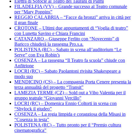
Elettra di Sofocle al Teatro dei Taurani di Palmi
FILADELFIA (VV) – Grande successo al Teatro comunale
per “Mary Poppins”
REGGIO CALABRIA – “Facce da bronzi” arriva in città per
il gran finale
CROTONE – Ultimi due appuntamenti di “Voglia di teatro”
con Lunetta Savino e Chiara Francini
CATANZARO – Giuseppe Ferlito con “Novecento” di
Baricco chiuderà la rassegna Pro.s.a.
POLISTENA (RC) – Sabato in scena all’auditorium “Le
Serve” con Eva Robin’s
COSENZA – La rassegna “Il Teatro fa scuola” chiude con
Anfitrione
LOCRI (RC) – Sabato Paolantoni rivisita Shakespeare a
modo suo
MENDICINO (CS) – La compagnia Porta Cenere presenta la
terza annualità del progetto “Transit”
LAMEZIA TERME (CZ) – Sold out a Vibo Valentia per il
gruppo teatrale “Giovanni Vercillo”
LOCRI (RC) – Domenica Ennio Coltorti in scena con
“Shylock il giudeo”
COSENZA – La regia limpida e coraggiosa della Misasi in
“Cosenza in testa”
POLISTENA (RC) – Tutto pronto per il “Premio cultura
cinematografica”