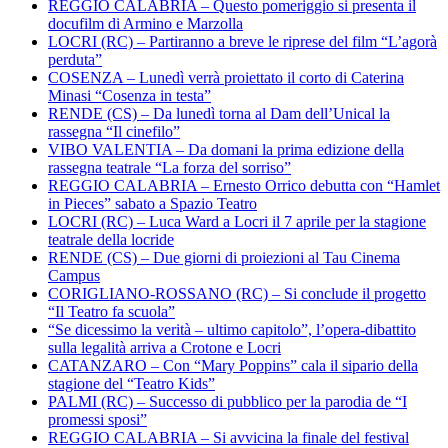
REGGIO CALABRIA – Questo pomeriggio si presenta il
docufilm di Armino e Marzolla
LOCRI (RC) – Partiranno a breve le riprese del film “L’agorà
perduta”
COSENZA – Lunedì verrà proiettato il corto di Caterina
Minasi “Cosenza in testa”
RENDE (CS) – Da lunedì torna al Dam dell’Unical la
rassegna “Il cinefilo”
VIBO VALENTIA – Da domani la prima edizione della
rassegna teatrale “La forza del sorriso”
REGGIO CALABRIA – Ernesto Orrico debutta con “Hamlet
in Pieces” sabato a Spazio Teatro
LOCRI (RC) – Luca Ward a Locri il 7 aprile per la stagione
teatrale della locride
RENDE (CS) – Due giorni di proiezioni al Tau Cinema
Campus
CORIGLIANO-ROSSANO (RC) – Si conclude il progetto
“Il Teatro fa scuola”
“Se dicessimo la verità – ultimo capitolo”, l’opera-dibattito
sulla legalità arriva a Crotone e Locri
CATANZARO – Con “Mary Poppins” cala il sipario della
stagione del “Teatro Kids”
PALMI (RC) – Successo di pubblico per la parodia de “I
promessi sposi”
REGGIO CALABRIA – Si avvicina la finale del festival