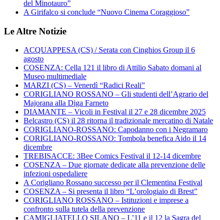
del Minotauro”
A Girifalco si conclude “Nuovo Cinema Coraggioso”
Le Altre Notizie
ACQUAPPESA (CS) / Serata con Cinghios Group il 6
agosto
COSENZA: Cella 121 il libro di Attilio Sabato domani al
Museo multimediale
MARZI (CS) – Venerdì “Radici Reali”
CORIGLIANO ROSSANO – Gli studenti dell’Agrario del
Majorana alla Diga Farneto
DIAMANTE – Vicoli in Festival il 27 e 28 dicembre 2025
Belcastro (CS) il 28 ritorna il tradizionale mercatino di Natale
CORIGLIANO-ROSSANO: Capodanno con i Negramaro
CORIGLIANO-ROSSANO: Tombola benefica Aido il 14
dicembre
TREBISACCE: 3Bee Comics Festival il 12-14 dicembre
COSENZA – Due giornate dedicate alla prevenzione delle
infezioni ospedaliere
A Corigliano Rossano successo per il Clementina Festival
COSENZA – Si presenta il libro “L’orologiaio di Brest”
CORIGLIANO ROSSANO – Istituzioni e imprese a
confronto sulla tutela della prevenzione
CAMIGLIATELLO SILANO – L’11 e il 12 la Sagra del