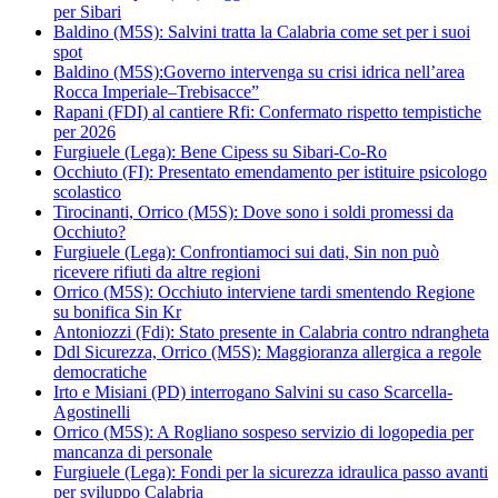
per Sibari
Baldino (M5S): Salvini tratta la Calabria come set per i suoi
spot
Baldino (M5S):Governo intervenga su crisi idrica nell’area
Rocca Imperiale–Trebisacce”
Rapani (FDI) al cantiere Rfi: Confermato rispetto tempistiche
per 2026
Furgiuele (Lega): Bene Cipess su Sibari-Co-Ro
Occhiuto (FI): Presentato emendamento per istituire psicologo
scolastico
Tirocinanti, Orrico (M5S): Dove sono i soldi promessi da
Occhiuto?
Furgiuele (Lega): Confrontiamoci sui dati, Sin non può
ricevere rifiuti da altre regioni
Orrico (M5S): Occhiuto interviene tardi smentendo Regione
su bonifica Sin Kr
Antoniozzi (Fdi): Stato presente in Calabria contro ndrangheta
Ddl Sicurezza, Orrico (M5S): Maggioranza allergica a regole
democratiche
Irto e Misiani (PD) interrogano Salvini su caso Scarcella-
Agostinelli
Orrico (M5S): A Rogliano sospeso servizio di logopedia per
mancanza di personale
Furgiuele (Lega): Fondi per la sicurezza idraulica passo avanti
per sviluppo Calabria