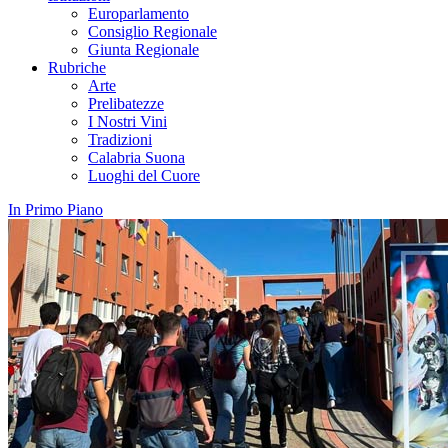
Europarlamento
Consiglio Regionale
Giunta Regionale
Rubriche
Arte
Prelibatezze
I Nostri Vini
Tradizioni
Calabria Suona
Luoghi del Cuore
In Primo Piano