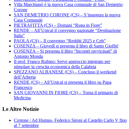
Villa Marchianò è la nuova Casa comunale di San Demetrio
Corone
SAN DEMETRIO CORONE (CS) – S’inaugura la nuova
Casa Comunale
PIETRAFITTA (CS) – Domani “Ruga in Fiore”
RENDE – All’Unical il convegno nazionale “Destinazione
Italia”
PAOLA (CS) – Il convegno “Redditi 2025 e Cpb”
COSENZA – Giovedì si presenta il libro di Santo Gioffrè
COSENZA – Si presenta il libro “Incontri ravvicinati” di
Antonio Monda
Il prof. Franco Rubino: Serve approccio integrato per
stimolare la crescita economica della Calabria
SPEZZANO ALBANESE (CS) – Concluso il weekend
dell’Arberia
RENDE (CS) – All’Unical si presenta il libro su Papa
Francesco
SAN GIOVANNI IN FIORE (CS) – Torna il primario di
Medicina
Le Altre Notizie
Crotone / Ad Humus- Federico Sironi al Castello Carlo V fino
al 7 settembre