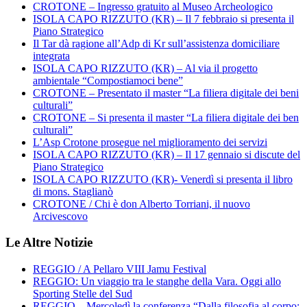
CROTONE – Ingresso gratuito al Museo Archeologico
ISOLA CAPO RIZZUTO (KR) – Il 7 febbraio si presenta il
Piano Strategico
Il Tar dà ragione all’Adp di Kr sull’assistenza domiciliare
integrata
ISOLA CAPO RIZZUTO (KR) – Al via il progetto
ambientale “Compostiamoci bene”
CROTONE – Presentato il master “La filiera digitale dei beni
culturali”
CROTONE – Si presenta il master “La filiera digitale dei ben
culturali”
L’Asp Crotone prosegue nel miglioramento dei servizi
ISOLA CAPO RIZZUTO (KR) – Il 17 gennaio si discute del
Piano Strategico
ISOLA CAPO RIZZUTO (KR)- Venerdì si presenta il libro
di mons. Staglianò
CROTONE / Chi è don Alberto Torriani, il nuovo
Arcivescovo
Le Altre Notizie
REGGIO / A Pellaro VIII Jamu Festival
REGGIO: Un viaggio tra le stanghe della Vara. Oggi allo
Sporting Stelle del Sud
REGGIO – Mercoledì la conferenza “Dalla filosofia al corpo: