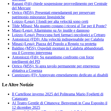
Rapani (Fdi) chiede sospensione provvedimento per Centrale
del Mercure
Orrico (M5S): Presentati emendamenti per preservare
patrimonio minoranze linguistiche
Loizzo (Lega): I fondi per alta velocità sono certi
Tilde MInasi: Ma quanto costano i ricorsi al Tar per il Ponte?
Miasi (Lega): Allarmismo su Av inutile e dannoso
Loizzo (Lega): Preoccupa furti farmaci oncologici a Cetraro
Antoniozzi (FDI): Alta velocità indispensabile per Calabria
Minasi (Lega): Piazza del Popolo a Reggio va protetta
Baldino (M5S): Ospedali montani in Calabria abbandonati,
ora il Governo intervenga
Antoniozzi (Fdi): Su garantismo confronto con forze
intelligenti del PD
Orrico (M5S): Si apra tavolo permanente per emergenza
abitativa a Cosenza
Cannizzaro (FI): Approvato emendamento dedicato ai disabili
Le Altre Notizie
Il Cartellone inverno 2025 del Politeama Mario Foglietti di
Catanzaro
Al Teatro Gentile di Cittanova: Benvenuti in Casa Esposito il
12 dicembre 2025