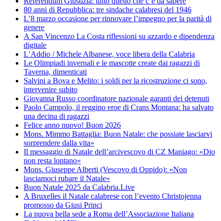
Referendum Giustizia: tutto quello che c’è da sapere
80 anni di Repubblica: tre sindache calabresi del 1946
L’8 marzo occasione per rinnovare l’impegno per la parità di
genere
A San Vincenzo La Costa riflessioni su azzardo e dipendenza
digitale
L’Addio / Michele Albanese, voce libera della Calabria
Le Olimpiadi invernali e le mascotte create dai ragazzi di
Taverna, dimenticati
Salvini a Bova e Melito: i soldi per la ricostruzione ci sono,
intervenire subito
Giovanna Russo coordinatore nazionale garanti dei detenuti
Paolo Campolo, il reggino eroe di Crans Montana: ha salvato
una decina di ragazzi
Felice anno nuovo! Buon 2026
Mons. Mimmo Battaglia: Buon Natale: che possiate lasciarvi
sorprendere dalla vita»
Il messaggio di Natale dell’arcivescovo di CZ Maniago: «Dio
non resta lontano»
Mons. Giuseppe Alberti (Vescovo di Oppido): «Non
lasciamoci rubare il Natale»
Buon Natale 2025 da Calabria.Live
A Bruxelles il Natale calabrese con l’evento Christojenna
promosso da Giusi Princi
La nuova bella sede a Roma dell’Associazione Italiana