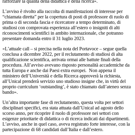
rafforzare la qualità della didattica e della ricerca».
L’avviso è rivolto alla raccolta di
manifestazioni di interesse
per
“chiamata diretta” per la copertura di posti di professore di ruolo di
prima o di seconda fascia e ricercatore a tempo determinato, di
studiosi con comprovata esperienza all’estero o insigniti di alti
riconoscimenti scientifici in ambito internazionale, che potranno
presentare domanda entro il 31 luglio 2023.
«L’attuale call – si precisa nella nota del Portavoce – segue quella
conclusa a dicembre 2022, per il reclutamento di studiosi di alta
qualificazione scientifica, arrivata ormai alle battute finali della
procedura. All’avviso avevano risposto personalità accademiche da
tutta Europa e anche dai Paesi extra europei. Non appena il
ministero dell’Università e della Ricerca approverà la richiesta,
all’Unical prenderà servizio uno studioso insigne che, in virtù del
proprio curriculum ‘outstanding’, è stato chiamato dall’ateneo senza
bando».
Un’altra importante fase di reclutamento, questa volta per settori
disciplinari specifici, era stata attuata dall’Unical ad agosto dello
scorso anno, per ricoprire il ruolo di professore nei settori con
esigenze prioritarie di didattica o di ricerca indicati dai dipartimenti.
L’avviso, anche in quel caso, aveva registrato forte interesse, con la
partecipazione di 68 candidati dall’Italia e dall’estero.