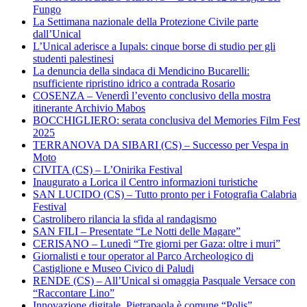
Fungo
La Settimana nazionale della Protezione Civile parte
dall’Unical
L’Unical aderisce a Iupals: cinque borse di studio per gli
studenti palestinesi
La denuncia della sindaca di Mendicino Bucarelli:
nsufficiente ripristino idrico a contrada Rosario
COSENZA – Venerdì l’evento conclusivo della mostra
itinerante Archivio Mabos
BOCCHIGLIERO: serata conclusiva del Memories Film Fest
2025
TERRANOVA DA SIBARI (CS) – Successo per Vespa in
Moto
CIVITA (CS) – L’Onirika Festival
Inaugurato a Lorica il Centro informazioni turistiche
SAN LUCIDO (CS) – Tutto pronto per i Fotografia Calabria
Festival
Castrolibero rilancia la sfida al randagismo
SAN FILI – Presentate “Le Notti delle Magare”
CERISANO – Lunedì “Tre giorni per Gaza: oltre i muri”
Giornalisti e tour operator al Parco Archeologico di
Castiglione e Museo Civico di Paludi
RENDE (CS) – All’Unical si omaggia Pasquale Versace con
“Raccontare Lino”
Innovazione digitale, Pietrapaola è comune “Polis”