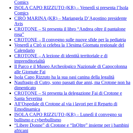
Comics
ISOLA CAPO RIZZUTO (KR) – Venerdì si presenta l’Isola
Comics
CIRÒ MARINA (KR) – Mariangela D’Agostino presidente
Avis
CROTONE – Si presenta il libro “Andrea oltre il pantalone
rosa”
CROTONE – Il convegno sulle nuove sfide per la pediatria
Venerdì a Cirò si celebra la 13esima Giornata regionale del
Calendario
CROTONE – A lezione di identità territoriale e di
imprenditorialità
Il Parco e il Museo Archeologico Nazionale di Capocolonna
alle Giornate Fai
Isola Capo Rizzuto ha la sua oasi canina della legalità
Naufragio di Cutro, sono passati due anni, ma Crotone non ha
dimenticato
CROTONE – Si presenta la delegazione Fai di Crotone e
Santa Severina
All’Ospedale di Crotone al via i lavori per il Reparto di
Emodinamica
ISOLA CAPO RIZZUTO (KR) – Lunedì il convegno su
bullismo e cyberbullismo
“Libere Donne” di Crotone e “InOltre” insieme per i bambini
africani