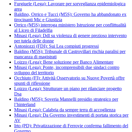
Furgiuele (Lega): Lavorare per sorveglianza epidemiologica
area
Baldino, Orrico e Tucci (M5S): Governo ha abbandonato ex
tirocinanti Mic e Giustizia
Orrico (M5S) interroga ministero Istruzione per conflittualità
al Liceo di Filadelfia
Minasi (Lega): Ddl su violenza di genere prezioso intervento
per tutela delle donne
Antoniozzi (FDI): Sui Lea compiuti progressi
Baldino (M5S): Tribunale di Castrovillari rischia paralisi per
mancanza di magistrati
Loizzo (Lega): Bene soluzione per Banco Alimentare
Minasi (Lega): Ponte, incomprensibili due sindaci contro
sviluppo del territorio
Occhiuto (FI): Attività Osservatorio su Nuove Povertà offre
spunti di riflessione
Loizzo (Lega): Strutturare un piano per rilanciare progetto
Dsa
Baldino (M5S): Soveria Mannelli presidio strategico per
l’hinterland
Minasi (Lega): Calabria da sempre terra di accoglienza
Minasi (Lega): Da Governo investimenti di portata storica per
AV
Irto (PD): Privatizzazione di Ferrovie conferma fallimento del
Governo