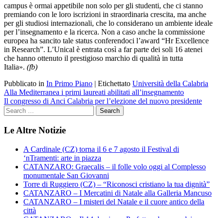
campus è ormai appetibile non solo per gli studenti, che ci stanno
premiando con le loro iscrizioni in straordinaria crescita, ma anche
per gli studiosi internazionali, che lo considerano un ambiente ideale
per l’insegnamento e la ricerca. Non a caso anche la commissione
europea ha sancito tale status conferendoci l’award
“Hr Excellence
in Research”.
L’Unical è entrata così a far parte dei soli 16 atenei
che hanno ottenuto il prestigioso marchio di qualità in tutta
Italia».
(fb)
Pubblicato in
In Primo Piano
|
Etichettato
Università della Calabria
Navigazione
Alla Mediterranea i primi laureati abilitati all’insegnamento
Il congresso di Anci Calabria per l’elezione del nuovo presidente
articoli
Le Altre Notizie
A Cardinale (CZ) torna il 6 e 7 agosto il Festival di
‘nTramenti: arte in piazza
CATANZARO: Graecalis – il folle volo oggi al Complesso
monumentale San Giovanni
Torre di Ruggiero (CZ) – “Riconosci cristiano la tua dignità”
CATANZARO – I Mercatini di Natale alla Galleria Mancuso
CATANZARO – I misteri del Natale e il cuore antico della
città