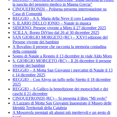
la nascita del pensiero medico in Magna Grecia”
CINQUEFRONDI – Polisena presenta interrogazione su
Casa di Comunità
REGGIO – A S. Maria della Neve il coro Laudamus
S. ILARIO DELLO IONIO – Natale in musica
SIDERNO: Presepe vivente a Mirto il 27 dicembre 2025
SCILLA: Borgo DiVino dal 26 al 30 dicembre 2025
SAN GIORGIO MORGETO (RC) – XXVI edizione del
Presepe vivente dei bambini
A Bovalino il presepe che racconta la memoria contadina
della comunità
Sogno di Natale a Reggio il 13 dicembre in viale Aldo Moro
S. GIORGIO MORGETO (RC) – Il 26 dicembre il presepe
vivente dei bambini
REGGIO – A Motta San Giovanni i mercatini di Natale il 13
e 14 dicembre 2025
REGGIO – Con Abyss un tuffo nello Stretto il 18 dicembre
2025
REGGIO – A Gallico la benedizione dei motociclisti e dei
caschi il 21-dicembre
CINQUEFRONDI (RC) – Si presenta il libro “Mi svelo”
A Lazzaro di Motta San Giovanni Inaugurato il Museo delle
Identità Territoriali della Calabria
A Mosorrofa premiati gli alunni più meritevoli e un gesto di