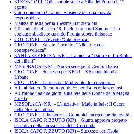
STRONGOLI: Calici sottole stelle a Villa del Popolo il 1°
agosto
Confcommercio Crotone: «Insieme per una movida
responsabile»
Melissa in festa per la 15esima Bandiera blu
Gli studenti del Liceo “Raffaele Lombardi Satriani”: Un
applauso sbagliato: quando l’ironia supera il rispetto
COTRONEI – L’evento “Sila Scienza”
CROTONE – Sabato l’incontro “Alle urne con
consapevolezza”
SANTA SEVERINA (KR) – La mostra “Dario Fo. La Bibbia
dei villani”
MESORACA (KR) – Nuova sede per il Centro Dialisi
CROTONE – Successo per KRIU – KRotone Identità
Urbane
CROTONE – La mostra “Madre: rituali di memoria”
A Umbriatico l’incontro pubblico per risolvere la zoonosi
A Crotone una due giorni sulla rete delle Donne della Magna
Grecia
MESORACA (KR) – L’iniziativa “Made in Italy: Il Cuore
della Nostra Cultura”
CROTONE – L’incontro su Comunità energetiche rinnovabili
ISOLA CAPO RIZZUTO (KR) – Giunta approva progetto
esecutivo della nuova Casa della Comunità
ISOLA CAPO RIZZUTO (KR) – Successo per l’Isola