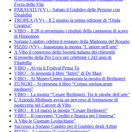
Forza della Vita
PARAVATI (VV) – Sabato il Giubileo delle Persone con
Disabilità
TROPEA (VV) – Il 2 giugno la prima edizione di “Onda
Creativa”
VIBO – Il 28 si presentano i risultati della campagna di scavo
di Hipponion
Soriano Calabro celebra il restauro della Madonna del Rosario
PIZZO (VV) – Inaugurata la mostra “L’amore nell’arte”
A Vibo il congresso della Società italiana dei chirurghi
Il progetto della Pro Loco per celebrare i 243 anni di
Filadelfia
VIBO – Al via il Festival Pensa Tu
VIBO – Si presenta il libro “Inferi” di De Masi
VIBO – Al Museo Lìmen inaugurata la mostra di Berlingeri
ZUNGRI – Si presenta il libro “Corpus speluncarum
medioevi”
VIBO – La mostra “Cesare Berlingeri. Tra le pieghe dell’arte”
L’Azienda Mulinum avvia un percorso di formazione di
pasticceria nel Carcere di Vibo
VIBO – Il 14 marzo la mostra “Cesare Berlingeri”
VIBO – Il convegno “Credito e finanza per l’impresa”
A Vibo le Giornate Leoluchiane”
Successo a Soriano Calabro per il Giubileo degli Artisti
PIZZO – La mostra “Cuori d’inchiostro”