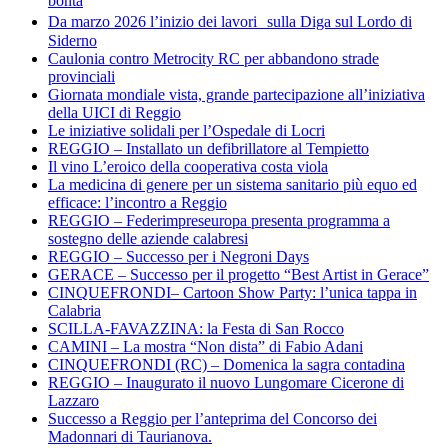
bontà
Da marzo 2026 l’inizio dei lavori sulla Diga sul Lordo di
Siderno
Caulonia contro Metrocity RC per abbandono strade
provinciali
Giornata mondiale vista, grande partecipazione all’iniziativa
della UICI di Reggio
Le iniziative solidali per l’Ospedale di Locri
REGGIO – Installato un defibrillatore al Tempietto
Il vino L’eroico della cooperativa costa viola
La medicina di genere per un sistema sanitario più equo ed
efficace: l’incontro a Reggio
REGGIO – Federimpreseuropa presenta programma a
sostegno delle aziende calabresi
REGGIO – Successo per i Negroni Days
GERACE – Successo per il progetto “Best Artist in Gerace”
CINQUEFRONDI– Cartoon Show Party: l’unica tappa in
Calabria
SCILLA-FAVAZZINA: la Festa di San Rocco
CAMINI – La mostra “Non dista” di Fabio Adani
CINQUEFRONDI (RC) – Domenica la sagra contadina
REGGIO – Inaugurato il nuovo Lungomare Cicerone di
Lazzaro
Successo a Reggio per l’anteprima del Concorso dei
Madonnari di Taurianova.