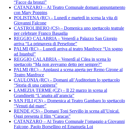
“Facce da bronzi”
CATANZARO – Al Teatro Comunale domani appuntamento
con Mary Poppins
POLISTENA (RC) – Lunedì e martedì in scena la vita di
Giovanni Falcone
CASTROLIBERO (CS) – Domenica uno spettacolo teatrale
per celebrare Franco Basaglia
REGGIO CALABRIA – Venerdì a Palazzo San Giorgio
arriva “La primavera di Persefone”
PALMI (RC) – Lunedì arriva al teatro Manfroce “Un sogno
ad Istanbul”
REGGIO CALABRIA – Venerdì al Cilea in scena lo
spettacolo “Ma non avevamo detto per sempre?”
PALMI (RC) – Applausi a scena aperta per Remo Girone al
Teatro Manfroce
CAULONIA (RC) – Domani all’Auditorium lo spettacolo
“Storia di una capinera”
LAMEZIA TERME (CZ) – Il 22 marzo in scena al
Grandinetti “L’anatra all’arancia”
SAN FILI (CS) – Domenica al Teatro Gambaro lo spettacolo
“Venuti dal mare”
RENDE (CS) – Domani Toni Servillo in scena all’Unical.
Oggi presenta il film “Caracas”
CATANZARO – Al Teatro Comunale l’omaggio a Giovanni
Falcone, Paolo Borsellino ed Emanuela Loi