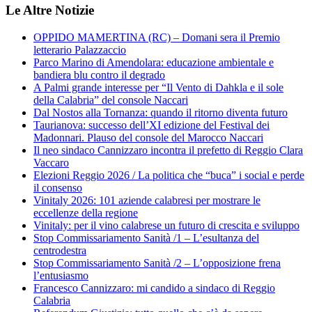
Le Altre Notizie
OPPIDO MAMERTINA (RC) – Domani sera il Premio
letterario Palazzaccio
Parco Marino di Amendolara: educazione ambientale e
bandiera blu contro il degrado
A Palmi grande interesse per “Il Vento di Dahkla e il sole
della Calabria” del console Naccari
Dal Nostos alla Tornanza: quando il ritorno diventa futuro
Taurianova: successo dell’XI edizione del Festival dei
Madonnari. Plauso del console del Marocco Naccari
Il neo sindaco Cannizzaro incontra il prefetto di Reggio Clara
Vaccaro
Elezioni Reggio 2026 / La politica che “buca” i social e perde
il consenso
Vinitaly 2026: 101 aziende calabresi per mostrare le
eccellenze della regione
Vinitaly: per il vino calabrese un futuro di crescita e sviluppo
Stop Commissariamento Sanità /1 – L’esultanza del
centrodestra
Stop Commissariamento Sanità /2 – L’opposizione frena
l’entusiasmo
Francesco Cannizzaro: mi candido a sindaco di Reggio
Calabria