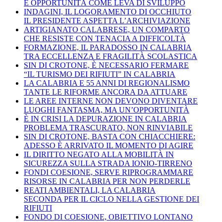
E OPPORTUNITÀ COME LEVA DI SVILUPPO
INDAGINI, IL LOGORAMENTO DI OCCHIUTO
IL PRESIDENTE ASPETTA L’ARCHIVIAZIONE
ARTIGIANATO CALABRESE, UN COMPARTO
CHE RESISTE CON TENACIA A DIFFICOLTÀ
FORMAZIONE, IL PARADOSSO IN CALABRIA
TRA ECCELLENZA E FRAGILITÀ SCOLASTICA
SIN DI CROTONE, È NECESSARIO FERMARE
“IL TURISMO DEI RIFIUTI” IN CALABRIA
LA CALABRIA E 55 ANNI DI REGIONALISMO
TANTE LE RIFORME ANCORA DA ATTUARE
LE AREE INTERNE NON DEVONO DIVENTARE
LUOGHI FANTASMA, MA UN’OPPORTUNITÀ
È IN CRISI LA DEPURAZIONE IN CALABRIA
PROBLEMA TRASCURATO, NON RINVIABILE
SIN DI CROTONE, BASTA CON CHIACCHIERE:
ADESSO È ARRIVATO IL MOMENTO DI AGIRE
IL DIRITTO NEGATO ALLA MOBILITÀ IN
SICUREZZA SULLA STRADA IONIO-TIRRENO
FONDI COESIONE, SERVE RIPROGRAMMARE
RISORSE IN CALABRIA PER NON PERDERLE
REATI AMBIENTALI, LA CALABRIA
SECONDA PER IL CICLO NELLA GESTIONE DEI
RIFIUTI
FONDO DI COESIONE, OBIETTIVO LONTANO