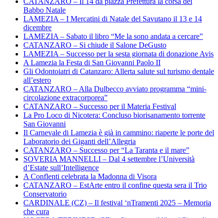
CATANZARO – Il 14 da piazza Prefettura la corsa dei
Babbo Natale
LAMEZIA – I Mercatini di Natale del Savutano il 13 e 14
dicembre
LAMEZIA – Sabato il libro “Me la sono andata a cercare”
CATANZARO – Si chiude il Salone DeGusto
LAMEZIA – Successo per la sesta giornata di donazione Avis
A Lamezia la Festa di San Giovanni Paolo II
Gli Odontoiatri di Catanzaro: Allerta salute sul turismo dentale
all’estero
CATANZARO – Alla Dulbecco avviato programma “mini-
circolazione extracorporea”
CATANZARO – Successo per il Materia Festival
La Pro Loco di Nicotera: Concluso biorisanamento torrente
San Giovanni
Il Carnevale di Lamezia è già in cammino: riaperte le porte del
Laboratorio dei Giganti dell’Allegria
CATANZARO – Successo per “La Taranta e il mare”
SOVERIA MANNELLI – Dal 4 settembre l’Università
d’Estate sull’Intelligence
A Conflenti celebrata la Madonna di Visora
CATANZARO – EstArte entro il confine questa sera il Trio
Conservatorio
CARDINALE (CZ) – Il festival ‘nTramenti 2025 – Memoria
che cura