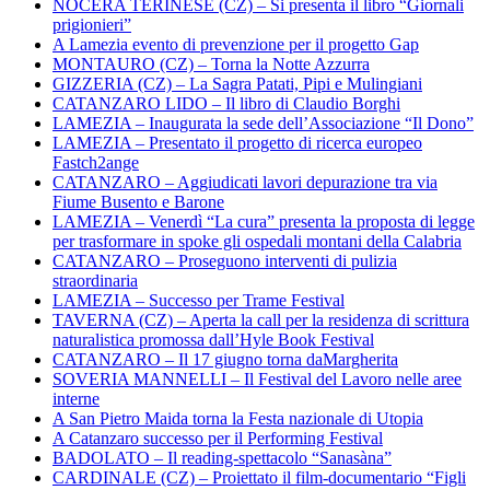
NOCERA TERINESE (CZ) – Si presenta il libro “Giornali
prigionieri”
A Lamezia evento di prevenzione per il progetto Gap
MONTAURO (CZ) – Torna la Notte Azzurra
GIZZERIA (CZ) – La Sagra Patati, Pipi e Mulingiani
CATANZARO LIDO – Il libro di Claudio Borghi
LAMEZIA – Inaugurata la sede dell’Associazione “Il Dono”
LAMEZIA – Presentato il progetto di ricerca europeo
Fastch2ange
CATANZARO – Aggiudicati lavori depurazione tra via
Fiume Busento e Barone
LAMEZIA – Venerdì “La cura” presenta la proposta di legge
per trasformare in spoke gli ospedali montani della Calabria
CATANZARO – Proseguono interventi di pulizia
straordinaria
LAMEZIA – Successo per Trame Festival
TAVERNA (CZ) – Aperta la call per la residenza di scrittura
naturalistica promossa dall’Hyle Book Festival
CATANZARO – Il 17 giugno torna daMargherita
SOVERIA MANNELLI – Il Festival del Lavoro nelle aree
interne
A San Pietro Maida torna la Festa nazionale di Utopia
A Catanzaro successo per il Performing Festival
BADOLATO – Il reading-spettacolo “Sanasàna”
CARDINALE (CZ) – Proiettato il film-documentario “Figli