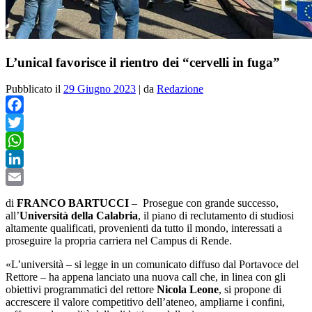
L’unical favorisce il rientro dei “cervelli in fuga”
Pubblicato il
29 Giugno 2023
|
da
Redazione
Facebook
Twitter
WhatsApp
LinkedIn
Email
di
FRANCO BARTUCCI
–
Prosegue con grande successo,
all’
Università della Calabria
, il piano di reclutamento di studiosi
altamente qualificati, provenienti da tutto il mondo, interessati a
proseguire la propria carriera nel Campus di Rende.
«L’università – si legge in un comunicato diffuso dal Portavoce del
Rettore – ha appena lanciato una nuova call che, in linea con gli
obiettivi programmatici del rettore
Nicola Leone
, si propone di
accrescere il valore competitivo dell’ateneo, ampliarne i confini,