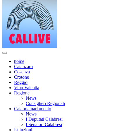
home
Catanzaro
Cosenza
Crotone
Reggio
Vibo Valentia
Regione
News
Consiglieri Regionali
Calabria parlamento
News
I Deputati Calabresi
I Senatori Calabresi
Istituzioni