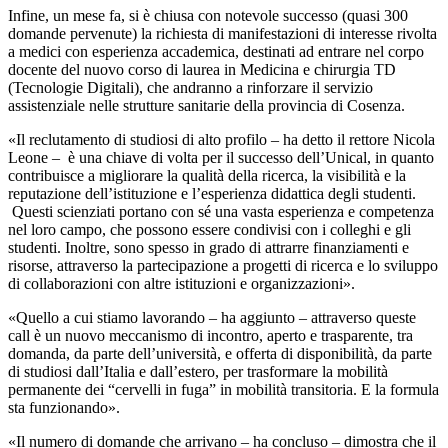
Infine, un mese fa, si è chiusa con notevole successo (quasi 300
domande pervenute) la richiesta di manifestazioni di interesse rivolta
a medici con esperienza accademica, destinati ad entrare nel corpo
docente del nuovo corso di laurea in Medicina e chirurgia TD
(Tecnologie Digitali), che andranno a rinforzare il servizio
assistenziale nelle strutture sanitarie della provincia di Cosenza.
«Il reclutamento di studiosi di alto profilo – ha detto il rettore Nicola
Leone – è una chiave di volta per il successo dell’Unical, in quanto
contribuisce a migliorare la qualità della ricerca, la visibilità e la
reputazione dell’istituzione e l’esperienza didattica degli studenti.
Questi scienziati portano con sé una vasta esperienza e competenza
nel loro campo, che possono essere condivisi con i colleghi e gli
studenti. Inoltre, sono spesso in grado di attrarre finanziamenti e
risorse, attraverso la partecipazione a progetti di ricerca e lo sviluppo
di collaborazioni con altre istituzioni e organizzazioni».
«Quello a cui stiamo lavorando – ha aggiunto – attraverso queste
call è un nuovo meccanismo di incontro, aperto e trasparente, tra
domanda, da parte dell’università, e offerta di disponibilità, da parte
di studiosi dall’Italia e dall’estero, per trasformare la mobilità
permanente dei “cervelli in fuga” in mobilità transitoria. E la formula
sta funzionando».
«Il numero di domande che arrivano – ha concluso – dimostra che il