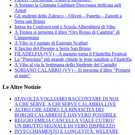
A Soriano la Giornata Giubilare Diocesana dedicata agli
Artisti
Gli studenti dello Zaleuco – Oliveti – Panetta – Zanotti a
Serra san Bruno
Intesa tra Confesercenti e Scuola Alberghiera di Vibo
A Tropea si presenta il libro “Oro Rosso di Calabria” di
Cinquegrana
A Vibo si è parlato di Eugenio Scalfari
Il fascino del Presepe a Serra San Bruno
FILADELFIA (VV) – A maggio torna il Filadelfia Festival
La “Pignolata” più grande chiude le feste natalizie a Filadelfia
A Vibo al via la Settimana dello Studente del Capialbi
SORIANO CALABRO (VV) – Si presenta il libro “Portami
al mare”
Le Altre Notizie
STAVOLTA VOGLIAMO RACCONTARE DI NOI:
A CHE SERVE, A CHI SERVE CALABRIA.LIVE
ALTRO CHE ADDIO: LA RINASCITA DEI
BORGHI CALABRESI È DAVVERO POSSIBILE
REGGIO EMILIA CANCELLA VIALE CUTRO?
UN BRUTTO SEGNALE DI VERO DISPREZZO
INVECCHIAMENTO E LONGEVITÀ: WELFARE