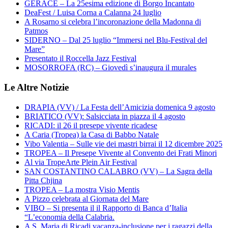
GERACE – La 25esima edizione di Borgo Incantato
DeaFest / Luisa Corna a Calanna 24 luglio
A Rosarno si celebra l’incoronazione della Madonna di
Patmos
SIDERNO – Dal 25 luglio “Immersi nel Blu-Festival del
Mare”
Presentato il Roccella Jazz Festival
MOSORROFA (RC) – Giovedì s’inaugura il murales
Le Altre Notizie
DRAPIA (VV) / La Festa dell’Amicizia domenica 9 agosto
BRIATICO (VV): Salsicciata in piazza il 4 agosto
RICADI: il 26 il presepe vivente ricadese
A Caria (Tropea) la Casa di Babbo Natale
Vibo Valentia – Sulle vie dei mastri birrai il 12 dicembre 2025
TROPEA – Il Presepe Vivente al Convento dei Frati Minori
Al via TropeArte Plein Air Festival
SAN COSTANTINO CALABRO (VV) – La Sagra della
Pitta Chjina
TROPEA – La mostra Visio Mentis
A Pizzo celebrata al Giornata del Mare
VIBO – Si presenta il il Rapporto di Banca d’Italia
“L’economia della Calabria.
A S. Maria di Ricadi vacanza-inclusione per i ragazzi della