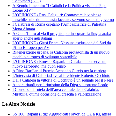
Coltivatori (AIC)
A Reggio l’incontro “I Cattolici e la Politica vista da Papa
Leone XIV”
L’OPINIONE / Rosi Caligiuri: Contrastare la violenza
maschile sulle donne: basta facciate, servono scelte di governo
I Calabresi di Roma ospitano l’Ambasciatrice di Palestina
Mona Abuara
A Gioia Tauro al via il progetto per insegnare la lingua araba
aperto anche agli italiani
L’OPINIONE / Giusi Princi: Nessuna esclusione del Sud da
Piano Europeo per AV
Rigenerazione urbana, la Calabria protagonista di un nuovo
modello europeo di sviluppo sostenibile
L’OPINIONE / Ernesto Rapani: In Calabria non serve un
nuovo aeroporto, ma buon senso
A Rino Barillari il Premio Armando Curcio per la carriera
L’intervista di Calabria.Live al Presidente Roberto Occhiuto
Dalla Calabria la vittoria di Occhiuto è un segnale per il Paese
Ancora ritardi per il ripristino della Diga sul torrente Lordo
I Consorzi di Tutela delll’area centrale della Calabria:
Mirabilia, ottima occasione di crescita e valorizzazione
Le Altre Notizie
SS 106, Rapani (Fdi): Aggiudicati i lavori da CZ a Kr, attesa