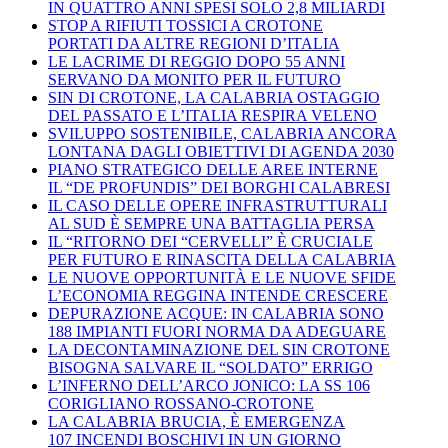
IN QUATTRO ANNI SPESI SOLO 2,8 MILIARDI
STOP A RIFIUTI TOSSICI A CROTONE
PORTATI DA ALTRE REGIONI D’ITALIA
LE LACRIME DI REGGIO DOPO 55 ANNI
SERVANO DA MONITO PER IL FUTURO
SIN DI CROTONE, LA CALABRIA OSTAGGIO
DEL PASSATO E L’ITALIA RESPIRA VELENO
SVILUPPO SOSTENIBILE, CALABRIA ANCORA
LONTANA DAGLI OBIETTIVI DI AGENDA 2030
PIANO STRATEGICO DELLE AREE INTERNE
IL “DE PROFUNDIS” DEI BORGHI CALABRESI
IL CASO DELLE OPERE INFRASTRUTTURALI
AL SUD È SEMPRE UNA BATTAGLIA PERSA
IL “RITORNO DEI “CERVELLI” È CRUCIALE
PER FUTURO E RINASCITA DELLA CALABRIA
LE NUOVE OPPORTUNITÀ E LE NUOVE SFIDE
L’ECONOMIA REGGINA INTENDE CRESCERE
DEPURAZIONE ACQUE: IN CALABRIA SONO
188 IMPIANTI FUORI NORMA DA ADEGUARE
LA DECONTAMINAZIONE DEL SIN CROTONE
BISOGNA SALVARE IL “SOLDATO” ERRIGO
L’INFERNO DELL’ARCO JONICO: LA SS 106
CORIGLIANO ROSSANO-CROTONE
LA CALABRIA BRUCIA, È EMERGENZA
107 INCENDI BOSCHIVI IN UN GIORNO