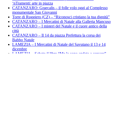
‘nTramenti: arte in piazza
CATANZARO: Graecalis – il folle volo oggi al Complesso
monumentale San Giovanni
Torre di Ruggiero (CZ) – “Riconosci cristiano la tua dignità”
CATANZARO – I Mercatini di Natale alla Galleria Mancuso
CATANZARO – I misteri del Natale e il cuore antico della
città
CATANZARO – Il 14 da piazza Prefettura la corsa dei
Babbo Natale
LAMEZIA – I Mercatini di Natale del Savutano il 13 e 14
dicembre
LAMEZIA – Sabato il libro “Me la sono andata a cercare”
CATANZARO – Si chiude il Salone DeGusto
LAMEZIA – Successo per la sesta giornata di donazione Avis
A Lamezia la Festa di San Giovanni Paolo II
Gli Odontoiatri di Catanzaro: Allerta salute sul turismo dentale
all’estero
CATANZARO – Alla Dulbecco avviato programma “mini-
circolazione extracorporea”
CATANZARO – Successo per il Materia Festival
La Pro Loco di Nicotera: Concluso biorisanamento torrente
San Giovanni
Il Carnevale di Lamezia è già in cammino: riaperte le porte del
Laboratorio dei Giganti dell’Allegria
CATANZARO – Successo per “La Taranta e il mare”