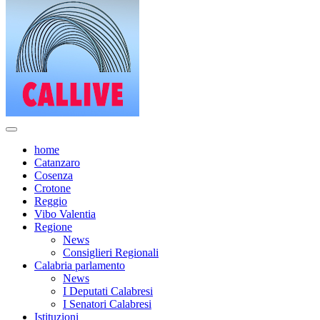
home
Catanzaro
Cosenza
Crotone
Reggio
Vibo Valentia
Regione
News
Consiglieri Regionali
Calabria parlamento
News
I Deputati Calabresi
I Senatori Calabresi
Istituzioni