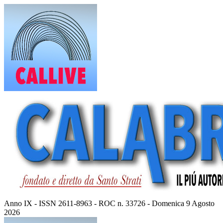
Vai
al
contenuto
Anno IX - ISSN 2611-8963 - ROC n. 33726 - Domenica 9 Agosto
2026