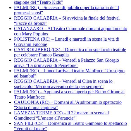
stagione del “Teatro Kids”
PALMI (RC) – Successo di pubblico per la parodia de “I
promessi sposi”
REGGIO CALABRIA – Si avvicina la finale del festival
“Facce da bronzi”
CATANZARO – Al Teatro Comunale domani appuntamento
con Mary Poppins
POLISTENA (RC) – Lunedì e martedì in scena la vita di
Giovanni Falcone
CASTROLIBERO (CS) – Domenica uno spettacolo teatrale
per celebrare Franco Basaglia
REGGIO CALABRIA – Venerdì a Palazzo San Giorgio
arriva “La primavera di Persefone”
PALMI (RC) – Lunedì arriva al teatro Manfroce “Un sogno
ad Istanbul”
REGGIO CALABRIA – Venerdì al Cilea in scena lo
spettacolo “Ma non avevamo detto per sempre?”
PALMI (RC) – Applausi a scena aperta per Remo Girone al
Teatro Manfroce
CAULONIA (RC) – Domani all’Auditorium lo spettacolo
“Storia di una capinera”
LAMEZIA TERME (CZ) – Il 22 marzo in scena al
Grandinetti “L’anatra all’arancia”
SAN FILI (CS) – Domenica al Teatro Gambaro lo spettacolo
“Venuti dal mare”