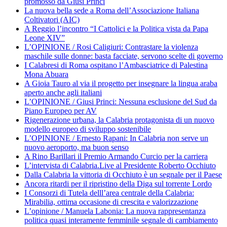
promosso da Giusi Princi
La nuova bella sede a Roma dell’Associazione Italiana
Coltivatori (AIC)
A Reggio l’incontro “I Cattolici e la Politica vista da Papa
Leone XIV”
L’OPINIONE / Rosi Caligiuri: Contrastare la violenza
maschile sulle donne: basta facciate, servono scelte di governo
I Calabresi di Roma ospitano l’Ambasciatrice di Palestina
Mona Abuara
A Gioia Tauro al via il progetto per insegnare la lingua araba
aperto anche agli italiani
L’OPINIONE / Giusi Princi: Nessuna esclusione del Sud da
Piano Europeo per AV
Rigenerazione urbana, la Calabria protagonista di un nuovo
modello europeo di sviluppo sostenibile
L’OPINIONE / Ernesto Rapani: In Calabria non serve un
nuovo aeroporto, ma buon senso
A Rino Barillari il Premio Armando Curcio per la carriera
L’intervista di Calabria.Live al Presidente Roberto Occhiuto
Dalla Calabria la vittoria di Occhiuto è un segnale per il Paese
Ancora ritardi per il ripristino della Diga sul torrente Lordo
I Consorzi di Tutela delll’area centrale della Calabria:
Mirabilia, ottima occasione di crescita e valorizzazione
L’opinione / Manuela Labonia: La nuova rappresentanza
politica quasi interamente femminile segnale di cambiamento