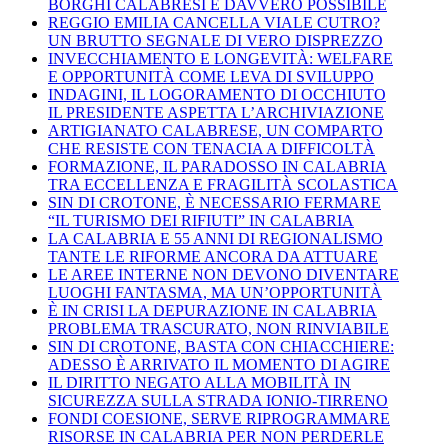
BORGHI CALABRESI È DAVVERO POSSIBILE
REGGIO EMILIA CANCELLA VIALE CUTRO?
UN BRUTTO SEGNALE DI VERO DISPREZZO
INVECCHIAMENTO E LONGEVITÀ: WELFARE
E OPPORTUNITÀ COME LEVA DI SVILUPPO
INDAGINI, IL LOGORAMENTO DI OCCHIUTO
IL PRESIDENTE ASPETTA L’ARCHIVIAZIONE
ARTIGIANATO CALABRESE, UN COMPARTO
CHE RESISTE CON TENACIA A DIFFICOLTÀ
FORMAZIONE, IL PARADOSSO IN CALABRIA
TRA ECCELLENZA E FRAGILITÀ SCOLASTICA
SIN DI CROTONE, È NECESSARIO FERMARE
“IL TURISMO DEI RIFIUTI” IN CALABRIA
LA CALABRIA E 55 ANNI DI REGIONALISMO
TANTE LE RIFORME ANCORA DA ATTUARE
LE AREE INTERNE NON DEVONO DIVENTARE
LUOGHI FANTASMA, MA UN’OPPORTUNITÀ
È IN CRISI LA DEPURAZIONE IN CALABRIA
PROBLEMA TRASCURATO, NON RINVIABILE
SIN DI CROTONE, BASTA CON CHIACCHIERE:
ADESSO È ARRIVATO IL MOMENTO DI AGIRE
IL DIRITTO NEGATO ALLA MOBILITÀ IN
SICUREZZA SULLA STRADA IONIO-TIRRENO
FONDI COESIONE, SERVE RIPROGRAMMARE
RISORSE IN CALABRIA PER NON PERDERLE