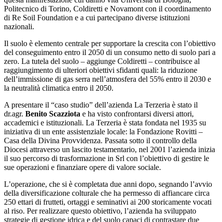
Politecnico di Torino, Coldiretti e Novamont con il coordinamento
di Re Soil Foundation e a cui partecipano diverse istituzioni
nazionali.
Il suolo è elemento centrale per supportare la crescita con l’obiettivo
del conseguimento entro il 2050 di un consumo netto di suolo pari a
zero. La tutela del suolo – aggiunge Coldiretti – contribuisce al
raggiungimento di ulteriori obiettivi sfidanti quali: la riduzione
dell’immissione di gas serra nell’atmosfera del 55% entro il 2030 e
la neutralità climatica entro il 2050.
A presentare il “caso studio” dell’azienda La Terzeria è stato il
dr.agr.
Benito Scazziota
e ha visto confrontarsi diversi attori,
accademici e istituzionali. La Terzeria è stata fondata nel 1935 su
iniziativa di un ente assistenziale locale: la Fondazione Rovitti –
Casa della Divina Provvidenza. Passata sotto il controllo della
Diocesi attraverso un lascito testamentario, nel 2001 l’azienda inizia
il suo percorso di trasformazione in Srl con l’obiettivo di gestire le
sue operazioni e finanziare opere di valore sociale.
L’operazione, che si è completata due anni dopo, segnando l’avvio
della diversificazione colturale che ha permesso di affiancare circa
250 ettari di frutteti, ortaggi e seminativi ai 200 storicamente vocati
al riso. Per realizzare questo obiettivo, l’azienda ha sviluppato
strategie di gestione idrica e del suolo capaci di contrastare due