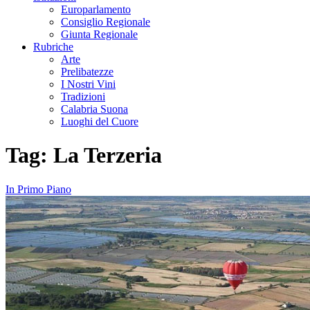
Europarlamento
Consiglio Regionale
Giunta Regionale
Rubriche
Arte
Prelibatezze
I Nostri Vini
Tradizioni
Calabria Suona
Luoghi del Cuore
Tag:
La Terzeria
In Primo Piano