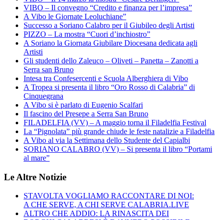
VIBO – Il convegno “Credito e finanza per l’impresa”
A Vibo le Giornate Leoluchiane”
Successo a Soriano Calabro per il Giubileo degli Artisti
PIZZO – La mostra “Cuori d’inchiostro”
A Soriano la Giornata Giubilare Diocesana dedicata agli
Artisti
Gli studenti dello Zaleuco – Oliveti – Panetta – Zanotti a
Serra san Bruno
Intesa tra Confesercenti e Scuola Alberghiera di Vibo
A Tropea si presenta il libro “Oro Rosso di Calabria” di
Cinquegrana
A Vibo si è parlato di Eugenio Scalfari
Il fascino del Presepe a Serra San Bruno
FILADELFIA (VV) – A maggio torna il Filadelfia Festival
La “Pignolata” più grande chiude le feste natalizie a Filadelfia
A Vibo al via la Settimana dello Studente del Capialbi
SORIANO CALABRO (VV) – Si presenta il libro “Portami
al mare”
Le Altre Notizie
STAVOLTA VOGLIAMO RACCONTARE DI NOI:
A CHE SERVE, A CHI SERVE CALABRIA.LIVE
ALTRO CHE ADDIO: LA RINASCITA DEI