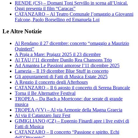
RENDE (CS) – Domani Toni Servillo in scena all’Unical.
Oggi presenta il film “Caracas”
CATANZARO – Al Teatro Comunale l’omaggio a Giovanni
Falcone, Paolo Borsellino ed Emanuela Loi
Le Altre Notizie
Al Rendano il 27 dicembre: concerto “omaggio a Maurizio
Quintieri”
A Praja a Mare: Prajazz 2025 il 23 dicembre
Al TAU l’11 dicembre Danilo Rea Chansons Trio
Ad Amantea Le Passioni amorose l’11 dicembre 2025
Lamezia – Il 19 dicembre Blue Stuff in concerto
Gli appuntamenti di Fatti di Musica Estate 2025
A Reggio il concerto degli Afterhours
CATANZARO – Il 6 agosto il concerto di Serena Brancale
Torna il Be Alternative Festival
TROPEA – Da Bach a Morricone: due serate di grande
musica
TROPEA (VV) – Al via Armonie della Magna Graecia
Al via il Catanzaro Jazz Fest
GIMIGLIANO (CZ) – Eugenio Finardi apre i live estivi di
Fatti di Musica
CATANZARO – Il concerto “Passione e spirito. Echi
dell’Ottocento”