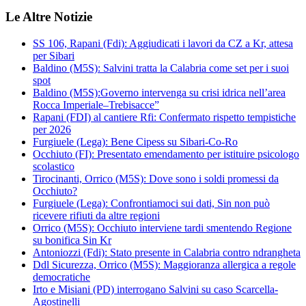
Le Altre Notizie
SS 106, Rapani (Fdi): Aggiudicati i lavori da CZ a Kr, attesa
per Sibari
Baldino (M5S): Salvini tratta la Calabria come set per i suoi
spot
Baldino (M5S):Governo intervenga su crisi idrica nell’area
Rocca Imperiale–Trebisacce”
Rapani (FDI) al cantiere Rfi: Confermato rispetto tempistiche
per 2026
Furgiuele (Lega): Bene Cipess su Sibari-Co-Ro
Occhiuto (FI): Presentato emendamento per istituire psicologo
scolastico
Tirocinanti, Orrico (M5S): Dove sono i soldi promessi da
Occhiuto?
Furgiuele (Lega): Confrontiamoci sui dati, Sin non può
ricevere rifiuti da altre regioni
Orrico (M5S): Occhiuto interviene tardi smentendo Regione
su bonifica Sin Kr
Antoniozzi (Fdi): Stato presente in Calabria contro ndrangheta
Ddl Sicurezza, Orrico (M5S): Maggioranza allergica a regole
democratiche
Irto e Misiani (PD) interrogano Salvini su caso Scarcella-
Agostinelli