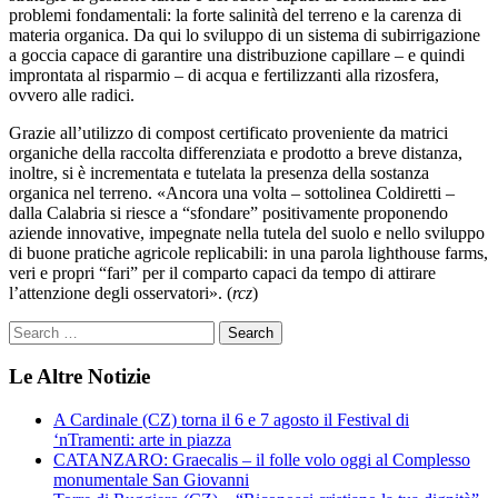
problemi fondamentali: la forte salinità del terreno e la carenza di
materia organica. Da qui lo sviluppo di un sistema di subirrigazione
a goccia capace di garantire una distribuzione capillare – e quindi
improntata al risparmio – di acqua e fertilizzanti alla rizosfera,
ovvero alle radici.
Grazie all’utilizzo di compost certificato proveniente da matrici
organiche della raccolta differenziata e prodotto a breve distanza,
inoltre, si è incrementata e tutelata la presenza della sostanza
organica nel terreno. «Ancora una volta – sottolinea Coldiretti –
dalla Calabria si riesce a “sfondare” positivamente proponendo
aziende innovative, impegnate nella tutela del suolo e nello sviluppo
di buone pratiche agricole replicabili: in una parola lighthouse farms,
veri e propri “fari” per il comparto capaci da tempo di attirare
l’attenzione degli osservatori». (
rcz
)
Le Altre Notizie
A Cardinale (CZ) torna il 6 e 7 agosto il Festival di
‘nTramenti: arte in piazza
CATANZARO: Graecalis – il folle volo oggi al Complesso
monumentale San Giovanni