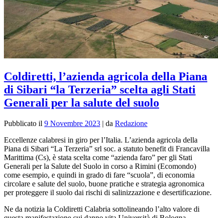
Coldiretti, l’azienda agricola della Piana
di Sibari “la Terzeria” scelta agli Stati
Generali per la salute del suolo
Pubblicato il
9 Novembre 2023
|
da
Redazione
Eccellenze calabresi in giro per l’Italia. L’azienda agricola della
Piana di Sibari “La Terzeria” srl soc. a statuto benefit di Francavilla
Marittima (Cs), è stata scelta come “azienda faro” per gli Stati
Generali per la Salute del Suolo in corso a Rimini (Ecomondo)
come esempio, e quindi in grado di fare “scuola”, di economia
circolare e salute del suolo, buone pratiche e strategia agronomica
per proteggere il suolo dai rischi di salinizzazione e desertificazione.
Ne da notizia la Coldiretti Calabria sottolineando l’alto valore di
questa manifestazione cui danno vita Università di Bologna,