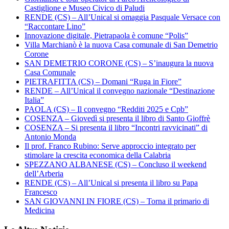
Castiglione e Museo Civico di Paludi
RENDE (CS) – All’Unical si omaggia Pasquale Versace con
“Raccontare Lino”
Innovazione digitale, Pietrapaola è comune “Polis”
Villa Marchianò è la nuova Casa comunale di San Demetrio
Corone
SAN DEMETRIO CORONE (CS) – S’inaugura la nuova
Casa Comunale
PIETRAFITTA (CS) – Domani “Ruga in Fiore”
RENDE – All’Unical il convegno nazionale “Destinazione
Italia”
PAOLA (CS) – Il convegno “Redditi 2025 e Cpb”
COSENZA – Giovedì si presenta il libro di Santo Gioffrè
COSENZA – Si presenta il libro “Incontri ravvicinati” di
Antonio Monda
Il prof. Franco Rubino: Serve approccio integrato per
stimolare la crescita economica della Calabria
SPEZZANO ALBANESE (CS) – Concluso il weekend
dell’Arberia
RENDE (CS) – All’Unical si presenta il libro su Papa
Francesco
SAN GIOVANNI IN FIORE (CS) – Torna il primario di
Medicina