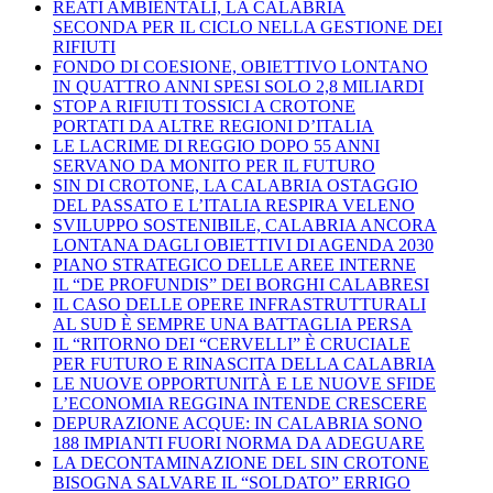
REATI AMBIENTALI, LA CALABRIA
SECONDA PER IL CICLO NELLA GESTIONE DEI
RIFIUTI
FONDO DI COESIONE, OBIETTIVO LONTANO
IN QUATTRO ANNI SPESI SOLO 2,8 MILIARDI
STOP A RIFIUTI TOSSICI A CROTONE
PORTATI DA ALTRE REGIONI D’ITALIA
LE LACRIME DI REGGIO DOPO 55 ANNI
SERVANO DA MONITO PER IL FUTURO
SIN DI CROTONE, LA CALABRIA OSTAGGIO
DEL PASSATO E L’ITALIA RESPIRA VELENO
SVILUPPO SOSTENIBILE, CALABRIA ANCORA
LONTANA DAGLI OBIETTIVI DI AGENDA 2030
PIANO STRATEGICO DELLE AREE INTERNE
IL “DE PROFUNDIS” DEI BORGHI CALABRESI
IL CASO DELLE OPERE INFRASTRUTTURALI
AL SUD È SEMPRE UNA BATTAGLIA PERSA
IL “RITORNO DEI “CERVELLI” È CRUCIALE
PER FUTURO E RINASCITA DELLA CALABRIA
LE NUOVE OPPORTUNITÀ E LE NUOVE SFIDE
L’ECONOMIA REGGINA INTENDE CRESCERE
DEPURAZIONE ACQUE: IN CALABRIA SONO
188 IMPIANTI FUORI NORMA DA ADEGUARE
LA DECONTAMINAZIONE DEL SIN CROTONE
BISOGNA SALVARE IL “SOLDATO” ERRIGO