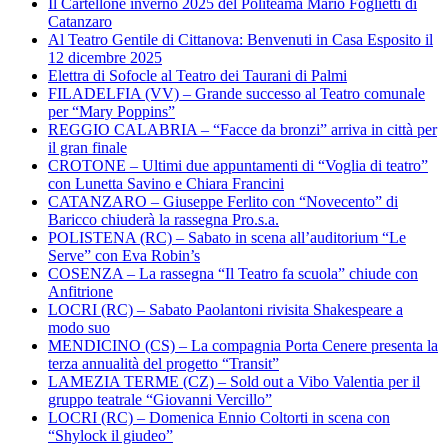
Il Cartellone inverno 2025 del Politeama Mario Foglietti di
Catanzaro
Al Teatro Gentile di Cittanova: Benvenuti in Casa Esposito il
12 dicembre 2025
Elettra di Sofocle al Teatro dei Taurani di Palmi
FILADELFIA (VV) – Grande successo al Teatro comunale
per “Mary Poppins”
REGGIO CALABRIA – “Facce da bronzi” arriva in città per
il gran finale
CROTONE – Ultimi due appuntamenti di “Voglia di teatro”
con Lunetta Savino e Chiara Francini
CATANZARO – Giuseppe Ferlito con “Novecento” di
Baricco chiuderà la rassegna Pro.s.a.
POLISTENA (RC) – Sabato in scena all’auditorium “Le
Serve” con Eva Robin’s
COSENZA – La rassegna “Il Teatro fa scuola” chiude con
Anfitrione
LOCRI (RC) – Sabato Paolantoni rivisita Shakespeare a
modo suo
MENDICINO (CS) – La compagnia Porta Cenere presenta la
terza annualità del progetto “Transit”
LAMEZIA TERME (CZ) – Sold out a Vibo Valentia per il
gruppo teatrale “Giovanni Vercillo”
LOCRI (RC) – Domenica Ennio Coltorti in scena con
“Shylock il giudeo”