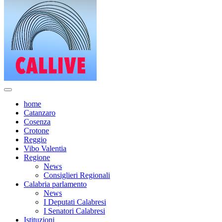
home
Catanzaro
Cosenza
Crotone
Reggio
Vibo Valentia
Regione
News
Consiglieri Regionali
Calabria parlamento
News
I Deputati Calabresi
I Senatori Calabresi
Istituzioni