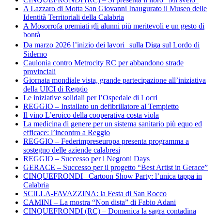
A Lazzaro di Motta San Giovanni Inaugurato il Museo delle
Identità Territoriali della Calabria
A Mosorrofa premiati gli alunni più meritevoli e un gesto di
bontà
Da marzo 2026 l’inizio dei lavori sulla Diga sul Lordo di
Siderno
Caulonia contro Metrocity RC per abbandono strade
provinciali
Giornata mondiale vista, grande partecipazione all’iniziativa
della UICI di Reggio
Le iniziative solidali per l’Ospedale di Locri
REGGIO – Installato un defibrillatore al Tempietto
Il vino L’eroico della cooperativa costa viola
La medicina di genere per un sistema sanitario più equo ed
efficace: l’incontro a Reggio
REGGIO – Federimpreseuropa presenta programma a
sostegno delle aziende calabresi
REGGIO – Successo per i Negroni Days
GERACE – Successo per il progetto “Best Artist in Gerace”
CINQUEFRONDI– Cartoon Show Party: l’unica tappa in
Calabria
SCILLA-FAVAZZINA: la Festa di San Rocco
CAMINI – La mostra “Non dista” di Fabio Adani
CINQUEFRONDI (RC) – Domenica la sagra contadina