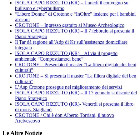
ISOLA CAPO RIZZUTO (KR) – Lunedì il convegno su
bullismo e cyberbullismo
“Libere Donne” di Crotone e “InOltre” insieme per i bambini
africani
CROTONE – Ingresso gratuito al Museo Archeologico
ISOLA CAPO RIZZUTO (KR) – Il 7 febbraio si presenta il
Piano Strategico
Il Tar dà ragione all’Adp di Kr sull’assistenza domiciliare
integrata
ISOLA CAPO RIZZUTO (KR) – Al via il progetto
ambientale “Compostiamoci bene”
CROTONE – Presentato il master “La filiera digitale dei beni
culturali”
CROTONE – Si presenta il master “La filiera digitale dei ben
culturali”
L’Asp Crotone prosegue nel miglioramento dei servizi
ISOLA CAPO RIZZUTO (KR) – Il 17 gennaio si discute del
Piano Strategico
ISOLA CAPO RIZZUTO (KR)- Venerdì si presenta il libro
di mons. Staglianò
CROTONE / Chi è don Alberto Torriani, il nuovo
Arcivescovo
Le Altre Notizie