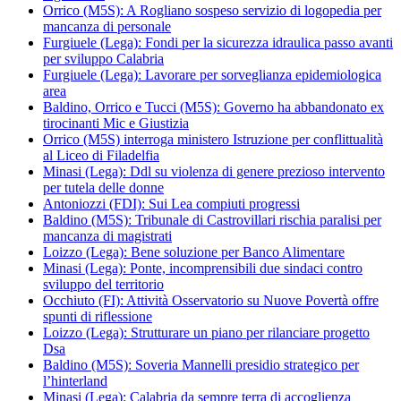
Orrico (M5S): A Rogliano sospeso servizio di logopedia per
mancanza di personale
Furgiuele (Lega): Fondi per la sicurezza idraulica passo avanti
per sviluppo Calabria
Furgiuele (Lega): Lavorare per sorveglianza epidemiologica
area
Baldino, Orrico e Tucci (M5S): Governo ha abbandonato ex
tirocinanti Mic e Giustizia
Orrico (M5S) interroga ministero Istruzione per conflittualità
al Liceo di Filadelfia
Minasi (Lega): Ddl su violenza di genere prezioso intervento
per tutela delle donne
Antoniozzi (FDI): Sui Lea compiuti progressi
Baldino (M5S): Tribunale di Castrovillari rischia paralisi per
mancanza di magistrati
Loizzo (Lega): Bene soluzione per Banco Alimentare
Minasi (Lega): Ponte, incomprensibili due sindaci contro
sviluppo del territorio
Occhiuto (FI): Attività Osservatorio su Nuove Povertà offre
spunti di riflessione
Loizzo (Lega): Strutturare un piano per rilanciare progetto
Dsa
Baldino (M5S): Soveria Mannelli presidio strategico per
l’hinterland
Minasi (Lega): Calabria da sempre terra di accoglienza