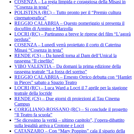
COSENZA – La regia limpida e coraggiosa della Misasi in
“Cosenza in testa”
POLISTENA (RC) – Tutto pronto per il “Premio cultura
cinematografica”
REGGIO CALABRIA – Questo pomeriggio si presenta il
docufilm di Armino e Marzolla
LOCRI (RC) – Partiranno a breve le riprese del film “L’agorà
perduta”
COSENZA – Lunedì verrà proiettato il corto di Caterina
Minasi “Cosenza in testa”
RENDE (CS) – Da lunedì torna al Dam dell’Unical la
rassegna “Il cinefilo”
VIBO VALENTIA – Da domani la prima edizione della
rassegna teatrale “La forza del sorriso”
REGGIO CALABRIA – Ernesto Orrico debutta con “Hamlet
in Pieces” sabato a Spazio Teatro
LOCRI (RC) – Luca Ward a Locri il 7 aprile per la stagione
teatrale della locride
RENDE (CS) – Due giorni di proiezioni al Tau Cinema
Campus
CORIGLIANO-ROSSANO (RC) – Si conclude il progetto
“Il Teatro fa scuola”
“Se dicessimo la verità – ultimo capitolo”, l’opera-dibattito
sulla legalità arriva a Crotone e Locri
CATANZARO – Con “Mary Poppins” cala il sipario della