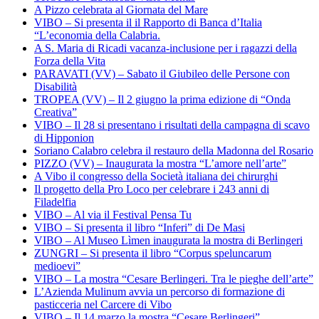
A Pizzo celebrata al Giornata del Mare
VIBO – Si presenta il il Rapporto di Banca d’Italia
“L’economia della Calabria.
A S. Maria di Ricadi vacanza-inclusione per i ragazzi della
Forza della Vita
PARAVATI (VV) – Sabato il Giubileo delle Persone con
Disabilità
TROPEA (VV) – Il 2 giugno la prima edizione di “Onda
Creativa”
VIBO – Il 28 si presentano i risultati della campagna di scavo
di Hipponion
Soriano Calabro celebra il restauro della Madonna del Rosario
PIZZO (VV) – Inaugurata la mostra “L’amore nell’arte”
A Vibo il congresso della Società italiana dei chirurghi
Il progetto della Pro Loco per celebrare i 243 anni di
Filadelfia
VIBO – Al via il Festival Pensa Tu
VIBO – Si presenta il libro “Inferi” di De Masi
VIBO – Al Museo Lìmen inaugurata la mostra di Berlingeri
ZUNGRI – Si presenta il libro “Corpus speluncarum
medioevi”
VIBO – La mostra “Cesare Berlingeri. Tra le pieghe dell’arte”
L’Azienda Mulinum avvia un percorso di formazione di
pasticceria nel Carcere di Vibo
VIBO – Il 14 marzo la mostra “Cesare Berlingeri”