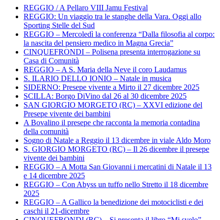
REGGIO / A Pellaro VIII Jamu Festival
REGGIO: Un viaggio tra le stanghe della Vara. Oggi allo
Sporting Stelle del Sud
REGGIO – Mercoledì la conferenza “Dalla filosofia al corpo:
la nascita del pensiero medico in Magna Grecia”
CINQUEFRONDI – Polisena presenta interrogazione su
Casa di Comunità
REGGIO – A S. Maria della Neve il coro Laudamus
S. ILARIO DELLO IONIO – Natale in musica
SIDERNO: Presepe vivente a Mirto il 27 dicembre 2025
SCILLA: Borgo DiVino dal 26 al 30 dicembre 2025
SAN GIORGIO MORGETO (RC) – XXVI edizione del
Presepe vivente dei bambini
A Bovalino il presepe che racconta la memoria contadina
della comunità
Sogno di Natale a Reggio il 13 dicembre in viale Aldo Moro
S. GIORGIO MORGETO (RC) – Il 26 dicembre il presepe
vivente dei bambini
REGGIO – A Motta San Giovanni i mercatini di Natale il 13
e 14 dicembre 2025
REGGIO – Con Abyss un tuffo nello Stretto il 18 dicembre
2025
REGGIO – A Gallico la benedizione dei motociclisti e dei
caschi il 21-dicembre
CINQUEFRONDI (RC) – Si presenta il libro “Mi svelo”