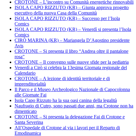
CROTONE – L’incontro su Comunità energetiche rinnovabili
ISOLA CAPO RIZZUTO (KR) – Giunta approva progetto
esecutivo della nuova Casa della Comunità
ISOLA CAPO RIZZUTO (KR) – Successo per l’Isola
Comics
ISOLA CAPO RIZZUTO (KR) – Venerdì si presenta l’Isola
Comics
CIRÒ MARINA (KR) – Mariangela D’Agostino presidente
Avis
CROTONE – Si presenta il libro “Andrea oltre il pantalone
rosa”
CROTONE – Il convegno sulle nuove sfide per la pediatria
Venerdì a Cirò si celebra la 13esima Giornata regionale del
Calendario
CROTONE – A lezione di identità territoriale e di
imprenditorialità
Il Parco e il Museo Archeologico Nazionale di Capocolonna
alle Giornate Fai
Isola Capo Rizzuto ha la sua oasi canina della legalità
Naufragio di Cutro, sono passati due anni, ma Crotone non ha
dimenticato
CROTONE – Si presenta la delegazione Fai di Crotone e
Santa Severina
All’Ospedale di Crotone al via i lavori per il Reparto di
Emodinamica