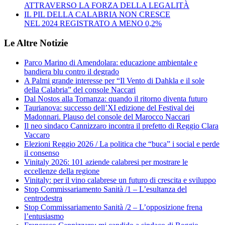
ATTRAVERSO LA FORZA DELLA LEGALITÀ
IL PIL DELLA CALABRIA NON CRESCE
NEL 2024 REGISTRATO A MENO 0,2%
Le Altre Notizie
Parco Marino di Amendolara: educazione ambientale e
bandiera blu contro il degrado
A Palmi grande interesse per “Il Vento di Dahkla e il sole
della Calabria” del console Naccari
Dal Nostos alla Tornanza: quando il ritorno diventa futuro
Taurianova: successo dell’XI edizione del Festival dei
Madonnari. Plauso del console del Marocco Naccari
Il neo sindaco Cannizzaro incontra il prefetto di Reggio Clara
Vaccaro
Elezioni Reggio 2026 / La politica che “buca” i social e perde
il consenso
Vinitaly 2026: 101 aziende calabresi per mostrare le
eccellenze della regione
Vinitaly: per il vino calabrese un futuro di crescita e sviluppo
Stop Commissariamento Sanità /1 – L’esultanza del
centrodestra
Stop Commissariamento Sanità /2 – L’opposizione frena
l’entusiasmo