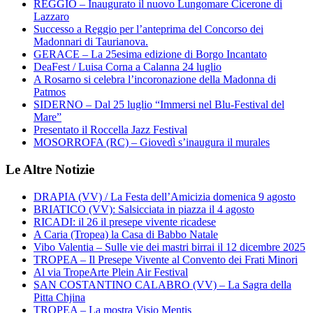
REGGIO – Inaugurato il nuovo Lungomare Cicerone di
Lazzaro
Successo a Reggio per l’anteprima del Concorso dei
Madonnari di Taurianova.
GERACE – La 25esima edizione di Borgo Incantato
DeaFest / Luisa Corna a Calanna 24 luglio
A Rosarno si celebra l’incoronazione della Madonna di
Patmos
SIDERNO – Dal 25 luglio “Immersi nel Blu-Festival del
Mare”
Presentato il Roccella Jazz Festival
MOSORROFA (RC) – Giovedì s’inaugura il murales
Le Altre Notizie
DRAPIA (VV) / La Festa dell’Amicizia domenica 9 agosto
BRIATICO (VV): Salsicciata in piazza il 4 agosto
RICADI: il 26 il presepe vivente ricadese
A Caria (Tropea) la Casa di Babbo Natale
Vibo Valentia – Sulle vie dei mastri birrai il 12 dicembre 2025
TROPEA – Il Presepe Vivente al Convento dei Frati Minori
Al via TropeArte Plein Air Festival
SAN COSTANTINO CALABRO (VV) – La Sagra della
Pitta Chjina
TROPEA – La mostra Visio Mentis