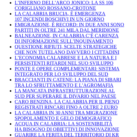
L’INFERNO DELL’ARCO JONICO: LA SS 106
CORIGLIANO ROSSANO-CROTONE
LA CALABRIA BRUCIA, È EMERGENZA
107 INCENDI BOSCHIVI IN UN GIORNO
EMIGRAZIONE, È RECORD: IN DUE ANNI SONO
PARTITI IN OLTRE 241 MILA DAL MERIDIONE
BALNEAZIONE, IN CALABRIA C’È CARENZA
DI INFORMAZIONE SULL’INQUINAMENTO
QUESTIONE RIFIUTI, SCELTE STRATEGICHE
CHE NON TUTELANO DAVVERO I CITTADINI
L’ECONOMIA CALABRESE E LA NATURA E I
PERSISTENTI RITARDI NEL SUO SVILUPPO
PONTE E OPERE COMPLEMENTARI: SISTEMA
INTEGRATO PER LO SVILUPPO DEL SUD
BRACCIANTI IN CATENE: LA PIANA DI SIBARI
TRA LO SFRUTTAMENTO E L’AGROMAFIA
LA MANCATA INFRASTRUTTURAZIONE AL
SUD PER SUPERARE IL DIVARIO NEL PAESE
CARO BENZINA, LA CALABRIA PER IL PIENO
REGISTRATI RINCARI FINO A OLTRE 2 EURO
LA CALABRIA IN 30 ANNI TRA MIGRAZIONE
SPOPOLAMENTO E GELO DEMOGRAFICO
ACQUA IN CALABRIA: LA SOSTENIBILITÀ
HA BISOGNO DI OBIETTIVI DI INNOVAZIONE
GUARIRE LA FERITA DEL TERRITORIO DI KR