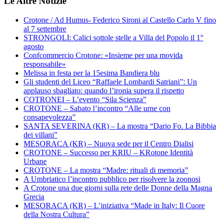
Le Altre Notizie
Crotone / Ad Humus- Federico Sironi al Castello Carlo V fino
al 7 settembre
STRONGOLI: Calici sottole stelle a Villa del Popolo il 1°
agosto
Confcommercio Crotone: «Insieme per una movida
responsabile»
Melissa in festa per la 15esima Bandiera blu
Gli studenti del Liceo “Raffaele Lombardi Satriani”: Un
applauso sbagliato: quando l’ironia supera il rispetto
COTRONEI – L’evento “Sila Scienza”
CROTONE – Sabato l’incontro “Alle urne con
consapevolezza”
SANTA SEVERINA (KR) – La mostra “Dario Fo. La Bibbia
dei villani”
MESORACA (KR) – Nuova sede per il Centro Dialisi
CROTONE – Successo per KRIU – KRotone Identità
Urbane
CROTONE – La mostra “Madre: rituali di memoria”
A Umbriatico l’incontro pubblico per risolvere la zoonosi
A Crotone una due giorni sulla rete delle Donne della Magna
Grecia
MESORACA (KR) – L’iniziativa “Made in Italy: Il Cuore
della Nostra Cultura”