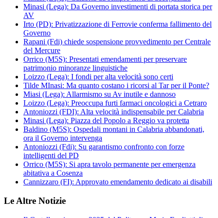
Minasi (Lega): Da Governo investimenti di portata storica per
AV
Irto (PD): Privatizzazione di Ferrovie conferma fallimento del
Governo
Rapani (Fdi) chiede sospensione provvedimento per Centrale
del Mercure
Orrico (M5S): Presentati emendamenti per preservare
patrimonio minoranze linguistiche
Loizzo (Lega): I fondi per alta velocità sono certi
Tilde MInasi: Ma quanto costano i ricorsi al Tar per il Ponte?
Miasi (Lega): Allarmismo su Av inutile e dannoso
Loizzo (Lega): Preoccupa furti farmaci oncologici a Cetraro
Antoniozzi (FDI): Alta velocità indispensabile per Calabria
Minasi (Lega): Piazza del Popolo a Reggio va protetta
Baldino (M5S): Ospedali montani in Calabria abbandonati,
ora il Governo intervenga
Antoniozzi (Fdi): Su garantismo confronto con forze
intelligenti del PD
Orrico (M5S): Si apra tavolo permanente per emergenza
abitativa a Cosenza
Cannizzaro (FI): Approvato emendamento dedicato ai disabili
Le Altre Notizie