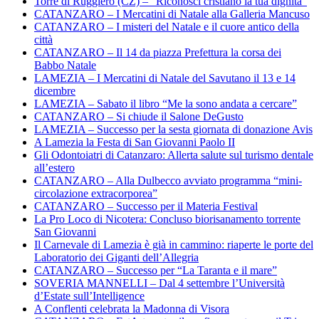
Torre di Ruggiero (CZ) – “Riconosci cristiano la tua dignità”
CATANZARO – I Mercatini di Natale alla Galleria Mancuso
CATANZARO – I misteri del Natale e il cuore antico della
città
CATANZARO – Il 14 da piazza Prefettura la corsa dei
Babbo Natale
LAMEZIA – I Mercatini di Natale del Savutano il 13 e 14
dicembre
LAMEZIA – Sabato il libro “Me la sono andata a cercare”
CATANZARO – Si chiude il Salone DeGusto
LAMEZIA – Successo per la sesta giornata di donazione Avis
A Lamezia la Festa di San Giovanni Paolo II
Gli Odontoiatri di Catanzaro: Allerta salute sul turismo dentale
all’estero
CATANZARO – Alla Dulbecco avviato programma “mini-
circolazione extracorporea”
CATANZARO – Successo per il Materia Festival
La Pro Loco di Nicotera: Concluso biorisanamento torrente
San Giovanni
Il Carnevale di Lamezia è già in cammino: riaperte le porte del
Laboratorio dei Giganti dell’Allegria
CATANZARO – Successo per “La Taranta e il mare”
SOVERIA MANNELLI – Dal 4 settembre l’Università
d’Estate sull’Intelligence
A Conflenti celebrata la Madonna di Visora