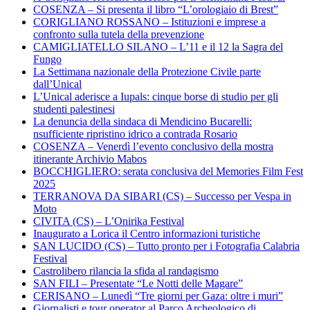
COSENZA – Si presenta il libro “L’orologiaio di Brest”
CORIGLIANO ROSSANO – Istituzioni e imprese a
confronto sulla tutela della prevenzione
CAMIGLIATELLO SILANO – L’11 e il 12 la Sagra del
Fungo
La Settimana nazionale della Protezione Civile parte
dall’Unical
L’Unical aderisce a Iupals: cinque borse di studio per gli
studenti palestinesi
La denuncia della sindaca di Mendicino Bucarelli:
nsufficiente ripristino idrico a contrada Rosario
COSENZA – Venerdì l’evento conclusivo della mostra
itinerante Archivio Mabos
BOCCHIGLIERO: serata conclusiva del Memories Film Fest
2025
TERRANOVA DA SIBARI (CS) – Successo per Vespa in
Moto
CIVITA (CS) – L’Onirika Festival
Inaugurato a Lorica il Centro informazioni turistiche
SAN LUCIDO (CS) – Tutto pronto per i Fotografia Calabria
Festival
Castrolibero rilancia la sfida al randagismo
SAN FILI – Presentate “Le Notti delle Magare”
CERISANO – Lunedì “Tre giorni per Gaza: oltre i muri”
Giornalisti e tour operator al Parco Archeologico di