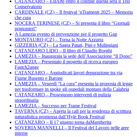
CATANZARO – EstArte entro il confine questa sera il Trio
Conservatorio
CARDINALE (CZ) – Il festival ‘nTramenti 2025 – Memoria
che cura
NOCERA TERINESE (CZ) – Si presenta il libro “Giornali
prigionieri”
A Lamezia evento di prevenzione per il progetto Gap
MONTAURO (CZ) – Torna la Notte Azzurra
GIZZERIA (CZ) – La Sagra Patati, Pipi e Mulingiani
CATANZARO LIDO – Il libro di Claudio Borghi
LAMEZIA – Inaugurata la sede dell’Associazione “Il Dono”
LAMEZIA – Presentato il progetto di ricerca europeo
Fastch2ange
CATANZARO – Aggiudicati lavori depurazione tra via
Fiume Busento e Barone
LAMEZIA – Venerdì “La cura” presenta la proposta di legge
per trasformare in spoke gli ospedali montani della Calabria
CATANZARO – Proseguono interventi di pulizia
straordinaria
LAMEZIA – Successo per Trame Festival
TAVERNA (CZ) – Aperta la call per la residenza di scrittura
naturalistica promossa dall’Hyle Book Festival
CATANZARO – Il 17 giugno torna daMargherita
SOVERIA MANNELLI – Il Festival del Lavoro nelle aree
interne