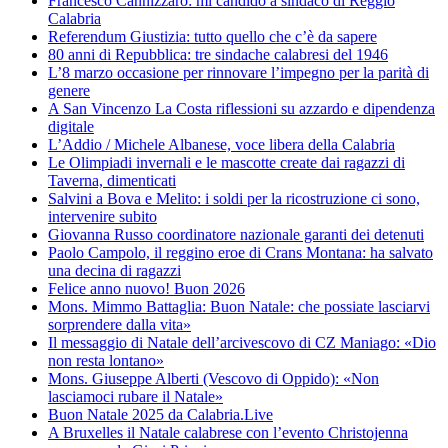
Francesco Cannizzaro: mi candido a sindaco di Reggio
Calabria
Referendum Giustizia: tutto quello che c’è da sapere
80 anni di Repubblica: tre sindache calabresi del 1946
L’8 marzo occasione per rinnovare l’impegno per la parità di
genere
A San Vincenzo La Costa riflessioni su azzardo e dipendenza
digitale
L’Addio / Michele Albanese, voce libera della Calabria
Le Olimpiadi invernali e le mascotte create dai ragazzi di
Taverna, dimenticati
Salvini a Bova e Melito: i soldi per la ricostruzione ci sono,
intervenire subito
Giovanna Russo coordinatore nazionale garanti dei detenuti
Paolo Campolo, il reggino eroe di Crans Montana: ha salvato
una decina di ragazzi
Felice anno nuovo! Buon 2026
Mons. Mimmo Battaglia: Buon Natale: che possiate lasciarvi
sorprendere dalla vita»
Il messaggio di Natale dell’arcivescovo di CZ Maniago: «Dio
non resta lontano»
Mons. Giuseppe Alberti (Vescovo di Oppido): «Non
lasciamoci rubare il Natale»
Buon Natale 2025 da Calabria.Live
A Bruxelles il Natale calabrese con l’evento Christojenna