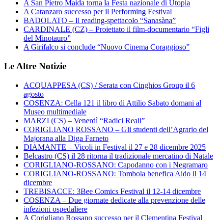
A San Pietro Maida torna la Festa nazionale di Utopia
A Catanzaro successo per il Performing Festival
BADOLATO – Il reading-spettacolo “Sanasàna”
CARDINALE (CZ) – Proiettato il film-documentario “Figli
del Minotauro”
A Girifalco si conclude “Nuovo Cinema Coraggioso”
Le Altre Notizie
ACQUAPPESA (CS) / Serata con Cinghios Group il 6
agosto
COSENZA: Cella 121 il libro di Attilio Sabato domani al
Museo multimediale
MARZI (CS) – Venerdì “Radici Reali”
CORIGLIANO ROSSANO – Gli studenti dell’Agrario del
Majorana alla Diga Farneto
DIAMANTE – Vicoli in Festival il 27 e 28 dicembre 2025
Belcastro (CS) il 28 ritorna il tradizionale mercatino di Natale
CORIGLIANO-ROSSANO: Capodanno con i Negramaro
CORIGLIANO-ROSSANO: Tombola benefica Aido il 14
dicembre
TREBISACCE: 3Bee Comics Festival il 12-14 dicembre
COSENZA – Due giornate dedicate alla prevenzione delle
infezioni ospedaliere
A Corigliano Rossano successo per il Clementina Festival