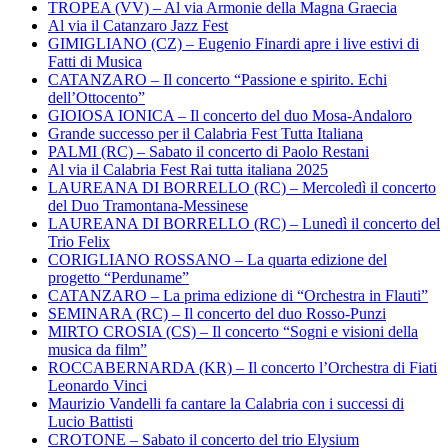
TROPEA (VV) – Al via Armonie della Magna Graecia
Al via il Catanzaro Jazz Fest
GIMIGLIANO (CZ) – Eugenio Finardi apre i live estivi di
Fatti di Musica
CATANZARO – Il concerto “Passione e spirito. Echi
dell’Ottocento”
GIOIOSA IONICA – Il concerto del duo Mosa-Andaloro
Grande successo per il Calabria Fest Tutta Italiana
PALMI (RC) – Sabato il concerto di Paolo Restani
Al via il Calabria Fest Rai tutta italiana 2025
LAUREANA DI BORRELLO (RC) – Mercoledì il concerto
del Duo Tramontana-Messinese
LAUREANA DI BORRELLO (RC) – Lunedì il concerto del
Trio Felix
CORIGLIANO ROSSANO – La quarta edizione del
progetto “Perduname”
CATANZARO – La prima edizione di “Orchestra in Flauti”
SEMINARA (RC) – Il concerto del duo Rosso-Punzi
MIRTO CROSIA (CS) – Il concerto “Sogni e visioni della
musica da film”
ROCCABERNARDA (KR) – Il concerto l’Orchestra di Fiati
Leonardo Vinci
Maurizio Vandelli fa cantare la Calabria con i successi di
Lucio Battisti
CROTONE – Sabato il concerto del trio Elysium