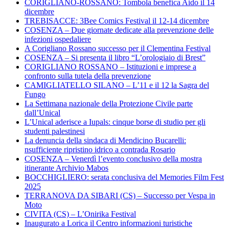
CORIGLIANO-ROSSANO: Tombola benefica Aido il 14
dicembre
TREBISACCE: 3Bee Comics Festival il 12-14 dicembre
COSENZA – Due giornate dedicate alla prevenzione delle
infezioni ospedaliere
A Corigliano Rossano successo per il Clementina Festival
COSENZA – Si presenta il libro “L’orologiaio di Brest”
CORIGLIANO ROSSANO – Istituzioni e imprese a
confronto sulla tutela della prevenzione
CAMIGLIATELLO SILANO – L’11 e il 12 la Sagra del
Fungo
La Settimana nazionale della Protezione Civile parte
dall’Unical
L’Unical aderisce a Iupals: cinque borse di studio per gli
studenti palestinesi
La denuncia della sindaca di Mendicino Bucarelli:
nsufficiente ripristino idrico a contrada Rosario
COSENZA – Venerdì l’evento conclusivo della mostra
itinerante Archivio Mabos
BOCCHIGLIERO: serata conclusiva del Memories Film Fest
2025
TERRANOVA DA SIBARI (CS) – Successo per Vespa in
Moto
CIVITA (CS) – L’Onirika Festival
Inaugurato a Lorica il Centro informazioni turistiche