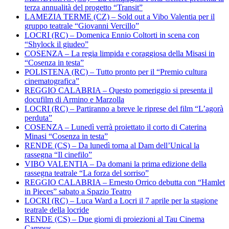
terza annualità del progetto “Transit”
LAMEZIA TERME (CZ) – Sold out a Vibo Valentia per il
gruppo teatrale “Giovanni Vercillo”
LOCRI (RC) – Domenica Ennio Coltorti in scena con
“Shylock il giudeo”
COSENZA – La regia limpida e coraggiosa della Misasi in
“Cosenza in testa”
POLISTENA (RC) – Tutto pronto per il “Premio cultura
cinematografica”
REGGIO CALABRIA – Questo pomeriggio si presenta il
docufilm di Armino e Marzolla
LOCRI (RC) – Partiranno a breve le riprese del film “L’agorà
perduta”
COSENZA – Lunedì verrà proiettato il corto di Caterina
Minasi “Cosenza in testa”
RENDE (CS) – Da lunedì torna al Dam dell’Unical la
rassegna “Il cinefilo”
VIBO VALENTIA – Da domani la prima edizione della
rassegna teatrale “La forza del sorriso”
REGGIO CALABRIA – Ernesto Orrico debutta con “Hamlet
in Pieces” sabato a Spazio Teatro
LOCRI (RC) – Luca Ward a Locri il 7 aprile per la stagione
teatrale della locride
RENDE (CS) – Due giorni di proiezioni al Tau Cinema
Campus