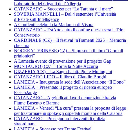
Laboratorio dei Giganti dell’Allegria
CATANZARO – Successo per “La Taranta e il mare”
SOVERIA MANNELLI – Dal 4 settembre l’Università
d’Estate sull’Intelligence
A Conflenti celebrata la Madonna di Visora
CATANZARO – EstArte entro il confine questa sera il Trio
Conservatorio
CARDINALE (CZ) – Il festival ‘nTramenti 2025 – Memoria
che cura
NOCERA TERINESE (CZ) – Si presenta il libro “Giornali
prigionieri”
A Lamezia evento di prevenzione per il progetto Gap
MONTAURO (CZ) – Torna la Notte Azzurra
GIZZERIA (CZ) – La Sagra Patati, Pipi e Mulingiani
CATANZARO LIDO – Il libro di Claudio Borghi
LAMEZIA – Inaugurata la sede dell’Associazione “Il Dono”
LAMEZIA – Presentato il progetto di ricerca europeo
Fastch2ange
CATANZARO – Aggiudicati lavori depurazione tra via
Fiume Busento e Barone
LAMEZIA – Venerdì “La cura” presenta la proposta di legge
per trasformare in spoke gli ospedali montani della Calabria
CATANZARO – Proseguono interventi di pulizia
straordinaria
LAMEZIA – Successo per Trame Festival