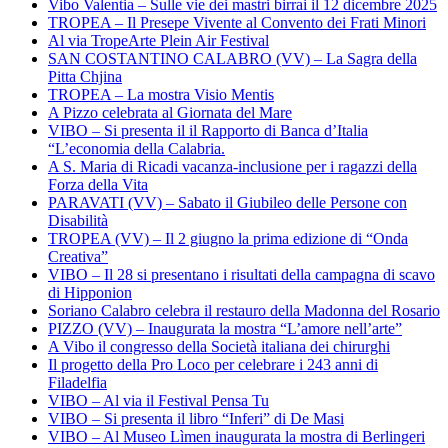
Vibo Valentia – Sulle vie dei mastri birrai il 12 dicembre 2025
TROPEA – Il Presepe Vivente al Convento dei Frati Minori
Al via TropeArte Plein Air Festival
SAN COSTANTINO CALABRO (VV) – La Sagra della
Pitta Chjina
TROPEA – La mostra Visio Mentis
A Pizzo celebrata al Giornata del Mare
VIBO – Si presenta il il Rapporto di Banca d’Italia
“L’economia della Calabria.
A S. Maria di Ricadi vacanza-inclusione per i ragazzi della
Forza della Vita
PARAVATI (VV) – Sabato il Giubileo delle Persone con
Disabilità
TROPEA (VV) – Il 2 giugno la prima edizione di “Onda
Creativa”
VIBO – Il 28 si presentano i risultati della campagna di scavo
di Hipponion
Soriano Calabro celebra il restauro della Madonna del Rosario
PIZZO (VV) – Inaugurata la mostra “L’amore nell’arte”
A Vibo il congresso della Società italiana dei chirurghi
Il progetto della Pro Loco per celebrare i 243 anni di
Filadelfia
VIBO – Al via il Festival Pensa Tu
VIBO – Si presenta il libro “Inferi” di De Masi
VIBO – Al Museo Lìmen inaugurata la mostra di Berlingeri