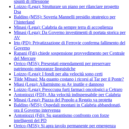
spunti di riflessione
Loizzo (Lega): Strutturare un piano per rilanciare progetto
Dsa
Baldino (M5S): Soveria Mannelli presidio strategico per
l’hinterland
Minasi (Lega): Calabria da sempre terra di accoglienza
Minasi (Lega): Da Governo investimenti di portata storica per
AV
Irto (PD): Privatizzazione di Ferrovie conferma fallimento del
Governo
Rapani (Fdi) chiede sospensione provvedimento per Centrale
del Mercure
Orrico (M5S): Presentati emendamenti per preservare
patrimonio minoranze linguistiche
Loizzo (Lega): I fondi per alta velocità sono certi
Tilde MInasi: Ma quanto costano i ricorsi al Tar per il Ponte?
Miasi (Lega): Allarmismo su Av inutile e dannoso
Loizzo (Lega): Preoccupa furti farmaci oncologici a Cetraro
Antoniozzi (FDI): Alta velocità indispensabile per Calabria
Minasi (Lega): Piazza del Popolo a Reggio va protetta
Baldino (M5S): Ospedali montani in Calabria abbandonati,
ora il Governo intervenga
Antoniozzi (Fdi): Su garantismo confronto con forze
intelligenti del PD
Orrico (M5S): Si apra tavolo permanente per emergenza