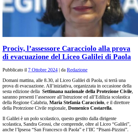
Prociv, l’assessore Caracciolo alla prova
di evacuazione del Liceo Galilei di Paola
Pubblicato il
7 Ottobre 2024
|
da
Redazione
Domani mattina, alle 8.30, al Liceo Galilei di Paola, si terrà una
prova di evacuazione. All’iniziativa, organizzata in occasione della
sesta edizione della
Settimana nazionale della Protezione Civile
,
saranno presenti l’assessore all’Istruzione ed all’Edilizia scolastica
della Regione Calabria,
Maria Stefania Caracciolo
, e il direttore
della Protezione Civile regionale,
Domenico Costarella
.
Il Galilei è un polo scolastico, questo gestito dalla dirigente
scolastica, Sandra Grossi, che comprende, oltre al Liceo “Galilei”,
anche l’Ipseoa “San Francesco di Paola” e l’IIC “Pisani-Pizzini”.