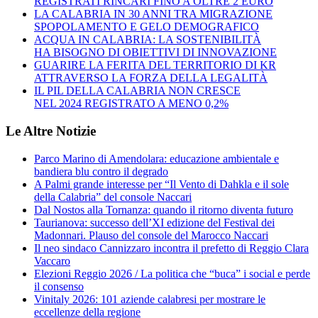
REGISTRATI RINCARI FINO A OLTRE 2 EURO
LA CALABRIA IN 30 ANNI TRA MIGRAZIONE
SPOPOLAMENTO E GELO DEMOGRAFICO
ACQUA IN CALABRIA: LA SOSTENIBILITÀ
HA BISOGNO DI OBIETTIVI DI INNOVAZIONE
GUARIRE LA FERITA DEL TERRITORIO DI KR
ATTRAVERSO LA FORZA DELLA LEGALITÀ
IL PIL DELLA CALABRIA NON CRESCE
NEL 2024 REGISTRATO A MENO 0,2%
Le Altre Notizie
Parco Marino di Amendolara: educazione ambientale e
bandiera blu contro il degrado
A Palmi grande interesse per “Il Vento di Dahkla e il sole
della Calabria” del console Naccari
Dal Nostos alla Tornanza: quando il ritorno diventa futuro
Taurianova: successo dell’XI edizione del Festival dei
Madonnari. Plauso del console del Marocco Naccari
Il neo sindaco Cannizzaro incontra il prefetto di Reggio Clara
Vaccaro
Elezioni Reggio 2026 / La politica che “buca” i social e perde
il consenso
Vinitaly 2026: 101 aziende calabresi per mostrare le
eccellenze della regione