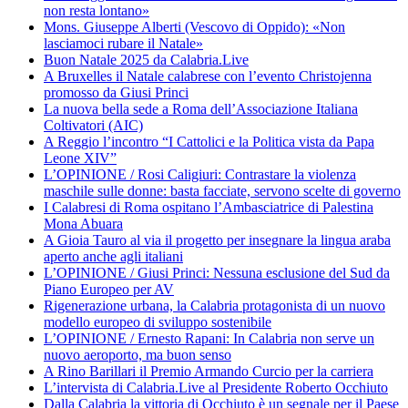
non resta lontano»
Mons. Giuseppe Alberti (Vescovo di Oppido): «Non
lasciamoci rubare il Natale»
Buon Natale 2025 da Calabria.Live
A Bruxelles il Natale calabrese con l’evento Christojenna
promosso da Giusi Princi
La nuova bella sede a Roma dell’Associazione Italiana
Coltivatori (AIC)
A Reggio l’incontro “I Cattolici e la Politica vista da Papa
Leone XIV”
L’OPINIONE / Rosi Caligiuri: Contrastare la violenza
maschile sulle donne: basta facciate, servono scelte di governo
I Calabresi di Roma ospitano l’Ambasciatrice di Palestina
Mona Abuara
A Gioia Tauro al via il progetto per insegnare la lingua araba
aperto anche agli italiani
L’OPINIONE / Giusi Princi: Nessuna esclusione del Sud da
Piano Europeo per AV
Rigenerazione urbana, la Calabria protagonista di un nuovo
modello europeo di sviluppo sostenibile
L’OPINIONE / Ernesto Rapani: In Calabria non serve un
nuovo aeroporto, ma buon senso
A Rino Barillari il Premio Armando Curcio per la carriera
L’intervista di Calabria.Live al Presidente Roberto Occhiuto
Dalla Calabria la vittoria di Occhiuto è un segnale per il Paese