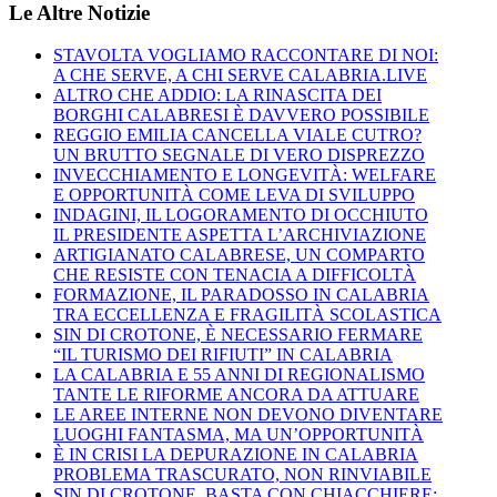
Le Altre Notizie
STAVOLTA VOGLIAMO RACCONTARE DI NOI:
A CHE SERVE, A CHI SERVE CALABRIA.LIVE
ALTRO CHE ADDIO: LA RINASCITA DEI
BORGHI CALABRESI È DAVVERO POSSIBILE
REGGIO EMILIA CANCELLA VIALE CUTRO?
UN BRUTTO SEGNALE DI VERO DISPREZZO
INVECCHIAMENTO E LONGEVITÀ: WELFARE
E OPPORTUNITÀ COME LEVA DI SVILUPPO
INDAGINI, IL LOGORAMENTO DI OCCHIUTO
IL PRESIDENTE ASPETTA L’ARCHIVIAZIONE
ARTIGIANATO CALABRESE, UN COMPARTO
CHE RESISTE CON TENACIA A DIFFICOLTÀ
FORMAZIONE, IL PARADOSSO IN CALABRIA
TRA ECCELLENZA E FRAGILITÀ SCOLASTICA
SIN DI CROTONE, È NECESSARIO FERMARE
“IL TURISMO DEI RIFIUTI” IN CALABRIA
LA CALABRIA E 55 ANNI DI REGIONALISMO
TANTE LE RIFORME ANCORA DA ATTUARE
LE AREE INTERNE NON DEVONO DIVENTARE
LUOGHI FANTASMA, MA UN’OPPORTUNITÀ
È IN CRISI LA DEPURAZIONE IN CALABRIA
PROBLEMA TRASCURATO, NON RINVIABILE
SIN DI CROTONE, BASTA CON CHIACCHIERE: