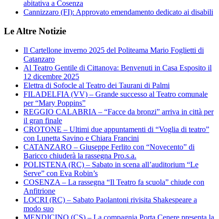
abitativa a Cosenza
Cannizzaro (FI): Approvato emendamento dedicato ai disabili
Le Altre Notizie
Il Cartellone inverno 2025 del Politeama Mario Foglietti di
Catanzaro
Al Teatro Gentile di Cittanova: Benvenuti in Casa Esposito il
12 dicembre 2025
Elettra di Sofocle al Teatro dei Taurani di Palmi
FILADELFIA (VV) – Grande successo al Teatro comunale
per “Mary Poppins”
REGGIO CALABRIA – “Facce da bronzi” arriva in città per
il gran finale
CROTONE – Ultimi due appuntamenti di “Voglia di teatro”
con Lunetta Savino e Chiara Francini
CATANZARO – Giuseppe Ferlito con “Novecento” di
Baricco chiuderà la rassegna Pro.s.a.
POLISTENA (RC) – Sabato in scena all’auditorium “Le
Serve” con Eva Robin’s
COSENZA – La rassegna “Il Teatro fa scuola” chiude con
Anfitrione
LOCRI (RC) – Sabato Paolantoni rivisita Shakespeare a
modo suo
MENDICINO (CS) – La compagnia Porta Cenere presenta la