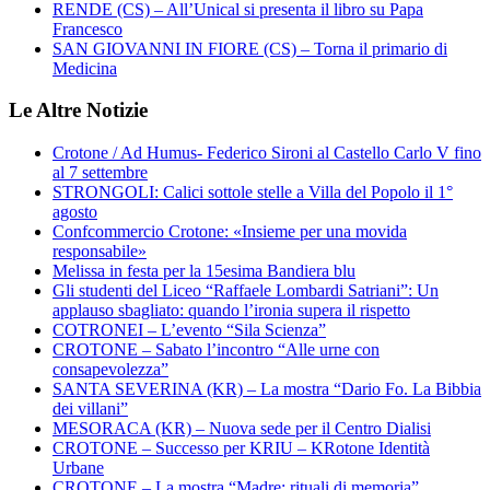
RENDE (CS) – All’Unical si presenta il libro su Papa
Francesco
SAN GIOVANNI IN FIORE (CS) – Torna il primario di
Medicina
Le Altre Notizie
Crotone / Ad Humus- Federico Sironi al Castello Carlo V fino
al 7 settembre
STRONGOLI: Calici sottole stelle a Villa del Popolo il 1°
agosto
Confcommercio Crotone: «Insieme per una movida
responsabile»
Melissa in festa per la 15esima Bandiera blu
Gli studenti del Liceo “Raffaele Lombardi Satriani”: Un
applauso sbagliato: quando l’ironia supera il rispetto
COTRONEI – L’evento “Sila Scienza”
CROTONE – Sabato l’incontro “Alle urne con
consapevolezza”
SANTA SEVERINA (KR) – La mostra “Dario Fo. La Bibbia
dei villani”
MESORACA (KR) – Nuova sede per il Centro Dialisi
CROTONE – Successo per KRIU – KRotone Identità
Urbane
CROTONE – La mostra “Madre: rituali di memoria”