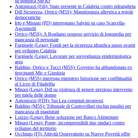
su bonifica Sin Kr
Antoniozzi (Fdi): Stato presente in Calabria contro ndrangheta
Ddl Sicurezza, Orrico (M5S): Maggioranza allergica a regole
democratiche
Irto e Misiani (PD) interrogano Salvini su caso Scarcella-
Agostinelli
Orrico (M5S): A Rogliano sospeso servizio di logopedia per
mancanza di personale
Furgiuele (Lega): Fondi per la sicurezza idraulica passo avanti
per sviluppo Calabria
Furgiuele (Lega): Lavorare per sorveglianza epidemiologica
area
Baldino, Orrico e Tucci (M5S): Governo ha abbandonato ex
tirocinanti Mic e Giustizia
Orrico (M5S) interroga ministero Istruzione per conflittualità
al Liceo di Filadelfia
Minasi (Lega): Ddl su violenza di genere prezioso intervento
per tutela delle donne
Antoniozzi (FDI): Sui Lea compiuti progressi
Baldino (M5S): Tribunale di Castrovillari rischia paralisi per
mancanza di magistrati
Loizzo (Lega): Bene soluzione per Banco Alimentare
Minasi (Lega): Ponte, incomprensibili due sindaci contro
sviluppo del territorio
Occhiuto (FI): Attività Osservatorio su Nuove Povertà offre