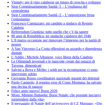
Vinitaly: per il vino calabrese un futuro di crescita e sviluppo
Stop Commissariamento Sanità /1 – L’esultanza del
centrodestra
Stop Commissariamento Sanità /2 – L’opposizione frena
l’entusiasmo
Francesco Cannizzaro: mi candido a sindaco di Reggio
Calabria
Referendum Giustizia: tutto quello che c’è da sapere
80 anni di Repubblica: tre sindache calabresi del 1946
L’8 marzo occasione per rinnovare l’impegno per la parità di
genere
A San Vincenzo La Costa riflessioni su azzardo e dipendenza
digitale
L’Addio / Michele Albanese, voce libera della Calabria
Le Olimpiadi invernali e le mascotte create dai ragazzi di
Taverna, dimenticati
Salvini a Bova e Melito: i soldi per la ricostruzione ci sono,
intervenire subito
Giovanna Russo coordinatore nazionale garanti dei detenuti
Paolo Campolo, il reggino eroe di Crans Montana: ha salvato
una decina di ragazzi
Felice anno nuovo! Buon 2026
Mons. Mimmo Battaglia: Buon Natale: che possiate lasciarvi
sorprendere dalla vita»
Il messaggio di Natale dell’arcivescovo di CZ Maniago: «Dio