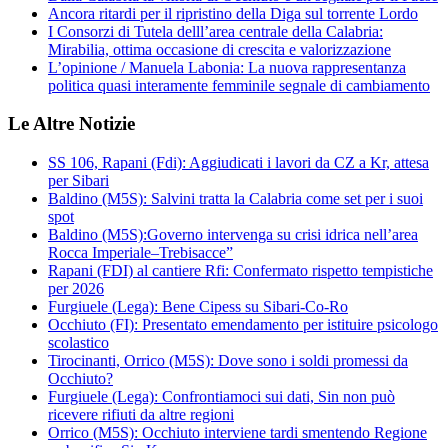
Ancora ritardi per il ripristino della Diga sul torrente Lordo
I Consorzi di Tutela delll’area centrale della Calabria:
Mirabilia, ottima occasione di crescita e valorizzazione
L’opinione / Manuela Labonia: La nuova rappresentanza
politica quasi interamente femminile segnale di cambiamento
Le Altre Notizie
SS 106, Rapani (Fdi): Aggiudicati i lavori da CZ a Kr, attesa
per Sibari
Baldino (M5S): Salvini tratta la Calabria come set per i suoi
spot
Baldino (M5S):Governo intervenga su crisi idrica nell’area
Rocca Imperiale–Trebisacce”
Rapani (FDI) al cantiere Rfi: Confermato rispetto tempistiche
per 2026
Furgiuele (Lega): Bene Cipess su Sibari-Co-Ro
Occhiuto (FI): Presentato emendamento per istituire psicologo
scolastico
Tirocinanti, Orrico (M5S): Dove sono i soldi promessi da
Occhiuto?
Furgiuele (Lega): Confrontiamoci sui dati, Sin non può
ricevere rifiuti da altre regioni
Orrico (M5S): Occhiuto interviene tardi smentendo Regione