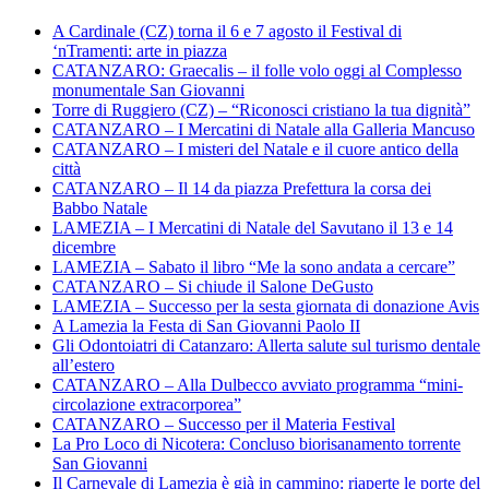
A Cardinale (CZ) torna il 6 e 7 agosto il Festival di
‘nTramenti: arte in piazza
CATANZARO: Graecalis – il folle volo oggi al Complesso
monumentale San Giovanni
Torre di Ruggiero (CZ) – “Riconosci cristiano la tua dignità”
CATANZARO – I Mercatini di Natale alla Galleria Mancuso
CATANZARO – I misteri del Natale e il cuore antico della
città
CATANZARO – Il 14 da piazza Prefettura la corsa dei
Babbo Natale
LAMEZIA – I Mercatini di Natale del Savutano il 13 e 14
dicembre
LAMEZIA – Sabato il libro “Me la sono andata a cercare”
CATANZARO – Si chiude il Salone DeGusto
LAMEZIA – Successo per la sesta giornata di donazione Avis
A Lamezia la Festa di San Giovanni Paolo II
Gli Odontoiatri di Catanzaro: Allerta salute sul turismo dentale
all’estero
CATANZARO – Alla Dulbecco avviato programma “mini-
circolazione extracorporea”
CATANZARO – Successo per il Materia Festival
La Pro Loco di Nicotera: Concluso biorisanamento torrente
San Giovanni
Il Carnevale di Lamezia è già in cammino: riaperte le porte del