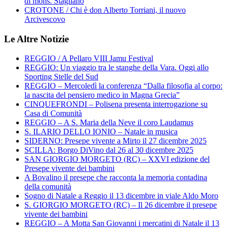
di mons. Staglianò
CROTONE / Chi è don Alberto Torriani, il nuovo
Arcivescovo
Le Altre Notizie
REGGIO / A Pellaro VIII Jamu Festival
REGGIO: Un viaggio tra le stanghe della Vara. Oggi allo
Sporting Stelle del Sud
REGGIO – Mercoledì la conferenza “Dalla filosofia al corpo:
la nascita del pensiero medico in Magna Grecia”
CINQUEFRONDI – Polisena presenta interrogazione su
Casa di Comunità
REGGIO – A S. Maria della Neve il coro Laudamus
S. ILARIO DELLO IONIO – Natale in musica
SIDERNO: Presepe vivente a Mirto il 27 dicembre 2025
SCILLA: Borgo DiVino dal 26 al 30 dicembre 2025
SAN GIORGIO MORGETO (RC) – XXVI edizione del
Presepe vivente dei bambini
A Bovalino il presepe che racconta la memoria contadina
della comunità
Sogno di Natale a Reggio il 13 dicembre in viale Aldo Moro
S. GIORGIO MORGETO (RC) – Il 26 dicembre il presepe
vivente dei bambini
REGGIO – A Motta San Giovanni i mercatini di Natale il 13