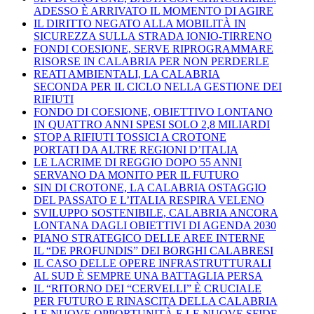
ADESSO È ARRIVATO IL MOMENTO DI AGIRE
IL DIRITTO NEGATO ALLA MOBILITÀ IN
SICUREZZA SULLA STRADA IONIO-TIRRENO
FONDI COESIONE, SERVE RIPROGRAMMARE
RISORSE IN CALABRIA PER NON PERDERLE
REATI AMBIENTALI, LA CALABRIA
SECONDA PER IL CICLO NELLA GESTIONE DEI
RIFIUTI
FONDO DI COESIONE, OBIETTIVO LONTANO
IN QUATTRO ANNI SPESI SOLO 2,8 MILIARDI
STOP A RIFIUTI TOSSICI A CROTONE
PORTATI DA ALTRE REGIONI D’ITALIA
LE LACRIME DI REGGIO DOPO 55 ANNI
SERVANO DA MONITO PER IL FUTURO
SIN DI CROTONE, LA CALABRIA OSTAGGIO
DEL PASSATO E L’ITALIA RESPIRA VELENO
SVILUPPO SOSTENIBILE, CALABRIA ANCORA
LONTANA DAGLI OBIETTIVI DI AGENDA 2030
PIANO STRATEGICO DELLE AREE INTERNE
IL “DE PROFUNDIS” DEI BORGHI CALABRESI
IL CASO DELLE OPERE INFRASTRUTTURALI
AL SUD È SEMPRE UNA BATTAGLIA PERSA
IL “RITORNO DEI “CERVELLI” È CRUCIALE
PER FUTURO E RINASCITA DELLA CALABRIA
LE NUOVE OPPORTUNITÀ E LE NUOVE SFIDE