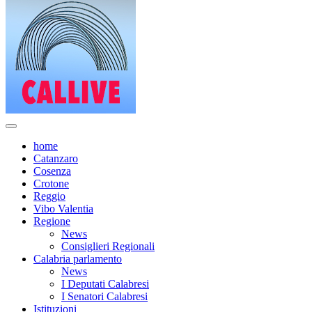
home
Catanzaro
Cosenza
Crotone
Reggio
Vibo Valentia
Regione
News
Consiglieri Regionali
Calabria parlamento
News
I Deputati Calabresi
I Senatori Calabresi
Istituzioni