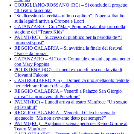
CORIGLIANO-ROSSANO (RC) – Si conclude il progetto
“Il Teatro fa scuola”
“Se dicessimo la verità – ultimo capitolo”, l’opera-dibattito
sulla legalità arriva a Crotone e Locri
CATANZARO – Con “Mary Poppins” cala il sipario della
stagione del “Teatro Kids”
PALMI (RC) – Successo di pubblico per la parodia de “I
promessi sposi”
REGGIO CALABRIA – Si avvicina la finale del festival
“Facce da bronzi”
CATANZARO – Al Teatro Comunale domani appuntamento
con Mary Poppins
POLISTENA (RC) – Lunedì e martedì in scena la vita di
Giovanni Falcone
CASTROLIBERO (CS) – Domenica uno spettacolo teatrale
per celebrare Franco Basaglia
REGGIO CALABRIA – Venerdì a Palazzo San Giorgio
arriva “La primavera di Persefone”
PALMI (RC) – Lunedì arriva al teatro Manfroce “Un sogno
ad Istanbul”
REGGIO CALABRIA – Venerdì al Cilea in scena lo
spettacolo “Ma non avevamo detto per sempre?”
PALMI (RC) – Applausi a scena aperta per Remo Girone al
Teatro Manfroce