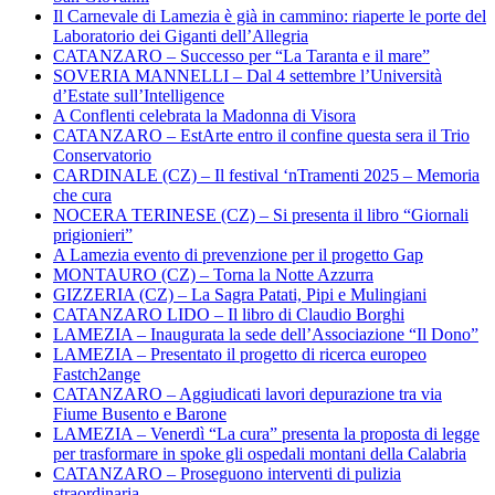
Il Carnevale di Lamezia è già in cammino: riaperte le porte del
Laboratorio dei Giganti dell’Allegria
CATANZARO – Successo per “La Taranta e il mare”
SOVERIA MANNELLI – Dal 4 settembre l’Università
d’Estate sull’Intelligence
A Conflenti celebrata la Madonna di Visora
CATANZARO – EstArte entro il confine questa sera il Trio
Conservatorio
CARDINALE (CZ) – Il festival ‘nTramenti 2025 – Memoria
che cura
NOCERA TERINESE (CZ) – Si presenta il libro “Giornali
prigionieri”
A Lamezia evento di prevenzione per il progetto Gap
MONTAURO (CZ) – Torna la Notte Azzurra
GIZZERIA (CZ) – La Sagra Patati, Pipi e Mulingiani
CATANZARO LIDO – Il libro di Claudio Borghi
LAMEZIA – Inaugurata la sede dell’Associazione “Il Dono”
LAMEZIA – Presentato il progetto di ricerca europeo
Fastch2ange
CATANZARO – Aggiudicati lavori depurazione tra via
Fiume Busento e Barone
LAMEZIA – Venerdì “La cura” presenta la proposta di legge
per trasformare in spoke gli ospedali montani della Calabria
CATANZARO – Proseguono interventi di pulizia
straordinaria