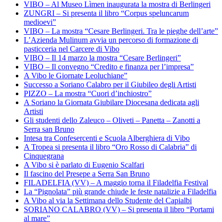
VIBO – Al Museo Lìmen inaugurata la mostra di Berlingeri
ZUNGRI – Si presenta il libro “Corpus speluncarum
medioevi”
VIBO – La mostra “Cesare Berlingeri. Tra le pieghe dell’arte”
L’Azienda Mulinum avvia un percorso di formazione di
pasticceria nel Carcere di Vibo
VIBO – Il 14 marzo la mostra “Cesare Berlingeri”
VIBO – Il convegno “Credito e finanza per l’impresa”
A Vibo le Giornate Leoluchiane”
Successo a Soriano Calabro per il Giubileo degli Artisti
PIZZO – La mostra “Cuori d’inchiostro”
A Soriano la Giornata Giubilare Diocesana dedicata agli
Artisti
Gli studenti dello Zaleuco – Oliveti – Panetta – Zanotti a
Serra san Bruno
Intesa tra Confesercenti e Scuola Alberghiera di Vibo
A Tropea si presenta il libro “Oro Rosso di Calabria” di
Cinquegrana
A Vibo si è parlato di Eugenio Scalfari
Il fascino del Presepe a Serra San Bruno
FILADELFIA (VV) – A maggio torna il Filadelfia Festival
La “Pignolata” più grande chiude le feste natalizie a Filadelfia
A Vibo al via la Settimana dello Studente del Capialbi
SORIANO CALABRO (VV) – Si presenta il libro “Portami
al mare”