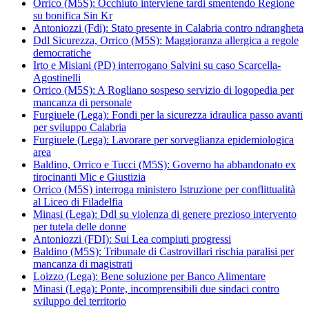
Orrico (M5S): Occhiuto interviene tardi smentendo Regione
su bonifica Sin Kr
Antoniozzi (Fdi): Stato presente in Calabria contro ndrangheta
Ddl Sicurezza, Orrico (M5S): Maggioranza allergica a regole
democratiche
Irto e Misiani (PD) interrogano Salvini su caso Scarcella-
Agostinelli
Orrico (M5S): A Rogliano sospeso servizio di logopedia per
mancanza di personale
Furgiuele (Lega): Fondi per la sicurezza idraulica passo avanti
per sviluppo Calabria
Furgiuele (Lega): Lavorare per sorveglianza epidemiologica
area
Baldino, Orrico e Tucci (M5S): Governo ha abbandonato ex
tirocinanti Mic e Giustizia
Orrico (M5S) interroga ministero Istruzione per conflittualità
al Liceo di Filadelfia
Minasi (Lega): Ddl su violenza di genere prezioso intervento
per tutela delle donne
Antoniozzi (FDI): Sui Lea compiuti progressi
Baldino (M5S): Tribunale di Castrovillari rischia paralisi per
mancanza di magistrati
Loizzo (Lega): Bene soluzione per Banco Alimentare
Minasi (Lega): Ponte, incomprensibili due sindaci contro
sviluppo del territorio