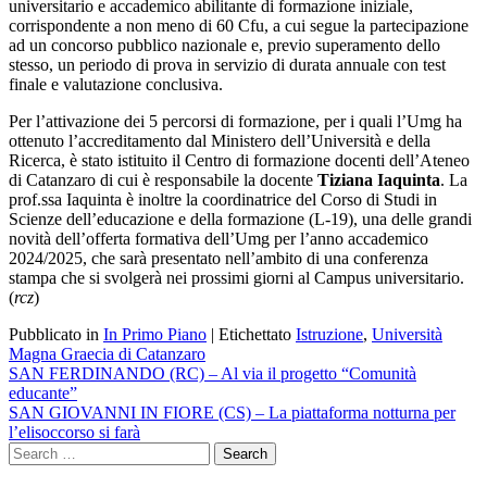
universitario e accademico abilitante di formazione iniziale,
corrispondente a non meno di 60 Cfu, a cui segue la partecipazione
ad un concorso pubblico nazionale e, previo superamento dello
stesso, un periodo di prova in servizio di durata annuale con test
finale e valutazione conclusiva.
Per l’attivazione dei 5 percorsi di formazione, per i quali l’Umg ha
ottenuto l’accreditamento dal Ministero dell’Università e della
Ricerca, è stato istituito il Centro di formazione docenti dell’Ateneo
di Catanzaro di cui è responsabile la docente
Tiziana Iaquinta
. La
prof.ssa Iaquinta è inoltre la coordinatrice del Corso di Studi in
Scienze dell’educazione e della formazione (L-19), una delle grandi
novità dell’offerta formativa dell’Umg per l’anno accademico
2024/2025, che sarà presentato nell’ambito di una conferenza
stampa che si svolgerà nei prossimi giorni al Campus universitario.
(
rcz
)
Pubblicato in
In Primo Piano
|
Etichettato
Istruzione
,
Università
Magna Graecia di Catanzaro
Navigazione
SAN FERDINANDO (RC) – Al via il progetto “Comunità
educante”
articoli
SAN GIOVANNI IN FIORE (CS) – La piattaforma notturna per
l’elisoccorso si farà