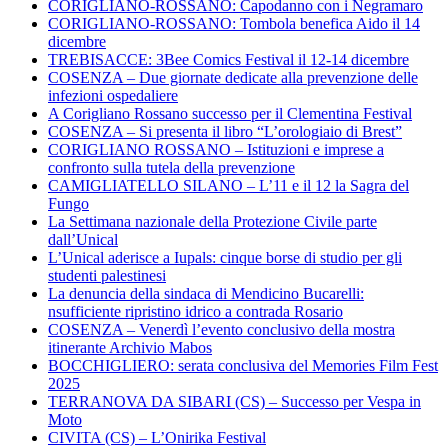
CORIGLIANO-ROSSANO: Capodanno con i Negramaro
CORIGLIANO-ROSSANO: Tombola benefica Aido il 14
dicembre
TREBISACCE: 3Bee Comics Festival il 12-14 dicembre
COSENZA – Due giornate dedicate alla prevenzione delle
infezioni ospedaliere
A Corigliano Rossano successo per il Clementina Festival
COSENZA – Si presenta il libro “L’orologiaio di Brest”
CORIGLIANO ROSSANO – Istituzioni e imprese a
confronto sulla tutela della prevenzione
CAMIGLIATELLO SILANO – L’11 e il 12 la Sagra del
Fungo
La Settimana nazionale della Protezione Civile parte
dall’Unical
L’Unical aderisce a Iupals: cinque borse di studio per gli
studenti palestinesi
La denuncia della sindaca di Mendicino Bucarelli:
nsufficiente ripristino idrico a contrada Rosario
COSENZA – Venerdì l’evento conclusivo della mostra
itinerante Archivio Mabos
BOCCHIGLIERO: serata conclusiva del Memories Film Fest
2025
TERRANOVA DA SIBARI (CS) – Successo per Vespa in
Moto
CIVITA (CS) – L’Onirika Festival