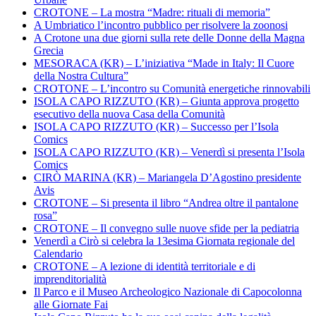
CROTONE – La mostra “Madre: rituali di memoria”
A Umbriatico l’incontro pubblico per risolvere la zoonosi
A Crotone una due giorni sulla rete delle Donne della Magna
Grecia
MESORACA (KR) – L’iniziativa “Made in Italy: Il Cuore
della Nostra Cultura”
CROTONE – L’incontro su Comunità energetiche rinnovabili
ISOLA CAPO RIZZUTO (KR) – Giunta approva progetto
esecutivo della nuova Casa della Comunità
ISOLA CAPO RIZZUTO (KR) – Successo per l’Isola
Comics
ISOLA CAPO RIZZUTO (KR) – Venerdì si presenta l’Isola
Comics
CIRÒ MARINA (KR) – Mariangela D’Agostino presidente
Avis
CROTONE – Si presenta il libro “Andrea oltre il pantalone
rosa”
CROTONE – Il convegno sulle nuove sfide per la pediatria
Venerdì a Cirò si celebra la 13esima Giornata regionale del
Calendario
CROTONE – A lezione di identità territoriale e di
imprenditorialità
Il Parco e il Museo Archeologico Nazionale di Capocolonna
alle Giornate Fai