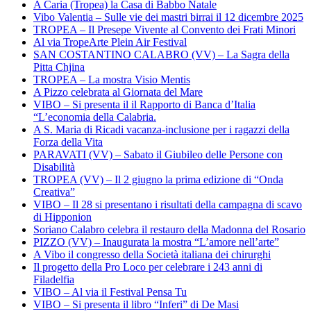
A Caria (Tropea) la Casa di Babbo Natale
Vibo Valentia – Sulle vie dei mastri birrai il 12 dicembre 2025
TROPEA – Il Presepe Vivente al Convento dei Frati Minori
Al via TropeArte Plein Air Festival
SAN COSTANTINO CALABRO (VV) – La Sagra della
Pitta Chjina
TROPEA – La mostra Visio Mentis
A Pizzo celebrata al Giornata del Mare
VIBO – Si presenta il il Rapporto di Banca d’Italia
“L’economia della Calabria.
A S. Maria di Ricadi vacanza-inclusione per i ragazzi della
Forza della Vita
PARAVATI (VV) – Sabato il Giubileo delle Persone con
Disabilità
TROPEA (VV) – Il 2 giugno la prima edizione di “Onda
Creativa”
VIBO – Il 28 si presentano i risultati della campagna di scavo
di Hipponion
Soriano Calabro celebra il restauro della Madonna del Rosario
PIZZO (VV) – Inaugurata la mostra “L’amore nell’arte”
A Vibo il congresso della Società italiana dei chirurghi
Il progetto della Pro Loco per celebrare i 243 anni di
Filadelfia
VIBO – Al via il Festival Pensa Tu
VIBO – Si presenta il libro “Inferi” di De Masi