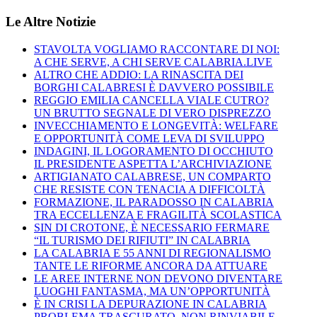
Le Altre Notizie
STAVOLTA VOGLIAMO RACCONTARE DI NOI:
A CHE SERVE, A CHI SERVE CALABRIA.LIVE
ALTRO CHE ADDIO: LA RINASCITA DEI
BORGHI CALABRESI È DAVVERO POSSIBILE
REGGIO EMILIA CANCELLA VIALE CUTRO?
UN BRUTTO SEGNALE DI VERO DISPREZZO
INVECCHIAMENTO E LONGEVITÀ: WELFARE
E OPPORTUNITÀ COME LEVA DI SVILUPPO
INDAGINI, IL LOGORAMENTO DI OCCHIUTO
IL PRESIDENTE ASPETTA L’ARCHIVIAZIONE
ARTIGIANATO CALABRESE, UN COMPARTO
CHE RESISTE CON TENACIA A DIFFICOLTÀ
FORMAZIONE, IL PARADOSSO IN CALABRIA
TRA ECCELLENZA E FRAGILITÀ SCOLASTICA
SIN DI CROTONE, È NECESSARIO FERMARE
“IL TURISMO DEI RIFIUTI” IN CALABRIA
LA CALABRIA E 55 ANNI DI REGIONALISMO
TANTE LE RIFORME ANCORA DA ATTUARE
LE AREE INTERNE NON DEVONO DIVENTARE
LUOGHI FANTASMA, MA UN’OPPORTUNITÀ
È IN CRISI LA DEPURAZIONE IN CALABRIA
PROBLEMA TRASCURATO, NON RINVIABILE