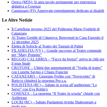
Orrico (M5S): Si apra tavolo permanente per emergenza
abitativa a Cosenza
Cannizzaro (FI): Approvato emendamento dedicato ai disabili
Le Altre Notizie
Il Cartellone inverno 2025 del Politeama Mario Foglietti di
Catanzaro
Al Teatro Gentile di Cittanova: Benvenuti in Casa Esposito il
12 dicembre 2025
Elettra di Sofocle al Teatro dei Taurani di Palmi
FILADELFIA (VV) – Grande successo al Teatro comunale
per “Mary Poppins”
REGGIO CALABRIA – “Facce da bronzi” arriva in città per
il gran finale
CROTONE – Ultimi due appuntamenti di “Voglia di teatro”
con Lunetta Savino e Chiara Francini
CATANZARO – Giuseppe Ferlito con “Novecento” di
Baricco chiuderà la rassegna Pro.s.a.
POLISTENA (RC) – Sabato in scena all’auditorium “Le
Serve” con Eva Robin’s
COSENZA – La rassegna “Il Teatro fa scuola” chiude con
Anfitrione
LOCRI (RC) – Sabato Paolantoni rivisita Shakespeare a
modo suo