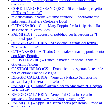
Campus
CORIGLIANO-ROSSANO (RC) – Si conclude il progetto
“Il Teatro fa scuola”
“Se dicessimo la verità – ultimo capitolo”, l’opera-dibattito
sulla legalità arriva a Crotone e Locri
CATANZARO – Con “Mary Poppins” cala il sipario della
stagione del “Teatro Kids”
PALMI (RC) – Successo di pubblico per la parodia de “I
promessi sposi”
REGGIO CALABRIA – Si avvicina la finale del festival
“Facce da bronzi”
CATANZARO – Al Teatro Comunale domani appuntamento
con Mary Poppins
POLISTENA (RC) – Lunedì e martedì in scena la vita di
Giovanni Falcone
CASTROLIBERO (CS) – Domenica uno spettacolo teatrale
per celebrare Franco Basaglia
REGGIO CALABRIA – Venerdì a Palazzo San Giorgio
arriva “La primavera di Persefone”
PALMI (RC) – Lunedì arriva al teatro Manfroce “Un sogno
ad Istanbul”
REGGIO CALABRIA – Venerdì al Cilea in scena lo
spettacolo “Ma non avevamo detto per sempre?”
PALMI (RC) – Applausi a scena aperta per Remo Girone al