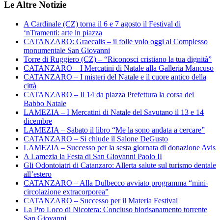
Le Altre Notizie
A Cardinale (CZ) torna il 6 e 7 agosto il Festival di
‘nTramenti: arte in piazza
CATANZARO: Graecalis – il folle volo oggi al Complesso
monumentale San Giovanni
Torre di Ruggiero (CZ) – “Riconosci cristiano la tua dignità”
CATANZARO – I Mercatini di Natale alla Galleria Mancuso
CATANZARO – I misteri del Natale e il cuore antico della
città
CATANZARO – Il 14 da piazza Prefettura la corsa dei
Babbo Natale
LAMEZIA – I Mercatini di Natale del Savutano il 13 e 14
dicembre
LAMEZIA – Sabato il libro “Me la sono andata a cercare”
CATANZARO – Si chiude il Salone DeGusto
LAMEZIA – Successo per la sesta giornata di donazione Avis
A Lamezia la Festa di San Giovanni Paolo II
Gli Odontoiatri di Catanzaro: Allerta salute sul turismo dentale
all’estero
CATANZARO – Alla Dulbecco avviato programma “mini-
circolazione extracorporea”
CATANZARO – Successo per il Materia Festival
La Pro Loco di Nicotera: Concluso biorisanamento torrente
San Giovanni