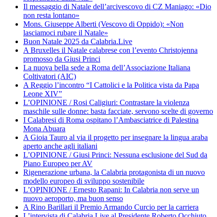
Il messaggio di Natale dell’arcivescovo di CZ Maniago: «Dio
non resta lontano»
Mons. Giuseppe Alberti (Vescovo di Oppido): «Non
lasciamoci rubare il Natale»
Buon Natale 2025 da Calabria.Live
A Bruxelles il Natale calabrese con l’evento Christojenna
promosso da Giusi Princi
La nuova bella sede a Roma dell’Associazione Italiana
Coltivatori (AIC)
A Reggio l’incontro “I Cattolici e la Politica vista da Papa
Leone XIV”
L’OPINIONE / Rosi Caligiuri: Contrastare la violenza
maschile sulle donne: basta facciate, servono scelte di governo
I Calabresi di Roma ospitano l’Ambasciatrice di Palestina
Mona Abuara
A Gioia Tauro al via il progetto per insegnare la lingua araba
aperto anche agli italiani
L’OPINIONE / Giusi Princi: Nessuna esclusione del Sud da
Piano Europeo per AV
Rigenerazione urbana, la Calabria protagonista di un nuovo
modello europeo di sviluppo sostenibile
L’OPINIONE / Ernesto Rapani: In Calabria non serve un
nuovo aeroporto, ma buon senso
A Rino Barillari il Premio Armando Curcio per la carriera
L’intervista di Calabria.Live al Presidente Roberto Occhiuto