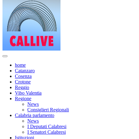
home
Catanzaro
Cosenza
Crotone
Reggio
Vibo Valentia
Regione
News
Consiglieri Regionali
Calabria parlamento
News
I Deputati Calabresi
I Senatori Calabresi
Istituzioni