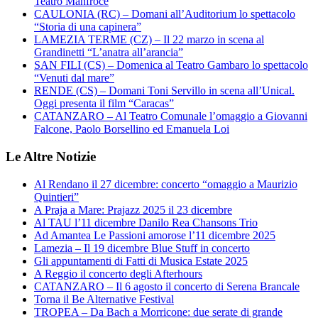
Teatro Manfroce
CAULONIA (RC) – Domani all’Auditorium lo spettacolo
“Storia di una capinera”
LAMEZIA TERME (CZ) – Il 22 marzo in scena al
Grandinetti “L’anatra all’arancia”
SAN FILI (CS) – Domenica al Teatro Gambaro lo spettacolo
“Venuti dal mare”
RENDE (CS) – Domani Toni Servillo in scena all’Unical.
Oggi presenta il film “Caracas”
CATANZARO – Al Teatro Comunale l’omaggio a Giovanni
Falcone, Paolo Borsellino ed Emanuela Loi
Le Altre Notizie
Al Rendano il 27 dicembre: concerto “omaggio a Maurizio
Quintieri”
A Praja a Mare: Prajazz 2025 il 23 dicembre
Al TAU l’11 dicembre Danilo Rea Chansons Trio
Ad Amantea Le Passioni amorose l’11 dicembre 2025
Lamezia – Il 19 dicembre Blue Stuff in concerto
Gli appuntamenti di Fatti di Musica Estate 2025
A Reggio il concerto degli Afterhours
CATANZARO – Il 6 agosto il concerto di Serena Brancale
Torna il Be Alternative Festival
TROPEA – Da Bach a Morricone: due serate di grande