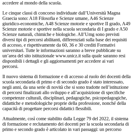
accedere al mondo della scuola.
Le cinque classi di concorso individuate dall’Università Magna
Graecia sono: A18 Filosofia e Scienze umane, A46 Scienze
giuridico-economiche, A48 Scienze motorie e sportive II grado, A49
Scienze motorie e sportive nella scuola secondaria di I grado e A50
Scienze naturali, chimiche e biologiche. All’Umg sono previsti
diversi tipi di percorsi abilitanti, differenziati sulla base dei requisiti
di accesso, e rispettivamente da 60, 36 e 30 crediti Formativi
universitari. Tutte le informazioni saranno a breve pubblicate su
un’area del sito istituzionale www.unicz.it sulla quale saranno resi
disponibili i dettagli e gli aggiornamenti per accedere ai vari
percorsi.
Il nuovo sistema di formazione e di accesso al ruolo dei docenti della
scuola secondaria di primo e di secondo grado è stato interessato,
negli anni, da una serie di novità che si sono tradotte nell’istituzione
di percorsi finalizzati allo sviluppo e all’acquisizione di specifiche
competenze culturali, disciplinari, pedagogiche, psicopedagogiche,
didattiche e metodologiche proprie della professione, nonché della
capacità di progettare percorsi didattici flessibili.
Attualmente, così come stabilito dalla Legge 79 del 2022, il sistema
di formazione e reclutamento dei docenti per la scuola secondaria di
primo e secondo grado è articolato in vari passaggi: un percorso