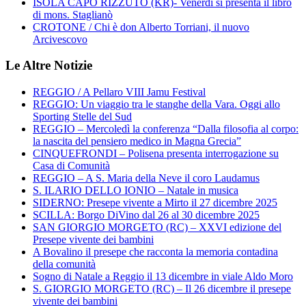
ISOLA CAPO RIZZUTO (KR)- Venerdì si presenta il libro
di mons. Staglianò
CROTONE / Chi è don Alberto Torriani, il nuovo
Arcivescovo
Le Altre Notizie
REGGIO / A Pellaro VIII Jamu Festival
REGGIO: Un viaggio tra le stanghe della Vara. Oggi allo
Sporting Stelle del Sud
REGGIO – Mercoledì la conferenza “Dalla filosofia al corpo:
la nascita del pensiero medico in Magna Grecia”
CINQUEFRONDI – Polisena presenta interrogazione su
Casa di Comunità
REGGIO – A S. Maria della Neve il coro Laudamus
S. ILARIO DELLO IONIO – Natale in musica
SIDERNO: Presepe vivente a Mirto il 27 dicembre 2025
SCILLA: Borgo DiVino dal 26 al 30 dicembre 2025
SAN GIORGIO MORGETO (RC) – XXVI edizione del
Presepe vivente dei bambini
A Bovalino il presepe che racconta la memoria contadina
della comunità
Sogno di Natale a Reggio il 13 dicembre in viale Aldo Moro
S. GIORGIO MORGETO (RC) – Il 26 dicembre il presepe
vivente dei bambini