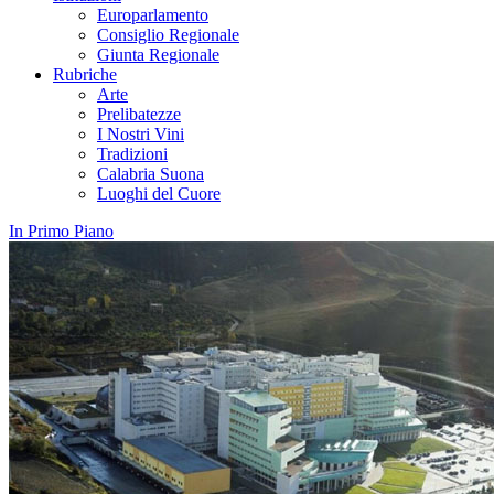
Europarlamento
Consiglio Regionale
Giunta Regionale
Rubriche
Arte
Prelibatezze
I Nostri Vini
Tradizioni
Calabria Suona
Luoghi del Cuore
In Primo Piano