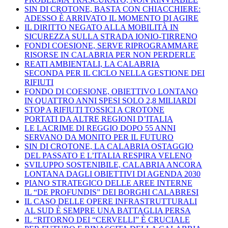
SIN DI CROTONE, BASTA CON CHIACCHIERE:
ADESSO È ARRIVATO IL MOMENTO DI AGIRE
IL DIRITTO NEGATO ALLA MOBILITÀ IN
SICUREZZA SULLA STRADA IONIO-TIRRENO
FONDI COESIONE, SERVE RIPROGRAMMARE
RISORSE IN CALABRIA PER NON PERDERLE
REATI AMBIENTALI, LA CALABRIA
SECONDA PER IL CICLO NELLA GESTIONE DEI
RIFIUTI
FONDO DI COESIONE, OBIETTIVO LONTANO
IN QUATTRO ANNI SPESI SOLO 2,8 MILIARDI
STOP A RIFIUTI TOSSICI A CROTONE
PORTATI DA ALTRE REGIONI D’ITALIA
LE LACRIME DI REGGIO DOPO 55 ANNI
SERVANO DA MONITO PER IL FUTURO
SIN DI CROTONE, LA CALABRIA OSTAGGIO
DEL PASSATO E L’ITALIA RESPIRA VELENO
SVILUPPO SOSTENIBILE, CALABRIA ANCORA
LONTANA DAGLI OBIETTIVI DI AGENDA 2030
PIANO STRATEGICO DELLE AREE INTERNE
IL “DE PROFUNDIS” DEI BORGHI CALABRESI
IL CASO DELLE OPERE INFRASTRUTTURALI
AL SUD È SEMPRE UNA BATTAGLIA PERSA
IL “RITORNO DEI “CERVELLI” È CRUCIALE