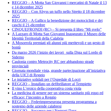
REGGIO – A Motta San Giovanni i mercatini di Natale il 13
e 14 dicembre 2025
REGGIO – Con Abyss un tuffo nello Stretto il 18 dicembre
2025
REGGIO – A Gallico la benedizione dei motociclisti e dei
caschi il 21-dicembre
CINQUEFRONDI (RC) – Si presenta il libro “Mi svelo”
A Lazzaro di Motta San Giovanni Inaugurato il Museo delle
Identità Territoriali della Calabria
A Mosorrofa premiati gli alunni più meritevoli e un gesto di
bontà
Da marzo 2026 l’inizio dei lavori sulla Diga sul Lordo di
Siderno
Caulonia contro Metrocity RC per abbandono strade
provinciali
Giornata mondiale vista, grande partecipazione all’iniziativa
della UICI di Reggio
Le iniziative solidali per l’Ospedale di Locri
REGGIO – Installato un defibrillatore al Tempietto
Il vino L’eroico della cooperativa costa viola
La medicina di genere per un sistema sanitario più equo ed
efficace: l’incontro a Reggio
REGGIO – Federimpreseuropa presenta programma a
sostegno delle aziende calabresi
REGGIO – Successo per i Negroni Days