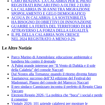
CARO BENZINA, LA CALABRIA PER IL PIENO
REGISTRATI RINCARI FINO A OLTRE 2 EURO
LA CALABRIA IN 30 ANNI TRA MIGRAZIONE
SPOPOLAMENTO E GELO DEMOGRAFICO
ACQUA IN CALABRIA: LA SOSTENIBILITÀ
HA BISOGNO DI OBIETTIVI DI INNOVAZIONE
GUARIRE LA FERITA DEL TERRITORIO DI KR
ATTRAVERSO LA FORZA DELLA LEGALITÀ
IL PIL DELLA CALABRIA NON CRESCE
NEL 2024 REGISTRATO A MENO 0,2%
Le Altre Notizie
Parco Marino di Amendolara: educazione ambientale e
bandiera blu contro il degrado
A Palmi grande interesse per “Il Vento di Dahkla e il sole
della Calabria” del console Naccari
Dal Nostos alla Tornanza: quando il ritorno diventa futuro
Taurianova: successo dell’XI edizione del Festival dei
Madonnari. Plauso del console del Marocco Naccari
Il neo sindaco Cannizzaro incontra il prefetto di Reggio Clara
Vaccaro
Elezioni Reggio 2026 / La politica che “buca” i social e perde
il consenso
Vinitaly 2026: 101 aziende calabresi per mostrare le