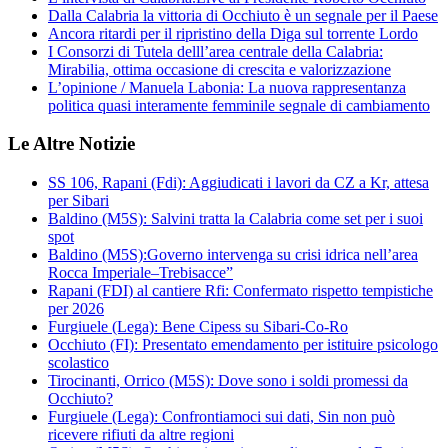
Dalla Calabria la vittoria di Occhiuto è un segnale per il Paese
Ancora ritardi per il ripristino della Diga sul torrente Lordo
I Consorzi di Tutela delll’area centrale della Calabria:
Mirabilia, ottima occasione di crescita e valorizzazione
L’opinione / Manuela Labonia: La nuova rappresentanza
politica quasi interamente femminile segnale di cambiamento
Le Altre Notizie
SS 106, Rapani (Fdi): Aggiudicati i lavori da CZ a Kr, attesa
per Sibari
Baldino (M5S): Salvini tratta la Calabria come set per i suoi
spot
Baldino (M5S):Governo intervenga su crisi idrica nell’area
Rocca Imperiale–Trebisacce”
Rapani (FDI) al cantiere Rfi: Confermato rispetto tempistiche
per 2026
Furgiuele (Lega): Bene Cipess su Sibari-Co-Ro
Occhiuto (FI): Presentato emendamento per istituire psicologo
scolastico
Tirocinanti, Orrico (M5S): Dove sono i soldi promessi da
Occhiuto?
Furgiuele (Lega): Confrontiamoci sui dati, Sin non può
ricevere rifiuti da altre regioni