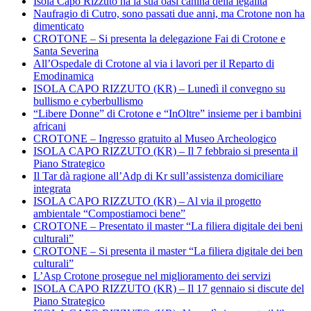
Isola Capo Rizzuto ha la sua oasi canina della legalità
Naufragio di Cutro, sono passati due anni, ma Crotone non ha
dimenticato
CROTONE – Si presenta la delegazione Fai di Crotone e
Santa Severina
All’Ospedale di Crotone al via i lavori per il Reparto di
Emodinamica
ISOLA CAPO RIZZUTO (KR) – Lunedì il convegno su
bullismo e cyberbullismo
“Libere Donne” di Crotone e “InOltre” insieme per i bambini
africani
CROTONE – Ingresso gratuito al Museo Archeologico
ISOLA CAPO RIZZUTO (KR) – Il 7 febbraio si presenta il
Piano Strategico
Il Tar dà ragione all’Adp di Kr sull’assistenza domiciliare
integrata
ISOLA CAPO RIZZUTO (KR) – Al via il progetto
ambientale “Compostiamoci bene”
CROTONE – Presentato il master “La filiera digitale dei beni
culturali”
CROTONE – Si presenta il master “La filiera digitale dei ben
culturali”
L’Asp Crotone prosegue nel miglioramento dei servizi
ISOLA CAPO RIZZUTO (KR) – Il 17 gennaio si discute del
Piano Strategico