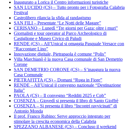
Inaugurato a Lorica il Centro informazioni turistiche
SAN LUCIDO (CS) – Tutto pronto per i Fotografia Calabria
Festival
Castrolibero rilancia la sfida al randagismo
SAN FILI – Presentate “Le Notti delle Magare”
CERISANO – Lunedì “Tre giorni per Gaza: oltre i muri”
Giornalisti e tour operator al Parco Archeologico di
Castiglione e Museo Civico di Paludi
RENDE (CS) – All’Unical si omaggia Pasquale Versace con
“Raccontare Lino”
Innovazione digitale, Pietrapaola è comune “Polis”
Villa Marchianò è la nuova Casa comunale di San Demetrio
Corone
SAN DEMETRIO CORONE (CS) – S’inaugura la nuova
Casa Comunale
PIETRAFITTA (CS) – Domani “Ruga in Fiore”
RENDE – All’Unical il convegno nazionale “Destinazione
Italia”
PAOLA (CS) – Il convegno “Redditi 2025 e Cpb”
COSENZA – Giovedì si presenta il libro di Santo Gioffrè
COSENZA – Si presenta il libro “Incontri ravvicinati” di
Antonio Monda
Il prof. Franco Rubino: Serve approccio integrato per
stimolare la crescita economica della Calabria
SPEZZANO ALBANESE (CS) – Concluso il weekend