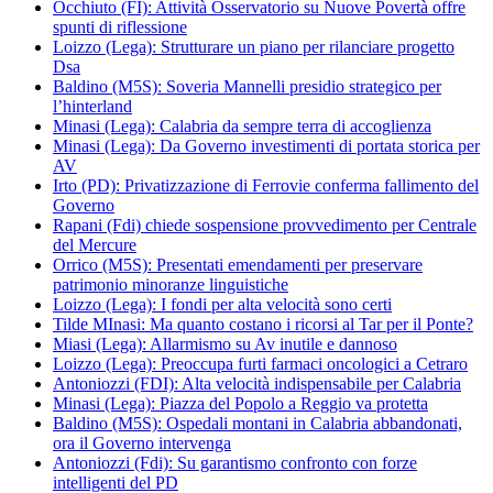
Occhiuto (FI): Attività Osservatorio su Nuove Povertà offre
spunti di riflessione
Loizzo (Lega): Strutturare un piano per rilanciare progetto
Dsa
Baldino (M5S): Soveria Mannelli presidio strategico per
l’hinterland
Minasi (Lega): Calabria da sempre terra di accoglienza
Minasi (Lega): Da Governo investimenti di portata storica per
AV
Irto (PD): Privatizzazione di Ferrovie conferma fallimento del
Governo
Rapani (Fdi) chiede sospensione provvedimento per Centrale
del Mercure
Orrico (M5S): Presentati emendamenti per preservare
patrimonio minoranze linguistiche
Loizzo (Lega): I fondi per alta velocità sono certi
Tilde MInasi: Ma quanto costano i ricorsi al Tar per il Ponte?
Miasi (Lega): Allarmismo su Av inutile e dannoso
Loizzo (Lega): Preoccupa furti farmaci oncologici a Cetraro
Antoniozzi (FDI): Alta velocità indispensabile per Calabria
Minasi (Lega): Piazza del Popolo a Reggio va protetta
Baldino (M5S): Ospedali montani in Calabria abbandonati,
ora il Governo intervenga
Antoniozzi (Fdi): Su garantismo confronto con forze
intelligenti del PD