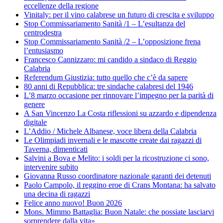
eccellenze della regione
Vinitaly: per il vino calabrese un futuro di crescita e sviluppo
Stop Commissariamento Sanità /1 – L’esultanza del
centrodestra
Stop Commissariamento Sanità /2 – L’opposizione frena
l’entusiasmo
Francesco Cannizzaro: mi candido a sindaco di Reggio
Calabria
Referendum Giustizia: tutto quello che c’è da sapere
80 anni di Repubblica: tre sindache calabresi del 1946
L’8 marzo occasione per rinnovare l’impegno per la parità di
genere
A San Vincenzo La Costa riflessioni su azzardo e dipendenza
digitale
L’Addio / Michele Albanese, voce libera della Calabria
Le Olimpiadi invernali e le mascotte create dai ragazzi di
Taverna, dimenticati
Salvini a Bova e Melito: i soldi per la ricostruzione ci sono,
intervenire subito
Giovanna Russo coordinatore nazionale garanti dei detenuti
Paolo Campolo, il reggino eroe di Crans Montana: ha salvato
una decina di ragazzi
Felice anno nuovo! Buon 2026
Mons. Mimmo Battaglia: Buon Natale: che possiate lasciarvi
sorprendere dalla vita»