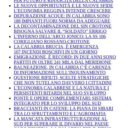
PER FUTURO E RINASCITA DELLA CALABRIA
LE NUOVE OPPORTUNITÀ E LE NUOVE SFIDE
L’ECONOMIA REGGINA INTENDE CRESCERE
DEPURAZIONE ACQUE: IN CALABRIA SONO
188 IMPIANTI FUORI NORMA DA ADEGUARE
LA DECONTAMINAZIONE DEL SIN CROTONE
BISOGNA SALVARE IL “SOLDATO” ERRIGO
L’INFERNO DELL’ARCO JONICO: LA SS 106
CORIGLIANO ROSSANO-CROTONE
LA CALABRIA BRUCIA, È EMERGENZA
107 INCENDI BOSCHIVI IN UN GIORNO
EMIGRAZIONE, È RECORD: IN DUE ANNI SONO
PARTITI IN OLTRE 241 MILA DAL MERIDIONE
BALNEAZIONE, IN CALABRIA C’È CARENZA
DI INFORMAZIONE SULL’INQUINAMENTO
QUESTIONE RIFIUTI, SCELTE STRATEGICHE
CHE NON TUTELANO DAVVERO I CITTADINI
L’ECONOMIA CALABRESE E LA NATURA E I
PERSISTENTI RITARDI NEL SUO SVILUPPO
PONTE E OPERE COMPLEMENTARI: SISTEMA
INTEGRATO PER LO SVILUPPO DEL SUD
BRACCIANTI IN CATENE: LA PIANA DI SIBARI
TRA LO SFRUTTAMENTO E L’AGROMAFIA
LA MANCATA INFRASTRUTTURAZIONE AL
SUD PER SUPERARE IL DIVARIO NEL PAESE