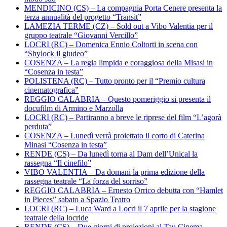
MENDICINO (CS) – La compagnia Porta Cenere presenta la
terza annualità del progetto “Transit”
LAMEZIA TERME (CZ) – Sold out a Vibo Valentia per il
gruppo teatrale “Giovanni Vercillo”
LOCRI (RC) – Domenica Ennio Coltorti in scena con
“Shylock il giudeo”
COSENZA – La regia limpida e coraggiosa della Misasi in
“Cosenza in testa”
POLISTENA (RC) – Tutto pronto per il “Premio cultura
cinematografica”
REGGIO CALABRIA – Questo pomeriggio si presenta il
docufilm di Armino e Marzolla
LOCRI (RC) – Partiranno a breve le riprese del film “L’agorà
perduta”
COSENZA – Lunedì verrà proiettato il corto di Caterina
Minasi “Cosenza in testa”
RENDE (CS) – Da lunedì torna al Dam dell’Unical la
rassegna “Il cinefilo”
VIBO VALENTIA – Da domani la prima edizione della
rassegna teatrale “La forza del sorriso”
REGGIO CALABRIA – Ernesto Orrico debutta con “Hamlet
in Pieces” sabato a Spazio Teatro
LOCRI (RC) – Luca Ward a Locri il 7 aprile per la stagione
teatrale della locride
RENDE (CS) – Due giorni di proiezioni al Tau Cinema