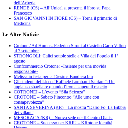
dell’Arberia
RENDE (CS) – All’Unical si presenta il libro su Papa
Francesco
SAN GIOVANNI IN FIORE (CS) – Torna il primario di
Medicina
Le Altre Notizie
Crotone / Ad Humus- Federico Sironi al Castello Carlo V fino
al 7 settembre
STRONGOLI: Calici sottole stelle a Villa del Popolo il 1°
agosto
Confcommercio Crotone: «Insieme per una movida
responsabile»
Melissa in festa per la 15esima Bandiera blu
Gli studenti del Liceo “Raffaele Lombardi Satriani”: Un
applauso sbagliato: quando l’ironia supera il rispetto
COTRONEI – L’evento “Sila Scienza”
CROTONE – Sabato l’incontro “Alle urne con
consapevolezza”
SANTA SEVERINA (KR) – La mostra “Dario Fo. La Bibbia
dei villani”
MESORACA (KR) – Nuova sede per il Centro Dialisi
CROTONE – Successo per KRIU – KRotone Identità
Urbane