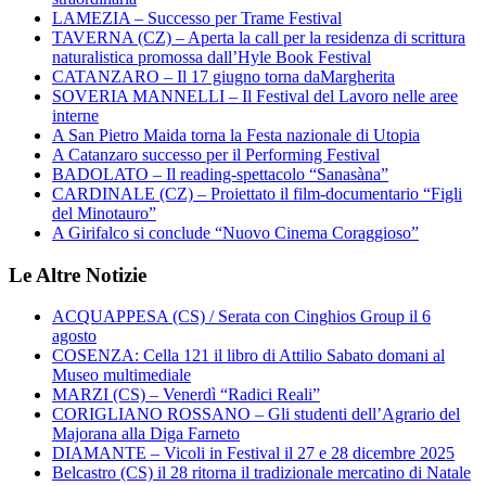
LAMEZIA – Successo per Trame Festival
TAVERNA (CZ) – Aperta la call per la residenza di scrittura
naturalistica promossa dall’Hyle Book Festival
CATANZARO – Il 17 giugno torna daMargherita
SOVERIA MANNELLI – Il Festival del Lavoro nelle aree
interne
A San Pietro Maida torna la Festa nazionale di Utopia
A Catanzaro successo per il Performing Festival
BADOLATO – Il reading-spettacolo “Sanasàna”
CARDINALE (CZ) – Proiettato il film-documentario “Figli
del Minotauro”
A Girifalco si conclude “Nuovo Cinema Coraggioso”
Le Altre Notizie
ACQUAPPESA (CS) / Serata con Cinghios Group il 6
agosto
COSENZA: Cella 121 il libro di Attilio Sabato domani al
Museo multimediale
MARZI (CS) – Venerdì “Radici Reali”
CORIGLIANO ROSSANO – Gli studenti dell’Agrario del
Majorana alla Diga Farneto
DIAMANTE – Vicoli in Festival il 27 e 28 dicembre 2025
Belcastro (CS) il 28 ritorna il tradizionale mercatino di Natale