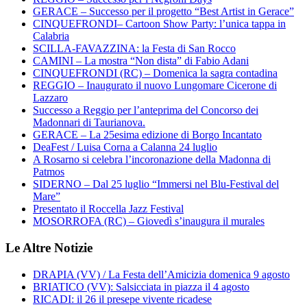
GERACE – Successo per il progetto “Best Artist in Gerace”
CINQUEFRONDI– Cartoon Show Party: l’unica tappa in
Calabria
SCILLA-FAVAZZINA: la Festa di San Rocco
CAMINI – La mostra “Non dista” di Fabio Adani
CINQUEFRONDI (RC) – Domenica la sagra contadina
REGGIO – Inaugurato il nuovo Lungomare Cicerone di
Lazzaro
Successo a Reggio per l’anteprima del Concorso dei
Madonnari di Taurianova.
GERACE – La 25esima edizione di Borgo Incantato
DeaFest / Luisa Corna a Calanna 24 luglio
A Rosarno si celebra l’incoronazione della Madonna di
Patmos
SIDERNO – Dal 25 luglio “Immersi nel Blu-Festival del
Mare”
Presentato il Roccella Jazz Festival
MOSORROFA (RC) – Giovedì s’inaugura il murales
Le Altre Notizie
DRAPIA (VV) / La Festa dell’Amicizia domenica 9 agosto
BRIATICO (VV): Salsicciata in piazza il 4 agosto
RICADI: il 26 il presepe vivente ricadese