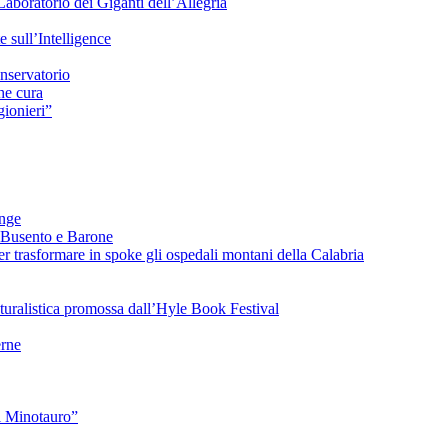
Laboratorio dei Giganti dell’Allegria
sull’Intelligence
nservatorio
he cura
ionieri”
ange
 Busento e Barone
 trasformare in spoke gli ospedali montani della Calabria
turalistica promossa dall’Hyle Book Festival
rne
l Minotauro”