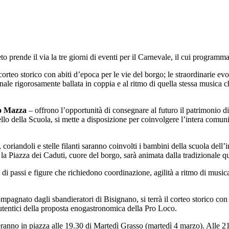
eto prende il via la tre giorni di eventi per il Carnevale, il cui program
il corteo storico con abiti d’epoca per le vie del borgo; le straordinarie 
nale rigorosamente ballata in coppia e al ritmo di quella stessa musica c
o Mazza
– offrono l’opportunità di consegnare al futuro il patrimonio d
lo della Scuola, si mette a disposizione per coinvolgere l’intera comuni
 coriandoli e stelle filanti saranno coinvolti i bambini della scuola dell
la Piazza dei Caduti, cuore del borgo, sarà animata dalla tradizionale qu
 di passi e figure che richiedono coordinazione, agilità a ritmo di musica 
mpagnato dagli sbandieratori di Bisignano, si terrà il corteo storico con
utentici della proposta enogastronomica della Pro Loco.
neranno in piazza alle 19.30 di Martedì Grasso (martedì 4 marzo). Alle 21