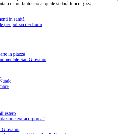
ntato da un fantoccio al quale si darà fuoco.
(rcs)
nti in sanità
 per pulizia dei fiumi
arte in piazza
onumentale San Giovanni
à
Natale
embre
ll’estero
azione extracorporea”
n Giovanni