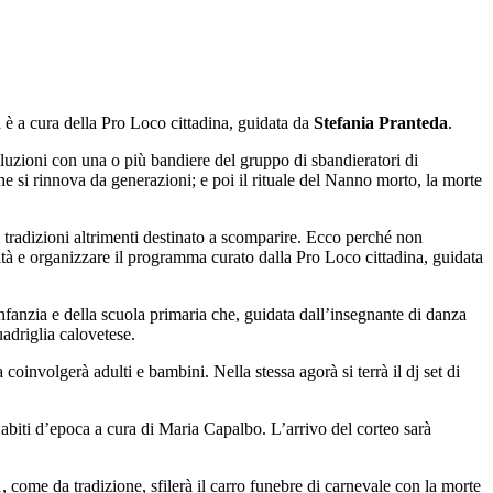
ma è a cura della Pro Loco cittadina, guidata da
Stefania Pranteda
.
evoluzioni con una o più bandiere del gruppo di sbandieratori di
he si rinnova da generazioni; e poi il rituale del Nanno morto, la morte
i tradizioni altrimenti destinato a scomparire. Ecco perché non
tà e organizzare il programma curato dalla Pro Loco cittadina, guidata
’infanzia e della scuola primaria che, guidata dall’insegnante di danza
adriglia calovetese.
coinvolgerà adulti e bambini. Nella stessa agorà si terrà il dj set di
 abiti d’epoca a cura di Maria Capalbo. L’arrivo del corteo sarà
, come da tradizione, sfilerà il carro funebre di carnevale con la morte