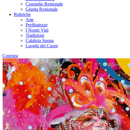
Consiglio Regionale
Giunta Regionale
Rubriche
Arte
Prelibatezze
I Nostri Vini
Tradizioni
Calabria Suona
Luoghi del Cuore
Cosenza