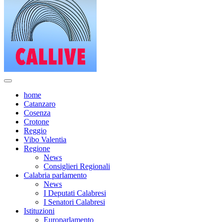
home
Catanzaro
Cosenza
Crotone
Reggio
Vibo Valentia
Regione
News
Consiglieri Regionali
Calabria parlamento
News
I Deputati Calabresi
I Senatori Calabresi
Istituzioni
Europarlamento