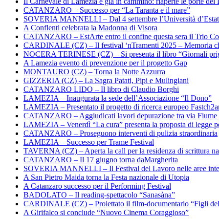
Il Carnevale di Lamezia è già in cammino: riaperte le porte del 
CATANZARO – Successo per “La Taranta e il mare”
SOVERIA MANNELLI – Dal 4 settembre l’Università d’Estate 
A Conflenti celebrata la Madonna di Visora
CATANZARO – EstArte entro il confine questa sera il Trio Co
CARDINALE (CZ) – Il festival ‘nTramenti 2025 – Memoria c
NOCERA TERINESE (CZ) – Si presenta il libro “Giornali prig
A Lamezia evento di prevenzione per il progetto Gap
MONTAURO (CZ) – Torna la Notte Azzurra
GIZZERIA (CZ) – La Sagra Patati, Pipi e Mulingiani
CATANZARO LIDO – Il libro di Claudio Borghi
LAMEZIA – Inaugurata la sede dell’Associazione “Il Dono”
LAMEZIA – Presentato il progetto di ricerca europeo Fastch2
CATANZARO – Aggiudicati lavori depurazione tra via Fiume
LAMEZIA – Venerdì “La cura” presenta la proposta di legge per
CATANZARO – Proseguono interventi di pulizia straordinaria
LAMEZIA – Successo per Trame Festival
TAVERNA (CZ) – Aperta la call per la residenza di scrittura na
CATANZARO – Il 17 giugno torna daMargherita
SOVERIA MANNELLI – Il Festival del Lavoro nelle aree inte
A San Pietro Maida torna la Festa nazionale di Utopia
A Catanzaro successo per il Performing Festival
BADOLATO – Il reading-spettacolo “Sanasàna”
CARDINALE (CZ) – Proiettato il film-documentario “Figli de
A Girifalco si conclude “Nuovo Cinema Coraggioso”