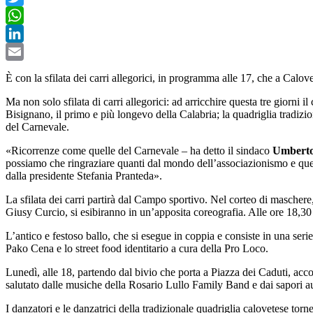
Twitter
WhatsApp
LinkedIn
Email
È con la sfilata dei carri allegorici, in programma alle 17, che a Calov
Ma non solo sfilata di carri allegorici: ad arricchire questa tre giorni 
Bisignano, il primo e più longevo della Calabria; la quadriglia tradizio
del Carnevale.
«Ricorrenze come quelle del Carnevale – ha detto il sindaco
Umbert
possiamo che ringraziare quanti dal mondo dell’associazionismo e quel
dalla presidente Stefania Pranteda».
La sfilata dei carri partirà dal Campo sportivo. Nel corteo di maschere,
Giusy Curcio, si esibiranno in un’apposita coreografia. Alle ore 18,30 
L’antico e festoso ballo, che si esegue in coppia e consiste in una serie
Pako Cena e lo street food identitario a cura della Pro Loco.
Lunedì, alle 18, partendo dal bivio che porta a Piazza dei Caduti, acco
salutato dalle musiche della Rosario Lullo Family Band e dai sapori a
I danzatori e le danzatrici della tradizionale quadriglia calovetese tor