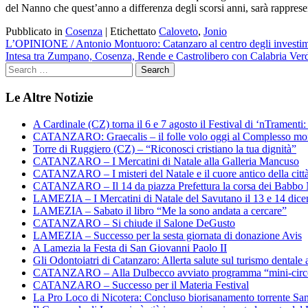
del Nanno che quest’anno a differenza degli scorsi anni, sarà rapprese
Pubblicato in
Cosenza
|
Etichettato
Caloveto
,
Jonio
Navigazione
L’OPINIONE / Antonio Montuoro: Catanzaro al centro degli investime
Intesa tra Zumpano, Cosenza, Rende e Castrolibero con Calabria Verde
articoli
Le Altre Notizie
A Cardinale (CZ) torna il 6 e 7 agosto il Festival di ‘nTramenti: 
CATANZARO: Graecalis – il folle volo oggi al Complesso m
Torre di Ruggiero (CZ) – “Riconosci cristiano la tua dignità”
CATANZARO – I Mercatini di Natale alla Galleria Mancuso
CATANZARO – I misteri del Natale e il cuore antico della citt
CATANZARO – Il 14 da piazza Prefettura la corsa dei Babbo 
LAMEZIA – I Mercatini di Natale del Savutano il 13 e 14 dic
LAMEZIA – Sabato il libro “Me la sono andata a cercare”
CATANZARO – Si chiude il Salone DeGusto
LAMEZIA – Successo per la sesta giornata di donazione Avis
A Lamezia la Festa di San Giovanni Paolo II
Gli Odontoiatri di Catanzaro: Allerta salute sul turismo dentale a
CATANZARO – Alla Dulbecco avviato programma “mini-circol
CATANZARO – Successo per il Materia Festival
La Pro Loco di Nicotera: Concluso biorisanamento torrente Sa