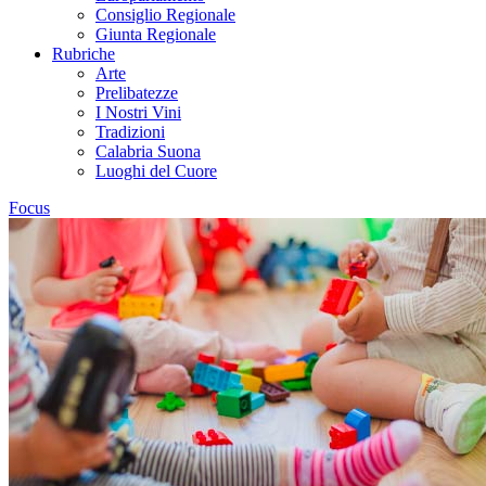
Consiglio Regionale
Giunta Regionale
Rubriche
Arte
Prelibatezze
I Nostri Vini
Tradizioni
Calabria Suona
Luoghi del Cuore
Focus