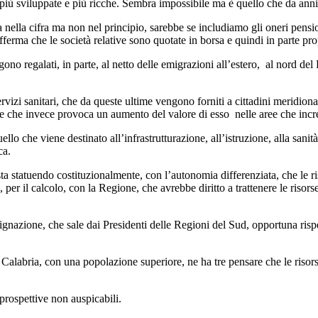
e più sviluppate e più ricche. Sembra impossibile ma è quello che da anni 
nella cifra ma non nel principio, sarebbe se includiamo gli oneri pensioni
ferma che le società relative sono quotate in borsa e quindi in parte propr
o regalati, in parte, al netto delle emigrazioni all’estero, al nord del
izi sanitari, che da queste ultime vengono forniti a cittadini meridional
 e che invece provoca un aumento del valore di esso nelle aree che inc
lo che viene destinato all’infrastrutturazione, all’istruzione, alla sanità,
ca.
ta statuendo costituzionalmente, con l’autonomia differenziata, che le 
, per il calcolo, con la Regione, che avrebbe diritto a trattenere le risor
ignazione, che sale dai Presidenti delle Regioni del Sud, opportuna rispet
Calabria, con una popolazione superiore, ne ha tre pensare che le risors
prospettive non auspicabili.