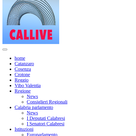
home
Catanzaro
Cosenza
Crotone
Reggio
Vibo Valentia
Regione
News
Consiglieri Regionali
Calabria parlamento
News
I Deputati Calabresi
I Senatori Calabresi
Istituzioni
Europarlamento