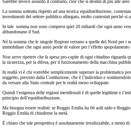
Sarebbe invece assurdo il contrario, cioè che si destini di più alle are
La somma sottratta rispetto ad una teorica equidistribuzione, contestata 
investimenti del settore pubblico allargato, molto contestati perché si af
In tale somma non sono compresi quei 20 miliardi che ogni anno vengon
abbandonano il Sud.
Né la somma che le singole Regioni versano a quelle del Nord per i serv
immobiliare che ogni anno perde di valore per l’effetto spopolamento
Non serve ripetere che la spesa pro-capite di ogni cittadino riguarda quel
la sicurezza, per la difesa, per il funzionamento della macchina pubbli
In realtà vi è chi vorrebbe semplicemente superare la problematica pos
soggetto, previsto dalla Costituzione, che è l’individuo e sostituendolo
da versare alla Stato centrale per le realtà meno sviluppate.
Quindi l’esigenza delle regioni meridionali è di quelle legittime e l’ind
principio dell’equidistribuzione.
Ma bisogna essere realisti: se Reggio Emilia ha 66 asili nido e Reggio 
Reggio Emilia di chiuderne la metà.
È chiaro che tale prospettiva è assolutamente irrealizzabile, a meno di 