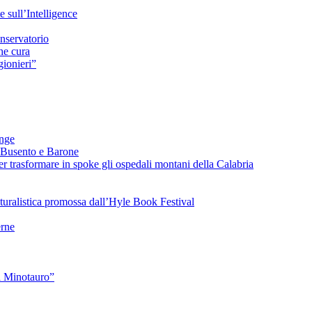
sull’Intelligence
nservatorio
he cura
ionieri”
ange
 Busento e Barone
 trasformare in spoke gli ospedali montani della Calabria
turalistica promossa dall’Hyle Book Festival
rne
l Minotauro”