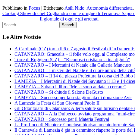
Pubblicato in
Focus
|
Etichettato
Asili Nido
,
Autonomia differenziata
,
Navigazione
Cooking Show di chef Cogliandro con le prugne di Terranova Sappo
_______________ Il giornale di oggi e gli arretrati
articoli
Le Altre Notizie
A Cardinale (CZ) torna il 6 e 7 agosto il Festival di ‘nTramenti: 
CATANZARO: Graecalis – il folle volo oggi al Complesso m
Torre di Ruggiero (CZ) – “Riconosci cristiano la tua dignità”
CATANZARO – I Mercatini di Natale alla Galleria Mancuso
CATANZARO – I misteri del Natale e il cuore antico della citt
CATANZARO – Il 14 da piazza Prefettura la corsa dei Babbo 
LAMEZIA – I Mercatini di Natale del Savutano il 13 e 14 dic
LAMEZIA – Sabato il libro “Me la sono andata a cercare”
CATANZARO – Si chiude il Salone DeGusto
LAMEZIA – Successo per la sesta giornata di donazione Avis
A Lamezia la Festa di San Giovanni Paolo II
Gli Odontoiatri di Catanzaro: Allerta salute sul turismo dentale a
CATANZARO – Alla Dulbecco avviato programma “mini-circol
CATANZARO – Successo per il Materia Festival
La Pro Loco di Nicotera: Concluso biorisanamento torrente Sa
Il Carnevale di Lamezia è già in cammino: riaperte le porte del 