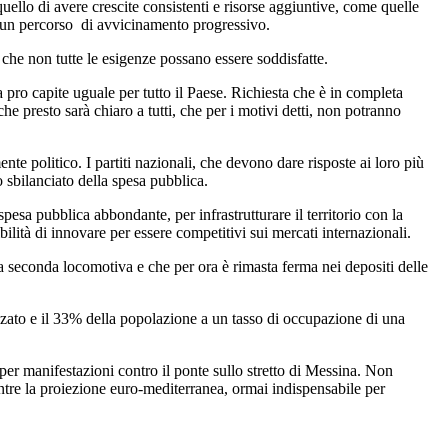
ello di avere crescite consistenti e risorse aggiuntive, come quelle
 un percorso di avvicinamento progressivo.
 che non tutte le esigenze possano essere soddisfatte.
 pro capite uguale per tutto il Paese. Richiesta che è in completa
e presto sarà chiaro a tutti, che per i motivi detti, non potranno
e politico. I partiti nazionali, che devono dare risposte ai loro più
o sbilanciato della spesa pubblica.
esa pubblica abbondante, per infrastrutturare il territorio con la
ilità di innovare per essere competitivi sui mercati internazionali.
la seconda locomotiva e che per ora è rimasta ferma nei depositi delle
zzato e il 33% della popolazione a un tasso di occupazione di una
per manifestazioni contro il ponte sullo stretto di Messina. Non
ntre la proiezione euro-mediterranea, ormai indispensabile per