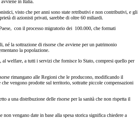
avviene in Italia.
stici, visto che per anni sono state retributivi e non contributivi, e gli
ietà di azionisti privati, sarebbe di oltre 60 miliardi.
 Paese, con il processo migratorio dei 100.000, che formati
i, né la sottrazione di risorse che avviene per un patrimonio
rementano la popolazione.
 al welfare, a tutti i servizi che fornisce lo Stato, compresi quello per
risorse rimangano alle Regioni che le producono, modificando il
se che vengono prodotte sul territorio, sottratte piccole compensazioni
to a una distribuzione delle risorse per la sanità che non rispetta il
e non vengano date in base alla spesa storica significa chiedere a