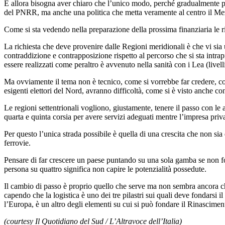
E allora bisogna aver chiaro che l’unico modo, perché gradualmente pos
del PNRR, ma anche una politica che metta veramente al centro il Mez
Come si sta vedendo nella preparazione della prossima finanziaria le ri
La richiesta che deve provenire dalle Regioni meridionali è che vi sia 
contraddizione e contrapposizione rispetto al percorso che si sta intrap
essere realizzati come peraltro è avvenuto nella sanità con i Lea (livell
Ma ovviamente il tema non è tecnico, come si vorrebbe far credere, con 
esigenti elettori del Nord, avranno difficoltà, come si è visto anche co
Le regioni settentrionali vogliono, giustamente, tenere il passo con le
quarta e quinta corsia per avere servizi adeguati mentre l’impresa priva
Per questo l’unica strada possibile è quella di una crescita che non si
ferrovie.
Pensare di far crescere un paese puntando su una sola gamba se non fos
persona su quattro significa non capire le potenzialità possedute.
Il cambio di passo è proprio quello che serve ma non sembra ancora che 
capendo che la logistica è uno dei tre pilastri sui quali deve fondars
l’Europa, è un altro degli elementi su cui si può fondare il Rinascime
(courtesy Il Quotidiano del Sud / L’Altravoce dell’Italia)