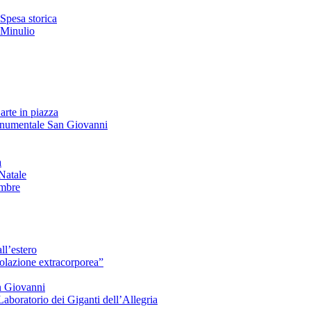
Spesa storica
 Minulio
arte in piazza
onumentale San Giovanni
à
Natale
embre
ll’estero
azione extracorporea”
n Giovanni
Laboratorio dei Giganti dell’Allegria