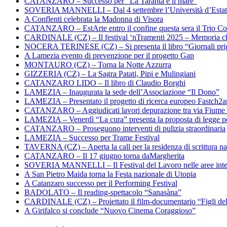
CATANZARO – Successo per “La Taranta e il mare”
SOVERIA MANNELLI – Dal 4 settembre l’Università d’Estate 
A Conflenti celebrata la Madonna di Visora
CATANZARO – EstArte entro il confine questa sera il Trio Co
CARDINALE (CZ) – Il festival ‘nTramenti 2025 – Memoria c
NOCERA TERINESE (CZ) – Si presenta il libro “Giornali prig
A Lamezia evento di prevenzione per il progetto Gap
MONTAURO (CZ) – Torna la Notte Azzurra
GIZZERIA (CZ) – La Sagra Patati, Pipi e Mulingiani
CATANZARO LIDO – Il libro di Claudio Borghi
LAMEZIA – Inaugurata la sede dell’Associazione “Il Dono”
LAMEZIA – Presentato il progetto di ricerca europeo Fastch2
CATANZARO – Aggiudicati lavori depurazione tra via Fiume
LAMEZIA – Venerdì “La cura” presenta la proposta di legge per
CATANZARO – Proseguono interventi di pulizia straordinaria
LAMEZIA – Successo per Trame Festival
TAVERNA (CZ) – Aperta la call per la residenza di scrittura na
CATANZARO – Il 17 giugno torna daMargherita
SOVERIA MANNELLI – Il Festival del Lavoro nelle aree inte
A San Pietro Maida torna la Festa nazionale di Utopia
A Catanzaro successo per il Performing Festival
BADOLATO – Il reading-spettacolo “Sanasàna”
CARDINALE (CZ) – Proiettato il film-documentario “Figli de
A Girifalco si conclude “Nuovo Cinema Coraggioso”