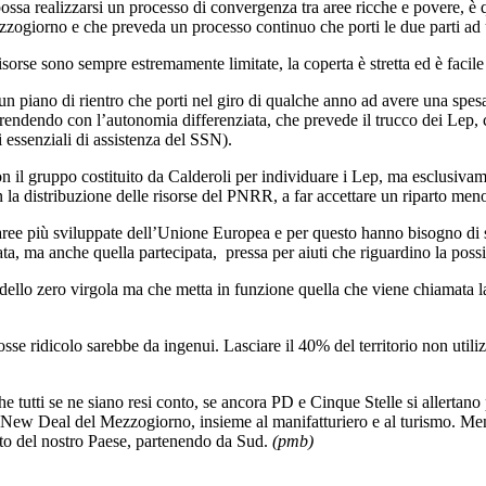
sa realizzarsi un processo di convergenza tra aree ricche e povere, è qu
zogiorno e che preveda un processo continuo che porti le due parti ad
sorse sono sempre estremamente limitate, la coperta è stretta ed è facile
un piano di rientro che porti nel giro di qualche anno ad avere una spesa
rendendo con l’autonomia differenziata, che prevede il trucco dei Lep, ch
i essenziali di assistenza del SSN).
il gruppo costituito da Calderoli per individuare i Lep, ma esclusivament
n la distribuzione delle risorse del PNRR, a far accettare un riparto men
 aree più sviluppate dell’Unione Europea e per questo hanno bisogno di sp
ta, ma anche quella partecipata, pressa per aiuti che riguardino la possib
a dello zero virgola ma che metta in funzione quella che viene chiamata 
se ridicolo sarebbe da ingenui. Lasciare il 40% del territorio non utili
tutti se ne siano resi conto, se ancora PD e Cinque Stelle si allertano 
i il New Deal del Mezzogiorno, insieme al manifatturiero e al turismo. Me
nto del nostro Paese, partenendo da Sud.
(pmb)