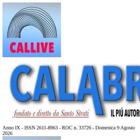
Vai
al
contenuto
Anno IX - ISSN 2611-8963 - ROC n. 33726 - Domenica 9 Agosto
2026