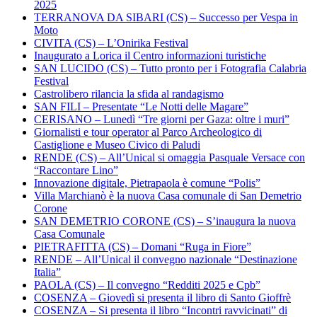
2025
TERRANOVA DA SIBARI (CS) – Successo per Vespa in
Moto
CIVITA (CS) – L’Onirika Festival
Inaugurato a Lorica il Centro informazioni turistiche
SAN LUCIDO (CS) – Tutto pronto per i Fotografia Calabria
Festival
Castrolibero rilancia la sfida al randagismo
SAN FILI – Presentate “Le Notti delle Magare”
CERISANO – Lunedì “Tre giorni per Gaza: oltre i muri”
Giornalisti e tour operator al Parco Archeologico di
Castiglione e Museo Civico di Paludi
RENDE (CS) – All’Unical si omaggia Pasquale Versace con
“Raccontare Lino”
Innovazione digitale, Pietrapaola è comune “Polis”
Villa Marchianò è la nuova Casa comunale di San Demetrio
Corone
SAN DEMETRIO CORONE (CS) – S’inaugura la nuova
Casa Comunale
PIETRAFITTA (CS) – Domani “Ruga in Fiore”
RENDE – All’Unical il convegno nazionale “Destinazione
Italia”
PAOLA (CS) – Il convegno “Redditi 2025 e Cpb”
COSENZA – Giovedì si presenta il libro di Santo Gioffrè
COSENZA – Si presenta il libro “Incontri ravvicinati” di