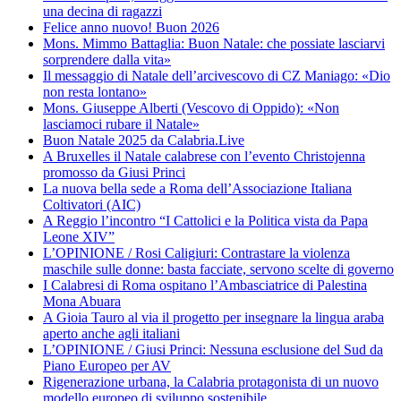
una decina di ragazzi
Felice anno nuovo! Buon 2026
Mons. Mimmo Battaglia: Buon Natale: che possiate lasciarvi
sorprendere dalla vita»
Il messaggio di Natale dell’arcivescovo di CZ Maniago: «Dio
non resta lontano»
Mons. Giuseppe Alberti (Vescovo di Oppido): «Non
lasciamoci rubare il Natale»
Buon Natale 2025 da Calabria.Live
A Bruxelles il Natale calabrese con l’evento Christojenna
promosso da Giusi Princi
La nuova bella sede a Roma dell’Associazione Italiana
Coltivatori (AIC)
A Reggio l’incontro “I Cattolici e la Politica vista da Papa
Leone XIV”
L’OPINIONE / Rosi Caligiuri: Contrastare la violenza
maschile sulle donne: basta facciate, servono scelte di governo
I Calabresi di Roma ospitano l’Ambasciatrice di Palestina
Mona Abuara
A Gioia Tauro al via il progetto per insegnare la lingua araba
aperto anche agli italiani
L’OPINIONE / Giusi Princi: Nessuna esclusione del Sud da
Piano Europeo per AV
Rigenerazione urbana, la Calabria protagonista di un nuovo
modello europeo di sviluppo sostenibile