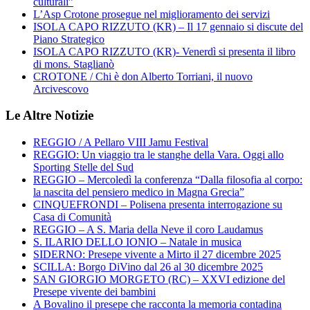
culturali”
L’Asp Crotone prosegue nel miglioramento dei servizi
ISOLA CAPO RIZZUTO (KR) – Il 17 gennaio si discute del
Piano Strategico
ISOLA CAPO RIZZUTO (KR)- Venerdì si presenta il libro
di mons. Staglianò
CROTONE / Chi è don Alberto Torriani, il nuovo
Arcivescovo
Le Altre Notizie
REGGIO / A Pellaro VIII Jamu Festival
REGGIO: Un viaggio tra le stanghe della Vara. Oggi allo
Sporting Stelle del Sud
REGGIO – Mercoledì la conferenza “Dalla filosofia al corpo:
la nascita del pensiero medico in Magna Grecia”
CINQUEFRONDI – Polisena presenta interrogazione su
Casa di Comunità
REGGIO – A S. Maria della Neve il coro Laudamus
S. ILARIO DELLO IONIO – Natale in musica
SIDERNO: Presepe vivente a Mirto il 27 dicembre 2025
SCILLA: Borgo DiVino dal 26 al 30 dicembre 2025
SAN GIORGIO MORGETO (RC) – XXVI edizione del
Presepe vivente dei bambini
A Bovalino il presepe che racconta la memoria contadina