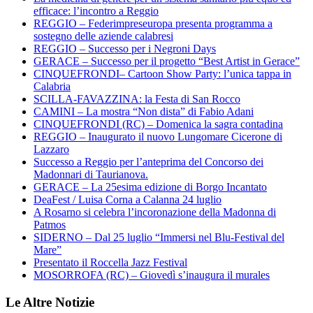
efficace: l’incontro a Reggio
REGGIO – Federimpreseuropa presenta programma a
sostegno delle aziende calabresi
REGGIO – Successo per i Negroni Days
GERACE – Successo per il progetto “Best Artist in Gerace”
CINQUEFRONDI– Cartoon Show Party: l’unica tappa in
Calabria
SCILLA-FAVAZZINA: la Festa di San Rocco
CAMINI – La mostra “Non dista” di Fabio Adani
CINQUEFRONDI (RC) – Domenica la sagra contadina
REGGIO – Inaugurato il nuovo Lungomare Cicerone di
Lazzaro
Successo a Reggio per l’anteprima del Concorso dei
Madonnari di Taurianova.
GERACE – La 25esima edizione di Borgo Incantato
DeaFest / Luisa Corna a Calanna 24 luglio
A Rosarno si celebra l’incoronazione della Madonna di
Patmos
SIDERNO – Dal 25 luglio “Immersi nel Blu-Festival del
Mare”
Presentato il Roccella Jazz Festival
MOSORROFA (RC) – Giovedì s’inaugura il murales
Le Altre Notizie