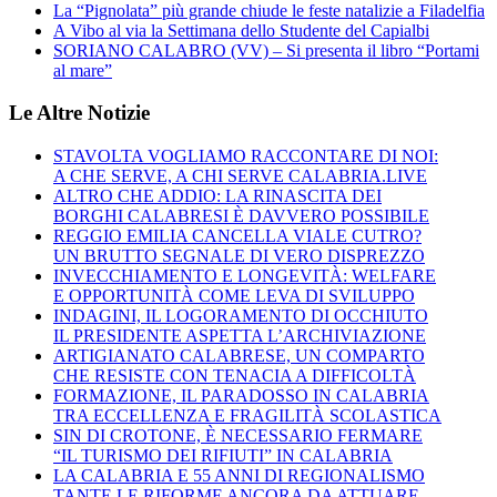
La “Pignolata” più grande chiude le feste natalizie a Filadelfia
A Vibo al via la Settimana dello Studente del Capialbi
SORIANO CALABRO (VV) – Si presenta il libro “Portami
al mare”
Le Altre Notizie
STAVOLTA VOGLIAMO RACCONTARE DI NOI:
A CHE SERVE, A CHI SERVE CALABRIA.LIVE
ALTRO CHE ADDIO: LA RINASCITA DEI
BORGHI CALABRESI È DAVVERO POSSIBILE
REGGIO EMILIA CANCELLA VIALE CUTRO?
UN BRUTTO SEGNALE DI VERO DISPREZZO
INVECCHIAMENTO E LONGEVITÀ: WELFARE
E OPPORTUNITÀ COME LEVA DI SVILUPPO
INDAGINI, IL LOGORAMENTO DI OCCHIUTO
IL PRESIDENTE ASPETTA L’ARCHIVIAZIONE
ARTIGIANATO CALABRESE, UN COMPARTO
CHE RESISTE CON TENACIA A DIFFICOLTÀ
FORMAZIONE, IL PARADOSSO IN CALABRIA
TRA ECCELLENZA E FRAGILITÀ SCOLASTICA
SIN DI CROTONE, È NECESSARIO FERMARE
“IL TURISMO DEI RIFIUTI” IN CALABRIA
LA CALABRIA E 55 ANNI DI REGIONALISMO
TANTE LE RIFORME ANCORA DA ATTUARE