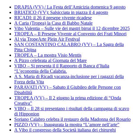
DRAPIA (VV) / La Festa dell’Amicizia domenica 9 agosto
BRIATICO (VV): Salsicciata in piazza il 4 agosto
RICADI: il 26 il presepe vivente ricadese
A Caria (Tropea) la Casa di Babbo Natale
Vibo Valentia – Sulle vie dei mastri birrai il 12 dicembre 2025
TROPEA – Il Presepe Vivente al Convento dei Frati Minori
Al via TropeArte Plein Air Festival
SAN COSTANTINO CALABRO (VV) – La Sagra della
Pitta Chjina
TROPEA – La mostra Visio Mentis
A Pizzo celebrata al Giornata del Mare
VIBO – Si presenta il il Rapporto di Banca d’Italia
“L’economia della Calabria.
A S. Maria di Ricadi vacanza-inclusione per i ragazzi della
Forza della Vita
PARAVATI (VV) – Sabato il Giubileo delle Persone con
Disabilità
TROPEA (VV) – Il 2 giugno la prima edizione di “Onda
Creativa”
VIBO – Il 28 si presentano i risultati della campagna di scavo
di Hipponion
Soriano Calabro celebra il restauro della Madonna del Rosario
PIZZO (VV) – Inaugurata la mostra “L’amore nell’arte”
A Vibo il congresso della Società italiana dei chirurghi