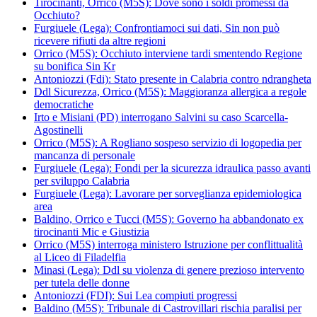
Tirocinanti, Orrico (M5S): Dove sono i soldi promessi da
Occhiuto?
Furgiuele (Lega): Confrontiamoci sui dati, Sin non può
ricevere rifiuti da altre regioni
Orrico (M5S): Occhiuto interviene tardi smentendo Regione
su bonifica Sin Kr
Antoniozzi (Fdi): Stato presente in Calabria contro ndrangheta
Ddl Sicurezza, Orrico (M5S): Maggioranza allergica a regole
democratiche
Irto e Misiani (PD) interrogano Salvini su caso Scarcella-
Agostinelli
Orrico (M5S): A Rogliano sospeso servizio di logopedia per
mancanza di personale
Furgiuele (Lega): Fondi per la sicurezza idraulica passo avanti
per sviluppo Calabria
Furgiuele (Lega): Lavorare per sorveglianza epidemiologica
area
Baldino, Orrico e Tucci (M5S): Governo ha abbandonato ex
tirocinanti Mic e Giustizia
Orrico (M5S) interroga ministero Istruzione per conflittualità
al Liceo di Filadelfia
Minasi (Lega): Ddl su violenza di genere prezioso intervento
per tutela delle donne
Antoniozzi (FDI): Sui Lea compiuti progressi
Baldino (M5S): Tribunale di Castrovillari rischia paralisi per