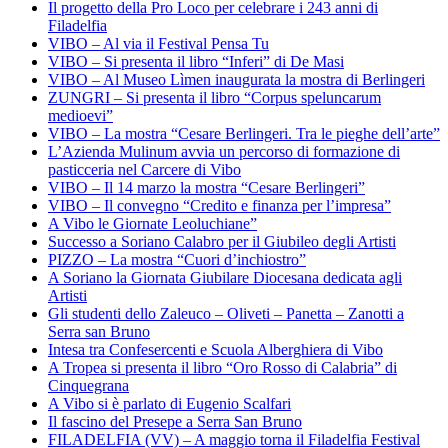
Il progetto della Pro Loco per celebrare i 243 anni di
Filadelfia
VIBO – Al via il Festival Pensa Tu
VIBO – Si presenta il libro “Inferi” di De Masi
VIBO – Al Museo Lìmen inaugurata la mostra di Berlingeri
ZUNGRI – Si presenta il libro “Corpus speluncarum
medioevi”
VIBO – La mostra “Cesare Berlingeri. Tra le pieghe dell’arte”
L’Azienda Mulinum avvia un percorso di formazione di
pasticceria nel Carcere di Vibo
VIBO – Il 14 marzo la mostra “Cesare Berlingeri”
VIBO – Il convegno “Credito e finanza per l’impresa”
A Vibo le Giornate Leoluchiane”
Successo a Soriano Calabro per il Giubileo degli Artisti
PIZZO – La mostra “Cuori d’inchiostro”
A Soriano la Giornata Giubilare Diocesana dedicata agli
Artisti
Gli studenti dello Zaleuco – Oliveti – Panetta – Zanotti a
Serra san Bruno
Intesa tra Confesercenti e Scuola Alberghiera di Vibo
A Tropea si presenta il libro “Oro Rosso di Calabria” di
Cinquegrana
A Vibo si è parlato di Eugenio Scalfari
Il fascino del Presepe a Serra San Bruno
FILADELFIA (VV) – A maggio torna il Filadelfia Festival