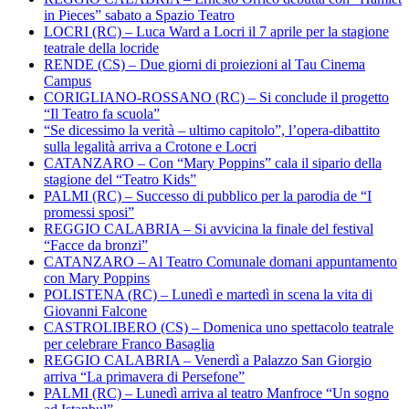
in Pieces” sabato a Spazio Teatro
LOCRI (RC) – Luca Ward a Locri il 7 aprile per la stagione
teatrale della locride
RENDE (CS) – Due giorni di proiezioni al Tau Cinema
Campus
CORIGLIANO-ROSSANO (RC) – Si conclude il progetto
“Il Teatro fa scuola”
“Se dicessimo la verità – ultimo capitolo”, l’opera-dibattito
sulla legalità arriva a Crotone e Locri
CATANZARO – Con “Mary Poppins” cala il sipario della
stagione del “Teatro Kids”
PALMI (RC) – Successo di pubblico per la parodia de “I
promessi sposi”
REGGIO CALABRIA – Si avvicina la finale del festival
“Facce da bronzi”
CATANZARO – Al Teatro Comunale domani appuntamento
con Mary Poppins
POLISTENA (RC) – Lunedì e martedì in scena la vita di
Giovanni Falcone
CASTROLIBERO (CS) – Domenica uno spettacolo teatrale
per celebrare Franco Basaglia
REGGIO CALABRIA – Venerdì a Palazzo San Giorgio
arriva “La primavera di Persefone”
PALMI (RC) – Lunedì arriva al teatro Manfroce “Un sogno