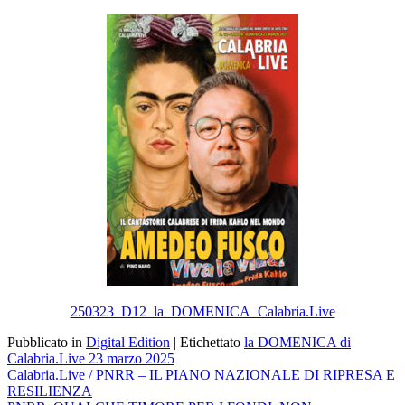
Email
250323_D12_la_DOMENICA_Calabria.Live
Pubblicato in
Digital Edition
|
Etichettato
la DOMENICA di
Calabria.Live 23 marzo 2025
Navigazione
Calabria.Live / PNRR – IL PIANO NAZIONALE DI RIPRESA E
RESILIENZA
articoli