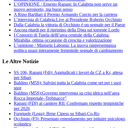
L’OPINIONE / Ernesto Rapani: In Calabria non serve un
nuovo aeroporto, ma buon senso
A Rino Barillari il Premio Armando Curcio per la carriera
L’intervista di Calabria.Live al Presidente Roberto Occhiuto
Dalla Calabria la vittoria di Occhiuto è un segnale per il Paese
Ancora ritardi per il ripristino della Diga sul torrente Lordo
I Consorzi di Tutela delll’area centrale della Calabria:
Mirabilia, ottima occasione di crescita e valorizzazione
L’opinione / Manuela Labonia: La nuova rappresentanza
politica quasi interamente femminile segnale di cambiamento
Le Altre Notizie
SS 106, Rapani (Fdi): Aggiudicati i lavori da CZ a Kr, attesa
per Sibari
Baldino (M5S): Salvini tratta la Calabria come set per i suoi
spot
Baldino (M5S):Governo intervenga su crisi idrica nell’area
Rocca Imperiale–Trebisacce”
Rapani (FDI) al cantiere Rfi: Confermato rispetto tempistiche
per 2026
Furgiuele (Lega): Bene Cipess su Sibari-Co-Ro
Occhiuto (FI): Presentato emendamento per istituire psicologo
scolastico