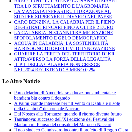
BRACCIANTI IN CATENE: LA PIANA DI SIBARI
TRA LO SFRUTTAMENTO E L’AGROMAFIA
LA MANCATA INFRASTRUTTURAZIONE AL
SUD PER SUPERARE IL DIVARIO NEL PAESE
CARO BENZINA, LA CALABRIA PER IL PIENO
REGISTRATI RINCARI FINO A OLTRE 2 EURO
LA CALABRIA IN 30 ANNI TRA MIGRAZIONE
SPOPOLAMENTO E GELO DEMOGRAFICO
ACQUA IN CALABRIA: LA SOSTENIBILITÀ
HA BISOGNO DI OBIETTIVI DI INNOVAZIONE
GUARIRE LA FERITA DEL TERRITORIO DI KR
ATTRAVERSO LA FORZA DELLA LEGALITÀ
IL PIL DELLA CALABRIA NON CRESCE
NEL 2024 REGISTRATO A MENO 0,2%
Le Altre Notizie
Parco Marino di Amendolara: educazione ambientale e
bandiera blu contro il degrado
A Palmi grande interesse per “Il Vento di Dahkla e il sole
della Calabria” del console Naccari
Dal Nostos alla Tornanza: quando il ritorno diventa futuro
Taurianova: successo dell’XI edizione del Festival dei
Madonnari. Plauso del console del Marocco Naccari
Il neo sindaco Cannizzaro incontra il prefetto di Reggio Clara