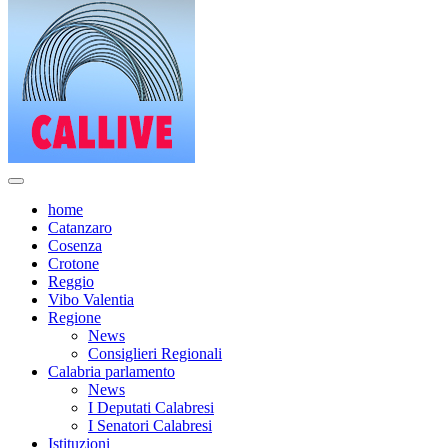
home
Catanzaro
Cosenza
Crotone
Reggio
Vibo Valentia
Regione
News
Consiglieri Regionali
Calabria parlamento
News
I Deputati Calabresi
I Senatori Calabresi
Istituzioni