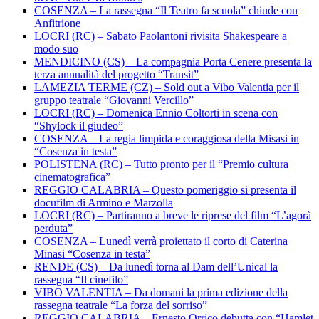
COSENZA – La rassegna “Il Teatro fa scuola” chiude con
Anfitrione
LOCRI (RC) – Sabato Paolantoni rivisita Shakespeare a
modo suo
MENDICINO (CS) – La compagnia Porta Cenere presenta la
terza annualità del progetto “Transit”
LAMEZIA TERME (CZ) – Sold out a Vibo Valentia per il
gruppo teatrale “Giovanni Vercillo”
LOCRI (RC) – Domenica Ennio Coltorti in scena con
“Shylock il giudeo”
COSENZA – La regia limpida e coraggiosa della Misasi in
“Cosenza in testa”
POLISTENA (RC) – Tutto pronto per il “Premio cultura
cinematografica”
REGGIO CALABRIA – Questo pomeriggio si presenta il
docufilm di Armino e Marzolla
LOCRI (RC) – Partiranno a breve le riprese del film “L’agorà
perduta”
COSENZA – Lunedì verrà proiettato il corto di Caterina
Minasi “Cosenza in testa”
RENDE (CS) – Da lunedì torna al Dam dell’Unical la
rassegna “Il cinefilo”
VIBO VALENTIA – Da domani la prima edizione della
rassegna teatrale “La forza del sorriso”
REGGIO CALABRIA – Ernesto Orrico debutta con “Hamlet