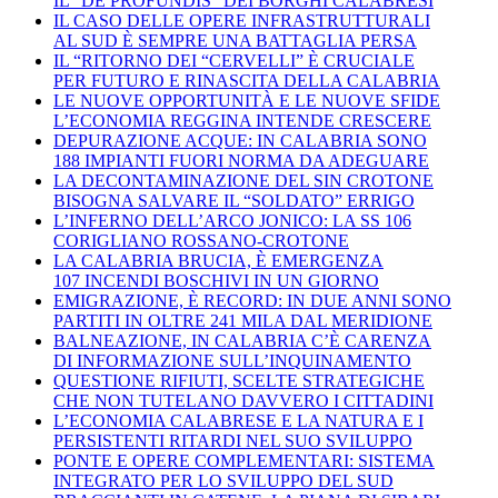
IL “DE PROFUNDIS” DEI BORGHI CALABRESI
IL CASO DELLE OPERE INFRASTRUTTURALI
AL SUD È SEMPRE UNA BATTAGLIA PERSA
IL “RITORNO DEI “CERVELLI” È CRUCIALE
PER FUTURO E RINASCITA DELLA CALABRIA
LE NUOVE OPPORTUNITÀ E LE NUOVE SFIDE
L’ECONOMIA REGGINA INTENDE CRESCERE
DEPURAZIONE ACQUE: IN CALABRIA SONO
188 IMPIANTI FUORI NORMA DA ADEGUARE
LA DECONTAMINAZIONE DEL SIN CROTONE
BISOGNA SALVARE IL “SOLDATO” ERRIGO
L’INFERNO DELL’ARCO JONICO: LA SS 106
CORIGLIANO ROSSANO-CROTONE
LA CALABRIA BRUCIA, È EMERGENZA
107 INCENDI BOSCHIVI IN UN GIORNO
EMIGRAZIONE, È RECORD: IN DUE ANNI SONO
PARTITI IN OLTRE 241 MILA DAL MERIDIONE
BALNEAZIONE, IN CALABRIA C’È CARENZA
DI INFORMAZIONE SULL’INQUINAMENTO
QUESTIONE RIFIUTI, SCELTE STRATEGICHE
CHE NON TUTELANO DAVVERO I CITTADINI
L’ECONOMIA CALABRESE E LA NATURA E I
PERSISTENTI RITARDI NEL SUO SVILUPPO
PONTE E OPERE COMPLEMENTARI: SISTEMA
INTEGRATO PER LO SVILUPPO DEL SUD