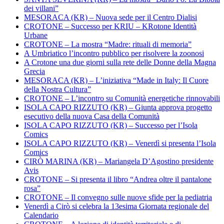
dei villani”
MESORACA (KR) – Nuova sede per il Centro Dialisi
CROTONE – Successo per KRIU – KRotone Identità
Urbane
CROTONE – La mostra “Madre: rituali di memoria”
A Umbriatico l’incontro pubblico per risolvere la zoonosi
A Crotone una due giorni sulla rete delle Donne della Magna
Grecia
MESORACA (KR) – L’iniziativa “Made in Italy: Il Cuore
della Nostra Cultura”
CROTONE – L’incontro su Comunità energetiche rinnovabili
ISOLA CAPO RIZZUTO (KR) – Giunta approva progetto
esecutivo della nuova Casa della Comunità
ISOLA CAPO RIZZUTO (KR) – Successo per l’Isola
Comics
ISOLA CAPO RIZZUTO (KR) – Venerdì si presenta l’Isola
Comics
CIRÒ MARINA (KR) – Mariangela D’Agostino presidente
Avis
CROTONE – Si presenta il libro “Andrea oltre il pantalone
rosa”
CROTONE – Il convegno sulle nuove sfide per la pediatria
Venerdì a Cirò si celebra la 13esima Giornata regionale del
Calendario