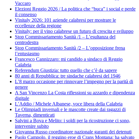
Vaccaro
Elezioni Reggio 2026 / La politica che “buca” i social e perde
il consenso
Vinitaly 2026: 101 aziende calabresi per mostrare le
eccellenze della regione
Vinitaly: per il vino calabrese un futuro di crescita e sviluppo
Stop Commissariamento Sanità /1 – L’esultanza del
centrodestra
Stop Commissariamento Sanità /2 – L’opposizione frena
l’entusiasmo
Francesco Cannizzaro: mi candido a sindaco di Reggio
Calabria
Referendum Giustizia: tutto quello che c’è da sapere
80 anni di Repubblica: tre sindache calabresi del 1946
L’8 marzo occasione per rinnovare l’impegno per la parità di
genere
A San Vincenzo La Costa riflessioni su azzardo e dipendenza
digitale
L’Addio / Michele Albanese, voce libera della Calabria
Le Olimpiadi invernali e le mascotte create dai ragazzi di
Taverna, dimenticati
Salvini a Bova e Melito: i soldi per la ricostruzione ci sono,
intervenire subito
Giovanna Russo coordinatore nazionale garanti dei detenuti
Paolo Campolo, il reggino eroe di Crans Montana: ha salvato