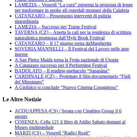
LAMEZIA – Venerdì “La cura” presenta la proposta di legge
per trasformare in spoke gli ospedali montani della Calabria
CATANZARO – Proseguono interventi di pulizia
straordinaria
LAMEZIA – Successo per Trame Festival
TAVERNA (CZ) – Aperta la call per la residenza di scrittura
naturalistica promossa dall’Hyle Book Festival
CATANZARO – Il 17 giugno torna daMargherita
SOVERIA MANNELLI – Il Festival del Lavoro nelle aree
interne
A San Pietro Maida torna la Festa nazionale di Utopia
A Catanzaro successo per il Performing Festival
BADOLATO – Il reading-spettacolo “Sanasàna”
CARDINALE (CZ) – Proiettato il film-documentario “Figli
del Minotauro”
A Girifalco si conclude “Nuovo Cinema Coraggioso”
Le Altre Notizie
ACQUAPPESA (CS) / Serata con Cinghios Group il 6
agosto
COSENZA: Cella 121 il libro di Attilio Sabato domani al
Museo multimediale
MARZI (CS) – Venerdì “Radici Reali”