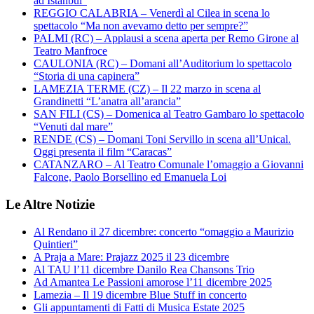
ad Istanbul”
REGGIO CALABRIA – Venerdì al Cilea in scena lo
spettacolo “Ma non avevamo detto per sempre?”
PALMI (RC) – Applausi a scena aperta per Remo Girone al
Teatro Manfroce
CAULONIA (RC) – Domani all’Auditorium lo spettacolo
“Storia di una capinera”
LAMEZIA TERME (CZ) – Il 22 marzo in scena al
Grandinetti “L’anatra all’arancia”
SAN FILI (CS) – Domenica al Teatro Gambaro lo spettacolo
“Venuti dal mare”
RENDE (CS) – Domani Toni Servillo in scena all’Unical.
Oggi presenta il film “Caracas”
CATANZARO – Al Teatro Comunale l’omaggio a Giovanni
Falcone, Paolo Borsellino ed Emanuela Loi
Le Altre Notizie
Al Rendano il 27 dicembre: concerto “omaggio a Maurizio
Quintieri”
A Praja a Mare: Prajazz 2025 il 23 dicembre
Al TAU l’11 dicembre Danilo Rea Chansons Trio
Ad Amantea Le Passioni amorose l’11 dicembre 2025
Lamezia – Il 19 dicembre Blue Stuff in concerto
Gli appuntamenti di Fatti di Musica Estate 2025