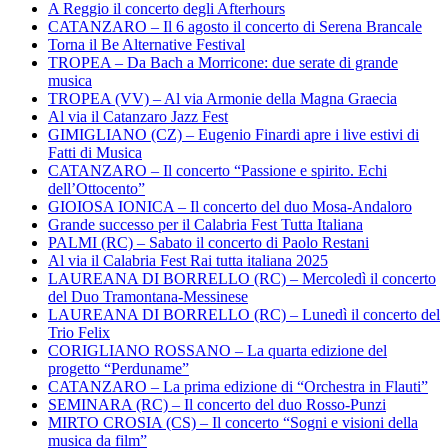
A Reggio il concerto degli Afterhours
CATANZARO – Il 6 agosto il concerto di Serena Brancale
Torna il Be Alternative Festival
TROPEA – Da Bach a Morricone: due serate di grande
musica
TROPEA (VV) – Al via Armonie della Magna Graecia
Al via il Catanzaro Jazz Fest
GIMIGLIANO (CZ) – Eugenio Finardi apre i live estivi di
Fatti di Musica
CATANZARO – Il concerto “Passione e spirito. Echi
dell’Ottocento”
GIOIOSA IONICA – Il concerto del duo Mosa-Andaloro
Grande successo per il Calabria Fest Tutta Italiana
PALMI (RC) – Sabato il concerto di Paolo Restani
Al via il Calabria Fest Rai tutta italiana 2025
LAUREANA DI BORRELLO (RC) – Mercoledì il concerto
del Duo Tramontana-Messinese
LAUREANA DI BORRELLO (RC) – Lunedì il concerto del
Trio Felix
CORIGLIANO ROSSANO – La quarta edizione del
progetto “Perduname”
CATANZARO – La prima edizione di “Orchestra in Flauti”
SEMINARA (RC) – Il concerto del duo Rosso-Punzi
MIRTO CROSIA (CS) – Il concerto “Sogni e visioni della
musica da film”