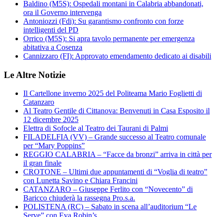
Baldino (M5S): Ospedali montani in Calabria abbandonati,
ora il Governo intervenga
Antoniozzi (Fdi): Su garantismo confronto con forze
intelligenti del PD
Orrico (M5S): Si apra tavolo permanente per emergenza
abitativa a Cosenza
Cannizzaro (FI): Approvato emendamento dedicato ai disabili
Le Altre Notizie
Il Cartellone inverno 2025 del Politeama Mario Foglietti di
Catanzaro
Al Teatro Gentile di Cittanova: Benvenuti in Casa Esposito il
12 dicembre 2025
Elettra di Sofocle al Teatro dei Taurani di Palmi
FILADELFIA (VV) – Grande successo al Teatro comunale
per “Mary Poppins”
REGGIO CALABRIA – “Facce da bronzi” arriva in città per
il gran finale
CROTONE – Ultimi due appuntamenti di “Voglia di teatro”
con Lunetta Savino e Chiara Francini
CATANZARO – Giuseppe Ferlito con “Novecento” di
Baricco chiuderà la rassegna Pro.s.a.
POLISTENA (RC) – Sabato in scena all’auditorium “Le
Serve” con Eva Robin’s