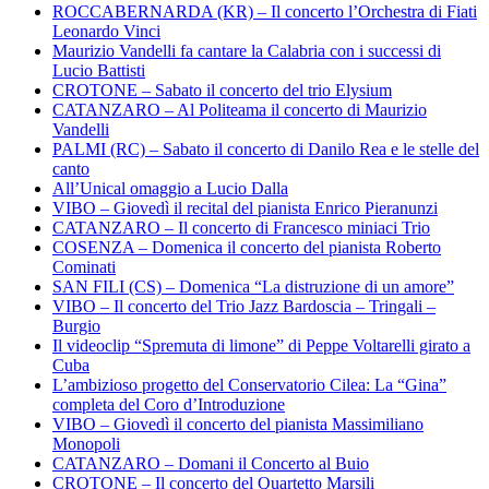
ROCCABERNARDA (KR) – Il concerto l’Orchestra di Fiati
Leonardo Vinci
Maurizio Vandelli fa cantare la Calabria con i successi di
Lucio Battisti
CROTONE – Sabato il concerto del trio Elysium
CATANZARO – Al Politeama il concerto di Maurizio
Vandelli
PALMI (RC) – Sabato il concerto di Danilo Rea e le stelle del
canto
All’Unical omaggio a Lucio Dalla
VIBO – Giovedì il recital del pianista Enrico Pieranunzi
CATANZARO – Il concerto di Francesco miniaci Trio
COSENZA – Domenica il concerto del pianista Roberto
Cominati
SAN FILI (CS) – Domenica “La distruzione di un amore”
VIBO – Il concerto del Trio Jazz Bardoscia – Tringali –
Burgio
Il videoclip “Spremuta di limone” di Peppe Voltarelli girato a
Cuba
L’ambizioso progetto del Conservatorio Cilea: La “Gina”
completa del Coro d’Introduzione
VIBO – Giovedì il concerto del pianista Massimiliano
Monopoli
CATANZARO – Domani il Concerto al Buio
CROTONE – Il concerto del Quartetto Marsili