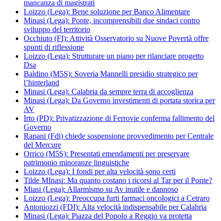
mancanza di magistrati
Loizzo (Lega): Bene soluzione per Banco Alimentare
Minasi (Lega): Ponte, incomprensibili due sindaci contro
sviluppo del territorio
Occhiuto (FI): Attività Osservatorio su Nuove Povertà offre
spunti di riflessione
Loizzo (Lega): Strutturare un piano per rilanciare progetto
Dsa
Baldino (M5S): Soveria Mannelli presidio strategico per
l’hinterland
Minasi (Lega): Calabria da sempre terra di accoglienza
Minasi (Lega): Da Governo investimenti di portata storica per
AV
Irto (PD): Privatizzazione di Ferrovie conferma fallimento del
Governo
Rapani (Fdi) chiede sospensione provvedimento per Centrale
del Mercure
Orrico (M5S): Presentati emendamenti per preservare
patrimonio minoranze linguistiche
Loizzo (Lega): I fondi per alta velocità sono certi
Tilde MInasi: Ma quanto costano i ricorsi al Tar per il Ponte?
Miasi (Lega): Allarmismo su Av inutile e dannoso
Loizzo (Lega): Preoccupa furti farmaci oncologici a Cetraro
Antoniozzi (FDI): Alta velocità indispensabile per Calabria
Minasi (Lega): Piazza del Popolo a Reggio va protetta