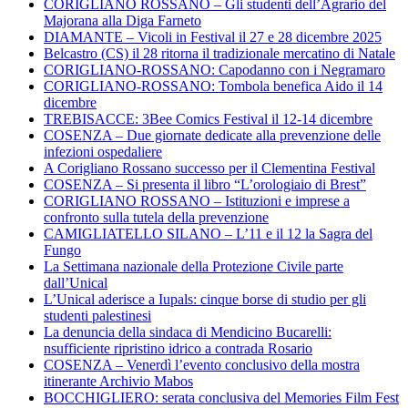
CORIGLIANO ROSSANO – Gli studenti dell’Agrario del
Majorana alla Diga Farneto
DIAMANTE – Vicoli in Festival il 27 e 28 dicembre 2025
Belcastro (CS) il 28 ritorna il tradizionale mercatino di Natale
CORIGLIANO-ROSSANO: Capodanno con i Negramaro
CORIGLIANO-ROSSANO: Tombola benefica Aido il 14
dicembre
TREBISACCE: 3Bee Comics Festival il 12-14 dicembre
COSENZA – Due giornate dedicate alla prevenzione delle
infezioni ospedaliere
A Corigliano Rossano successo per il Clementina Festival
COSENZA – Si presenta il libro “L’orologiaio di Brest”
CORIGLIANO ROSSANO – Istituzioni e imprese a
confronto sulla tutela della prevenzione
CAMIGLIATELLO SILANO – L’11 e il 12 la Sagra del
Fungo
La Settimana nazionale della Protezione Civile parte
dall’Unical
L’Unical aderisce a Iupals: cinque borse di studio per gli
studenti palestinesi
La denuncia della sindaca di Mendicino Bucarelli:
nsufficiente ripristino idrico a contrada Rosario
COSENZA – Venerdì l’evento conclusivo della mostra
itinerante Archivio Mabos
BOCCHIGLIERO: serata conclusiva del Memories Film Fest