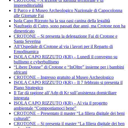
CROTONE – A lezione di identità territoriale e di
imprenditorialità
Il Parco e il Museo Archeologico Nazionale di Capocolonna
alle Giornate Fai
Isola Capo Rizzuto ha la sua oasi canina della legalità
Naufragio di Cutro, sono passati due anni, ma Crotone non ha
dimenticato
CROTONE – Si presenta la delegazione Fai di Crotone e
Santa Severina
All’Ospedale di Crotone al via i lavori per il Reparto di
Emodinamica
ISOLA CAPO RIZZUTO (KR) – Lunedì il convegno su
bullismo e cyberbullismo
“Libere Donne” di Crotone e “InOltre” insieme per i bambini
africani
CROTONE – Ingresso gratuito al Museo Archeologico
ISOLA CAPO RIZZUTO (KR) – Il 7 febbraio si presenta il
Piano Strategico
Il Tar dà ragione all’Adp di Kr sull’assistenza domiciliare
integrata
ISOLA CAPO RIZZUTO (KR) – Al via il progetto
ambientale “Compostiamoci bene”
CROTONE – Presentato il master “La filiera digitale dei beni
culturali”
CROTONE – Si presenta il master “La filiera digitale dei ben