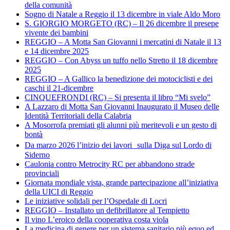
della comunità
Sogno di Natale a Reggio il 13 dicembre in viale Aldo Moro
S. GIORGIO MORGETO (RC) – Il 26 dicembre il presepe
vivente dei bambini
REGGIO – A Motta San Giovanni i mercatini di Natale il 13
e 14 dicembre 2025
REGGIO – Con Abyss un tuffo nello Stretto il 18 dicembre
2025
REGGIO – A Gallico la benedizione dei motociclisti e dei
caschi il 21-dicembre
CINQUEFRONDI (RC) – Si presenta il libro “Mi svelo”
A Lazzaro di Motta San Giovanni Inaugurato il Museo delle
Identità Territoriali della Calabria
A Mosorrofa premiati gli alunni più meritevoli e un gesto di
bontà
Da marzo 2026 l’inizio dei lavori sulla Diga sul Lordo di
Siderno
Caulonia contro Metrocity RC per abbandono strade
provinciali
Giornata mondiale vista, grande partecipazione all’iniziativa
della UICI di Reggio
Le iniziative solidali per l’Ospedale di Locri
REGGIO – Installato un defibrillatore al Tempietto
Il vino L’eroico della cooperativa costa viola
La medicina di genere per un sistema sanitario più equo ed