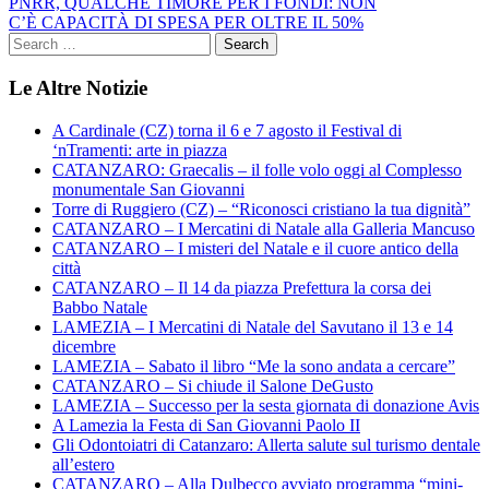
PNRR, QUALCHE TIMORE PER I FONDI: NON
C’È CAPACITÀ DI SPESA PER OLTRE IL 50%
Le Altre Notizie
A Cardinale (CZ) torna il 6 e 7 agosto il Festival di
‘nTramenti: arte in piazza
CATANZARO: Graecalis – il folle volo oggi al Complesso
monumentale San Giovanni
Torre di Ruggiero (CZ) – “Riconosci cristiano la tua dignità”
CATANZARO – I Mercatini di Natale alla Galleria Mancuso
CATANZARO – I misteri del Natale e il cuore antico della
città
CATANZARO – Il 14 da piazza Prefettura la corsa dei
Babbo Natale
LAMEZIA – I Mercatini di Natale del Savutano il 13 e 14
dicembre
LAMEZIA – Sabato il libro “Me la sono andata a cercare”
CATANZARO – Si chiude il Salone DeGusto
LAMEZIA – Successo per la sesta giornata di donazione Avis
A Lamezia la Festa di San Giovanni Paolo II
Gli Odontoiatri di Catanzaro: Allerta salute sul turismo dentale
all’estero
CATANZARO – Alla Dulbecco avviato programma “mini-