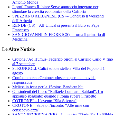
Antonio Monda
Il prof. Franco Rubino: Serve approccio integrato per
stimolare la crescita economica della Calabria
SPEZZANO ALBANESE (CS) – Concluso il weekend
dell’Arberia
RENDE (CS) – All’Unical si presenta il libro su Papa
Francesco
SAN GIOVANNI IN FIORE (CS) – Torna il primario di
Medicina
Le Altre Notizie
Crotone / Ad Humus- Federico Sironi al Castello Carlo V fino
al 7 settembre
STRONGOLI: Calici sottole stelle a Villa del Popolo il 1°
agosto
Confcommercio Crotone: «Insieme per una movida
responsabile»
Melissa in festa per la 15esima Bandiera blu
Gli studenti del Liceo “Raffaele Lombardi Satriani”: Un
applauso sbagliato: quando l’ironia supera il rispetto
COTRONEI – L’evento “Sila Scienza”
CROTONE – Sabato l’incontro “Alle urne con
consapevolezza”
SANTA SEVERINA (KR) – La mostra “Dario Fo. La Bibbia