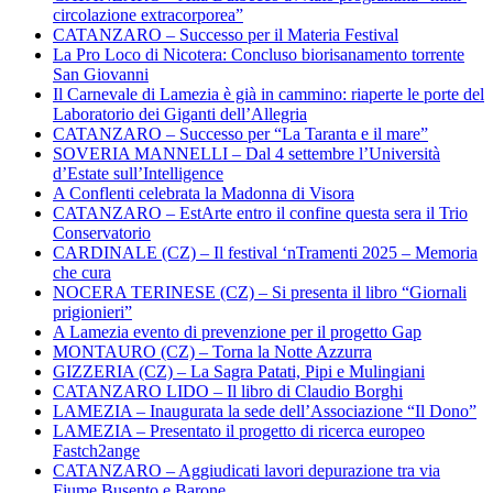
circolazione extracorporea”
CATANZARO – Successo per il Materia Festival
La Pro Loco di Nicotera: Concluso biorisanamento torrente
San Giovanni
Il Carnevale di Lamezia è già in cammino: riaperte le porte del
Laboratorio dei Giganti dell’Allegria
CATANZARO – Successo per “La Taranta e il mare”
SOVERIA MANNELLI – Dal 4 settembre l’Università
d’Estate sull’Intelligence
A Conflenti celebrata la Madonna di Visora
CATANZARO – EstArte entro il confine questa sera il Trio
Conservatorio
CARDINALE (CZ) – Il festival ‘nTramenti 2025 – Memoria
che cura
NOCERA TERINESE (CZ) – Si presenta il libro “Giornali
prigionieri”
A Lamezia evento di prevenzione per il progetto Gap
MONTAURO (CZ) – Torna la Notte Azzurra
GIZZERIA (CZ) – La Sagra Patati, Pipi e Mulingiani
CATANZARO LIDO – Il libro di Claudio Borghi
LAMEZIA – Inaugurata la sede dell’Associazione “Il Dono”
LAMEZIA – Presentato il progetto di ricerca europeo
Fastch2ange
CATANZARO – Aggiudicati lavori depurazione tra via
Fiume Busento e Barone