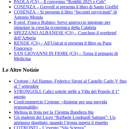
PAOLA (CS) – Il convegno “Redditi 2025 e Cpb”
COSENZA – Giovedì si presenta il libro di Santo Gioffrè
COSENZA – Si presenta il libro “Incontri ravvicinati” di
Antonio Monda
Il prof. Franco Rubino: Serve approccio integrato per
stimolare la crescita economica della Calabria
SPEZZANO ALBANESE (CS) – Concluso il weekend
dell’Arberia
RENDE (CS) – All’Unical si presenta il libro su Papa
Francesco
SAN GIOVANNI IN FIORE (CS) – Torna il primario di
Medicina
Le Altre Notizie
Crotone / Ad Humus- Federico Sironi al Castello Carlo V fino
al 7 settembre
STRONGOLI: Calici sottole stelle a Villa del Popolo il 1°
agosto
Confcommercio Crotone: «Insieme per una movida
responsabile»
Melissa in festa per la 15esima Bandiera blu
Gli studenti del Liceo “Raffaele Lombardi Satriani”: Un
applauso sbagliato: quando l’ironia supera il rispetto
COTRONEI – L’evento “Sila Scienza”