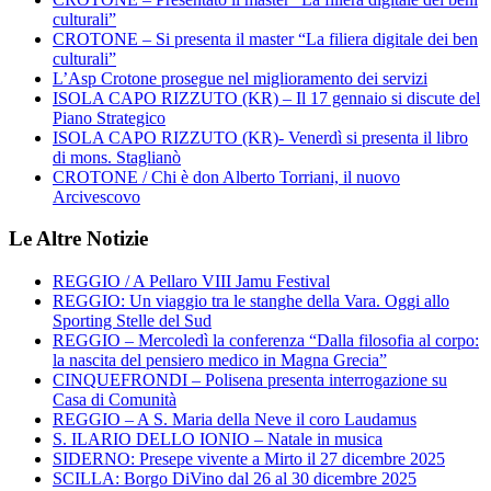
culturali”
CROTONE – Si presenta il master “La filiera digitale dei ben
culturali”
L’Asp Crotone prosegue nel miglioramento dei servizi
ISOLA CAPO RIZZUTO (KR) – Il 17 gennaio si discute del
Piano Strategico
ISOLA CAPO RIZZUTO (KR)- Venerdì si presenta il libro
di mons. Staglianò
CROTONE / Chi è don Alberto Torriani, il nuovo
Arcivescovo
Le Altre Notizie
REGGIO / A Pellaro VIII Jamu Festival
REGGIO: Un viaggio tra le stanghe della Vara. Oggi allo
Sporting Stelle del Sud
REGGIO – Mercoledì la conferenza “Dalla filosofia al corpo:
la nascita del pensiero medico in Magna Grecia”
CINQUEFRONDI – Polisena presenta interrogazione su
Casa di Comunità
REGGIO – A S. Maria della Neve il coro Laudamus
S. ILARIO DELLO IONIO – Natale in musica
SIDERNO: Presepe vivente a Mirto il 27 dicembre 2025
SCILLA: Borgo DiVino dal 26 al 30 dicembre 2025