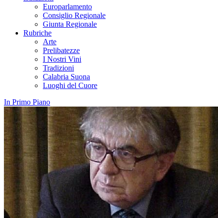
Europarlamento
Consiglio Regionale
Giunta Regionale
Rubriche
Arte
Prelibatezze
I Nostri Vini
Tradizioni
Calabria Suona
Luoghi del Cuore
In Primo Piano