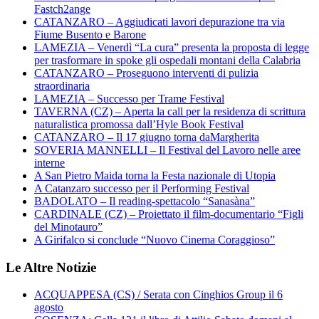
Fastch2ange
CATANZARO – Aggiudicati lavori depurazione tra via
Fiume Busento e Barone
LAMEZIA – Venerdì “La cura” presenta la proposta di legge
per trasformare in spoke gli ospedali montani della Calabria
CATANZARO – Proseguono interventi di pulizia
straordinaria
LAMEZIA – Successo per Trame Festival
TAVERNA (CZ) – Aperta la call per la residenza di scrittura
naturalistica promossa dall’Hyle Book Festival
CATANZARO – Il 17 giugno torna daMargherita
SOVERIA MANNELLI – Il Festival del Lavoro nelle aree
interne
A San Pietro Maida torna la Festa nazionale di Utopia
A Catanzaro successo per il Performing Festival
BADOLATO – Il reading-spettacolo “Sanasàna”
CARDINALE (CZ) – Proiettato il film-documentario “Figli
del Minotauro”
A Girifalco si conclude “Nuovo Cinema Coraggioso”
Le Altre Notizie
ACQUAPPESA (CS) / Serata con Cinghios Group il 6
agosto