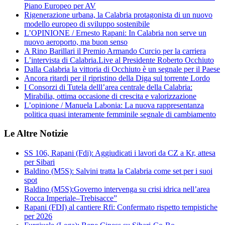
Piano Europeo per AV
Rigenerazione urbana, la Calabria protagonista di un nuovo
modello europeo di sviluppo sostenibile
L’OPINIONE / Ernesto Rapani: In Calabria non serve un
nuovo aeroporto, ma buon senso
A Rino Barillari il Premio Armando Curcio per la carriera
L’intervista di Calabria.Live al Presidente Roberto Occhiuto
Dalla Calabria la vittoria di Occhiuto è un segnale per il Paese
Ancora ritardi per il ripristino della Diga sul torrente Lordo
I Consorzi di Tutela delll’area centrale della Calabria:
Mirabilia, ottima occasione di crescita e valorizzazione
L’opinione / Manuela Labonia: La nuova rappresentanza
politica quasi interamente femminile segnale di cambiamento
Le Altre Notizie
SS 106, Rapani (Fdi): Aggiudicati i lavori da CZ a Kr, attesa
per Sibari
Baldino (M5S): Salvini tratta la Calabria come set per i suoi
spot
Baldino (M5S):Governo intervenga su crisi idrica nell’area
Rocca Imperiale–Trebisacce”
Rapani (FDI) al cantiere Rfi: Confermato rispetto tempistiche
per 2026