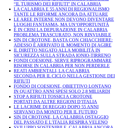
“IL TURISMO DEI RIFIUTI” IN CALABRIA
LA CALABRIA E 55 ANNI DI REGIONALISMO
TANTE LE RIFORME ANCORA DA ATTUARE
LE AREE INTERNE NON DEVONO DIVENTARE
LUOGHI FANTASMA, MA UN’OPPORTUNITÀ
È IN CRISI LA DEPURAZIONE IN CALABRIA
PROBLEMA TRASCURATO, NON RINVIABILE
SIN DI CROTONE, BASTA CON CHIACCHIERE:
ADESSO È ARRIVATO IL MOMENTO DI AGIRE
IL DIRITTO NEGATO ALLA MOBILITÀ IN
SICUREZZA SULLA STRADA IONIO-TIRRENO
FONDI COESIONE, SERVE RIPROGRAMMARE
RISORSE IN CALABRIA PER NON PERDERLE
REATI AMBIENTALI, LA CALABRIA
SECONDA PER IL CICLO NELLA GESTIONE DEI
RIFIUTI
FONDO DI COESIONE, OBIETTIVO LONTANO
IN QUATTRO ANNI SPESI SOLO 2,8 MILIARDI
STOP A RIFIUTI TOSSICI A CROTONE
PORTATI DA ALTRE REGIONI D’ITALIA
LE LACRIME DI REGGIO DOPO 55 ANNI
SERVANO DA MONITO PER IL FUTURO
SIN DI CROTONE, LA CALABRIA OSTAGGIO
DEL PASSATO E L’ITALIA RESPIRA VELENO
SVILUPPO SOSTENIBILE, CALABRIA ANCORA