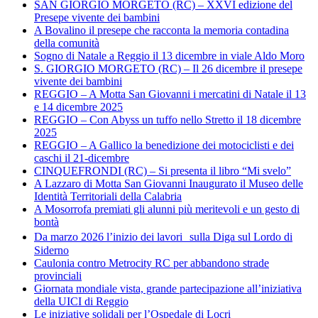
SAN GIORGIO MORGETO (RC) – XXVI edizione del
Presepe vivente dei bambini
A Bovalino il presepe che racconta la memoria contadina
della comunità
Sogno di Natale a Reggio il 13 dicembre in viale Aldo Moro
S. GIORGIO MORGETO (RC) – Il 26 dicembre il presepe
vivente dei bambini
REGGIO – A Motta San Giovanni i mercatini di Natale il 13
e 14 dicembre 2025
REGGIO – Con Abyss un tuffo nello Stretto il 18 dicembre
2025
REGGIO – A Gallico la benedizione dei motociclisti e dei
caschi il 21-dicembre
CINQUEFRONDI (RC) – Si presenta il libro “Mi svelo”
A Lazzaro di Motta San Giovanni Inaugurato il Museo delle
Identità Territoriali della Calabria
A Mosorrofa premiati gli alunni più meritevoli e un gesto di
bontà
Da marzo 2026 l’inizio dei lavori sulla Diga sul Lordo di
Siderno
Caulonia contro Metrocity RC per abbandono strade
provinciali
Giornata mondiale vista, grande partecipazione all’iniziativa
della UICI di Reggio
Le iniziative solidali per l’Ospedale di Locri