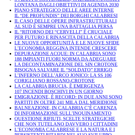
LONTANA DAGLI OBIETTIVI DI AGENDA 2030
PIANO STRATEGICO DELLE AREE INTERNE
IL “DE PROFUNDIS” DEI BORGHI CALABRESI
IL CASO DELLE OPERE INFRASTRUTTURALI
AL SUD È SEMPRE UNA BATTAGLIA PERSA
IL “RITORNO DEI “CERVELLI” È CRUCIALE
PER FUTURO E RINASCITA DELLA CALABRIA
LE NUOVE OPPORTUNITÀ E LE NUOVE SFIDE
L’ECONOMIA REGGINA INTENDE CRESCERE
DEPURAZIONE ACQUE: IN CALABRIA SONO
188 IMPIANTI FUORI NORMA DA ADEGUARE
LA DECONTAMINAZIONE DEL SIN CROTONE
BISOGNA SALVARE IL “SOLDATO” ERRIGO
L’INFERNO DELL’ARCO JONICO: LA SS 106
CORIGLIANO ROSSANO-CROTONE
LA CALABRIA BRUCIA, È EMERGENZA
107 INCENDI BOSCHIVI IN UN GIORNO
EMIGRAZIONE, È RECORD: IN DUE ANNI SONO
PARTITI IN OLTRE 241 MILA DAL MERIDIONE
BALNEAZIONE, IN CALABRIA C’È CARENZA
DI INFORMAZIONE SULL’INQUINAMENTO
QUESTIONE RIFIUTI, SCELTE STRATEGICHE
CHE NON TUTELANO DAVVERO I CITTADINI
L’ECONOMIA CALABRESE E LA NATURA E I
PERSISTENTI RITARDI NEL SUO SVILUPPO