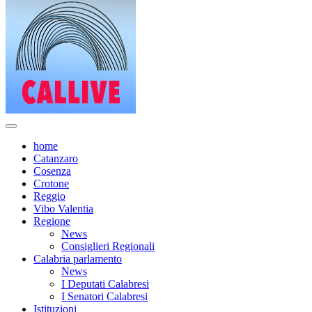
home
Catanzaro
Cosenza
Crotone
Reggio
Vibo Valentia
Regione
News
Consiglieri Regionali
Calabria parlamento
News
I Deputati Calabresi
I Senatori Calabresi
Istituzioni