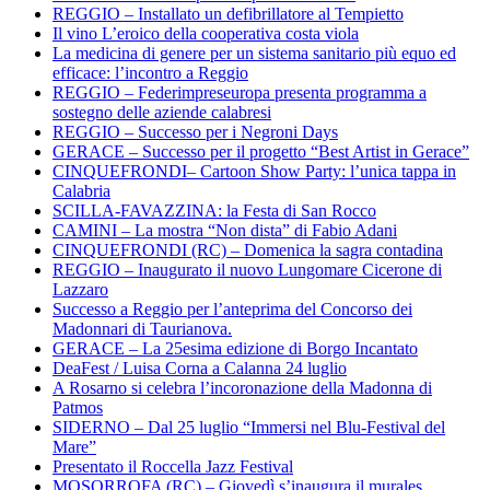
REGGIO – Installato un defibrillatore al Tempietto
Il vino L’eroico della cooperativa costa viola
La medicina di genere per un sistema sanitario più equo ed
efficace: l’incontro a Reggio
REGGIO – Federimpreseuropa presenta programma a
sostegno delle aziende calabresi
REGGIO – Successo per i Negroni Days
GERACE – Successo per il progetto “Best Artist in Gerace”
CINQUEFRONDI– Cartoon Show Party: l’unica tappa in
Calabria
SCILLA-FAVAZZINA: la Festa di San Rocco
CAMINI – La mostra “Non dista” di Fabio Adani
CINQUEFRONDI (RC) – Domenica la sagra contadina
REGGIO – Inaugurato il nuovo Lungomare Cicerone di
Lazzaro
Successo a Reggio per l’anteprima del Concorso dei
Madonnari di Taurianova.
GERACE – La 25esima edizione di Borgo Incantato
DeaFest / Luisa Corna a Calanna 24 luglio
A Rosarno si celebra l’incoronazione della Madonna di
Patmos
SIDERNO – Dal 25 luglio “Immersi nel Blu-Festival del
Mare”
Presentato il Roccella Jazz Festival
MOSORROFA (RC) – Giovedì s’inaugura il murales