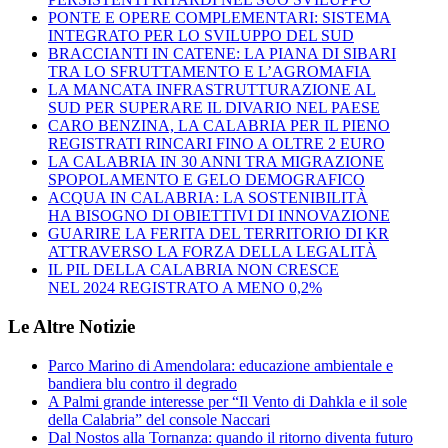
PONTE E OPERE COMPLEMENTARI: SISTEMA
INTEGRATO PER LO SVILUPPO DEL SUD
BRACCIANTI IN CATENE: LA PIANA DI SIBARI
TRA LO SFRUTTAMENTO E L’AGROMAFIA
LA MANCATA INFRASTRUTTURAZIONE AL
SUD PER SUPERARE IL DIVARIO NEL PAESE
CARO BENZINA, LA CALABRIA PER IL PIENO
REGISTRATI RINCARI FINO A OLTRE 2 EURO
LA CALABRIA IN 30 ANNI TRA MIGRAZIONE
SPOPOLAMENTO E GELO DEMOGRAFICO
ACQUA IN CALABRIA: LA SOSTENIBILITÀ
HA BISOGNO DI OBIETTIVI DI INNOVAZIONE
GUARIRE LA FERITA DEL TERRITORIO DI KR
ATTRAVERSO LA FORZA DELLA LEGALITÀ
IL PIL DELLA CALABRIA NON CRESCE
NEL 2024 REGISTRATO A MENO 0,2%
Le Altre Notizie
Parco Marino di Amendolara: educazione ambientale e
bandiera blu contro il degrado
A Palmi grande interesse per “Il Vento di Dahkla e il sole
della Calabria” del console Naccari
Dal Nostos alla Tornanza: quando il ritorno diventa futuro