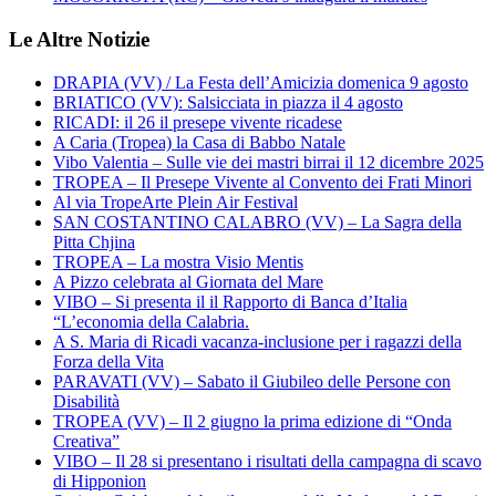
Le Altre Notizie
DRAPIA (VV) / La Festa dell’Amicizia domenica 9 agosto
BRIATICO (VV): Salsicciata in piazza il 4 agosto
RICADI: il 26 il presepe vivente ricadese
A Caria (Tropea) la Casa di Babbo Natale
Vibo Valentia – Sulle vie dei mastri birrai il 12 dicembre 2025
TROPEA – Il Presepe Vivente al Convento dei Frati Minori
Al via TropeArte Plein Air Festival
SAN COSTANTINO CALABRO (VV) – La Sagra della
Pitta Chjina
TROPEA – La mostra Visio Mentis
A Pizzo celebrata al Giornata del Mare
VIBO – Si presenta il il Rapporto di Banca d’Italia
“L’economia della Calabria.
A S. Maria di Ricadi vacanza-inclusione per i ragazzi della
Forza della Vita
PARAVATI (VV) – Sabato il Giubileo delle Persone con
Disabilità
TROPEA (VV) – Il 2 giugno la prima edizione di “Onda
Creativa”
VIBO – Il 28 si presentano i risultati della campagna di scavo
di Hipponion