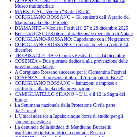
COSENZA: Cella 121 il libro di Attilio Sabato domani al
Museo multimediale
MARZI (CS) – Venerdì “Radici Reali”
CORIGLIANO ROSSANO – Gli studenti dell’Agrario del
Majorana alla Diga Farneto
DIAMANTE – Vicoli in Festival il 27 e 28 dicembre 2025
Belcastro (CS) il 28 ritorna il tradizionale mercatino di Natale
CORIGLIANO-ROSSANO: Capodanno con i Negramaro
CORIGLIANO-ROSSANO: Tombola benefica Aido il 14
dicembre
TREBISACCE: 3Bee Comics Festival il 12-14 dicembre
COSENZA – Due giornate dedicate alla prevenzione delle
infezioni ospedaliere
A Corigliano Rossano successo per il Clementina Festival
COSENZA – Si presenta il libro “L’orologiaio di Brest”
CORIGLIANO ROSSANO – Istituzioni e imprese a
confronto sulla tutela della prevenzione
CAMIGLIATELLO SILANO – L’11 e il 12 la Sagra del
Fungo
La Settimana nazionale della Protezione Civile parte
dall’Unical
L’Unical aderisce a Iupals: cinque borse di studio per gli
studenti palestinesi
La denuncia della sindaca di Mendicino Bucarelli:
nsufficiente ripristino idrico a contrada Rosario