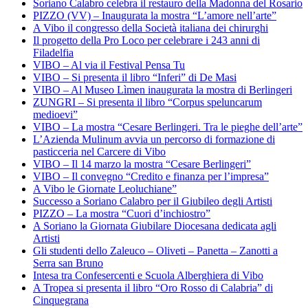
Soriano Calabro celebra il restauro della Madonna del Rosario
PIZZO (VV) – Inaugurata la mostra “L’amore nell’arte”
A Vibo il congresso della Società italiana dei chirurghi
Il progetto della Pro Loco per celebrare i 243 anni di
Filadelfia
VIBO – Al via il Festival Pensa Tu
VIBO – Si presenta il libro “Inferi” di De Masi
VIBO – Al Museo Lìmen inaugurata la mostra di Berlingeri
ZUNGRI – Si presenta il libro “Corpus speluncarum
medioevi”
VIBO – La mostra “Cesare Berlingeri. Tra le pieghe dell’arte”
L’Azienda Mulinum avvia un percorso di formazione di
pasticceria nel Carcere di Vibo
VIBO – Il 14 marzo la mostra “Cesare Berlingeri”
VIBO – Il convegno “Credito e finanza per l’impresa”
A Vibo le Giornate Leoluchiane”
Successo a Soriano Calabro per il Giubileo degli Artisti
PIZZO – La mostra “Cuori d’inchiostro”
A Soriano la Giornata Giubilare Diocesana dedicata agli
Artisti
Gli studenti dello Zaleuco – Oliveti – Panetta – Zanotti a
Serra san Bruno
Intesa tra Confesercenti e Scuola Alberghiera di Vibo
A Tropea si presenta il libro “Oro Rosso di Calabria” di
Cinquegrana