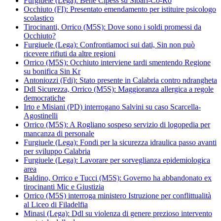
Furgiuele (Lega): Bene Cipess su Sibari-Co-Ro
Occhiuto (FI): Presentato emendamento per istituire psicologo
scolastico
Tirocinanti, Orrico (M5S): Dove sono i soldi promessi da
Occhiuto?
Furgiuele (Lega): Confrontiamoci sui dati, Sin non può
ricevere rifiuti da altre regioni
Orrico (M5S): Occhiuto interviene tardi smentendo Regione
su bonifica Sin Kr
Antoniozzi (Fdi): Stato presente in Calabria contro ndrangheta
Ddl Sicurezza, Orrico (M5S): Maggioranza allergica a regole
democratiche
Irto e Misiani (PD) interrogano Salvini su caso Scarcella-
Agostinelli
Orrico (M5S): A Rogliano sospeso servizio di logopedia per
mancanza di personale
Furgiuele (Lega): Fondi per la sicurezza idraulica passo avanti
per sviluppo Calabria
Furgiuele (Lega): Lavorare per sorveglianza epidemiologica
area
Baldino, Orrico e Tucci (M5S): Governo ha abbandonato ex
tirocinanti Mic e Giustizia
Orrico (M5S) interroga ministero Istruzione per conflittualità
al Liceo di Filadelfia
Minasi (Lega): Ddl su violenza di genere prezioso intervento