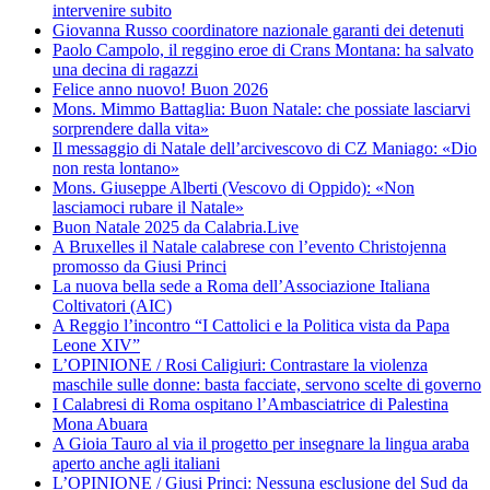
intervenire subito
Giovanna Russo coordinatore nazionale garanti dei detenuti
Paolo Campolo, il reggino eroe di Crans Montana: ha salvato
una decina di ragazzi
Felice anno nuovo! Buon 2026
Mons. Mimmo Battaglia: Buon Natale: che possiate lasciarvi
sorprendere dalla vita»
Il messaggio di Natale dell’arcivescovo di CZ Maniago: «Dio
non resta lontano»
Mons. Giuseppe Alberti (Vescovo di Oppido): «Non
lasciamoci rubare il Natale»
Buon Natale 2025 da Calabria.Live
A Bruxelles il Natale calabrese con l’evento Christojenna
promosso da Giusi Princi
La nuova bella sede a Roma dell’Associazione Italiana
Coltivatori (AIC)
A Reggio l’incontro “I Cattolici e la Politica vista da Papa
Leone XIV”
L’OPINIONE / Rosi Caligiuri: Contrastare la violenza
maschile sulle donne: basta facciate, servono scelte di governo
I Calabresi di Roma ospitano l’Ambasciatrice di Palestina
Mona Abuara
A Gioia Tauro al via il progetto per insegnare la lingua araba
aperto anche agli italiani
L’OPINIONE / Giusi Princi: Nessuna esclusione del Sud da