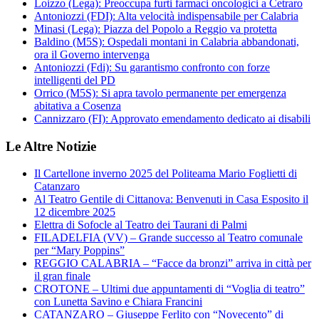
Loizzo (Lega): Preoccupa furti farmaci oncologici a Cetraro
Antoniozzi (FDI): Alta velocità indispensabile per Calabria
Minasi (Lega): Piazza del Popolo a Reggio va protetta
Baldino (M5S): Ospedali montani in Calabria abbandonati,
ora il Governo intervenga
Antoniozzi (Fdi): Su garantismo confronto con forze
intelligenti del PD
Orrico (M5S): Si apra tavolo permanente per emergenza
abitativa a Cosenza
Cannizzaro (FI): Approvato emendamento dedicato ai disabili
Le Altre Notizie
Il Cartellone inverno 2025 del Politeama Mario Foglietti di
Catanzaro
Al Teatro Gentile di Cittanova: Benvenuti in Casa Esposito il
12 dicembre 2025
Elettra di Sofocle al Teatro dei Taurani di Palmi
FILADELFIA (VV) – Grande successo al Teatro comunale
per “Mary Poppins”
REGGIO CALABRIA – “Facce da bronzi” arriva in città per
il gran finale
CROTONE – Ultimi due appuntamenti di “Voglia di teatro”
con Lunetta Savino e Chiara Francini
CATANZARO – Giuseppe Ferlito con “Novecento” di