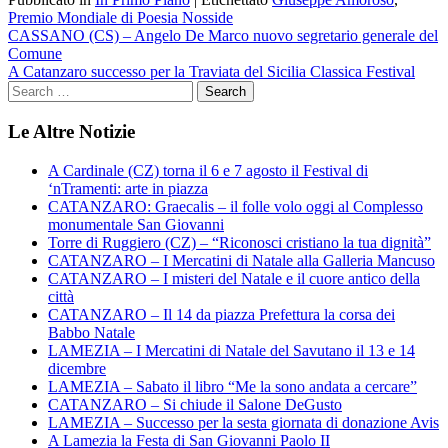
Premio Mondiale di Poesia Nosside
Navigazione
CASSANO (CS) – Angelo De Marco nuovo segretario generale del
Comune
articoli
A Catanzaro successo per la Traviata del Sicilia Classica Festival
Le Altre Notizie
A Cardinale (CZ) torna il 6 e 7 agosto il Festival di
‘nTramenti: arte in piazza
CATANZARO: Graecalis – il folle volo oggi al Complesso
monumentale San Giovanni
Torre di Ruggiero (CZ) – “Riconosci cristiano la tua dignità”
CATANZARO – I Mercatini di Natale alla Galleria Mancuso
CATANZARO – I misteri del Natale e il cuore antico della
città
CATANZARO – Il 14 da piazza Prefettura la corsa dei
Babbo Natale
LAMEZIA – I Mercatini di Natale del Savutano il 13 e 14
dicembre
LAMEZIA – Sabato il libro “Me la sono andata a cercare”
CATANZARO – Si chiude il Salone DeGusto
LAMEZIA – Successo per la sesta giornata di donazione Avis
A Lamezia la Festa di San Giovanni Paolo II