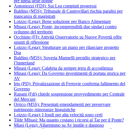
per tutela delle donne
Antoniozzi (FDI): Sui Lea compiuti progressi
Baldino (M5S): Tribunale di Castrovillari rischia paralisi per
mancanza di magistrati
Loizzo (Lega): Bene soluzione per Banco Alimentare
Minasi (Lega): Ponte, incomprensibili due sindaci contro
sviluppo del territorio
Occhiuto (FI): Attività Osservatorio su Nuove Povertà offre
spunti di riflessione
Loizzo (Lega): Strutturare un piano per rilanciare progetto
Dsa
Baldino (M5S): Soveria Mannelli presidio strategico per
l’hinterland
Minasi (Lega): Calabria da sempre terra di accoglienza
Minasi (Lega): Da Governo investimenti di portata storica per
AV
Irto (PD): Privatizzazione di Ferrovie conferma fallimento del
Governo
Rapani (Fdi) chiede sospensione provvedimento per Centrale
del Mercure
Orrico (M5S): Presentati emendamenti per preservare
patrimonio minoranze linguistiche
Loizzo (Lega): I fondi per alta velocità sono certi
Tilde MInasi: Ma quanto costano i ricorsi al Tar per il Ponte?
Miasi (Lega): Allarmismo su Av inutile e dannoso