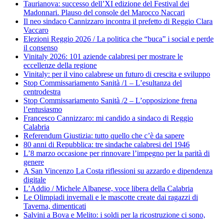
Taurianova: successo dell’XI edizione del Festival dei
Madonnari. Plauso del console del Marocco Naccari
Il neo sindaco Cannizzaro incontra il prefetto di Reggio Clara
Vaccaro
Elezioni Reggio 2026 / La politica che “buca” i social e perde
il consenso
Vinitaly 2026: 101 aziende calabresi per mostrare le
eccellenze della regione
Vinitaly: per il vino calabrese un futuro di crescita e sviluppo
Stop Commissariamento Sanità /1 – L’esultanza del
centrodestra
Stop Commissariamento Sanità /2 – L’opposizione frena
l’entusiasmo
Francesco Cannizzaro: mi candido a sindaco di Reggio
Calabria
Referendum Giustizia: tutto quello che c’è da sapere
80 anni di Repubblica: tre sindache calabresi del 1946
L’8 marzo occasione per rinnovare l’impegno per la parità di
genere
A San Vincenzo La Costa riflessioni su azzardo e dipendenza
digitale
L’Addio / Michele Albanese, voce libera della Calabria
Le Olimpiadi invernali e le mascotte create dai ragazzi di
Taverna, dimenticati
Salvini a Bova e Melito: i soldi per la ricostruzione ci sono,