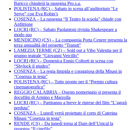
Baricco chiuderà la rassegna Pro.s.a.
POLISTENA (RC) – Sabato in scena all’auditorium “Le
Serve” con Eva Robin’s
COSENZA – La rassegna “Il Teatro fa scuola” chiude con
Anfitrione
LOCRI (RC) – Sabato Paolantoni rivisita Shakespeare a
modo suo
MENDICINO (CS) – La compagnia Porta Cenere presenta la
terza annualità del progetto “Transit”
LAMEZIA TERME (CZ) – Sold out a Vibo Valentia per il
gruppo teatrale “Giovanni Vercillo”
LOCRI (RC) – Domenica Ennio Coltorti in scena con
“Shylock il giudeo”
COSENZA – La regia limpida e coraggiosa della Misasi in
“Cosenza in testa”
POLISTENA (RC) – Tutto pronto per il “Premio cultura
cinematografica”
REGGIO CALABRIA – Questo pomeriggio si presenta il
docufilm di Armino e Marzolla
LOCRI (RC) – Partiranno a breve le riprese del film “L’agorà
perduta”
COSENZA – Lunedì verrà proiettato il corto di Caterina
Minasi “Cosenza in testa”
RENDE (CS) – Da lunedì torna al Dam dell’Unical la
rassegna “Il cinefilo”