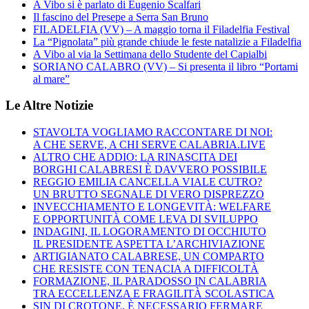
A Vibo si è parlato di Eugenio Scalfari
Il fascino del Presepe a Serra San Bruno
FILADELFIA (VV) – A maggio torna il Filadelfia Festival
La “Pignolata” più grande chiude le feste natalizie a Filadelfia
A Vibo al via la Settimana dello Studente del Capialbi
SORIANO CALABRO (VV) – Si presenta il libro “Portami
al mare”
Le Altre Notizie
STAVOLTA VOGLIAMO RACCONTARE DI NOI:
A CHE SERVE, A CHI SERVE CALABRIA.LIVE
ALTRO CHE ADDIO: LA RINASCITA DEI
BORGHI CALABRESI È DAVVERO POSSIBILE
REGGIO EMILIA CANCELLA VIALE CUTRO?
UN BRUTTO SEGNALE DI VERO DISPREZZO
INVECCHIAMENTO E LONGEVITÀ: WELFARE
E OPPORTUNITÀ COME LEVA DI SVILUPPO
INDAGINI, IL LOGORAMENTO DI OCCHIUTO
IL PRESIDENTE ASPETTA L’ARCHIVIAZIONE
ARTIGIANATO CALABRESE, UN COMPARTO
CHE RESISTE CON TENACIA A DIFFICOLTÀ
FORMAZIONE, IL PARADOSSO IN CALABRIA
TRA ECCELLENZA E FRAGILITÀ SCOLASTICA
SIN DI CROTONE, È NECESSARIO FERMARE