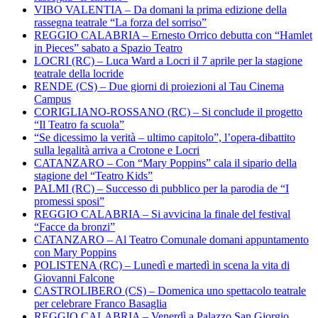
VIBO VALENTIA – Da domani la prima edizione della
rassegna teatrale “La forza del sorriso”
REGGIO CALABRIA – Ernesto Orrico debutta con “Hamlet
in Pieces” sabato a Spazio Teatro
LOCRI (RC) – Luca Ward a Locri il 7 aprile per la stagione
teatrale della locride
RENDE (CS) – Due giorni di proiezioni al Tau Cinema
Campus
CORIGLIANO-ROSSANO (RC) – Si conclude il progetto
“Il Teatro fa scuola”
“Se dicessimo la verità – ultimo capitolo”, l’opera-dibattito
sulla legalità arriva a Crotone e Locri
CATANZARO – Con “Mary Poppins” cala il sipario della
stagione del “Teatro Kids”
PALMI (RC) – Successo di pubblico per la parodia de “I
promessi sposi”
REGGIO CALABRIA – Si avvicina la finale del festival
“Facce da bronzi”
CATANZARO – Al Teatro Comunale domani appuntamento
con Mary Poppins
POLISTENA (RC) – Lunedì e martedì in scena la vita di
Giovanni Falcone
CASTROLIBERO (CS) – Domenica uno spettacolo teatrale
per celebrare Franco Basaglia
REGGIO CALABRIA – Venerdì a Palazzo San Giorgio