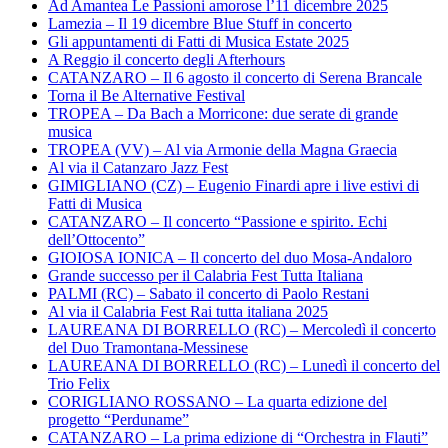
Ad Amantea Le Passioni amorose l’11 dicembre 2025
Lamezia – Il 19 dicembre Blue Stuff in concerto
Gli appuntamenti di Fatti di Musica Estate 2025
A Reggio il concerto degli Afterhours
CATANZARO – Il 6 agosto il concerto di Serena Brancale
Torna il Be Alternative Festival
TROPEA – Da Bach a Morricone: due serate di grande
musica
TROPEA (VV) – Al via Armonie della Magna Graecia
Al via il Catanzaro Jazz Fest
GIMIGLIANO (CZ) – Eugenio Finardi apre i live estivi di
Fatti di Musica
CATANZARO – Il concerto “Passione e spirito. Echi
dell’Ottocento”
GIOIOSA IONICA – Il concerto del duo Mosa-Andaloro
Grande successo per il Calabria Fest Tutta Italiana
PALMI (RC) – Sabato il concerto di Paolo Restani
Al via il Calabria Fest Rai tutta italiana 2025
LAUREANA DI BORRELLO (RC) – Mercoledì il concerto
del Duo Tramontana-Messinese
LAUREANA DI BORRELLO (RC) – Lunedì il concerto del
Trio Felix
CORIGLIANO ROSSANO – La quarta edizione del
progetto “Perduname”
CATANZARO – La prima edizione di “Orchestra in Flauti”