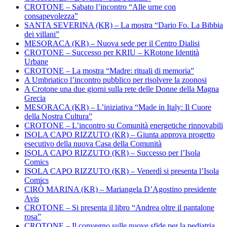
CROTONE – Sabato l’incontro “Alle urne con
consapevolezza”
SANTA SEVERINA (KR) – La mostra “Dario Fo. La Bibbia
dei villani”
MESORACA (KR) – Nuova sede per il Centro Dialisi
CROTONE – Successo per KRIU – KRotone Identità
Urbane
CROTONE – La mostra “Madre: rituali di memoria”
A Umbriatico l’incontro pubblico per risolvere la zoonosi
A Crotone una due giorni sulla rete delle Donne della Magna
Grecia
MESORACA (KR) – L’iniziativa “Made in Italy: Il Cuore
della Nostra Cultura”
CROTONE – L’incontro su Comunità energetiche rinnovabili
ISOLA CAPO RIZZUTO (KR) – Giunta approva progetto
esecutivo della nuova Casa della Comunità
ISOLA CAPO RIZZUTO (KR) – Successo per l’Isola
Comics
ISOLA CAPO RIZZUTO (KR) – Venerdì si presenta l’Isola
Comics
CIRÒ MARINA (KR) – Mariangela D’Agostino presidente
Avis
CROTONE – Si presenta il libro “Andrea oltre il pantalone
rosa”
CROTONE – Il convegno sulle nuove sfide per la pediatria