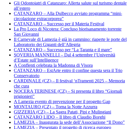
Gli Odontoiatri di Catanzaro: Allerta salute sul turismo dentale
all’estero
CATANZARO – Alla Dulbecco avviato programma “mini-
circolazione extracorporea”
CATANZARO – Successo per il Materia Festival
La Pro Loco di Nicotera: Concluso biorisanamento torrente
San Giovanni
Il Carnevale di Lamezia è già in cammino: riaperte le porte del
Laboratorio dei Giganti dell’Allegria
CATANZARO – Successo per “La Taranta e il mare”
SOVERIA MANNELLI – Dal 4 settembre l’Università
d’Estate sull’Intelligence
A Conflenti celebrata la Madonna di Visora
CATANZARO – EstArte entro il confine questa sera il Trio
Conservatorio
CARDINALE (CZ) – Il festival ‘nTramenti 2025 – Memoria
che cura
NOCERA TERINESE (CZ) – Si presenta il libro “Giornali
prigionieri”
A Lamezia evento di prevenzione per il progetto Gap
MONTAURO (CZ) – Torna la Notte Azzurra
GIZZERIA (CZ) – La Sagra Patati, Pipi e Mulingiani
CATANZARO LIDO – Il libro di Claudio Borghi
LAMEZIA – Inaugurata la sede dell’Associazione “Il Dono”
LAMEZIA – Presentato il progetto di ricerca europeo