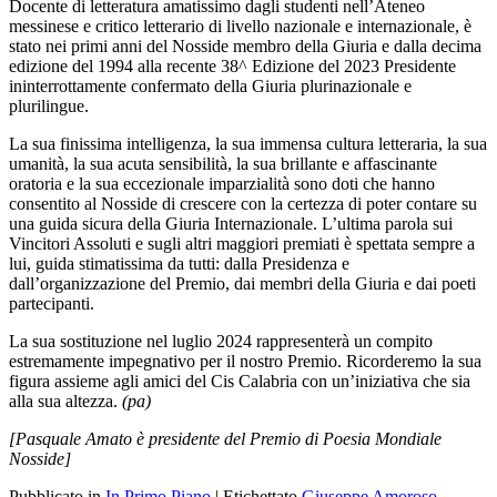
Docente di letteratura amatissimo dagli studenti nell’Ateneo
messinese e critico letterario di livello nazionale e internazionale, è
stato nei primi anni del Nosside membro della Giuria e dalla decima
edizione del 1994 alla recente 38^ Edizione del 2023 Presidente
ininterrottamente confermato della Giuria plurinazionale e
plurilingue.
La sua finissima intelligenza, la sua immensa cultura letteraria, la sua
umanità, la sua acuta sensibilità, la sua brillante e affascinante
oratoria e la sua eccezionale imparzialità sono doti che hanno
consentito al Nosside di crescere con la certezza di poter contare su
una guida sicura della Giuria Internazionale. L’ultima parola sui
Vincitori Assoluti e sugli altri maggiori premiati è spettata sempre a
lui, guida stimatissima da tutti: dalla Presidenza e
dall’organizzazione del Premio, dai membri della Giuria e dai poeti
partecipanti.
La sua sostituzione nel luglio 2024 rappresenterà un compito
estremamente impegnativo per il nostro Premio. Ricorderemo la sua
figura assieme agli amici del Cis Calabria con un’iniziativa che sia
alla sua altezza.
(pa)
[Pasquale Amato è presidente del Premio di Poesia Mondiale
Nosside]
Pubblicato in
In Primo Piano
|
Etichettato
Giuseppe Amoroso
,