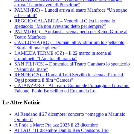
arriva “La primavera di Persefone”
PALMI (RC) – Lunedì arriva al teatro Manfroce “Un sogno
ad Istanbul”
REGGIO CALABRIA – Venerdì al Cilea in scena lo
spettacolo “Ma non avevamo detto per sempre?”
PALMI (RC) – Applausi a scena aperta per Remo Girone al
Teatro Manfroce
CAULONIA (RC) – Domani all’Auditorium lo spettacolo
“Storia di una capinera”
LAMEZIA TERME (CZ) – Il 22 marzo in scena al
Grandinetti “L’anatra all’arancia”
SAN FILI (CS) – Domenica al Teatro Gambaro lo spettacolo
“Venuti dal mare”
RENDE (CS) – Domani Toni Servillo in scena all’Unical.
Oggi presenta il film “Caracas”
CATANZARO – Al Teatro Comunale l’omaggio a Giovanni
Falcone, Paolo Borsellino ed Emanuela Loi
Le Altre Notizie
Al Rendano il 27 dicembre: concerto “omaggio a Maurizio
Quintieri”
A Praja a Mare: Prajazz 2025 il 23 dicembre
Al TAU l’11 dicembre Danilo Rea Chansons Trio