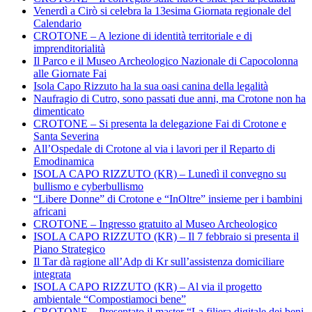
Venerdì a Cirò si celebra la 13esima Giornata regionale del
Calendario
CROTONE – A lezione di identità territoriale e di
imprenditorialità
Il Parco e il Museo Archeologico Nazionale di Capocolonna
alle Giornate Fai
Isola Capo Rizzuto ha la sua oasi canina della legalità
Naufragio di Cutro, sono passati due anni, ma Crotone non ha
dimenticato
CROTONE – Si presenta la delegazione Fai di Crotone e
Santa Severina
All’Ospedale di Crotone al via i lavori per il Reparto di
Emodinamica
ISOLA CAPO RIZZUTO (KR) – Lunedì il convegno su
bullismo e cyberbullismo
“Libere Donne” di Crotone e “InOltre” insieme per i bambini
africani
CROTONE – Ingresso gratuito al Museo Archeologico
ISOLA CAPO RIZZUTO (KR) – Il 7 febbraio si presenta il
Piano Strategico
Il Tar dà ragione all’Adp di Kr sull’assistenza domiciliare
integrata
ISOLA CAPO RIZZUTO (KR) – Al via il progetto
ambientale “Compostiamoci bene”
CROTONE – Presentato il master “La filiera digitale dei beni