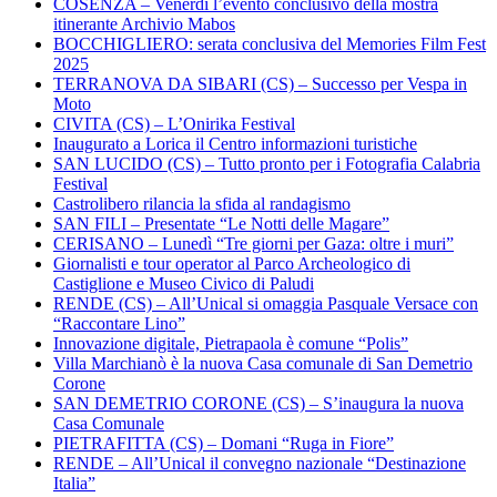
COSENZA – Venerdì l’evento conclusivo della mostra
itinerante Archivio Mabos
BOCCHIGLIERO: serata conclusiva del Memories Film Fest
2025
TERRANOVA DA SIBARI (CS) – Successo per Vespa in
Moto
CIVITA (CS) – L’Onirika Festival
Inaugurato a Lorica il Centro informazioni turistiche
SAN LUCIDO (CS) – Tutto pronto per i Fotografia Calabria
Festival
Castrolibero rilancia la sfida al randagismo
SAN FILI – Presentate “Le Notti delle Magare”
CERISANO – Lunedì “Tre giorni per Gaza: oltre i muri”
Giornalisti e tour operator al Parco Archeologico di
Castiglione e Museo Civico di Paludi
RENDE (CS) – All’Unical si omaggia Pasquale Versace con
“Raccontare Lino”
Innovazione digitale, Pietrapaola è comune “Polis”
Villa Marchianò è la nuova Casa comunale di San Demetrio
Corone
SAN DEMETRIO CORONE (CS) – S’inaugura la nuova
Casa Comunale
PIETRAFITTA (CS) – Domani “Ruga in Fiore”
RENDE – All’Unical il convegno nazionale “Destinazione
Italia”