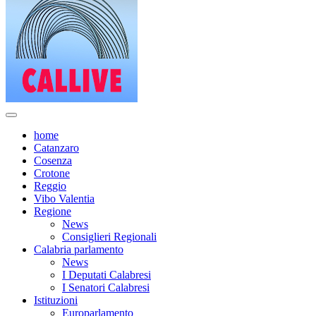
home
Catanzaro
Cosenza
Crotone
Reggio
Vibo Valentia
Regione
News
Consiglieri Regionali
Calabria parlamento
News
I Deputati Calabresi
I Senatori Calabresi
Istituzioni
Europarlamento