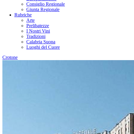
Consiglio Regionale
Giunta Regionale
Rubriche
Arte
Prelibatezze
I Nostri Vini
Tradizioni
Calabria Suona
Luoghi del Cuore
Crotone