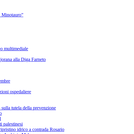
l Minotauro”
eo multimediale
rana alla Diga Farneto
embre
ioni ospedaliere
lla tutela della prevenzione
o
l
i palestinesi
ipristino idrico a contrada Rosario