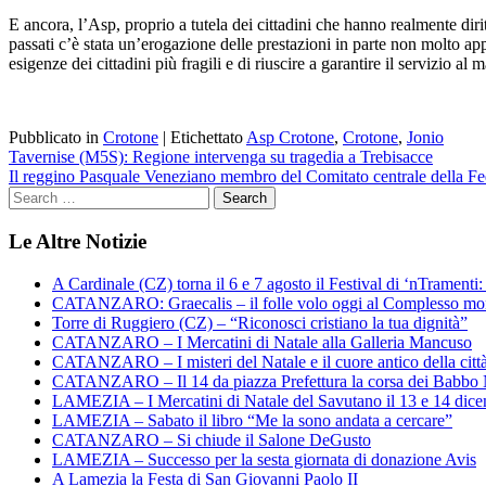
E ancora, l’Asp, proprio a tutela dei cittadini che hanno realmente dirit
passati c’è stata un’erogazione delle prestazioni in parte non molto appr
esigenze dei cittadini più fragili e di riuscire a garantire il servizio 
Pubblicato in
Crotone
|
Etichettato
Asp Crotone
,
Crotone
,
Jonio
Navigazione
Tavernise (M5S): Regione intervenga su tragedia a Trebisacce
Il reggino Pasquale Veneziano membro del Comitato centrale della Fe
articoli
Le Altre Notizie
A Cardinale (CZ) torna il 6 e 7 agosto il Festival di ‘nTramenti: 
CATANZARO: Graecalis – il folle volo oggi al Complesso m
Torre di Ruggiero (CZ) – “Riconosci cristiano la tua dignità”
CATANZARO – I Mercatini di Natale alla Galleria Mancuso
CATANZARO – I misteri del Natale e il cuore antico della citt
CATANZARO – Il 14 da piazza Prefettura la corsa dei Babbo 
LAMEZIA – I Mercatini di Natale del Savutano il 13 e 14 dic
LAMEZIA – Sabato il libro “Me la sono andata a cercare”
CATANZARO – Si chiude il Salone DeGusto
LAMEZIA – Successo per la sesta giornata di donazione Avis
A Lamezia la Festa di San Giovanni Paolo II