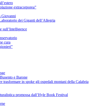
ll’estero
azione extracorporea”
n Giovanni
Laboratorio dei Giganti dell’Allegria
sull’Intelligence
nservatorio
he cura
ionieri”
ange
 Busento e Barone
 trasformare in spoke gli ospedali montani della Calabria
turalistica promossa dall’Hyle Book Festival
rne