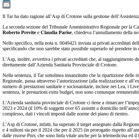
LinkedIn
Email
Il Tar ha dato ragione all’Asp di Crotone sulla gestione dell’Assistenz
La seconda sezione del Tribunale Amministrativo Regionale per la Cal
Roberto Previte
e
Claudia Parise
, chiedeva l’annullamento della not
Nello specifico, nella nota n. 0049421 inviata ai privati accreditati de
specificando che non sarebbe stato possibile superarlo né prendere in 
L’Asp, inoltre, avvertiva i privati accreditati che, al raggiungimento d
direttamente dall’Azienda Sanitaria Provinciale di Crotone.
Nella sentenza, il Tar sottolinea innanzitutto che la ripartizione delle r
Regionale, passa attraverso l’autorizzazione
(alla realizzazione e all’e
numero di prestazioni sanitarie e sociosanitarie, incluse nei Lea, i Live
sentenza, le prestazioni extra budget, non sono comunque remunerabil
L’Azienda sanitaria provinciale di Crotone ci tiene a rimarcare l’impegn
2023 e 2024 (il 10% di soggetti over 65 assistiti a domicilio nell’anno)
complesso, dati i vincoli imposti dalle norme del piano di rientro.
L’Asp di Crotone, infatti, ha superato il target assegnato dalla Regio
e 4 milioni sia per il 2024 che per il 2025 (in prorogatio rispetto all’a
dalle risorse Pnrr, che sono linfa vitale anche per la telemedicina ed il