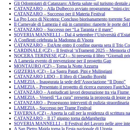
Gli Odontoiatri di Catanzaro: Allerta salute sul turismo dentale a
CATANZARO – Alla Dulbecco avviato programma “mini-circol
CATANZARO – Successo per il Materia Festival
La Pro Loco di Nicotera: Concluso biorisanamento torrente Sa
Il Carnevale di Lamezia è già in cammino: riaperte le porte del 
CATANZARO – Successo per “La Taranta e il mare”
SOVERIA MANNELLI – Dal 4 settembre l’Università d’Estate 
A Conflenti celebrata la Madonna di Visora
CATANZARO – EstArte entro il confine questa sera il Trio Co
CARDINALE (CZ) – Il festival ‘nTramenti 2025 – Memoria c
NOCERA TERINESE (CZ) – Si presenta il libro “Giornali prig
A Lamezia evento di prevenzione per il progetto Gap
MONTAURO (CZ) – Torna la Notte Azzurra
GIZZERIA (CZ) – La Sagra Patati, Pipi e Mulingiani
CATANZARO LIDO – Il libro di Claudio Borghi
LAMEZIA – Inaugurata la sede dell’Associazione “Il Dono”
LAMEZIA – Presentato il progetto di ricerca europeo Fastch2
CATANZARO – Aggiudicati lavori depurazione tra via Fiume
LAMEZIA – Venerdì “La cura” presenta la proposta di legge per
CATANZARO – Proseguono interventi di pulizia straordinaria
LAMEZIA – Successo per Trame Festival
TAVERNA (CZ) – Aperta la call per la residenza di scrittura na
CATANZARO – Il 17 giugno torna daMargherita
SOVERIA MANNELLI – Il Festival del Lavoro nelle aree inte
A San Pietro Maida torna la Festa nazionale di Utopia