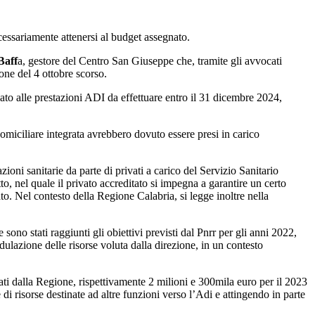
ecessariamente attenersi al budget assegnato.
Baff
a, gestore del Centro San Giuseppe che, tramite gli avvocati
one del 4 ottobre scorso.
nato alle prestazioni ADI da effettuare entro il 31 dicembre 2024,
 domiciliare integrata avrebbero dovuto essere presi in carico
zioni sanitarie da parte di privati a carico del Servizio Sanitario
tto, nel quale il privato accreditato si impegna a garantire un certo
zato. Nel contesto della Regione Calabria, si legge inoltre nella
ono stati raggiunti gli obiettivi previsti dal Pnrr per gli anni 2022,
dulazione delle risorse voluta dalla direzione, in un contesto
ti dalla Regione, rispettivamente 2 milioni e 300mila euro per il 2023
 di risorse destinate ad altre funzioni verso l’Adi e attingendo in parte