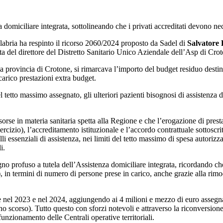
a domiciliare integrata,
sottolineando che i privati accreditati devono n
abria ha respinto il ricorso 2060/2024 proposto da Sadel di
Salvatore 
a del direttore del Distretto Sanitario Unico Aziendale dell’Asp di Crot
lla provincia di Crotone, si rimarcava l’importo del budget residuo desti
carico prestazioni extra budget.
el tetto massimo assegnato, gli ulteriori pazienti bisognosi di assistenza
isorse in materia sanitaria spetta alla Regione e che l’erogazione di presta
sercizio), l’accreditamento istituzionale e l’accordo contrattuale sottoscri
lli essenziali di assistenza, nei limiti del tetto massimo di spesa autoriz
i.
o profuso a tutela dell’Assistenza domiciliare integrata, ricordando che s
, in termini di numero di persone prese in carico, anche grazie alla rimo
ne nel 2023 e nel 2024, aggiungendo ai 4 milioni e mezzo di euro assegna
nno scorso). Tutto questo con sforzi notevoli e attraverso la riconversione
 funzionamento delle Centrali operative territoriali.