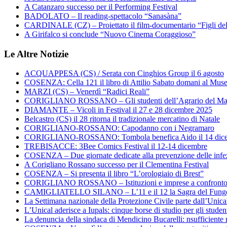
A Catanzaro successo per il Performing Festival
BADOLATO – Il reading-spettacolo “Sanasàna”
CARDINALE (CZ) – Proiettato il film-documentario “Figli de
A Girifalco si conclude “Nuovo Cinema Coraggioso”
Le Altre Notizie
ACQUAPPESA (CS) / Serata con Cinghios Group il 6 agosto
COSENZA: Cella 121 il libro di Attilio Sabato domani al Mus
MARZI (CS) – Venerdì “Radici Reali”
CORIGLIANO ROSSANO – Gli studenti dell’Agrario del Majo
DIAMANTE – Vicoli in Festival il 27 e 28 dicembre 2025
Belcastro (CS) il 28 ritorna il tradizionale mercatino di Natale
CORIGLIANO-ROSSANO: Capodanno con i Negramaro
CORIGLIANO-ROSSANO: Tombola benefica Aido il 14 dic
TREBISACCE: 3Bee Comics Festival il 12-14 dicembre
COSENZA – Due giornate dedicate alla prevenzione delle infez
A Corigliano Rossano successo per il Clementina Festival
COSENZA – Si presenta il libro “L’orologiaio di Brest”
CORIGLIANO ROSSANO – Istituzioni e imprese a confronto su
CAMIGLIATELLO SILANO – L’11 e il 12 la Sagra del Fung
La Settimana nazionale della Protezione Civile parte dall’Unica
L’Unical aderisce a Iupals: cinque borse di studio per gli student
La denuncia della sindaca di Mendicino Bucarelli: nsufficiente r