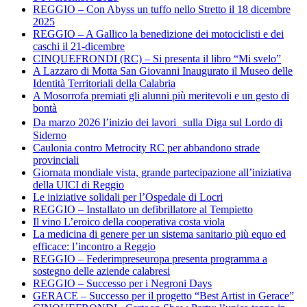
REGGIO – Con Abyss un tuffo nello Stretto il 18 dicembre
2025
REGGIO – A Gallico la benedizione dei motociclisti e dei
caschi il 21-dicembre
CINQUEFRONDI (RC) – Si presenta il libro “Mi svelo”
A Lazzaro di Motta San Giovanni Inaugurato il Museo delle
Identità Territoriali della Calabria
A Mosorrofa premiati gli alunni più meritevoli e un gesto di
bontà
Da marzo 2026 l’inizio dei lavori sulla Diga sul Lordo di
Siderno
Caulonia contro Metrocity RC per abbandono strade
provinciali
Giornata mondiale vista, grande partecipazione all’iniziativa
della UICI di Reggio
Le iniziative solidali per l’Ospedale di Locri
REGGIO – Installato un defibrillatore al Tempietto
Il vino L’eroico della cooperativa costa viola
La medicina di genere per un sistema sanitario più equo ed
efficace: l’incontro a Reggio
REGGIO – Federimpreseuropa presenta programma a
sostegno delle aziende calabresi
REGGIO – Successo per i Negroni Days
GERACE – Successo per il progetto “Best Artist in Gerace”