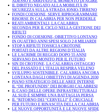
ADESSO È ARRIVATO IL MOMENTO DI AGIRE
IL DIRITTO NEGATO ALLA MOBILITÀ IN
SICUREZZA SULLA STRADA IONIO-TIRRENO
FONDI COESIONE, SERVE RIPROGRAMMARE
RISORSE IN CALABRIA PER NON PERDERLE
REATI AMBIENTALI, LA CALABRIA
SECONDA PER IL CICLO NELLA GESTIONE DEI
RIFIUTI
FONDO DI COESIONE, OBIETTIVO LONTANO
IN QUATTRO ANNI SPESI SOLO 2,8 MILIARDI
STOP A RIFIUTI TOSSICI A CROTONE
PORTATI DA ALTRE REGIONI D’ITALIA
LE LACRIME DI REGGIO DOPO 55 ANNI
SERVANO DA MONITO PER IL FUTURO
SIN DI CROTONE, LA CALABRIA OSTAGGIO
DEL PASSATO E L’ITALIA RESPIRA VELENO
SVILUPPO SOSTENIBILE, CALABRIA ANCORA
LONTANA DAGLI OBIETTIVI DI AGENDA 2030
PIANO STRATEGICO DELLE AREE INTERNE
IL “DE PROFUNDIS” DEI BORGHI CALABRESI
IL CASO DELLE OPERE INFRASTRUTTURALI
AL SUD È SEMPRE UNA BATTAGLIA PERSA
IL “RITORNO DEI “CERVELLI” È CRUCIALE
PER FUTURO E RINASCITA DELLA CALABRIA
LE NUOVE OPPORTUNITÀ E LE NUOVE SFIDE