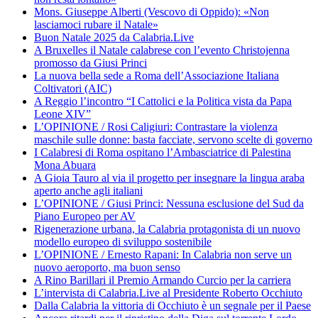
Mons. Giuseppe Alberti (Vescovo di Oppido): «Non
lasciamoci rubare il Natale»
Buon Natale 2025 da Calabria.Live
A Bruxelles il Natale calabrese con l’evento Christojenna
promosso da Giusi Princi
La nuova bella sede a Roma dell’Associazione Italiana
Coltivatori (AIC)
A Reggio l’incontro “I Cattolici e la Politica vista da Papa
Leone XIV”
L’OPINIONE / Rosi Caligiuri: Contrastare la violenza
maschile sulle donne: basta facciate, servono scelte di governo
I Calabresi di Roma ospitano l’Ambasciatrice di Palestina
Mona Abuara
A Gioia Tauro al via il progetto per insegnare la lingua araba
aperto anche agli italiani
L’OPINIONE / Giusi Princi: Nessuna esclusione del Sud da
Piano Europeo per AV
Rigenerazione urbana, la Calabria protagonista di un nuovo
modello europeo di sviluppo sostenibile
L’OPINIONE / Ernesto Rapani: In Calabria non serve un
nuovo aeroporto, ma buon senso
A Rino Barillari il Premio Armando Curcio per la carriera
L’intervista di Calabria.Live al Presidente Roberto Occhiuto
Dalla Calabria la vittoria di Occhiuto è un segnale per il Paese