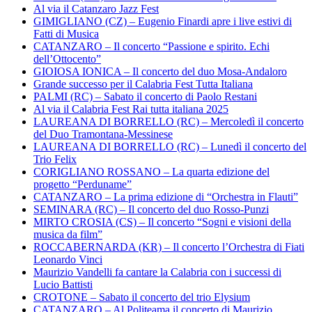
Al via il Catanzaro Jazz Fest
GIMIGLIANO (CZ) – Eugenio Finardi apre i live estivi di
Fatti di Musica
CATANZARO – Il concerto “Passione e spirito. Echi
dell’Ottocento”
GIOIOSA IONICA – Il concerto del duo Mosa-Andaloro
Grande successo per il Calabria Fest Tutta Italiana
PALMI (RC) – Sabato il concerto di Paolo Restani
Al via il Calabria Fest Rai tutta italiana 2025
LAUREANA DI BORRELLO (RC) – Mercoledì il concerto
del Duo Tramontana-Messinese
LAUREANA DI BORRELLO (RC) – Lunedì il concerto del
Trio Felix
CORIGLIANO ROSSANO – La quarta edizione del
progetto “Perduname”
CATANZARO – La prima edizione di “Orchestra in Flauti”
SEMINARA (RC) – Il concerto del duo Rosso-Punzi
MIRTO CROSIA (CS) – Il concerto “Sogni e visioni della
musica da film”
ROCCABERNARDA (KR) – Il concerto l’Orchestra di Fiati
Leonardo Vinci
Maurizio Vandelli fa cantare la Calabria con i successi di
Lucio Battisti
CROTONE – Sabato il concerto del trio Elysium
CATANZARO – Al Politeama il concerto di Maurizio