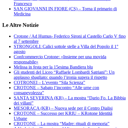
Francesco
SAN GIOVANNI IN FIORE (CS) – Torna il primario di
Medicina
Le Altre Notizie
Crotone / Ad Humus- Federico Sironi al Castello Carlo V fino
al 7 settembre
STRONGOLI: Calici sottole stelle a Villa del Popolo il 1°
agosto
Confcommercio Crotone: «Insieme per una movida
responsabile»
Melissa in festa per la 15esima Bandiera blu
Gli studenti del Liceo “Raffaele Lombardi Satriani”: Un
applauso sbagliato: quando l’ironia supera il rispetto
COTRONEI – L’evento “Sila Scienza”
CROTONE – Sabato l’incontro “Alle urne con
consapevolezza”
SANTA SEVERINA (KR) – La mostra “Dario Fo. La Bibbia
dei villani”
MESORACA (KR) – Nuova sede per il Centro Dialisi
CROTONE – Successo per KRIU – KRotone Identità
Urbane
CROTONE – La mostra “Madre: rituali di memoria”