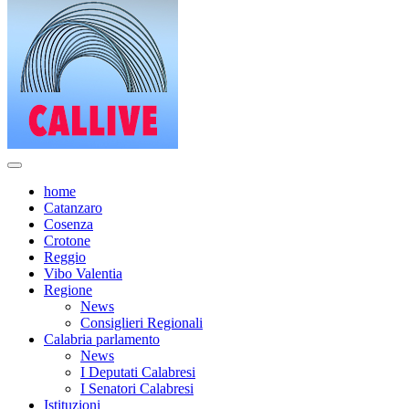
home
Catanzaro
Cosenza
Crotone
Reggio
Vibo Valentia
Regione
News
Consiglieri Regionali
Calabria parlamento
News
I Deputati Calabresi
I Senatori Calabresi
Istituzioni