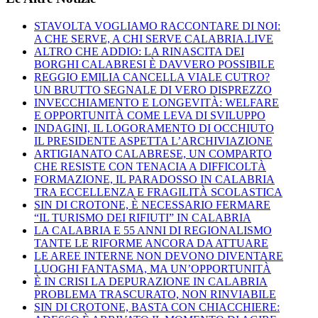
STAVOLTA VOGLIAMO RACCONTARE DI NOI:
A CHE SERVE, A CHI SERVE CALABRIA.LIVE
ALTRO CHE ADDIO: LA RINASCITA DEI
BORGHI CALABRESI È DAVVERO POSSIBILE
REGGIO EMILIA CANCELLA VIALE CUTRO?
UN BRUTTO SEGNALE DI VERO DISPREZZO
INVECCHIAMENTO E LONGEVITÀ: WELFARE
E OPPORTUNITÀ COME LEVA DI SVILUPPO
INDAGINI, IL LOGORAMENTO DI OCCHIUTO
IL PRESIDENTE ASPETTA L’ARCHIVIAZIONE
ARTIGIANATO CALABRESE, UN COMPARTO
CHE RESISTE CON TENACIA A DIFFICOLTÀ
FORMAZIONE, IL PARADOSSO IN CALABRIA
TRA ECCELLENZA E FRAGILITÀ SCOLASTICA
SIN DI CROTONE, È NECESSARIO FERMARE
“IL TURISMO DEI RIFIUTI” IN CALABRIA
LA CALABRIA E 55 ANNI DI REGIONALISMO
TANTE LE RIFORME ANCORA DA ATTUARE
LE AREE INTERNE NON DEVONO DIVENTARE
LUOGHI FANTASMA, MA UN’OPPORTUNITÀ
È IN CRISI LA DEPURAZIONE IN CALABRIA
PROBLEMA TRASCURATO, NON RINVIABILE
SIN DI CROTONE, BASTA CON CHIACCHIERE: