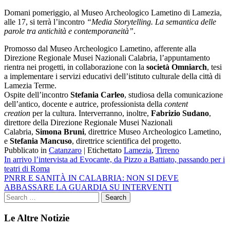
Email
Domani pomeriggio, al Museo Archeologico Lametino di Lamezia,
alle 17, si terrà l’incontro
“Media Storytelling. La semantica delle
parole tra antichità e contemporaneità”
.
Promosso dal Museo Archeologico Lametino, afferente alla
Direzione Regionale Musei Nazionali Calabria, l’appuntamento
rientra nei progetti, in collaborazione con la
società
Omniarch
, tesi
a implementare i servizi educativi dell’istituto culturale della città di
Lamezia Terme.
Ospite dell’incontro
Stefania Carleo
, studiosa della comunicazione
dell’antico, docente e autrice, professionista della
content
creation
per la cultura. Interverranno, inoltre,
Fabrizio Sudano
,
direttore della Direzione Regionale Musei Nazionali
Calabria,
Simona Bruni
, direttrice Museo Archeologico Lametino,
e
Stefania Mancuso
, direttrice scientifica del progetto.
Pubblicato in
Catanzaro
|
Etichettato
Lamezia
,
Tirreno
Navigazione
In arrivo l’intervista ad Evocante, da Pizzo a Battiato, passando per i
teatri di Roma
articoli
PNRR E SANITÀ IN CALABRIA: NON SI DEVE
ABBASSARE LA GUARDIA SU INTERVENTI
Le Altre Notizie