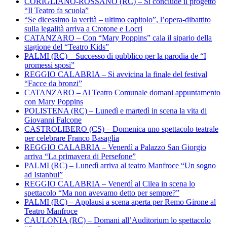
CORIGLIANO-ROSSANO (RC) – Si conclude il progetto
“Il Teatro fa scuola”
“Se dicessimo la verità – ultimo capitolo”, l’opera-dibattito
sulla legalità arriva a Crotone e Locri
CATANZARO – Con “Mary Poppins” cala il sipario della
stagione del “Teatro Kids”
PALMI (RC) – Successo di pubblico per la parodia de “I
promessi sposi”
REGGIO CALABRIA – Si avvicina la finale del festival
“Facce da bronzi”
CATANZARO – Al Teatro Comunale domani appuntamento
con Mary Poppins
POLISTENA (RC) – Lunedì e martedì in scena la vita di
Giovanni Falcone
CASTROLIBERO (CS) – Domenica uno spettacolo teatrale
per celebrare Franco Basaglia
REGGIO CALABRIA – Venerdì a Palazzo San Giorgio
arriva “La primavera di Persefone”
PALMI (RC) – Lunedì arriva al teatro Manfroce “Un sogno
ad Istanbul”
REGGIO CALABRIA – Venerdì al Cilea in scena lo
spettacolo “Ma non avevamo detto per sempre?”
PALMI (RC) – Applausi a scena aperta per Remo Girone al
Teatro Manfroce
CAULONIA (RC) – Domani all’Auditorium lo spettacolo