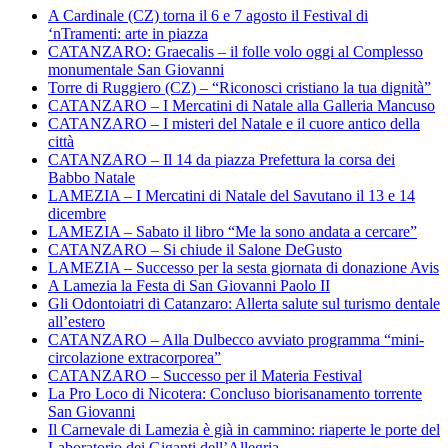
A Cardinale (CZ) torna il 6 e 7 agosto il Festival di
‘nTramenti: arte in piazza
CATANZARO: Graecalis – il folle volo oggi al Complesso
monumentale San Giovanni
Torre di Ruggiero (CZ) – “Riconosci cristiano la tua dignità”
CATANZARO – I Mercatini di Natale alla Galleria Mancuso
CATANZARO – I misteri del Natale e il cuore antico della
città
CATANZARO – Il 14 da piazza Prefettura la corsa dei
Babbo Natale
LAMEZIA – I Mercatini di Natale del Savutano il 13 e 14
dicembre
LAMEZIA – Sabato il libro “Me la sono andata a cercare”
CATANZARO – Si chiude il Salone DeGusto
LAMEZIA – Successo per la sesta giornata di donazione Avis
A Lamezia la Festa di San Giovanni Paolo II
Gli Odontoiatri di Catanzaro: Allerta salute sul turismo dentale
all’estero
CATANZARO – Alla Dulbecco avviato programma “mini-
circolazione extracorporea”
CATANZARO – Successo per il Materia Festival
La Pro Loco di Nicotera: Concluso biorisanamento torrente
San Giovanni
Il Carnevale di Lamezia è già in cammino: riaperte le porte del
Laboratorio dei Giganti dell’Allegria