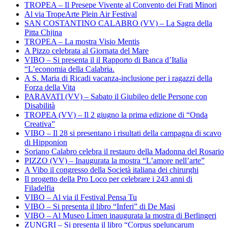
TROPEA – Il Presepe Vivente al Convento dei Frati Minori
Al via TropeArte Plein Air Festival
SAN COSTANTINO CALABRO (VV) – La Sagra della
Pitta Chjina
TROPEA – La mostra Visio Mentis
A Pizzo celebrata al Giornata del Mare
VIBO – Si presenta il il Rapporto di Banca d’Italia
“L’economia della Calabria.
A S. Maria di Ricadi vacanza-inclusione per i ragazzi della
Forza della Vita
PARAVATI (VV) – Sabato il Giubileo delle Persone con
Disabilità
TROPEA (VV) – Il 2 giugno la prima edizione di “Onda
Creativa”
VIBO – Il 28 si presentano i risultati della campagna di scavo
di Hipponion
Soriano Calabro celebra il restauro della Madonna del Rosario
PIZZO (VV) – Inaugurata la mostra “L’amore nell’arte”
A Vibo il congresso della Società italiana dei chirurghi
Il progetto della Pro Loco per celebrare i 243 anni di
Filadelfia
VIBO – Al via il Festival Pensa Tu
VIBO – Si presenta il libro “Inferi” di De Masi
VIBO – Al Museo Lìmen inaugurata la mostra di Berlingeri
ZUNGRI – Si presenta il libro “Corpus speluncarum