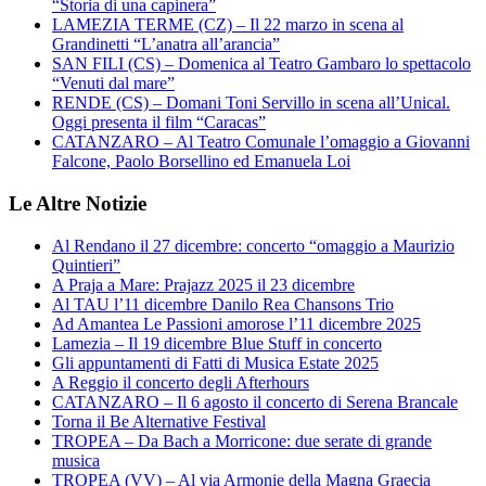
“Storia di una capinera”
LAMEZIA TERME (CZ) – Il 22 marzo in scena al
Grandinetti “L’anatra all’arancia”
SAN FILI (CS) – Domenica al Teatro Gambaro lo spettacolo
“Venuti dal mare”
RENDE (CS) – Domani Toni Servillo in scena all’Unical.
Oggi presenta il film “Caracas”
CATANZARO – Al Teatro Comunale l’omaggio a Giovanni
Falcone, Paolo Borsellino ed Emanuela Loi
Le Altre Notizie
Al Rendano il 27 dicembre: concerto “omaggio a Maurizio
Quintieri”
A Praja a Mare: Prajazz 2025 il 23 dicembre
Al TAU l’11 dicembre Danilo Rea Chansons Trio
Ad Amantea Le Passioni amorose l’11 dicembre 2025
Lamezia – Il 19 dicembre Blue Stuff in concerto
Gli appuntamenti di Fatti di Musica Estate 2025
A Reggio il concerto degli Afterhours
CATANZARO – Il 6 agosto il concerto di Serena Brancale
Torna il Be Alternative Festival
TROPEA – Da Bach a Morricone: due serate di grande
musica
TROPEA (VV) – Al via Armonie della Magna Graecia