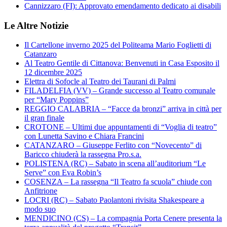
Cannizzaro (FI): Approvato emendamento dedicato ai disabili
Le Altre Notizie
Il Cartellone inverno 2025 del Politeama Mario Foglietti di
Catanzaro
Al Teatro Gentile di Cittanova: Benvenuti in Casa Esposito il
12 dicembre 2025
Elettra di Sofocle al Teatro dei Taurani di Palmi
FILADELFIA (VV) – Grande successo al Teatro comunale
per “Mary Poppins”
REGGIO CALABRIA – “Facce da bronzi” arriva in città per
il gran finale
CROTONE – Ultimi due appuntamenti di “Voglia di teatro”
con Lunetta Savino e Chiara Francini
CATANZARO – Giuseppe Ferlito con “Novecento” di
Baricco chiuderà la rassegna Pro.s.a.
POLISTENA (RC) – Sabato in scena all’auditorium “Le
Serve” con Eva Robin’s
COSENZA – La rassegna “Il Teatro fa scuola” chiude con
Anfitrione
LOCRI (RC) – Sabato Paolantoni rivisita Shakespeare a
modo suo
MENDICINO (CS) – La compagnia Porta Cenere presenta la