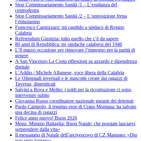
Stop Commissariamento Sanità /1 – L’esultanza del
centrodestra
Stop Commissariamento Sanità /2 – L’opposizione frena
l’entusiasmo
Francesco Cannizzaro: mi candido a sindaco di Reggio
Calabria
Referendum Giustizia: tutto quello che c’è da sapere
80 anni di Repubblica: tre sindache calabresi del 1946
L’8 marzo occasione per rinnovare l’impegno per la parità di
genere
A San Vincenzo La Costa riflessioni su azzardo e dipendenza
digitale
L’Addio / Michele Albanese, voce libera della Calabria
Le Olimpiadi invernali e le mascotte create dai ragazzi di
Taverna, dimenticati
Salvini a Bova e Melito: i soldi per la ricostruzione ci sono,
intervenire subito
Giovanna Russo coordinatore nazionale garanti dei detenuti
Paolo Campolo, il reggino eroe di Crans Montana: ha salvato
una decina di ragazzi
Felice anno nuovo! Buon 2026
Mons. Mimmo Battaglia: Buon Natale: che possiate lasciarvi
sorprendere dalla vita»
Il messaggio di Natale dell’arcivescovo di CZ Maniago: «Dio
non resta lontano»