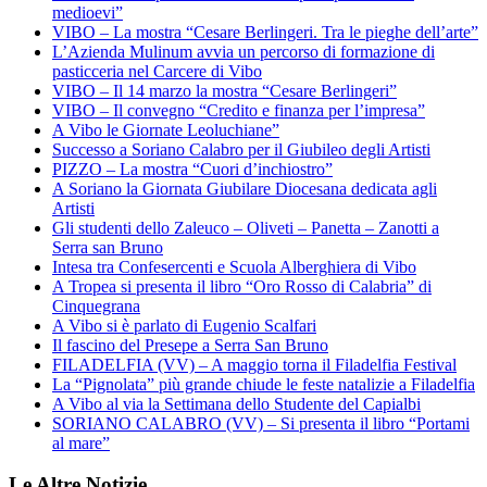
medioevi”
VIBO – La mostra “Cesare Berlingeri. Tra le pieghe dell’arte”
L’Azienda Mulinum avvia un percorso di formazione di
pasticceria nel Carcere di Vibo
VIBO – Il 14 marzo la mostra “Cesare Berlingeri”
VIBO – Il convegno “Credito e finanza per l’impresa”
A Vibo le Giornate Leoluchiane”
Successo a Soriano Calabro per il Giubileo degli Artisti
PIZZO – La mostra “Cuori d’inchiostro”
A Soriano la Giornata Giubilare Diocesana dedicata agli
Artisti
Gli studenti dello Zaleuco – Oliveti – Panetta – Zanotti a
Serra san Bruno
Intesa tra Confesercenti e Scuola Alberghiera di Vibo
A Tropea si presenta il libro “Oro Rosso di Calabria” di
Cinquegrana
A Vibo si è parlato di Eugenio Scalfari
Il fascino del Presepe a Serra San Bruno
FILADELFIA (VV) – A maggio torna il Filadelfia Festival
La “Pignolata” più grande chiude le feste natalizie a Filadelfia
A Vibo al via la Settimana dello Studente del Capialbi
SORIANO CALABRO (VV) – Si presenta il libro “Portami
al mare”
Le Altre Notizie