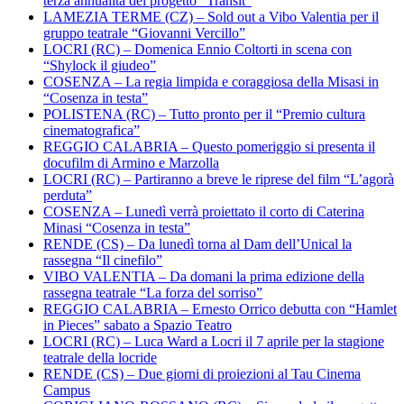
terza annualità del progetto “Transit”
LAMEZIA TERME (CZ) – Sold out a Vibo Valentia per il
gruppo teatrale “Giovanni Vercillo”
LOCRI (RC) – Domenica Ennio Coltorti in scena con
“Shylock il giudeo”
COSENZA – La regia limpida e coraggiosa della Misasi in
“Cosenza in testa”
POLISTENA (RC) – Tutto pronto per il “Premio cultura
cinematografica”
REGGIO CALABRIA – Questo pomeriggio si presenta il
docufilm di Armino e Marzolla
LOCRI (RC) – Partiranno a breve le riprese del film “L’agorà
perduta”
COSENZA – Lunedì verrà proiettato il corto di Caterina
Minasi “Cosenza in testa”
RENDE (CS) – Da lunedì torna al Dam dell’Unical la
rassegna “Il cinefilo”
VIBO VALENTIA – Da domani la prima edizione della
rassegna teatrale “La forza del sorriso”
REGGIO CALABRIA – Ernesto Orrico debutta con “Hamlet
in Pieces” sabato a Spazio Teatro
LOCRI (RC) – Luca Ward a Locri il 7 aprile per la stagione
teatrale della locride
RENDE (CS) – Due giorni di proiezioni al Tau Cinema
Campus