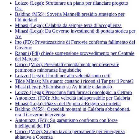
Loizzo (Lega): Strutturare un piano per rilanciare progetto
Dsa
Baldino (M5S): Soveria Mannelli presidio strategico per
l’hinterland
Minasi (Lega): Calabria da sempre terra di accoglienza
Minasi (Lega): Da Governo investimenti di portata storica per
AV
Irto (PD): Privatizzazione di Ferrovie conferma fallimento del
Governo
Rapani (Fdi) chiede sospensione provvedimento per Centrale
del Mercure
Orrico (M5S): Presentati emendamenti per preservare
patrimonio minoranze linguistiche
Loizzo (Lega): I fondi per alta velocità sono certi
Tilde MInasi: Ma quanto costano i ricorsi al Tar per il Ponte?
Miasi (Lega): Allarmismo su Av inutile e dannoso
Loizzo (Lega): Preoccupa furti farmaci oncologici a Cetraro
Antoniozzi (FDI): Alta velocità indispensabile per Calabria
Minasi (Lega): Piazza del Popolo a Reggio va protetta
Baldino (M5S): Ospedali montani in Calabria abbandonati,
ora il Governo intervenga
Antoniozzi (Fdi): Su garantismo confronto con forze
intelligenti del PD
Orrico (M5S): Si apra tavolo permanente per emergenza
abitativa a Cosenza