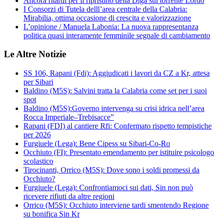
Ancora ritardi per il ripristino della Diga sul torrente Lordo
I Consorzi di Tutela delll’area centrale della Calabria:
Mirabilia, ottima occasione di crescita e valorizzazione
L’opinione / Manuela Labonia: La nuova rappresentanza
politica quasi interamente femminile segnale di cambiamento
Le Altre Notizie
SS 106, Rapani (Fdi): Aggiudicati i lavori da CZ a Kr, attesa
per Sibari
Baldino (M5S): Salvini tratta la Calabria come set per i suoi
spot
Baldino (M5S):Governo intervenga su crisi idrica nell’area
Rocca Imperiale–Trebisacce”
Rapani (FDI) al cantiere Rfi: Confermato rispetto tempistiche
per 2026
Furgiuele (Lega): Bene Cipess su Sibari-Co-Ro
Occhiuto (FI): Presentato emendamento per istituire psicologo
scolastico
Tirocinanti, Orrico (M5S): Dove sono i soldi promessi da
Occhiuto?
Furgiuele (Lega): Confrontiamoci sui dati, Sin non può
ricevere rifiuti da altre regioni
Orrico (M5S): Occhiuto interviene tardi smentendo Regione
su bonifica Sin Kr