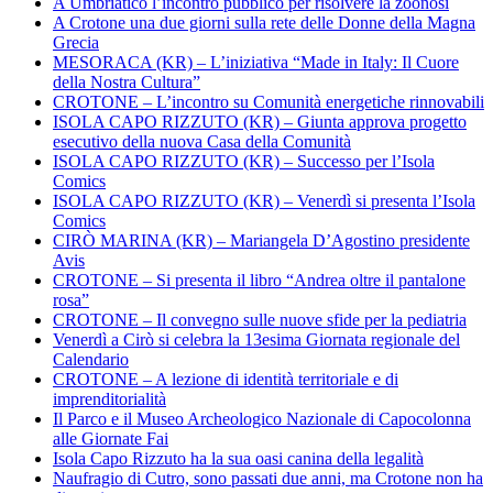
A Umbriatico l’incontro pubblico per risolvere la zoonosi
A Crotone una due giorni sulla rete delle Donne della Magna
Grecia
MESORACA (KR) – L’iniziativa “Made in Italy: Il Cuore
della Nostra Cultura”
CROTONE – L’incontro su Comunità energetiche rinnovabili
ISOLA CAPO RIZZUTO (KR) – Giunta approva progetto
esecutivo della nuova Casa della Comunità
ISOLA CAPO RIZZUTO (KR) – Successo per l’Isola
Comics
ISOLA CAPO RIZZUTO (KR) – Venerdì si presenta l’Isola
Comics
CIRÒ MARINA (KR) – Mariangela D’Agostino presidente
Avis
CROTONE – Si presenta il libro “Andrea oltre il pantalone
rosa”
CROTONE – Il convegno sulle nuove sfide per la pediatria
Venerdì a Cirò si celebra la 13esima Giornata regionale del
Calendario
CROTONE – A lezione di identità territoriale e di
imprenditorialità
Il Parco e il Museo Archeologico Nazionale di Capocolonna
alle Giornate Fai
Isola Capo Rizzuto ha la sua oasi canina della legalità
Naufragio di Cutro, sono passati due anni, ma Crotone non ha