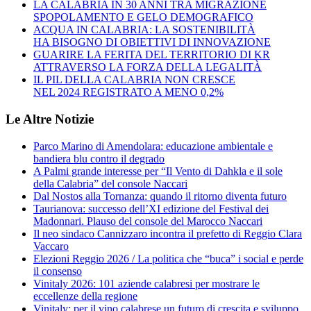
LA CALABRIA IN 30 ANNI TRA MIGRAZIONE
SPOPOLAMENTO E GELO DEMOGRAFICO
ACQUA IN CALABRIA: LA SOSTENIBILITÀ
HA BISOGNO DI OBIETTIVI DI INNOVAZIONE
GUARIRE LA FERITA DEL TERRITORIO DI KR
ATTRAVERSO LA FORZA DELLA LEGALITÀ
IL PIL DELLA CALABRIA NON CRESCE
NEL 2024 REGISTRATO A MENO 0,2%
Le Altre Notizie
Parco Marino di Amendolara: educazione ambientale e
bandiera blu contro il degrado
A Palmi grande interesse per “Il Vento di Dahkla e il sole
della Calabria” del console Naccari
Dal Nostos alla Tornanza: quando il ritorno diventa futuro
Taurianova: successo dell’XI edizione del Festival dei
Madonnari. Plauso del console del Marocco Naccari
Il neo sindaco Cannizzaro incontra il prefetto di Reggio Clara
Vaccaro
Elezioni Reggio 2026 / La politica che “buca” i social e perde
il consenso
Vinitaly 2026: 101 aziende calabresi per mostrare le
eccellenze della regione
Vinitaly: per il vino calabrese un futuro di crescita e sviluppo