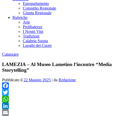
Europarlamento
Consiglio Regionale
Giunta Regionale
Rubriche
Arte
Prelibatezze
I Nostri Vini
Tradizioni
Calabria Suona
Luoghi del Cuore
Catanzaro
LAMEZIA – Al Museo Lametino l’incontro “Media
Storytelling”
Pubblicato il
22 Maggio 2025
|
da
Redazione
Facebook
Twitter
WhatsApp
LinkedIn