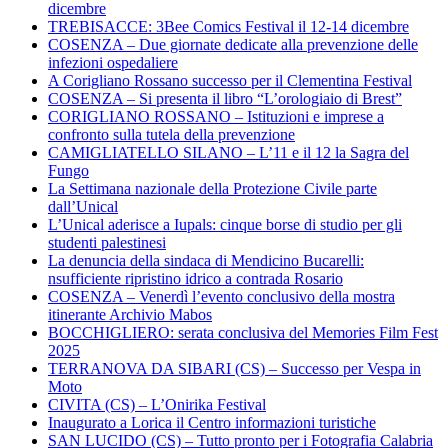
dicembre
TREBISACCE: 3Bee Comics Festival il 12-14 dicembre
COSENZA – Due giornate dedicate alla prevenzione delle
infezioni ospedaliere
A Corigliano Rossano successo per il Clementina Festival
COSENZA – Si presenta il libro “L’orologiaio di Brest”
CORIGLIANO ROSSANO – Istituzioni e imprese a
confronto sulla tutela della prevenzione
CAMIGLIATELLO SILANO – L’11 e il 12 la Sagra del
Fungo
La Settimana nazionale della Protezione Civile parte
dall’Unical
L’Unical aderisce a Iupals: cinque borse di studio per gli
studenti palestinesi
La denuncia della sindaca di Mendicino Bucarelli:
nsufficiente ripristino idrico a contrada Rosario
COSENZA – Venerdì l’evento conclusivo della mostra
itinerante Archivio Mabos
BOCCHIGLIERO: serata conclusiva del Memories Film Fest
2025
TERRANOVA DA SIBARI (CS) – Successo per Vespa in
Moto
CIVITA (CS) – L’Onirika Festival
Inaugurato a Lorica il Centro informazioni turistiche
SAN LUCIDO (CS) – Tutto pronto per i Fotografia Calabria