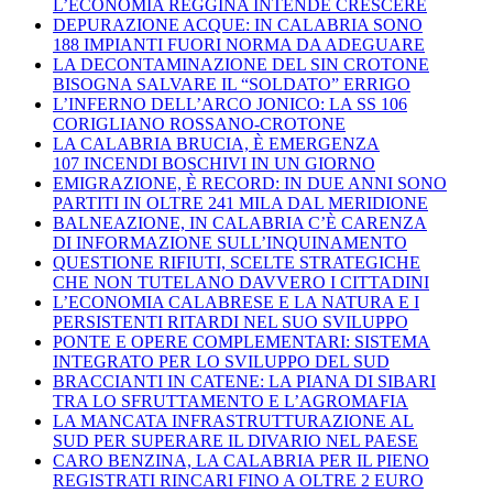
L’ECONOMIA REGGINA INTENDE CRESCERE
DEPURAZIONE ACQUE: IN CALABRIA SONO
188 IMPIANTI FUORI NORMA DA ADEGUARE
LA DECONTAMINAZIONE DEL SIN CROTONE
BISOGNA SALVARE IL “SOLDATO” ERRIGO
L’INFERNO DELL’ARCO JONICO: LA SS 106
CORIGLIANO ROSSANO-CROTONE
LA CALABRIA BRUCIA, È EMERGENZA
107 INCENDI BOSCHIVI IN UN GIORNO
EMIGRAZIONE, È RECORD: IN DUE ANNI SONO
PARTITI IN OLTRE 241 MILA DAL MERIDIONE
BALNEAZIONE, IN CALABRIA C’È CARENZA
DI INFORMAZIONE SULL’INQUINAMENTO
QUESTIONE RIFIUTI, SCELTE STRATEGICHE
CHE NON TUTELANO DAVVERO I CITTADINI
L’ECONOMIA CALABRESE E LA NATURA E I
PERSISTENTI RITARDI NEL SUO SVILUPPO
PONTE E OPERE COMPLEMENTARI: SISTEMA
INTEGRATO PER LO SVILUPPO DEL SUD
BRACCIANTI IN CATENE: LA PIANA DI SIBARI
TRA LO SFRUTTAMENTO E L’AGROMAFIA
LA MANCATA INFRASTRUTTURAZIONE AL
SUD PER SUPERARE IL DIVARIO NEL PAESE
CARO BENZINA, LA CALABRIA PER IL PIENO
REGISTRATI RINCARI FINO A OLTRE 2 EURO