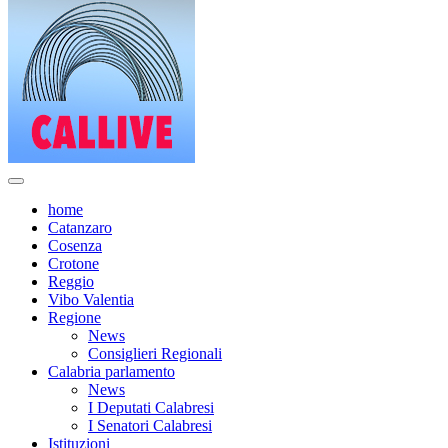
home
Catanzaro
Cosenza
Crotone
Reggio
Vibo Valentia
Regione
News
Consiglieri Regionali
Calabria parlamento
News
I Deputati Calabresi
I Senatori Calabresi
Istituzioni