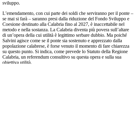
sviluppo.
L’emendamento, con cui parte dei soldi che serviranno per il ponte –
se mai si farà – saranno presi dalla riduzione del Fondo Sviluppo e
Coesione destinato alla Calabria fino al 2027, è inaccettabile nel
metodo e nella sostanza. La Calabria diventa più povera sull’altare
di un’opera della cui utilità è legittimo serbare dubbio. Ma poiché
Salvini agisce come se il ponte sia sostenuto e apprezzato dalla
popolazione calabrese, è forse venuto il momento di fare chiarezza
su questo punto. Si indica, come prevede lo Statuto della Regione
Calabria, un referendum consultivo su questa opera e sulla sua
obiettiva utilità.
Si pronunci il corpo elettorale calabrese se effettivamente vale la
pena sacrificare tutto per una sola opera. Ho la sensazione piuttosto
netta che l’opinione pubblica calabrese sia molto indifferente o, in
molti casi, molto scettica su questa opera. Io resto dell’idea che un
potenziamento delle infrastrutture a terra e dei trasporti marittimi tra
Calabria e Sicilia, associato a un ammodernamento delle flotte sotto
il profilo tecnologico, risulterebbe una scelta più coerente, più
economica, più eco sostenibile. Ma se proprio questo Governo vuole
realizzare il ponte non lo faccia con i soldi della Calabria. Salvini si
costruisca il suo giocattolo con i soldi della Padania.
(nf)
Pubblicato in
In Primo Piano
|
Etichettato
Fondi Sviluppo e