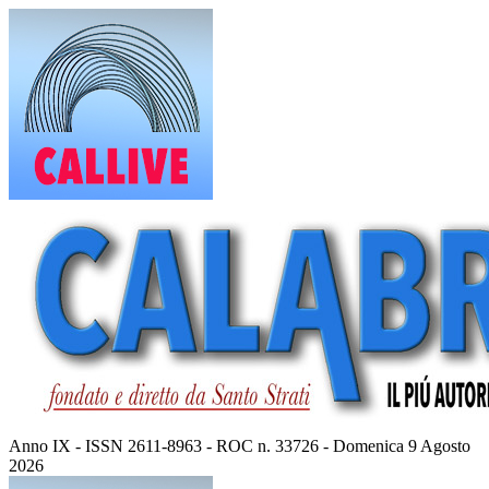
Vai
al
contenuto
Anno IX - ISSN 2611-8963 - ROC n. 33726 - Domenica 9 Agosto
2026