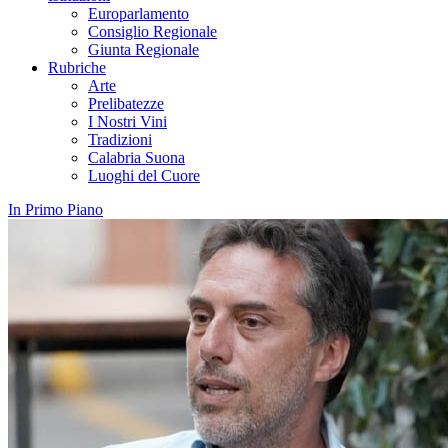
Europarlamento
Consiglio Regionale
Giunta Regionale
Rubriche
Arte
Prelibatezze
I Nostri Vini
Tradizioni
Calabria Suona
Luoghi del Cuore
In Primo Piano