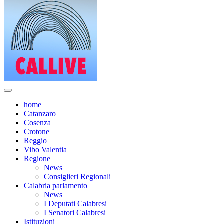
home
Catanzaro
Cosenza
Crotone
Reggio
Vibo Valentia
Regione
News
Consiglieri Regionali
Calabria parlamento
News
I Deputati Calabresi
I Senatori Calabresi
Istituzioni