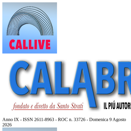
Vai
al
contenuto
Anno IX - ISSN 2611-8963 - ROC n. 33726 - Domenica 9 Agosto
2026