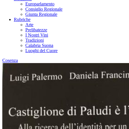
Europarlamento
Consiglio Regionale
Giunta Regionale
Rubriche
Arte
Prelibatezze
I Nostri Vini
Tradizioni
Calabria Suona
Luoghi del Cuore
Cosenza