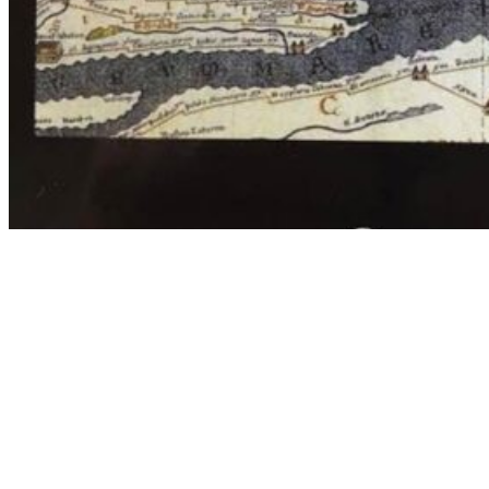
PALUDI (CS) – Presentato il libro “Castiglione di
Paludi è l’antica Petelia?”
Pubblicato il
17 Aprile 2021
|
da
Redazione
Facebook