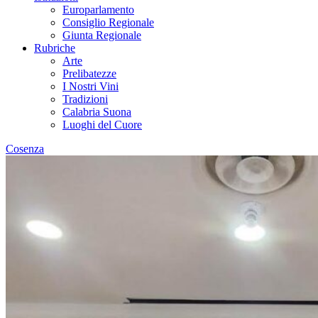
Europarlamento
Consiglio Regionale
Giunta Regionale
Rubriche
Arte
Prelibatezze
I Nostri Vini
Tradizioni
Calabria Suona
Luoghi del Cuore
Cosenza