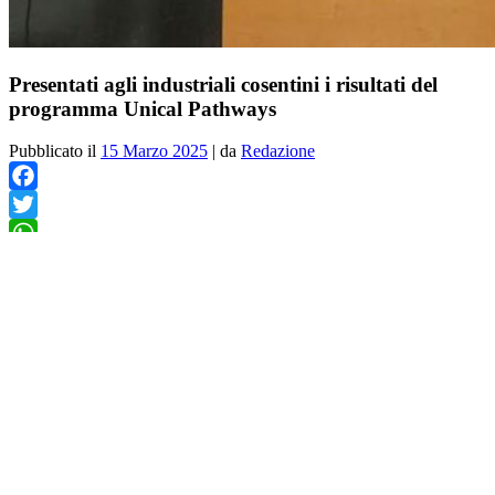
Presentati agli industriali cosentini i risultati del
programma Unical Pathways
Pubblicato il
15 Marzo 2025
|
da
Redazione
Facebook
Twitter
WhatsApp
LinkedIn
Email
di
MONICA PERRI
–
Favorire il trasferimento al mercato di
nuove soluzioni tecnologiche frutto delle ricerche svolte nei
laboratori d’ateneo è stato l’obiettivo dell’evento di disseminazione
che si è svolto in Confindustria Cosenza e che ha permesso di
presentare i risultati del Programma “Unical Pathways (UP)”.
Si tratta di un programma di ricerca che ha finanziato otto progetti
“PoC”, che riguardano sei brevetti dell’Università della Calabria e
due dell’Università degli Studi di Udine ed interessano vari ambiti: