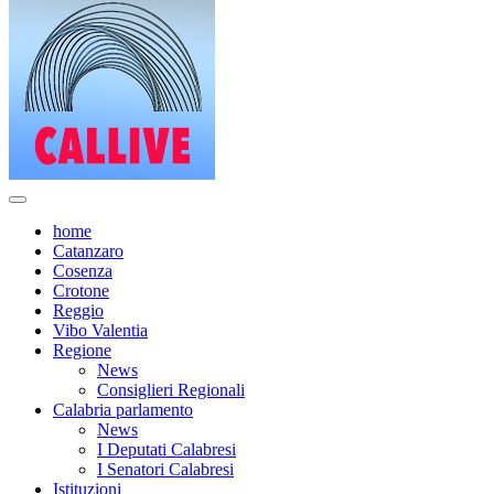
home
Catanzaro
Cosenza
Crotone
Reggio
Vibo Valentia
Regione
News
Consiglieri Regionali
Calabria parlamento
News
I Deputati Calabresi
I Senatori Calabresi
Istituzioni