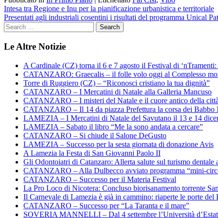
Navigazione
Intesa tra Regione e Inu per la pianificazione urbanistica e territoriale
Presentati agli industriali cosentini i risultati del programma Unical P
articoli
Le Altre Notizie
A Cardinale (CZ) torna il 6 e 7 agosto il Festival di ‘nTramenti: 
CATANZARO: Graecalis – il folle volo oggi al Complesso m
Torre di Ruggiero (CZ) – “Riconosci cristiano la tua dignità”
CATANZARO – I Mercatini di Natale alla Galleria Mancuso
CATANZARO – I misteri del Natale e il cuore antico della citt
CATANZARO – Il 14 da piazza Prefettura la corsa dei Babbo 
LAMEZIA – I Mercatini di Natale del Savutano il 13 e 14 dic
LAMEZIA – Sabato il libro “Me la sono andata a cercare”
CATANZARO – Si chiude il Salone DeGusto
LAMEZIA – Successo per la sesta giornata di donazione Avis
A Lamezia la Festa di San Giovanni Paolo II
Gli Odontoiatri di Catanzaro: Allerta salute sul turismo dentale a
CATANZARO – Alla Dulbecco avviato programma “mini-circol
CATANZARO – Successo per il Materia Festival
La Pro Loco di Nicotera: Concluso biorisanamento torrente Sa
Il Carnevale di Lamezia è già in cammino: riaperte le porte del 
CATANZARO – Successo per “La Taranta e il mare”
SOVERIA MANNELLI – Dal 4 settembre l’Università d’Estate 