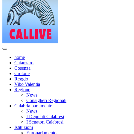
home
Catanzaro
Cosenza
Crotone
Reggio
Vibo Valentia
Regione
News
Consiglieri Regionali
Calabria parlamento
News
I Deputati Calabresi
I Senatori Calabresi
Istituzioni
Europarlamento