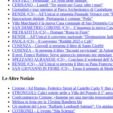
SAN FILI – Presentate “Le Notti delle Magare”
CERISANO – Lunedì “Tre giorni per Gaza: oltre i muri”
Giornalisti e tour operator al Parco Archeologico di Castiglion
RENDE (CS) – All’Unical si omaggia Pasquale Versace con “
Innovazione digitale, Pietrapaola è comune “Polis”
Villa Marchianò è la nuova Casa comunale di San Demetrio C
SAN DEMETRIO CORONE (CS) – S’inaugura la nuova Cas
PIETRAFITTA (CS) – Domani “Ruga in Fiore”
RENDE – All’Unical il convegno nazionale “Destinazione Ital
PAOLA (CS) – Il convegno “Redditi 2025 e Cpb”
COSENZA – Giovedì si presenta il libro di Santo Gioffrè
COSENZA – Si presenta il libro “Incontri ravvicinati” di Ant
Il prof. Franco Rubino: Serve approccio integrato per stimolare 
SPEZZANO ALBANESE (CS) – Concluso il weekend dell’Ar
RENDE (CS) – All’Unical si presenta il libro su Papa Frances
SAN GIOVANNI IN FIORE (CS) – Torna il primario di Medi
Le Altre Notizie
Crotone / Ad Humus- Federico Sironi al Castello Carlo V fino a
STRONGOLI: Calici sottole stelle a Villa del Popolo il 1° agos
Confcommercio Crotone: «Insieme per una movida responsabi
Melissa in festa per la 15esima Bandiera blu
Gli studenti del Liceo “Raffaele Lombardi Satriani”: Un applauso
COTRONEI – L’evento “Sila Scienza”