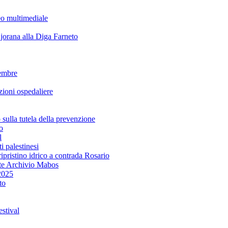
eo multimediale
rana alla Diga Farneto
embre
ioni ospedaliere
lla tutela della prevenzione
o
l
i palestinesi
ipristino idrico a contrada Rosario
te Archivio Mabos
2025
to
stival