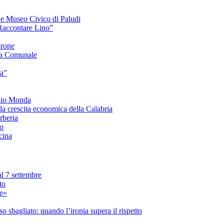
e e Museo Civico di Paludi
Raccontare Lino”
orone
a Comunale
ia”
onio Monda
la crescita economica della Calabria
beria
co
cina
l 7 settembre
to
le»
 sbagliato: quando l’ironia supera il rispetto