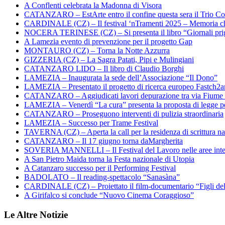
A Conflenti celebrata la Madonna di Visora
CATANZARO – EstArte entro il confine questa sera il Trio Co
CARDINALE (CZ) – Il festival ‘nTramenti 2025 – Memoria c
NOCERA TERINESE (CZ) – Si presenta il libro “Giornali prig
A Lamezia evento di prevenzione per il progetto Gap
MONTAURO (CZ) – Torna la Notte Azzurra
GIZZERIA (CZ) – La Sagra Patati, Pipi e Mulingiani
CATANZARO LIDO – Il libro di Claudio Borghi
LAMEZIA – Inaugurata la sede dell’Associazione “Il Dono”
LAMEZIA – Presentato il progetto di ricerca europeo Fastch2
CATANZARO – Aggiudicati lavori depurazione tra via Fiume
LAMEZIA – Venerdì “La cura” presenta la proposta di legge per
CATANZARO – Proseguono interventi di pulizia straordinaria
LAMEZIA – Successo per Trame Festival
TAVERNA (CZ) – Aperta la call per la residenza di scrittura na
CATANZARO – Il 17 giugno torna daMargherita
SOVERIA MANNELLI – Il Festival del Lavoro nelle aree inte
A San Pietro Maida torna la Festa nazionale di Utopia
A Catanzaro successo per il Performing Festival
BADOLATO – Il reading-spettacolo “Sanasàna”
CARDINALE (CZ) – Proiettato il film-documentario “Figli de
A Girifalco si conclude “Nuovo Cinema Coraggioso”
Le Altre Notizie