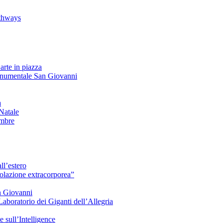
athways
arte in piazza
onumentale San Giovanni
à
Natale
embre
ll’estero
azione extracorporea”
n Giovanni
Laboratorio dei Giganti dell’Allegria
sull’Intelligence