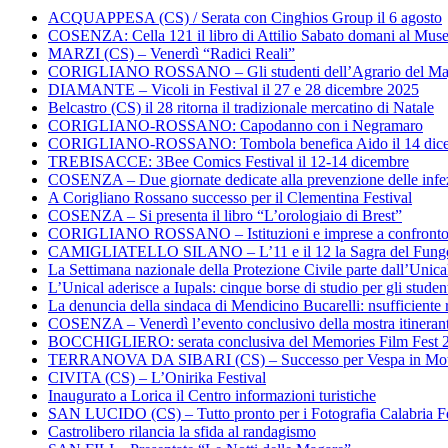
ACQUAPPESA (CS) / Serata con Cinghios Group il 6 agosto
COSENZA: Cella 121 il libro di Attilio Sabato domani al Mus
MARZI (CS) – Venerdì “Radici Reali”
CORIGLIANO ROSSANO – Gli studenti dell’Agrario del Majo
DIAMANTE – Vicoli in Festival il 27 e 28 dicembre 2025
Belcastro (CS) il 28 ritorna il tradizionale mercatino di Natale
CORIGLIANO-ROSSANO: Capodanno con i Negramaro
CORIGLIANO-ROSSANO: Tombola benefica Aido il 14 dic
TREBISACCE: 3Bee Comics Festival il 12-14 dicembre
COSENZA – Due giornate dedicate alla prevenzione delle infez
A Corigliano Rossano successo per il Clementina Festival
COSENZA – Si presenta il libro “L’orologiaio di Brest”
CORIGLIANO ROSSANO – Istituzioni e imprese a confronto su
CAMIGLIATELLO SILANO – L’11 e il 12 la Sagra del Fung
La Settimana nazionale della Protezione Civile parte dall’Unica
L’Unical aderisce a Iupals: cinque borse di studio per gli student
La denuncia della sindaca di Mendicino Bucarelli: nsufficiente r
COSENZA – Venerdì l’evento conclusivo della mostra itineran
BOCCHIGLIERO: serata conclusiva del Memories Film Fest 
TERRANOVA DA SIBARI (CS) – Successo per Vespa in Mo
CIVITA (CS) – L’Onirika Festival
Inaugurato a Lorica il Centro informazioni turistiche
SAN LUCIDO (CS) – Tutto pronto per i Fotografia Calabria Fe
Castrolibero rilancia la sfida al randagismo