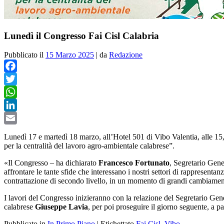
Lunedì il Congresso Fai Cisl Calabria
Pubblicato il
15 Marzo 2025
|
da
Redazione
Facebook
Twitter
WhatsApp
LinkedIn
Email
Lunedì 17 e martedì 18 marzo, all’Hotel 501 di Vibo Valentia, alle 15, 
per la centralità del lavoro agro-ambientale calabrese”.
«Il Congresso – ha dichiarato
Francesco Fortunato
, Segretario Gene
affrontare le tante sfide che interessano i nostri settori di rappresent
contrattazione di secondo livello, in un momento di grandi cambiament
I lavori del Congresso inizieranno con la relazione del Segretario Gener
calabrese
Giuseppe Lavia
, per poi proseguire il giorno seguente, a p
Pubblicato in
In Primo Piano
|
Etichettato
Fai Cisl
,
Vibo