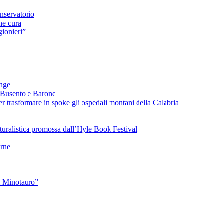
nservatorio
he cura
ionieri”
ange
 Busento e Barone
 trasformare in spoke gli ospedali montani della Calabria
turalistica promossa dall’Hyle Book Festival
rne
l Minotauro”