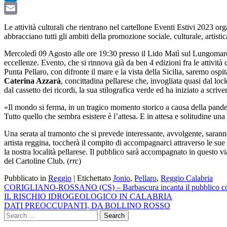
LinkedIn
Email
Le attività culturali che rientrano nel cartellone Eventi Estivi 2023 org
abbracciano tutti gli ambiti della promozione sociale, culturale, artistic
Mercoledì 09 Agosto alle ore 19:30 presso il Lido Matì sul Lungomare di 
eccellenze. Evento, che si rinnova già da ben 4 edizioni fra le attivit
Punta Pellaro, con difronte il mare e la vista della Sicilia, saremo ospi
Caterina Azzarà
, concittadina pellarese che, invogliata quasi dal loc
dal cassetto dei ricordi, la sua stilografica verde ed ha iniziato a scri
«Il mondo si ferma, in un tragico momento storico a causa della pandem
Tutto quello che sembra esistere è l’attesa. E in attesa e solitudine un
Una serata al tramonto che si prevede interessante, avvolgente, saranno
artista reggina, toccherà il compito di accompagnarci attraverso le sue 
la nostra località pellarese. Il pubblico sarà accompagnato in questo vi
del Cartoline Club. (
rrc
)
Pubblicato in
Reggio
|
Etichettato
Jonio
,
Pellaro
,
Reggio Calabria
Navigazione
CORIGLIANO-ROSSANO (CS) – Barbascura incanta il pubblico con l
IL RISCHIO IDROGEOLOGICO IN CALABRIA
articoli
DATI PREOCCUPANTI, DA BOLLINO ROSSO