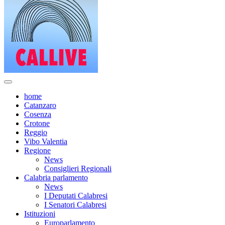
home
Catanzaro
Cosenza
Crotone
Reggio
Vibo Valentia
Regione
News
Consiglieri Regionali
Calabria parlamento
News
I Deputati Calabresi
I Senatori Calabresi
Istituzioni
Europarlamento