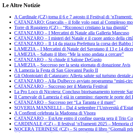
Le Altre Notizie
A Cardinale (CZ) torna il 6 e 7 agosto il Festival di ‘nTramenti: 
CATANZARO: Graecalis – il folle volo oggi al Complesso m
Torre di Ruggiero (CZ) – “Riconosci cristiano la tua dignità”
CATANZARO – I Mercatini di Natale alla Galleria Mancuso
CATANZARO – I misteri del Natale e il cuore antico della citt
CATANZARO – Il 14 da piazza Prefettura la corsa dei Babbo 
LAMEZIA – I Mercatini di Natale del Savutano il 13 e 14 dic
LAMEZIA – Sabato il libro “Me la sono andata a cercare”
CATANZARO – Si chiude il Salone DeGusto
LAMEZIA – Successo per la sesta giornata di donazione Avis
A Lamezia la Festa di San Giovanni Paolo II
Gli Odontoiatri di Catanzaro: Allerta salute sul turismo dentale a
CATANZARO – Alla Dulbecco avviato programma “mini-circol
CATANZARO – Successo per il Materia Festival
La Pro Loco di Nicotera: Concluso biorisanamento torrente Sa
Il Carnevale di Lamezia è già in cammino: riaperte le porte del 
CATANZARO – Successo per “La Taranta e il mare”
SOVERIA MANNELLI – Dal 4 settembre l’Università d’Estate 
A Conflenti celebrata la Madonna di Visora
CATANZARO – EstArte entro il confine questa sera il Trio Co
CARDINALE (CZ) – Il festival ‘nTramenti 2025 – Memoria c
NOCERA TERINESE (CZ) – Si presenta il libro “Giornali prig