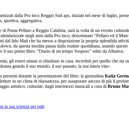
anizzati dalla Pro loco Reggio Sud aps, iniziati nel mese di luglio, prose
a, sportiva, aggregativa.
Punta Pellaro a Reggio Calabria, sarà la volta di un evento culturale, ar
à calendarizzate negli anni dalla Pro loco, denominato “Pellaro ed il Ma
tati dal lido Matì che ha messo a disposizione la propria splendida attivi
kdown, da questa insolita pausa dalla routine quotidiana, usando questo te
vere il suo primo libro: “Diario di un tempo Sospeso” edito da Albatros.
ia, gli esseri umani si chiudono in casa, increduli per quello che sta s
a donna guarda il suo mondo, il suo passato, la sua intera vita».
 presenti durante la presentazione del libro: la giornalista
Katia Germ
letture in un clima di rilassatezza, per assaporare ancora di più il prof
aggio artistico, culturale, dagli intermezzi musicali a cura di
Bruno Mas
a sua scienza per tutti