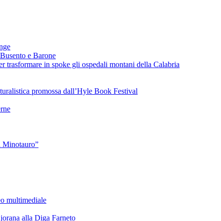
ange
 Busento e Barone
 trasformare in spoke gli ospedali montani della Calabria
turalistica promossa dall’Hyle Book Festival
rne
l Minotauro”
eo multimediale
rana alla Diga Farneto