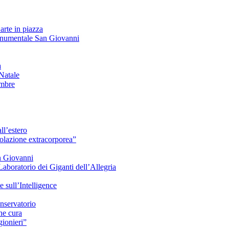
arte in piazza
onumentale San Giovanni
à
Natale
embre
ll’estero
azione extracorporea”
n Giovanni
Laboratorio dei Giganti dell’Allegria
sull’Intelligence
nservatorio
he cura
ionieri”