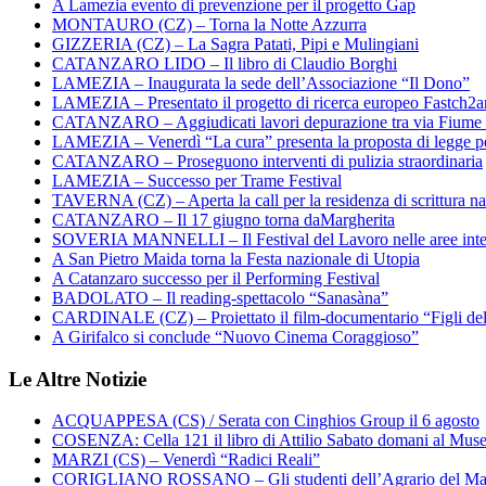
A Lamezia evento di prevenzione per il progetto Gap
MONTAURO (CZ) – Torna la Notte Azzurra
GIZZERIA (CZ) – La Sagra Patati, Pipi e Mulingiani
CATANZARO LIDO – Il libro di Claudio Borghi
LAMEZIA – Inaugurata la sede dell’Associazione “Il Dono”
LAMEZIA – Presentato il progetto di ricerca europeo Fastch2
CATANZARO – Aggiudicati lavori depurazione tra via Fiume
LAMEZIA – Venerdì “La cura” presenta la proposta di legge per
CATANZARO – Proseguono interventi di pulizia straordinaria
LAMEZIA – Successo per Trame Festival
TAVERNA (CZ) – Aperta la call per la residenza di scrittura na
CATANZARO – Il 17 giugno torna daMargherita
SOVERIA MANNELLI – Il Festival del Lavoro nelle aree inte
A San Pietro Maida torna la Festa nazionale di Utopia
A Catanzaro successo per il Performing Festival
BADOLATO – Il reading-spettacolo “Sanasàna”
CARDINALE (CZ) – Proiettato il film-documentario “Figli de
A Girifalco si conclude “Nuovo Cinema Coraggioso”
Le Altre Notizie
ACQUAPPESA (CS) / Serata con Cinghios Group il 6 agosto
COSENZA: Cella 121 il libro di Attilio Sabato domani al Mus
MARZI (CS) – Venerdì “Radici Reali”
CORIGLIANO ROSSANO – Gli studenti dell’Agrario del Majo