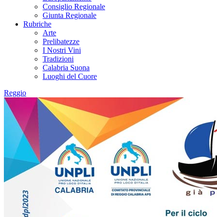
Consiglio Regionale
Giunta Regionale
Rubriche
Arte
Prelibatezze
I Nostri Vini
Tradizioni
Calabria Suona
Luoghi del Cuore
Reggio