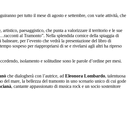
guiranno per tutto il mese di agosto e settembre, con varie attività, che
tistico, paesaggistico, che punta a valorizzare il territorio e le sue
re…racconti al Tramonto”. Nella splendida cornice della spiaggia di
tà balneare, per l’evento che vedrà la presentazione del libro di
mpo sospeso per riappropriarsi di se e rivelarsi agli altri ha ripreso
uccedendo, isolamento e solitudine sono le parole d’ordine per mesi.
anò
che dialogherà con l’autrice, ad
Eleonora Lombardo
, talentuosa
umo del mare, la bellezza del tramonto in uno scenario unico di cui gode
cianà
, cantante appassionato di musica rock e un socio sostenitore