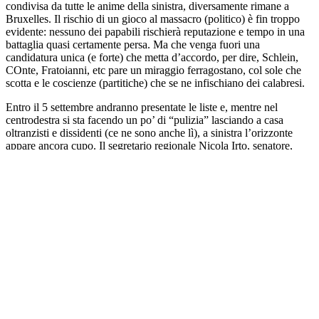
condivisa da tutte le anime della sinistra, diversamente rimane a
Bruxelles. Il rischio di un gioco al massacro (politico) è fin troppo
evidente: nessuno dei papabili rischierà reputazione e tempo in una
battaglia quasi certamente persa. Ma che venga fuori una
candidatura unica (e forte) che metta d’accordo, per dire, Schlein,
COnte, Fratoianni, etc pare un miraggio ferragostano, col sole che
scotta e le coscienze (partitiche) che se ne infischiano dei calabresi.
Entro il 5 settembre andranno presentate le liste e, mentre nel
centrodestra si sta facendo un po’ di “pulizia” lasciando a casa
oltranzisti e dissidenti (ce ne sono anche lì), a sinistra l’orizzonte
appare ancora cupo. Il segretario regionale Nicola Irto, senatore,
viene tirato per la giacchetta, ma appare fermamente convinto che
questo turno non fa per lui. ci sono in campo il sindaco di Cosenza
Franz Caruso (socialista, proposto dal PD) e quello dki Corigliano-
Rossano, indicato dal AVS. Mimmo Lucanoha ringraziato Bonelli e
Fratoianni, ma non ne vuole sapere. Insomma, campagna elettorale
cortissima e nel segno dell’incertezza totale a sinistra. Eppure contro
il 54% conquistato da Occhiuto alle passate elezioni (dove votarono
appena il 44 % dei calabresi) c’è un 45-48% per di voti a sinistra che
potrebbero, in presenza di un candidato forte rosicchiacchiare un 5%
di indecisi e astensionisti dell’ultima ora. La fibrillazione continua.
(s).
Pubblicato in
Last News
|
Etichettato
Elezioni regionali 2025