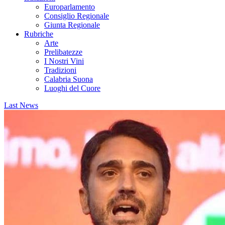
Europarlamento
Consiglio Regionale
Giunta Regionale
Rubriche
Arte
Prelibatezze
I Nostri Vini
Tradizioni
Calabria Suona
Luoghi del Cuore
Last News