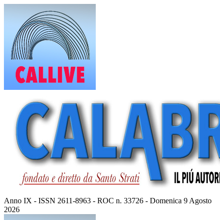
Vai
al
contenuto
Anno IX - ISSN 2611-8963 - ROC n. 33726 - Domenica 9 Agosto
2026