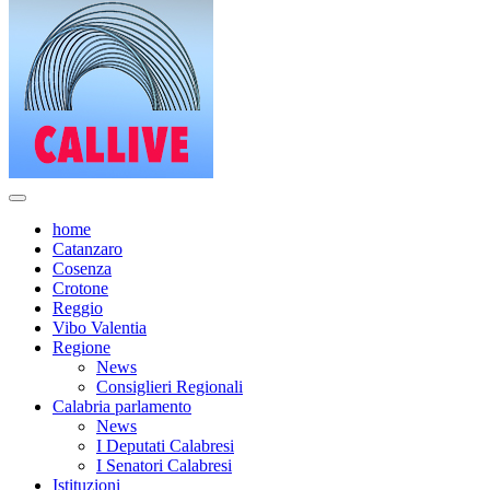
home
Catanzaro
Cosenza
Crotone
Reggio
Vibo Valentia
Regione
News
Consiglieri Regionali
Calabria parlamento
News
I Deputati Calabresi
I Senatori Calabresi
Istituzioni