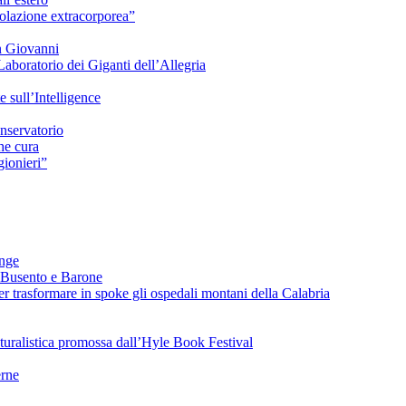
azione extracorporea”
n Giovanni
Laboratorio dei Giganti dell’Allegria
sull’Intelligence
nservatorio
he cura
ionieri”
ange
 Busento e Barone
 trasformare in spoke gli ospedali montani della Calabria
turalistica promossa dall’Hyle Book Festival
rne