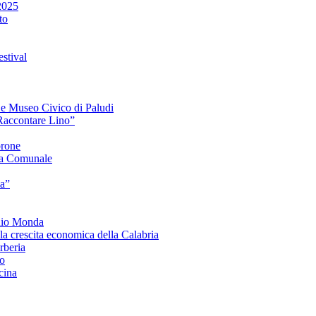
2025
to
stival
e e Museo Civico di Paludi
Raccontare Lino”
orone
a Comunale
ia”
onio Monda
la crescita economica della Calabria
beria
co
cina