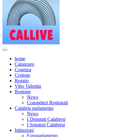
home
Catanzaro
Cosenza
Crotone
Reggio
Vibo Valentia
Regione
News
Consiglieri Regionali
Calabria parlamento
News
I Deputati Calabresi
I Senatori Calabresi
Istituzioni
Europarlamento