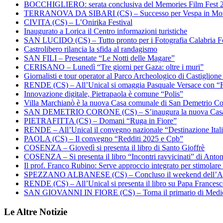
BOCCHIGLIERO: serata conclusiva del Memories Film Fest 
TERRANOVA DA SIBARI (CS) – Successo per Vespa in Mo
CIVITA (CS) – L’Onirika Festival
Inaugurato a Lorica il Centro informazioni turistiche
SAN LUCIDO (CS) – Tutto pronto per i Fotografia Calabria Fe
Castrolibero rilancia la sfida al randagismo
SAN FILI – Presentate “Le Notti delle Magare”
CERISANO – Lunedì “Tre giorni per Gaza: oltre i muri”
Giornalisti e tour operator al Parco Archeologico di Castiglion
RENDE (CS) – All’Unical si omaggia Pasquale Versace con “
Innovazione digitale, Pietrapaola è comune “Polis”
Villa Marchianò è la nuova Casa comunale di San Demetrio C
SAN DEMETRIO CORONE (CS) – S’inaugura la nuova Cas
PIETRAFITTA (CS) – Domani “Ruga in Fiore”
RENDE – All’Unical il convegno nazionale “Destinazione Ital
PAOLA (CS) – Il convegno “Redditi 2025 e Cpb”
COSENZA – Giovedì si presenta il libro di Santo Gioffrè
COSENZA – Si presenta il libro “Incontri ravvicinati” di Ant
Il prof. Franco Rubino: Serve approccio integrato per stimolare 
SPEZZANO ALBANESE (CS) – Concluso il weekend dell’Ar
RENDE (CS) – All’Unical si presenta il libro su Papa Frances
SAN GIOVANNI IN FIORE (CS) – Torna il primario di Medi
Le Altre Notizie