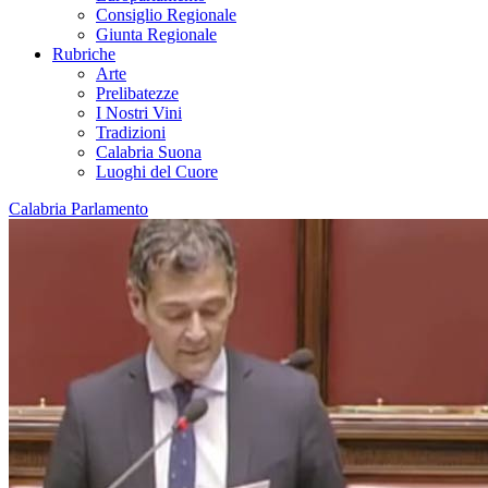
Consiglio Regionale
Giunta Regionale
Rubriche
Arte
Prelibatezze
I Nostri Vini
Tradizioni
Calabria Suona
Luoghi del Cuore
Calabria Parlamento