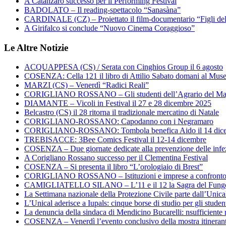
A Catanzaro successo per il Performing Festival
BADOLATO – Il reading-spettacolo “Sanasàna”
CARDINALE (CZ) – Proiettato il film-documentario “Figli de
A Girifalco si conclude “Nuovo Cinema Coraggioso”
Le Altre Notizie
ACQUAPPESA (CS) / Serata con Cinghios Group il 6 agosto
COSENZA: Cella 121 il libro di Attilio Sabato domani al Mus
MARZI (CS) – Venerdì “Radici Reali”
CORIGLIANO ROSSANO – Gli studenti dell’Agrario del Majo
DIAMANTE – Vicoli in Festival il 27 e 28 dicembre 2025
Belcastro (CS) il 28 ritorna il tradizionale mercatino di Natale
CORIGLIANO-ROSSANO: Capodanno con i Negramaro
CORIGLIANO-ROSSANO: Tombola benefica Aido il 14 dic
TREBISACCE: 3Bee Comics Festival il 12-14 dicembre
COSENZA – Due giornate dedicate alla prevenzione delle infez
A Corigliano Rossano successo per il Clementina Festival
COSENZA – Si presenta il libro “L’orologiaio di Brest”
CORIGLIANO ROSSANO – Istituzioni e imprese a confronto su
CAMIGLIATELLO SILANO – L’11 e il 12 la Sagra del Fung
La Settimana nazionale della Protezione Civile parte dall’Unica
L’Unical aderisce a Iupals: cinque borse di studio per gli student
La denuncia della sindaca di Mendicino Bucarelli: nsufficiente r
COSENZA – Venerdì l’evento conclusivo della mostra itineran