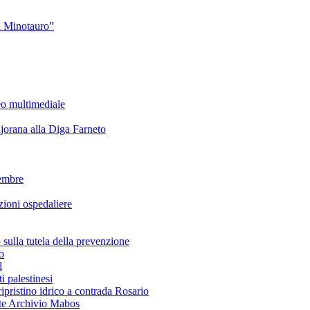
l Minotauro”
eo multimediale
rana alla Diga Farneto
embre
ioni ospedaliere
lla tutela della prevenzione
o
l
i palestinesi
ipristino idrico a contrada Rosario
te Archivio Mabos