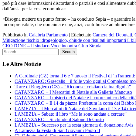
può più dare informazioni discordanti o parziali e così alimentare dubb
dall’ansia per la crisi economica».
«Bisogna mettere un punto fermo – ha concluso Sapia – e garantire la tr
incomprensibile, che non aiuta e che, anzi, contribuisce ad alimentare l
Pubblicato in
Calabria Parlamento
|
Etichettato
Camera dei Deputati
,
Navigazione
Mitigazione rischio idrogeologico, chiude con risultati importanti il b
CROTONE – Il sindaco Voce incontra Gino Strada
articoli
Le Altre Notizie
A Cardinale (CZ) torna il 6 e 7 agosto il Festival di ‘nTramenti: 
CATANZARO: Graecalis – il folle volo oggi al Complesso m
Torre di Ruggiero (CZ) – “Riconosci cristiano la tua dignità”
CATANZARO – I Mercatini di Natale alla Galleria Mancuso
CATANZARO – I misteri del Natale e il cuore antico della citt
CATANZARO – Il 14 da piazza Prefettura la corsa dei Babbo 
LAMEZIA – I Mercatini di Natale del Savutano il 13 e 14 dic
LAMEZIA – Sabato il libro “Me la sono andata a cercare”
CATANZARO – Si chiude il Salone DeGusto
LAMEZIA – Successo per la sesta giornata di donazione Avis
A Lamezia la Festa di San Giovanni Paolo II
Gli Odontoiatri di Catanzaro: Allerta salute sul turismo dentale a