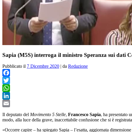
Sapia (M5S) interroga il ministro Speranza sui dati 
Pubblicato il
7 Dicembre 2020
|
da
Redazione
Facebook
Twitter
WhatsApp
LinkedIn
Email
Il deputato del
Movimento 5 Stelle
,
Francesco Sapia
, ha presentato u
modo, alla luce della grave, inaccettabile confusione che si è registrata
«Occorre capire – ha spiegato Sapia – l’esatta, aggiornata dimensione 