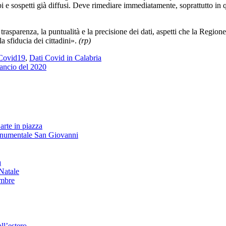
i e sospetti già diffusi. Deve rimediare immediatamente, soprattutto in q
asparenza, la puntualità e la precisione dei dati, aspetti che la Region
a sfiducia dei cittadini».
(rp)
Covid19
,
Dati Covid in Calabria
ilancio del 2020
arte in piazza
onumentale San Giovanni
à
Natale
embre
ll’estero