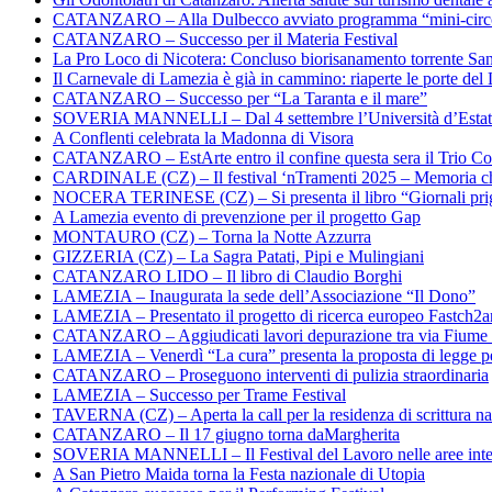
CATANZARO – Alla Dulbecco avviato programma “mini-circol
CATANZARO – Successo per il Materia Festival
La Pro Loco di Nicotera: Concluso biorisanamento torrente Sa
Il Carnevale di Lamezia è già in cammino: riaperte le porte del 
CATANZARO – Successo per “La Taranta e il mare”
SOVERIA MANNELLI – Dal 4 settembre l’Università d’Estate 
A Conflenti celebrata la Madonna di Visora
CATANZARO – EstArte entro il confine questa sera il Trio Co
CARDINALE (CZ) – Il festival ‘nTramenti 2025 – Memoria c
NOCERA TERINESE (CZ) – Si presenta il libro “Giornali prig
A Lamezia evento di prevenzione per il progetto Gap
MONTAURO (CZ) – Torna la Notte Azzurra
GIZZERIA (CZ) – La Sagra Patati, Pipi e Mulingiani
CATANZARO LIDO – Il libro di Claudio Borghi
LAMEZIA – Inaugurata la sede dell’Associazione “Il Dono”
LAMEZIA – Presentato il progetto di ricerca europeo Fastch2
CATANZARO – Aggiudicati lavori depurazione tra via Fiume
LAMEZIA – Venerdì “La cura” presenta la proposta di legge per
CATANZARO – Proseguono interventi di pulizia straordinaria
LAMEZIA – Successo per Trame Festival
TAVERNA (CZ) – Aperta la call per la residenza di scrittura na
CATANZARO – Il 17 giugno torna daMargherita
SOVERIA MANNELLI – Il Festival del Lavoro nelle aree inte
A San Pietro Maida torna la Festa nazionale di Utopia