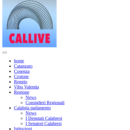
home
Catanzaro
Cosenza
Crotone
Reggio
Vibo Valentia
Regione
News
Consiglieri Regionali
Calabria parlamento
News
I Deputati Calabresi
I Senatori Calabresi
Istituzioni