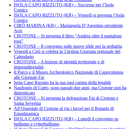
ISOLA CAPO RIZZUTO (KR) – Successo per l’Isola
Comics
ISOLA CAPO RIZZUTO (KR) – Venerdì si presenta l’Isola
Comics
CIRÒ MARINA (KR) – Mariangela D’Agostino presidente
Avis
CROTONE – Si presenta il libro “Andrea oltre il pantalone
rosa”
CROTONE – Il convegno sulle nuove sfide per la pediatria
Venerdì a Cirò si celebra la 13esima Giornata regionale del
Calendario
CROTONE – A lezione di identità territoriale e di
imprenditorialità
Il Parco e il Museo Archeologico Nazionale di Capocolonna
alle Giornate Fai
Isola Capo Rizzuto ha la sua oasi canina della legalità
Naufragio di Cutro, sono passati due anni, ma Crotone non ha
dimenticato
CROTONE – Si presenta la delegazione Fai di Crotone e
Santa Severina
All’Ospedale di Crotone al via i lavori per il Reparto di
Emodinamica
ISOLA CAPO RIZZUTO (KR) – Lunedì il convegno su
bullismo e cyberbullismo