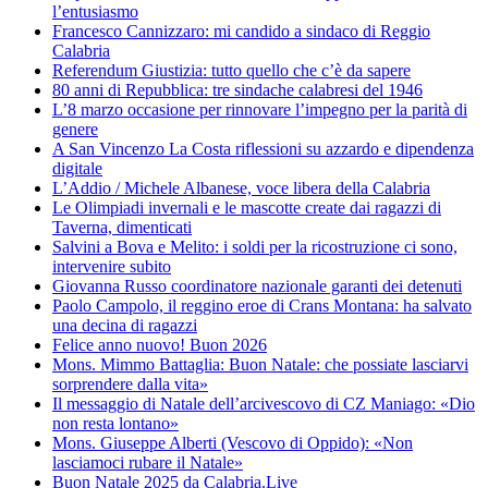
l’entusiasmo
Francesco Cannizzaro: mi candido a sindaco di Reggio
Calabria
Referendum Giustizia: tutto quello che c’è da sapere
80 anni di Repubblica: tre sindache calabresi del 1946
L’8 marzo occasione per rinnovare l’impegno per la parità di
genere
A San Vincenzo La Costa riflessioni su azzardo e dipendenza
digitale
L’Addio / Michele Albanese, voce libera della Calabria
Le Olimpiadi invernali e le mascotte create dai ragazzi di
Taverna, dimenticati
Salvini a Bova e Melito: i soldi per la ricostruzione ci sono,
intervenire subito
Giovanna Russo coordinatore nazionale garanti dei detenuti
Paolo Campolo, il reggino eroe di Crans Montana: ha salvato
una decina di ragazzi
Felice anno nuovo! Buon 2026
Mons. Mimmo Battaglia: Buon Natale: che possiate lasciarvi
sorprendere dalla vita»
Il messaggio di Natale dell’arcivescovo di CZ Maniago: «Dio
non resta lontano»
Mons. Giuseppe Alberti (Vescovo di Oppido): «Non
lasciamoci rubare il Natale»
Buon Natale 2025 da Calabria.Live