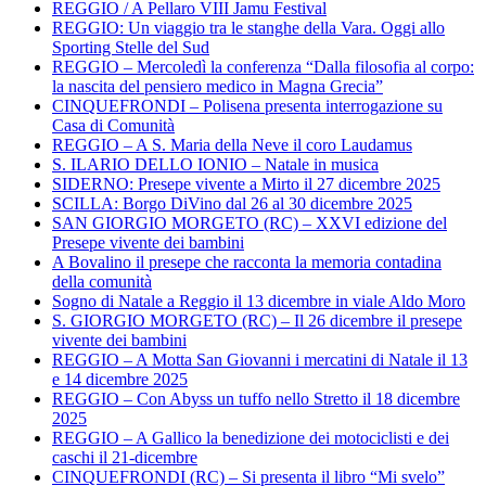
REGGIO / A Pellaro VIII Jamu Festival
REGGIO: Un viaggio tra le stanghe della Vara. Oggi allo
Sporting Stelle del Sud
REGGIO – Mercoledì la conferenza “Dalla filosofia al corpo:
la nascita del pensiero medico in Magna Grecia”
CINQUEFRONDI – Polisena presenta interrogazione su
Casa di Comunità
REGGIO – A S. Maria della Neve il coro Laudamus
S. ILARIO DELLO IONIO – Natale in musica
SIDERNO: Presepe vivente a Mirto il 27 dicembre 2025
SCILLA: Borgo DiVino dal 26 al 30 dicembre 2025
SAN GIORGIO MORGETO (RC) – XXVI edizione del
Presepe vivente dei bambini
A Bovalino il presepe che racconta la memoria contadina
della comunità
Sogno di Natale a Reggio il 13 dicembre in viale Aldo Moro
S. GIORGIO MORGETO (RC) – Il 26 dicembre il presepe
vivente dei bambini
REGGIO – A Motta San Giovanni i mercatini di Natale il 13
e 14 dicembre 2025
REGGIO – Con Abyss un tuffo nello Stretto il 18 dicembre
2025
REGGIO – A Gallico la benedizione dei motociclisti e dei
caschi il 21-dicembre
CINQUEFRONDI (RC) – Si presenta il libro “Mi svelo”