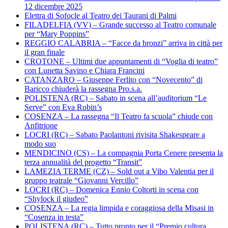
12 dicembre 2025
Elettra di Sofocle al Teatro dei Taurani di Palmi
FILADELFIA (VV) – Grande successo al Teatro comunale
per “Mary Poppins”
REGGIO CALABRIA – “Facce da bronzi” arriva in città per
il gran finale
CROTONE – Ultimi due appuntamenti di “Voglia di teatro”
con Lunetta Savino e Chiara Francini
CATANZARO – Giuseppe Ferlito con “Novecento” di
Baricco chiuderà la rassegna Pro.s.a.
POLISTENA (RC) – Sabato in scena all’auditorium “Le
Serve” con Eva Robin’s
COSENZA – La rassegna “Il Teatro fa scuola” chiude con
Anfitrione
LOCRI (RC) – Sabato Paolantoni rivisita Shakespeare a
modo suo
MENDICINO (CS) – La compagnia Porta Cenere presenta la
terza annualità del progetto “Transit”
LAMEZIA TERME (CZ) – Sold out a Vibo Valentia per il
gruppo teatrale “Giovanni Vercillo”
LOCRI (RC) – Domenica Ennio Coltorti in scena con
“Shylock il giudeo”
COSENZA – La regia limpida e coraggiosa della Misasi in
“Cosenza in testa”
POLISTENA (RC) – Tutto pronto per il “Premio cultura