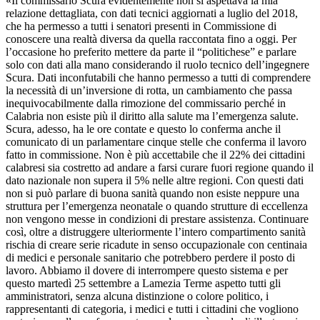
«Il commissario Scura evidentemente non si aspettava la mia
relazione dettagliata, con dati tecnici aggiornati a luglio del 2018,
che ha permesso a tutti i senatori presenti in Commissione di
conoscere una realtà diversa da quella raccontata fino a oggi. Per
l’occasione ho preferito mettere da parte il “politichese” e parlare
solo con dati alla mano considerando il ruolo tecnico dell’ingegnere
Scura. Dati inconfutabili che hanno permesso a tutti di comprendere
la necessità di un’inversione di rotta, un cambiamento che passa
inequivocabilmente dalla rimozione del commissario perché in
Calabria non esiste più il diritto alla salute ma l’emergenza salute.
Scura, adesso, ha le ore contate e questo lo conferma anche il
comunicato di un parlamentare cinque stelle che conferma il lavoro
fatto in commissione. Non è più accettabile che il 22% dei cittadini
calabresi sia costretto ad andare a farsi curare fuori regione quando il
dato nazionale non supera il 5% nelle altre regioni. Con questi dati
non si può parlare di buona sanità quando non esiste neppure una
struttura per l’emergenza neonatale o quando strutture di eccellenza
non vengono messe in condizioni di prestare assistenza. Continuare
così, oltre a distruggere ulteriormente l’intero compartimento sanità
rischia di creare serie ricadute in senso occupazionale con centinaia
di medici e personale sanitario che potrebbero perdere il posto di
lavoro. Abbiamo il dovere di interrompere questo sistema e per
questo martedì 25 settembre a Lamezia Terme aspetto tutti gli
amministratori, senza alcuna distinzione o colore politico, i
rappresentanti di categoria, i medici e tutti i cittadini che vogliono