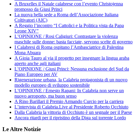
A Bruxelles il Natale calabrese con l’evento Christojenna
promosso da Giusi Princi
La nuova bella sede a Roma dell’Associazione Italiana
Coltivatori (AIC)
A Reggio l’incontro “I Cattolici e la Politica vista da Papa
Leone XIV”
L’OPINIONE / Rosi Caligiuri: Contrastare la violenza
maschile sulle donne: basta facciate, servono scelte di governo
I Calabresi di Roma ospitano l’Ambasciatrice di Palestina
Mona Abuara
A Gioia Tauro al via il progetto per insegnare la lingua araba
aperto anche agli italiani
L’OPINIONE / Giusi Princi: Nessuna esclusione del Sud da
Piano Europeo per AV
Rigenerazione urbana, la Calabria protagonista di un nuovo
modello europeo di sviluppo sostenibile
L’OPINIONE / Ernesto Rapani: In Calabria non serve un
nuovo aeroporto, ma buon senso
A Rino Barillari il Premio Armando Curcio per la carriera
L’intervista di Calabria.Live al Presidente Roberto Occhiuto
Dalla Calabria la vittoria di Occhiuto è un segnale per il Paese
Ancora ritardi per il ripristino della Diga sul torrente Lordo
Le Altre Notizie