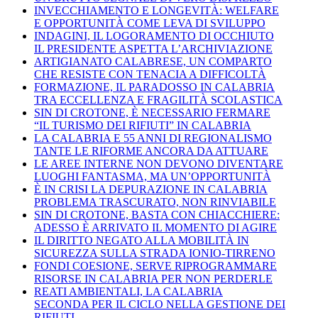
INVECCHIAMENTO E LONGEVITÀ: WELFARE
E OPPORTUNITÀ COME LEVA DI SVILUPPO
INDAGINI, IL LOGORAMENTO DI OCCHIUTO
IL PRESIDENTE ASPETTA L’ARCHIVIAZIONE
ARTIGIANATO CALABRESE, UN COMPARTO
CHE RESISTE CON TENACIA A DIFFICOLTÀ
FORMAZIONE, IL PARADOSSO IN CALABRIA
TRA ECCELLENZA E FRAGILITÀ SCOLASTICA
SIN DI CROTONE, È NECESSARIO FERMARE
“IL TURISMO DEI RIFIUTI” IN CALABRIA
LA CALABRIA E 55 ANNI DI REGIONALISMO
TANTE LE RIFORME ANCORA DA ATTUARE
LE AREE INTERNE NON DEVONO DIVENTARE
LUOGHI FANTASMA, MA UN’OPPORTUNITÀ
È IN CRISI LA DEPURAZIONE IN CALABRIA
PROBLEMA TRASCURATO, NON RINVIABILE
SIN DI CROTONE, BASTA CON CHIACCHIERE:
ADESSO È ARRIVATO IL MOMENTO DI AGIRE
IL DIRITTO NEGATO ALLA MOBILITÀ IN
SICUREZZA SULLA STRADA IONIO-TIRRENO
FONDI COESIONE, SERVE RIPROGRAMMARE
RISORSE IN CALABRIA PER NON PERDERLE
REATI AMBIENTALI, LA CALABRIA
SECONDA PER IL CICLO NELLA GESTIONE DEI
RIFIUTI