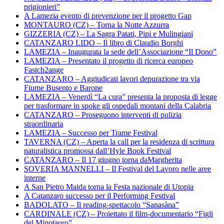
prigionieri”
A Lamezia evento di prevenzione per il progetto Gap
MONTAURO (CZ) – Torna la Notte Azzurra
GIZZERIA (CZ) – La Sagra Patati, Pipi e Mulingiani
CATANZARO LIDO – Il libro di Claudio Borghi
LAMEZIA – Inaugurata la sede dell’Associazione “Il Dono”
LAMEZIA – Presentato il progetto di ricerca europeo
Fastch2ange
CATANZARO – Aggiudicati lavori depurazione tra via
Fiume Busento e Barone
LAMEZIA – Venerdì “La cura” presenta la proposta di legge
per trasformare in spoke gli ospedali montani della Calabria
CATANZARO – Proseguono interventi di pulizia
straordinaria
LAMEZIA – Successo per Trame Festival
TAVERNA (CZ) – Aperta la call per la residenza di scrittura
naturalistica promossa dall’Hyle Book Festival
CATANZARO – Il 17 giugno torna daMargherita
SOVERIA MANNELLI – Il Festival del Lavoro nelle aree
interne
A San Pietro Maida torna la Festa nazionale di Utopia
A Catanzaro successo per il Performing Festival
BADOLATO – Il reading-spettacolo “Sanasàna”
CARDINALE (CZ) – Proiettato il film-documentario “Figli
del Minotauro”