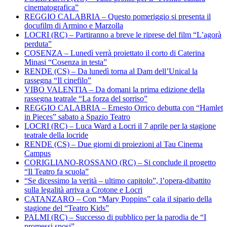
cinematografica”
REGGIO CALABRIA – Questo pomeriggio si presenta il
docufilm di Armino e Marzolla
LOCRI (RC) – Partiranno a breve le riprese del film “L’agorà
perduta”
COSENZA – Lunedì verrà proiettato il corto di Caterina
Minasi “Cosenza in testa”
RENDE (CS) – Da lunedì torna al Dam dell’Unical la
rassegna “Il cinefilo”
VIBO VALENTIA – Da domani la prima edizione della
rassegna teatrale “La forza del sorriso”
REGGIO CALABRIA – Ernesto Orrico debutta con “Hamlet
in Pieces” sabato a Spazio Teatro
LOCRI (RC) – Luca Ward a Locri il 7 aprile per la stagione
teatrale della locride
RENDE (CS) – Due giorni di proiezioni al Tau Cinema
Campus
CORIGLIANO-ROSSANO (RC) – Si conclude il progetto
“Il Teatro fa scuola”
“Se dicessimo la verità – ultimo capitolo”, l’opera-dibattito
sulla legalità arriva a Crotone e Locri
CATANZARO – Con “Mary Poppins” cala il sipario della
stagione del “Teatro Kids”
PALMI (RC) – Successo di pubblico per la parodia de “I
promessi sposi”