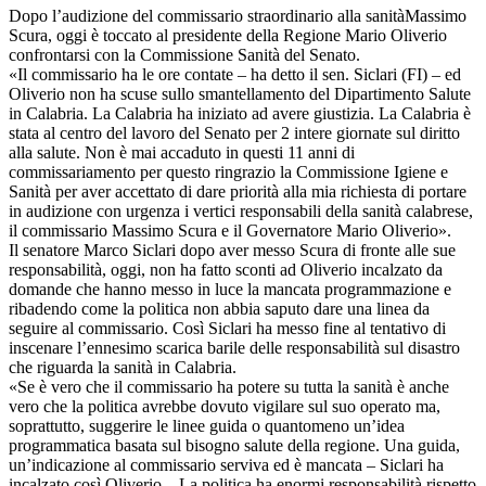
Dopo l’audizione del commissario straordinario alla sanitàMassimo
Scura, oggi è toccato al presidente della Regione Mario Oliverio
confrontarsi con la Commissione Sanità del Senato.
«Il commissario ha le ore contate – ha detto il sen. Siclari (FI) – ed
Oliverio non ha scuse sullo smantellamento del Dipartimento Salute
in Calabria. La Calabria ha iniziato ad avere giustizia. La Calabria è
stata al centro del lavoro del Senato per 2 intere giornate sul diritto
alla salute. Non è mai accaduto in questi 11 anni di
commissariamento per questo ringrazio la Commissione Igiene e
Sanità per aver accettato di dare priorità alla mia richiesta di portare
in audizione con urgenza i vertici responsabili della sanità calabrese,
il commissario Massimo Scura e il Governatore Mario Oliverio».
Il senatore Marco Siclari dopo aver messo Scura di fronte alle sue
responsabilità, oggi, non ha fatto sconti ad Oliverio incalzato da
domande che hanno messo in luce la mancata programmazione e
ribadendo come la politica non abbia saputo dare una linea da
seguire al commissario. Così Siclari ha messo fine al tentativo di
inscenare l’ennesimo scarica barile delle responsabilità sul disastro
che riguarda la sanità in Calabria.
«Se è vero che il commissario ha potere su tutta la sanità è anche
vero che la politica avrebbe dovuto vigilare sul suo operato ma,
soprattutto, suggerire le linee guida o quantomeno un’idea
programmatica basata sul bisogno salute della regione. Una guida,
un’indicazione al commissario serviva ed è mancata – Siclari ha
incalzato così Oliverio – La politica ha enormi responsabilità rispetto