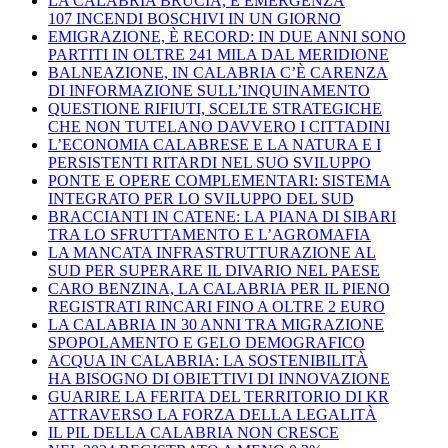
LA CALABRIA BRUCIA, È EMERGENZA
107 INCENDI BOSCHIVI IN UN GIORNO
EMIGRAZIONE, È RECORD: IN DUE ANNI SONO
PARTITI IN OLTRE 241 MILA DAL MERIDIONE
BALNEAZIONE, IN CALABRIA C’È CARENZA
DI INFORMAZIONE SULL’INQUINAMENTO
QUESTIONE RIFIUTI, SCELTE STRATEGICHE
CHE NON TUTELANO DAVVERO I CITTADINI
L’ECONOMIA CALABRESE E LA NATURA E I
PERSISTENTI RITARDI NEL SUO SVILUPPO
PONTE E OPERE COMPLEMENTARI: SISTEMA
INTEGRATO PER LO SVILUPPO DEL SUD
BRACCIANTI IN CATENE: LA PIANA DI SIBARI
TRA LO SFRUTTAMENTO E L’AGROMAFIA
LA MANCATA INFRASTRUTTURAZIONE AL
SUD PER SUPERARE IL DIVARIO NEL PAESE
CARO BENZINA, LA CALABRIA PER IL PIENO
REGISTRATI RINCARI FINO A OLTRE 2 EURO
LA CALABRIA IN 30 ANNI TRA MIGRAZIONE
SPOPOLAMENTO E GELO DEMOGRAFICO
ACQUA IN CALABRIA: LA SOSTENIBILITÀ
HA BISOGNO DI OBIETTIVI DI INNOVAZIONE
GUARIRE LA FERITA DEL TERRITORIO DI KR
ATTRAVERSO LA FORZA DELLA LEGALITÀ
IL PIL DELLA CALABRIA NON CRESCE