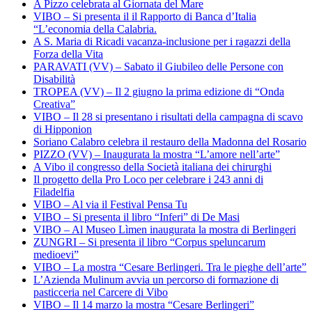
A Pizzo celebrata al Giornata del Mare
VIBO – Si presenta il il Rapporto di Banca d’Italia
“L’economia della Calabria.
A S. Maria di Ricadi vacanza-inclusione per i ragazzi della
Forza della Vita
PARAVATI (VV) – Sabato il Giubileo delle Persone con
Disabilità
TROPEA (VV) – Il 2 giugno la prima edizione di “Onda
Creativa”
VIBO – Il 28 si presentano i risultati della campagna di scavo
di Hipponion
Soriano Calabro celebra il restauro della Madonna del Rosario
PIZZO (VV) – Inaugurata la mostra “L’amore nell’arte”
A Vibo il congresso della Società italiana dei chirurghi
Il progetto della Pro Loco per celebrare i 243 anni di
Filadelfia
VIBO – Al via il Festival Pensa Tu
VIBO – Si presenta il libro “Inferi” di De Masi
VIBO – Al Museo Lìmen inaugurata la mostra di Berlingeri
ZUNGRI – Si presenta il libro “Corpus speluncarum
medioevi”
VIBO – La mostra “Cesare Berlingeri. Tra le pieghe dell’arte”
L’Azienda Mulinum avvia un percorso di formazione di
pasticceria nel Carcere di Vibo
VIBO – Il 14 marzo la mostra “Cesare Berlingeri”