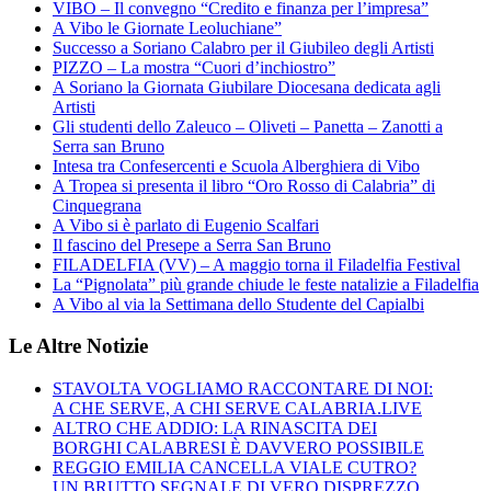
VIBO – Il convegno “Credito e finanza per l’impresa”
A Vibo le Giornate Leoluchiane”
Successo a Soriano Calabro per il Giubileo degli Artisti
PIZZO – La mostra “Cuori d’inchiostro”
A Soriano la Giornata Giubilare Diocesana dedicata agli
Artisti
Gli studenti dello Zaleuco – Oliveti – Panetta – Zanotti a
Serra san Bruno
Intesa tra Confesercenti e Scuola Alberghiera di Vibo
A Tropea si presenta il libro “Oro Rosso di Calabria” di
Cinquegrana
A Vibo si è parlato di Eugenio Scalfari
Il fascino del Presepe a Serra San Bruno
FILADELFIA (VV) – A maggio torna il Filadelfia Festival
La “Pignolata” più grande chiude le feste natalizie a Filadelfia
A Vibo al via la Settimana dello Studente del Capialbi
Le Altre Notizie
STAVOLTA VOGLIAMO RACCONTARE DI NOI:
A CHE SERVE, A CHI SERVE CALABRIA.LIVE
ALTRO CHE ADDIO: LA RINASCITA DEI
BORGHI CALABRESI È DAVVERO POSSIBILE
REGGIO EMILIA CANCELLA VIALE CUTRO?
UN BRUTTO SEGNALE DI VERO DISPREZZO