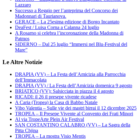
Lazzaro
Successo a Reggio per l’anteprima del Concorso dei
Madonnari di Taurianova.
GERACE – La 25esima edizione di Borgo Incantato
DeaFest / Luisa Corna a Calanna 24 luglio
A Rosarno si celebra l’incoronazione della Madonna di
Patmos
SIDERNO – Dal 25 luglio “Immersi nel Blu-Festival del
Mare”
Le Altre Notizie
DRAPIA (VV) – La Festa dell’Amicizia alla Parrocchia
dell’Immacolata
DRAPIA (VV) / La Festa dell’Amicizia domenica 9 agosto
BRIATICO (VV): Salsicciata in piazza il 4 agosto
RICADI: il 26 il presepe vivente ricadese
A Caria (Tropea) la Casa di Babbo Natale
Vibo Valentia – Sulle vie dei mastri birrai il 12 dicembre 2025
TROPEA – Il Presepe Vivente al Convento dei Frati Minori
Al via TropeArte Plein Air Festival
SAN COSTANTINO CALABRO (VV) – La Sagra della
Pitta Chjina
TROPEA – La mostra Visio Mentis