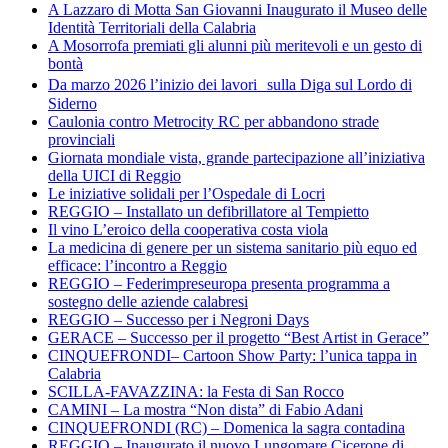
A Lazzaro di Motta San Giovanni Inaugurato il Museo delle
Identità Territoriali della Calabria
A Mosorrofa premiati gli alunni più meritevoli e un gesto di
bontà
Da marzo 2026 l’inizio dei lavori sulla Diga sul Lordo di
Siderno
Caulonia contro Metrocity RC per abbandono strade
provinciali
Giornata mondiale vista, grande partecipazione all’iniziativa
della UICI di Reggio
Le iniziative solidali per l’Ospedale di Locri
REGGIO – Installato un defibrillatore al Tempietto
Il vino L’eroico della cooperativa costa viola
La medicina di genere per un sistema sanitario più equo ed
efficace: l’incontro a Reggio
REGGIO – Federimpreseuropa presenta programma a
sostegno delle aziende calabresi
REGGIO – Successo per i Negroni Days
GERACE – Successo per il progetto “Best Artist in Gerace”
CINQUEFRONDI– Cartoon Show Party: l’unica tappa in
Calabria
SCILLA-FAVAZZINA: la Festa di San Rocco
CAMINI – La mostra “Non dista” di Fabio Adani
CINQUEFRONDI (RC) – Domenica la sagra contadina
REGGIO – Inaugurato il nuovo Lungomare Cicerone di