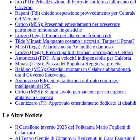
Irto (PD): Privatizzazione di Ferrovie conferma fallimento del
Governo
Rapani (Fdi) chiede sospensione provvedimento per Centrale
del Mercure
Orrico (M5S): Presentati emendamenti per preservare
patrimonio minoranze linguistiche
Loizzo (Lega): I fondi per alta velocità sono certi
Tilde MInasi: Ma quanto costano i ricorsi al Tar per il Ponte?
Miasi (Lega): Allarmismo su Av inutile e dannoso
Loizzo (Lega): Preoccupa furti farmaci oncologici a Cetraro
Antoniozzi (FDI): Alta velocità indispensabile per Calabria
Minasi (Lega): Piazza del Popolo a Reggio va protetta
Baldino (M5S): Ospedali montani in Calabria abbandonati,
ora il Governo intervenga
Antoniozzi (Fdi): Su garantismo confronto con forze
intelligenti del PD
Orrico (M5S): Si apra tavolo permanente per emergenza
abitativa a Cosenza
Cannizzaro (FI): Approvato emendamento dedicato ai disabili
Le Altre Notizie
Il Cartellone inverno 2025 del Politeama Mario Foglietti di
Catanzaro
Al Teatro Gentile di Cittanova: Benvenuti in Casa Esposito il