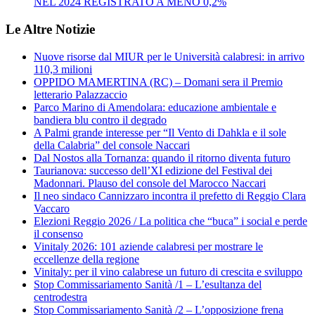
NEL 2024 REGISTRATO A MENO 0,2%
Le Altre Notizie
Nuove risorse dal MIUR per le Università calabresi: in arrivo
110,3 milioni
OPPIDO MAMERTINA (RC) – Domani sera il Premio
letterario Palazzaccio
Parco Marino di Amendolara: educazione ambientale e
bandiera blu contro il degrado
A Palmi grande interesse per “Il Vento di Dahkla e il sole
della Calabria” del console Naccari
Dal Nostos alla Tornanza: quando il ritorno diventa futuro
Taurianova: successo dell’XI edizione del Festival dei
Madonnari. Plauso del console del Marocco Naccari
Il neo sindaco Cannizzaro incontra il prefetto di Reggio Clara
Vaccaro
Elezioni Reggio 2026 / La politica che “buca” i social e perde
il consenso
Vinitaly 2026: 101 aziende calabresi per mostrare le
eccellenze della regione
Vinitaly: per il vino calabrese un futuro di crescita e sviluppo
Stop Commissariamento Sanità /1 – L’esultanza del
centrodestra
Stop Commissariamento Sanità /2 – L’opposizione frena