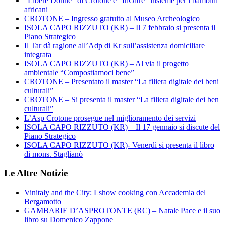
“Libere Donne” di Crotone e “InOltre” insieme per i bambini
africani
CROTONE – Ingresso gratuito al Museo Archeologico
ISOLA CAPO RIZZUTO (KR) – Il 7 febbraio si presenta il
Piano Strategico
Il Tar dà ragione all’Adp di Kr sull’assistenza domiciliare
integrata
ISOLA CAPO RIZZUTO (KR) – Al via il progetto
ambientale “Compostiamoci bene”
CROTONE – Presentato il master “La filiera digitale dei beni
culturali”
CROTONE – Si presenta il master “La filiera digitale dei ben
culturali”
L’Asp Crotone prosegue nel miglioramento dei servizi
ISOLA CAPO RIZZUTO (KR) – Il 17 gennaio si discute del
Piano Strategico
ISOLA CAPO RIZZUTO (KR)- Venerdì si presenta il libro
di mons. Staglianò
Le Altre Notizie
Vinitaly and the City: Lshow cooking con Accademia del
Bergamotto
GAMBARIE D’ASPROTONTE (RC) – Natale Pace e il suo
libro su Domenico Zappone