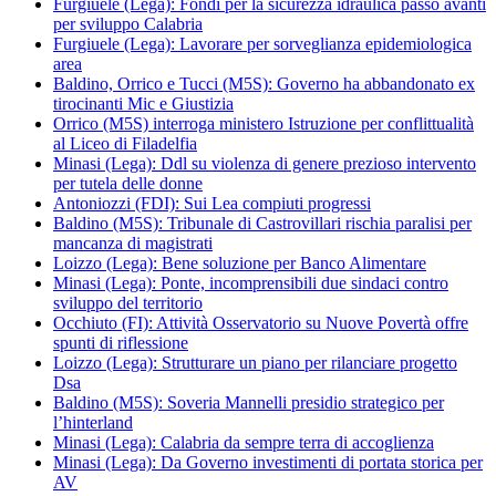
Furgiuele (Lega): Fondi per la sicurezza idraulica passo avanti
per sviluppo Calabria
Furgiuele (Lega): Lavorare per sorveglianza epidemiologica
area
Baldino, Orrico e Tucci (M5S): Governo ha abbandonato ex
tirocinanti Mic e Giustizia
Orrico (M5S) interroga ministero Istruzione per conflittualità
al Liceo di Filadelfia
Minasi (Lega): Ddl su violenza di genere prezioso intervento
per tutela delle donne
Antoniozzi (FDI): Sui Lea compiuti progressi
Baldino (M5S): Tribunale di Castrovillari rischia paralisi per
mancanza di magistrati
Loizzo (Lega): Bene soluzione per Banco Alimentare
Minasi (Lega): Ponte, incomprensibili due sindaci contro
sviluppo del territorio
Occhiuto (FI): Attività Osservatorio su Nuove Povertà offre
spunti di riflessione
Loizzo (Lega): Strutturare un piano per rilanciare progetto
Dsa
Baldino (M5S): Soveria Mannelli presidio strategico per
l’hinterland
Minasi (Lega): Calabria da sempre terra di accoglienza
Minasi (Lega): Da Governo investimenti di portata storica per
AV