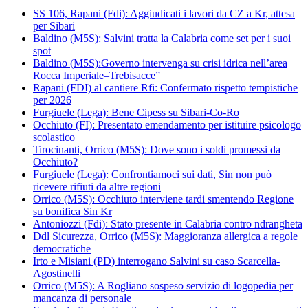
SS 106, Rapani (Fdi): Aggiudicati i lavori da CZ a Kr, attesa
per Sibari
Baldino (M5S): Salvini tratta la Calabria come set per i suoi
spot
Baldino (M5S):Governo intervenga su crisi idrica nell’area
Rocca Imperiale–Trebisacce”
Rapani (FDI) al cantiere Rfi: Confermato rispetto tempistiche
per 2026
Furgiuele (Lega): Bene Cipess su Sibari-Co-Ro
Occhiuto (FI): Presentato emendamento per istituire psicologo
scolastico
Tirocinanti, Orrico (M5S): Dove sono i soldi promessi da
Occhiuto?
Furgiuele (Lega): Confrontiamoci sui dati, Sin non può
ricevere rifiuti da altre regioni
Orrico (M5S): Occhiuto interviene tardi smentendo Regione
su bonifica Sin Kr
Antoniozzi (Fdi): Stato presente in Calabria contro ndrangheta
Ddl Sicurezza, Orrico (M5S): Maggioranza allergica a regole
democratiche
Irto e Misiani (PD) interrogano Salvini su caso Scarcella-
Agostinelli
Orrico (M5S): A Rogliano sospeso servizio di logopedia per
mancanza di personale