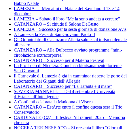
Babbo Natale
LAMEZIA – I Mercatini di Natale del Savutano il 13 e 14
dicembre
LAMEZIA – Sabato il libro “Me la sono andata a cercare”
CATANZARO – Si chiude il Salone DeGusto
LAMEZIA – Successo per la sesta giornata di donazione Avis
A Lamezia la Festa di San Giovanni Paolo II
Gli Odontoiatri di Catanzaro: Allerta salute sul turismo dentale
all’estero
CATANZARO – Alla Dulbecco avviato programma “mini-
circolazione extracorporea”
CATANZARO – Successo per il Materia Festival
La Pro Loco di Nicotera: Concluso biorisanamento torrente
San Giovanni
Il Carnevale di Lamezia è già in cammino: riaperte le porte del
Laboratorio dei Giganti dell’Allegria
CATANZARO – Successo per “La Taranta e il mare”
SOVERIA MANNELLI – Dal 4 settembre l’Università
d’Estate sull’Intelligence
A Conflenti celebrata la Madonna di Visora
CATANZARO – EstArte entro il confine questa sera il Trio
Conservatorio
CARDINALE (CZ) – Il festival ‘nTramenti 2025 – Memoria
che cura
NOCERA TERINESE (CZ) – Si presenta il libro “Giornali