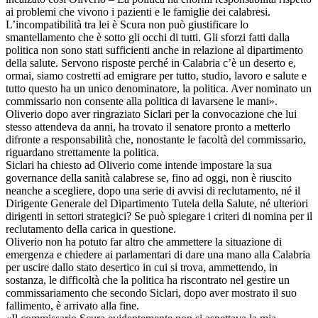
ai problemi che vivono i pazienti e le famiglie dei calabresi.
L’incompatibilità tra lei è Scura non può giustificare lo
smantellamento che è sotto gli occhi di tutti. Gli sforzi fatti dalla
politica non sono stati sufficienti anche in relazione al dipartimento
della salute. Servono risposte perché in Calabria c’è un deserto e,
ormai, siamo costretti ad emigrare per tutto, studio, lavoro e salute e
tutto questo ha un unico denominatore, la politica. Aver nominato un
commissario non consente alla politica di lavarsene le mani».
Oliverio dopo aver ringraziato Siclari per la convocazione che lui
stesso attendeva da anni, ha trovato il senatore pronto a metterlo
difronte a responsabilità che, nonostante le facoltà del commissario,
riguardano strettamente la politica.
Siclari ha chiesto ad Oliverio come intende impostare la sua
governance della sanità calabrese se, fino ad oggi, non è riuscito
neanche a scegliere, dopo una serie di avvisi di reclutamento, né il
Dirigente Generale del Dipartimento Tutela della Salute, né ulteriori
dirigenti in settori strategici? Se può spiegare i criteri di nomina per il
reclutamento della carica in questione.
Oliverio non ha potuto far altro che ammettere la situazione di
emergenza e chiedere ai parlamentari di dare una mano alla Calabria
per uscire dallo stato desertico in cui si trova, ammettendo, in
sostanza, le difficoltà che la politica ha riscontrato nel gestire un
commissariamento che secondo Siclari, dopo aver mostrato il suo
fallimento, è arrivato alla fine.