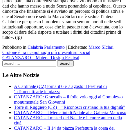
partecipare, alla conferenza stampa dove avrò modo di illustrare i
dati che hanno messo a nudo Scura portandolo al capolinea. Questo
dimostra che finalmente si è avviato un percorso di politica attiva e
che al Senato non è seduto Marco Siclari ma è seduta l’intera
Calabria e per questo i problemi saranno sempre portati nelle sedi
istituzionali opportune, cosa che in passato non è avvenuta, con lo
scopo di dare delle risposte e tutelare i diritti dei cittadini prima di
tutto». (rp)
Pubblicato in
Calabria Parlamento
|
Etichettato
Marco SIclari
Navigazione
Crotone è tra i capoluoghi più presenti sui social
CATANZARO – Materia Design Festival
articoli
Le Altre Notizie
A Cardinale (CZ) torna il 6 e 7 agosto il Festival di
‘nTramenti: arte in piazza
CATANZARO: Graecalis – il folle volo oggi al Complesso
monumentale San Giovanni
Torre di Ruggiero (CZ) – “Riconosci cristiano la tua dignità”
CATANZARO – I Mercatini di Natale alla Galleria Mancuso
CATANZARO – I misteri del Natale e il cuore antico della
città
CATANZARO – Il 14 da piazza Prefettura la corsa dei