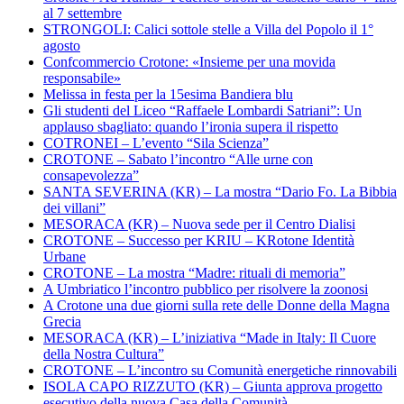
al 7 settembre
STRONGOLI: Calici sottole stelle a Villa del Popolo il 1°
agosto
Confcommercio Crotone: «Insieme per una movida
responsabile»
Melissa in festa per la 15esima Bandiera blu
Gli studenti del Liceo “Raffaele Lombardi Satriani”: Un
applauso sbagliato: quando l’ironia supera il rispetto
COTRONEI – L’evento “Sila Scienza”
CROTONE – Sabato l’incontro “Alle urne con
consapevolezza”
SANTA SEVERINA (KR) – La mostra “Dario Fo. La Bibbia
dei villani”
MESORACA (KR) – Nuova sede per il Centro Dialisi
CROTONE – Successo per KRIU – KRotone Identità
Urbane
CROTONE – La mostra “Madre: rituali di memoria”
A Umbriatico l’incontro pubblico per risolvere la zoonosi
A Crotone una due giorni sulla rete delle Donne della Magna
Grecia
MESORACA (KR) – L’iniziativa “Made in Italy: Il Cuore
della Nostra Cultura”
CROTONE – L’incontro su Comunità energetiche rinnovabili
ISOLA CAPO RIZZUTO (KR) – Giunta approva progetto
esecutivo della nuova Casa della Comunità