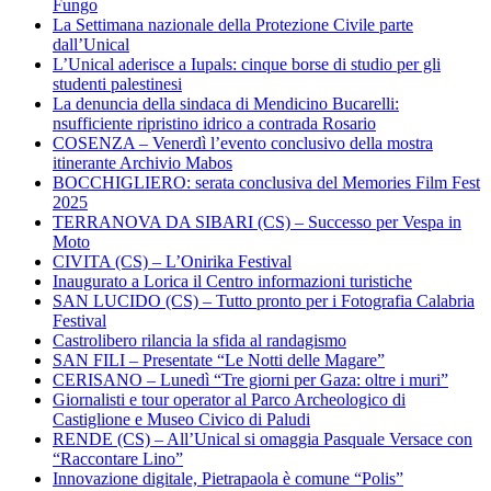
Fungo
La Settimana nazionale della Protezione Civile parte
dall’Unical
L’Unical aderisce a Iupals: cinque borse di studio per gli
studenti palestinesi
La denuncia della sindaca di Mendicino Bucarelli:
nsufficiente ripristino idrico a contrada Rosario
COSENZA – Venerdì l’evento conclusivo della mostra
itinerante Archivio Mabos
BOCCHIGLIERO: serata conclusiva del Memories Film Fest
2025
TERRANOVA DA SIBARI (CS) – Successo per Vespa in
Moto
CIVITA (CS) – L’Onirika Festival
Inaugurato a Lorica il Centro informazioni turistiche
SAN LUCIDO (CS) – Tutto pronto per i Fotografia Calabria
Festival
Castrolibero rilancia la sfida al randagismo
SAN FILI – Presentate “Le Notti delle Magare”
CERISANO – Lunedì “Tre giorni per Gaza: oltre i muri”
Giornalisti e tour operator al Parco Archeologico di
Castiglione e Museo Civico di Paludi
RENDE (CS) – All’Unical si omaggia Pasquale Versace con
“Raccontare Lino”
Innovazione digitale, Pietrapaola è comune “Polis”