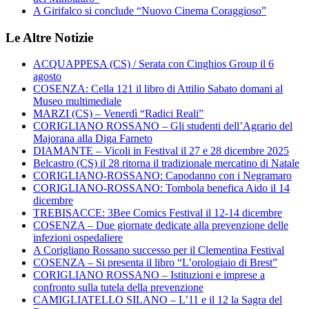
A Girifalco si conclude “Nuovo Cinema Coraggioso”
Le Altre Notizie
ACQUAPPESA (CS) / Serata con Cinghios Group il 6
agosto
COSENZA: Cella 121 il libro di Attilio Sabato domani al
Museo multimediale
MARZI (CS) – Venerdì “Radici Reali”
CORIGLIANO ROSSANO – Gli studenti dell’Agrario del
Majorana alla Diga Farneto
DIAMANTE – Vicoli in Festival il 27 e 28 dicembre 2025
Belcastro (CS) il 28 ritorna il tradizionale mercatino di Natale
CORIGLIANO-ROSSANO: Capodanno con i Negramaro
CORIGLIANO-ROSSANO: Tombola benefica Aido il 14
dicembre
TREBISACCE: 3Bee Comics Festival il 12-14 dicembre
COSENZA – Due giornate dedicate alla prevenzione delle
infezioni ospedaliere
A Corigliano Rossano successo per il Clementina Festival
COSENZA – Si presenta il libro “L’orologiaio di Brest”
CORIGLIANO ROSSANO – Istituzioni e imprese a
confronto sulla tutela della prevenzione
CAMIGLIATELLO SILANO – L’11 e il 12 la Sagra del