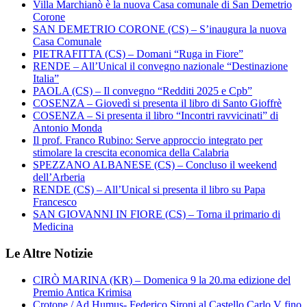
Villa Marchianò è la nuova Casa comunale di San Demetrio
Corone
SAN DEMETRIO CORONE (CS) – S’inaugura la nuova
Casa Comunale
PIETRAFITTA (CS) – Domani “Ruga in Fiore”
RENDE – All’Unical il convegno nazionale “Destinazione
Italia”
PAOLA (CS) – Il convegno “Redditi 2025 e Cpb”
COSENZA – Giovedì si presenta il libro di Santo Gioffrè
COSENZA – Si presenta il libro “Incontri ravvicinati” di
Antonio Monda
Il prof. Franco Rubino: Serve approccio integrato per
stimolare la crescita economica della Calabria
SPEZZANO ALBANESE (CS) – Concluso il weekend
dell’Arberia
RENDE (CS) – All’Unical si presenta il libro su Papa
Francesco
SAN GIOVANNI IN FIORE (CS) – Torna il primario di
Medicina
Le Altre Notizie
CIRÒ MARINA (KR) – Domenica 9 la 20.ma edizione del
Premio Antica Krimisa
Crotone / Ad Humus- Federico Sironi al Castello Carlo V fino