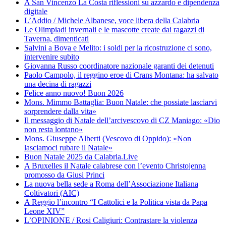
A San Vincenzo La Costa riflessioni su azzardo e dipendenza
digitale
L’Addio / Michele Albanese, voce libera della Calabria
Le Olimpiadi invernali e le mascotte create dai ragazzi di
Taverna, dimenticati
Salvini a Bova e Melito: i soldi per la ricostruzione ci sono,
intervenire subito
Giovanna Russo coordinatore nazionale garanti dei detenuti
Paolo Campolo, il reggino eroe di Crans Montana: ha salvato
una decina di ragazzi
Felice anno nuovo! Buon 2026
Mons. Mimmo Battaglia: Buon Natale: che possiate lasciarvi
sorprendere dalla vita»
Il messaggio di Natale dell’arcivescovo di CZ Maniago: «Dio
non resta lontano»
Mons. Giuseppe Alberti (Vescovo di Oppido): «Non
lasciamoci rubare il Natale»
Buon Natale 2025 da Calabria.Live
A Bruxelles il Natale calabrese con l’evento Christojenna
promosso da Giusi Princi
La nuova bella sede a Roma dell’Associazione Italiana
Coltivatori (AIC)
A Reggio l’incontro “I Cattolici e la Politica vista da Papa
Leone XIV”
L’OPINIONE / Rosi Caligiuri: Contrastare la violenza