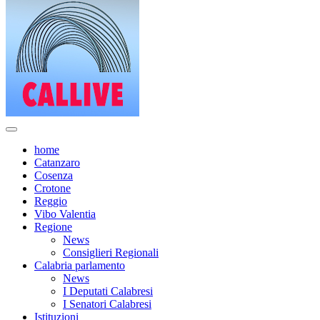
home
Catanzaro
Cosenza
Crotone
Reggio
Vibo Valentia
Regione
News
Consiglieri Regionali
Calabria parlamento
News
I Deputati Calabresi
I Senatori Calabresi
Istituzioni