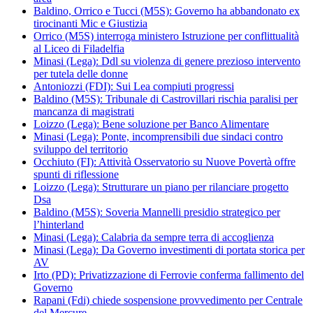
Baldino, Orrico e Tucci (M5S): Governo ha abbandonato ex
tirocinanti Mic e Giustizia
Orrico (M5S) interroga ministero Istruzione per conflittualità
al Liceo di Filadelfia
Minasi (Lega): Ddl su violenza di genere prezioso intervento
per tutela delle donne
Antoniozzi (FDI): Sui Lea compiuti progressi
Baldino (M5S): Tribunale di Castrovillari rischia paralisi per
mancanza di magistrati
Loizzo (Lega): Bene soluzione per Banco Alimentare
Minasi (Lega): Ponte, incomprensibili due sindaci contro
sviluppo del territorio
Occhiuto (FI): Attività Osservatorio su Nuove Povertà offre
spunti di riflessione
Loizzo (Lega): Strutturare un piano per rilanciare progetto
Dsa
Baldino (M5S): Soveria Mannelli presidio strategico per
l’hinterland
Minasi (Lega): Calabria da sempre terra di accoglienza
Minasi (Lega): Da Governo investimenti di portata storica per
AV
Irto (PD): Privatizzazione di Ferrovie conferma fallimento del
Governo
Rapani (Fdi) chiede sospensione provvedimento per Centrale
del Mercure