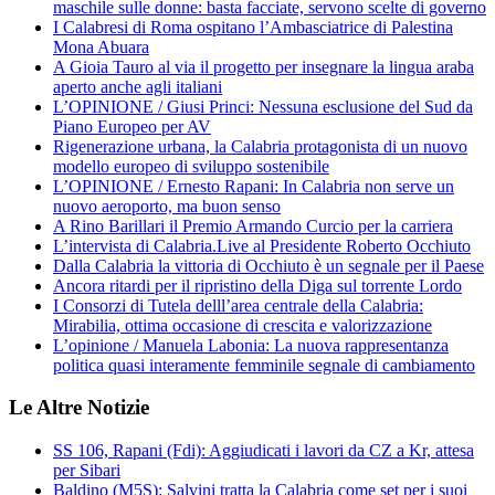
maschile sulle donne: basta facciate, servono scelte di governo
I Calabresi di Roma ospitano l’Ambasciatrice di Palestina
Mona Abuara
A Gioia Tauro al via il progetto per insegnare la lingua araba
aperto anche agli italiani
L’OPINIONE / Giusi Princi: Nessuna esclusione del Sud da
Piano Europeo per AV
Rigenerazione urbana, la Calabria protagonista di un nuovo
modello europeo di sviluppo sostenibile
L’OPINIONE / Ernesto Rapani: In Calabria non serve un
nuovo aeroporto, ma buon senso
A Rino Barillari il Premio Armando Curcio per la carriera
L’intervista di Calabria.Live al Presidente Roberto Occhiuto
Dalla Calabria la vittoria di Occhiuto è un segnale per il Paese
Ancora ritardi per il ripristino della Diga sul torrente Lordo
I Consorzi di Tutela delll’area centrale della Calabria:
Mirabilia, ottima occasione di crescita e valorizzazione
L’opinione / Manuela Labonia: La nuova rappresentanza
politica quasi interamente femminile segnale di cambiamento
Le Altre Notizie
SS 106, Rapani (Fdi): Aggiudicati i lavori da CZ a Kr, attesa
per Sibari
Baldino (M5S): Salvini tratta la Calabria come set per i suoi