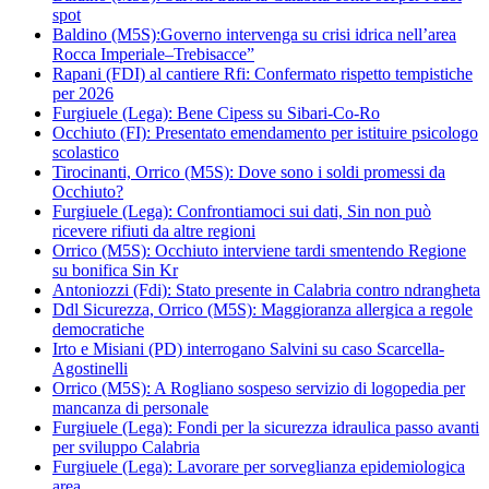
spot
Baldino (M5S):Governo intervenga su crisi idrica nell’area
Rocca Imperiale–Trebisacce”
Rapani (FDI) al cantiere Rfi: Confermato rispetto tempistiche
per 2026
Furgiuele (Lega): Bene Cipess su Sibari-Co-Ro
Occhiuto (FI): Presentato emendamento per istituire psicologo
scolastico
Tirocinanti, Orrico (M5S): Dove sono i soldi promessi da
Occhiuto?
Furgiuele (Lega): Confrontiamoci sui dati, Sin non può
ricevere rifiuti da altre regioni
Orrico (M5S): Occhiuto interviene tardi smentendo Regione
su bonifica Sin Kr
Antoniozzi (Fdi): Stato presente in Calabria contro ndrangheta
Ddl Sicurezza, Orrico (M5S): Maggioranza allergica a regole
democratiche
Irto e Misiani (PD) interrogano Salvini su caso Scarcella-
Agostinelli
Orrico (M5S): A Rogliano sospeso servizio di logopedia per
mancanza di personale
Furgiuele (Lega): Fondi per la sicurezza idraulica passo avanti
per sviluppo Calabria
Furgiuele (Lega): Lavorare per sorveglianza epidemiologica
area