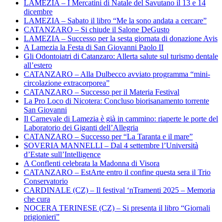
LAMEZIA – I Mercatini di Natale del Savutano il 13 e 14
dicembre
LAMEZIA – Sabato il libro “Me la sono andata a cercare”
CATANZARO – Si chiude il Salone DeGusto
LAMEZIA – Successo per la sesta giornata di donazione Avis
A Lamezia la Festa di San Giovanni Paolo II
Gli Odontoiatri di Catanzaro: Allerta salute sul turismo dentale
all’estero
CATANZARO – Alla Dulbecco avviato programma “mini-
circolazione extracorporea”
CATANZARO – Successo per il Materia Festival
La Pro Loco di Nicotera: Concluso biorisanamento torrente
San Giovanni
Il Carnevale di Lamezia è già in cammino: riaperte le porte del
Laboratorio dei Giganti dell’Allegria
CATANZARO – Successo per “La Taranta e il mare”
SOVERIA MANNELLI – Dal 4 settembre l’Università
d’Estate sull’Intelligence
A Conflenti celebrata la Madonna di Visora
CATANZARO – EstArte entro il confine questa sera il Trio
Conservatorio
CARDINALE (CZ) – Il festival ‘nTramenti 2025 – Memoria
che cura
NOCERA TERINESE (CZ) – Si presenta il libro “Giornali
prigionieri”