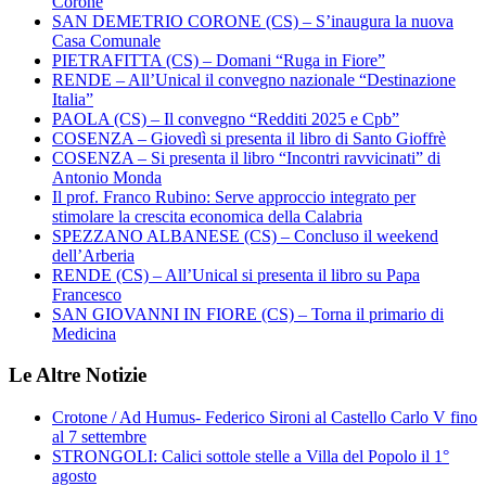
Corone
SAN DEMETRIO CORONE (CS) – S’inaugura la nuova
Casa Comunale
PIETRAFITTA (CS) – Domani “Ruga in Fiore”
RENDE – All’Unical il convegno nazionale “Destinazione
Italia”
PAOLA (CS) – Il convegno “Redditi 2025 e Cpb”
COSENZA – Giovedì si presenta il libro di Santo Gioffrè
COSENZA – Si presenta il libro “Incontri ravvicinati” di
Antonio Monda
Il prof. Franco Rubino: Serve approccio integrato per
stimolare la crescita economica della Calabria
SPEZZANO ALBANESE (CS) – Concluso il weekend
dell’Arberia
RENDE (CS) – All’Unical si presenta il libro su Papa
Francesco
SAN GIOVANNI IN FIORE (CS) – Torna il primario di
Medicina
Le Altre Notizie
Crotone / Ad Humus- Federico Sironi al Castello Carlo V fino
al 7 settembre
STRONGOLI: Calici sottole stelle a Villa del Popolo il 1°
agosto