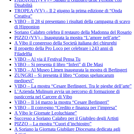
Disabilità
TROPEA (VV) – Il 2 giugno la prima edizione di “Onda
Creativa”
VIBO – Il 28 si presentano i risultati della campagna di scavo
di Hipponion
Soriano Calabro celebra il restauro della Madonna del Rosario
PIZZO (VV) – Inaugurata la mostra “L’amore nell’arte”
A Vibo il congresso della Società italiana dei chirurghi
Il progetto della Pro Loco per celebrare i 243 anni di
Filadelfia
VIBO – Al via il Festival Pensa Tu
VIBO – Si presenta il libro “Inferi” di De Masi
VIBO – Al Museo Lìmen inaugurata la mostra di Berlingeri
ZUNGRI – Si presenta il libro “Corpus speluncarum
medioevi”
VIBO – La mostra “Cesare Berlingeri. Tra le pieghe dell’arte”
L’Azienda Mulinum avvia un percorso di formazione di
pasticceria nel Carcere di Vibo
VIBO – Il 14 marzo la mostra “Cesare Berlingeri”
VIBO – Il convegno “Credito e finanza per l’impresa”
A Vibo le Giornate Leoluchiane”
Successo a Soriano Calabro per il Giubileo degli Artisti
PIZZO – La mostra “Cuori d’inchiostro”
A Soriano la Giornata Giubilare Diocesana dedicata agli