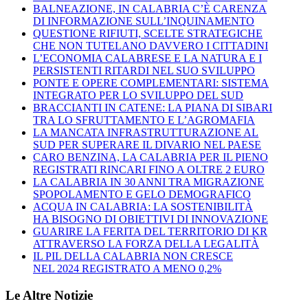
BALNEAZIONE, IN CALABRIA C’È CARENZA
DI INFORMAZIONE SULL’INQUINAMENTO
QUESTIONE RIFIUTI, SCELTE STRATEGICHE
CHE NON TUTELANO DAVVERO I CITTADINI
L’ECONOMIA CALABRESE E LA NATURA E I
PERSISTENTI RITARDI NEL SUO SVILUPPO
PONTE E OPERE COMPLEMENTARI: SISTEMA
INTEGRATO PER LO SVILUPPO DEL SUD
BRACCIANTI IN CATENE: LA PIANA DI SIBARI
TRA LO SFRUTTAMENTO E L’AGROMAFIA
LA MANCATA INFRASTRUTTURAZIONE AL
SUD PER SUPERARE IL DIVARIO NEL PAESE
CARO BENZINA, LA CALABRIA PER IL PIENO
REGISTRATI RINCARI FINO A OLTRE 2 EURO
LA CALABRIA IN 30 ANNI TRA MIGRAZIONE
SPOPOLAMENTO E GELO DEMOGRAFICO
ACQUA IN CALABRIA: LA SOSTENIBILITÀ
HA BISOGNO DI OBIETTIVI DI INNOVAZIONE
GUARIRE LA FERITA DEL TERRITORIO DI KR
ATTRAVERSO LA FORZA DELLA LEGALITÀ
IL PIL DELLA CALABRIA NON CRESCE
NEL 2024 REGISTRATO A MENO 0,2%
Le Altre Notizie