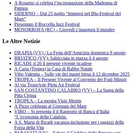
A Rosarno si celebra l’incoronazione della Madonna di
Patmos
SIDERNO – Dal 25 luglio “Immersi nel Blu-Festival del
Mare”
Presentato il Roccella Jazz Festival
MOSORROFA (RC) – Giovedì s’inaugura il murales
Le Altre Notizie
DRAPIA (VV) / La Festa dell’Amicizia domenica 9 agosto
BRIATICO (VV): Salsicciata in piazza il 4 agosto
RICADI: il 26 il presepe vivente ricadese
A Caria (Tropea) la Casa di Babbo Natale
Vibo Valentia – Sulle vie dei mastri birrai il 12 dicembre 2025
TROPEA – Il Presepe Vivente al Convento dei Frati Minori
Al via TropeArte Plein Air Festival
SAN COSTANTINO CALABRO (VV) – La Sagra della
Pitta Chjina
TROPEA – La mostra Visio Mentis
A Pizzo celebrata al Giornata del Mare
VIBO – Si presenta il il Rapporto di Banca d’Italia
“L’economia della Calabria.
A S. Maria di Ricadi vacanza-inclusione per i ragazzi della
Forza della Vita
PARAVATI (VV) – Sabato il Giubileo delle Persone con