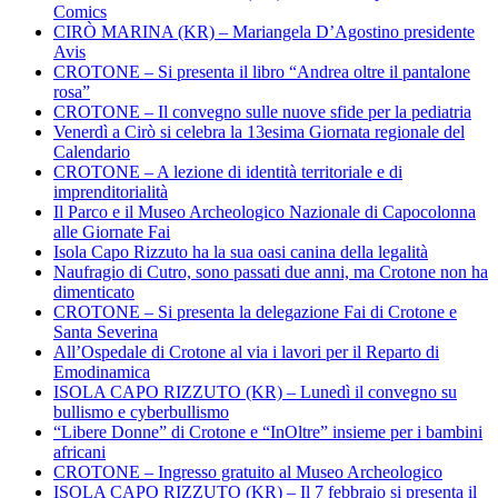
Comics
CIRÒ MARINA (KR) – Mariangela D’Agostino presidente
Avis
CROTONE – Si presenta il libro “Andrea oltre il pantalone
rosa”
CROTONE – Il convegno sulle nuove sfide per la pediatria
Venerdì a Cirò si celebra la 13esima Giornata regionale del
Calendario
CROTONE – A lezione di identità territoriale e di
imprenditorialità
Il Parco e il Museo Archeologico Nazionale di Capocolonna
alle Giornate Fai
Isola Capo Rizzuto ha la sua oasi canina della legalità
Naufragio di Cutro, sono passati due anni, ma Crotone non ha
dimenticato
CROTONE – Si presenta la delegazione Fai di Crotone e
Santa Severina
All’Ospedale di Crotone al via i lavori per il Reparto di
Emodinamica
ISOLA CAPO RIZZUTO (KR) – Lunedì il convegno su
bullismo e cyberbullismo
“Libere Donne” di Crotone e “InOltre” insieme per i bambini
africani
CROTONE – Ingresso gratuito al Museo Archeologico
ISOLA CAPO RIZZUTO (KR) – Il 7 febbraio si presenta il