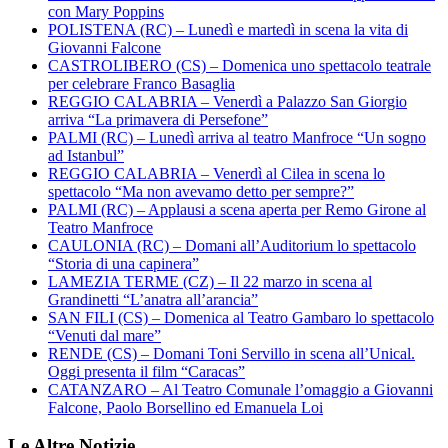
con Mary Poppins
POLISTENA (RC) – Lunedì e martedì in scena la vita di
Giovanni Falcone
CASTROLIBERO (CS) – Domenica uno spettacolo teatrale
per celebrare Franco Basaglia
REGGIO CALABRIA – Venerdì a Palazzo San Giorgio
arriva “La primavera di Persefone”
PALMI (RC) – Lunedì arriva al teatro Manfroce “Un sogno
ad Istanbul”
REGGIO CALABRIA – Venerdì al Cilea in scena lo
spettacolo “Ma non avevamo detto per sempre?”
PALMI (RC) – Applausi a scena aperta per Remo Girone al
Teatro Manfroce
CAULONIA (RC) – Domani all’Auditorium lo spettacolo
“Storia di una capinera”
LAMEZIA TERME (CZ) – Il 22 marzo in scena al
Grandinetti “L’anatra all’arancia”
SAN FILI (CS) – Domenica al Teatro Gambaro lo spettacolo
“Venuti dal mare”
RENDE (CS) – Domani Toni Servillo in scena all’Unical.
Oggi presenta il film “Caracas”
CATANZARO – Al Teatro Comunale l’omaggio a Giovanni
Falcone, Paolo Borsellino ed Emanuela Loi
Le Altre Notizie