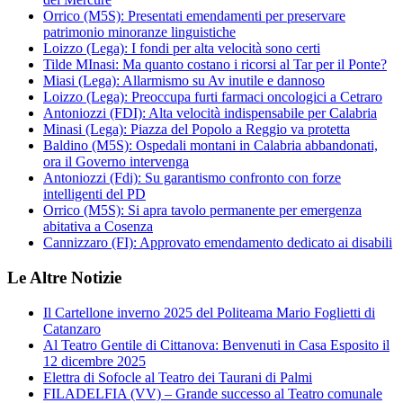
Orrico (M5S): Presentati emendamenti per preservare
patrimonio minoranze linguistiche
Loizzo (Lega): I fondi per alta velocità sono certi
Tilde MInasi: Ma quanto costano i ricorsi al Tar per il Ponte?
Miasi (Lega): Allarmismo su Av inutile e dannoso
Loizzo (Lega): Preoccupa furti farmaci oncologici a Cetraro
Antoniozzi (FDI): Alta velocità indispensabile per Calabria
Minasi (Lega): Piazza del Popolo a Reggio va protetta
Baldino (M5S): Ospedali montani in Calabria abbandonati,
ora il Governo intervenga
Antoniozzi (Fdi): Su garantismo confronto con forze
intelligenti del PD
Orrico (M5S): Si apra tavolo permanente per emergenza
abitativa a Cosenza
Cannizzaro (FI): Approvato emendamento dedicato ai disabili
Le Altre Notizie
Il Cartellone inverno 2025 del Politeama Mario Foglietti di
Catanzaro
Al Teatro Gentile di Cittanova: Benvenuti in Casa Esposito il
12 dicembre 2025
Elettra di Sofocle al Teatro dei Taurani di Palmi
FILADELFIA (VV) – Grande successo al Teatro comunale