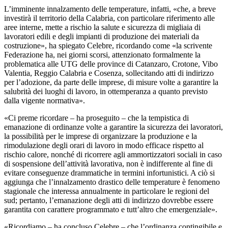
L’imminente innalzamento delle temperature, infatti,
«che, a breve
investirà il territorio della Calabria, con particolare riferimento alle
aree interne, mette a rischio la salute e sicurezza di migliaia di
lavoratori edili e degli impianti di produzione dei materiali da
costruzione», ha spiegato Celebre, ricordando come «la scrivente
Federazione
ha, nei giorni scorsi, attenzionato formalmente la
problematica alle UTG delle province di Catanzaro, Crotone, Vibo
Valentia, Reggio Calabria e Cosenza, sollecitando atti di indirizzo
per l’adozione, da parte delle imprese, di misure volte a garantire la
salubrità dei luoghi di lavoro, in ottemperanza a quanto previsto
dalla vigente normativa».
«
Ci preme ricordare – ha proseguito – che la tempistica di
emanazione di ordinanze volte a garantire la sicurezza dei lavoratori,
la possibilità per le imprese di organizzare la produzione e la
rimodulazione degli orari di lavoro in modo efficace rispetto al
rischio calore, nonché di ricorrere agli ammortizzatori sociali in caso
di sospensione dell’attività lavorativa, non è indifferente al fine di
evitare conseguenze drammatiche in termini infortunistici.
A ciò si
aggiunga che l’innalzamento drastico delle temperature è fenomeno
stagionale che interessa annualmente in particolare le regioni del
sud; pertanto, l’emanazione degli atti di indirizzo dovrebbe essere
garantita con carattere programmato e tutt’altro che emergenziale».
«Ricordiamo – ha concluso Celebre – che l’ordinanza contingibile e