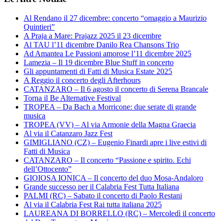
Al Rendano il 27 dicembre: concerto “omaggio a Maurizio
Quintieri”
A Praja a Mare: Prajazz 2025 il 23 dicembre
Al TAU l’11 dicembre Danilo Rea Chansons Trio
Ad Amantea Le Passioni amorose l’11 dicembre 2025
Lamezia – Il 19 dicembre Blue Stuff in concerto
Gli appuntamenti di Fatti di Musica Estate 2025
A Reggio il concerto degli Afterhours
CATANZARO – Il 6 agosto il concerto di Serena Brancale
Torna il Be Alternative Festival
TROPEA – Da Bach a Morricone: due serate di grande
musica
TROPEA (VV) – Al via Armonie della Magna Graecia
Al via il Catanzaro Jazz Fest
GIMIGLIANO (CZ) – Eugenio Finardi apre i live estivi di
Fatti di Musica
CATANZARO – Il concerto “Passione e spirito. Echi
dell’Ottocento”
GIOIOSA IONICA – Il concerto del duo Mosa-Andaloro
Grande successo per il Calabria Fest Tutta Italiana
PALMI (RC) – Sabato il concerto di Paolo Restani
Al via il Calabria Fest Rai tutta italiana 2025
LAUREANA DI BORRELLO (RC) – Mercoledì il concerto