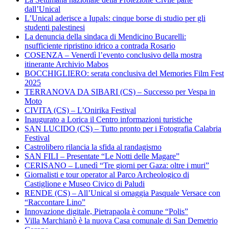
dall’Unical
L’Unical aderisce a Iupals: cinque borse di studio per gli
studenti palestinesi
La denuncia della sindaca di Mendicino Bucarelli:
nsufficiente ripristino idrico a contrada Rosario
COSENZA – Venerdì l’evento conclusivo della mostra
itinerante Archivio Mabos
BOCCHIGLIERO: serata conclusiva del Memories Film Fest
2025
TERRANOVA DA SIBARI (CS) – Successo per Vespa in
Moto
CIVITA (CS) – L’Onirika Festival
Inaugurato a Lorica il Centro informazioni turistiche
SAN LUCIDO (CS) – Tutto pronto per i Fotografia Calabria
Festival
Castrolibero rilancia la sfida al randagismo
SAN FILI – Presentate “Le Notti delle Magare”
CERISANO – Lunedì “Tre giorni per Gaza: oltre i muri”
Giornalisti e tour operator al Parco Archeologico di
Castiglione e Museo Civico di Paludi
RENDE (CS) – All’Unical si omaggia Pasquale Versace con
“Raccontare Lino”
Innovazione digitale, Pietrapaola è comune “Polis”
Villa Marchianò è la nuova Casa comunale di San Demetrio