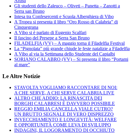
Artisti
Gli studenti dello Zaleuco – Oliveti – Panetta – Zanotti a
Serra san Bruno
Intesa tra Confesercenti e Scuola Alberghiera di Vibo
A Tropea si presenta il libro “Oro Rosso di Calabria” di
Cinquegrana
A Vibo si è parlato di Eugenio Scalfari
Il fascino del Presepe a Serra San Bruno
FILADELFIA (VV) – A maggio torna il Filadelfia Festival
La “Pignolata” più grande chiude le feste natalizie a Filadelfia
A Vibo al via la Settimana dello Studente del Capialbi
SORIANO CALABRO (VV) – Si presenta il libro “Portami
al mare”
Le Altre Notizie
STAVOLTA VOGLIAMO RACCONTARE DI NOI:
A CHE SERVE, A CHI SERVE CALABRIA.LIVE
ALTRO CHE ADDIO: LA RINASCITA DEI
BORGHI CALABRESI È DAVVERO POSSIBILE
REGGIO EMILIA CANCELLA VIALE CUTRO?
UN BRUTTO SEGNALE DI VERO DISPREZZO
INVECCHIAMENTO E LONGEVITÀ: WELFARE
E OPPORTUNITÀ COME LEVA DI SVILUPPO
INDAGINI, IL LOGORAMENTO DI OCCHIUTO