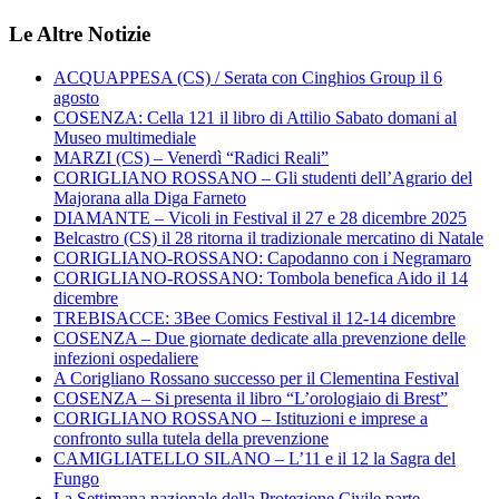
Le Altre Notizie
ACQUAPPESA (CS) / Serata con Cinghios Group il 6
agosto
COSENZA: Cella 121 il libro di Attilio Sabato domani al
Museo multimediale
MARZI (CS) – Venerdì “Radici Reali”
CORIGLIANO ROSSANO – Gli studenti dell’Agrario del
Majorana alla Diga Farneto
DIAMANTE – Vicoli in Festival il 27 e 28 dicembre 2025
Belcastro (CS) il 28 ritorna il tradizionale mercatino di Natale
CORIGLIANO-ROSSANO: Capodanno con i Negramaro
CORIGLIANO-ROSSANO: Tombola benefica Aido il 14
dicembre
TREBISACCE: 3Bee Comics Festival il 12-14 dicembre
COSENZA – Due giornate dedicate alla prevenzione delle
infezioni ospedaliere
A Corigliano Rossano successo per il Clementina Festival
COSENZA – Si presenta il libro “L’orologiaio di Brest”
CORIGLIANO ROSSANO – Istituzioni e imprese a
confronto sulla tutela della prevenzione
CAMIGLIATELLO SILANO – L’11 e il 12 la Sagra del
Fungo
La Settimana nazionale della Protezione Civile parte