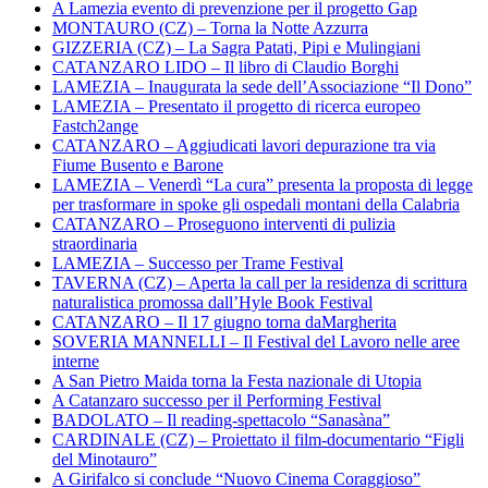
A Lamezia evento di prevenzione per il progetto Gap
MONTAURO (CZ) – Torna la Notte Azzurra
GIZZERIA (CZ) – La Sagra Patati, Pipi e Mulingiani
CATANZARO LIDO – Il libro di Claudio Borghi
LAMEZIA – Inaugurata la sede dell’Associazione “Il Dono”
LAMEZIA – Presentato il progetto di ricerca europeo
Fastch2ange
CATANZARO – Aggiudicati lavori depurazione tra via
Fiume Busento e Barone
LAMEZIA – Venerdì “La cura” presenta la proposta di legge
per trasformare in spoke gli ospedali montani della Calabria
CATANZARO – Proseguono interventi di pulizia
straordinaria
LAMEZIA – Successo per Trame Festival
TAVERNA (CZ) – Aperta la call per la residenza di scrittura
naturalistica promossa dall’Hyle Book Festival
CATANZARO – Il 17 giugno torna daMargherita
SOVERIA MANNELLI – Il Festival del Lavoro nelle aree
interne
A San Pietro Maida torna la Festa nazionale di Utopia
A Catanzaro successo per il Performing Festival
BADOLATO – Il reading-spettacolo “Sanasàna”
CARDINALE (CZ) – Proiettato il film-documentario “Figli
del Minotauro”
A Girifalco si conclude “Nuovo Cinema Coraggioso”