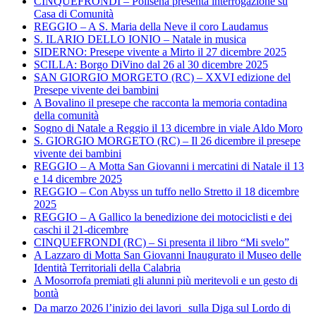
CINQUEFRONDI – Polisena presenta interrogazione su
Casa di Comunità
REGGIO – A S. Maria della Neve il coro Laudamus
S. ILARIO DELLO IONIO – Natale in musica
SIDERNO: Presepe vivente a Mirto il 27 dicembre 2025
SCILLA: Borgo DiVino dal 26 al 30 dicembre 2025
SAN GIORGIO MORGETO (RC) – XXVI edizione del
Presepe vivente dei bambini
A Bovalino il presepe che racconta la memoria contadina
della comunità
Sogno di Natale a Reggio il 13 dicembre in viale Aldo Moro
S. GIORGIO MORGETO (RC) – Il 26 dicembre il presepe
vivente dei bambini
REGGIO – A Motta San Giovanni i mercatini di Natale il 13
e 14 dicembre 2025
REGGIO – Con Abyss un tuffo nello Stretto il 18 dicembre
2025
REGGIO – A Gallico la benedizione dei motociclisti e dei
caschi il 21-dicembre
CINQUEFRONDI (RC) – Si presenta il libro “Mi svelo”
A Lazzaro di Motta San Giovanni Inaugurato il Museo delle
Identità Territoriali della Calabria
A Mosorrofa premiati gli alunni più meritevoli e un gesto di
bontà
Da marzo 2026 l’inizio dei lavori sulla Diga sul Lordo di