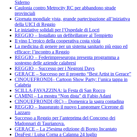
Siderno
Caulonia contro Metrocity RC per abbandono strade
provinciali
Giornata mondiale vista, grande partecipazione all’iniziativa
della UICI di Reggio
Le iniziative solidali per l’Ospedale di Locri
REGGIO – Installato un defibrillatore al Tempietto
Il vino L’eroico della cooperativa costa viola
La medicina di genere per un sistema sanitario più equo ed
efficace: l’incontro a Reggio
REGGIO – Federimpreseuropa presenta programma a
sostegno delle aziende calabresi
REGGIO – Successo per i Negroni Days
GERACE – Successo per il progetto “Best Artist in Gerace”
CINQUEFRONDI– Cartoon Show Party: l’unica tappa in
Calabria
SCILLA-FAVAZZINA: la Festa di San Rocco
CAMINI – La mostra “Non dista” di Fabio Adani
CINQUEFRONDI (RC) – Domenica la sagra contadina
REGGIO – Inaugurato il nuovo Lungomare Cicerone di
Lazzaro
Successo a Reggio per l’anteprima del Concorso dei
Madonnari di Taurianova.
GERACE – La 25esima edizione di Borgo Incantato
DeaFest / Luisa Corna a Calanna 24 luglio