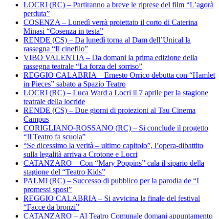
LOCRI (RC) – Partiranno a breve le riprese del film “L’agorà
perduta”
COSENZA – Lunedì verrà proiettato il corto di Caterina
Minasi “Cosenza in testa”
RENDE (CS) – Da lunedì torna al Dam dell’Unical la
rassegna “Il cinefilo”
VIBO VALENTIA – Da domani la prima edizione della
rassegna teatrale “La forza del sorriso”
REGGIO CALABRIA – Ernesto Orrico debutta con “Hamlet
in Pieces” sabato a Spazio Teatro
LOCRI (RC) – Luca Ward a Locri il 7 aprile per la stagione
teatrale della locride
RENDE (CS) – Due giorni di proiezioni al Tau Cinema
Campus
CORIGLIANO-ROSSANO (RC) – Si conclude il progetto
“Il Teatro fa scuola”
“Se dicessimo la verità – ultimo capitolo”, l’opera-dibattito
sulla legalità arriva a Crotone e Locri
CATANZARO – Con “Mary Poppins” cala il sipario della
stagione del “Teatro Kids”
PALMI (RC) – Successo di pubblico per la parodia de “I
promessi sposi”
REGGIO CALABRIA – Si avvicina la finale del festival
“Facce da bronzi”
CATANZARO – Al Teatro Comunale domani appuntamento