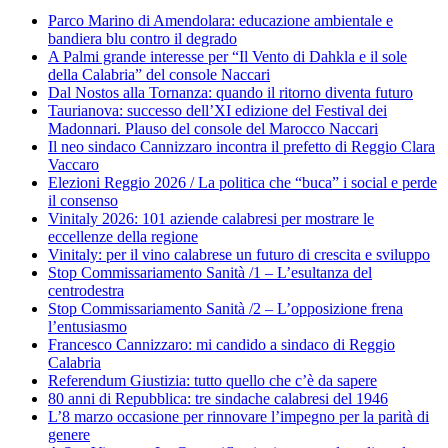
Parco Marino di Amendolara: educazione ambientale e
bandiera blu contro il degrado
A Palmi grande interesse per “Il Vento di Dahkla e il sole
della Calabria” del console Naccari
Dal Nostos alla Tornanza: quando il ritorno diventa futuro
Taurianova: successo dell’XI edizione del Festival dei
Madonnari. Plauso del console del Marocco Naccari
Il neo sindaco Cannizzaro incontra il prefetto di Reggio Clara
Vaccaro
Elezioni Reggio 2026 / La politica che “buca” i social e perde
il consenso
Vinitaly 2026: 101 aziende calabresi per mostrare le
eccellenze della regione
Vinitaly: per il vino calabrese un futuro di crescita e sviluppo
Stop Commissariamento Sanità /1 – L’esultanza del
centrodestra
Stop Commissariamento Sanità /2 – L’opposizione frena
l’entusiasmo
Francesco Cannizzaro: mi candido a sindaco di Reggio
Calabria
Referendum Giustizia: tutto quello che c’è da sapere
80 anni di Repubblica: tre sindache calabresi del 1946
L’8 marzo occasione per rinnovare l’impegno per la parità di
genere