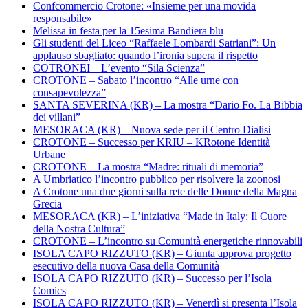
Confcommercio Crotone: «Insieme per una movida
responsabile»
Melissa in festa per la 15esima Bandiera blu
Gli studenti del Liceo “Raffaele Lombardi Satriani”: Un
applauso sbagliato: quando l’ironia supera il rispetto
COTRONEI – L’evento “Sila Scienza”
CROTONE – Sabato l’incontro “Alle urne con
consapevolezza”
SANTA SEVERINA (KR) – La mostra “Dario Fo. La Bibbia
dei villani”
MESORACA (KR) – Nuova sede per il Centro Dialisi
CROTONE – Successo per KRIU – KRotone Identità
Urbane
CROTONE – La mostra “Madre: rituali di memoria”
A Umbriatico l’incontro pubblico per risolvere la zoonosi
A Crotone una due giorni sulla rete delle Donne della Magna
Grecia
MESORACA (KR) – L’iniziativa “Made in Italy: Il Cuore
della Nostra Cultura”
CROTONE – L’incontro su Comunità energetiche rinnovabili
ISOLA CAPO RIZZUTO (KR) – Giunta approva progetto
esecutivo della nuova Casa della Comunità
ISOLA CAPO RIZZUTO (KR) – Successo per l’Isola
Comics
ISOLA CAPO RIZZUTO (KR) – Venerdì si presenta l’Isola