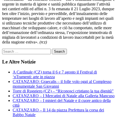
urgente in materia di igiene e sanità pubblica riguardante l’attività
nei cantieri edili ed affini n. 3 fu emanata il 21 Luglio 2023, dunque
ben oltre l’inizio, previsto e prevedibile, dell’innalzamento delle
temperature nei luoghi di lavoro all’aperto e negli impianti nei quali
si utilizzano tecniche produttive che necessitano dell’utilizzo di
macchinari che sviluppano calore, e ciò ha comportato, nelle more
dell’emanazione dell’ordinanza stessa, l’esposizione immotivata di
migliaia di lavoratori a condizioni di lavoro inaccettabili per la metà
della stagione estiva».
(rcz)
Le Altre Notizie
A Cardinale (CZ) torna il 6 e 7 agosto il Festival di
‘nTramenti: arte in piazza
CATANZARO: Graecalis – il folle volo oggi al Complesso
monumentale San Giovanni
Torre di Ruggiero (CZ) – “Riconosci cristiano la tua dignità”
CATANZARO – I Mercatini di Natale alla Galleria Mancuso
CATANZARO – I misteri del Natale e il cuore antico della
città
CATANZARO – Il 14 da piazza Prefettura la corsa dei
Babbo Natale