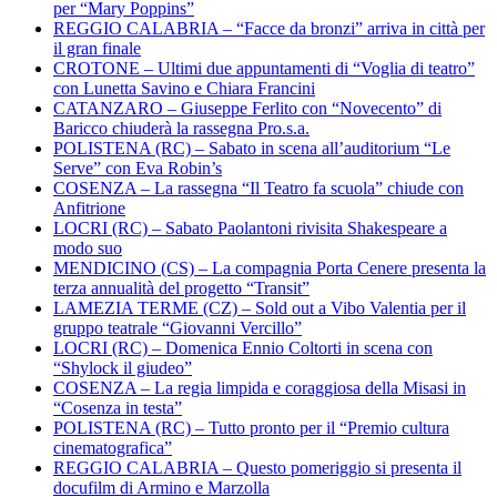
per “Mary Poppins”
REGGIO CALABRIA – “Facce da bronzi” arriva in città per
il gran finale
CROTONE – Ultimi due appuntamenti di “Voglia di teatro”
con Lunetta Savino e Chiara Francini
CATANZARO – Giuseppe Ferlito con “Novecento” di
Baricco chiuderà la rassegna Pro.s.a.
POLISTENA (RC) – Sabato in scena all’auditorium “Le
Serve” con Eva Robin’s
COSENZA – La rassegna “Il Teatro fa scuola” chiude con
Anfitrione
LOCRI (RC) – Sabato Paolantoni rivisita Shakespeare a
modo suo
MENDICINO (CS) – La compagnia Porta Cenere presenta la
terza annualità del progetto “Transit”
LAMEZIA TERME (CZ) – Sold out a Vibo Valentia per il
gruppo teatrale “Giovanni Vercillo”
LOCRI (RC) – Domenica Ennio Coltorti in scena con
“Shylock il giudeo”
COSENZA – La regia limpida e coraggiosa della Misasi in
“Cosenza in testa”
POLISTENA (RC) – Tutto pronto per il “Premio cultura
cinematografica”
REGGIO CALABRIA – Questo pomeriggio si presenta il
docufilm di Armino e Marzolla