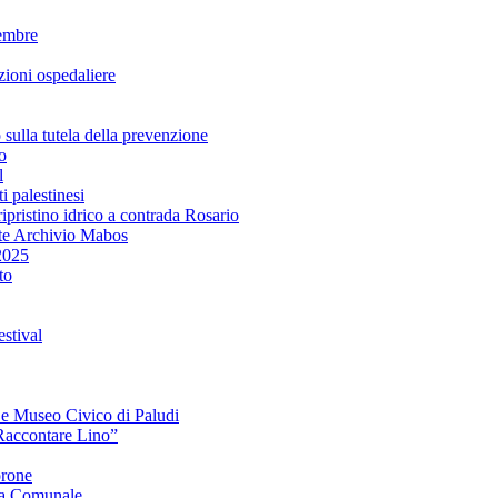
embre
ioni ospedaliere
lla tutela della prevenzione
o
l
i palestinesi
ipristino idrico a contrada Rosario
te Archivio Mabos
2025
to
stival
e e Museo Civico di Paludi
Raccontare Lino”
orone
a Comunale