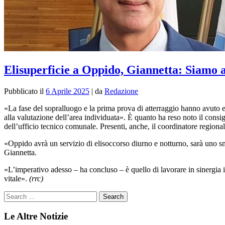
Elisuperficie a Oppido, Giannetta: Siamo a
Pubblicato il
6 Aprile 2025
|
da
Redazione
«La fase del sopralluogo e la prima prova
di
atterraggio hanno avuto es
alla valutazione dell’area individuata». È quanto ha reso noto il consi
dell’ufficio tecnico comunale. Presenti, anche, il coordinatore regionale 
«Oppido avrà un servizio
di
elisoccorso diurno e notturno, sarà uno 
Giannetta.
«L’imperativo adesso – ha concluso – è quello
di
lavorare in sinergia 
vitale».
(rrc)
Le Altre Notizie