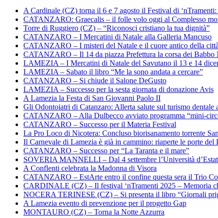
A Cardinale (CZ) torna il 6 e 7 agosto il Festival di ‘nTramenti: 
CATANZARO: Graecalis – il folle volo oggi al Complesso m
Torre di Ruggiero (CZ) – “Riconosci cristiano la tua dignità”
CATANZARO – I Mercatini di Natale alla Galleria Mancuso
CATANZARO – I misteri del Natale e il cuore antico della citt
CATANZARO – Il 14 da piazza Prefettura la corsa dei Babbo 
LAMEZIA – I Mercatini di Natale del Savutano il 13 e 14 dic
LAMEZIA – Sabato il libro “Me la sono andata a cercare”
CATANZARO – Si chiude il Salone DeGusto
LAMEZIA – Successo per la sesta giornata di donazione Avis
A Lamezia la Festa di San Giovanni Paolo II
Gli Odontoiatri di Catanzaro: Allerta salute sul turismo dentale a
CATANZARO – Alla Dulbecco avviato programma “mini-circol
CATANZARO – Successo per il Materia Festival
La Pro Loco di Nicotera: Concluso biorisanamento torrente Sa
Il Carnevale di Lamezia è già in cammino: riaperte le porte del 
CATANZARO – Successo per “La Taranta e il mare”
SOVERIA MANNELLI – Dal 4 settembre l’Università d’Estate 
A Conflenti celebrata la Madonna di Visora
CATANZARO – EstArte entro il confine questa sera il Trio Co
CARDINALE (CZ) – Il festival ‘nTramenti 2025 – Memoria c
NOCERA TERINESE (CZ) – Si presenta il libro “Giornali prig
A Lamezia evento di prevenzione per il progetto Gap
MONTAURO (CZ) – Torna la Notte Azzurra