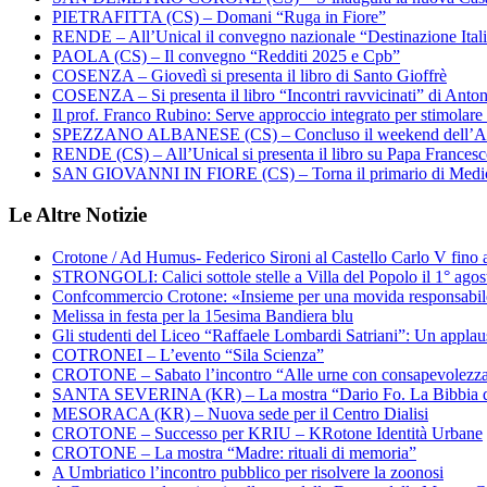
PIETRAFITTA (CS) – Domani “Ruga in Fiore”
RENDE – All’Unical il convegno nazionale “Destinazione Ital
PAOLA (CS) – Il convegno “Redditi 2025 e Cpb”
COSENZA – Giovedì si presenta il libro di Santo Gioffrè
COSENZA – Si presenta il libro “Incontri ravvicinati” di Ant
Il prof. Franco Rubino: Serve approccio integrato per stimolare 
SPEZZANO ALBANESE (CS) – Concluso il weekend dell’Ar
RENDE (CS) – All’Unical si presenta il libro su Papa Frances
SAN GIOVANNI IN FIORE (CS) – Torna il primario di Medi
Le Altre Notizie
Crotone / Ad Humus- Federico Sironi al Castello Carlo V fino a
STRONGOLI: Calici sottole stelle a Villa del Popolo il 1° agos
Confcommercio Crotone: «Insieme per una movida responsabi
Melissa in festa per la 15esima Bandiera blu
Gli studenti del Liceo “Raffaele Lombardi Satriani”: Un applauso
COTRONEI – L’evento “Sila Scienza”
CROTONE – Sabato l’incontro “Alle urne con consapevolezz
SANTA SEVERINA (KR) – La mostra “Dario Fo. La Bibbia de
MESORACA (KR) – Nuova sede per il Centro Dialisi
CROTONE – Successo per KRIU – KRotone Identità Urbane
CROTONE – La mostra “Madre: rituali di memoria”
A Umbriatico l’incontro pubblico per risolvere la zoonosi