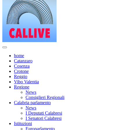
home
Catanzaro
Cosenza
Crotone
Reggio
Vibo Valentia
Regione
News
Consiglieri Regionali
Calabria parlamento
News
I Deputati Calabresi
I Senatori Calabresi
Istituzioni
Europarlamento