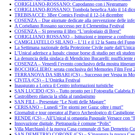
CORIGLIANO-ROSSANO: Capodanno con i Negramaro
CORIGLIANO-ROSSANO: Tombola benefica Aido il 14 dic
TREBISACCE: 3Bee Comics Festival il 12-14 dicembre
COSENZA – Due giornate dedicate alla prevenzione delle infez
A Corigliano Rossano successo per il Clementina Festival
COSENZA – Si presenta il libro “L’orologiaio di Brest”
CORIGLIANO ROSSANO – Istituzioni e imprese a confronto su
CAMIGLIATELLO SILANO – L’11 e il 12 la Sagra del Fung
La Settimana nazionale della Protezione Civile parte dall’Unica
L’Unical aderisce a Iupals: cinque borse di studio per gli student
La denuncia della sindaca di Mendicino Bucarelli: nsufficiente r
COSENZA – Venerdì l’evento conclusivo della mostra itineran
BOCCHIGLIERO: serata conclusiva del Memories Film Fest 
TERRANOVA DA SIBARI (CS) – Successo per Vespa in Mo
CIVITA (CS) – L’Onirika Festival
Inaugurato a Lorica il Centro informazioni turistiche
SAN LUCIDO (CS) – Tutto pronto per i Fotografia Calabria Fe
Castrolibero rilancia la sfida al randagismo
SAN FILI – Presentate “Le Notti delle Magare”
CERISANO – Lunedì “Tre giorni per Gaza: oltre i muri”
Giornalisti e tour operator al Parco Archeologico di Castiglion
RENDE (CS) – All’Unical si omaggia Pasquale Versace con “
Innovazione digitale, Pietrapaola è comune “Polis”
Villa Marchianò è la nuova Casa comunale di San Demetrio C
SAN DEMETRIO CORONE (CS) – S’inaugura la nuova Cas