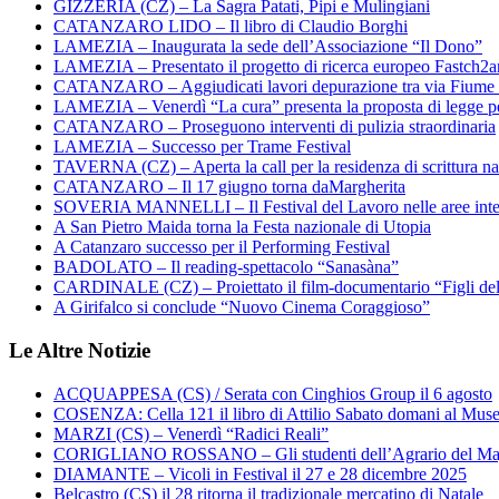
GIZZERIA (CZ) – La Sagra Patati, Pipi e Mulingiani
CATANZARO LIDO – Il libro di Claudio Borghi
LAMEZIA – Inaugurata la sede dell’Associazione “Il Dono”
LAMEZIA – Presentato il progetto di ricerca europeo Fastch2
CATANZARO – Aggiudicati lavori depurazione tra via Fiume
LAMEZIA – Venerdì “La cura” presenta la proposta di legge per
CATANZARO – Proseguono interventi di pulizia straordinaria
LAMEZIA – Successo per Trame Festival
TAVERNA (CZ) – Aperta la call per la residenza di scrittura na
CATANZARO – Il 17 giugno torna daMargherita
SOVERIA MANNELLI – Il Festival del Lavoro nelle aree inte
A San Pietro Maida torna la Festa nazionale di Utopia
A Catanzaro successo per il Performing Festival
BADOLATO – Il reading-spettacolo “Sanasàna”
CARDINALE (CZ) – Proiettato il film-documentario “Figli de
A Girifalco si conclude “Nuovo Cinema Coraggioso”
Le Altre Notizie
ACQUAPPESA (CS) / Serata con Cinghios Group il 6 agosto
COSENZA: Cella 121 il libro di Attilio Sabato domani al Mus
MARZI (CS) – Venerdì “Radici Reali”
CORIGLIANO ROSSANO – Gli studenti dell’Agrario del Majo
DIAMANTE – Vicoli in Festival il 27 e 28 dicembre 2025
Belcastro (CS) il 28 ritorna il tradizionale mercatino di Natale