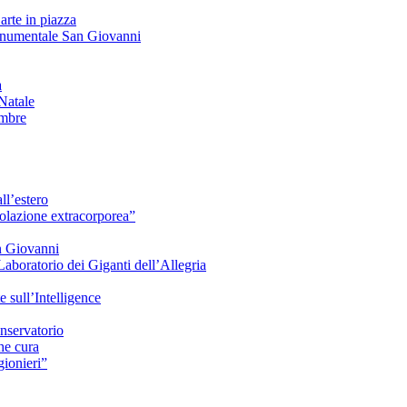
arte in piazza
onumentale San Giovanni
à
Natale
embre
ll’estero
azione extracorporea”
n Giovanni
Laboratorio dei Giganti dell’Allegria
sull’Intelligence
nservatorio
he cura
ionieri”