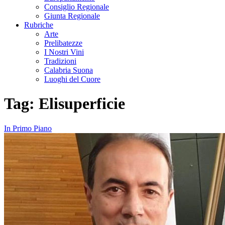
Consiglio Regionale
Giunta Regionale
Rubriche
Arte
Prelibatezze
I Nostri Vini
Tradizioni
Calabria Suona
Luoghi del Cuore
Tag:
Elisuperficie
In Primo Piano