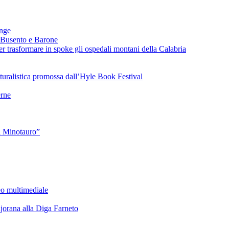
ange
 Busento e Barone
 trasformare in spoke gli ospedali montani della Calabria
turalistica promossa dall’Hyle Book Festival
rne
l Minotauro”
eo multimediale
rana alla Diga Farneto