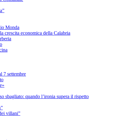
ia”
onio Monda
la crescita economica della Calabria
beria
co
cina
l 7 settembre
to
le»
 sbagliato: quando l’ironia supera il rispetto
a”
i villani”