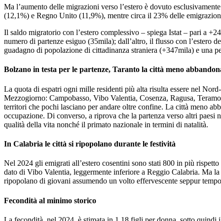
Ma l’aumento delle migrazioni verso l’estero è dovuto esclusivamente 
(12,1%) e Regno Unito (11,9%), mentre circa il 23% delle emigrazioni dei
Il saldo migratorio con l’estero complessivo – spiega Istat – pari a +2
numero di partenze esiguo (35mila); dall’altro, il flusso con l’estero de
guadagno di popolazione di cittadinanza straniera (+347mila) e una perdi
Bolzano in testa per le partenze, Taranto la città meno abbandon
La quota di espatri ogni mille residenti più alta risulta essere nel No
Mezzogiorno: Campobasso, Vibo Valentia, Cosenza, Ragusa, Teramo, Pesca
territori che pochi lasciano per andare oltre confine. La città meno ab
occupazione. Di converso, a riprova che la partenza verso altri paesi n
qualità della vita nonché il primato nazionale in termini di natalità.
In Calabria le città si ripopolano durante le festività
Nel 2024 gli emigrati all’estero cosentini sono stati 800 in più rispett
dato di Vibo Valentia, leggermente inferiore a Reggio Calabria. Ma la c
ripopolano di giovani assumendo un volto effervescente seppur temp
Fecondità al minimo storico
La fecondità, nel 2024, è stimata in 1,18 figli per donna, sotto quindi 