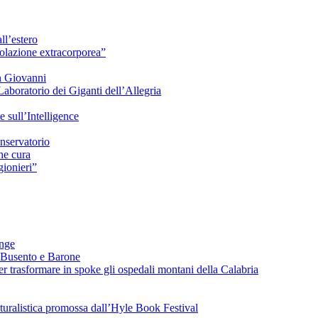
ll’estero
azione extracorporea”
n Giovanni
Laboratorio dei Giganti dell’Allegria
sull’Intelligence
nservatorio
he cura
ionieri”
ange
 Busento e Barone
 trasformare in spoke gli ospedali montani della Calabria
turalistica promossa dall’Hyle Book Festival