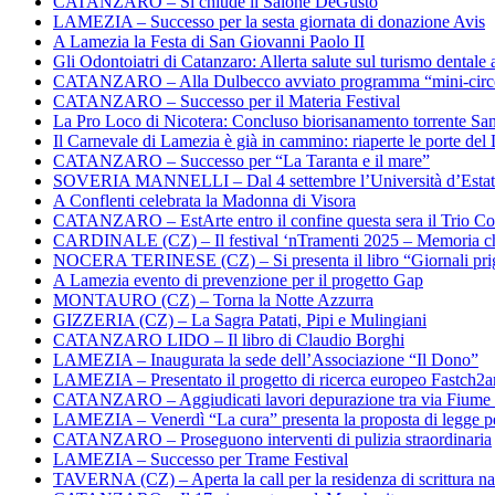
CATANZARO – Si chiude il Salone DeGusto
LAMEZIA – Successo per la sesta giornata di donazione Avis
A Lamezia la Festa di San Giovanni Paolo II
Gli Odontoiatri di Catanzaro: Allerta salute sul turismo dentale a
CATANZARO – Alla Dulbecco avviato programma “mini-circol
CATANZARO – Successo per il Materia Festival
La Pro Loco di Nicotera: Concluso biorisanamento torrente Sa
Il Carnevale di Lamezia è già in cammino: riaperte le porte del 
CATANZARO – Successo per “La Taranta e il mare”
SOVERIA MANNELLI – Dal 4 settembre l’Università d’Estate 
A Conflenti celebrata la Madonna di Visora
CATANZARO – EstArte entro il confine questa sera il Trio Co
CARDINALE (CZ) – Il festival ‘nTramenti 2025 – Memoria c
NOCERA TERINESE (CZ) – Si presenta il libro “Giornali prig
A Lamezia evento di prevenzione per il progetto Gap
MONTAURO (CZ) – Torna la Notte Azzurra
GIZZERIA (CZ) – La Sagra Patati, Pipi e Mulingiani
CATANZARO LIDO – Il libro di Claudio Borghi
LAMEZIA – Inaugurata la sede dell’Associazione “Il Dono”
LAMEZIA – Presentato il progetto di ricerca europeo Fastch2
CATANZARO – Aggiudicati lavori depurazione tra via Fiume
LAMEZIA – Venerdì “La cura” presenta la proposta di legge per
CATANZARO – Proseguono interventi di pulizia straordinaria
LAMEZIA – Successo per Trame Festival
TAVERNA (CZ) – Aperta la call per la residenza di scrittura na