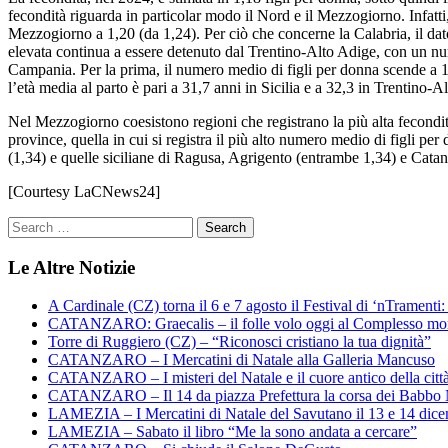
fecondità riguarda in particolar modo il Nord e il Mezzogiorno. Infatti
Mezzogiorno a 1,20 (da 1,24). Per ciò che concerne la Calabria, il dato
elevata continua a essere detenuto dal Trentino-Alto Adige, con un n
Campania. Per la prima, il numero medio di figli per donna scende a 1
l’età media al parto è pari a 31,7 anni in Sicilia e a 32,3 in Trentino
Nel Mezzogiorno coesistono regioni che registrano la più alta fecondità
province, quella in cui si registra il più alto numero medio di figli 
(1,34) e quelle siciliane di Ragusa, Agrigento (entrambe 1,34) e Catan
[Courtesy LaCNews24]
Le Altre Notizie
A Cardinale (CZ) torna il 6 e 7 agosto il Festival di ‘nTramenti: 
CATANZARO: Graecalis – il folle volo oggi al Complesso m
Torre di Ruggiero (CZ) – “Riconosci cristiano la tua dignità”
CATANZARO – I Mercatini di Natale alla Galleria Mancuso
CATANZARO – I misteri del Natale e il cuore antico della citt
CATANZARO – Il 14 da piazza Prefettura la corsa dei Babbo 
LAMEZIA – I Mercatini di Natale del Savutano il 13 e 14 dic
LAMEZIA – Sabato il libro “Me la sono andata a cercare”