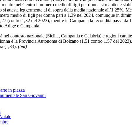
, mentre nel Centro il numero medio di figli per donna si mantiene stabi
 si attesta leggermente al di sopra della media nazionale all’1,25%. Ment
umero medio di figli per donna pari a 1,39 nel 2024, comunque in dimin
,27 (contro 1,32 del 2023), mentre in Campania la fecondità passa da 1
-Alto Adige e Campania.
 nel contesto nazionale (Sicilia, Campania e Calabria) e regioni caratter
per donna è la Provincia Autonoma di Bolzano (1,51 contro 1,57 del 2023
ia (1,33).
(bm)
arte in piazza
onumentale San Giovanni
à
Natale
embre