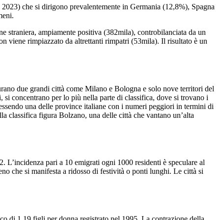
o al 2023) che si dirigono prevalentemente in Germania (12,8%), Spagna
meni.
one straniera, ampiamente positiva (382mila), controbilanciata da un
n viene rimpiazzato da altrettanti rimpatri (53mila). Il risultato è un
igurano due grandi città come Milano e Bologna e solo nove territori del
 concentrano per lo più nella parte di classifica, dove si trovano i
 essendo una delle province italiane con i numeri peggiori in termini di
la classifica figura Bolzano, una delle città che vantano un’alta
22. L’incidenza pari a 10 emigrati ogni 1000 residenti è speculare al
 che si manifesta a ridosso di festività o ponti lunghi. Le città si
ico di 1,19 figli per donna registrato nel 1995. La contrazione della