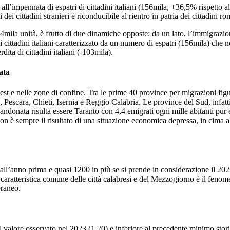
all’impennata di espatri di cittadini italiani (156mila, +36,5% rispett
 cittadini stranieri è riconducibile al rientro in patria dei cittadini ro
44mila unità, è frutto di due dinamiche opposte: da un lato, l’immigrazi
i cittadini italiani caratterizzato da un numero di espatri (156mila) che no
ta di cittadini italiani (-103mila).
ata
rd-est e nelle zone di confine. Tra le prime 40 province per migrazioni f
ra, Chieti, Isernia e Reggio Calabria. Le province del Sud, infatti, si
bandonata risulta essere Taranto con 4,4 emigrati ogni mille abitanti pur
on è sempre il risultato di una situazione economica depressa, in cima al
o all’anno prima e quasi 1200 in più se si prende in considerazione il 20
aratteristica comune delle città calabresi e del Mezzogiorno è il fenomeno
oraneo.
il valore osservato nel 2023 (1,20) e inferiore al precedente minimo stor