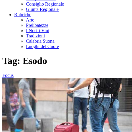
Consiglio Regionale
Giunta Regionale
Rubriche
Arte
Prelibatezze
I Nostri Vini
Tradizioni
Calabria Suona
Luoghi del Cuore
Tag:
Esodo
Focus