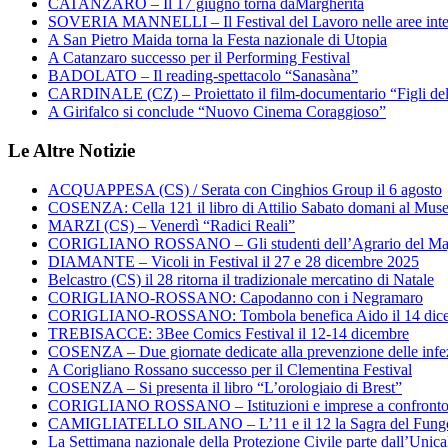
CATANZARO – Il 17 giugno torna daMargherita
SOVERIA MANNELLI – Il Festival del Lavoro nelle aree inte
A San Pietro Maida torna la Festa nazionale di Utopia
A Catanzaro successo per il Performing Festival
BADOLATO – Il reading-spettacolo “Sanasàna”
CARDINALE (CZ) – Proiettato il film-documentario “Figli de
A Girifalco si conclude “Nuovo Cinema Coraggioso”
Le Altre Notizie
ACQUAPPESA (CS) / Serata con Cinghios Group il 6 agosto
COSENZA: Cella 121 il libro di Attilio Sabato domani al Mus
MARZI (CS) – Venerdì “Radici Reali”
CORIGLIANO ROSSANO – Gli studenti dell’Agrario del Majo
DIAMANTE – Vicoli in Festival il 27 e 28 dicembre 2025
Belcastro (CS) il 28 ritorna il tradizionale mercatino di Natale
CORIGLIANO-ROSSANO: Capodanno con i Negramaro
CORIGLIANO-ROSSANO: Tombola benefica Aido il 14 dic
TREBISACCE: 3Bee Comics Festival il 12-14 dicembre
COSENZA – Due giornate dedicate alla prevenzione delle infez
A Corigliano Rossano successo per il Clementina Festival
COSENZA – Si presenta il libro “L’orologiaio di Brest”
CORIGLIANO ROSSANO – Istituzioni e imprese a confronto su
CAMIGLIATELLO SILANO – L’11 e il 12 la Sagra del Fung
La Settimana nazionale della Protezione Civile parte dall’Unica