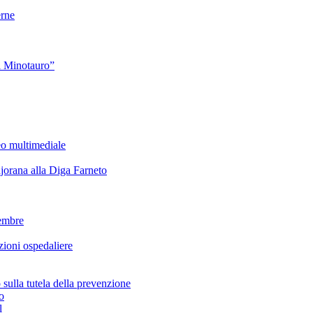
rne
l Minotauro”
eo multimediale
rana alla Diga Farneto
embre
ioni ospedaliere
lla tutela della prevenzione
o
l