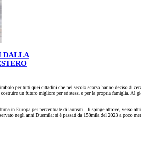
I DALLA
ESTERO
imbolo per tutti quei cittadini che nel secolo scorso hanno deciso di cer
costruire un futuro migliore per sé stessi e per la propria famiglia. Al g
ltima in Europa per percentuale di laureati – li spinge altrove, verso alt
sservato negli anni Duemila: si è passati da 158mila del 2023 a poco me