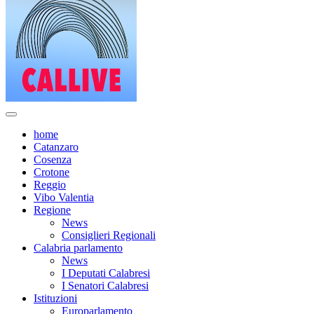
home
Catanzaro
Cosenza
Crotone
Reggio
Vibo Valentia
Regione
News
Consiglieri Regionali
Calabria parlamento
News
I Deputati Calabresi
I Senatori Calabresi
Istituzioni
Europarlamento