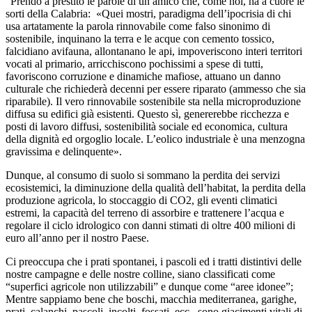
“Prendo a prestito le parole di un amico che, come noi, ha a cuore le
sorti della Calabria: «
Quei mostri, paradigma dell’ipocrisia di chi
usa artatamente la parola rinnovabile come falso sinonimo di
sostenibile, inquinano la terra e le acque con cemento tossico,
falcidiano avifauna, allontanano le api, impoveriscono interi territori
vocati al primario, arricchiscono pochissimi a spese di tutti,
favoriscono corruzione e dinamiche mafiose, attuano un danno
culturale che richiederà decenni per essere riparato (ammesso che sia
riparabile). Il vero rinnovabile sostenibile sta nella microproduzione
diffusa su edifici già esistenti. Questo sì, genererebbe ricchezza e
posti di lavoro diffusi, sostenibilità sociale ed economica, cultura
della dignità ed orgoglio locale. L’eolico industriale è una menzogna
gravissima e delinquente»
.
Dunque, al consumo di suolo si sommano la perdita dei servizi
ecosistemici, la diminuzione della qualità dell’habitat, la perdita della
produzione agricola, lo stoccaggio di CO2, gli eventi climatici
estremi, la capacità del terreno di assorbire e trattenere l’acqua e
regolare il ciclo idrologico con danni stimati di oltre 400 milioni di
euro all’anno per il nostro Paese.
Ci preoccupa che i prati spontanei, i pascoli ed i tratti distintivi delle
nostre campagne e delle nostre colline, siano classificati come
“superfici agricole non utilizzabili” e dunque come “aree idonee”;
Mentre sappiamo bene che boschi, macchia mediterranea, garighe,
prati, calanchi, pascoli, incolti, fossati, ecc., sono giacimenti vitali di