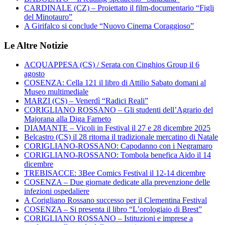
CARDINALE (CZ) – Proiettato il film-documentario “Figli
del Minotauro”
A Girifalco si conclude “Nuovo Cinema Coraggioso”
Le Altre Notizie
ACQUAPPESA (CS) / Serata con Cinghios Group il 6
agosto
COSENZA: Cella 121 il libro di Attilio Sabato domani al
Museo multimediale
MARZI (CS) – Venerdì “Radici Reali”
CORIGLIANO ROSSANO – Gli studenti dell’Agrario del
Majorana alla Diga Farneto
DIAMANTE – Vicoli in Festival il 27 e 28 dicembre 2025
Belcastro (CS) il 28 ritorna il tradizionale mercatino di Natale
CORIGLIANO-ROSSANO: Capodanno con i Negramaro
CORIGLIANO-ROSSANO: Tombola benefica Aido il 14
dicembre
TREBISACCE: 3Bee Comics Festival il 12-14 dicembre
COSENZA – Due giornate dedicate alla prevenzione delle
infezioni ospedaliere
A Corigliano Rossano successo per il Clementina Festival
COSENZA – Si presenta il libro “L’orologiaio di Brest”
CORIGLIANO ROSSANO – Istituzioni e imprese a