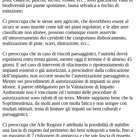
biodiversità per piante spontanee, fauna selvatica a rischio di
estinzione;
Ci preoccupa che le stesse aree agricole, che dovrebbero essere al
sicuro se sono inserite come tali nei piani regolatori, e le altre aree
classificate non idonee, possono comunque essere asservite
all’attraversamento dei cavidotti che comportano disboscamento,
realizzazione di piste, scavi, distruzione, ecc.;
Ci preoccupa che in caso di vincoli paesaggistici, l’autorità dovrà
esprimersi entro trenta giorni, mentre oggi il termine è di almeno 45
giorni. E nel caso di interventi di rifacimento o ripotenziamento di
impianti esistesti o già autorizzati, a prescindere dalla collocazione
dell’impianto, non occorre neanche l’autorizzazione paesaggistica.
Mentre nei procedimenti di autorizzazione di impianti su aree
idonee, il parere obbligatorio per la Valutazione di Impatto
Ambientale non è vincolante ed i termini delle procedure di
autorizzazioni sono ridotti di un terzo. Mentre sappiamo bene che la
Soprintendenza, da molti anni con molta fatica e non sempre con
risultati ottimali, tenta di limitare gli impatti sui beni culturali e
paesaggistici;
Ci preoccupa che Alle Regioni è attribuita la possibilità di stabilire
una fascia di rispetto dal perimetro dei beni sottoposti a tutela, fino a
un massimo di 7 chilometri di ampiezza e che tale fascia di rispetto