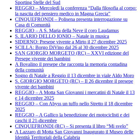
Sporting Stelle del Sud
REGGIO – Mercoledì la conferenza “Dalla filosofia al corpo:
la nascita del pensiero medico in Magna Grecia”
CINQUEFRONDI – Polisena presenta interrogazione su
Casa di Comunità
REGGIO – A S. Maria della Neve il coro Laudamus
S. ILARIO DELLO IONIO – Natale in musica
SIDERNO: Presepe vivente a Mirto il 27 dicembre 2025
SCILLA: Borgo DiVino dal 26 al 30 dicembre 2025
SAN GIORGIO MORGETO (RC) – XXVI edizione del
Presepe vivente dei bambini
A Bovalino il presepe che racconta la memoria contadina
della comunità
Sogno di Natale a Reggio il 13 dicembre in viale Aldo Moro
S. GIORGIO MORGETO (RC) – Il 26 dicembre il presepe
vivente dei bambini
REGGIO – A Motta San Giovanni i mercatini di Natale il 13
e 14 dicembre 2025
REGGIO – Con Abyss un tuffo nello Stretto il 18 dicembre
2025
REGGIO – A Gallico la benedizione dei motociclisti e dei
caschi il 21-dicembre
CINQUEFRONDI (RC) – Si presenta il libro “Mi svelo”
A Lazzaro di Motta San Giovanni Inaugurato il Museo delle
Identità Territoriali della Calabria