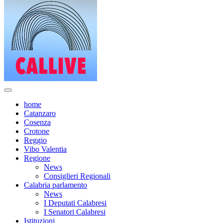
home
Catanzaro
Cosenza
Crotone
Reggio
Vibo Valentia
Regione
News
Consiglieri Regionali
Calabria parlamento
News
I Deputati Calabresi
I Senatori Calabresi
Istituzioni