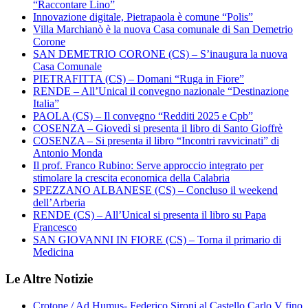
“Raccontare Lino”
Innovazione digitale, Pietrapaola è comune “Polis”
Villa Marchianò è la nuova Casa comunale di San Demetrio
Corone
SAN DEMETRIO CORONE (CS) – S’inaugura la nuova
Casa Comunale
PIETRAFITTA (CS) – Domani “Ruga in Fiore”
RENDE – All’Unical il convegno nazionale “Destinazione
Italia”
PAOLA (CS) – Il convegno “Redditi 2025 e Cpb”
COSENZA – Giovedì si presenta il libro di Santo Gioffrè
COSENZA – Si presenta il libro “Incontri ravvicinati” di
Antonio Monda
Il prof. Franco Rubino: Serve approccio integrato per
stimolare la crescita economica della Calabria
SPEZZANO ALBANESE (CS) – Concluso il weekend
dell’Arberia
RENDE (CS) – All’Unical si presenta il libro su Papa
Francesco
SAN GIOVANNI IN FIORE (CS) – Torna il primario di
Medicina
Le Altre Notizie
Crotone / Ad Humus- Federico Sironi al Castello Carlo V fino