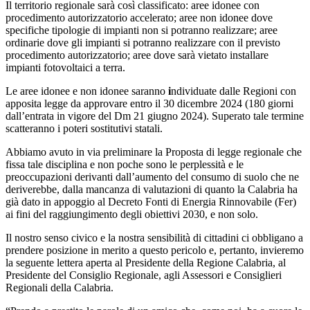
Il territorio regionale sarà così classificato:
aree idonee
con
procedimento autorizzatorio accelerato;
aree non idonee
dove
specifiche tipologie di impianti non si potranno realizzare;
aree
ordinarie
dove gli impianti si potranno realizzare con il previsto
procedimento autorizzatorio;
aree
dove sarà
vietato
installare
impianti fotovoltaici a terra.
Le aree idonee e non idonee saranno
i
ndividuate
dalle Regioni
con
apposita legge
da approvare entro il 30 dicembre 2024 (180 giorni
dall’entrata in
vigore d
el Dm 21 giugno 2024). Superato tale termine
scatteranno i poteri sostitutivi statali.
Abbiamo avuto in via preliminare la Proposta di legge regionale che
fissa tale disciplina e non poche sono le perplessità e le
preoccupazioni derivanti dall’aumento del consumo di suolo che ne
deriverebbe, dalla mancanza di valutazioni di quanto la Calabria ha
già dato in appoggio al Decreto Fonti di Energia Rinnovabile (Fer)
ai fini del raggiungimento degli obiettivi 2030, e non solo.
Il nostro senso civico e la nostra sensibilità di cittadini ci obbligano a
prendere posizione in merito a questo pericolo e, pertanto, invieremo
la seguente lettera aperta al Presidente della Regione Calabria, al
Presidente del Consiglio Regionale, agli Assessori e Consiglieri
Regionali della Calabria.