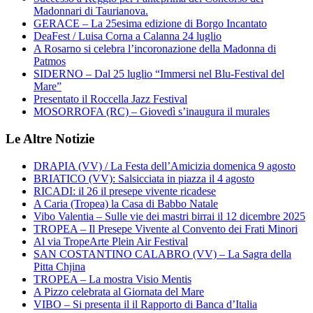
Madonnari di Taurianova.
GERACE – La 25esima edizione di Borgo Incantato
DeaFest / Luisa Corna a Calanna 24 luglio
A Rosarno si celebra l’incoronazione della Madonna di
Patmos
SIDERNO – Dal 25 luglio “Immersi nel Blu-Festival del
Mare”
Presentato il Roccella Jazz Festival
MOSORROFA (RC) – Giovedì s’inaugura il murales
Le Altre Notizie
DRAPIA (VV) / La Festa dell’Amicizia domenica 9 agosto
BRIATICO (VV): Salsicciata in piazza il 4 agosto
RICADI: il 26 il presepe vivente ricadese
A Caria (Tropea) la Casa di Babbo Natale
Vibo Valentia – Sulle vie dei mastri birrai il 12 dicembre 2025
TROPEA – Il Presepe Vivente al Convento dei Frati Minori
Al via TropeArte Plein Air Festival
SAN COSTANTINO CALABRO (VV) – La Sagra della
Pitta Chjina
TROPEA – La mostra Visio Mentis
A Pizzo celebrata al Giornata del Mare
VIBO – Si presenta il il Rapporto di Banca d’Italia