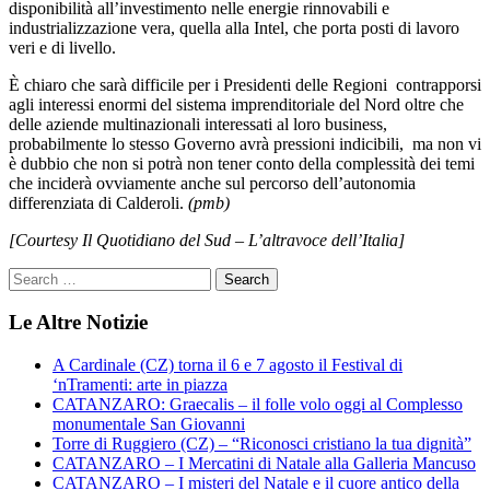
disponibilità al
l’investimento nelle energie rinnovabili e
industrializzazione vera, quella alla Intel, che porta posti di lavoro
veri e di livello.
È chiaro che sarà difficile per i Presidenti delle Regioni contrapporsi
agli interessi enormi del sistema imprenditoriale del Nord oltre che
delle aziende multinazionali interessati al loro business,
probabilmente lo stesso Governo avrà pressioni indicibili, ma non vi
è dubbio che non si potrà non tener conto della complessità dei temi
che inciderà ovviamente anche sul percorso dell’autonomia
differenziata di Calderoli.
(pmb)
[Courtesy Il Quotidiano del Sud – L’altravoce dell’Italia]
Le Altre Notizie
A Cardinale (CZ) torna il 6 e 7 agosto il Festival di
‘nTramenti: arte in piazza
CATANZARO: Graecalis – il folle volo oggi al Complesso
monumentale San Giovanni
Torre di Ruggiero (CZ) – “Riconosci cristiano la tua dignità”
CATANZARO – I Mercatini di Natale alla Galleria Mancuso
CATANZARO – I misteri del Natale e il cuore antico della