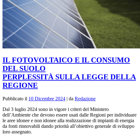
IL FOTOVOLTAICO E IL CONSUMO
DEL SUOLO
PERPLESSITÀ SULLA LEGGE DELLA
REGIONE
Pubblicato il
10 Dicembre 2024
|
da
Redazione
Dal 3 luglio 2024 sono in vigore i
criteri
del Ministero
dell’Ambiente che devono essere usati dalle
Regioni
per
individuare
le
aree idonee e non idonee
alla realizzazione di impianti di energia
da fonti rinnovabili dando priorità all’obiettivo generale di sviluppo
loro assegnato.