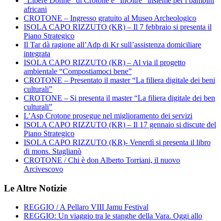
“Libere Donne” di Crotone e “InOltre” insieme per i bambini
africani
CROTONE – Ingresso gratuito al Museo Archeologico
ISOLA CAPO RIZZUTO (KR) – Il 7 febbraio si presenta il
Piano Strategico
Il Tar dà ragione all’Adp di Kr sull’assistenza domiciliare
integrata
ISOLA CAPO RIZZUTO (KR) – Al via il progetto
ambientale “Compostiamoci bene”
CROTONE – Presentato il master “La filiera digitale dei beni
culturali”
CROTONE – Si presenta il master “La filiera digitale dei ben
culturali”
L’Asp Crotone prosegue nel miglioramento dei servizi
ISOLA CAPO RIZZUTO (KR) – Il 17 gennaio si discute del
Piano Strategico
ISOLA CAPO RIZZUTO (KR)- Venerdì si presenta il libro
di mons. Staglianò
CROTONE / Chi è don Alberto Torriani, il nuovo
Arcivescovo
Le Altre Notizie
REGGIO / A Pellaro VIII Jamu Festival
REGGIO: Un viaggio tra le stanghe della Vara. Oggi allo