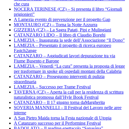
che cura
NOCERA TERINESE (CZ) – Si presenta il libro “Giornali
prigionieri”
A Lamezia evento di prevenzione per il progetto Gap
MONTAURO (CZ) – Torna la Notte Azzurra
GIZZERIA (CZ) – La Sagra Patati, Pipi e Mulingiani
CATANZARO LIDO – Il libro di Claudio Borghi
LAMEZIA – Inaugurata la sede dell’Associazione “Il Dono”
LAMEZIA – Presentato il progetto di ricerca europeo
Fastch2ange
CATANZARO – Aggiudicati lavori depurazione tra via
Fiume Busento e Barone
LAMEZIA – Venerdì “La cura” presenta la proposta di legge
per trasformare in spoke gli ospedali montani della Calabria
CATANZARO – Proseguono interventi di pulizia
straordinaria
LAMEZIA – Successo per Trame Festival
TAVERNA (CZ) – Aperta la call per la residenza di scrittura
naturalistica promossa dall’Hyle Book Festival
CATANZARO – Il 17 giugno torna daMargherita
SOVERIA MANNELLI – Il Festival del Lavoro nelle aree
interne
A San Pietro Maida torna la Festa nazionale di Utopia
A Catanzaro successo per il Performing Festival
BADOLATO – Il reading-spettacolo “Sanasàna”