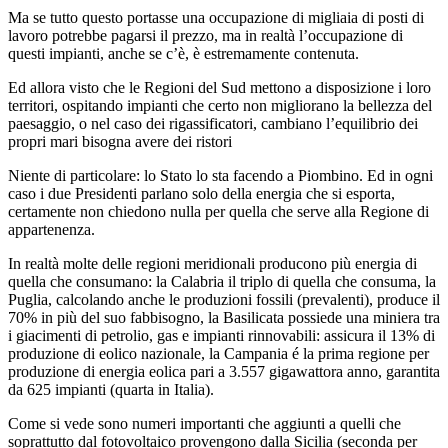
Ma se tutto questo portasse una occupazione di migliaia di posti di
lavoro potrebbe pagarsi il prezzo, ma in realtà l’occupazione di
questi impianti, anche se c’è, è estremamente contenuta.
Ed allora visto che le Regioni del Sud mettono a disposizione i loro
territori, ospitando impianti che certo non migliorano la bellezza del
paesaggio, o nel caso dei rigassificatori, cambiano l’equilibrio dei
propri mari bisogna avere dei ristori
Niente di particolare: lo Stato lo sta facendo a Piombino. Ed in ogni
caso i due Presidenti parlano solo della energia che si esporta,
certamente non chiedono nulla per quella che serve alla Regione di
appartenenza.
In realtà molte delle regioni meridionali producono più energia di
quella che consumano: la Calabria il triplo di quella che consuma, la
Puglia, calcolando anche le produzioni fossili (prevalenti), produce il
70% in più del suo fabbisogno, la Basilicata possiede una miniera tra
i giacimenti di petrolio, gas e impianti rinnovabili: assicura il 13% di
produzione di eolico nazionale, la Campania é la prima regione per
produzione di energia eolica pari a 3.557 gigawattora anno, garantita
da 625 impianti (quarta in Italia).
Come si vede sono numeri importanti che aggiunti a quelli che
soprattutto dal fotovoltaico provengono dalla Sicilia (seconda per