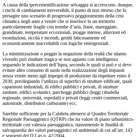
A causa della ipercementificazione selvaggia si accrescono, dunque,
i rischi di cambiamenti irreversibili, il punto di non ritorno che fa
presagire uno scenario di progressivo peggioramento della crisi
climatica negli anni a venire che si inserisce in un territorio
particolarmente fragile con trombe d’aria, frane, mareggiate,
grandinate, temperature eccezionali, piogge intense, alluvioni ed
esondazioni, siccità e incendi, gestiti faticosamente ed
economicamente inaccettabili con logiche emergenziali.
La minimizzazione o peggio la negazione della realtà che stiamo
vivendo può risultare tragica se non agiamo con intelligenza
seguendo le indicazioni dell’Ispra, secondo le
quali si può e si deve
evitare altro consumo di suolo
nella realizzazione degli impianti
senza venire meno agli impegni di produzione da rispettare entro il
2030,
privilegiando l’utilizzo di superfici di strutture edificate, quali
capannoni industriali, di edifici pubblici e privati, di strutture
sanitare, edifici scolastici, parcheggi pubblici (leggi cittadella
regionale, università, ospedali) e privati (leggi centri commerciali,
autostrade, distributori carburante) ecc.
Sarebbe sufficiente per la Calabria attenersi al Quadro Territoriale
Regionale Paesaggistico (QTRP) che ha valore di piano urbanistico-
territoriale con valenza paesaggistica, riassumendo le finalità di
salvaguardia dei valori paesaggistici ed ambientali di cui all’art. 143
e seguenti del D.Lgs n. 42/2004.