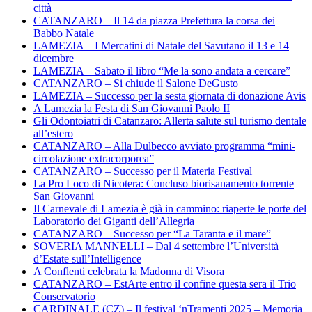
città
CATANZARO – Il 14 da piazza Prefettura la corsa dei
Babbo Natale
LAMEZIA – I Mercatini di Natale del Savutano il 13 e 14
dicembre
LAMEZIA – Sabato il libro “Me la sono andata a cercare”
CATANZARO – Si chiude il Salone DeGusto
LAMEZIA – Successo per la sesta giornata di donazione Avis
A Lamezia la Festa di San Giovanni Paolo II
Gli Odontoiatri di Catanzaro: Allerta salute sul turismo dentale
all’estero
CATANZARO – Alla Dulbecco avviato programma “mini-
circolazione extracorporea”
CATANZARO – Successo per il Materia Festival
La Pro Loco di Nicotera: Concluso biorisanamento torrente
San Giovanni
Il Carnevale di Lamezia è già in cammino: riaperte le porte del
Laboratorio dei Giganti dell’Allegria
CATANZARO – Successo per “La Taranta e il mare”
SOVERIA MANNELLI – Dal 4 settembre l’Università
d’Estate sull’Intelligence
A Conflenti celebrata la Madonna di Visora
CATANZARO – EstArte entro il confine questa sera il Trio
Conservatorio
CARDINALE (CZ) – Il festival ‘nTramenti 2025 – Memoria