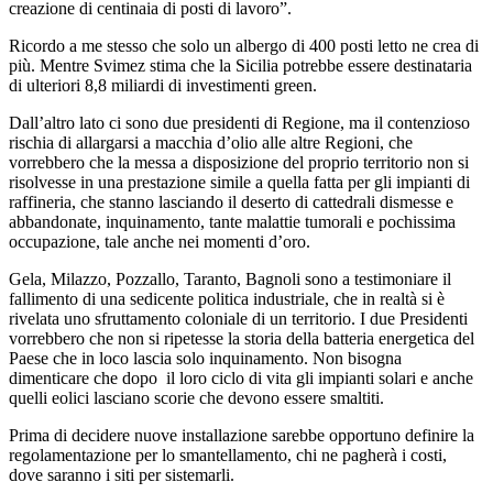
creazione di centinaia di posti di lavoro”.
Ricordo a me stesso che solo un albergo di 400 posti letto ne crea di
più. Mentre Svimez stima che la Sicilia potrebbe essere destinataria
di ulteriori 8,8 miliardi di investimenti green.
Dall’altro lato ci sono due presidenti di Regione, ma il contenzioso
rischia di allargarsi a macchia d’olio alle altre Regioni, che
vorrebbero che la messa a disposizione del proprio territorio non si
risolvesse in una prestazione simile a quella fatta per gli impianti di
raffineria, che stanno lasciando il deserto di cattedrali dismesse e
abbandonate, inquinamento, tante malattie tumorali e pochissima
occupazione, tale anche nei momenti d’oro.
Gela, Milazzo, Pozzallo, Taranto, Bagnoli sono a testimoniare il
fallimento di una sedicente politica industriale, che in realtà si è
rivelata uno sfruttamento coloniale di un territorio. I due Presidenti
vorrebbero che non si ripetesse la storia della batteria energetica del
Paese che in loco lascia solo inquinamento. Non bisogna
dimenticare che dopo il loro ciclo di vita gli impianti solari e anche
quelli eolici lasciano scorie che devono essere smaltiti.
Prima di decidere nuove installazione sarebbe opportuno definire la
regolamentazione per lo smantellamento, chi ne pagherà i costi,
dove saranno i siti per sistemarli.