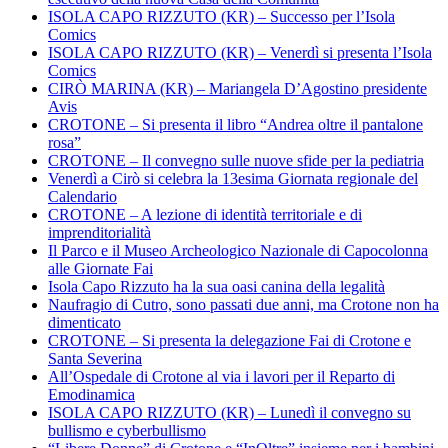
ISOLA CAPO RIZZUTO (KR) – Successo per l’Isola
Comics
ISOLA CAPO RIZZUTO (KR) – Venerdì si presenta l’Isola
Comics
CIRÒ MARINA (KR) – Mariangela D’Agostino presidente
Avis
CROTONE – Si presenta il libro “Andrea oltre il pantalone
rosa”
CROTONE – Il convegno sulle nuove sfide per la pediatria
Venerdì a Cirò si celebra la 13esima Giornata regionale del
Calendario
CROTONE – A lezione di identità territoriale e di
imprenditorialità
Il Parco e il Museo Archeologico Nazionale di Capocolonna
alle Giornate Fai
Isola Capo Rizzuto ha la sua oasi canina della legalità
Naufragio di Cutro, sono passati due anni, ma Crotone non ha
dimenticato
CROTONE – Si presenta la delegazione Fai di Crotone e
Santa Severina
All’Ospedale di Crotone al via i lavori per il Reparto di
Emodinamica
ISOLA CAPO RIZZUTO (KR) – Lunedì il convegno su
bullismo e cyberbullismo