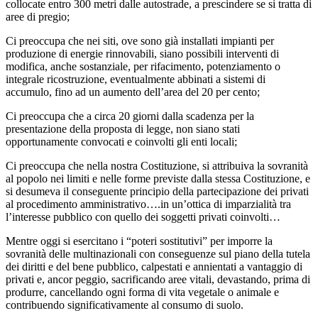
collocate entro 300 metri dalle autostrade, a prescindere se si tratta di
aree di pregio;
Ci preoccupa che nei siti, ove sono già installati impianti per
produzione di energie rinnovabili, siano possibili interventi di
modifica, anche sostanziale, per rifacimento, potenziamento o
integrale ricostruzione, eventualmente abbinati a sistemi di
accumulo, fino ad un aumento dell’area del 20 per cento;
Ci preoccupa che a circa 20 giorni dalla scadenza per la
presentazione della proposta di legge, non siano stati
opportunamente convocati e coinvolti gli enti locali;
Ci preoccupa che nella nostra Costituzione, si attribuiva la sovranità
al popolo nei limiti e nelle forme previste dalla stessa Costituzione, e
si desumeva il conseguente principio della partecipazione dei privati
al procedimento amministrativo….in un’ottica di imparzialità tra
l’interesse pubblico con quello dei soggetti privati coinvolti…
Mentre oggi si esercitano i “poteri sostitutivi” per imporre la
sovranità delle multinazionali con conseguenze sul piano della tutela
dei diritti e del bene pubblico, calpestati e annientati a vantaggio di
privati e, ancor peggio, sacrificando aree vitali, devastando, prima di
produrre, cancellando ogni forma di vita vegetale o animale e
contribuendo significativamente al consumo di suolo.