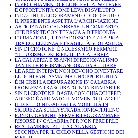
INVECCHIAMENTO E LONGEVITÀ: WELFARE
E OPPORTUNITÀ COME LEVA DI SVILUPPO
INDAGINI, IL LOGORAMENTO DI OCCHIUTO
IL PRESIDENTE ASPETTA L’ARCHIVIAZIONE
ARTIGIANATO CALABRESE, UN COMPARTO
CHE RESISTE CON TENACIA A DIFFICOLTÀ
FORMAZIONE, IL PARADOSSO IN CALABRIA
TRA ECCELLENZA E FRAGILITÀ SCOLASTICA
SIN DI CROTONE, È NECESSARIO FERMARE
“IL TURISMO DEI RIFIUTI” IN CALABRIA
LA CALABRIA E 55 ANNI DI REGIONALISMO
TANTE LE RIFORME ANCORA DA ATTUARE
LE AREE INTERNE NON DEVONO DIVENTARE
LUOGHI FANTASMA, MA UN’OPPORTUNITÀ
È IN CRISI LA DEPURAZIONE IN CALABRIA
PROBLEMA TRASCURATO, NON RINVIABILE
SIN DI CROTONE, BASTA CON CHIACCHIERE:
ADESSO È ARRIVATO IL MOMENTO DI AGIRE
IL DIRITTO NEGATO ALLA MOBILITÀ IN
SICUREZZA SULLA STRADA IONIO-TIRRENO
FONDI COESIONE, SERVE RIPROGRAMMARE
RISORSE IN CALABRIA PER NON PERDERLE
REATI AMBIENTALI, LA CALABRIA
SECONDA PER IL CICLO NELLA GESTIONE DEI
RIFIUTI