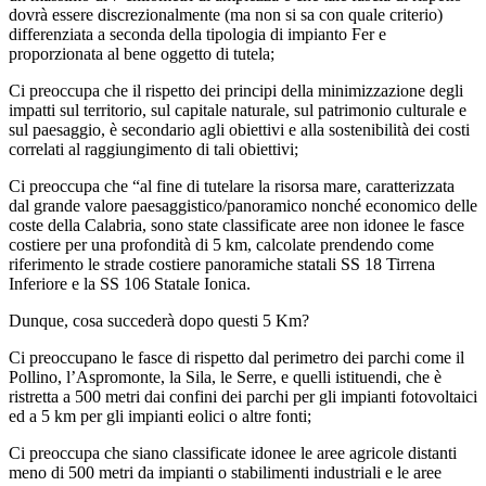
dovrà essere discrezionalmente (ma non si sa con quale criterio)
differenziata a seconda della tipologia di impianto Fer e
proporzionata al bene oggetto di tutela;
Ci preoccupa che il rispetto dei principi della minimizzazione degli
impatti sul territorio, sul capitale naturale, sul patrimonio culturale e
sul paesaggio, è secondario agli obiettivi e alla sostenibilità dei costi
correlati al raggiungimento di tali obiettivi;
Ci preoccupa che “al fine di tutelare la risorsa mare, caratterizzata
dal grande valore paesaggistico/panoramico nonché economico delle
coste della Calabria, sono state classificate aree non idonee le fasce
costiere per una profondità di 5 km, calcolate prendendo come
riferimento le strade costiere panoramiche statali SS 18 Tirrena
Inferiore e la SS 106 Statale Ionica.
Dunque, cosa succederà dopo questi 5 Km?
Ci preoccupano le fasce di rispetto dal perimetro dei parchi come il
Pollino, l’Aspromonte, la Sila, le Serre, e quelli istituendi, che è
ristretta a 500 metri dai confini dei parchi per gli impianti fotovoltaici
ed a 5 km per gli impianti eolici o altre fonti;
Ci preoccupa che siano classificate idonee le aree agricole distanti
meno di 500 metri da impianti o stabilimenti industriali e le aree