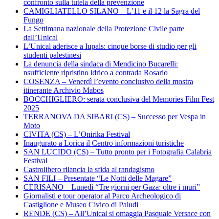
confronto sulla tutela della prevenzione
CAMIGLIATELLO SILANO – L’11 e il 12 la Sagra del
Fungo
La Settimana nazionale della Protezione Civile parte
dall’Unical
L’Unical aderisce a Iupals: cinque borse di studio per gli
studenti palestinesi
La denuncia della sindaca di Mendicino Bucarelli:
nsufficiente ripristino idrico a contrada Rosario
COSENZA – Venerdì l’evento conclusivo della mostra
itinerante Archivio Mabos
BOCCHIGLIERO: serata conclusiva del Memories Film Fest
2025
TERRANOVA DA SIBARI (CS) – Successo per Vespa in
Moto
CIVITA (CS) – L’Onirika Festival
Inaugurato a Lorica il Centro informazioni turistiche
SAN LUCIDO (CS) – Tutto pronto per i Fotografia Calabria
Festival
Castrolibero rilancia la sfida al randagismo
SAN FILI – Presentate “Le Notti delle Magare”
CERISANO – Lunedì “Tre giorni per Gaza: oltre i muri”
Giornalisti e tour operator al Parco Archeologico di
Castiglione e Museo Civico di Paludi
RENDE (CS) – All’Unical si omaggia Pasquale Versace con