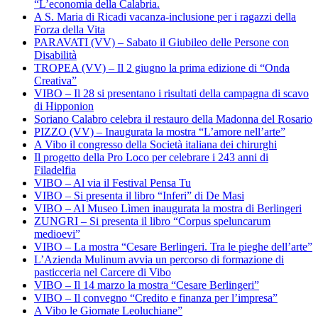
“L’economia della Calabria.
A S. Maria di Ricadi vacanza-inclusione per i ragazzi della
Forza della Vita
PARAVATI (VV) – Sabato il Giubileo delle Persone con
Disabilità
TROPEA (VV) – Il 2 giugno la prima edizione di “Onda
Creativa”
VIBO – Il 28 si presentano i risultati della campagna di scavo
di Hipponion
Soriano Calabro celebra il restauro della Madonna del Rosario
PIZZO (VV) – Inaugurata la mostra “L’amore nell’arte”
A Vibo il congresso della Società italiana dei chirurghi
Il progetto della Pro Loco per celebrare i 243 anni di
Filadelfia
VIBO – Al via il Festival Pensa Tu
VIBO – Si presenta il libro “Inferi” di De Masi
VIBO – Al Museo Lìmen inaugurata la mostra di Berlingeri
ZUNGRI – Si presenta il libro “Corpus speluncarum
medioevi”
VIBO – La mostra “Cesare Berlingeri. Tra le pieghe dell’arte”
L’Azienda Mulinum avvia un percorso di formazione di
pasticceria nel Carcere di Vibo
VIBO – Il 14 marzo la mostra “Cesare Berlingeri”
VIBO – Il convegno “Credito e finanza per l’impresa”
A Vibo le Giornate Leoluchiane”