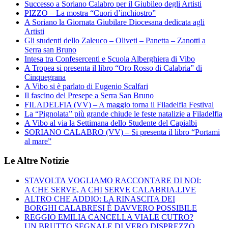
Successo a Soriano Calabro per il Giubileo degli Artisti
PIZZO – La mostra “Cuori d’inchiostro”
A Soriano la Giornata Giubilare Diocesana dedicata agli
Artisti
Gli studenti dello Zaleuco – Oliveti – Panetta – Zanotti a
Serra san Bruno
Intesa tra Confesercenti e Scuola Alberghiera di Vibo
A Tropea si presenta il libro “Oro Rosso di Calabria” di
Cinquegrana
A Vibo si è parlato di Eugenio Scalfari
Il fascino del Presepe a Serra San Bruno
FILADELFIA (VV) – A maggio torna il Filadelfia Festival
La “Pignolata” più grande chiude le feste natalizie a Filadelfia
A Vibo al via la Settimana dello Studente del Capialbi
SORIANO CALABRO (VV) – Si presenta il libro “Portami
al mare”
Le Altre Notizie
STAVOLTA VOGLIAMO RACCONTARE DI NOI:
A CHE SERVE, A CHI SERVE CALABRIA.LIVE
ALTRO CHE ADDIO: LA RINASCITA DEI
BORGHI CALABRESI È DAVVERO POSSIBILE
REGGIO EMILIA CANCELLA VIALE CUTRO?
UN BRUTTO SEGNALE DI VERO DISPREZZO