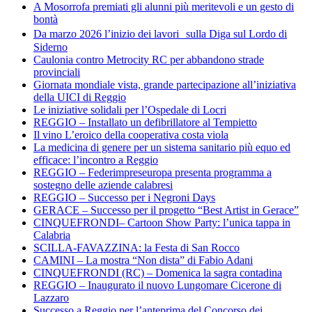
A Mosorrofa premiati gli alunni più meritevoli e un gesto di
bontà
Da marzo 2026 l’inizio dei lavori sulla Diga sul Lordo di
Siderno
Caulonia contro Metrocity RC per abbandono strade
provinciali
Giornata mondiale vista, grande partecipazione all’iniziativa
della UICI di Reggio
Le iniziative solidali per l’Ospedale di Locri
REGGIO – Installato un defibrillatore al Tempietto
Il vino L’eroico della cooperativa costa viola
La medicina di genere per un sistema sanitario più equo ed
efficace: l’incontro a Reggio
REGGIO – Federimpreseuropa presenta programma a
sostegno delle aziende calabresi
REGGIO – Successo per i Negroni Days
GERACE – Successo per il progetto “Best Artist in Gerace”
CINQUEFRONDI– Cartoon Show Party: l’unica tappa in
Calabria
SCILLA-FAVAZZINA: la Festa di San Rocco
CAMINI – La mostra “Non dista” di Fabio Adani
CINQUEFRONDI (RC) – Domenica la sagra contadina
REGGIO – Inaugurato il nuovo Lungomare Cicerone di
Lazzaro
Successo a Reggio per l’anteprima del Concorso dei