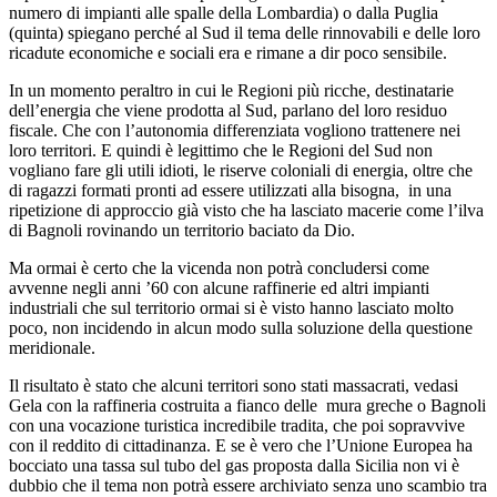
numero di impianti alle spalle della Lombardia) o dalla Puglia
(quinta) spiegano perché al Sud il tema delle rinnovabili e delle loro
ricadute economiche e sociali era e rimane a dir poco sensibile.
In un momento peraltro in cui le Regioni più ricche, destinatarie
dell’energia che viene prodotta al Sud, parlano del loro residuo
fiscale. Che con l’autonomia differenziata vogliono trattenere nei
loro territori.
E quindi è legittimo che le Regioni del Sud non
vogliano fare gli utili idioti, le riserve coloniali di energia, oltre che
di ragazzi formati pronti ad essere utilizzati alla bisogna, in una
ripetizione di approccio già visto che ha lasciato macerie come l’ilva
di Bagnoli rovinando un territorio baciato da Dio.
Ma ormai è certo che la vicenda non potrà concludersi come
avvenne negli anni ’60 con alcune raffinerie ed altri impianti
industriali che sul territorio ormai si è visto hanno lasciato molto
poco, non incidendo in alcun modo sulla soluzione della questione
meridionale.
Il risultato è stato che alcuni territori sono stati massacrati, vedasi
Gela con la raffineria costruita a fianco delle mura greche o Bagnoli
con una vocazione turistica incredibile tradita, che poi sopravvive
con il reddito di cittadinanza.
E se è vero che l’Unione Europea ha
bocciato una tassa sul tubo del gas proposta dalla Sicilia non vi è
dubbio che il tema non potrà essere archiviato senza uno scambio tra