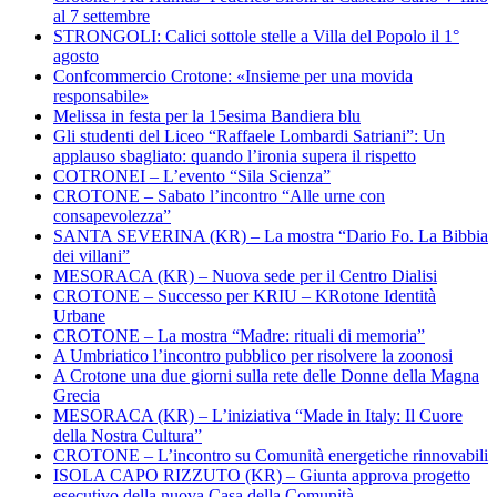
al 7 settembre
STRONGOLI: Calici sottole stelle a Villa del Popolo il 1°
agosto
Confcommercio Crotone: «Insieme per una movida
responsabile»
Melissa in festa per la 15esima Bandiera blu
Gli studenti del Liceo “Raffaele Lombardi Satriani”: Un
applauso sbagliato: quando l’ironia supera il rispetto
COTRONEI – L’evento “Sila Scienza”
CROTONE – Sabato l’incontro “Alle urne con
consapevolezza”
SANTA SEVERINA (KR) – La mostra “Dario Fo. La Bibbia
dei villani”
MESORACA (KR) – Nuova sede per il Centro Dialisi
CROTONE – Successo per KRIU – KRotone Identità
Urbane
CROTONE – La mostra “Madre: rituali di memoria”
A Umbriatico l’incontro pubblico per risolvere la zoonosi
A Crotone una due giorni sulla rete delle Donne della Magna
Grecia
MESORACA (KR) – L’iniziativa “Made in Italy: Il Cuore
della Nostra Cultura”
CROTONE – L’incontro su Comunità energetiche rinnovabili
ISOLA CAPO RIZZUTO (KR) – Giunta approva progetto
esecutivo della nuova Casa della Comunità