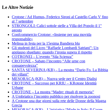
Le Altre Notizie
Crotone / Ad Humus- Federico Sironi al Castello Carlo V fino
al 7 settembre
STRONGOLI: Calici sottole stelle a Villa del Popolo il 1°
agosto
Confcommercio Crotone: «Insieme per una movida
responsabile»
Melissa in festa per la 15esima Bandiera blu
Gli studenti del Liceo “Raffaele Lombardi Satriani”: Un
applauso sbagliato: quando l’ironia supera il rispetto
COTRONEI – L’evento “Sila Scienza”
CROTONE – Sabato l’incontro “Alle urne con
consapevolezza”
SANTA SEVERINA (KR) – La mostra “Dario Fo. La Bibbia
dei villani”
MESORACA (KR) – Nuova sede per il Centro Dialisi
CROTONE – Successo per KRIU – KRotone Identità
Urbane
CROTONE – La mostra “Madre: rituali di memoria”
A Umbriatico l’incontro pubblico per risolvere la zoonosi
A Crotone una due giorni sulla rete delle Donne della Magna
Grecia
MESORACA (KR) – L’iniziativa “Made in Italy: Il Cuore