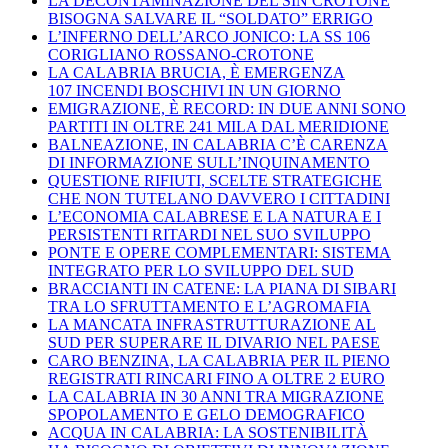
LA DECONTAMINAZIONE DEL SIN CROTONE
BISOGNA SALVARE IL “SOLDATO” ERRIGO
L’INFERNO DELL’ARCO JONICO: LA SS 106
CORIGLIANO ROSSANO-CROTONE
LA CALABRIA BRUCIA, È EMERGENZA
107 INCENDI BOSCHIVI IN UN GIORNO
EMIGRAZIONE, È RECORD: IN DUE ANNI SONO
PARTITI IN OLTRE 241 MILA DAL MERIDIONE
BALNEAZIONE, IN CALABRIA C’È CARENZA
DI INFORMAZIONE SULL’INQUINAMENTO
QUESTIONE RIFIUTI, SCELTE STRATEGICHE
CHE NON TUTELANO DAVVERO I CITTADINI
L’ECONOMIA CALABRESE E LA NATURA E I
PERSISTENTI RITARDI NEL SUO SVILUPPO
PONTE E OPERE COMPLEMENTARI: SISTEMA
INTEGRATO PER LO SVILUPPO DEL SUD
BRACCIANTI IN CATENE: LA PIANA DI SIBARI
TRA LO SFRUTTAMENTO E L’AGROMAFIA
LA MANCATA INFRASTRUTTURAZIONE AL
SUD PER SUPERARE IL DIVARIO NEL PAESE
CARO BENZINA, LA CALABRIA PER IL PIENO
REGISTRATI RINCARI FINO A OLTRE 2 EURO
LA CALABRIA IN 30 ANNI TRA MIGRAZIONE
SPOPOLAMENTO E GELO DEMOGRAFICO
ACQUA IN CALABRIA: LA SOSTENIBILITÀ