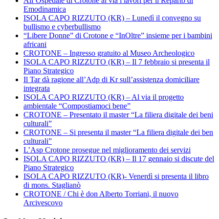
All’Ospedale di Crotone al via i lavori per il Reparto di
Emodinamica
ISOLA CAPO RIZZUTO (KR) – Lunedì il convegno su
bullismo e cyberbullismo
“Libere Donne” di Crotone e “InOltre” insieme per i bambini
africani
CROTONE – Ingresso gratuito al Museo Archeologico
ISOLA CAPO RIZZUTO (KR) – Il 7 febbraio si presenta il
Piano Strategico
Il Tar dà ragione all’Adp di Kr sull’assistenza domiciliare
integrata
ISOLA CAPO RIZZUTO (KR) – Al via il progetto
ambientale “Compostiamoci bene”
CROTONE – Presentato il master “La filiera digitale dei beni
culturali”
CROTONE – Si presenta il master “La filiera digitale dei ben
culturali”
L’Asp Crotone prosegue nel miglioramento dei servizi
ISOLA CAPO RIZZUTO (KR) – Il 17 gennaio si discute del
Piano Strategico
ISOLA CAPO RIZZUTO (KR)- Venerdì si presenta il libro
di mons. Staglianò
CROTONE / Chi è don Alberto Torriani, il nuovo
Arcivescovo