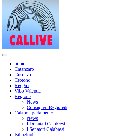
home
Catanzaro
Cosenza
Crotone
Reggio
Vibo Valentia
Regione
News
Consiglieri Regionali
Calabria parlamento
News
I Deputati Calabresi
I Senatori Calabresi
Istituzioni