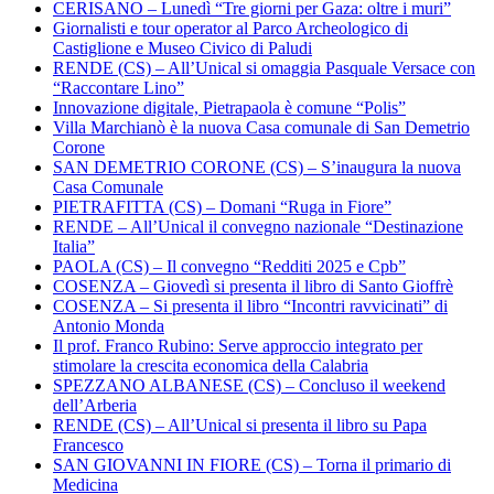
CERISANO – Lunedì “Tre giorni per Gaza: oltre i muri”
Giornalisti e tour operator al Parco Archeologico di
Castiglione e Museo Civico di Paludi
RENDE (CS) – All’Unical si omaggia Pasquale Versace con
“Raccontare Lino”
Innovazione digitale, Pietrapaola è comune “Polis”
Villa Marchianò è la nuova Casa comunale di San Demetrio
Corone
SAN DEMETRIO CORONE (CS) – S’inaugura la nuova
Casa Comunale
PIETRAFITTA (CS) – Domani “Ruga in Fiore”
RENDE – All’Unical il convegno nazionale “Destinazione
Italia”
PAOLA (CS) – Il convegno “Redditi 2025 e Cpb”
COSENZA – Giovedì si presenta il libro di Santo Gioffrè
COSENZA – Si presenta il libro “Incontri ravvicinati” di
Antonio Monda
Il prof. Franco Rubino: Serve approccio integrato per
stimolare la crescita economica della Calabria
SPEZZANO ALBANESE (CS) – Concluso il weekend
dell’Arberia
RENDE (CS) – All’Unical si presenta il libro su Papa
Francesco
SAN GIOVANNI IN FIORE (CS) – Torna il primario di
Medicina