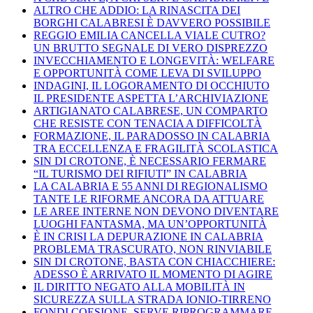
ALTRO CHE ADDIO: LA RINASCITA DEI
BORGHI CALABRESI È DAVVERO POSSIBILE
REGGIO EMILIA CANCELLA VIALE CUTRO?
UN BRUTTO SEGNALE DI VERO DISPREZZO
INVECCHIAMENTO E LONGEVITÀ: WELFARE
E OPPORTUNITÀ COME LEVA DI SVILUPPO
INDAGINI, IL LOGORAMENTO DI OCCHIUTO
IL PRESIDENTE ASPETTA L’ARCHIVIAZIONE
ARTIGIANATO CALABRESE, UN COMPARTO
CHE RESISTE CON TENACIA A DIFFICOLTÀ
FORMAZIONE, IL PARADOSSO IN CALABRIA
TRA ECCELLENZA E FRAGILITÀ SCOLASTICA
SIN DI CROTONE, È NECESSARIO FERMARE
“IL TURISMO DEI RIFIUTI” IN CALABRIA
LA CALABRIA E 55 ANNI DI REGIONALISMO
TANTE LE RIFORME ANCORA DA ATTUARE
LE AREE INTERNE NON DEVONO DIVENTARE
LUOGHI FANTASMA, MA UN’OPPORTUNITÀ
È IN CRISI LA DEPURAZIONE IN CALABRIA
PROBLEMA TRASCURATO, NON RINVIABILE
SIN DI CROTONE, BASTA CON CHIACCHIERE:
ADESSO È ARRIVATO IL MOMENTO DI AGIRE
IL DIRITTO NEGATO ALLA MOBILITÀ IN
SICUREZZA SULLA STRADA IONIO-TIRRENO
FONDI COESIONE, SERVE RIPROGRAMMARE