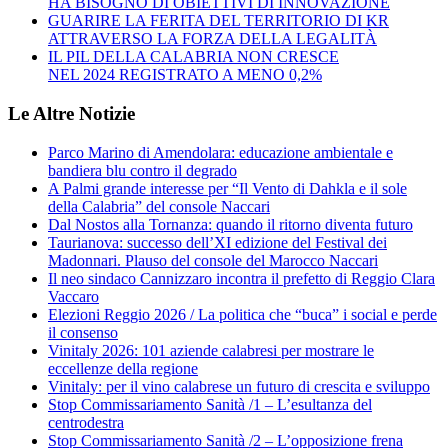
HA BISOGNO DI OBIETTIVI DI INNOVAZIONE
GUARIRE LA FERITA DEL TERRITORIO DI KR
ATTRAVERSO LA FORZA DELLA LEGALITÀ
IL PIL DELLA CALABRIA NON CRESCE
NEL 2024 REGISTRATO A MENO 0,2%
Le Altre Notizie
Parco Marino di Amendolara: educazione ambientale e
bandiera blu contro il degrado
A Palmi grande interesse per “Il Vento di Dahkla e il sole
della Calabria” del console Naccari
Dal Nostos alla Tornanza: quando il ritorno diventa futuro
Taurianova: successo dell’XI edizione del Festival dei
Madonnari. Plauso del console del Marocco Naccari
Il neo sindaco Cannizzaro incontra il prefetto di Reggio Clara
Vaccaro
Elezioni Reggio 2026 / La politica che “buca” i social e perde
il consenso
Vinitaly 2026: 101 aziende calabresi per mostrare le
eccellenze della regione
Vinitaly: per il vino calabrese un futuro di crescita e sviluppo
Stop Commissariamento Sanità /1 – L’esultanza del
centrodestra
Stop Commissariamento Sanità /2 – L’opposizione frena