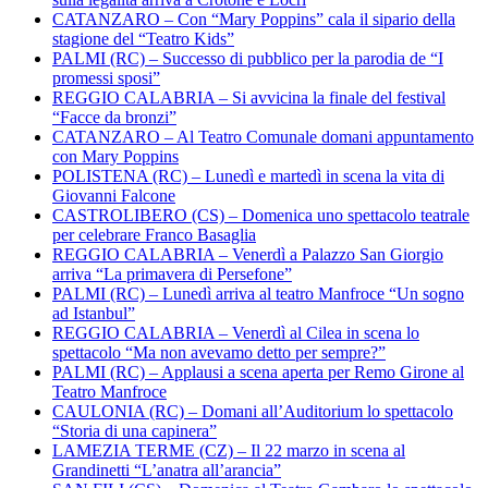
CATANZARO – Con “Mary Poppins” cala il sipario della
stagione del “Teatro Kids”
PALMI (RC) – Successo di pubblico per la parodia de “I
promessi sposi”
REGGIO CALABRIA – Si avvicina la finale del festival
“Facce da bronzi”
CATANZARO – Al Teatro Comunale domani appuntamento
con Mary Poppins
POLISTENA (RC) – Lunedì e martedì in scena la vita di
Giovanni Falcone
CASTROLIBERO (CS) – Domenica uno spettacolo teatrale
per celebrare Franco Basaglia
REGGIO CALABRIA – Venerdì a Palazzo San Giorgio
arriva “La primavera di Persefone”
PALMI (RC) – Lunedì arriva al teatro Manfroce “Un sogno
ad Istanbul”
REGGIO CALABRIA – Venerdì al Cilea in scena lo
spettacolo “Ma non avevamo detto per sempre?”
PALMI (RC) – Applausi a scena aperta per Remo Girone al
Teatro Manfroce
CAULONIA (RC) – Domani all’Auditorium lo spettacolo
“Storia di una capinera”
LAMEZIA TERME (CZ) – Il 22 marzo in scena al
Grandinetti “L’anatra all’arancia”