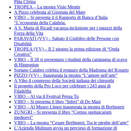
Pitta Chjina
TROPEA – La mostra Visio Mentis
A Pizzo celebrata al Giornata del Mare
VIBO – Si presenta il il Rapporto di Banca d’Italia
“L’economia della Calabria.
A S. Maria di Ricadi vacanza-inclusione per i ragazzi della
Forza della Vita
PARAVATI (VV) – Sabato il Giubileo delle Persone con
Disabilità
TROPEA (VV) – Il 2 giugno la prima edizione di “Onda
Creativa”
VIBO – Il 28 si presentano i risultati della campagna di scavo
di Hipponion
Soriano Calabro celebra il restauro della Madonna del Rosario
PIZZO (VV) – Inaugurata la mostra “L’amore nell’arte”
A Vibo il congresso della Società italiana dei chirurghi
Il progetto della Pro Loco per celebrare i 243 anni di
Filadelfia
VIBO – Al via il Festival Pensa Tu
VIBO – Si presenta il libro “Inferi” di De Masi
VIBO – Al Museo Lìmen inaugurata la mostra di Berlingeri
ZUNGRI – Si presenta il libro “Corpus speluncarum
medioevi”
VIBO – La mostra “Cesare Berlingeri. Tra le pieghe dell’arte”
L’Azienda Mulinum avvia un percorso di formazione di