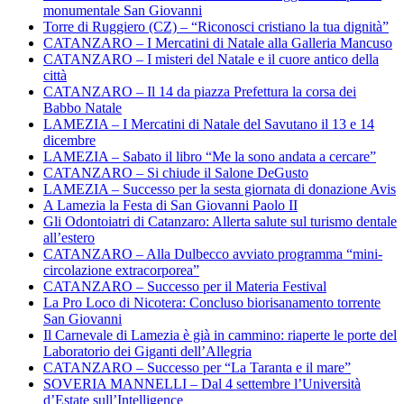
monumentale San Giovanni
Torre di Ruggiero (CZ) – “Riconosci cristiano la tua dignità”
CATANZARO – I Mercatini di Natale alla Galleria Mancuso
CATANZARO – I misteri del Natale e il cuore antico della
città
CATANZARO – Il 14 da piazza Prefettura la corsa dei
Babbo Natale
LAMEZIA – I Mercatini di Natale del Savutano il 13 e 14
dicembre
LAMEZIA – Sabato il libro “Me la sono andata a cercare”
CATANZARO – Si chiude il Salone DeGusto
LAMEZIA – Successo per la sesta giornata di donazione Avis
A Lamezia la Festa di San Giovanni Paolo II
Gli Odontoiatri di Catanzaro: Allerta salute sul turismo dentale
all’estero
CATANZARO – Alla Dulbecco avviato programma “mini-
circolazione extracorporea”
CATANZARO – Successo per il Materia Festival
La Pro Loco di Nicotera: Concluso biorisanamento torrente
San Giovanni
Il Carnevale di Lamezia è già in cammino: riaperte le porte del
Laboratorio dei Giganti dell’Allegria
CATANZARO – Successo per “La Taranta e il mare”
SOVERIA MANNELLI – Dal 4 settembre l’Università
d’Estate sull’Intelligence