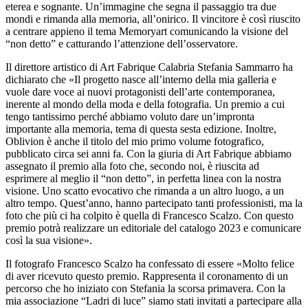
eterea e sognante. Un’immagine che segna il passaggio tra due
mondi e rimanda alla memoria, all’onirico. Il vincitore è così riuscito
a centrare appieno il tema Memoryart comunicando la visione del
“non detto” e catturando l’attenzione dell’osservatore.
Il direttore artistico di Art Fabrique Calabria Stefania Sammarro ha
dichiarato che «Il progetto nasce all’interno della mia galleria e
vuole dare voce ai nuovi protagonisti dell’arte contemporanea,
inerente al mondo della moda e della fotografia. Un premio a cui
tengo tantissimo perché abbiamo voluto dare un’impronta
importante alla memoria, tema di questa sesta edizione. Inoltre,
Oblivion è anche il titolo del mio primo volume fotografico,
pubblicato circa sei anni fa. Con la giuria di Art Fabrique abbiamo
assegnato il premio alla foto che, secondo noi, è riuscita ad
esprimere al meglio il “non detto”, in perfetta linea con la nostra
visione. Uno scatto evocativo che rimanda a un altro luogo, a un
altro tempo. Quest’anno, hanno partecipato tanti professionisti, ma la
foto che più ci ha colpito è quella di Francesco Scalzo. Con questo
premio potrà realizzare un editoriale del catalogo 2023 e comunicare
così la sua visione».
Il fotografo Francesco Scalzo ha confessato di essere «Molto felice
di aver ricevuto questo premio. Rappresenta il coronamento di un
percorso che ho iniziato con Stefania la scorsa primavera. Con la
mia associazione “Ladri di luce” siamo stati invitati a partecipare alla