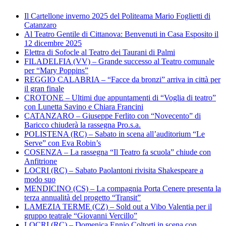
Il Cartellone inverno 2025 del Politeama Mario Foglietti di
Catanzaro
Al Teatro Gentile di Cittanova: Benvenuti in Casa Esposito il
12 dicembre 2025
Elettra di Sofocle al Teatro dei Taurani di Palmi
FILADELFIA (VV) – Grande successo al Teatro comunale
per “Mary Poppins”
REGGIO CALABRIA – “Facce da bronzi” arriva in città per
il gran finale
CROTONE – Ultimi due appuntamenti di “Voglia di teatro”
con Lunetta Savino e Chiara Francini
CATANZARO – Giuseppe Ferlito con “Novecento” di
Baricco chiuderà la rassegna Pro.s.a.
POLISTENA (RC) – Sabato in scena all’auditorium “Le
Serve” con Eva Robin’s
COSENZA – La rassegna “Il Teatro fa scuola” chiude con
Anfitrione
LOCRI (RC) – Sabato Paolantoni rivisita Shakespeare a
modo suo
MENDICINO (CS) – La compagnia Porta Cenere presenta la
terza annualità del progetto “Transit”
LAMEZIA TERME (CZ) – Sold out a Vibo Valentia per il
gruppo teatrale “Giovanni Vercillo”
LOCRI (RC) – Domenica Ennio Coltorti in scena con