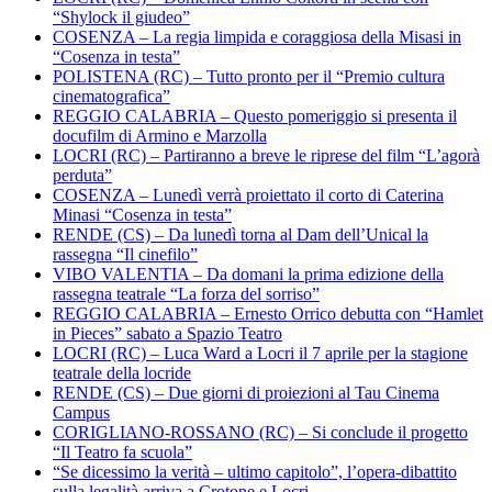
“Shylock il giudeo”
COSENZA – La regia limpida e coraggiosa della Misasi in
“Cosenza in testa”
POLISTENA (RC) – Tutto pronto per il “Premio cultura
cinematografica”
REGGIO CALABRIA – Questo pomeriggio si presenta il
docufilm di Armino e Marzolla
LOCRI (RC) – Partiranno a breve le riprese del film “L’agorà
perduta”
COSENZA – Lunedì verrà proiettato il corto di Caterina
Minasi “Cosenza in testa”
RENDE (CS) – Da lunedì torna al Dam dell’Unical la
rassegna “Il cinefilo”
VIBO VALENTIA – Da domani la prima edizione della
rassegna teatrale “La forza del sorriso”
REGGIO CALABRIA – Ernesto Orrico debutta con “Hamlet
in Pieces” sabato a Spazio Teatro
LOCRI (RC) – Luca Ward a Locri il 7 aprile per la stagione
teatrale della locride
RENDE (CS) – Due giorni di proiezioni al Tau Cinema
Campus
CORIGLIANO-ROSSANO (RC) – Si conclude il progetto
“Il Teatro fa scuola”
“Se dicessimo la verità – ultimo capitolo”, l’opera-dibattito
sulla legalità arriva a Crotone e Locri