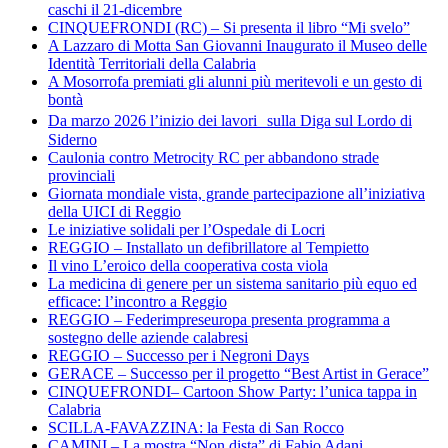
caschi il 21-dicembre
CINQUEFRONDI (RC) – Si presenta il libro “Mi svelo”
A Lazzaro di Motta San Giovanni Inaugurato il Museo delle
Identità Territoriali della Calabria
A Mosorrofa premiati gli alunni più meritevoli e un gesto di
bontà
Da marzo 2026 l’inizio dei lavori sulla Diga sul Lordo di
Siderno
Caulonia contro Metrocity RC per abbandono strade
provinciali
Giornata mondiale vista, grande partecipazione all’iniziativa
della UICI di Reggio
Le iniziative solidali per l’Ospedale di Locri
REGGIO – Installato un defibrillatore al Tempietto
Il vino L’eroico della cooperativa costa viola
La medicina di genere per un sistema sanitario più equo ed
efficace: l’incontro a Reggio
REGGIO – Federimpreseuropa presenta programma a
sostegno delle aziende calabresi
REGGIO – Successo per i Negroni Days
GERACE – Successo per il progetto “Best Artist in Gerace”
CINQUEFRONDI– Cartoon Show Party: l’unica tappa in
Calabria
SCILLA-FAVAZZINA: la Festa di San Rocco
CAMINI – La mostra “Non dista” di Fabio Adani