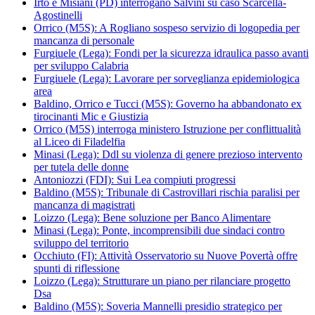
Irto e Misiani (PD) interrogano Salvini su caso Scarcella-
Agostinelli
Orrico (M5S): A Rogliano sospeso servizio di logopedia per
mancanza di personale
Furgiuele (Lega): Fondi per la sicurezza idraulica passo avanti
per sviluppo Calabria
Furgiuele (Lega): Lavorare per sorveglianza epidemiologica
area
Baldino, Orrico e Tucci (M5S): Governo ha abbandonato ex
tirocinanti Mic e Giustizia
Orrico (M5S) interroga ministero Istruzione per conflittualità
al Liceo di Filadelfia
Minasi (Lega): Ddl su violenza di genere prezioso intervento
per tutela delle donne
Antoniozzi (FDI): Sui Lea compiuti progressi
Baldino (M5S): Tribunale di Castrovillari rischia paralisi per
mancanza di magistrati
Loizzo (Lega): Bene soluzione per Banco Alimentare
Minasi (Lega): Ponte, incomprensibili due sindaci contro
sviluppo del territorio
Occhiuto (FI): Attività Osservatorio su Nuove Povertà offre
spunti di riflessione
Loizzo (Lega): Strutturare un piano per rilanciare progetto
Dsa
Baldino (M5S): Soveria Mannelli presidio strategico per