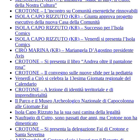
della Nostra Cultura”
CROTONE – L’incontro su Comunità energetiche rinnovabili
ISOLA CAPO RIZZUTO (KR) – Giunta approva progetto
esecutivo della nuova Casa della Comunità
ISOLA CAPO RIZZUTO (KR) – Successo per l’Isola
Comics
ISOLA CAPO RIZZUTO (KR) – Venerdì si presenta l’Isola
Comics
CIRÒ MARINA (KR) – Mariangela D’Agostino presidente
Avis
CROTONE – Si presenta il libro “Andrea oltre il pantalone
rosa”
CROTONE – Il convegno sulle nuove sfide per la pediatria
Venerdì a Cirò si celebra la 13esima Giornata regionale del
Calendario
CROTONE – A lezione di identità territoriale e di
imprenditorialità
Il Parco e il Museo Archeologico Nazionale di Capocolonna
alle Giornate Fai
Isola Capo Rizzuto ha la sua oasi canina della legalità
Naufragio di Cutro, sono passati due anni, ma Crotone non ha
dimenticato
CROTONE – Si presenta la delegazione Fai di Crotone e
Santa Severina