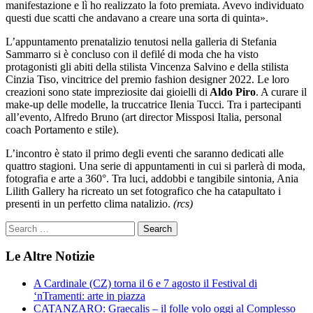
manifestazione e lì ho realizzato la foto premiata. Avevo individuato
questi due scatti che andavano a creare una sorta di quinta».
L’appuntamento prenatalizio tenutosi nella galleria di Stefania
Sammarro si è concluso con il defilé di moda che ha visto
protagonisti gli abiti della stilista Vincenza Salvino e della stilista
Cinzia Tiso, vincitrice del premio fashion designer 2022. Le loro
creazioni sono state impreziosite dai gioielli di
Aldo Piro
. A curare il
make-up delle modelle, la truccatrice Ilenia Tucci. Tra i partecipanti
all’evento, Alfredo Bruno (art director Missposi Italia, personal
coach Portamento e stile).
L’incontro è stato il primo degli eventi che saranno dedicati alle
quattro stagioni. Una serie di appuntamenti in cui si parlerà di moda,
fotografia e arte a 360°. Tra luci, addobbi e tangibile sintonia, Ania
Lilith Gallery ha ricreato un set fotografico che ha catapultato i
presenti in un perfetto clima natalizio.
(rcs)
Le Altre Notizie
A Cardinale (CZ) torna il 6 e 7 agosto il Festival di
‘nTramenti: arte in piazza
CATANZARO: Graecalis – il folle volo oggi al Complesso