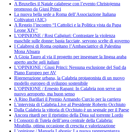
A Bruxelles il Natale calabrese con l’evento Christojenna
promosso da Giusi Princi
La nuova bella sede a Roma dell’Associazione Italiana
Coltivatori (AIC)
A Reggio l’incontro “I Cattolici e la Politica vista da Papa
Leone XIV”
L’OPINIONE / Rosi Caligiuri: Contrastare la violenza
maschile sulle donne: basta facciate, servono scelte di governo
I Calabresi di Roma ospitano l’Ambasciatrice di Palestina
Mona Abuara
A Gioia Tauro al via il progetto per insegnare la lingua araba
aperto anche agli italiani
L’OPINIONE / Giusi Princi: Nessuna esclusione del Sud da
Piano Europeo per AV
Rigenerazione urbana, la Calabria protagonista di un nuovo
modello europeo di sviluppo sostenibile
L’OPINIONE / Ernesto Rapani: In Calabria non serve un
nuovo aeroporto, ma buon senso
A Rino Barillari il Premio Armando Curcio per la carriera
L’intervista di Calabria.Live al Presidente Roberto Occhiuto
Dalla Calabria la vittoria di Occhiuto è un segnale per il Paese
Ancora ritardi per il ripristino della Diga sul torrente Lordo
I Consorzi di Tutela delll’area centrale della Calabria:
Mirabilia, ottima occasione di crescita e valorizzazione
L’opinione / Manuela Labonia: La nuova rappresentanza