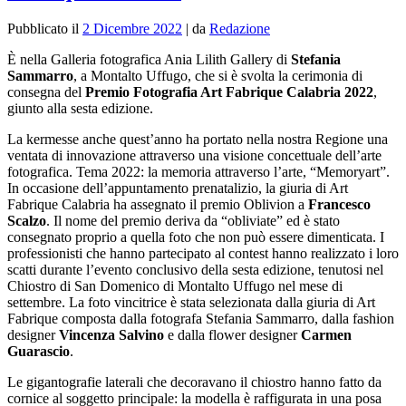
Pubblicato il
2 Dicembre 2022
|
da
Redazione
È nella Galleria fotografica Ania Lilith Gallery di
Stefania
Sammarro
, a Montalto Uffugo, che si è svolta la cerimonia di
consegna del
Premio Fotografia Art Fabrique Calabria 2022
,
giunto alla sesta edizione.
La kermesse anche quest’anno ha portato nella nostra Regione una
ventata di innovazione attraverso una visione concettuale dell’arte
fotografica. Tema 2022: la memoria attraverso l’arte, “Memoryart”.
In occasione dell’appuntamento prenatalizio, la giuria di Art
Fabrique Calabria ha assegnato il premio Oblivion a
Francesco
Scalzo
. Il nome del premio deriva da “obliviate” ed è stato
consegnato proprio a quella foto che non può essere dimenticata. I
professionisti che hanno partecipato al contest hanno realizzato i loro
scatti durante l’evento conclusivo della sesta edizione, tenutosi nel
Chiostro di San Domenico di Montalto Uffugo nel mese di
settembre. La foto vincitrice è stata selezionata dalla giuria di Art
Fabrique composta dalla fotografa Stefania Sammarro, dalla fashion
designer
Vincenza Salvino
e dalla flower designer
Carmen
Guarascio
.
Le gigantografie laterali che decoravano il chiostro hanno fatto da
cornice al soggetto principale: la modella è raffigurata in una posa