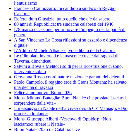
l’entusiasmo
Francesco Cannizzaro: mi candido a sindaco di Reggio
Calabria
Referendum Giustizia: tutto quello che c’è da sapere
80 anni di Repubblica: tre sindache calabresi del 1946
L’8 marzo occasione per rinnovare l’impegno per la parità di
genere
A San Vincenzo La Costa riflessioni su azzardo e dipendenza
digitale
L’Addio / Michele Albanese, voce libera della Calabria
Le Olimpiadi invernali e le mascotte create dai ragazzi di
Taverna, dimenticati
Salvini a Bova e Melito: i soldi per la ricostruzione ci sono,
intervenire subito
Giovanna Russo coordinatore nazionale garanti dei detenuti
Paolo Campolo, il reggino eroe di Crans Montana: ha salvato
una decina di ragazzi
Felice anno nuovo! Buon 2026
Mons. Mimmo Battaglia: Buon Natale: che possiate lasciarvi
sorprendere dalla vita»
Il messaggio di Natale dell’arcivescovo di CZ Maniago: «Dio
non resta lontano»
Mons. Giuseppe Alberti (Vescovo di Oppido): «Non
lasciamoci rubare il Natale»
Buon Natale 2025 da Calabria.Live