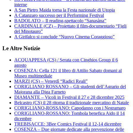
interne
A San Pietro Maida torna la Festa nazionale di Utopia
A Catanzaro successo per il Performing Festival
BADOLATO – Il reading-spettacolo “Sanasàna”
CARDINALE (CZ) – Proiettato il film-documentario “Figli
del Minotauro”
A Girifalco si conclude “Nuovo Cinema Coraggioso”
Le Altre Notizie
ACQUAPPESA (CS) / Serata con Cinghios Group il 6
agosto
COSENZA: Cella 121 il libro di Attilio Sabato domani al
Museo multimediale
MARZI (CS) – Venerdì “Radici Reali”
CORIGLIANO ROSSANO – Gli studenti dell’Agrario del
Majorana alla Diga Farneto
DIAMANTE – Vicoli in Festival il 27 e 28 dicembre 2025
Belcastro (CS) il 28 ritorna il tradizionale mercatino di Natale
CORIGLIANO-ROSSANO: Capodanno con i Negramaro
CORIGLIANO-ROSSANO: Tombola benefica Aido il 14
dicembre
TREBISACCE: 3Bee Comics Festival il 12-14 dicembre
COSENZA – Due giornate dedicate alla prevenzione delle