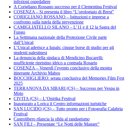
infezioni ospedaliere
A Corigliano Rossano successo per il Clementina Festival
COSENZA – Si presenta il libro “L’orologiaio di Brest”
CORIGLIANO ROSSANO – Istituzioni e imprese a
confronto sulla tutela della prevenzione
CAMIGLIATELLO SILANO – L’11 e il 12 la Sagra del
Fungo
La Settimana nazionale della Protezione Civile parte
dall’Unical
L’Unical aderisce a Iupals: cinque borse di studio per gli
studenti palestinesi
La denuncia della sindaca di Mendicino Bucarelli:
nsufficiente ripristino idrico a contrada Rosario
COSENZA – Venerdì l’evento conclusivo della mostra
itinerante Archivio Mabos
BOCCHIGLIERO: serata conclusiva del Memories Film Fest
2025
TERRANOVA DA SIBARI (CS) – Successo per Vespa in
Moto
CIVITA (CS) – L’Onirika Festival
Inaugurato a Lorica il Centro informazioni turistiche
SAN LUCIDO (CS) – Tutto pronto per i Fotografia Calabria
Festival
Castrolibero rilancia la sfida al randagismo
SAN FILI – Presentate “Le Notti delle Magare”