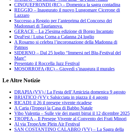
CINQUEFRONDI (RC) – Domenica la sagra contadina
REGGIO – Inaugurato il nuovo Lungomare Cicerone di
Lazzaro
Successo a Reggio per l’anteprima del Concorso dei
Madonnari di Taurianova.
GERACE – La 25esima edizione di Borgo Incantato
DeaFest / Luisa Corna a Calanna 24 luglio
A Rosarno si celebra l’incoronazione della Madonna di
Patmos
SIDERNO – Dal 25 luglio “Immersi nel Blu-Festival del
Mare”
Presentato il Roccella Jazz Festival
MOSORROFA (RC) – Giovedì s’inaugura il murales
Le Altre Notizie
DRAPIA (VV) / La Festa dell’Amicizia domenica 9 agosto
BRIATICO (VV): Salsicciata in piazza il 4 agosto
RICADI: il 26 il presepe vivente ricadese
A Caria (Tropea) la Casa di Babbo Natale
Vibo Valentia – Sulle vie dei mastri birrai il 12 dicembre 2025
TROPEA – Il Presepe Vivente al Convento dei Frati Minori
Al via TropeArte Plein Air Festival
SAN COSTANTINO CALABRO (VV) – La Sagra della