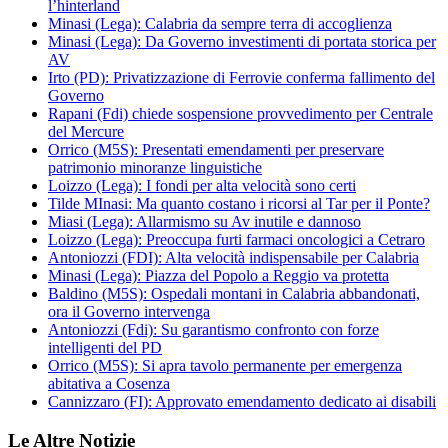
l’hinterland
Minasi (Lega): Calabria da sempre terra di accoglienza
Minasi (Lega): Da Governo investimenti di portata storica per
AV
Irto (PD): Privatizzazione di Ferrovie conferma fallimento del
Governo
Rapani (Fdi) chiede sospensione provvedimento per Centrale
del Mercure
Orrico (M5S): Presentati emendamenti per preservare
patrimonio minoranze linguistiche
Loizzo (Lega): I fondi per alta velocità sono certi
Tilde MInasi: Ma quanto costano i ricorsi al Tar per il Ponte?
Miasi (Lega): Allarmismo su Av inutile e dannoso
Loizzo (Lega): Preoccupa furti farmaci oncologici a Cetraro
Antoniozzi (FDI): Alta velocità indispensabile per Calabria
Minasi (Lega): Piazza del Popolo a Reggio va protetta
Baldino (M5S): Ospedali montani in Calabria abbandonati,
ora il Governo intervenga
Antoniozzi (Fdi): Su garantismo confronto con forze
intelligenti del PD
Orrico (M5S): Si apra tavolo permanente per emergenza
abitativa a Cosenza
Cannizzaro (FI): Approvato emendamento dedicato ai disabili
Le Altre Notizie