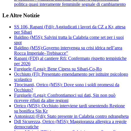
politica quasi interamente femminile segnale di cambiamento
Le Altre Notizie
SS 106, Rapani (Fdi): Aggiudicati i lavori da CZ a Kr, attesa
per Sibari
Baldino (M5S): Salvini tratta la Calabria come set per i suoi
spot
Baldino (M5S):Governo intervenga su crisi idrica nell’area
Rocca Imperiale–Trebisacce”
Rapani (FDI) al cantiere Rfi: Confermato rispetto tempistiche
per 2026
Furgiuele (Lega): Bene Cipess su Sibari-Co-Ro
Occhiuto (FI): Presentato emendamento per istituire psicologo
scolastico
Tirocinanti, Orrico (M5S): Dove sono i soldi promessi da
Occhiuto?
Furgiuele (Lega): Confrontiamoci sui dati, Sin non può
ricevere rifiuti da altre regioni
Orrico (M5S): Occhiuto interviene tardi smentendo Regione
su bonifica Sin Kr
Antoniozzi (Fdi): Stato presente in Calabria contro ndrangheta
Ddl Sicurezza, Orrico (M5S): Maggioranza allergica a regole
democratiche