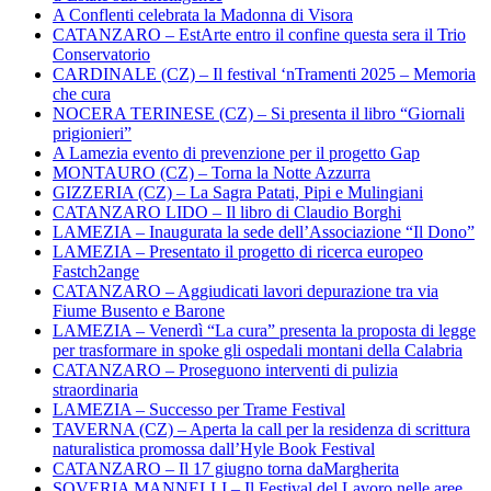
A Conflenti celebrata la Madonna di Visora
CATANZARO – EstArte entro il confine questa sera il Trio
Conservatorio
CARDINALE (CZ) – Il festival ‘nTramenti 2025 – Memoria
che cura
NOCERA TERINESE (CZ) – Si presenta il libro “Giornali
prigionieri”
A Lamezia evento di prevenzione per il progetto Gap
MONTAURO (CZ) – Torna la Notte Azzurra
GIZZERIA (CZ) – La Sagra Patati, Pipi e Mulingiani
CATANZARO LIDO – Il libro di Claudio Borghi
LAMEZIA – Inaugurata la sede dell’Associazione “Il Dono”
LAMEZIA – Presentato il progetto di ricerca europeo
Fastch2ange
CATANZARO – Aggiudicati lavori depurazione tra via
Fiume Busento e Barone
LAMEZIA – Venerdì “La cura” presenta la proposta di legge
per trasformare in spoke gli ospedali montani della Calabria
CATANZARO – Proseguono interventi di pulizia
straordinaria
LAMEZIA – Successo per Trame Festival
TAVERNA (CZ) – Aperta la call per la residenza di scrittura
naturalistica promossa dall’Hyle Book Festival
CATANZARO – Il 17 giugno torna daMargherita
SOVERIA MANNELLI – Il Festival del Lavoro nelle aree