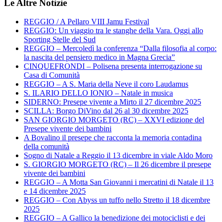
Le Altre Notizie
REGGIO / A Pellaro VIII Jamu Festival
REGGIO: Un viaggio tra le stanghe della Vara. Oggi allo
Sporting Stelle del Sud
REGGIO – Mercoledì la conferenza “Dalla filosofia al corpo:
la nascita del pensiero medico in Magna Grecia”
CINQUEFRONDI – Polisena presenta interrogazione su
Casa di Comunità
REGGIO – A S. Maria della Neve il coro Laudamus
S. ILARIO DELLO IONIO – Natale in musica
SIDERNO: Presepe vivente a Mirto il 27 dicembre 2025
SCILLA: Borgo DiVino dal 26 al 30 dicembre 2025
SAN GIORGIO MORGETO (RC) – XXVI edizione del
Presepe vivente dei bambini
A Bovalino il presepe che racconta la memoria contadina
della comunità
Sogno di Natale a Reggio il 13 dicembre in viale Aldo Moro
S. GIORGIO MORGETO (RC) – Il 26 dicembre il presepe
vivente dei bambini
REGGIO – A Motta San Giovanni i mercatini di Natale il 13
e 14 dicembre 2025
REGGIO – Con Abyss un tuffo nello Stretto il 18 dicembre
2025
REGGIO – A Gallico la benedizione dei motociclisti e dei