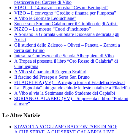
pasticceria nel Carcere di Vibo
VIBO – Il 14 marzo la mostra “Cesare Berlingeri”
VIBO – Il convegno “Credito e finanza per l’impresa”
A Vibo le Giornate Leoluchiane”
Successo a Soriano Calabro per il Giubileo degli Artisti
PIZZO – La mostra “Cuori d’inchiostro”
A Soriano la Giornata Giubilare Diocesana dedicata agli
Artisti
Gli studenti dello Zaleuco – Oliveti – Panetta – Zanotti a
Serra san Bruno
Intesa tra Confesercenti e Scuola Alberghiera di Vibo
A Tropea si presenta il libro “Oro Rosso di Calabria” di
Cinquegrana
A Vibo si è parlato di Eugenio Scalfari
Il fascino del Presepe a Serra San Bruno
FILADELFIA (VV) – A maggio torna il Filadelfia Festival
La “Pignolata” più grande chiude le feste natalizie a Filadelfia
A Vibo al via la Settimana dello Studente del Capialbi
SORIANO CALABRO (VV) – Si presenta il libro “Portami
al mare”
Le Altre Notizie
STAVOLTA VOGLIAMO RACCONTARE DI NOI:
A CHE SERVE, A CHI SERVE CALABRIA.LIVE