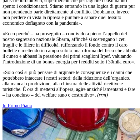
pausa le loro attività, supermercati che per tagliare i costi hanno
spento i condizionatori. Stiamo entrando in una logica di guerra pur
non prendendo parte direttamente al conflitto. Dobbiamo, invece,
non perdere di vista la ripresa e puntare a sanare quel tessuto
economico deflagrato con la pandemia».
«Ecco perché – ha proseguito – condivido a pieno l’appello del
nostro segretario nazionale Sbarra, affinché si sostengano i ceti
fragili e le filiere in difficoltà, rafforzando il fondo contro il caro
bollette e mettendo in campo subito una riforma del fisco che abbatta
il cuneo e abbassi la pressione dei primi scaglioni Irpef, valutando
l’introduzione di un bonus energia per i redditi sotto i 30mila euro».
«Solo così si può pensare di arginare le conseguenze e i danni che
potrebbero intaccare i nostri settori: dalla riduzione dell’organico,
alla mancata produzione, alla chiusura delle attività ricettive e
turistiche. È ora di mettersi all’opera, agire anziché lamentarsi e fare
– ha concluso – del welfare sano e costruttivo».
(rrm)
In Primo Piano