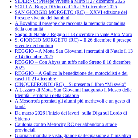
SIDERNO: Presepe vivente a Mirto il 27 dicembre 2025
SCILLA: Borgo DiVino dal 26 al 30 dicembre 2025
SAN GIORGIO MORGETO (RC) – XXVI edizione del
Presepe vivente dei bambini
A Bovalino il presepe che racconta la memoria contadina
della comunità
Sogno di Natale a Reggio il 13 dicembre in viale Aldo Moro
S. GIORGIO MORGETO (RC) – Il 26 dicembre il presepe
vivente dei bambini
REGGIO – A Motta San Giovanni i mercatini di Natale il 13
e 14 dicembre 2025
REGGIO – Con Abyss un tuffo nello Stretto il 18 dicembre
2025
REGGIO – A Gallico la benedizione dei motociclisti e dei
caschi il 21-dicembre
CINQUEFRONDI (RC) – Si presenta il libro “Mi svelo”
A Lazzaro di Motta San Giovanni Inaugurato il Museo delle
Identità Territoriali della Calabria
A Mosorrofa premiati gli alunni più meritevoli e un gesto di
bontà
Da marzo 2026 l’inizio dei lavori sulla Diga sul Lordo di
Siderno
Caulonia contro Metrocity RC per abbandono strade
provinciali
Giornata mondiale vista, grande partecipazione all’iniziativa