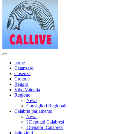
home
Catanzaro
Cosenza
Crotone
Reggio
Vibo Valentia
Regione
News
Consiglieri Regionali
Calabria parlamento
News
I Deputati Calabresi
I Senatori Calabresi
Istituzioni