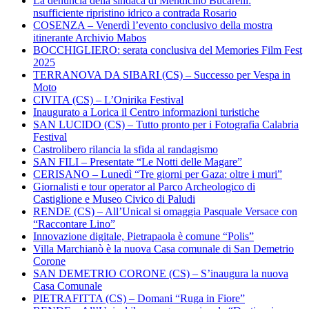
La denuncia della sindaca di Mendicino Bucarelli:
nsufficiente ripristino idrico a contrada Rosario
COSENZA – Venerdì l’evento conclusivo della mostra
itinerante Archivio Mabos
BOCCHIGLIERO: serata conclusiva del Memories Film Fest
2025
TERRANOVA DA SIBARI (CS) – Successo per Vespa in
Moto
CIVITA (CS) – L’Onirika Festival
Inaugurato a Lorica il Centro informazioni turistiche
SAN LUCIDO (CS) – Tutto pronto per i Fotografia Calabria
Festival
Castrolibero rilancia la sfida al randagismo
SAN FILI – Presentate “Le Notti delle Magare”
CERISANO – Lunedì “Tre giorni per Gaza: oltre i muri”
Giornalisti e tour operator al Parco Archeologico di
Castiglione e Museo Civico di Paludi
RENDE (CS) – All’Unical si omaggia Pasquale Versace con
“Raccontare Lino”
Innovazione digitale, Pietrapaola è comune “Polis”
Villa Marchianò è la nuova Casa comunale di San Demetrio
Corone
SAN DEMETRIO CORONE (CS) – S’inaugura la nuova
Casa Comunale
PIETRAFITTA (CS) – Domani “Ruga in Fiore”