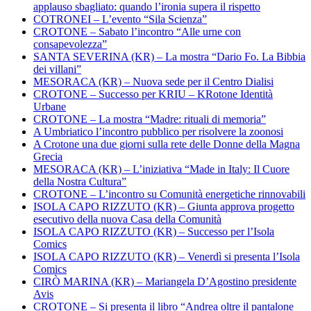
applauso sbagliato: quando l’ironia supera il rispetto
COTRONEI – L’evento “Sila Scienza”
CROTONE – Sabato l’incontro “Alle urne con
consapevolezza”
SANTA SEVERINA (KR) – La mostra “Dario Fo. La Bibbia
dei villani”
MESORACA (KR) – Nuova sede per il Centro Dialisi
CROTONE – Successo per KRIU – KRotone Identità
Urbane
CROTONE – La mostra “Madre: rituali di memoria”
A Umbriatico l’incontro pubblico per risolvere la zoonosi
A Crotone una due giorni sulla rete delle Donne della Magna
Grecia
MESORACA (KR) – L’iniziativa “Made in Italy: Il Cuore
della Nostra Cultura”
CROTONE – L’incontro su Comunità energetiche rinnovabili
ISOLA CAPO RIZZUTO (KR) – Giunta approva progetto
esecutivo della nuova Casa della Comunità
ISOLA CAPO RIZZUTO (KR) – Successo per l’Isola
Comics
ISOLA CAPO RIZZUTO (KR) – Venerdì si presenta l’Isola
Comics
CIRÒ MARINA (KR) – Mariangela D’Agostino presidente
Avis
CROTONE – Si presenta il libro “Andrea oltre il pantalone