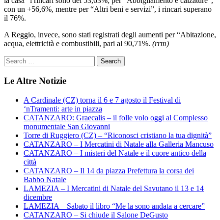
la casa” i rincari sono del 53,63%; per “Abbigliamento e calzature”,
con un +56,6%, mentre per “Altri beni e servizi”, i rincari superano
il 76%.
A Reggio, invece, sono stati registrati degli aumenti per “Abitazione,
acqua, elettricità e combustibili, pari al 90,71%.
(rrm)
Le Altre Notizie
A Cardinale (CZ) torna il 6 e 7 agosto il Festival di
‘nTramenti: arte in piazza
CATANZARO: Graecalis – il folle volo oggi al Complesso
monumentale San Giovanni
Torre di Ruggiero (CZ) – “Riconosci cristiano la tua dignità”
CATANZARO – I Mercatini di Natale alla Galleria Mancuso
CATANZARO – I misteri del Natale e il cuore antico della
città
CATANZARO – Il 14 da piazza Prefettura la corsa dei
Babbo Natale
LAMEZIA – I Mercatini di Natale del Savutano il 13 e 14
dicembre
LAMEZIA – Sabato il libro “Me la sono andata a cercare”
CATANZARO – Si chiude il Salone DeGusto