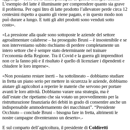
L’esempio del latte è illuminante per comprendere quanto sia grave
il problema. Per ogni litro di latte prodotto l’allevatore perde circa 12
centesimi rispetto a quanto gli viene pagato, e in questo modo non
può durare a lungo. E tutti gli altri prodotti sono venduti sotto
costo».
«La pressione alla quale sono sottoposte le aziende del settore
agroalimentare calabrese – ha proseguito Bruni – è insostenibile e se
non interveniamo subito rischiamo di perdere completamente un
intero settore che è sempre stato determinante nel trainare
l’economia della Regione. Tra il Covid e la guerra gli imprenditori
non ce la fanno più e il risultato è quello di licenziare i dipendenti e
chiudere le loro imprese».
«Non possiamo restare inerti – ha sottolineato – dobbiamo studiare
in fretta un piano serio per mettere in sicurezza le aziende, dobbiamo
aiutare gli agricoltori a reperire le materie che servono per portare
avanti le loro attività. Dobbiamo varare una strategia, ma è
dall’estate che ripetiamo che sia votato un provvedimento per la
ristrutturazione finanziaria dei debiti in grado di consentire anche un
indispensabile ammodernamento dei macchinari”. “Presidente
Occhiuto – conclude Bruni – bisogna fare in fretta, altrimenti le
nostre campagne diventeranno un deserto».-
E sul comparto dell’agricoltura, il presidente di
Coldiretti