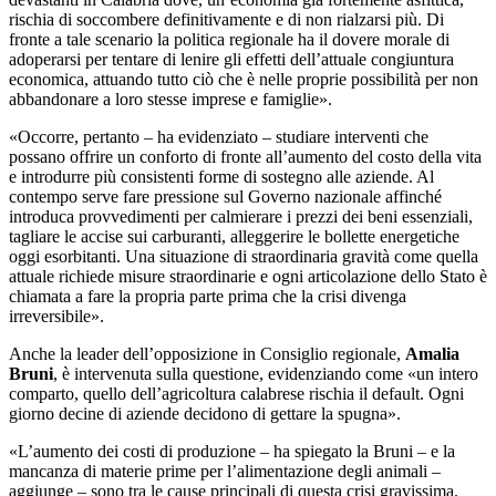
rischia di soccombere definitivamente e di non rialzarsi più. Di
fronte a tale scenario la politica regionale ha il dovere morale di
adoperarsi per tentare di lenire gli effetti dell’attuale congiuntura
economica, attuando tutto ciò che è nelle proprie possibilità per non
abbandonare a loro stesse imprese e famiglie».
«Occorre, pertanto – ha evidenziato – studiare interventi che
possano offrire un conforto di fronte all’aumento del costo della vita
e introdurre più consistenti forme di sostegno alle aziende. Al
contempo serve fare pressione sul Governo nazionale affinché
introduca provvedimenti per calmierare i prezzi dei beni essenziali,
tagliare le accise sui carburanti, alleggerire le bollette energetiche
oggi esorbitanti. Una situazione di straordinaria gravità come quella
attuale richiede misure straordinarie e ogni articolazione dello Stato è
chiamata a fare la propria parte prima che la crisi divenga
irreversibile».
Anche la leader dell’opposizione in Consiglio regionale,
Amalia
Bruni
, è intervenuta sulla questione, evidenziando come «un intero
comparto, quello dell’agricoltura calabrese rischia il default. Ogni
giorno decine di aziende decidono di gettare la spugna».
«L’aumento dei costi di produzione – ha spiegato la Bruni – e la
mancanza di materie prime per l’alimentazione degli animali –
aggiunge – sono tra le cause principali di questa crisi gravissima.