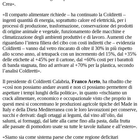
Crea».
«Il comparto alimentare richiede – ha continuato la Coldiretti –
ingenti quantità di energia, soprattutto calore ed elettricità, per i
processi di produzione, trasformazione, conservazione dei prodotti
di origine animale e vegetale, funzionamento delle macchine e
climatizzazione degli ambienti produttivi e di lavoro. Aumenti che
riguardano l’intera filiera del cibo con costi indiretti che – evidenzia
Coldiretti – vanno dal vetro rincarato di oltre il 30% in più rispetto
allo scorso anno, al tetrapack con un incremento del 15%, dal +35%
delle etichette al +45% per il cartone, dal +60% costi per i barattoli
di banda stagnata, fino ad arrivare al +70% per la plastica, secondo
l’analisi Coldiretti».
Il presidente di Coldiretti Calabria,
Franco Aceto
, ha ribadito che
«così non possiamo andare avanti e non ci possiamo permettere di
aspettare i tempi lunghi della politica», in quanto «rischiamo un
crack alimentare, economico e occupazionale visto che proprio in
questi mesi si concentrano le produzioni agricole tipiche del Made in
Italy e della Dieta Mediterranea con le loro lavorazioni per conserve,
succhi e derivati: dagli ortaggi ai legumi, dal vino all’olio, dai
salumi, ai formaggi, dal latte alla carne fino alla pasta, dalla frutta
alle passate di pomodoro usate su tutte le tavole italiane e all’estero».
«Siamo sia come sistema paese che come regione deficitari