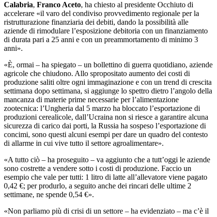
Calabria
,
Franco Aceto
, ha chiesto al presidente Occhiuto di
accelerare «il varo del condiviso provvedimento regionale per la
ristrutturazione finanziaria dei debiti, dando la possibilità alle
aziende di rimodulare l’esposizione debitoria con un finanziamento
di durata pari a 25 anni e con un preammortamento di minimo 3
anni».
«È, ormai – ha spiegato – un bollettino di guerra quotidiano, aziende
agricole che chiudono. Allo spropositato aumento dei costi di
produzione saliti oltre ogni immaginazione e con un trend di crescita
settimana dopo settimana, si aggiunge lo spettro dietro l’angolo della
mancanza di materie prime necessarie per l’alimentazione
zootecnica: l’Ungheria dal 5 marzo ha bloccato l’esportazione di
produzioni cerealicole, dall’Ucraina non si riesce a garantire alcuna
sicurezza di carico dai porti, la Russia ha sospeso l’esportazione di
concimi, sono questi alcuni esempi per dare un quadro del contesto
di allarme in cui vive tutto il settore agroalimentare».
«A tutto ciò – ha proseguito – va aggiunto che a tutt’oggi le aziende
sono costrette a vendere sotto i costi di produzione. Faccio un
esempio che vale per tutti: 1 litro di latte all’allevatore viene pagato
0,42 €; per produrlo, a seguito anche dei rincari delle ultime 2
settimane, ne spende 0,54 €».
«Non parliamo più di crisi di un settore – ha evidenziato – ma c’è il