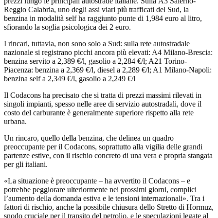
prezzi lungo le principali autostrade italiane. Sulla A3 Salerno-
Reggio Calabria, uno degli assi viari più trafficati del Sud, la
benzina in modalità self ha raggiunto punte di 1,984 euro al litro,
sfiorando la soglia psicologica dei 2 euro.
I rincari, tuttavia, non sono solo a Sud: sulla rete autostradale
nazionale si registrano picchi ancora più elevati: A4 Milano-Brescia:
benzina servito a 2,389 €/l, gasolio a 2,284 €/l; A21 Torino-
Piacenza: benzina a 2,369 €/l, diesel a 2,289 €/l; A1 Milano-Napoli:
benzina self a 2,349 €/l, gasolio a 2,249 €/l
Il Codacons ha precisato che si tratta di prezzi massimi rilevati in
singoli impianti, spesso nelle aree di servizio autostradali, dove il
costo del carburante è generalmente superiore rispetto alla rete
urbana.
Un rincaro, quello della benzina, che delinea un quadro
preoccupante per il Codacons, soprattutto alla vigilia delle grandi
partenze estive, con il rischio concreto di una vera e propria stangata
per gli italiani.
«La situazione è preoccupante – ha avvertito il Codacons – e
potrebbe peggiorare ulteriormente nei prossimi giorni, complici
l’aumento della domanda estiva e le tensioni internazionali». Tra i
fattori di rischio, anche la possibile chiusura dello Stretto di Hormuz,
snodo cruciale per il transito del petrolio, e le speculazioni legate al