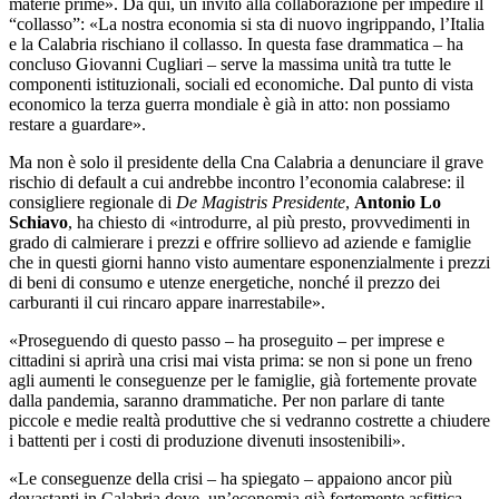
materie prime». Da qui, un invito alla collaborazione per impedire il
“collasso”: «La nostra economia si sta di nuovo ingrippando, l’Italia
e la Calabria rischiano il collasso. In questa fase drammatica – ha
concluso Giovanni Cugliari – serve la massima unità tra tutte le
componenti istituzionali, sociali ed economiche. Dal punto di vista
economico la terza guerra mondiale è già in atto: non possiamo
restare a guardare».
Ma non è solo il presidente della Cna Calabria a denunciare il grave
rischio di default a cui andrebbe incontro l’economia calabrese: il
consigliere regionale di
De Magistris Presidente
,
Antonio Lo
Schiavo
, ha chiesto di «introdurre, al più presto, provvedimenti in
grado di calmierare i prezzi e offrire sollievo ad aziende e famiglie
che in questi giorni hanno visto aumentare esponenzialmente i prezzi
di beni di consumo e utenze energetiche, nonché il prezzo dei
carburanti il cui rincaro appare inarrestabile».
«Proseguendo di questo passo – ha proseguito – per imprese e
cittadini si aprirà una crisi mai vista prima: se non si pone un freno
agli aumenti le conseguenze per le famiglie, già fortemente provate
dalla pandemia, saranno drammatiche. Per non parlare di tante
piccole e medie realtà produttive che si vedranno costrette a chiudere
i battenti per i costi di produzione divenuti insostenibili».
«Le conseguenze della crisi – ha spiegato – appaiono ancor più
devastanti in Calabria dove, un’economia già fortemente asfittica,