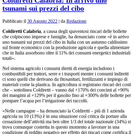
Coldiretti Calabria: In arrivo uno
tsunami sui prezzi del cibo
Pubblicato il
30 Agosto 2022
|
da
Redazione
Coldiretti Calabria
, a causa degli spaventosi rincari delle bollette
che colpiscono imprese e famiglie, ha denunciato come «è in arrivo
uno tsunami sui prezzi del cibo in Italia con un autunno caldissimo
sul fronte economico con la produzione agricola e quella alimentare
che in Italia assorbono oltre il 11% dei consumi energetici industriali
totali».
Nel sistema agricolo i consumi diretti di energia includono i
combustibili per trattori, serre e i trasporti mentre i consumi indiretti
ci sono quelli che derivano da fitosanitari, fertilizzanti e impiego di
materiali come la plastica. In agricoltura si registrano rincari dei costi
che – sottolinea Coldiretti – vanno dal +170% dei concimi al +90%
dei mangimi al +129% per il gasolio fino al +300% delle bollette per
pompare l’acqua per l’irrigazione dei raccolti.
«Nelle campagne – ha denunciato la Coldiretti – più di 1 azienda
agricola su 10 (13%) è in una situazione così critica da portare alla
cessazione dell’attività ma ben oltre 1/3 del totale nazionale (34%) si
trova comunque costretta in questo momento a lavorare in una
condizione di reddito negativo per effetto dei rincari come certifica il