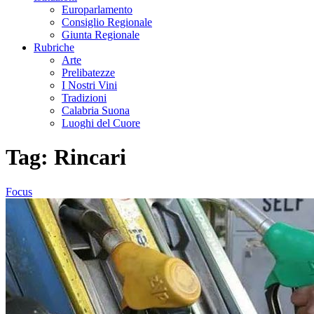
Europarlamento
Consiglio Regionale
Giunta Regionale
Rubriche
Arte
Prelibatezze
I Nostri Vini
Tradizioni
Calabria Suona
Luoghi del Cuore
Tag:
Rincari
Focus