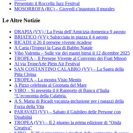
Presentato il Roccella Jazz Festival
MOSORROFA (RC) – Giovedì s’inaugura il murales
Le Altre Notizie
DRAPIA (VV) / La Festa dell’Amicizia domenica 9 agosto
BRIATICO (VV): Salsicciata in piazza il 4 agosto
RICADI: il 26 il presepe vivente ricadese
A Caria (Tropea) la Casa di Babbo Natale
Vibo Valentia – Sulle vie dei mastri birrai il 12 dicembre 2025
TROPEA – Il Presepe Vivente al Convento dei Frati Minori
Al via TropeArte Plein Air Festival
SAN COSTANTINO CALABRO (VV) – La Sagra della
Pitta Chjina
TROPEA – La mostra Visio Mentis
A Pizzo celebrata al Giornata del Mare
VIBO – Si presenta il il Rapporto di Banca d’Italia
“L’economia della Calabria.
A S. Maria di Ricadi vacanza-inclusione per i ragazzi della
Forza della Vita
PARAVATI (VV) – Sabato il Giubileo delle Persone con
Disabilità
TROPEA (VV) – Il 2 giugno la prima edizione di “Onda
Creativa”