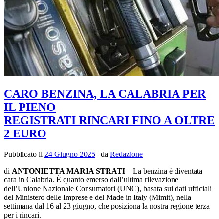
CARO BENZINA, LA CALABRIA PER
IL PIENO
REGISTRATI RINCARI FINO A OLTRE
2 EURO
Pubblicato il
24 Giugno 2025
|
da
Redazione
di
ANTONIETTA MARIA STRATI
–
L
a benzina è diventata
cara in Calabria. È quanto emerso dall’ultima rilevazione
dell’Unione Nazionale Consumatori (UNC), basata sui dati ufficiali
del Ministero delle Imprese e del Made in Italy (Mimit), nella
settimana dal 16 al 23 giugno, che posiziona la nostra regione terza
per i rincari.