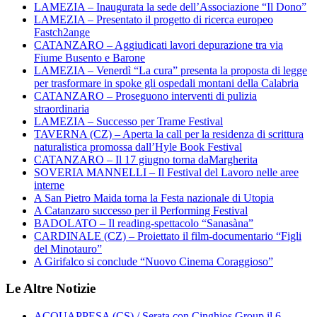
LAMEZIA – Inaugurata la sede dell’Associazione “Il Dono”
LAMEZIA – Presentato il progetto di ricerca europeo
Fastch2ange
CATANZARO – Aggiudicati lavori depurazione tra via
Fiume Busento e Barone
LAMEZIA – Venerdì “La cura” presenta la proposta di legge
per trasformare in spoke gli ospedali montani della Calabria
CATANZARO – Proseguono interventi di pulizia
straordinaria
LAMEZIA – Successo per Trame Festival
TAVERNA (CZ) – Aperta la call per la residenza di scrittura
naturalistica promossa dall’Hyle Book Festival
CATANZARO – Il 17 giugno torna daMargherita
SOVERIA MANNELLI – Il Festival del Lavoro nelle aree
interne
A San Pietro Maida torna la Festa nazionale di Utopia
A Catanzaro successo per il Performing Festival
BADOLATO – Il reading-spettacolo “Sanasàna”
CARDINALE (CZ) – Proiettato il film-documentario “Figli
del Minotauro”
A Girifalco si conclude “Nuovo Cinema Coraggioso”
Le Altre Notizie
ACQUAPPESA (CS) / Serata con Cinghios Group il 6