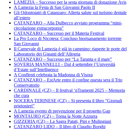
LAMEZIA – Successo per la sesta giornata di donazione Avis
A Lamezia la Festa di San Giovanni Paolo II
Gli Odontoiatri di Catanzaro: Allerta salute sul turismo dentale
all’estero
CATANZARO – Alla Dulbecco avviato programma “mini-
circolazione extracorporea”
CATANZARO – Successo per il Materia Festival
La Pro Loco di Nicotera: Concluso biorisanamento torrente
San Giovanni
Il Carnevale di Lamezia è già in cammino: riaperte le porte del
Laboratorio dei Giganti dell’Allegria
CATANZARO – Successo per “La Taranta e il mare”
SOVERIA MANNELLI – Dal 4 settembre l’Università
d’Estate sull’Intelligence
A Conflenti celebrata la Madonna di Visora
CATANZARO – EstArte entro il confine questa sera il Trio
Conservatorio
CARDINALE (CZ) – Il festival ‘nTramenti 2025 – Memoria
che cura
NOCERA TERINESE (CZ) – Si presenta il libro “Giornali
prigionieri”
A Lamezia evento di prevenzione per il progetto Gap
MONTAURO (CZ) – Torna la Notte Azzurra
GIZZERIA (CZ) – La Sagra Patati, Pipi e Mulingiani
CATANZARO LIDO – Il libro di Claudio Borghi