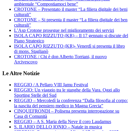
ambientale “Compostiamoci bene”
CROTONE – Presentato il master “La filiera digitale dei beni
culturali”
CROTONE – Si presenta il master “La filiera digitale dei ben
culturali”
L’Asp Crotone prosegue nel miglioramento dei servizi
ISOLA CAPO RIZZUTO (KR) – Il 17 gennaio si discute del
Piano Strategico
ISOLA CAPO RIZZUTO (KR)- Venerdì si presenta il libro
di mons. Staglianò
CROTONE / Chi è don Alberto Torriani, il nuovo
Arcivescovo
Le Altre Notizie
REGGIO / A Pellaro VIII Jamu Festival
REGGIO: Un viaggio tra le stanghe della Vara. Oggi allo
Sporting Stelle del Sud
REGGIO – Mercoledì la conferenza “Dalla filosofia al corpo:
la nascita del pensiero medico in Magna Grecia”
CINQUEFRONDI – Polisena presenta interrogazione su
Casa di Comunità
REGGIO – A S. Maria della Neve il coro Laudamus
S. ILARIO DELLO IONIO – Natale in musica