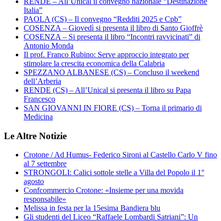
RENDE – All’Unical il convegno nazionale “Destinazione
Italia”
PAOLA (CS) – Il convegno “Redditi 2025 e Cpb”
COSENZA – Giovedì si presenta il libro di Santo Gioffrè
COSENZA – Si presenta il libro “Incontri ravvicinati” di
Antonio Monda
Il prof. Franco Rubino: Serve approccio integrato per
stimolare la crescita economica della Calabria
SPEZZANO ALBANESE (CS) – Concluso il weekend
dell’Arberia
RENDE (CS) – All’Unical si presenta il libro su Papa
Francesco
SAN GIOVANNI IN FIORE (CS) – Torna il primario di
Medicina
Le Altre Notizie
Crotone / Ad Humus- Federico Sironi al Castello Carlo V fino
al 7 settembre
STRONGOLI: Calici sottole stelle a Villa del Popolo il 1°
agosto
Confcommercio Crotone: «Insieme per una movida
responsabile»
Melissa in festa per la 15esima Bandiera blu
Gli studenti del Liceo “Raffaele Lombardi Satriani”: Un