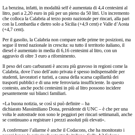
La benzina, infatti, in modalità self è aumentata di 4,4 centesimi al
litro, pari a 2,20 euro in più per un pieno da 50 litri. Un incremento
che colloca la Calabria al terzo posto nazionale per rincari, alla pari
con la Lombardia e dietro solo a Sicilia (+4,9 cent) e Valle d’Aosta
(+4,7 cent).
Per il gasolio, la Calabria non compare nelle prime tre posizioni, ma
segue il trend nazionale in crescita: su tutto il territorio italiano, il
diesel è aumentato in media di 6,16 centesimi al litro, con un
aggravio di oltre 3 euro a rifornimento.
Il peso del caro carburanti è ancora più gravoso in regioni come la
Calabria, dove l’uso dell’auto privata è spesso indispensabile per
studenti, lavoratori e turisti, a causa della scarsa capillarità dei
trasporti pubblici e di una rete ferroviaria insufficiente. In questo
contesto, anche pochi centesimi in più al litro possono incidere
pesantemente sui bilanci familiari.
«La buona notizia, se così si può definire – ha
dichiarato Massimiliano Dona, presidente di UNC – è che per una
volta le autostrade non sono le peggiori per rincari settimanali, anche
se continuano a registrare i prezzi assoluti più elevati».
A confermare l’allarme è anche il Codacons, che ha monitorato i