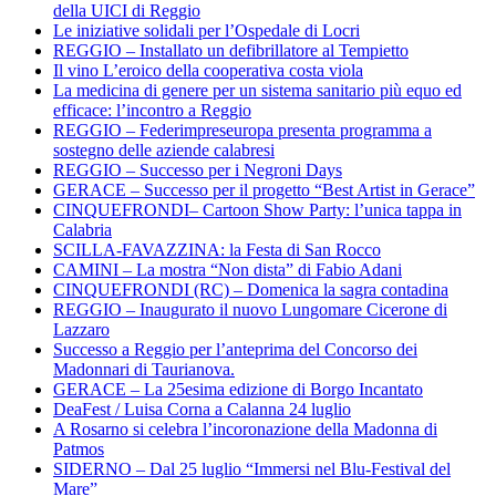
della UICI di Reggio
Le iniziative solidali per l’Ospedale di Locri
REGGIO – Installato un defibrillatore al Tempietto
Il vino L’eroico della cooperativa costa viola
La medicina di genere per un sistema sanitario più equo ed
efficace: l’incontro a Reggio
REGGIO – Federimpreseuropa presenta programma a
sostegno delle aziende calabresi
REGGIO – Successo per i Negroni Days
GERACE – Successo per il progetto “Best Artist in Gerace”
CINQUEFRONDI– Cartoon Show Party: l’unica tappa in
Calabria
SCILLA-FAVAZZINA: la Festa di San Rocco
CAMINI – La mostra “Non dista” di Fabio Adani
CINQUEFRONDI (RC) – Domenica la sagra contadina
REGGIO – Inaugurato il nuovo Lungomare Cicerone di
Lazzaro
Successo a Reggio per l’anteprima del Concorso dei
Madonnari di Taurianova.
GERACE – La 25esima edizione di Borgo Incantato
DeaFest / Luisa Corna a Calanna 24 luglio
A Rosarno si celebra l’incoronazione della Madonna di
Patmos
SIDERNO – Dal 25 luglio “Immersi nel Blu-Festival del
Mare”