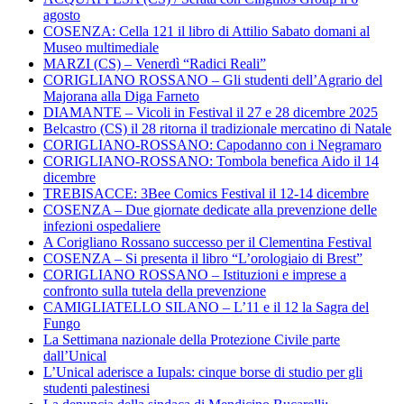
agosto
COSENZA: Cella 121 il libro di Attilio Sabato domani al
Museo multimediale
MARZI (CS) – Venerdì “Radici Reali”
CORIGLIANO ROSSANO – Gli studenti dell’Agrario del
Majorana alla Diga Farneto
DIAMANTE – Vicoli in Festival il 27 e 28 dicembre 2025
Belcastro (CS) il 28 ritorna il tradizionale mercatino di Natale
CORIGLIANO-ROSSANO: Capodanno con i Negramaro
CORIGLIANO-ROSSANO: Tombola benefica Aido il 14
dicembre
TREBISACCE: 3Bee Comics Festival il 12-14 dicembre
COSENZA – Due giornate dedicate alla prevenzione delle
infezioni ospedaliere
A Corigliano Rossano successo per il Clementina Festival
COSENZA – Si presenta il libro “L’orologiaio di Brest”
CORIGLIANO ROSSANO – Istituzioni e imprese a
confronto sulla tutela della prevenzione
CAMIGLIATELLO SILANO – L’11 e il 12 la Sagra del
Fungo
La Settimana nazionale della Protezione Civile parte
dall’Unical
L’Unical aderisce a Iupals: cinque borse di studio per gli
studenti palestinesi