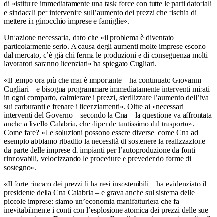
di «istituire immediatamente una task force con tutte le parti datoriali
e sindacali per intervenire sull’aumento dei prezzi che rischia di
mettere in ginocchio imprese e famiglie».
Un’azione necessaria, dato che «il problema è diventato
particolarmente serio. A causa degli aumenti molte imprese escono
dal mercato, c’è già chi ferma le produzioni e di conseguenza molti
lavoratori saranno licenziati» ha spiegato Cugliari.
«Il tempo ora più che mai è importante – ha continuato Giovanni
Cugliari – e bisogna programmare immediatamente interventi mirati
in ogni comparto, calmierare i prezzi, sterilizzare l’aumento dell’iva
sui carburanti e frenare i licenziamenti». Oltre ai «necessari
interventi del Governo – secondo la Cna – la questione va affrontata
anche a livello Calabria, che dipende tantissimo dal trasporto».
Come fare? «Le soluzioni possono essere diverse, come Cna ad
esempio abbiamo ribadito la necessità di sostenere la realizzazione
da parte delle imprese di impianti per l’autoproduzione da fonti
rinnovabili, velocizzando le procedure e prevedendo forme di
sostegno».
«Il forte rincaro dei prezzi li ha resi insostenibili – ha evidenziato il
presidente della Cna Calabria – e grava anche sul sistema delle
piccole imprese: siamo un’economia manifatturiera che fa
inevitabilmente i conti con l’esplosione atomica dei prezzi delle sue