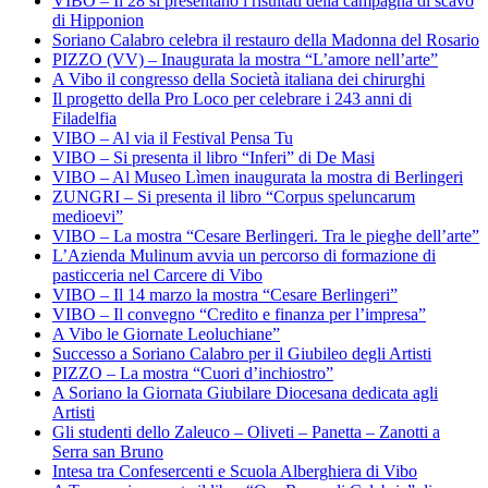
VIBO – Il 28 si presentano i risultati della campagna di scavo
di Hipponion
Soriano Calabro celebra il restauro della Madonna del Rosario
PIZZO (VV) – Inaugurata la mostra “L’amore nell’arte”
A Vibo il congresso della Società italiana dei chirurghi
Il progetto della Pro Loco per celebrare i 243 anni di
Filadelfia
VIBO – Al via il Festival Pensa Tu
VIBO – Si presenta il libro “Inferi” di De Masi
VIBO – Al Museo Lìmen inaugurata la mostra di Berlingeri
ZUNGRI – Si presenta il libro “Corpus speluncarum
medioevi”
VIBO – La mostra “Cesare Berlingeri. Tra le pieghe dell’arte”
L’Azienda Mulinum avvia un percorso di formazione di
pasticceria nel Carcere di Vibo
VIBO – Il 14 marzo la mostra “Cesare Berlingeri”
VIBO – Il convegno “Credito e finanza per l’impresa”
A Vibo le Giornate Leoluchiane”
Successo a Soriano Calabro per il Giubileo degli Artisti
PIZZO – La mostra “Cuori d’inchiostro”
A Soriano la Giornata Giubilare Diocesana dedicata agli
Artisti
Gli studenti dello Zaleuco – Oliveti – Panetta – Zanotti a
Serra san Bruno
Intesa tra Confesercenti e Scuola Alberghiera di Vibo