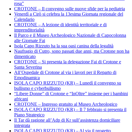
rosa”
CROTONE – Il convegno sulle nuove sfide per la pediatria
Venerdì a Cirò si celebra la 13esima Giornata regionale del
Calendario
CROTONE – A lezione di identità territoriale e di
imprenditorialità
Il Parco e il Museo Archeologico Nazionale di Capocolonna
alle Giornate Fai
Isola Capo Rizzuto ha la sua oasi canina della legalità
Naufragio di Cutro, sono passati due anni, ma Crotone non ha
dimenticato
CROTONE – Si presenta la delegazione Fai di Crotone e
Santa Severina
All’Ospedale di Crotone al via i lavori per il Reparto di
Emodinamica
ISOLA CAPO RIZZUTO (KR) – Lunedì il convegno su
bullismo e cyberbullismo
“Libere Donne” di Crotone e “InOltre” insieme per i bambini
africani
CROTONE – Ingresso gratuito al Museo Archeologico
ISOLA CAPO RIZZUTO (KR) – Il 7 febbraio si presenta il
Piano Strategico
Il Tar dà ragione all’Adp di Kr sull’assistenza domiciliare
integrata
ISOLA CAPO RIZZUTO (KR) – Al via il progetto