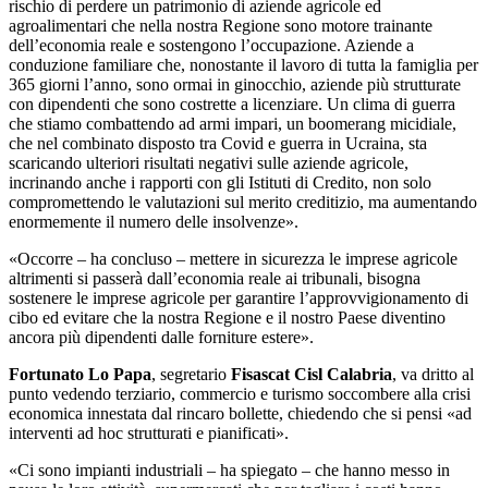
rischio di perdere un patrimonio di aziende agricole ed
agroalimentari che nella nostra Regione sono motore trainante
dell’economia reale e sostengono l’occupazione. Aziende a
conduzione familiare che, nonostante il lavoro di tutta la famiglia per
365 giorni l’anno, sono ormai in ginocchio, aziende più strutturate
con dipendenti che sono costrette a licenziare. Un clima di guerra
che stiamo combattendo ad armi impari, un boomerang micidiale,
che nel combinato disposto tra Covid e guerra in Ucraina, sta
scaricando ulteriori risultati negativi sulle aziende agricole,
incrinando anche i rapporti con gli Istituti di Credito, non solo
compromettendo le valutazioni sul merito creditizio, ma aumentando
enormemente il numero delle insolvenze».
«Occorre – ha concluso – mettere in sicurezza le imprese agricole
altrimenti si passerà dall’economia reale ai tribunali, bisogna
sostenere le imprese agricole per garantire l’approvvigionamento di
cibo ed evitare che la nostra Regione e il nostro Paese diventino
ancora più dipendenti dalle forniture estere».
Fortunato Lo Papa
, segretario
Fisascat Cisl Calabria
, va dritto al
punto vedendo terziario, commercio e turismo soccombere alla crisi
economica innestata dal rincaro bollette, chiedendo che si pensi «ad
interventi ad hoc strutturati e pianificati».
«Ci sono impianti industriali – ha spiegato – che hanno messo in