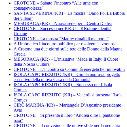
CROTONE – Sabato l’incontro “Alle urne con
consapevolezza”
SANTA SEVERINA (KR) – La mostra “Dario Fo. La Bibbia
dei villani”
MESORACA (KR) – Nuova sede per il Centro Dialisi
CROTONE – Successo per KRIU – KRotone Identità
Urbane
CROTONE – La mostra “Madre: rituali di memoria”
A Umbriatico l’incontro pubblico per risolvere la zoonosi
A Crotone una due giorni sulla rete delle Donne della Magna
Grecia
MESORACA (KR) – L’iniziativa “Made in Italy: Il Cuore
della Nostra Cultura”
CROTONE – L’incontro su Comunità energetiche rinnovabili
ISOLA CAPO RIZZUTO (KR) – Giunta approva progetto
esecutivo della nuova Casa della Comunità
ISOLA CAPO RIZZUTO (KR) – Successo per l’Isola
Comics
ISOLA CAPO RIZZUTO (KR) – Venerdì si presenta l’Isola
Comics
CIRÒ MARINA (KR) – Mariangela D’Agostino presidente
Avis
CROTONE – Si presenta il libro “Andrea oltre il pantalone
rosa”
CROTONE – Il convegno sulle nuove sfide per la pediatria