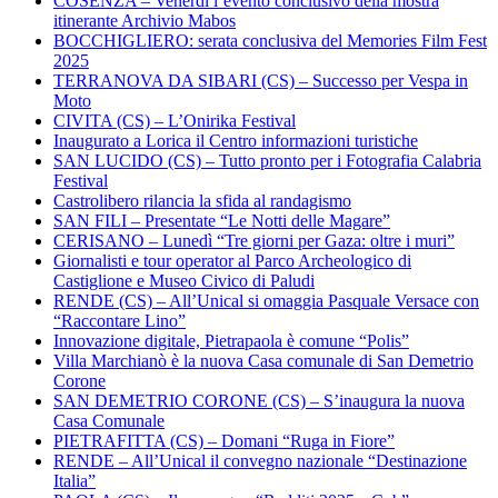
COSENZA – Venerdì l’evento conclusivo della mostra
itinerante Archivio Mabos
BOCCHIGLIERO: serata conclusiva del Memories Film Fest
2025
TERRANOVA DA SIBARI (CS) – Successo per Vespa in
Moto
CIVITA (CS) – L’Onirika Festival
Inaugurato a Lorica il Centro informazioni turistiche
SAN LUCIDO (CS) – Tutto pronto per i Fotografia Calabria
Festival
Castrolibero rilancia la sfida al randagismo
SAN FILI – Presentate “Le Notti delle Magare”
CERISANO – Lunedì “Tre giorni per Gaza: oltre i muri”
Giornalisti e tour operator al Parco Archeologico di
Castiglione e Museo Civico di Paludi
RENDE (CS) – All’Unical si omaggia Pasquale Versace con
“Raccontare Lino”
Innovazione digitale, Pietrapaola è comune “Polis”
Villa Marchianò è la nuova Casa comunale di San Demetrio
Corone
SAN DEMETRIO CORONE (CS) – S’inaugura la nuova
Casa Comunale
PIETRAFITTA (CS) – Domani “Ruga in Fiore”
RENDE – All’Unical il convegno nazionale “Destinazione
Italia”