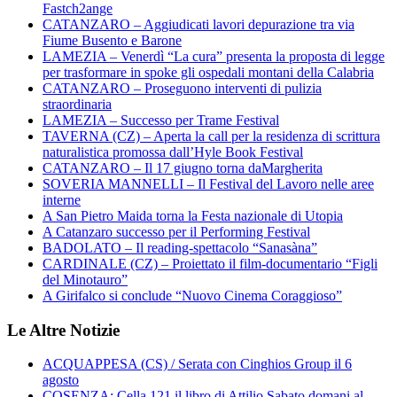
Fastch2ange
CATANZARO – Aggiudicati lavori depurazione tra via
Fiume Busento e Barone
LAMEZIA – Venerdì “La cura” presenta la proposta di legge
per trasformare in spoke gli ospedali montani della Calabria
CATANZARO – Proseguono interventi di pulizia
straordinaria
LAMEZIA – Successo per Trame Festival
TAVERNA (CZ) – Aperta la call per la residenza di scrittura
naturalistica promossa dall’Hyle Book Festival
CATANZARO – Il 17 giugno torna daMargherita
SOVERIA MANNELLI – Il Festival del Lavoro nelle aree
interne
A San Pietro Maida torna la Festa nazionale di Utopia
A Catanzaro successo per il Performing Festival
BADOLATO – Il reading-spettacolo “Sanasàna”
CARDINALE (CZ) – Proiettato il film-documentario “Figli
del Minotauro”
A Girifalco si conclude “Nuovo Cinema Coraggioso”
Le Altre Notizie
ACQUAPPESA (CS) / Serata con Cinghios Group il 6
agosto
COSENZA: Cella 121 il libro di Attilio Sabato domani al