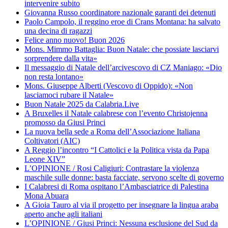
intervenire subito
Giovanna Russo coordinatore nazionale garanti dei detenuti
Paolo Campolo, il reggino eroe di Crans Montana: ha salvato
una decina di ragazzi
Felice anno nuovo! Buon 2026
Mons. Mimmo Battaglia: Buon Natale: che possiate lasciarvi
sorprendere dalla vita»
Il messaggio di Natale dell’arcivescovo di CZ Maniago: «Dio
non resta lontano»
Mons. Giuseppe Alberti (Vescovo di Oppido): «Non
lasciamoci rubare il Natale»
Buon Natale 2025 da Calabria.Live
A Bruxelles il Natale calabrese con l’evento Christojenna
promosso da Giusi Princi
La nuova bella sede a Roma dell’Associazione Italiana
Coltivatori (AIC)
A Reggio l’incontro “I Cattolici e la Politica vista da Papa
Leone XIV”
L’OPINIONE / Rosi Caligiuri: Contrastare la violenza
maschile sulle donne: basta facciate, servono scelte di governo
I Calabresi di Roma ospitano l’Ambasciatrice di Palestina
Mona Abuara
A Gioia Tauro al via il progetto per insegnare la lingua araba
aperto anche agli italiani
L’OPINIONE / Giusi Princi: Nessuna esclusione del Sud da