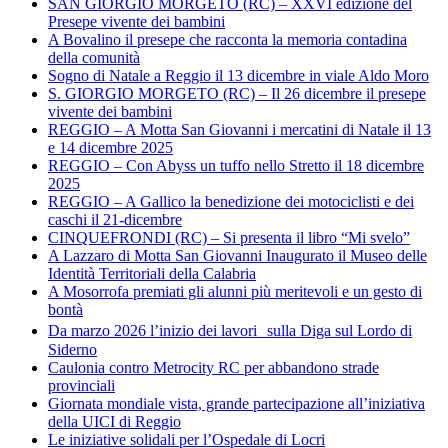
SAN GIORGIO MORGETO (RC) – XXVI edizione del
Presepe vivente dei bambini
A Bovalino il presepe che racconta la memoria contadina
della comunità
Sogno di Natale a Reggio il 13 dicembre in viale Aldo Moro
S. GIORGIO MORGETO (RC) – Il 26 dicembre il presepe
vivente dei bambini
REGGIO – A Motta San Giovanni i mercatini di Natale il 13
e 14 dicembre 2025
REGGIO – Con Abyss un tuffo nello Stretto il 18 dicembre
2025
REGGIO – A Gallico la benedizione dei motociclisti e dei
caschi il 21-dicembre
CINQUEFRONDI (RC) – Si presenta il libro “Mi svelo”
A Lazzaro di Motta San Giovanni Inaugurato il Museo delle
Identità Territoriali della Calabria
A Mosorrofa premiati gli alunni più meritevoli e un gesto di
bontà
Da marzo 2026 l’inizio dei lavori sulla Diga sul Lordo di
Siderno
Caulonia contro Metrocity RC per abbandono strade
provinciali
Giornata mondiale vista, grande partecipazione all’iniziativa
della UICI di Reggio
Le iniziative solidali per l’Ospedale di Locri