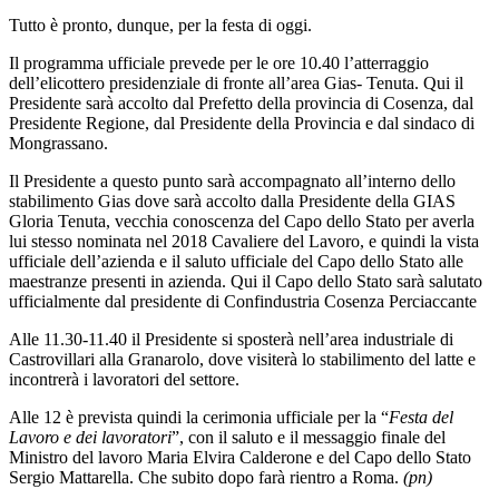
Tutto è pronto, dunque, per la festa di oggi.
Il programma ufficiale prevede per le ore 10.40 l’atterraggio
dell’elicottero presidenziale di fronte all’area Gias- Tenuta. Qui il
Presidente sarà accolto dal Prefetto della provincia di Cosenza, dal
Presidente Regione, dal Presidente della Provincia e dal sindaco di
Mongrassano.
Il Presidente a questo punto sarà accompagnato all’interno dello
stabilimento Gias dove sarà accolto dalla Presidente della GIAS
Gloria Tenuta, vecchia conoscenza del Capo dello Stato per averla
lui stesso nominata nel 2018 Cavaliere del Lavoro, e quindi la vista
ufficiale dell’azienda e il saluto ufficiale del Capo dello Stato alle
maestranze presenti in azienda. Qui il Capo dello Stato sarà salutato
ufficialmente dal presidente di Confindustria Cosenza Perciaccante
Alle 11.30-11.40 il Presidente si sposterà nell’area industriale di
Castrovillari alla Granarolo, dove visiterà lo stabilimento del latte e
incontrerà i lavoratori del settore.
Alle 12 è prevista quindi la cerimonia ufficiale per la “
Festa del
Lavoro e dei lavoratori
”, con il saluto e il messaggio finale del
Ministro del lavoro Maria Elvira Calderone e del Capo dello Stato
Sergio Mattarella. Che subito dopo farà rientro a Roma.
(pn)