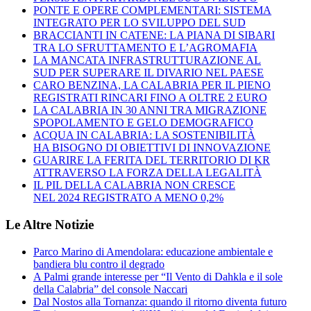
PONTE E OPERE COMPLEMENTARI: SISTEMA
INTEGRATO PER LO SVILUPPO DEL SUD
BRACCIANTI IN CATENE: LA PIANA DI SIBARI
TRA LO SFRUTTAMENTO E L’AGROMAFIA
LA MANCATA INFRASTRUTTURAZIONE AL
SUD PER SUPERARE IL DIVARIO NEL PAESE
CARO BENZINA, LA CALABRIA PER IL PIENO
REGISTRATI RINCARI FINO A OLTRE 2 EURO
LA CALABRIA IN 30 ANNI TRA MIGRAZIONE
SPOPOLAMENTO E GELO DEMOGRAFICO
ACQUA IN CALABRIA: LA SOSTENIBILITÀ
HA BISOGNO DI OBIETTIVI DI INNOVAZIONE
GUARIRE LA FERITA DEL TERRITORIO DI KR
ATTRAVERSO LA FORZA DELLA LEGALITÀ
IL PIL DELLA CALABRIA NON CRESCE
NEL 2024 REGISTRATO A MENO 0,2%
Le Altre Notizie
Parco Marino di Amendolara: educazione ambientale e
bandiera blu contro il degrado
A Palmi grande interesse per “Il Vento di Dahkla e il sole
della Calabria” del console Naccari
Dal Nostos alla Tornanza: quando il ritorno diventa futuro