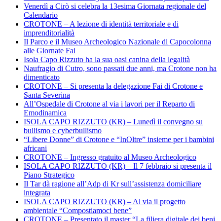
Venerdì a Cirò si celebra la 13esima Giornata regionale del
Calendario
CROTONE – A lezione di identità territoriale e di
imprenditorialità
Il Parco e il Museo Archeologico Nazionale di Capocolonna
alle Giornate Fai
Isola Capo Rizzuto ha la sua oasi canina della legalità
Naufragio di Cutro, sono passati due anni, ma Crotone non ha
dimenticato
CROTONE – Si presenta la delegazione Fai di Crotone e
Santa Severina
All’Ospedale di Crotone al via i lavori per il Reparto di
Emodinamica
ISOLA CAPO RIZZUTO (KR) – Lunedì il convegno su
bullismo e cyberbullismo
“Libere Donne” di Crotone e “InOltre” insieme per i bambini
africani
CROTONE – Ingresso gratuito al Museo Archeologico
ISOLA CAPO RIZZUTO (KR) – Il 7 febbraio si presenta il
Piano Strategico
Il Tar dà ragione all’Adp di Kr sull’assistenza domiciliare
integrata
ISOLA CAPO RIZZUTO (KR) – Al via il progetto
ambientale “Compostiamoci bene”
CROTONE – Presentato il master “La filiera digitale dei beni