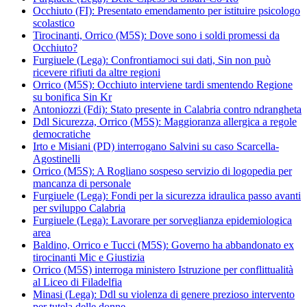
Occhiuto (FI): Presentato emendamento per istituire psicologo
scolastico
Tirocinanti, Orrico (M5S): Dove sono i soldi promessi da
Occhiuto?
Furgiuele (Lega): Confrontiamoci sui dati, Sin non può
ricevere rifiuti da altre regioni
Orrico (M5S): Occhiuto interviene tardi smentendo Regione
su bonifica Sin Kr
Antoniozzi (Fdi): Stato presente in Calabria contro ndrangheta
Ddl Sicurezza, Orrico (M5S): Maggioranza allergica a regole
democratiche
Irto e Misiani (PD) interrogano Salvini su caso Scarcella-
Agostinelli
Orrico (M5S): A Rogliano sospeso servizio di logopedia per
mancanza di personale
Furgiuele (Lega): Fondi per la sicurezza idraulica passo avanti
per sviluppo Calabria
Furgiuele (Lega): Lavorare per sorveglianza epidemiologica
area
Baldino, Orrico e Tucci (M5S): Governo ha abbandonato ex
tirocinanti Mic e Giustizia
Orrico (M5S) interroga ministero Istruzione per conflittualità
al Liceo di Filadelfia
Minasi (Lega): Ddl su violenza di genere prezioso intervento
per tutela delle donne