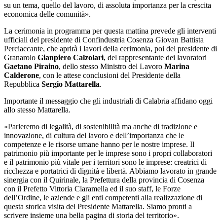
su un tema, quello del lavoro, di assoluta importanza per la crescita
economica delle comunità».
La cerimonia in programma per questa mattina prevede gli interventi
ufficiali del presidente di Confindustria Cosenza Giovan Battista
Perciaccante, che aprirà i lavori della cerimonia, poi del presidente di
Granarolo
Gianpiero Calzolari
, del rappresentante dei lavoratori
Gaetano Piraino
, dello stesso Ministro del Lavoro
Marina
Calderone
, con le attese conclusioni del Presidente della
Repubblica
Sergio Mattarella
.
Importante il messaggio che gli industriali di Calabria affidano oggi
allo stesso Mattarella.
«Parleremo di legalità, di sostenibilità ma anche di tradizione e
innovazione, di cultura del lavoro e dell’importanza che le
competenze e le risorse umane hanno per le nostre imprese. Il
patrimonio più importante per le imprese sono i propri collaboratori
e il patrimonio più vitale per i territori sono le imprese: creatrici di
ricchezza e portatrici di dignità e libertà. Abbiamo lavorato in grande
sinergia con il Quirinale, la Prefettura della provincia di Cosenza
con il Prefetto Vittoria Ciaramella ed il suo staff, le Forze
dell’Ordine, le aziende e gli enti competenti alla realizzazione di
questa storica visita del Presidente Mattarella. Siamo pronti a
scrivere insieme una bella pagina di storia del territorio».