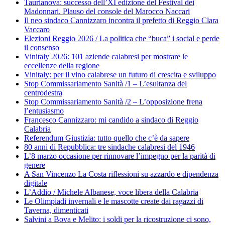
Taurianova: successo dell’XI edizione del Festival dei
Madonnari. Plauso del console del Marocco Naccari
Il neo sindaco Cannizzaro incontra il prefetto di Reggio Clara
Vaccaro
Elezioni Reggio 2026 / La politica che “buca” i social e perde
il consenso
Vinitaly 2026: 101 aziende calabresi per mostrare le
eccellenze della regione
Vinitaly: per il vino calabrese un futuro di crescita e sviluppo
Stop Commissariamento Sanità /1 – L’esultanza del
centrodestra
Stop Commissariamento Sanità /2 – L’opposizione frena
l’entusiasmo
Francesco Cannizzaro: mi candido a sindaco di Reggio
Calabria
Referendum Giustizia: tutto quello che c’è da sapere
80 anni di Repubblica: tre sindache calabresi del 1946
L’8 marzo occasione per rinnovare l’impegno per la parità di
genere
A San Vincenzo La Costa riflessioni su azzardo e dipendenza
digitale
L’Addio / Michele Albanese, voce libera della Calabria
Le Olimpiadi invernali e le mascotte create dai ragazzi di
Taverna, dimenticati
Salvini a Bova e Melito: i soldi per la ricostruzione ci sono,