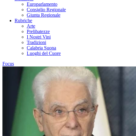
Europarlamento
Consiglio Regionale
Giunta Regionale
Rubriche
Arte
Prelibatezze
I Nostri Vini
Tradizioni
Calabria Suona
Luoghi del Cuore
Focus