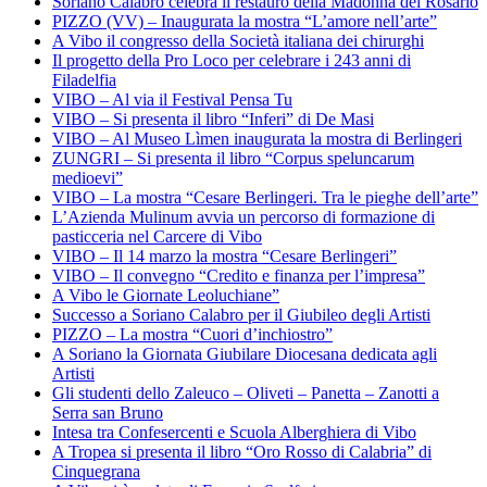
Soriano Calabro celebra il restauro della Madonna del Rosario
PIZZO (VV) – Inaugurata la mostra “L’amore nell’arte”
A Vibo il congresso della Società italiana dei chirurghi
Il progetto della Pro Loco per celebrare i 243 anni di
Filadelfia
VIBO – Al via il Festival Pensa Tu
VIBO – Si presenta il libro “Inferi” di De Masi
VIBO – Al Museo Lìmen inaugurata la mostra di Berlingeri
ZUNGRI – Si presenta il libro “Corpus speluncarum
medioevi”
VIBO – La mostra “Cesare Berlingeri. Tra le pieghe dell’arte”
L’Azienda Mulinum avvia un percorso di formazione di
pasticceria nel Carcere di Vibo
VIBO – Il 14 marzo la mostra “Cesare Berlingeri”
VIBO – Il convegno “Credito e finanza per l’impresa”
A Vibo le Giornate Leoluchiane”
Successo a Soriano Calabro per il Giubileo degli Artisti
PIZZO – La mostra “Cuori d’inchiostro”
A Soriano la Giornata Giubilare Diocesana dedicata agli
Artisti
Gli studenti dello Zaleuco – Oliveti – Panetta – Zanotti a
Serra san Bruno
Intesa tra Confesercenti e Scuola Alberghiera di Vibo
A Tropea si presenta il libro “Oro Rosso di Calabria” di
Cinquegrana