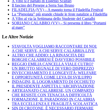
A Vibo si è parlato di Eugenio Scalfari
Il fascino del Presepe a Serra San Bruno
FILADELFIA (VV) – A maggio torna il Filadelfia Festival
La “Pignolata” più grande chiude le feste natalizie a Filadelfia
A Vibo al via la Settimana dello Studente del Capialbi
SORIANO CALABRO (VV) – Si presenta il libro “Portami
al mare”
Le Altre Notizie
STAVOLTA VOGLIAMO RACCONTARE DI NOI:
A CHE SERVE, A CHI SERVE CALABRIA.LIVE
ALTRO CHE ADDIO: LA RINASCITA DEI
BORGHI CALABRESI È DAVVERO POSSIBILE
REGGIO EMILIA CANCELLA VIALE CUTRO?
UN BRUTTO SEGNALE DI VERO DISPREZZO
INVECCHIAMENTO E LONGEVITÀ: WELFARE
E OPPORTUNITÀ COME LEVA DI SVILUPPO
INDAGINI, IL LOGORAMENTO DI OCCHIUTO
IL PRESIDENTE ASPETTA L’ARCHIVIAZIONE
ARTIGIANATO CALABRESE, UN COMPARTO
CHE RESISTE CON TENACIA A DIFFICOLTÀ
FORMAZIONE, IL PARADOSSO IN CALABRIA
TRA ECCELLENZA E FRAGILITÀ SCOLASTICA
SIN DI CROTONE, È NECESSARIO FERMARE