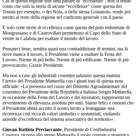
Chi in questa regione non ama parlare di “eccellenze”, non si rende
conto che solo la storia di alcune “eccellenze” come questa dei
Tenuta per esempio, o dei Nola, o della stessa Granarolo, rende poi
merito al resto della regione nel confronto generale con il paese.
E solo certe storie di eccellenza come questa del polo industriale di
Mongrassano e di Castrovillari permettono al Capo dello Stato di
venire in Calabria per esaltare il mondo del lavoro.
Pensateci bene, sembra quasi una contraddizione di termini, ma là
dove manca il lavoro, il Presidente viene a esaltare la Festa del
Lavoro. Niente di più bello. Niente di più edificante. Niente di più
provocatorio. Grazie Presidente.
Ma non a caso gli industriali cosentini salutano questa mattina
l’arrivo del Presidente Mattarella con i giusti toni di questa nota
ufficiale: «
La presenza nel cuore del Distretto Agroalimentare del
cosentino del Presidente della Repubblica Italiana Sergio Mattarella,
in occasione della Festa del Lavoro e dei lavoratori, rappresenta un
avvenimento di rilevanza assoluta per tutti. Siamo felici e onorati che
il Presidente abbia accolto il nostro invito a festeggiare una
ricorrenza così ricca di valori simbolici e sostanziali, visitando
aziende d’eccellenza del sistema associativo del territorio».
Giovan Battista Perciaccante
,
Presidente di Confindustria
Cosenza, ricorda allo stesso Mattarella il ruolo centrale e strategico