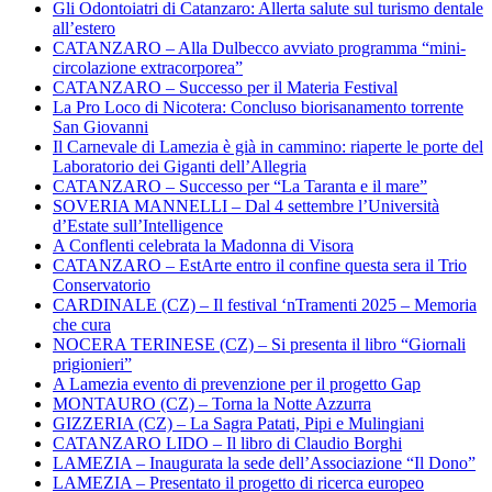
Gli Odontoiatri di Catanzaro: Allerta salute sul turismo dentale
all’estero
CATANZARO – Alla Dulbecco avviato programma “mini-
circolazione extracorporea”
CATANZARO – Successo per il Materia Festival
La Pro Loco di Nicotera: Concluso biorisanamento torrente
San Giovanni
Il Carnevale di Lamezia è già in cammino: riaperte le porte del
Laboratorio dei Giganti dell’Allegria
CATANZARO – Successo per “La Taranta e il mare”
SOVERIA MANNELLI – Dal 4 settembre l’Università
d’Estate sull’Intelligence
A Conflenti celebrata la Madonna di Visora
CATANZARO – EstArte entro il confine questa sera il Trio
Conservatorio
CARDINALE (CZ) – Il festival ‘nTramenti 2025 – Memoria
che cura
NOCERA TERINESE (CZ) – Si presenta il libro “Giornali
prigionieri”
A Lamezia evento di prevenzione per il progetto Gap
MONTAURO (CZ) – Torna la Notte Azzurra
GIZZERIA (CZ) – La Sagra Patati, Pipi e Mulingiani
CATANZARO LIDO – Il libro di Claudio Borghi
LAMEZIA – Inaugurata la sede dell’Associazione “Il Dono”
LAMEZIA – Presentato il progetto di ricerca europeo