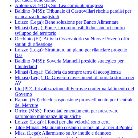
Antoniozzi (FDI): Sui Lea compiuti progressi
Baldino (M5S): Tribunale di Castrovillari rischia paralisi per
mancanza di magistrati
Loizzo (Lega): Bene soluzione per Banco Alimentare
Minasi (Lega): Ponte, incomprensibili due sindaci contro
sviluppo del territorio
Occhiuto (FI): Attività Osservatorio su Nuove Povertà offre
spunti di riflessione
Loizzo (Lega): Strutturare un piano per rilanciare progetto
Dsa
Baldino (M5S): Soveria Mannelli presidio strategico per
l’hinterland
Minasi (Lega): Calabria da sempre terra di accoglienza
Minasi (Lega): Da Governo investimenti di portata storica per
AV
Irto (PD): Privatizzazione di Ferrovie conferma fallimento del
Governo
Rapani (Fdi) chiede sospensione provvedimento per Centrale
del Mercure
Orrico (M5S): Presentati emendamenti per preservare
patrimonio minoranze linguistiche
Loizzo (Lega): I fondi per alta velocità sono certi
Tilde MInasi: Ma quanto costano i ricorsi al Tar per il Ponte?
Miasi (Lega): Allarmismo su Av inutile e dannoso