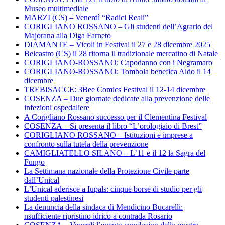
Museo multimediale
MARZI (CS) – Venerdì “Radici Reali”
CORIGLIANO ROSSANO – Gli studenti dell’Agrario del
Majorana alla Diga Farneto
DIAMANTE – Vicoli in Festival il 27 e 28 dicembre 2025
Belcastro (CS) il 28 ritorna il tradizionale mercatino di Natale
CORIGLIANO-ROSSANO: Capodanno con i Negramaro
CORIGLIANO-ROSSANO: Tombola benefica Aido il 14
dicembre
TREBISACCE: 3Bee Comics Festival il 12-14 dicembre
COSENZA – Due giornate dedicate alla prevenzione delle
infezioni ospedaliere
A Corigliano Rossano successo per il Clementina Festival
COSENZA – Si presenta il libro “L’orologiaio di Brest”
CORIGLIANO ROSSANO – Istituzioni e imprese a
confronto sulla tutela della prevenzione
CAMIGLIATELLO SILANO – L’11 e il 12 la Sagra del
Fungo
La Settimana nazionale della Protezione Civile parte
dall’Unical
L’Unical aderisce a Iupals: cinque borse di studio per gli
studenti palestinesi
La denuncia della sindaca di Mendicino Bucarelli:
nsufficiente ripristino idrico a contrada Rosario