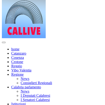
home
Catanzaro
Cosenza
Crotone
Reggio
Vibo Valentia
Regione
News
Consiglieri Regionali
Calabria parlamento
News
I Deputati Calabresi
I Senatori Calabresi
Istituzioni