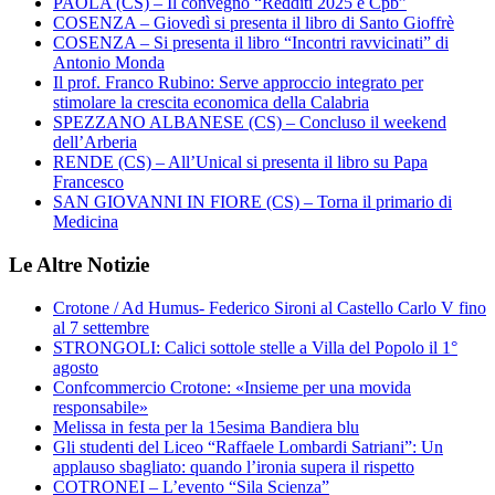
PAOLA (CS) – Il convegno “Redditi 2025 e Cpb”
COSENZA – Giovedì si presenta il libro di Santo Gioffrè
COSENZA – Si presenta il libro “Incontri ravvicinati” di
Antonio Monda
Il prof. Franco Rubino: Serve approccio integrato per
stimolare la crescita economica della Calabria
SPEZZANO ALBANESE (CS) – Concluso il weekend
dell’Arberia
RENDE (CS) – All’Unical si presenta il libro su Papa
Francesco
SAN GIOVANNI IN FIORE (CS) – Torna il primario di
Medicina
Le Altre Notizie
Crotone / Ad Humus- Federico Sironi al Castello Carlo V fino
al 7 settembre
STRONGOLI: Calici sottole stelle a Villa del Popolo il 1°
agosto
Confcommercio Crotone: «Insieme per una movida
responsabile»
Melissa in festa per la 15esima Bandiera blu
Gli studenti del Liceo “Raffaele Lombardi Satriani”: Un
applauso sbagliato: quando l’ironia supera il rispetto
COTRONEI – L’evento “Sila Scienza”