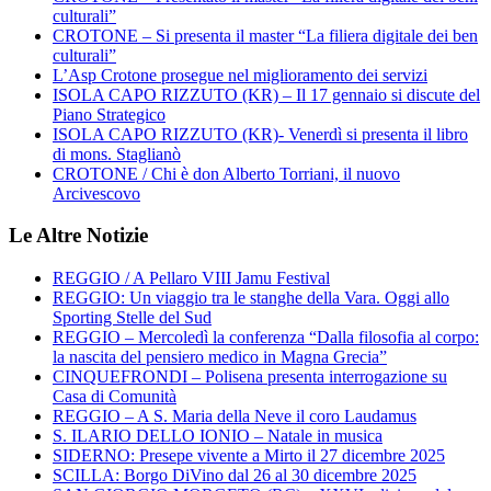
culturali”
CROTONE – Si presenta il master “La filiera digitale dei ben
culturali”
L’Asp Crotone prosegue nel miglioramento dei servizi
ISOLA CAPO RIZZUTO (KR) – Il 17 gennaio si discute del
Piano Strategico
ISOLA CAPO RIZZUTO (KR)- Venerdì si presenta il libro
di mons. Staglianò
CROTONE / Chi è don Alberto Torriani, il nuovo
Arcivescovo
Le Altre Notizie
REGGIO / A Pellaro VIII Jamu Festival
REGGIO: Un viaggio tra le stanghe della Vara. Oggi allo
Sporting Stelle del Sud
REGGIO – Mercoledì la conferenza “Dalla filosofia al corpo:
la nascita del pensiero medico in Magna Grecia”
CINQUEFRONDI – Polisena presenta interrogazione su
Casa di Comunità
REGGIO – A S. Maria della Neve il coro Laudamus
S. ILARIO DELLO IONIO – Natale in musica
SIDERNO: Presepe vivente a Mirto il 27 dicembre 2025
SCILLA: Borgo DiVino dal 26 al 30 dicembre 2025