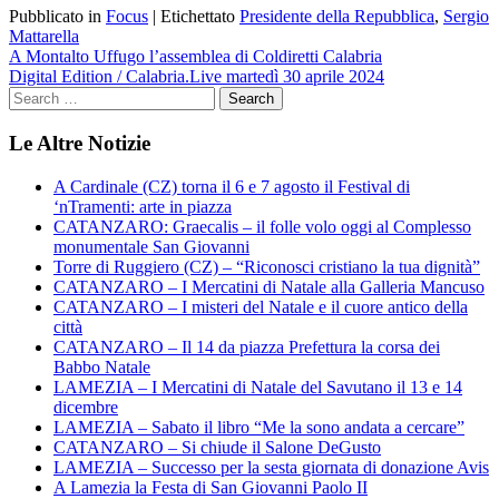
Pubblicato in
Focus
|
Etichettato
Presidente della Repubblica
,
Sergio
Mattarella
Navigazione
A Montalto Uffugo l’assemblea di Coldiretti Calabria
Digital Edition / Calabria.Live martedì 30 aprile 2024
articoli
Le Altre Notizie
A Cardinale (CZ) torna il 6 e 7 agosto il Festival di
‘nTramenti: arte in piazza
CATANZARO: Graecalis – il folle volo oggi al Complesso
monumentale San Giovanni
Torre di Ruggiero (CZ) – “Riconosci cristiano la tua dignità”
CATANZARO – I Mercatini di Natale alla Galleria Mancuso
CATANZARO – I misteri del Natale e il cuore antico della
città
CATANZARO – Il 14 da piazza Prefettura la corsa dei
Babbo Natale
LAMEZIA – I Mercatini di Natale del Savutano il 13 e 14
dicembre
LAMEZIA – Sabato il libro “Me la sono andata a cercare”
CATANZARO – Si chiude il Salone DeGusto
LAMEZIA – Successo per la sesta giornata di donazione Avis
A Lamezia la Festa di San Giovanni Paolo II