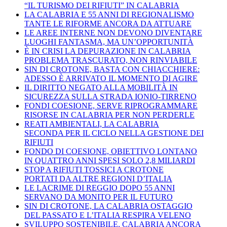
“IL TURISMO DEI RIFIUTI” IN CALABRIA
LA CALABRIA E 55 ANNI DI REGIONALISMO
TANTE LE RIFORME ANCORA DA ATTUARE
LE AREE INTERNE NON DEVONO DIVENTARE
LUOGHI FANTASMA, MA UN’OPPORTUNITÀ
È IN CRISI LA DEPURAZIONE IN CALABRIA
PROBLEMA TRASCURATO, NON RINVIABILE
SIN DI CROTONE, BASTA CON CHIACCHIERE:
ADESSO È ARRIVATO IL MOMENTO DI AGIRE
IL DIRITTO NEGATO ALLA MOBILITÀ IN
SICUREZZA SULLA STRADA IONIO-TIRRENO
FONDI COESIONE, SERVE RIPROGRAMMARE
RISORSE IN CALABRIA PER NON PERDERLE
REATI AMBIENTALI, LA CALABRIA
SECONDA PER IL CICLO NELLA GESTIONE DEI
RIFIUTI
FONDO DI COESIONE, OBIETTIVO LONTANO
IN QUATTRO ANNI SPESI SOLO 2,8 MILIARDI
STOP A RIFIUTI TOSSICI A CROTONE
PORTATI DA ALTRE REGIONI D’ITALIA
LE LACRIME DI REGGIO DOPO 55 ANNI
SERVANO DA MONITO PER IL FUTURO
SIN DI CROTONE, LA CALABRIA OSTAGGIO
DEL PASSATO E L’ITALIA RESPIRA VELENO
SVILUPPO SOSTENIBILE, CALABRIA ANCORA