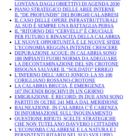
LONTANA DAGLI OBIETTIVI DI AGENDA 2030
PIANO STRATEGICO DELLE AREE INTERNE
IL “DE PROFUNDIS” DEI BORGHI CALABRESI
IL CASO DELLE OPERE INFRASTRUTTURALI
AL SUD È SEMPRE UNA BATTAGLIA PERSA
IL “RITORNO DEI “CERVELLI” È CRUCIALE
PER FUTURO E RINASCITA DELLA CALABRIA
LE NUOVE OPPORTUNITÀ E LE NUOVE SFIDE
L’ECONOMIA REGGINA INTENDE CRESCERE
DEPURAZIONE ACQUE: IN CALABRIA SONO
188 IMPIANTI FUORI NORMA DA ADEGUARE
LA DECONTAMINAZIONE DEL SIN CROTONE
BISOGNA SALVARE IL “SOLDATO” ERRIGO
L’INFERNO DELL’ARCO JONICO: LA SS 106
CORIGLIANO ROSSANO-CROTONE
LA CALABRIA BRUCIA, È EMERGENZA
107 INCENDI BOSCHIVI IN UN GIORNO
EMIGRAZIONE, È RECORD: IN DUE ANNI SONO
PARTITI IN OLTRE 241 MILA DAL MERIDIONE
BALNEAZIONE, IN CALABRIA C’È CARENZA
DI INFORMAZIONE SULL’INQUINAMENTO
QUESTIONE RIFIUTI, SCELTE STRATEGICHE
CHE NON TUTELANO DAVVERO I CITTADINI
L’ECONOMIA CALABRESE E LA NATURA E I
PERSISTENTI RITARDI NEL SUO SVILUPPO