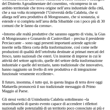
del Distretto Agroalimentare del cosentino, «ricompreso in un
ambito territoriale che trova origine nell’area industriale della città,
che a sua volta ricomprende l’Università della Calabria, che si
allarga nell’area produttiva di Mongrassano, che si sostanzia, si
estende e si completa nell’area della Sibaritide con i poco più di 30
comuni che le fanno da corona».
«Intorno alle realtà produttive che saranno oggetto di visita, la Gias
di Mongrassano e Granarolo di Castrovillari – precisa il presidente
Perciaccante – sono oggi presenti importanti aziende agricole
inserite nella filiera corta della trasformazione, così come nelle
produzioni di qualità dell’ortofrutta destinate ai primari mercati del
fresco, tanto nazionali che esteri. Un insieme di imprese in cui le
attività del settore agricolo, quelle del settore della trasformazione
industriale e quelle del terziario, tanto tradizionale che innovativo,
hanno raggiunto un livello di rete produttiva e di integrazione
funzionale veramente eccellente».
Il futuro, insomma, è tutto qui, in questa lingua di terra dove oggi
Mattarella pronuncerà il suo tradizionale messaggio di Primo
Maggio al Paese.
Gli stessi vertici di Unindustria Calabria sottolineano «la
straordinarietà di questo evento capace di accendere i riflettori
nazionali sulle potenzialità di un territorio poco conosciuto ai più e