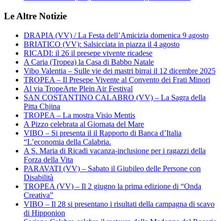
Le Altre Notizie
DRAPIA (VV) / La Festa dell’Amicizia domenica 9 agosto
BRIATICO (VV): Salsicciata in piazza il 4 agosto
RICADI: il 26 il presepe vivente ricadese
A Caria (Tropea) la Casa di Babbo Natale
Vibo Valentia – Sulle vie dei mastri birrai il 12 dicembre 2025
TROPEA – Il Presepe Vivente al Convento dei Frati Minori
Al via TropeArte Plein Air Festival
SAN COSTANTINO CALABRO (VV) – La Sagra della
Pitta Chjina
TROPEA – La mostra Visio Mentis
A Pizzo celebrata al Giornata del Mare
VIBO – Si presenta il il Rapporto di Banca d’Italia
“L’economia della Calabria.
A S. Maria di Ricadi vacanza-inclusione per i ragazzi della
Forza della Vita
PARAVATI (VV) – Sabato il Giubileo delle Persone con
Disabilità
TROPEA (VV) – Il 2 giugno la prima edizione di “Onda
Creativa”
VIBO – Il 28 si presentano i risultati della campagna di scavo
di Hipponion