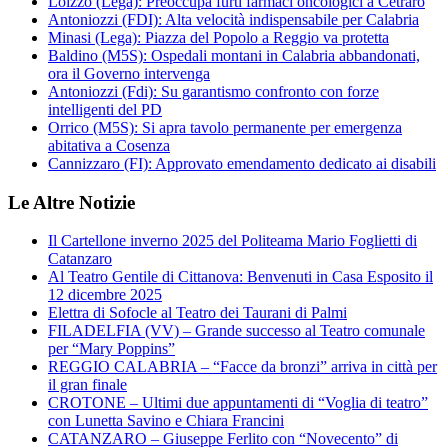
Loizzo (Lega): Preoccupa furti farmaci oncologici a Cetraro
Antoniozzi (FDI): Alta velocità indispensabile per Calabria
Minasi (Lega): Piazza del Popolo a Reggio va protetta
Baldino (M5S): Ospedali montani in Calabria abbandonati,
ora il Governo intervenga
Antoniozzi (Fdi): Su garantismo confronto con forze
intelligenti del PD
Orrico (M5S): Si apra tavolo permanente per emergenza
abitativa a Cosenza
Cannizzaro (FI): Approvato emendamento dedicato ai disabili
Le Altre Notizie
Il Cartellone inverno 2025 del Politeama Mario Foglietti di
Catanzaro
Al Teatro Gentile di Cittanova: Benvenuti in Casa Esposito il
12 dicembre 2025
Elettra di Sofocle al Teatro dei Taurani di Palmi
FILADELFIA (VV) – Grande successo al Teatro comunale
per “Mary Poppins”
REGGIO CALABRIA – “Facce da bronzi” arriva in città per
il gran finale
CROTONE – Ultimi due appuntamenti di “Voglia di teatro”
con Lunetta Savino e Chiara Francini
CATANZARO – Giuseppe Ferlito con “Novecento” di