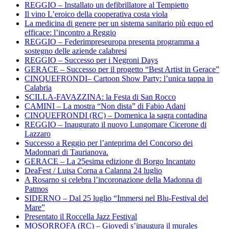
REGGIO – Installato un defibrillatore al Tempietto
Il vino L’eroico della cooperativa costa viola
La medicina di genere per un sistema sanitario più equo ed
efficace: l’incontro a Reggio
REGGIO – Federimpreseuropa presenta programma a
sostegno delle aziende calabresi
REGGIO – Successo per i Negroni Days
GERACE – Successo per il progetto “Best Artist in Gerace”
CINQUEFRONDI– Cartoon Show Party: l’unica tappa in
Calabria
SCILLA-FAVAZZINA: la Festa di San Rocco
CAMINI – La mostra “Non dista” di Fabio Adani
CINQUEFRONDI (RC) – Domenica la sagra contadina
REGGIO – Inaugurato il nuovo Lungomare Cicerone di
Lazzaro
Successo a Reggio per l’anteprima del Concorso dei
Madonnari di Taurianova.
GERACE – La 25esima edizione di Borgo Incantato
DeaFest / Luisa Corna a Calanna 24 luglio
A Rosarno si celebra l’incoronazione della Madonna di
Patmos
SIDERNO – Dal 25 luglio “Immersi nel Blu-Festival del
Mare”
Presentato il Roccella Jazz Festival
MOSORROFA (RC) – Giovedì s’inaugura il murales