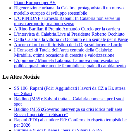
Piano Europeo per AV
Rigenerazione urbana, la Calabria protagonista di un nuovo
modello europeo di sviluppo sostenibile
L’OPINIONE / Ernesto Rapani: In Calabria non serve un
nuovo aeroporto, ma buon senso
A Rino Barillari il Premio Armando Curcio per la carriera
L’intervista di Calabria.Live al Presidente Roberto Occhiuto
Dalla Calabria la vittoria di Occhiuto è un segnale per il Paese
Ancora ritardi per il ripristino della Diga sul torrente Lordo
I Consorzi di Tutela delll’area centrale della Calabria:
Mirabilia, ottima occasione di crescita e valorizzazione
L’opinione / Manuela Labonia: La nuova rappresentanza
politica quasi interamente femminile segnale di cambiamento
Le Altre Notizie
SS 106, Rapani (Fdi): Aggiudicati i lavori da CZ a Kr, attesa
per Sibari
Baldino (M5S): Salvini tratta la Calabria come set per i suoi
spot
Baldino (M5S):Governo intervenga su crisi idrica nell’area
Rocca Imperiale–Trebisacce”
Rapani (FDI) al cantiere Rfi: Confermato rispetto tempistiche
per 2026
Furgiuele (Lega): Bene Cipess su Sibari-Co-Ro