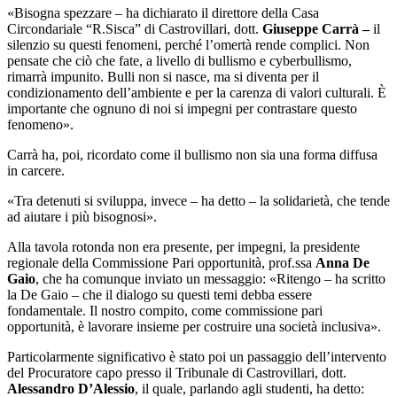
«Bisogna spezzare – ha dichiarato il direttore della Casa
Circondariale “R.Sisca” di Castrovillari, dott.
Giuseppe Carrà –
il
silenzio su questi fenomeni, perché l’omertà rende complici. Non
pensate che ciò che fate, a livello di bullismo e cyberbullismo,
rimarrà impunito. Bulli non si nasce, ma si diventa per il
condizionamento dell’ambiente e per la carenza di valori culturali. È
importante che ognuno di noi si impegni per contrastare questo
fenomeno».
Carrà ha, poi, ricordato come il bullismo non sia una forma diffusa
in carcere.
«Tra detenuti si sviluppa, invece – ha detto – la solidarietà, che tende
ad aiutare i più bisognosi».
Alla tavola rotonda non era presente, per impegni, la presidente
regionale della Commissione Pari opportunità, prof.ssa
Anna De
Gaio
, che ha comunque inviato un messaggio: «Ritengo – ha scritto
la De Gaio – che il dialogo su questi temi debba essere
fondamentale. Il nostro compito, come commissione pari
opportunità, è lavorare insieme per costruire una società inclusiva».
Particolarmente significativo è stato poi un passaggio dell’intervento
del Procuratore capo presso il Tribunale di Castrovillari, dott.
Alessandro D’Alessio
, il quale, parlando agli studenti, ha detto: