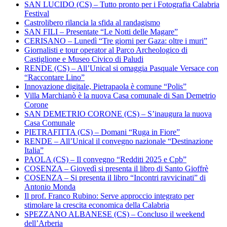
SAN LUCIDO (CS) – Tutto pronto per i Fotografia Calabria
Festival
Castrolibero rilancia la sfida al randagismo
SAN FILI – Presentate “Le Notti delle Magare”
CERISANO – Lunedì “Tre giorni per Gaza: oltre i muri”
Giornalisti e tour operator al Parco Archeologico di
Castiglione e Museo Civico di Paludi
RENDE (CS) – All’Unical si omaggia Pasquale Versace con
“Raccontare Lino”
Innovazione digitale, Pietrapaola è comune “Polis”
Villa Marchianò è la nuova Casa comunale di San Demetrio
Corone
SAN DEMETRIO CORONE (CS) – S’inaugura la nuova
Casa Comunale
PIETRAFITTA (CS) – Domani “Ruga in Fiore”
RENDE – All’Unical il convegno nazionale “Destinazione
Italia”
PAOLA (CS) – Il convegno “Redditi 2025 e Cpb”
COSENZA – Giovedì si presenta il libro di Santo Gioffrè
COSENZA – Si presenta il libro “Incontri ravvicinati” di
Antonio Monda
Il prof. Franco Rubino: Serve approccio integrato per
stimolare la crescita economica della Calabria
SPEZZANO ALBANESE (CS) – Concluso il weekend
dell’Arberia