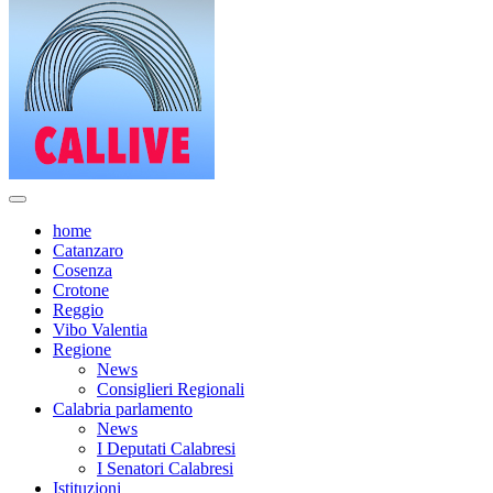
home
Catanzaro
Cosenza
Crotone
Reggio
Vibo Valentia
Regione
News
Consiglieri Regionali
Calabria parlamento
News
I Deputati Calabresi
I Senatori Calabresi
Istituzioni