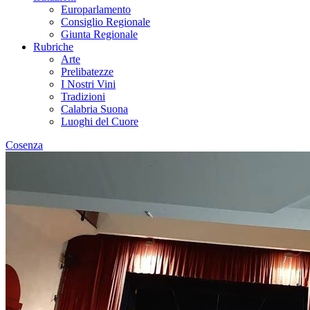
Europarlamento
Consiglio Regionale
Giunta Regionale
Rubriche
Arte
Prelibatezze
I Nostri Vini
Tradizioni
Calabria Suona
Luoghi del Cuore
Cosenza