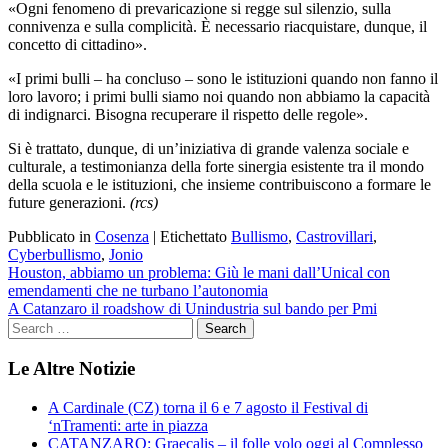
«Ogni fenomeno di prevaricazione si regge sul silenzio, sulla
connivenza e sulla complicità. È necessario riacquistare, dunque, il
concetto di cittadino».
«I primi bulli – ha concluso – sono le istituzioni quando non fanno il
loro lavoro; i primi bulli siamo noi quando non abbiamo la capacità
di indignarci. Bisogna recuperare il rispetto delle regole».
Si è trattato, dunque, di un’iniziativa di grande valenza sociale e
culturale, a testimonianza della forte sinergia esistente tra il mondo
della scuola e le istituzioni, che insieme contribuiscono a formare le
future generazioni.
(rcs)
Pubblicato in
Cosenza
|
Etichettato
Bullismo
,
Castrovillari
,
Cyberbullismo
,
Jonio
Navigazione
Houston, abbiamo un problema: Giù le mani dall’Unical con
emendamenti che ne turbano l’autonomia
articoli
A Catanzaro il roadshow di Unindustria sul bando per Pmi
Le Altre Notizie
A Cardinale (CZ) torna il 6 e 7 agosto il Festival di
‘nTramenti: arte in piazza
CATANZARO: Graecalis – il folle volo oggi al Complesso