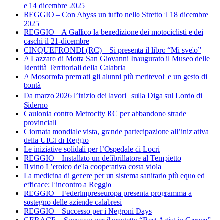
e 14 dicembre 2025
REGGIO – Con Abyss un tuffo nello Stretto il 18 dicembre
2025
REGGIO – A Gallico la benedizione dei motociclisti e dei
caschi il 21-dicembre
CINQUEFRONDI (RC) – Si presenta il libro “Mi svelo”
A Lazzaro di Motta San Giovanni Inaugurato il Museo delle
Identità Territoriali della Calabria
A Mosorrofa premiati gli alunni più meritevoli e un gesto di
bontà
Da marzo 2026 l’inizio dei lavori sulla Diga sul Lordo di
Siderno
Caulonia contro Metrocity RC per abbandono strade
provinciali
Giornata mondiale vista, grande partecipazione all’iniziativa
della UICI di Reggio
Le iniziative solidali per l’Ospedale di Locri
REGGIO – Installato un defibrillatore al Tempietto
Il vino L’eroico della cooperativa costa viola
La medicina di genere per un sistema sanitario più equo ed
efficace: l’incontro a Reggio
REGGIO – Federimpreseuropa presenta programma a
sostegno delle aziende calabresi
REGGIO – Successo per i Negroni Days
GERACE – Successo per il progetto “Best Artist in Gerace”