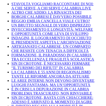
STAVOLTA VOGLIAMO RACCONTARE DI NOI:
A CHE SERVE, A CHI SERVE CALABRIA.LIVE
ALTRO CHE ADDIO: LA RINASCITA DEI
BORGHI CALABRESI È DAVVERO POSSIBILE
REGGIO EMILIA CANCELLA VIALE CUTRO?
UN BRUTTO SEGNALE DI VERO DISPREZZO
INVECCHIAMENTO E LONGEVITÀ: WELFARE
E OPPORTUNITÀ COME LEVA DI SVILUPPO
INDAGINI, IL LOGORAMENTO DI OCCHIUTO
IL PRESIDENTE ASPETTA L’ARCHIVIAZIONE
ARTIGIANATO CALABRESE, UN COMPARTO
CHE RESISTE CON TENACIA A DIFFICOLTÀ
FORMAZIONE, IL PARADOSSO IN CALABRIA
TRA ECCELLENZA E FRAGILITÀ SCOLASTICA
SIN DI CROTONE, È NECESSARIO FERMARE
“IL TURISMO DEI RIFIUTI” IN CALABRIA
LA CALABRIA E 55 ANNI DI REGIONALISMO
TANTE LE RIFORME ANCORA DA ATTUARE
LE AREE INTERNE NON DEVONO DIVENTARE
LUOGHI FANTASMA, MA UN’OPPORTUNITÀ
È IN CRISI LA DEPURAZIONE IN CALABRIA
PROBLEMA TRASCURATO, NON RINVIABILE
SIN DI CROTONE, BASTA CON CHIACCHIERE:
ADESSO È ARRIVATO IL MOMENTO DI AGIRE