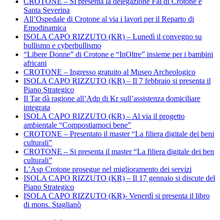
CROTONE – Si presenta la delegazione Fai di Crotone e
Santa Severina
All’Ospedale di Crotone al via i lavori per il Reparto di
Emodinamica
ISOLA CAPO RIZZUTO (KR) – Lunedì il convegno su
bullismo e cyberbullismo
“Libere Donne” di Crotone e “InOltre” insieme per i bambini
africani
CROTONE – Ingresso gratuito al Museo Archeologico
ISOLA CAPO RIZZUTO (KR) – Il 7 febbraio si presenta il
Piano Strategico
Il Tar dà ragione all’Adp di Kr sull’assistenza domiciliare
integrata
ISOLA CAPO RIZZUTO (KR) – Al via il progetto
ambientale “Compostiamoci bene”
CROTONE – Presentato il master “La filiera digitale dei beni
culturali”
CROTONE – Si presenta il master “La filiera digitale dei ben
culturali”
L’Asp Crotone prosegue nel miglioramento dei servizi
ISOLA CAPO RIZZUTO (KR) – Il 17 gennaio si discute del
Piano Strategico
ISOLA CAPO RIZZUTO (KR)- Venerdì si presenta il libro
di mons. Staglianò