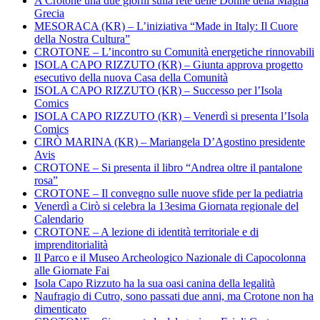
A Crotone una due giorni sulla rete delle Donne della Magna
Grecia
MESORACA (KR) – L’iniziativa “Made in Italy: Il Cuore
della Nostra Cultura”
CROTONE – L’incontro su Comunità energetiche rinnovabili
ISOLA CAPO RIZZUTO (KR) – Giunta approva progetto
esecutivo della nuova Casa della Comunità
ISOLA CAPO RIZZUTO (KR) – Successo per l’Isola
Comics
ISOLA CAPO RIZZUTO (KR) – Venerdì si presenta l’Isola
Comics
CIRÒ MARINA (KR) – Mariangela D’Agostino presidente
Avis
CROTONE – Si presenta il libro “Andrea oltre il pantalone
rosa”
CROTONE – Il convegno sulle nuove sfide per la pediatria
Venerdì a Cirò si celebra la 13esima Giornata regionale del
Calendario
CROTONE – A lezione di identità territoriale e di
imprenditorialità
Il Parco e il Museo Archeologico Nazionale di Capocolonna
alle Giornate Fai
Isola Capo Rizzuto ha la sua oasi canina della legalità
Naufragio di Cutro, sono passati due anni, ma Crotone non ha
dimenticato