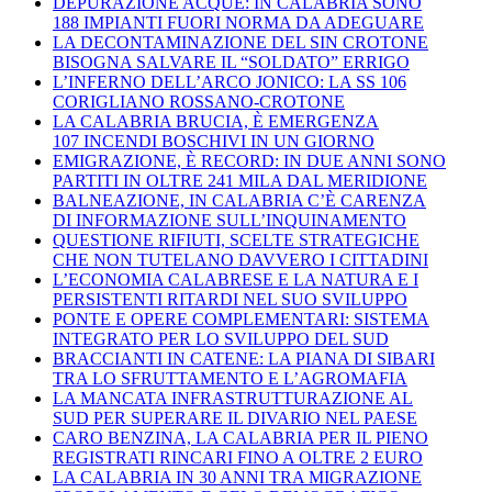
DEPURAZIONE ACQUE: IN CALABRIA SONO
188 IMPIANTI FUORI NORMA DA ADEGUARE
LA DECONTAMINAZIONE DEL SIN CROTONE
BISOGNA SALVARE IL “SOLDATO” ERRIGO
L’INFERNO DELL’ARCO JONICO: LA SS 106
CORIGLIANO ROSSANO-CROTONE
LA CALABRIA BRUCIA, È EMERGENZA
107 INCENDI BOSCHIVI IN UN GIORNO
EMIGRAZIONE, È RECORD: IN DUE ANNI SONO
PARTITI IN OLTRE 241 MILA DAL MERIDIONE
BALNEAZIONE, IN CALABRIA C’È CARENZA
DI INFORMAZIONE SULL’INQUINAMENTO
QUESTIONE RIFIUTI, SCELTE STRATEGICHE
CHE NON TUTELANO DAVVERO I CITTADINI
L’ECONOMIA CALABRESE E LA NATURA E I
PERSISTENTI RITARDI NEL SUO SVILUPPO
PONTE E OPERE COMPLEMENTARI: SISTEMA
INTEGRATO PER LO SVILUPPO DEL SUD
BRACCIANTI IN CATENE: LA PIANA DI SIBARI
TRA LO SFRUTTAMENTO E L’AGROMAFIA
LA MANCATA INFRASTRUTTURAZIONE AL
SUD PER SUPERARE IL DIVARIO NEL PAESE
CARO BENZINA, LA CALABRIA PER IL PIENO
REGISTRATI RINCARI FINO A OLTRE 2 EURO
LA CALABRIA IN 30 ANNI TRA MIGRAZIONE