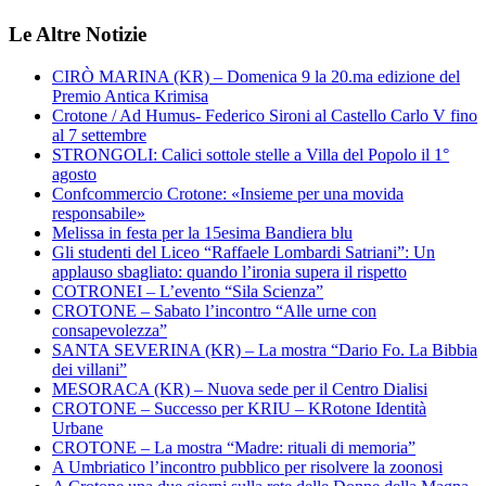
Le Altre Notizie
CIRÒ MARINA (KR) – Domenica 9 la 20.ma edizione del
Premio Antica Krimisa
Crotone / Ad Humus- Federico Sironi al Castello Carlo V fino
al 7 settembre
STRONGOLI: Calici sottole stelle a Villa del Popolo il 1°
agosto
Confcommercio Crotone: «Insieme per una movida
responsabile»
Melissa in festa per la 15esima Bandiera blu
Gli studenti del Liceo “Raffaele Lombardi Satriani”: Un
applauso sbagliato: quando l’ironia supera il rispetto
COTRONEI – L’evento “Sila Scienza”
CROTONE – Sabato l’incontro “Alle urne con
consapevolezza”
SANTA SEVERINA (KR) – La mostra “Dario Fo. La Bibbia
dei villani”
MESORACA (KR) – Nuova sede per il Centro Dialisi
CROTONE – Successo per KRIU – KRotone Identità
Urbane
CROTONE – La mostra “Madre: rituali di memoria”
A Umbriatico l’incontro pubblico per risolvere la zoonosi