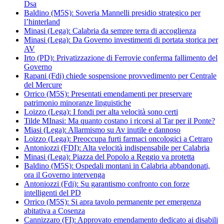
Dsa
Baldino (M5S): Soveria Mannelli presidio strategico per
l’hinterland
Minasi (Lega): Calabria da sempre terra di accoglienza
Minasi (Lega): Da Governo investimenti di portata storica per
AV
Irto (PD): Privatizzazione di Ferrovie conferma fallimento del
Governo
Rapani (Fdi) chiede sospensione provvedimento per Centrale
del Mercure
Orrico (M5S): Presentati emendamenti per preservare
patrimonio minoranze linguistiche
Loizzo (Lega): I fondi per alta velocità sono certi
Tilde MInasi: Ma quanto costano i ricorsi al Tar per il Ponte?
Miasi (Lega): Allarmismo su Av inutile e dannoso
Loizzo (Lega): Preoccupa furti farmaci oncologici a Cetraro
Antoniozzi (FDI): Alta velocità indispensabile per Calabria
Minasi (Lega): Piazza del Popolo a Reggio va protetta
Baldino (M5S): Ospedali montani in Calabria abbandonati,
ora il Governo intervenga
Antoniozzi (Fdi): Su garantismo confronto con forze
intelligenti del PD
Orrico (M5S): Si apra tavolo permanente per emergenza
abitativa a Cosenza
Cannizzaro (FI): Approvato emendamento dedicato ai disabili