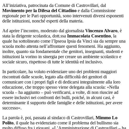
All’iniziativa, patrocinata da Comune di Castrovillari, dal
Movimento per la Difesa del Cittadino
e dalla Commissione
regionale per le Pari opportunità, sono intervenuti diversi esponenti
delle istituzioni, nonché esperti della materia.
Ad aprire l’incontro, moderato dal giornalista
Vincenzo Alvaro
, è
stata la dirigente scolastica, dott.ssa
Immacolata Cosentino
, la
quale ha sottolineato come l’Ipseoa Ipsia da Vinci sia da sempre una
scuola molto attenta nell’affrontare questi fenomeni. Ha aggiunto,
inoltre, quanto sia fondamentale che genitori, insegnanti, studenti e
istituzioni la vorino in sinergia per creare un ambiente scolastico e
sociale sicuro, rispettoso di tutte le identità ed inclusivo.
In particolare, ha voluto evidenziare uno dei problemi maggiori
riscontrati dalle scuole, legato alla difficoltà dei genitori di
comunicare con i propri figli e di dedicarsi integralmente alla loro
educazione, che troppo spesso viene delegata alla scuola: «Nella
scuola – ha aggiunto – può verificarsi, a volte, di non riuscire ad
essere inclusivi nei confronti dei bulli, poiché, in alcuni casi, è
determinante il supporto delle famiglie e delle istituzioni, per avere
successo».
La parola è, poi, passata al sindaco di Castrovillari,
Mimmo Lo
Polito
, il quale ha evidenziato come il problema del bullismo sia
molto diffuso fra i giovani. «L’Amministrazione di Castrovillari – ha