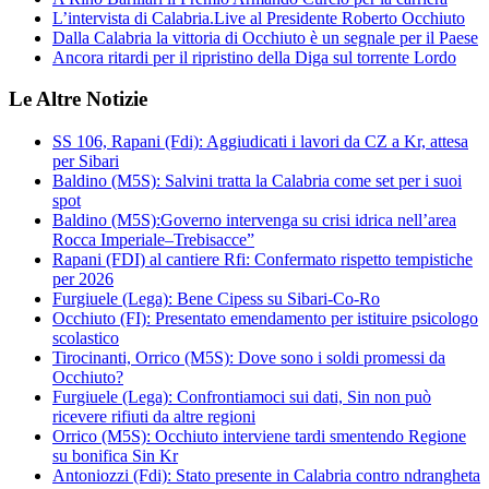
L’intervista di Calabria.Live al Presidente Roberto Occhiuto
Dalla Calabria la vittoria di Occhiuto è un segnale per il Paese
Ancora ritardi per il ripristino della Diga sul torrente Lordo
Le Altre Notizie
SS 106, Rapani (Fdi): Aggiudicati i lavori da CZ a Kr, attesa
per Sibari
Baldino (M5S): Salvini tratta la Calabria come set per i suoi
spot
Baldino (M5S):Governo intervenga su crisi idrica nell’area
Rocca Imperiale–Trebisacce”
Rapani (FDI) al cantiere Rfi: Confermato rispetto tempistiche
per 2026
Furgiuele (Lega): Bene Cipess su Sibari-Co-Ro
Occhiuto (FI): Presentato emendamento per istituire psicologo
scolastico
Tirocinanti, Orrico (M5S): Dove sono i soldi promessi da
Occhiuto?
Furgiuele (Lega): Confrontiamoci sui dati, Sin non può
ricevere rifiuti da altre regioni
Orrico (M5S): Occhiuto interviene tardi smentendo Regione
su bonifica Sin Kr
Antoniozzi (Fdi): Stato presente in Calabria contro ndrangheta