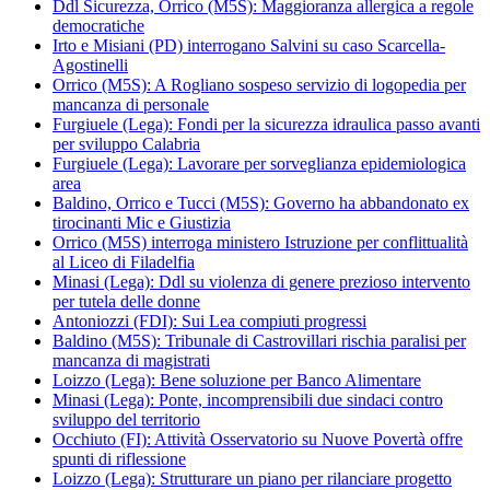
Ddl Sicurezza, Orrico (M5S): Maggioranza allergica a regole
democratiche
Irto e Misiani (PD) interrogano Salvini su caso Scarcella-
Agostinelli
Orrico (M5S): A Rogliano sospeso servizio di logopedia per
mancanza di personale
Furgiuele (Lega): Fondi per la sicurezza idraulica passo avanti
per sviluppo Calabria
Furgiuele (Lega): Lavorare per sorveglianza epidemiologica
area
Baldino, Orrico e Tucci (M5S): Governo ha abbandonato ex
tirocinanti Mic e Giustizia
Orrico (M5S) interroga ministero Istruzione per conflittualità
al Liceo di Filadelfia
Minasi (Lega): Ddl su violenza di genere prezioso intervento
per tutela delle donne
Antoniozzi (FDI): Sui Lea compiuti progressi
Baldino (M5S): Tribunale di Castrovillari rischia paralisi per
mancanza di magistrati
Loizzo (Lega): Bene soluzione per Banco Alimentare
Minasi (Lega): Ponte, incomprensibili due sindaci contro
sviluppo del territorio
Occhiuto (FI): Attività Osservatorio su Nuove Povertà offre
spunti di riflessione
Loizzo (Lega): Strutturare un piano per rilanciare progetto