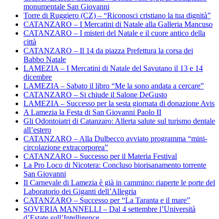
monumentale San Giovanni
Torre di Ruggiero (CZ) – “Riconosci cristiano la tua dignità”
CATANZARO – I Mercatini di Natale alla Galleria Mancuso
CATANZARO – I misteri del Natale e il cuore antico della
città
CATANZARO – Il 14 da piazza Prefettura la corsa dei
Babbo Natale
LAMEZIA – I Mercatini di Natale del Savutano il 13 e 14
dicembre
LAMEZIA – Sabato il libro “Me la sono andata a cercare”
CATANZARO – Si chiude il Salone DeGusto
LAMEZIA – Successo per la sesta giornata di donazione Avis
A Lamezia la Festa di San Giovanni Paolo II
Gli Odontoiatri di Catanzaro: Allerta salute sul turismo dentale
all’estero
CATANZARO – Alla Dulbecco avviato programma “mini-
circolazione extracorporea”
CATANZARO – Successo per il Materia Festival
La Pro Loco di Nicotera: Concluso biorisanamento torrente
San Giovanni
Il Carnevale di Lamezia è già in cammino: riaperte le porte del
Laboratorio dei Giganti dell’Allegria
CATANZARO – Successo per “La Taranta e il mare”
SOVERIA MANNELLI – Dal 4 settembre l’Università
d’Estate sull’Intelligence