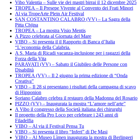
Vibo Valentia – Sulle vie dei mastri birrai il 12 dicembre 2025
TROPEA – Il Presepe Vivente al Convento dei Frati Minori
Al via TropeArte Plein Air Festival
SAN COSTANTINO CALABRO (VV) – La Sagra della
Pitta Chjina
TROPEA – La mostra Visio Mentis
A Pizzo celebrata al Giornata del Mare
VIBO – Si presenta il il Rapporto di Banca d’Italia
“L’economia della Calabria.
A S. Maria di Ricadi vacanza-inclusione per i ragazzi della
Forza della Vita
PARAVATI (VV) – Sabato il Giubileo delle Persone con
Disabilità
TROPEA (VV) – Il 2 giugno la prima edizione di “Onda
Creativa”
VIBO – Il 28 si presentano i risultati della campagna di scavo
di Hipponion
Soriano Calabro celebra il restauro della Madonna del Rosario
PIZZO (VV) – Inaugurata la mostra “L’amore nell’arte”
A Vibo il congresso della Società italiana dei chirurghi
Il progetto della Pro Loco per celebrare i 243 anni di
Filadelfia
VIBO – Al via il Festival Pensa Tu
VIBO – Si presenta il libro “Inferi” di De Masi
VIBO – Al Museo Lìmen inaugurata la mostra di Berlingeri