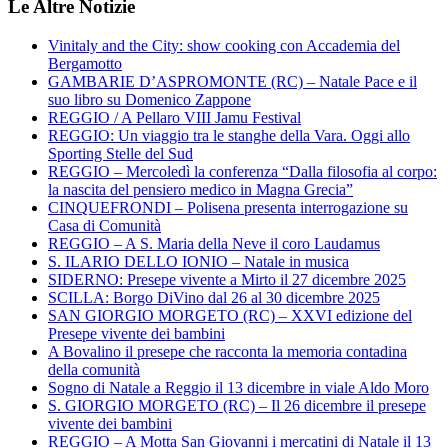
Le Altre Notizie
Vinitaly and the City: show cooking con Accademia del
Bergamotto
GAMBARIE D’ASPROMONTE (RC) – Natale Pace e il
suo libro su Domenico Zappone
REGGIO / A Pellaro VIII Jamu Festival
REGGIO: Un viaggio tra le stanghe della Vara. Oggi allo
Sporting Stelle del Sud
REGGIO – Mercoledì la conferenza “Dalla filosofia al corpo:
la nascita del pensiero medico in Magna Grecia”
CINQUEFRONDI – Polisena presenta interrogazione su
Casa di Comunità
REGGIO – A S. Maria della Neve il coro Laudamus
S. ILARIO DELLO IONIO – Natale in musica
SIDERNO: Presepe vivente a Mirto il 27 dicembre 2025
SCILLA: Borgo DiVino dal 26 al 30 dicembre 2025
SAN GIORGIO MORGETO (RC) – XXVI edizione del
Presepe vivente dei bambini
A Bovalino il presepe che racconta la memoria contadina
della comunità
Sogno di Natale a Reggio il 13 dicembre in viale Aldo Moro
S. GIORGIO MORGETO (RC) – Il 26 dicembre il presepe
vivente dei bambini
REGGIO – A Motta San Giovanni i mercatini di Natale il 13