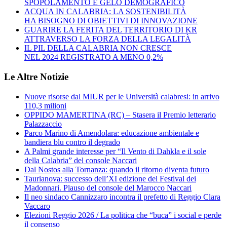
SPOPOLAMENTO E GELO DEMOGRAFICO
ACQUA IN CALABRIA: LA SOSTENIBILITÀ
HA BISOGNO DI OBIETTIVI DI INNOVAZIONE
GUARIRE LA FERITA DEL TERRITORIO DI KR
ATTRAVERSO LA FORZA DELLA LEGALITÀ
IL PIL DELLA CALABRIA NON CRESCE
NEL 2024 REGISTRATO A MENO 0,2%
Le Altre Notizie
Nuove risorse dal MIUR per le Università calabresi: in arrivo
110,3 milioni
OPPIDO MAMERTINA (RC) – Stasera il Premio letterario
Palazzaccio
Parco Marino di Amendolara: educazione ambientale e
bandiera blu contro il degrado
A Palmi grande interesse per “Il Vento di Dahkla e il sole
della Calabria” del console Naccari
Dal Nostos alla Tornanza: quando il ritorno diventa futuro
Taurianova: successo dell’XI edizione del Festival dei
Madonnari. Plauso del console del Marocco Naccari
Il neo sindaco Cannizzaro incontra il prefetto di Reggio Clara
Vaccaro
Elezioni Reggio 2026 / La politica che “buca” i social e perde
il consenso