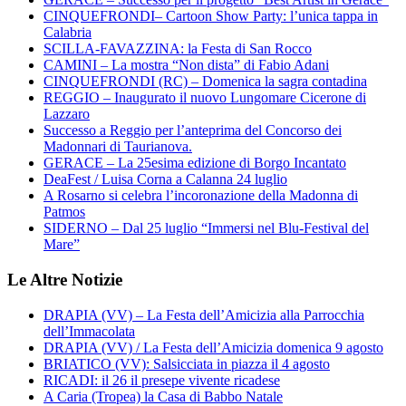
CINQUEFRONDI– Cartoon Show Party: l’unica tappa in
Calabria
SCILLA-FAVAZZINA: la Festa di San Rocco
CAMINI – La mostra “Non dista” di Fabio Adani
CINQUEFRONDI (RC) – Domenica la sagra contadina
REGGIO – Inaugurato il nuovo Lungomare Cicerone di
Lazzaro
Successo a Reggio per l’anteprima del Concorso dei
Madonnari di Taurianova.
GERACE – La 25esima edizione di Borgo Incantato
DeaFest / Luisa Corna a Calanna 24 luglio
A Rosarno si celebra l’incoronazione della Madonna di
Patmos
SIDERNO – Dal 25 luglio “Immersi nel Blu-Festival del
Mare”
Le Altre Notizie
DRAPIA (VV) – La Festa dell’Amicizia alla Parrocchia
dell’Immacolata
DRAPIA (VV) / La Festa dell’Amicizia domenica 9 agosto
BRIATICO (VV): Salsicciata in piazza il 4 agosto
RICADI: il 26 il presepe vivente ricadese
A Caria (Tropea) la Casa di Babbo Natale