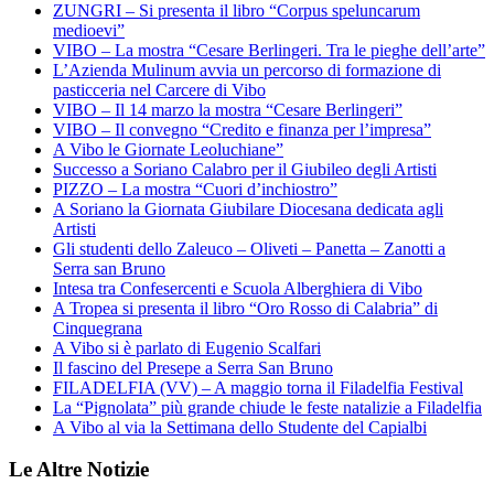
ZUNGRI – Si presenta il libro “Corpus speluncarum
medioevi”
VIBO – La mostra “Cesare Berlingeri. Tra le pieghe dell’arte”
L’Azienda Mulinum avvia un percorso di formazione di
pasticceria nel Carcere di Vibo
VIBO – Il 14 marzo la mostra “Cesare Berlingeri”
VIBO – Il convegno “Credito e finanza per l’impresa”
A Vibo le Giornate Leoluchiane”
Successo a Soriano Calabro per il Giubileo degli Artisti
PIZZO – La mostra “Cuori d’inchiostro”
A Soriano la Giornata Giubilare Diocesana dedicata agli
Artisti
Gli studenti dello Zaleuco – Oliveti – Panetta – Zanotti a
Serra san Bruno
Intesa tra Confesercenti e Scuola Alberghiera di Vibo
A Tropea si presenta il libro “Oro Rosso di Calabria” di
Cinquegrana
A Vibo si è parlato di Eugenio Scalfari
Il fascino del Presepe a Serra San Bruno
FILADELFIA (VV) – A maggio torna il Filadelfia Festival
La “Pignolata” più grande chiude le feste natalizie a Filadelfia
A Vibo al via la Settimana dello Studente del Capialbi
Le Altre Notizie