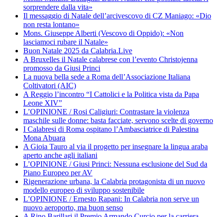
sorprendere dalla vita»
Il messaggio di Natale dell’arcivescovo di CZ Maniago: «Dio
non resta lontano»
Mons. Giuseppe Alberti (Vescovo di Oppido): «Non
lasciamoci rubare il Natale»
Buon Natale 2025 da Calabria.Live
A Bruxelles il Natale calabrese con l’evento Christojenna
promosso da Giusi Princi
La nuova bella sede a Roma dell’Associazione Italiana
Coltivatori (AIC)
A Reggio l’incontro “I Cattolici e la Politica vista da Papa
Leone XIV”
L’OPINIONE / Rosi Caligiuri: Contrastare la violenza
maschile sulle donne: basta facciate, servono scelte di governo
I Calabresi di Roma ospitano l’Ambasciatrice di Palestina
Mona Abuara
A Gioia Tauro al via il progetto per insegnare la lingua araba
aperto anche agli italiani
L’OPINIONE / Giusi Princi: Nessuna esclusione del Sud da
Piano Europeo per AV
Rigenerazione urbana, la Calabria protagonista di un nuovo
modello europeo di sviluppo sostenibile
L’OPINIONE / Ernesto Rapani: In Calabria non serve un
nuovo aeroporto, ma buon senso
A Rino Barillari il Premio Armando Curcio per la carriera