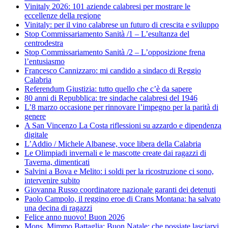
Vinitaly 2026: 101 aziende calabresi per mostrare le
eccellenze della regione
Vinitaly: per il vino calabrese un futuro di crescita e sviluppo
Stop Commissariamento Sanità /1 – L’esultanza del
centrodestra
Stop Commissariamento Sanità /2 – L’opposizione frena
l’entusiasmo
Francesco Cannizzaro: mi candido a sindaco di Reggio
Calabria
Referendum Giustizia: tutto quello che c’è da sapere
80 anni di Repubblica: tre sindache calabresi del 1946
L’8 marzo occasione per rinnovare l’impegno per la parità di
genere
A San Vincenzo La Costa riflessioni su azzardo e dipendenza
digitale
L’Addio / Michele Albanese, voce libera della Calabria
Le Olimpiadi invernali e le mascotte create dai ragazzi di
Taverna, dimenticati
Salvini a Bova e Melito: i soldi per la ricostruzione ci sono,
intervenire subito
Giovanna Russo coordinatore nazionale garanti dei detenuti
Paolo Campolo, il reggino eroe di Crans Montana: ha salvato
una decina di ragazzi
Felice anno nuovo! Buon 2026
Mons. Mimmo Battaglia: Buon Natale: che possiate lasciarvi