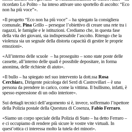
ricordato Lo Polito – ha inteso attivare uno sportello di ascolto: “Eco
non ha più voce”».
«Il progetto “Eco non ha più voce” – ha spiegato la consigliera
comunale,
Pina
Grillo – persegue l’obiettivo di creare una rete tra i
ragazzi, le famiglie e le istituzioni. Crediamo che, in questa fase
della vita dei giovani, sia indispensabile l’ascolto. Ritengo che la
violenza sia un segnale della distorta capacità di gestire le proprie
emozioni».
«All’interno delle scuole – ha proseguito – sono state poste delle
cassette, all’interno delle quali è possibile depositare, in forma
anonima, delle richieste di aiuto».
«Il bullo – ha spiegato nel suo intervento la dott.ssa
Rosa
Cerchiar
a, Dirigente psicologa del Serd di Castrovillari – è una
persona da prendere in carico, come la vittima. Il bullismo, infatti, è
spesso espressione di un odio interiore».
Sui dettagli tecnici dell’argomento si è, invece, soffermato l’ispettore
della Polizia postale della Questura di Cosenza,
Fabio Ferraro
.
«Siamo un corpo speciale della Polizia di Stato – ha detto Ferraro –
e ci occupiamo di rendere più sicure le vostre vite virtuali. In
quest’ottica ci interessa molto la tutela dei minori».