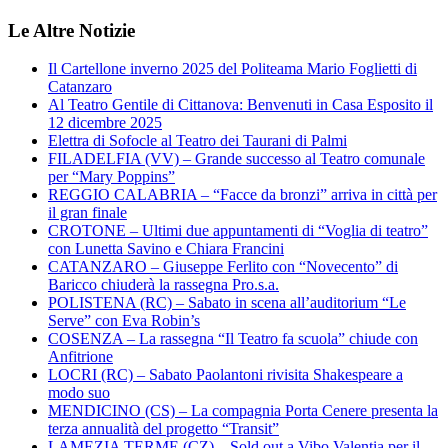
Le Altre Notizie
Il Cartellone inverno 2025 del Politeama Mario Foglietti di
Catanzaro
Al Teatro Gentile di Cittanova: Benvenuti in Casa Esposito il
12 dicembre 2025
Elettra di Sofocle al Teatro dei Taurani di Palmi
FILADELFIA (VV) – Grande successo al Teatro comunale
per “Mary Poppins”
REGGIO CALABRIA – “Facce da bronzi” arriva in città per
il gran finale
CROTONE – Ultimi due appuntamenti di “Voglia di teatro”
con Lunetta Savino e Chiara Francini
CATANZARO – Giuseppe Ferlito con “Novecento” di
Baricco chiuderà la rassegna Pro.s.a.
POLISTENA (RC) – Sabato in scena all’auditorium “Le
Serve” con Eva Robin’s
COSENZA – La rassegna “Il Teatro fa scuola” chiude con
Anfitrione
LOCRI (RC) – Sabato Paolantoni rivisita Shakespeare a
modo suo
MENDICINO (CS) – La compagnia Porta Cenere presenta la
terza annualità del progetto “Transit”
LAMEZIA TERME (CZ) – Sold out a Vibo Valentia per il