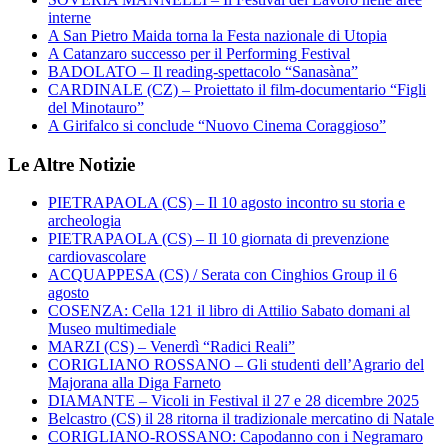
interne
A San Pietro Maida torna la Festa nazionale di Utopia
A Catanzaro successo per il Performing Festival
BADOLATO – Il reading-spettacolo “Sanasàna”
CARDINALE (CZ) – Proiettato il film-documentario “Figli
del Minotauro”
A Girifalco si conclude “Nuovo Cinema Coraggioso”
Le Altre Notizie
PIETRAPAOLA (CS) – Il 10 agosto incontro su storia e
archeologia
PIETRAPAOLA (CS) – Il 10 giornata di prevenzione
cardiovascolare
ACQUAPPESA (CS) / Serata con Cinghios Group il 6
agosto
COSENZA: Cella 121 il libro di Attilio Sabato domani al
Museo multimediale
MARZI (CS) – Venerdì “Radici Reali”
CORIGLIANO ROSSANO – Gli studenti dell’Agrario del
Majorana alla Diga Farneto
DIAMANTE – Vicoli in Festival il 27 e 28 dicembre 2025
Belcastro (CS) il 28 ritorna il tradizionale mercatino di Natale
CORIGLIANO-ROSSANO: Capodanno con i Negramaro