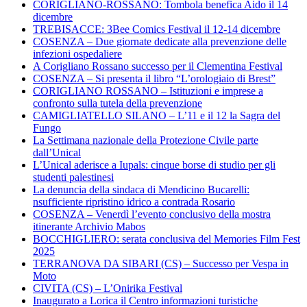
CORIGLIANO-ROSSANO: Tombola benefica Aido il 14
dicembre
TREBISACCE: 3Bee Comics Festival il 12-14 dicembre
COSENZA – Due giornate dedicate alla prevenzione delle
infezioni ospedaliere
A Corigliano Rossano successo per il Clementina Festival
COSENZA – Si presenta il libro “L’orologiaio di Brest”
CORIGLIANO ROSSANO – Istituzioni e imprese a
confronto sulla tutela della prevenzione
CAMIGLIATELLO SILANO – L’11 e il 12 la Sagra del
Fungo
La Settimana nazionale della Protezione Civile parte
dall’Unical
L’Unical aderisce a Iupals: cinque borse di studio per gli
studenti palestinesi
La denuncia della sindaca di Mendicino Bucarelli:
nsufficiente ripristino idrico a contrada Rosario
COSENZA – Venerdì l’evento conclusivo della mostra
itinerante Archivio Mabos
BOCCHIGLIERO: serata conclusiva del Memories Film Fest
2025
TERRANOVA DA SIBARI (CS) – Successo per Vespa in
Moto
CIVITA (CS) – L’Onirika Festival
Inaugurato a Lorica il Centro informazioni turistiche