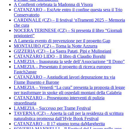
A Conflenti celebrata la Madonna di Visora
CATANZARO – EstArte entro il confine questa sera il Trio
Conservatorio
CARDINALE (CZ) – Il festival ‘nTramenti 2025 – Memoria
che cura
NOCERA TERINESE (CZ) – Si presenta il libro “Giornali
prigionieri”
A Lamezia evento di prevenzione per il progetto Gap
MONTAURO (CZ) – Torna la Notte Azzurra
GIZZERIA (CZ) – La Sagra Patati, Pipi e Mulingiani
CATANZARO LIDO – Il libro di Claudio Borghi
LAMEZIA – Inaugurata la sede dell’Associazione “Il Dono”
LAMEZIA – Presentato il progetto di ricerca europeo
Fastch2ange
CATANZARO – Aggiudicati lavori depurazione tra via
Fiume Busento e Barone
LAMEZIA – Venerdì “La cura” presenta la proposta di legge
per trasformare in spoke gli ospedali montani della Calabria
CATANZARO – Proseguono interventi di pulizia
straordinaria
LAMEZIA – Successo per Trame Festival
TAVERNA (CZ) – Aperta la call per la residenza di scrittura
naturalistica promossa dall’Hyle Book Festival
CATANZARO – Il 17 giugno torna daMargherita
SOVERIA MANNELLI – Il Festival del Lavoro nelle aree