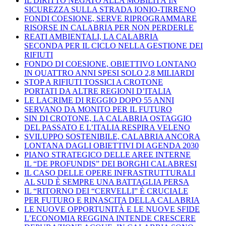
IL DIRITTO NEGATO ALLA MOBILITÀ IN
SICUREZZA SULLA STRADA IONIO-TIRRENO
FONDI COESIONE, SERVE RIPROGRAMMARE
RISORSE IN CALABRIA PER NON PERDERLE
REATI AMBIENTALI, LA CALABRIA
SECONDA PER IL CICLO NELLA GESTIONE DEI
RIFIUTI
FONDO DI COESIONE, OBIETTIVO LONTANO
IN QUATTRO ANNI SPESI SOLO 2,8 MILIARDI
STOP A RIFIUTI TOSSICI A CROTONE
PORTATI DA ALTRE REGIONI D’ITALIA
LE LACRIME DI REGGIO DOPO 55 ANNI
SERVANO DA MONITO PER IL FUTURO
SIN DI CROTONE, LA CALABRIA OSTAGGIO
DEL PASSATO E L’ITALIA RESPIRA VELENO
SVILUPPO SOSTENIBILE, CALABRIA ANCORA
LONTANA DAGLI OBIETTIVI DI AGENDA 2030
PIANO STRATEGICO DELLE AREE INTERNE
IL “DE PROFUNDIS” DEI BORGHI CALABRESI
IL CASO DELLE OPERE INFRASTRUTTURALI
AL SUD È SEMPRE UNA BATTAGLIA PERSA
IL “RITORNO DEI “CERVELLI” È CRUCIALE
PER FUTURO E RINASCITA DELLA CALABRIA
LE NUOVE OPPORTUNITÀ E LE NUOVE SFIDE
L’ECONOMIA REGGINA INTENDE CRESCERE