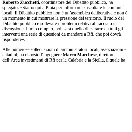
Roberto Zucchetti
, coordinatore del Dibattito pubblico, ha
spiegato: «Siamo qui a Praia per informare e ascoltare le comunità
locali. Il Dibattito pubblico non è un’assemblea deliberativa e non è
un momento in cui mostrare la pressione del territorio. Il ruolo del
Dibattito pubblico è sollevare i problemi relativi al tracciato in
discussione. Il mio compito, poi, sarà quello di estrarre da tutti gli
interventi una serie di questioni da mandare a Rfi, che poi dovrà
rispondere».
Alle numerose sollecitazioni di amministratori locali, associazioni e
cittadini, ha risposto l’ingegnere
Marco Marchese
, direttore
dell’Area investimenti di Rfi per la Calabria e la Sicilia, il quale ha
chiarito che «l’Alta velocità ferroviaria proseguirà dopo Praia a
Mare».
«Il progetto del lotto 2, cioè quello dopo Praia a Mare, non è – ha
precisato Marchese – un potenziamento della linea esistente e
nemmeno un quadruplicamento della medesima. Si tratta invece di
una nuova linea ad Alta velocità. Stiamo definendo la progettazione
successiva, che nei prossimi mesi verrà trasmessa al ministero».
Nel corso dei due incontri,
Antonino De Lorenzo,
sindaco di Praia
a Mare, ha sottolineato che «con Rfi, Italferr e il coordinamento del
Dibattito pubblico, è stata affrontata la problematica degli espropri,
anche se non riguarda il territorio di Praia a Mare».