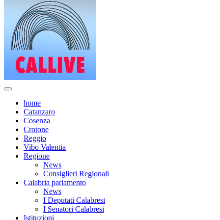
home
Catanzaro
Cosenza
Crotone
Reggio
Vibo Valentia
Regione
News
Consiglieri Regionali
Calabria parlamento
News
I Deputati Calabresi
I Senatori Calabresi
Istituzioni