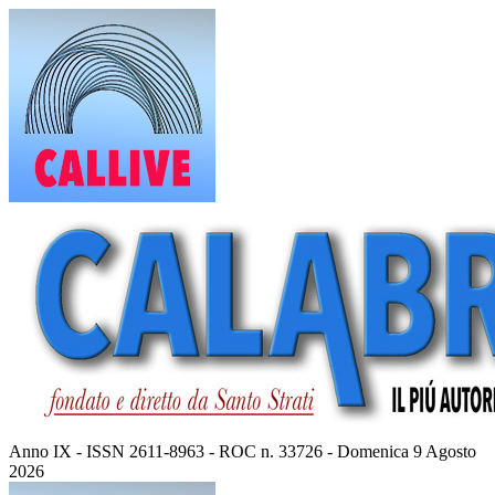
Vai
al
contenuto
Anno IX - ISSN 2611-8963 - ROC n. 33726 - Domenica 9 Agosto
2026