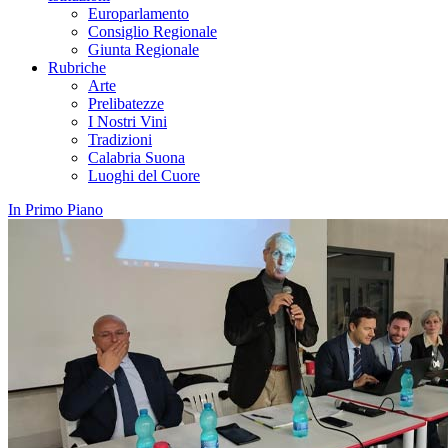
Europarlamento
Consiglio Regionale
Giunta Regionale
Rubriche
Arte
Prelibatezze
I Nostri Vini
Tradizioni
Calabria Suona
Luoghi del Cuore
In Primo Piano