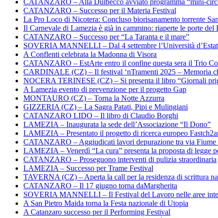
CATANZARO – Alla Dulbecco avviato programma “mini-circol
CATANZARO – Successo per il Materia Festival
La Pro Loco di Nicotera: Concluso biorisanamento torrente Sa
Il Carnevale di Lamezia è già in cammino: riaperte le porte del 
CATANZARO – Successo per “La Taranta e il mare”
SOVERIA MANNELLI – Dal 4 settembre l’Università d’Estate 
A Conflenti celebrata la Madonna di Visora
CATANZARO – EstArte entro il confine questa sera il Trio Co
CARDINALE (CZ) – Il festival ‘nTramenti 2025 – Memoria c
NOCERA TERINESE (CZ) – Si presenta il libro “Giornali prig
A Lamezia evento di prevenzione per il progetto Gap
MONTAURO (CZ) – Torna la Notte Azzurra
GIZZERIA (CZ) – La Sagra Patati, Pipi e Mulingiani
CATANZARO LIDO – Il libro di Claudio Borghi
LAMEZIA – Inaugurata la sede dell’Associazione “Il Dono”
LAMEZIA – Presentato il progetto di ricerca europeo Fastch2
CATANZARO – Aggiudicati lavori depurazione tra via Fiume
LAMEZIA – Venerdì “La cura” presenta la proposta di legge per
CATANZARO – Proseguono interventi di pulizia straordinaria
LAMEZIA – Successo per Trame Festival
TAVERNA (CZ) – Aperta la call per la residenza di scrittura na
CATANZARO – Il 17 giugno torna daMargherita
SOVERIA MANNELLI – Il Festival del Lavoro nelle aree inte
A San Pietro Maida torna la Festa nazionale di Utopia
A Catanzaro successo per il Performing Festival