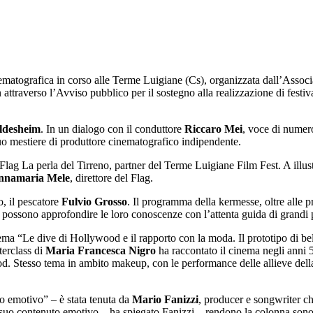
matografica in corso alle Terme Luigiane (Cs), organizzata dall’Associa
 attraverso l’Avviso pubblico per il sostegno alla realizzazione di festi
ildesheim
. In un dialogo con il conduttore
Riccaro Mei
, voce di numero
suo mestiere di produttore cinematografico indipendente.
Flag La perla del Tirreno, partner del Terme Luigiane Film Fest. A illustr
nnamaria Mele
, direttore del Flag.
o, il pescatore
Fulvio Grosso
. Il programma della kermesse, oltre alle 
e possono approfondire le loro conoscenze con l’attenta guida di grandi pr
tema “Le dive di Hollywood e il rapporto con la moda. Il prototipo di bel
terclass di
Maria Francesca Nigro
ha raccontato il cinema negli anni 50
ood. Stesso tema in ambito makeup, con le performance delle allieve del
o emotivo” – è stata tenuta da
Mario Fanizzi
, producer e songwriter c
 il suo contenuto emotivo – ha spiegato Fanizzi – rendono la colonna so