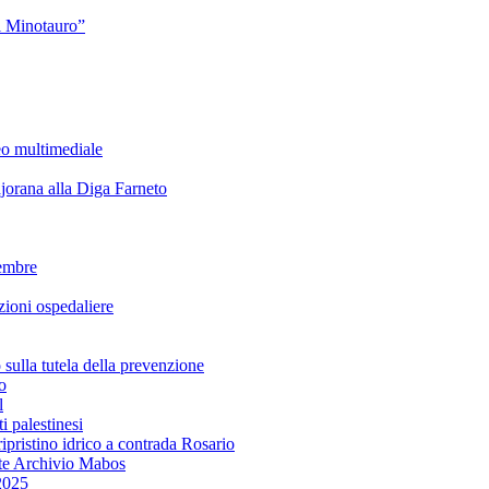
l Minotauro”
eo multimediale
rana alla Diga Farneto
embre
ioni ospedaliere
lla tutela della prevenzione
o
l
i palestinesi
ipristino idrico a contrada Rosario
te Archivio Mabos
2025