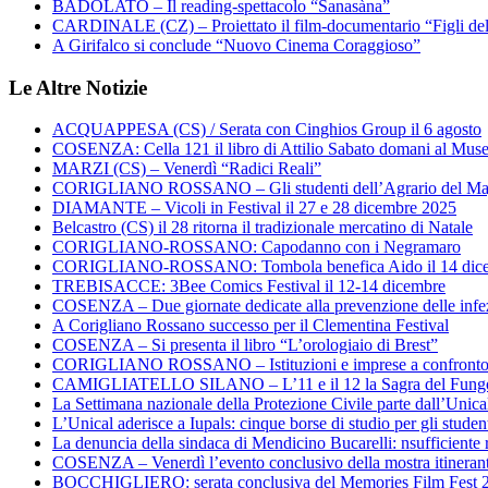
BADOLATO – Il reading-spettacolo “Sanasàna”
CARDINALE (CZ) – Proiettato il film-documentario “Figli de
A Girifalco si conclude “Nuovo Cinema Coraggioso”
Le Altre Notizie
ACQUAPPESA (CS) / Serata con Cinghios Group il 6 agosto
COSENZA: Cella 121 il libro di Attilio Sabato domani al Mus
MARZI (CS) – Venerdì “Radici Reali”
CORIGLIANO ROSSANO – Gli studenti dell’Agrario del Majo
DIAMANTE – Vicoli in Festival il 27 e 28 dicembre 2025
Belcastro (CS) il 28 ritorna il tradizionale mercatino di Natale
CORIGLIANO-ROSSANO: Capodanno con i Negramaro
CORIGLIANO-ROSSANO: Tombola benefica Aido il 14 dic
TREBISACCE: 3Bee Comics Festival il 12-14 dicembre
COSENZA – Due giornate dedicate alla prevenzione delle infez
A Corigliano Rossano successo per il Clementina Festival
COSENZA – Si presenta il libro “L’orologiaio di Brest”
CORIGLIANO ROSSANO – Istituzioni e imprese a confronto su
CAMIGLIATELLO SILANO – L’11 e il 12 la Sagra del Fung
La Settimana nazionale della Protezione Civile parte dall’Unica
L’Unical aderisce a Iupals: cinque borse di studio per gli student
La denuncia della sindaca di Mendicino Bucarelli: nsufficiente r
COSENZA – Venerdì l’evento conclusivo della mostra itineran
BOCCHIGLIERO: serata conclusiva del Memories Film Fest 