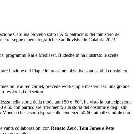
zione Carolina Novello sotto l’Alto patrocinio del ministero del
val e rassegne cinematografiche e audiovisive in Calabria 2023.
si programmi Rai e Mediaset, Bildesheim ha illustrato le scelte
are l’azione del Flag e le prossime iniziative sono stati il consigliere
proiezioni e ai red carpet, prevede workshop e masterclass: una grande
ofessionisti del settore.
lezza nella storia della moda anni 50 e ’60”, ha visto la partecipazione
 e 60 con particolare riferimento alla storia del costume e degli stili
la Moema che si sono ispirate alle tendenze 50-60, attualizzandole con
he vanta collaborazioni con
Renato Zero, Tom Jones e Pete
nora memorabile».