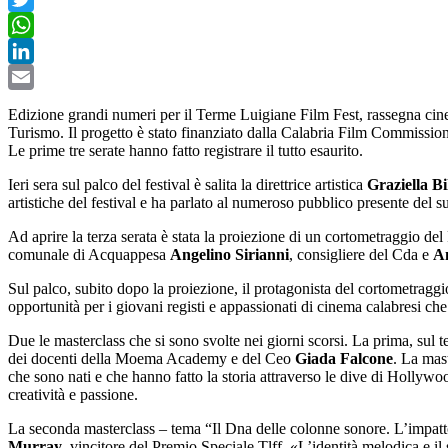
Twitter
WhatsApp
LinkedIn
Email
Edizione grandi numeri per il Terme Luigiane Film Fest, rassegna cine
Turismo. Il progetto è stato finanziato dalla Calabria Film Commission
Le prime tre serate hanno fatto registrare il tutto esaurito.
Ieri sera sul palco del festival è salita la direttrice artistica
Graziella B
artistiche del festival e ha parlato al numeroso pubblico presente del 
Ad aprire la terza serata è stata la proiezione di un cortometraggio del 
comunale di Acquappesa
Angelino Sirianni
, consigliere del Cda e
A
Sul palco, subito dopo la proiezione, il protagonista del cortometraggi
opportunità per i giovani registi e appassionati di cinema calabresi ch
Due le masterclass che si sono svolte nei giorni scorsi. La prima, sul 
dei docenti della Moema Academy e del Ceo
Giada Falcone
. La mas
che sono nati e che hanno fatto la storia attraverso le dive di Hollyw
creatività e passione.
La seconda masterclass – tema “Il Dna delle colonne sonore. L’impatt
Murray
, vincitore del Premio Speciale Tlff. «L’identità melodica e