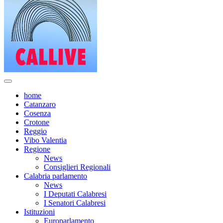
home
Catanzaro
Cosenza
Crotone
Reggio
Vibo Valentia
Regione
News
Consiglieri Regionali
Calabria parlamento
News
I Deputati Calabresi
I Senatori Calabresi
Istituzioni
Europarlamento