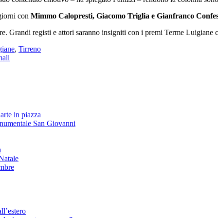
giorni con
Mimmo Calopresti, Giacomo Triglia e Gianfranco Confe
re. Grandi registi e attori saranno insigniti con i premi Terme Luigiane 
giane
,
Tirreno
ali
arte in piazza
onumentale San Giovanni
à
Natale
embre
ll’estero