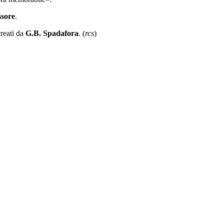
ssore
.
creati da
G.B. Spadafora
. (
rcs
)