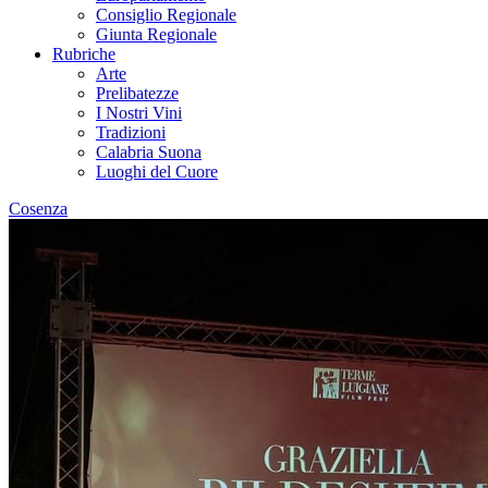
Consiglio Regionale
Giunta Regionale
Rubriche
Arte
Prelibatezze
I Nostri Vini
Tradizioni
Calabria Suona
Luoghi del Cuore
Cosenza