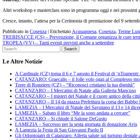
Altri workshop e masterclass sono in programma oggi e nei prossimi 
Cresce, intanto, l’attesa per la Cerimonia di premiazione del 9 settemb
Pubblicato in
Cosenza
|
Etichettato
Acquappesa
,
Cosenza
,
Terme Lui
Navigazione
TREBISACCE (CS) – Prevenzione, il Comune organizza le cure term
TROPEA (VV) – Tanti eventi previsti anche a settembre
articoli
Le Altre Notizie
A Cardinale (CZ) torna il 6 e 7 agosto il Festival di ‘nTramenti: 
CATANZARO: Graecalis – il folle volo oggi al Complesso m
Torre di Ruggiero (CZ) – “Riconosci cristiano la tua dignità”
CATANZARO – I Mercatini di Natale alla Galleria Mancuso
CATANZARO – I misteri del Natale e il cuore antico della citt
CATANZARO – Il 14 da piazza Prefettura la corsa dei Babbo 
LAMEZIA – I Mercatini di Natale del Savutano il 13 e 14 dic
LAMEZIA – Sabato il libro “Me la sono andata a cercare”
CATANZARO – Si chiude il Salone DeGusto
LAMEZIA – Successo per la sesta giornata di donazione Avis
A Lamezia la Festa di San Giovanni Paolo II
Gli Odontoiatri di Catanzaro: Allerta salute sul turismo dentale a