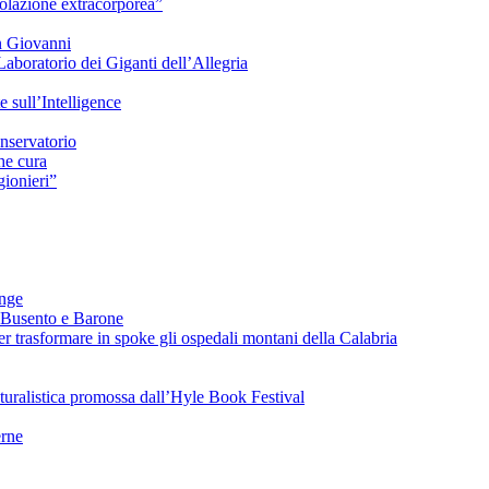
azione extracorporea”
n Giovanni
Laboratorio dei Giganti dell’Allegria
sull’Intelligence
nservatorio
he cura
ionieri”
ange
 Busento e Barone
 trasformare in spoke gli ospedali montani della Calabria
turalistica promossa dall’Hyle Book Festival
rne