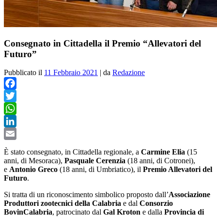
Consegnato in Cittadella il Premio “Allevatori del
Futuro”
Pubblicato il
11 Febbraio 2021
|
da
Redazione
Facebook
Twitter
WhatsApp
LinkedIn
Email
È stato consegnato, in Cittadella regionale, a
Carmine Elia
(15
anni, di Mesoraca),
Pasquale Cerenzia
(18 anni, di Cotronei),
e
Antonio Greco
(18 anni, di Umbriatico), il
Premio Allevatori del
Futuro
.
Si tratta di un riconoscimento simbolico proposto dall’
Associazione
Produttori zootecnici della Calabria
e dal
Consorzio
BovinCalabria
, patrocinato dal
Gal Kroton
e dalla
Provincia di