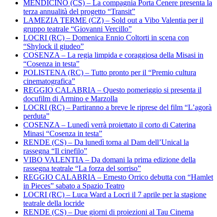
MENDICINO (CS) – La compagnia Porta Cenere presenta la
terza annualità del progetto “Transit”
LAMEZIA TERME (CZ) – Sold out a Vibo Valentia per il
gruppo teatrale “Giovanni Vercillo”
LOCRI (RC) – Domenica Ennio Coltorti in scena con
“Shylock il giudeo”
COSENZA – La regia limpida e coraggiosa della Misasi in
“Cosenza in testa”
POLISTENA (RC) – Tutto pronto per il “Premio cultura
cinematografica”
REGGIO CALABRIA – Questo pomeriggio si presenta il
docufilm di Armino e Marzolla
LOCRI (RC) – Partiranno a breve le riprese del film “L’agorà
perduta”
COSENZA – Lunedì verrà proiettato il corto di Caterina
Minasi “Cosenza in testa”
RENDE (CS) – Da lunedì torna al Dam dell’Unical la
rassegna “Il cinefilo”
VIBO VALENTIA – Da domani la prima edizione della
rassegna teatrale “La forza del sorriso”
REGGIO CALABRIA – Ernesto Orrico debutta con “Hamlet
in Pieces” sabato a Spazio Teatro
LOCRI (RC) – Luca Ward a Locri il 7 aprile per la stagione
teatrale della locride
RENDE (CS) – Due giorni di proiezioni al Tau Cinema