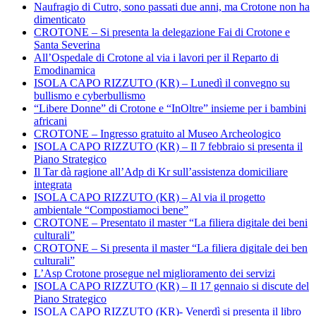
Naufragio di Cutro, sono passati due anni, ma Crotone non ha
dimenticato
CROTONE – Si presenta la delegazione Fai di Crotone e
Santa Severina
All’Ospedale di Crotone al via i lavori per il Reparto di
Emodinamica
ISOLA CAPO RIZZUTO (KR) – Lunedì il convegno su
bullismo e cyberbullismo
“Libere Donne” di Crotone e “InOltre” insieme per i bambini
africani
CROTONE – Ingresso gratuito al Museo Archeologico
ISOLA CAPO RIZZUTO (KR) – Il 7 febbraio si presenta il
Piano Strategico
Il Tar dà ragione all’Adp di Kr sull’assistenza domiciliare
integrata
ISOLA CAPO RIZZUTO (KR) – Al via il progetto
ambientale “Compostiamoci bene”
CROTONE – Presentato il master “La filiera digitale dei beni
culturali”
CROTONE – Si presenta il master “La filiera digitale dei ben
culturali”
L’Asp Crotone prosegue nel miglioramento dei servizi
ISOLA CAPO RIZZUTO (KR) – Il 17 gennaio si discute del
Piano Strategico
ISOLA CAPO RIZZUTO (KR)- Venerdì si presenta il libro