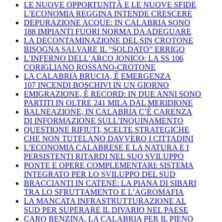
LE NUOVE OPPORTUNITÀ E LE NUOVE SFIDE
L’ECONOMIA REGGINA INTENDE CRESCERE
DEPURAZIONE ACQUE: IN CALABRIA SONO
188 IMPIANTI FUORI NORMA DA ADEGUARE
LA DECONTAMINAZIONE DEL SIN CROTONE
BISOGNA SALVARE IL “SOLDATO” ERRIGO
L’INFERNO DELL’ARCO JONICO: LA SS 106
CORIGLIANO ROSSANO-CROTONE
LA CALABRIA BRUCIA, È EMERGENZA
107 INCENDI BOSCHIVI IN UN GIORNO
EMIGRAZIONE, È RECORD: IN DUE ANNI SONO
PARTITI IN OLTRE 241 MILA DAL MERIDIONE
BALNEAZIONE, IN CALABRIA C’È CARENZA
DI INFORMAZIONE SULL’INQUINAMENTO
QUESTIONE RIFIUTI, SCELTE STRATEGICHE
CHE NON TUTELANO DAVVERO I CITTADINI
L’ECONOMIA CALABRESE E LA NATURA E I
PERSISTENTI RITARDI NEL SUO SVILUPPO
PONTE E OPERE COMPLEMENTARI: SISTEMA
INTEGRATO PER LO SVILUPPO DEL SUD
BRACCIANTI IN CATENE: LA PIANA DI SIBARI
TRA LO SFRUTTAMENTO E L’AGROMAFIA
LA MANCATA INFRASTRUTTURAZIONE AL
SUD PER SUPERARE IL DIVARIO NEL PAESE
CARO BENZINA, LA CALABRIA PER IL PIENO