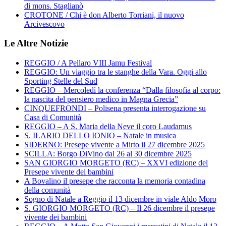
di mons. Staglianò
CROTONE / Chi è don Alberto Torriani, il nuovo
Arcivescovo
Le Altre Notizie
REGGIO / A Pellaro VIII Jamu Festival
REGGIO: Un viaggio tra le stanghe della Vara. Oggi allo
Sporting Stelle del Sud
REGGIO – Mercoledì la conferenza “Dalla filosofia al corpo:
la nascita del pensiero medico in Magna Grecia”
CINQUEFRONDI – Polisena presenta interrogazione su
Casa di Comunità
REGGIO – A S. Maria della Neve il coro Laudamus
S. ILARIO DELLO IONIO – Natale in musica
SIDERNO: Presepe vivente a Mirto il 27 dicembre 2025
SCILLA: Borgo DiVino dal 26 al 30 dicembre 2025
SAN GIORGIO MORGETO (RC) – XXVI edizione del
Presepe vivente dei bambini
A Bovalino il presepe che racconta la memoria contadina
della comunità
Sogno di Natale a Reggio il 13 dicembre in viale Aldo Moro
S. GIORGIO MORGETO (RC) – Il 26 dicembre il presepe
vivente dei bambini