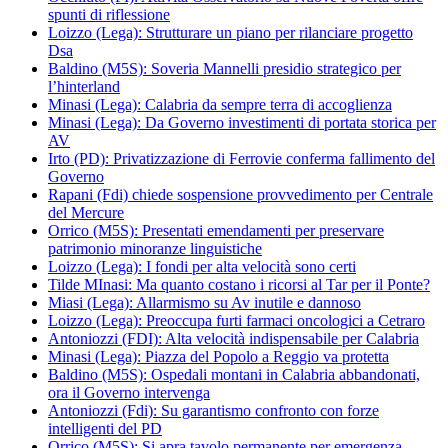
spunti di riflessione
Loizzo (Lega): Strutturare un piano per rilanciare progetto
Dsa
Baldino (M5S): Soveria Mannelli presidio strategico per
l’hinterland
Minasi (Lega): Calabria da sempre terra di accoglienza
Minasi (Lega): Da Governo investimenti di portata storica per
AV
Irto (PD): Privatizzazione di Ferrovie conferma fallimento del
Governo
Rapani (Fdi) chiede sospensione provvedimento per Centrale
del Mercure
Orrico (M5S): Presentati emendamenti per preservare
patrimonio minoranze linguistiche
Loizzo (Lega): I fondi per alta velocità sono certi
Tilde MInasi: Ma quanto costano i ricorsi al Tar per il Ponte?
Miasi (Lega): Allarmismo su Av inutile e dannoso
Loizzo (Lega): Preoccupa furti farmaci oncologici a Cetraro
Antoniozzi (FDI): Alta velocità indispensabile per Calabria
Minasi (Lega): Piazza del Popolo a Reggio va protetta
Baldino (M5S): Ospedali montani in Calabria abbandonati,
ora il Governo intervenga
Antoniozzi (Fdi): Su garantismo confronto con forze
intelligenti del PD
Orrico (M5S): Si apra tavolo permanente per emergenza