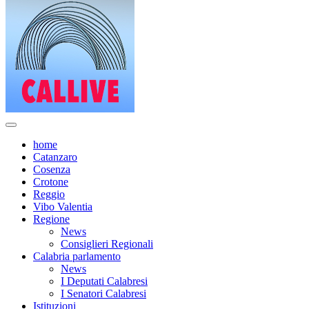
home
Catanzaro
Cosenza
Crotone
Reggio
Vibo Valentia
Regione
News
Consiglieri Regionali
Calabria parlamento
News
I Deputati Calabresi
I Senatori Calabresi
Istituzioni