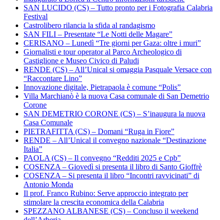
SAN LUCIDO (CS) – Tutto pronto per i Fotografia Calabria
Festival
Castrolibero rilancia la sfida al randagismo
SAN FILI – Presentate “Le Notti delle Magare”
CERISANO – Lunedì “Tre giorni per Gaza: oltre i muri”
Giornalisti e tour operator al Parco Archeologico di
Castiglione e Museo Civico di Paludi
RENDE (CS) – All’Unical si omaggia Pasquale Versace con
“Raccontare Lino”
Innovazione digitale, Pietrapaola è comune “Polis”
Villa Marchianò è la nuova Casa comunale di San Demetrio
Corone
SAN DEMETRIO CORONE (CS) – S’inaugura la nuova
Casa Comunale
PIETRAFITTA (CS) – Domani “Ruga in Fiore”
RENDE – All’Unical il convegno nazionale “Destinazione
Italia”
PAOLA (CS) – Il convegno “Redditi 2025 e Cpb”
COSENZA – Giovedì si presenta il libro di Santo Gioffrè
COSENZA – Si presenta il libro “Incontri ravvicinati” di
Antonio Monda
Il prof. Franco Rubino: Serve approccio integrato per
stimolare la crescita economica della Calabria
SPEZZANO ALBANESE (CS) – Concluso il weekend
dell’Arberia