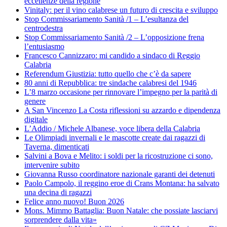
eccellenze della regione
Vinitaly: per il vino calabrese un futuro di crescita e sviluppo
Stop Commissariamento Sanità /1 – L’esultanza del
centrodestra
Stop Commissariamento Sanità /2 – L’opposizione frena
l’entusiasmo
Francesco Cannizzaro: mi candido a sindaco di Reggio
Calabria
Referendum Giustizia: tutto quello che c’è da sapere
80 anni di Repubblica: tre sindache calabresi del 1946
L’8 marzo occasione per rinnovare l’impegno per la parità di
genere
A San Vincenzo La Costa riflessioni su azzardo e dipendenza
digitale
L’Addio / Michele Albanese, voce libera della Calabria
Le Olimpiadi invernali e le mascotte create dai ragazzi di
Taverna, dimenticati
Salvini a Bova e Melito: i soldi per la ricostruzione ci sono,
intervenire subito
Giovanna Russo coordinatore nazionale garanti dei detenuti
Paolo Campolo, il reggino eroe di Crans Montana: ha salvato
una decina di ragazzi
Felice anno nuovo! Buon 2026
Mons. Mimmo Battaglia: Buon Natale: che possiate lasciarvi
sorprendere dalla vita»