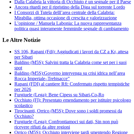
Dalla Calabria la vittoria di Occhiuto è un segnale per il Paese
Ancora ritardi per il ripristino della Diga sul torrente Lordo
I Consorzi di Tutela delll’area centrale della Calabria:
Mirabilia, ottima occasione di crescita e valorizzazione
L’opinione / Manuela Labonia: La nuova rappresentanza
politica quasi interamente femminile segnale di cambiamento
Le Altre Notizie
SS 106, Rapani (Fdi): Aggiudicati i lavori da CZ a Kr, attesa
per Sibari
Baldino (M5S): Salvini tratta la Calabria come set per i suoi
spot
Baldino (M5S):Governo intervenga su crisi idrica nell’area
Rocca Imperiale–Trebisacce”
Rapani (FDI) al cantiere Rfi: Confermato rispetto tempistiche
per 2026
Furgiuele (Lega): Bene Cipess su Sibari-Co-Ro
Occhiuto (FI): Presentato emendamento per istituire psicologo
scolastico
Tirocinanti, Orrico (M5S): Dove sono i soldi promessi da
Occhiuto?
Furgiuele (Lega): Confrontiamoci sui dati, Sin non può
ricevere rifiuti da altre regioni
Orrico (M5S): Occhiuto interviene tardi smentendo Regione