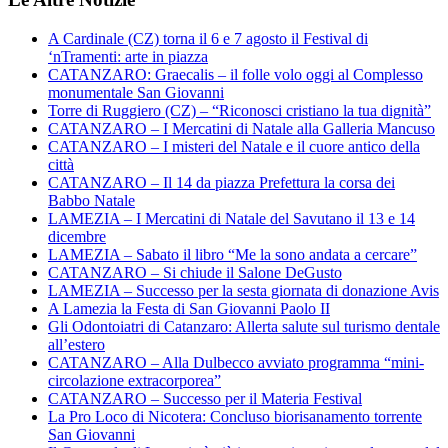
A Cardinale (CZ) torna il 6 e 7 agosto il Festival di
‘nTramenti: arte in piazza
CATANZARO: Graecalis – il folle volo oggi al Complesso
monumentale San Giovanni
Torre di Ruggiero (CZ) – “Riconosci cristiano la tua dignità”
CATANZARO – I Mercatini di Natale alla Galleria Mancuso
CATANZARO – I misteri del Natale e il cuore antico della
città
CATANZARO – Il 14 da piazza Prefettura la corsa dei
Babbo Natale
LAMEZIA – I Mercatini di Natale del Savutano il 13 e 14
dicembre
LAMEZIA – Sabato il libro “Me la sono andata a cercare”
CATANZARO – Si chiude il Salone DeGusto
LAMEZIA – Successo per la sesta giornata di donazione Avis
A Lamezia la Festa di San Giovanni Paolo II
Gli Odontoiatri di Catanzaro: Allerta salute sul turismo dentale
all’estero
CATANZARO – Alla Dulbecco avviato programma “mini-
circolazione extracorporea”
CATANZARO – Successo per il Materia Festival
La Pro Loco di Nicotera: Concluso biorisanamento torrente
San Giovanni