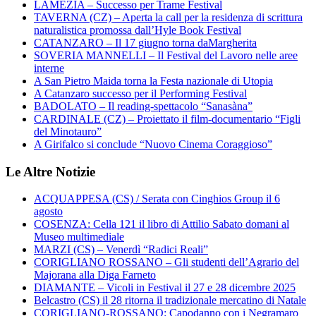
LAMEZIA – Successo per Trame Festival
TAVERNA (CZ) – Aperta la call per la residenza di scrittura
naturalistica promossa dall’Hyle Book Festival
CATANZARO – Il 17 giugno torna daMargherita
SOVERIA MANNELLI – Il Festival del Lavoro nelle aree
interne
A San Pietro Maida torna la Festa nazionale di Utopia
A Catanzaro successo per il Performing Festival
BADOLATO – Il reading-spettacolo “Sanasàna”
CARDINALE (CZ) – Proiettato il film-documentario “Figli
del Minotauro”
A Girifalco si conclude “Nuovo Cinema Coraggioso”
Le Altre Notizie
ACQUAPPESA (CS) / Serata con Cinghios Group il 6
agosto
COSENZA: Cella 121 il libro di Attilio Sabato domani al
Museo multimediale
MARZI (CS) – Venerdì “Radici Reali”
CORIGLIANO ROSSANO – Gli studenti dell’Agrario del
Majorana alla Diga Farneto
DIAMANTE – Vicoli in Festival il 27 e 28 dicembre 2025
Belcastro (CS) il 28 ritorna il tradizionale mercatino di Natale
CORIGLIANO-ROSSANO: Capodanno con i Negramaro