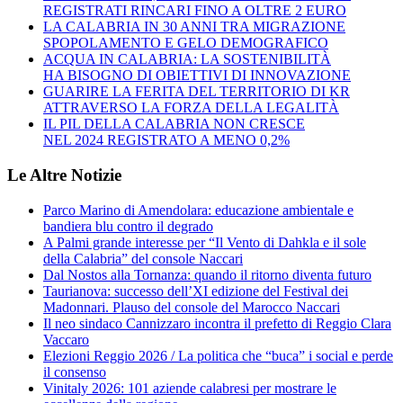
REGISTRATI RINCARI FINO A OLTRE 2 EURO
LA CALABRIA IN 30 ANNI TRA MIGRAZIONE
SPOPOLAMENTO E GELO DEMOGRAFICO
ACQUA IN CALABRIA: LA SOSTENIBILITÀ
HA BISOGNO DI OBIETTIVI DI INNOVAZIONE
GUARIRE LA FERITA DEL TERRITORIO DI KR
ATTRAVERSO LA FORZA DELLA LEGALITÀ
IL PIL DELLA CALABRIA NON CRESCE
NEL 2024 REGISTRATO A MENO 0,2%
Le Altre Notizie
Parco Marino di Amendolara: educazione ambientale e
bandiera blu contro il degrado
A Palmi grande interesse per “Il Vento di Dahkla e il sole
della Calabria” del console Naccari
Dal Nostos alla Tornanza: quando il ritorno diventa futuro
Taurianova: successo dell’XI edizione del Festival dei
Madonnari. Plauso del console del Marocco Naccari
Il neo sindaco Cannizzaro incontra il prefetto di Reggio Clara
Vaccaro
Elezioni Reggio 2026 / La politica che “buca” i social e perde
il consenso
Vinitaly 2026: 101 aziende calabresi per mostrare le