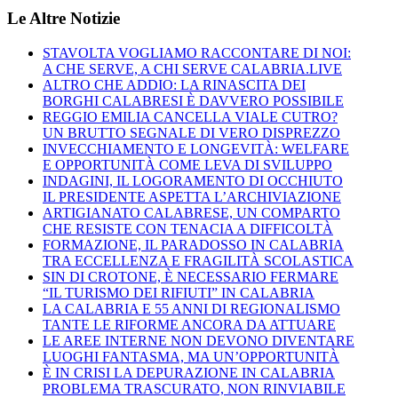
Le Altre Notizie
STAVOLTA VOGLIAMO RACCONTARE DI NOI:
A CHE SERVE, A CHI SERVE CALABRIA.LIVE
ALTRO CHE ADDIO: LA RINASCITA DEI
BORGHI CALABRESI È DAVVERO POSSIBILE
REGGIO EMILIA CANCELLA VIALE CUTRO?
UN BRUTTO SEGNALE DI VERO DISPREZZO
INVECCHIAMENTO E LONGEVITÀ: WELFARE
E OPPORTUNITÀ COME LEVA DI SVILUPPO
INDAGINI, IL LOGORAMENTO DI OCCHIUTO
IL PRESIDENTE ASPETTA L’ARCHIVIAZIONE
ARTIGIANATO CALABRESE, UN COMPARTO
CHE RESISTE CON TENACIA A DIFFICOLTÀ
FORMAZIONE, IL PARADOSSO IN CALABRIA
TRA ECCELLENZA E FRAGILITÀ SCOLASTICA
SIN DI CROTONE, È NECESSARIO FERMARE
“IL TURISMO DEI RIFIUTI” IN CALABRIA
LA CALABRIA E 55 ANNI DI REGIONALISMO
TANTE LE RIFORME ANCORA DA ATTUARE
LE AREE INTERNE NON DEVONO DIVENTARE
LUOGHI FANTASMA, MA UN’OPPORTUNITÀ
È IN CRISI LA DEPURAZIONE IN CALABRIA
PROBLEMA TRASCURATO, NON RINVIABILE