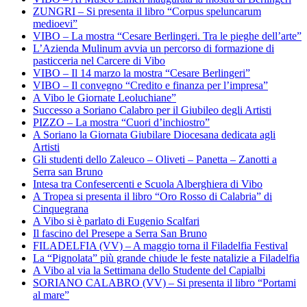
ZUNGRI – Si presenta il libro “Corpus speluncarum
medioevi”
VIBO – La mostra “Cesare Berlingeri. Tra le pieghe dell’arte”
L’Azienda Mulinum avvia un percorso di formazione di
pasticceria nel Carcere di Vibo
VIBO – Il 14 marzo la mostra “Cesare Berlingeri”
VIBO – Il convegno “Credito e finanza per l’impresa”
A Vibo le Giornate Leoluchiane”
Successo a Soriano Calabro per il Giubileo degli Artisti
PIZZO – La mostra “Cuori d’inchiostro”
A Soriano la Giornata Giubilare Diocesana dedicata agli
Artisti
Gli studenti dello Zaleuco – Oliveti – Panetta – Zanotti a
Serra san Bruno
Intesa tra Confesercenti e Scuola Alberghiera di Vibo
A Tropea si presenta il libro “Oro Rosso di Calabria” di
Cinquegrana
A Vibo si è parlato di Eugenio Scalfari
Il fascino del Presepe a Serra San Bruno
FILADELFIA (VV) – A maggio torna il Filadelfia Festival
La “Pignolata” più grande chiude le feste natalizie a Filadelfia
A Vibo al via la Settimana dello Studente del Capialbi
SORIANO CALABRO (VV) – Si presenta il libro “Portami
al mare”