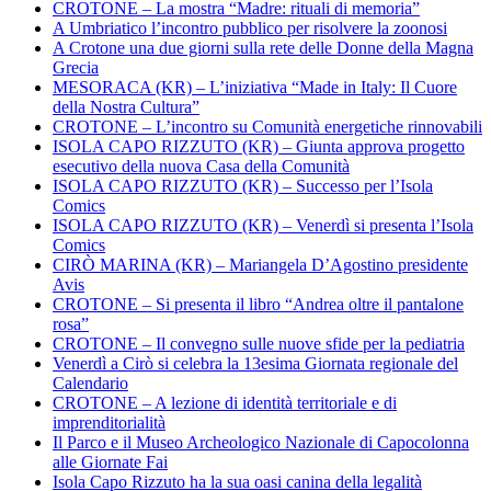
CROTONE – La mostra “Madre: rituali di memoria”
A Umbriatico l’incontro pubblico per risolvere la zoonosi
A Crotone una due giorni sulla rete delle Donne della Magna
Grecia
MESORACA (KR) – L’iniziativa “Made in Italy: Il Cuore
della Nostra Cultura”
CROTONE – L’incontro su Comunità energetiche rinnovabili
ISOLA CAPO RIZZUTO (KR) – Giunta approva progetto
esecutivo della nuova Casa della Comunità
ISOLA CAPO RIZZUTO (KR) – Successo per l’Isola
Comics
ISOLA CAPO RIZZUTO (KR) – Venerdì si presenta l’Isola
Comics
CIRÒ MARINA (KR) – Mariangela D’Agostino presidente
Avis
CROTONE – Si presenta il libro “Andrea oltre il pantalone
rosa”
CROTONE – Il convegno sulle nuove sfide per la pediatria
Venerdì a Cirò si celebra la 13esima Giornata regionale del
Calendario
CROTONE – A lezione di identità territoriale e di
imprenditorialità
Il Parco e il Museo Archeologico Nazionale di Capocolonna
alle Giornate Fai
Isola Capo Rizzuto ha la sua oasi canina della legalità