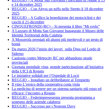
REGGIO – A Motta San Giovanni i mercatini di Natale il 13
e 14 dicembre 2025
REGGIO – Con Abyss un tuffo nello Stretto il 18 dicembre
2025
REGGIO – A Gallico la benedizione dei motociclisti e dei
caschi il 21-dicembre
CINQUEFRONDI (RC) – Si presenta il libro “Mi svelo”
A Lazzaro di Motta San Giovanni Inaugurato il Museo delle
Identità Territoriali della Calabria
A Mosorrofa premiati gli alunni più meritevoli e un gesto di
bontà
Da marzo 2026 l’inizio dei lavori sulla Diga sul Lordo di
Siderno
Caulonia contro Metrocity RC per abbandono strade
provinciali
Giornata mondiale vista, grande partecipazione all’iniziativa
della UICI di Reggio
Le iniziative solidali per l’Ospedale di Locri
REGGIO – Installato un defibrillatore al Tempietto
Il vino L’eroico della cooperativa costa viola
La medicina di genere per un sistema sanitario più equo ed
efficace: l’incontro a Reggio
REGGIO – Federimpreseuropa presenta programma a
sostegno delle aziende calabresi
REGGIO – Successo per i Negroni Days