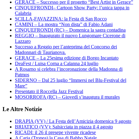
GERACE – Successo per il progetto “Best Artist in Gerace”
CINQUEFRONDI– Cartoon Show Party: l’unica tappa in
Calabria
SCILLA-FAVAZZINA: la Festa di San Rocco
CAMINI – La mostra “Non dista” di Fabio Adani
CINQUEFRONDI (RC) – Domenica la sagra contadina
REGGIO – Inaugurato il nuovo Lungomare Cicerone di
Lazzaro
Successo a Reggio per l’anteprima del Concorso dei
Madonnari di Taurianova.
GERACE – La 25esima edizione di Borgo Incantato
DeaFest / Luisa Corna a Calanna 24 luglio
A Rosarno si celebra l’incoronazione della Madonna di
Patmos
SIDERNO – Dal 25 luglio “Immersi nel Blu-Festival del
Mare”
Presentato il Roccella Jazz Festival
MOSORROFA (RC) – Giovedì s’inaugura il murales
Le Altre Notizie
DRAPIA (VV) / La Festa dell’Amicizia domenica 9 agosto
BRIATICO (VV): Salsicciata in piazza il 4 agosto
RICADI: il 26 il presepe vivente ricadese
A Caria (Tropea) la Casa di Babbo Natale