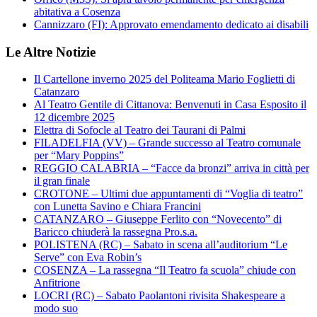
abitativa a Cosenza
Cannizzaro (FI): Approvato emendamento dedicato ai disabili
Le Altre Notizie
Il Cartellone inverno 2025 del Politeama Mario Foglietti di
Catanzaro
Al Teatro Gentile di Cittanova: Benvenuti in Casa Esposito il
12 dicembre 2025
Elettra di Sofocle al Teatro dei Taurani di Palmi
FILADELFIA (VV) – Grande successo al Teatro comunale
per “Mary Poppins”
REGGIO CALABRIA – “Facce da bronzi” arriva in città per
il gran finale
CROTONE – Ultimi due appuntamenti di “Voglia di teatro”
con Lunetta Savino e Chiara Francini
CATANZARO – Giuseppe Ferlito con “Novecento” di
Baricco chiuderà la rassegna Pro.s.a.
POLISTENA (RC) – Sabato in scena all’auditorium “Le
Serve” con Eva Robin’s
COSENZA – La rassegna “Il Teatro fa scuola” chiude con
Anfitrione
LOCRI (RC) – Sabato Paolantoni rivisita Shakespeare a
modo suo