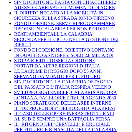
SIN DI CROTONE, BASTA CON CHIACCHIERE:
ADESSO È ARRIVATO IL MOMENTO DI AGIRE
IL DIRITTO NEGATO ALLA MOBILITÀ IN
SICUREZZA SULLA STRADA IONIO-TIRRENO
FONDI COESIONE, SERVE RIPROGRAMMARE
RISORSE IN CALABRIA PER NON PERDERLE
REATI AMBIENTALI, LA CALABRIA
SECONDA PER IL CICLO NELLA GESTIONE DEI
RIFIUTI
FONDO DI COESIONE, OBIETTIVO LONTANO
IN QUATTRO ANNI SPESI SOLO 2,8 MILIARDI
STOP A RIFIUTI TOSSICI A CROTONE
PORTATI DA ALTRE REGIONI D’ITALIA
LE LACRIME DI REGGIO DOPO 55 ANNI
SERVANO DA MONITO PER IL FUTURO
SIN DI CROTONE, LA CALABRIA OSTAGGIO
DEL PASSATO E L’ITALIA RESPIRA VELENO
SVILUPPO SOSTENIBILE, CALABRIA ANCORA
LONTANA DAGLI OBIETTIVI DI AGENDA 2030
PIANO STRATEGICO DELLE AREE INTERNE
IL “DE PROFUNDIS” DEI BORGHI CALABRESI
IL CASO DELLE OPERE INFRASTRUTTURALI
AL SUD È SEMPRE UNA BATTAGLIA PERSA
IL “RITORNO DEI “CERVELLI” È CRUCIALE
PER FUTURO E RINASCITA DELLA CALABRIA