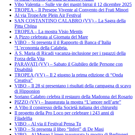
Vibo Valentia – Sulle vie dei mastri birrai il 12 dicembre 2025
TROPEA – Il Presepe Vivente al Convento dei Frati Minori
Al via TropeArte Plein Air Festival
SAN COSTANTINO CALABRO (VV) – La Sagra della
Pitta Chjina
TROPEA – La mostra Visio Mentis
A Pizzo celebrata al Giornata del Mare
VIBO – Si presenta il il Rapporto di Banca d’Italia
“L’economia della Calabria.
A S. Maria di Ricadi vacanza-inclusione per i ragazzi della
Forza della Vita
PARAVATI (VV) – Sabato il Giubileo delle Persone con
Disabilità
TROPEA (VV) – Il 2 giugno la prima edizione di “Onda
Creativa”
VIBO – Il 28 si presentano i risultati della campagna di scavo
di Hipponion
Soriano Calabro celebra il restauro della Madonna del Rosario
PIZZO (VV) – Inaugurata la mostra “L’amore nell’arte”
A Vibo il congresso della Società italiana dei chirurghi
Il progetto della Pro Loco per celebrare i 243 anni di
Filadelfia
VIBO – Al via il Festival Pensa Tu
VIBO – Si presenta il libro “Inferi” di De Masi
VIBO – Al Museo Lìmen inaugurata la mostra di Berlingeri