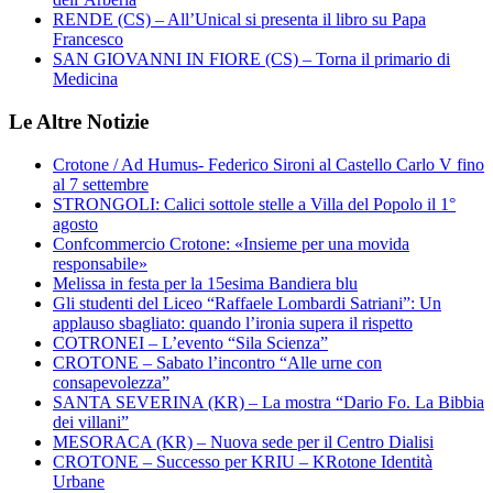
RENDE (CS) – All’Unical si presenta il libro su Papa
Francesco
SAN GIOVANNI IN FIORE (CS) – Torna il primario di
Medicina
Le Altre Notizie
Crotone / Ad Humus- Federico Sironi al Castello Carlo V fino
al 7 settembre
STRONGOLI: Calici sottole stelle a Villa del Popolo il 1°
agosto
Confcommercio Crotone: «Insieme per una movida
responsabile»
Melissa in festa per la 15esima Bandiera blu
Gli studenti del Liceo “Raffaele Lombardi Satriani”: Un
applauso sbagliato: quando l’ironia supera il rispetto
COTRONEI – L’evento “Sila Scienza”
CROTONE – Sabato l’incontro “Alle urne con
consapevolezza”
SANTA SEVERINA (KR) – La mostra “Dario Fo. La Bibbia
dei villani”
MESORACA (KR) – Nuova sede per il Centro Dialisi
CROTONE – Successo per KRIU – KRotone Identità
Urbane