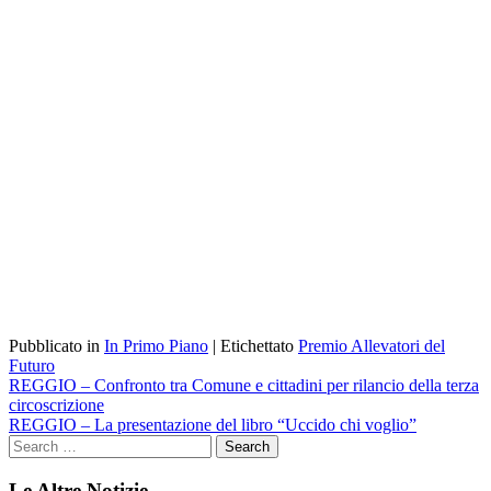
Pubblicato in
In Primo Piano
|
Etichettato
Premio Allevatori del
Futuro
Navigazione
REGGIO – Confronto tra Comune e cittadini per rilancio della terza
circoscrizione
articoli
REGGIO – La presentazione del libro “Uccido chi voglio”
Le Altre Notizie