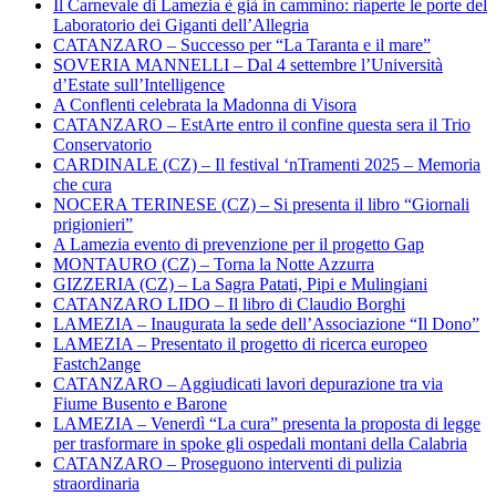
Il Carnevale di Lamezia è già in cammino: riaperte le porte del
Laboratorio dei Giganti dell’Allegria
CATANZARO – Successo per “La Taranta e il mare”
SOVERIA MANNELLI – Dal 4 settembre l’Università
d’Estate sull’Intelligence
A Conflenti celebrata la Madonna di Visora
CATANZARO – EstArte entro il confine questa sera il Trio
Conservatorio
CARDINALE (CZ) – Il festival ‘nTramenti 2025 – Memoria
che cura
NOCERA TERINESE (CZ) – Si presenta il libro “Giornali
prigionieri”
A Lamezia evento di prevenzione per il progetto Gap
MONTAURO (CZ) – Torna la Notte Azzurra
GIZZERIA (CZ) – La Sagra Patati, Pipi e Mulingiani
CATANZARO LIDO – Il libro di Claudio Borghi
LAMEZIA – Inaugurata la sede dell’Associazione “Il Dono”
LAMEZIA – Presentato il progetto di ricerca europeo
Fastch2ange
CATANZARO – Aggiudicati lavori depurazione tra via
Fiume Busento e Barone
LAMEZIA – Venerdì “La cura” presenta la proposta di legge
per trasformare in spoke gli ospedali montani della Calabria
CATANZARO – Proseguono interventi di pulizia
straordinaria