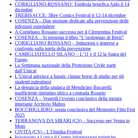
CORIGLIANO-ROSSANO: Tombola benefica Aido il 14
dicembre
TREBISACCE: 3Bee Comics Festival il 12-14 dicembre
COSENZA – Due giornate dedicate alla prevenzione delle
infezioni ospedaliere
A Corigliano Rossano successo per il Clementina Festival
COSENZA – Si presenta il libro “L’orologiaio di Brest”
CORIGLIANO ROSSANO – Istituzioni e imprese a
confronto sulla tutela della prevenzione
CAMIGLIATELLO SILANO – L’11 e il 12 la Sagra del
Fungo
La Settimana nazionale della Protezione Civile parte
dall’Unical
L’Unical aderisce a Iupals: cinque borse di studio per gli
studenti palestinesi
La denuncia della sindaca di Mendicino Bucarelli:
nsufficiente ripristino idrico a contrada Rosario
COSENZA – Venerdì l’evento conclusivo della mostra
itinerante Archivio Mabos
BOCCHIGLIERO: serata conclusiva del Memories Film Fest
2025
TERRANOVA DA SIBARI (CS) – Successo per Vespa in
Moto
CIVITA (CS) – L’Onirika Festival
Inaugurato a Lorica il Centro informazioni turistiche