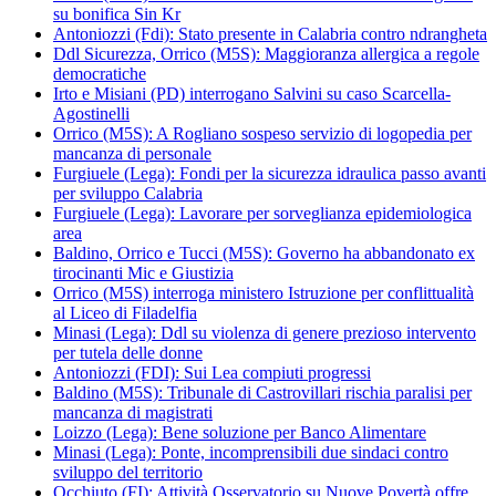
su bonifica Sin Kr
Antoniozzi (Fdi): Stato presente in Calabria contro ndrangheta
Ddl Sicurezza, Orrico (M5S): Maggioranza allergica a regole
democratiche
Irto e Misiani (PD) interrogano Salvini su caso Scarcella-
Agostinelli
Orrico (M5S): A Rogliano sospeso servizio di logopedia per
mancanza di personale
Furgiuele (Lega): Fondi per la sicurezza idraulica passo avanti
per sviluppo Calabria
Furgiuele (Lega): Lavorare per sorveglianza epidemiologica
area
Baldino, Orrico e Tucci (M5S): Governo ha abbandonato ex
tirocinanti Mic e Giustizia
Orrico (M5S) interroga ministero Istruzione per conflittualità
al Liceo di Filadelfia
Minasi (Lega): Ddl su violenza di genere prezioso intervento
per tutela delle donne
Antoniozzi (FDI): Sui Lea compiuti progressi
Baldino (M5S): Tribunale di Castrovillari rischia paralisi per
mancanza di magistrati
Loizzo (Lega): Bene soluzione per Banco Alimentare
Minasi (Lega): Ponte, incomprensibili due sindaci contro
sviluppo del territorio
Occhiuto (FI): Attività Osservatorio su Nuove Povertà offre