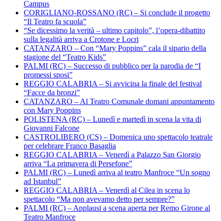
Campus
CORIGLIANO-ROSSANO (RC) – Si conclude il progetto
“Il Teatro fa scuola”
“Se dicessimo la verità – ultimo capitolo”, l’opera-dibattito
sulla legalità arriva a Crotone e Locri
CATANZARO – Con “Mary Poppins” cala il sipario della
stagione del “Teatro Kids”
PALMI (RC) – Successo di pubblico per la parodia de “I
promessi sposi”
REGGIO CALABRIA – Si avvicina la finale del festival
“Facce da bronzi”
CATANZARO – Al Teatro Comunale domani appuntamento
con Mary Poppins
POLISTENA (RC) – Lunedì e martedì in scena la vita di
Giovanni Falcone
CASTROLIBERO (CS) – Domenica uno spettacolo teatrale
per celebrare Franco Basaglia
REGGIO CALABRIA – Venerdì a Palazzo San Giorgio
arriva “La primavera di Persefone”
PALMI (RC) – Lunedì arriva al teatro Manfroce “Un sogno
ad Istanbul”
REGGIO CALABRIA – Venerdì al Cilea in scena lo
spettacolo “Ma non avevamo detto per sempre?”
PALMI (RC) – Applausi a scena aperta per Remo Girone al
Teatro Manfroce