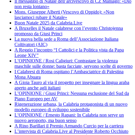
Il messaggio di Natale dell’arcivescovo di CZ Maniago: «Dio
non resta lontano»
Mons. Giuseppe Alberti (Vescovo di Oppido): «Non
lasciamoci rubare il Natale»
Buon Natale 2025 da Calabria.Live
A Bruxelles il Natale calabrese con l’evento Christojenna
promosso da Giusi Princi
La nuova bella sede a Roma dell’Associazione Italiana
Coltivatori (AIC)
A Reggio l’incontro “I Cattolici e la Politica vista da Papa
Leone XIV”
L’OPINIONE / Rosi Caligiuri: Contrastare la violenza
maschile sulle donne: basta facciate, servono scelte di governo
I Calabresi di Roma ospitano l’Ambasciatrice di Palestina
Mona Abuara
A Gioia Tauro al via il progetto per insegnare la lingua araba
aperto anche agli italiani
L’OPINIONE / Giusi Princi: Nessuna esclusione del Sud da
Piano Europeo per AV
Rigenerazione urbana, la Calabria protagonista di un nuovo
modello europeo di sviluppo sostenibile
L’OPINIONE / Ernesto Rapani: In Calabria non serve un
nuovo aeroporto, ma buon senso
A Rino Barillari il Premio Armando Curcio per la carriera
L’intervista di Calabria.Live al Presidente Roberto Occhiuto