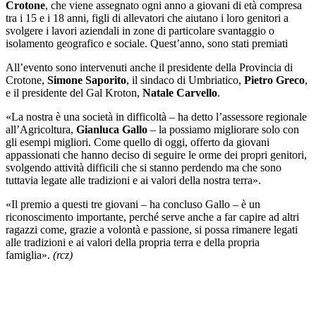
Crotone
, che viene assegnato ogni anno a giovani di età compresa
tra i 15 e i 18 anni, figli di allevatori che aiutano i loro genitori a
svolgere i lavori aziendali in zone di particolare svantaggio o
isolamento geografico e sociale. Quest’anno, sono stati premiati
All’evento sono intervenuti anche il presidente della Provincia di
Crotone,
Simone Saporito
, il sindaco di Umbriatico,
Pietro Greco
,
e il presidente del Gal Kroton,
Natale Carvello
.
«La nostra è una società in difficoltà – ha detto l’assessore regionale
all’Agricoltura,
Gianluca Gallo
– la possiamo migliorare solo con
gli esempi migliori. Come quello di oggi, offerto da giovani
appassionati che hanno deciso di seguire le orme dei propri genitori,
svolgendo attività difficili che si stanno perdendo ma che sono
tuttavia legate alle tradizioni e ai valori della nostra terra».
«Il premio a questi tre giovani – ha concluso Gallo – è un
riconoscimento importante, perché serve anche a far capire ad altri
ragazzi come, grazie a volontà e passione, si possa rimanere legati
alle tradizioni e ai valori della propria terra e della propria
famiglia».
(rcz)