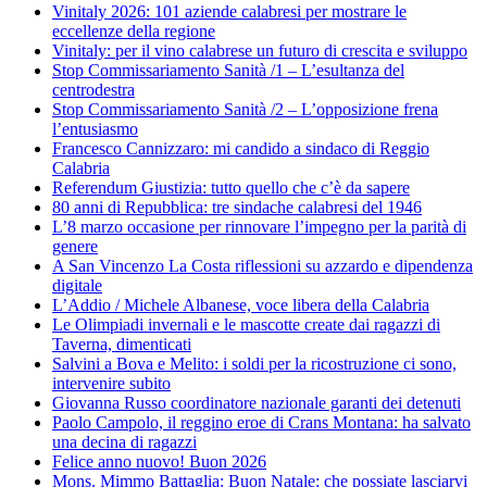
Vinitaly 2026: 101 aziende calabresi per mostrare le
eccellenze della regione
Vinitaly: per il vino calabrese un futuro di crescita e sviluppo
Stop Commissariamento Sanità /1 – L’esultanza del
centrodestra
Stop Commissariamento Sanità /2 – L’opposizione frena
l’entusiasmo
Francesco Cannizzaro: mi candido a sindaco di Reggio
Calabria
Referendum Giustizia: tutto quello che c’è da sapere
80 anni di Repubblica: tre sindache calabresi del 1946
L’8 marzo occasione per rinnovare l’impegno per la parità di
genere
A San Vincenzo La Costa riflessioni su azzardo e dipendenza
digitale
L’Addio / Michele Albanese, voce libera della Calabria
Le Olimpiadi invernali e le mascotte create dai ragazzi di
Taverna, dimenticati
Salvini a Bova e Melito: i soldi per la ricostruzione ci sono,
intervenire subito
Giovanna Russo coordinatore nazionale garanti dei detenuti
Paolo Campolo, il reggino eroe di Crans Montana: ha salvato
una decina di ragazzi
Felice anno nuovo! Buon 2026
Mons. Mimmo Battaglia: Buon Natale: che possiate lasciarvi