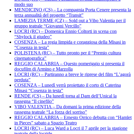
modo suo
MENDICINO (CS) – La compagnia Porta Cenere presenta la
terza annualità del progetto “Transit”
LAMEZIA TERME (CZ) – Sold out a Vibo Valentia per il
gruppo teatrale “Giovanni Vercillo”
LOCRI (RC) – Domenica Ennio Coltorti in scena con
“Shylock il giudeo”
COSENZA – La regia limpida e coraggiosa della Misasi in
“Cosenza in testa”
POLISTENA (RC) – Tutto pronto per il “Premio cultura
cinematografica”
REGGIO CALABRIA – Questo pomeriggio si presenta il
docufilm di Armino e Marzolla
LOCRI (RC) – Partiranno a breve le riprese del film “L’agorà
perduta”
COSENZA – Lunedì verrà proiettato il corto di Caterina
Minasi “Cosenza in testa”
RENDE (CS) – Da lunedì torna al Dam dell’Unical la
rassegna “Il cinefilo”
VIBO VALENTIA – Da domani la prima edizione della
rassegna teatrale “La forza del sorriso”
REGGIO CALABRIA – Ernesto Orrico debutta con “Hamlet
in Pieces” sabato a Spazio Teatro
LOCRI (RC) – Luca Ward a Locri il 7 aprile per la stagione
teatrale della locride