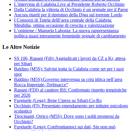
L’intervista di Calabria.Live al Presidente Roberto Occhiuto
Dalla Calabria la vittoria di Occhiuto è un segnale per il Paese
Ancora ritardi per il ripristino della Diga sul torrente Lordo
I Consorzi di Tutela delll’area centrale della Calabria:
Mirabilia, ottima occasione di crescita e valorizzazione
L’opinione / Manuela Labonia: La nuova rappresentanza
politica quasi interamente femminile segnale di cambiamento
Le Altre Notizie
SS 106, Rapani (Fdi): Aggiudicati i lavori da CZ a Kr, attesa
per Sibari
Baldino (M5S): Salvini tratta la Calabria come set per i suoi
spot
Baldino (M5S):Governo intervenga su crisi idrica nell’area
Rocca Imperiale–Trebisacce”
Rapani (FDI) al cantiere Rfi: Confermato rispetto tempistiche
per 2026
Furgiuele (Lega): Bene Cipess su Sibari-Co-Ro
Occhiuto (FI): Presentato emendamento per istituire psicologo
scolastico
Tirocinanti, Orrico (M5S): Dove sono i soldi promessi da
Occhiuto?
Furgiuele (Lega): Confrontiamoci sui dati, Sin non può