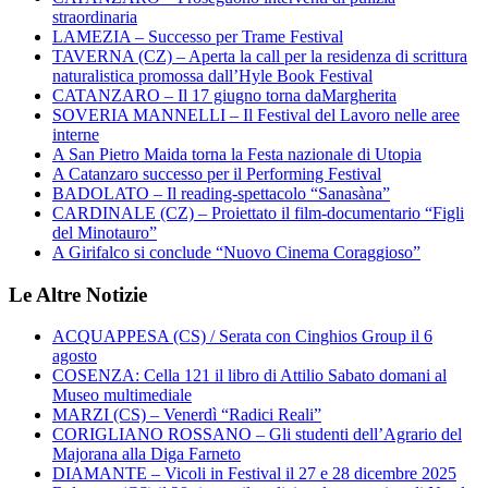
straordinaria
LAMEZIA – Successo per Trame Festival
TAVERNA (CZ) – Aperta la call per la residenza di scrittura
naturalistica promossa dall’Hyle Book Festival
CATANZARO – Il 17 giugno torna daMargherita
SOVERIA MANNELLI – Il Festival del Lavoro nelle aree
interne
A San Pietro Maida torna la Festa nazionale di Utopia
A Catanzaro successo per il Performing Festival
BADOLATO – Il reading-spettacolo “Sanasàna”
CARDINALE (CZ) – Proiettato il film-documentario “Figli
del Minotauro”
A Girifalco si conclude “Nuovo Cinema Coraggioso”
Le Altre Notizie
ACQUAPPESA (CS) / Serata con Cinghios Group il 6
agosto
COSENZA: Cella 121 il libro di Attilio Sabato domani al
Museo multimediale
MARZI (CS) – Venerdì “Radici Reali”
CORIGLIANO ROSSANO – Gli studenti dell’Agrario del
Majorana alla Diga Farneto
DIAMANTE – Vicoli in Festival il 27 e 28 dicembre 2025