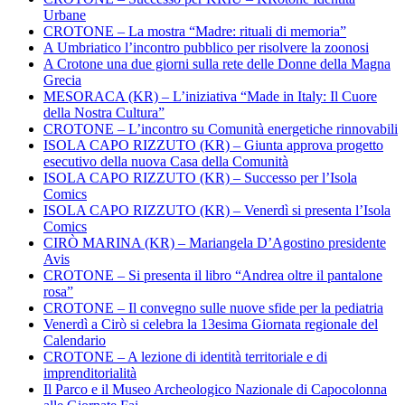
Urbane
CROTONE – La mostra “Madre: rituali di memoria”
A Umbriatico l’incontro pubblico per risolvere la zoonosi
A Crotone una due giorni sulla rete delle Donne della Magna
Grecia
MESORACA (KR) – L’iniziativa “Made in Italy: Il Cuore
della Nostra Cultura”
CROTONE – L’incontro su Comunità energetiche rinnovabili
ISOLA CAPO RIZZUTO (KR) – Giunta approva progetto
esecutivo della nuova Casa della Comunità
ISOLA CAPO RIZZUTO (KR) – Successo per l’Isola
Comics
ISOLA CAPO RIZZUTO (KR) – Venerdì si presenta l’Isola
Comics
CIRÒ MARINA (KR) – Mariangela D’Agostino presidente
Avis
CROTONE – Si presenta il libro “Andrea oltre il pantalone
rosa”
CROTONE – Il convegno sulle nuove sfide per la pediatria
Venerdì a Cirò si celebra la 13esima Giornata regionale del
Calendario
CROTONE – A lezione di identità territoriale e di
imprenditorialità
Il Parco e il Museo Archeologico Nazionale di Capocolonna