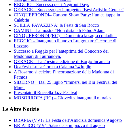
REGGIO – Successo per i Negroni Days
GERACE – Successo per il progetto “Best Artist in Gerace”
CINQUEFRONDI– Cartoon Show Party: l’unica tappa in
Calabria
SCILLA-FAVAZZINA: la Festa di San Rocco
CAMINI – La mostra “Non dista” di Fabio Adani
CINQUEFRONDI (RC) – Domenica la sagra contadina
REGGIO – Inaugurato il nuovo Lungomare Cicerone di
Lazzaro
Successo a Reggio per l’anteprima del Concorso dei
Madonnari di Taurianova.
GERACE – La 25esima edizione di Borgo Incantato
DeaFest / Luisa Corna a Calanna 24 luglio
A Rosarno si celebra l’incoronazione della Madonna di
Patmos
SIDERNO – Dal 25 luglio “Immersi nel Blu-Festival del
Mare”
Presentato il Roccella Jazz Festival
MOSORROFA (RC) – Giovedì s’inaugura il murales
Le Altre Notizie
DRAPIA (VV) / La Festa dell’Amicizia domenica 9 agosto
BRIATICO (VV): Salsicciata in piazza il 4 agosto