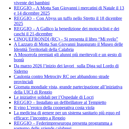
vivente dei bambini
REGGIO – A Motta San Giovanni i mercatini di Natale il 13
e 14 dicembre 2025
REGGIO – Con Abyss un tuffo nello Stretto il 18 dicembre
2025
REGGIO – A Gallico la benedizione dei motociclisti e dei
caschi il 21-dicembre
CINQUEFRONDI (RC) – Si presenta il libro “Mi svelo”
A Lazzaro di Motta San Giovanni Inaugurato il Museo delle
Identità Territoriali della Calabria
A Mosorrofa premiati gli alunni più meritevoli e un gesto di
bontà
Da marzo 2026 l’inizio dei lavori sulla Diga sul Lordo di
Siderno
Caulonia contro Metrocity RC per abbandono strade
provinciali
Giornata mondiale vista, grande partecipazione all’iniziativa
della UICI di Reggio
Le iniziative solidali per l’Ospedale di Locri
REGGIO – Installato un defibrillatore al Tempietto
Il vino L’eroico della cooperativa costa viola
La medicina di genere per un sistema sanitario più equo ed
efficace: l’incontro a Reggio
REGGIO – Federimpreseuropa presenta programma a
sostegno delle aziende calabresi