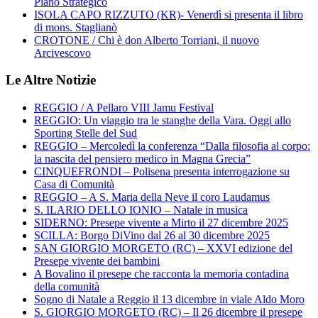
Piano Strategico
ISOLA CAPO RIZZUTO (KR)- Venerdì si presenta il libro
di mons. Staglianò
CROTONE / Chi è don Alberto Torriani, il nuovo
Arcivescovo
Le Altre Notizie
REGGIO / A Pellaro VIII Jamu Festival
REGGIO: Un viaggio tra le stanghe della Vara. Oggi allo
Sporting Stelle del Sud
REGGIO – Mercoledì la conferenza “Dalla filosofia al corpo:
la nascita del pensiero medico in Magna Grecia”
CINQUEFRONDI – Polisena presenta interrogazione su
Casa di Comunità
REGGIO – A S. Maria della Neve il coro Laudamus
S. ILARIO DELLO IONIO – Natale in musica
SIDERNO: Presepe vivente a Mirto il 27 dicembre 2025
SCILLA: Borgo DiVino dal 26 al 30 dicembre 2025
SAN GIORGIO MORGETO (RC) – XXVI edizione del
Presepe vivente dei bambini
A Bovalino il presepe che racconta la memoria contadina
della comunità
Sogno di Natale a Reggio il 13 dicembre in viale Aldo Moro
S. GIORGIO MORGETO (RC) – Il 26 dicembre il presepe