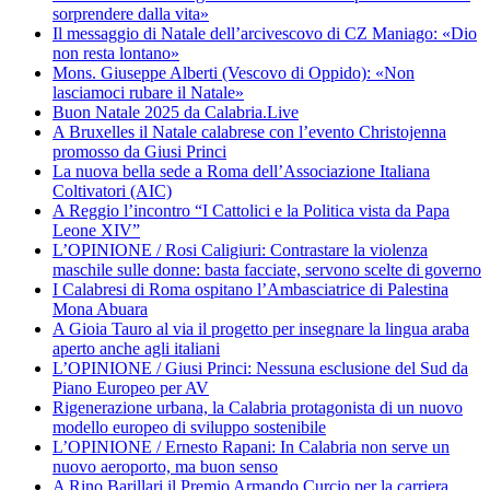
sorprendere dalla vita»
Il messaggio di Natale dell’arcivescovo di CZ Maniago: «Dio
non resta lontano»
Mons. Giuseppe Alberti (Vescovo di Oppido): «Non
lasciamoci rubare il Natale»
Buon Natale 2025 da Calabria.Live
A Bruxelles il Natale calabrese con l’evento Christojenna
promosso da Giusi Princi
La nuova bella sede a Roma dell’Associazione Italiana
Coltivatori (AIC)
A Reggio l’incontro “I Cattolici e la Politica vista da Papa
Leone XIV”
L’OPINIONE / Rosi Caligiuri: Contrastare la violenza
maschile sulle donne: basta facciate, servono scelte di governo
I Calabresi di Roma ospitano l’Ambasciatrice di Palestina
Mona Abuara
A Gioia Tauro al via il progetto per insegnare la lingua araba
aperto anche agli italiani
L’OPINIONE / Giusi Princi: Nessuna esclusione del Sud da
Piano Europeo per AV
Rigenerazione urbana, la Calabria protagonista di un nuovo
modello europeo di sviluppo sostenibile
L’OPINIONE / Ernesto Rapani: In Calabria non serve un
nuovo aeroporto, ma buon senso
A Rino Barillari il Premio Armando Curcio per la carriera