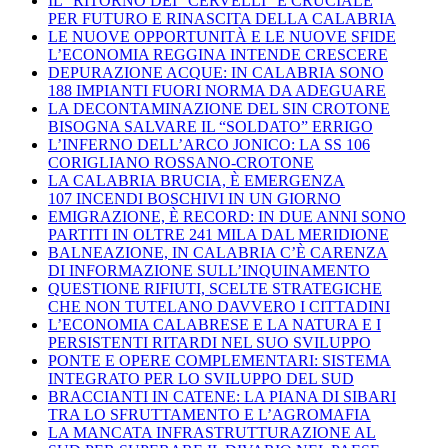
IL “RITORNO DEI “CERVELLI” È CRUCIALE
PER FUTURO E RINASCITA DELLA CALABRIA
LE NUOVE OPPORTUNITÀ E LE NUOVE SFIDE
L’ECONOMIA REGGINA INTENDE CRESCERE
DEPURAZIONE ACQUE: IN CALABRIA SONO
188 IMPIANTI FUORI NORMA DA ADEGUARE
LA DECONTAMINAZIONE DEL SIN CROTONE
BISOGNA SALVARE IL “SOLDATO” ERRIGO
L’INFERNO DELL’ARCO JONICO: LA SS 106
CORIGLIANO ROSSANO-CROTONE
LA CALABRIA BRUCIA, È EMERGENZA
107 INCENDI BOSCHIVI IN UN GIORNO
EMIGRAZIONE, È RECORD: IN DUE ANNI SONO
PARTITI IN OLTRE 241 MILA DAL MERIDIONE
BALNEAZIONE, IN CALABRIA C’È CARENZA
DI INFORMAZIONE SULL’INQUINAMENTO
QUESTIONE RIFIUTI, SCELTE STRATEGICHE
CHE NON TUTELANO DAVVERO I CITTADINI
L’ECONOMIA CALABRESE E LA NATURA E I
PERSISTENTI RITARDI NEL SUO SVILUPPO
PONTE E OPERE COMPLEMENTARI: SISTEMA
INTEGRATO PER LO SVILUPPO DEL SUD
BRACCIANTI IN CATENE: LA PIANA DI SIBARI
TRA LO SFRUTTAMENTO E L’AGROMAFIA
LA MANCATA INFRASTRUTTURAZIONE AL