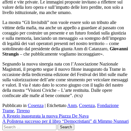
affetti e vite private. Le immagini proposte invitano a riflettere sul
valore della loro opera e sull’impatto delle loro perdite, non solo a
livello istituzionale, ma anche umano.
La mostra “Gli Invisibili” non vuole essere solo un tributo alle
vittime della mafia, ma anche un appello a guardare al passato con
coraggio per costruire un presente e un futuro fondati sulla giustizia
e sulla memoria, lanciando un messaggio
«
a sostegno dell’impegno
di legalità dei vari operatori presenti nel nostro territorio – come
sottolineato dal presidente della giunta Anm di Catanzaro,
Giovanni
Strangis
–
che pubblicamente vogliamo incoraggiare».
Segnando la nuova sinergia nata con l’Associazione Nazionale
Magistrati, il progetto segue il nuovo filone inaugurato da Trame in
occasione della tredicesima edizione del Festival dei libri sulle mafie
sulla valorizzazione dell’arte come strumento per veicolare messaggi
e valori. Il via è stato dato lo scorso giugno con il taglio del nastro
della mostra “Visioni Civiche – L’arte restituita. Dalle opere
confiscate alle mafie al bene comune”.
(rcs)
Pubblicato in
Cosenza
|
Etichettato
Anm
,
Cosenza
,
Fondazione
Trame
,
Tirreno
Navigazione
A Reggio inaugurata la nuova Piazza De Nava
A Polistena successo per il libro “Democristiani” di Mimmo Nunnari
articoli