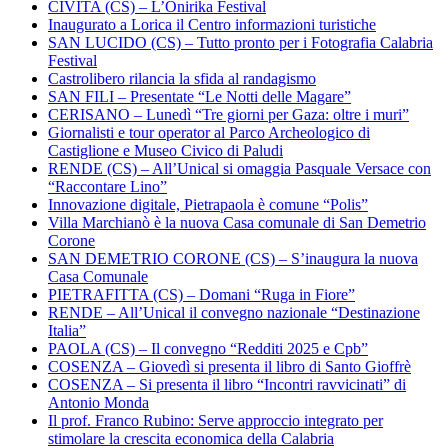
CIVITA (CS) – L’Onirika Festival
Inaugurato a Lorica il Centro informazioni turistiche
SAN LUCIDO (CS) – Tutto pronto per i Fotografia Calabria
Festival
Castrolibero rilancia la sfida al randagismo
SAN FILI – Presentate “Le Notti delle Magare”
CERISANO – Lunedì “Tre giorni per Gaza: oltre i muri”
Giornalisti e tour operator al Parco Archeologico di
Castiglione e Museo Civico di Paludi
RENDE (CS) – All’Unical si omaggia Pasquale Versace con
“Raccontare Lino”
Innovazione digitale, Pietrapaola è comune “Polis”
Villa Marchianò è la nuova Casa comunale di San Demetrio
Corone
SAN DEMETRIO CORONE (CS) – S’inaugura la nuova
Casa Comunale
PIETRAFITTA (CS) – Domani “Ruga in Fiore”
RENDE – All’Unical il convegno nazionale “Destinazione
Italia”
PAOLA (CS) – Il convegno “Redditi 2025 e Cpb”
COSENZA – Giovedì si presenta il libro di Santo Gioffrè
COSENZA – Si presenta il libro “Incontri ravvicinati” di
Antonio Monda
Il prof. Franco Rubino: Serve approccio integrato per
stimolare la crescita economica della Calabria