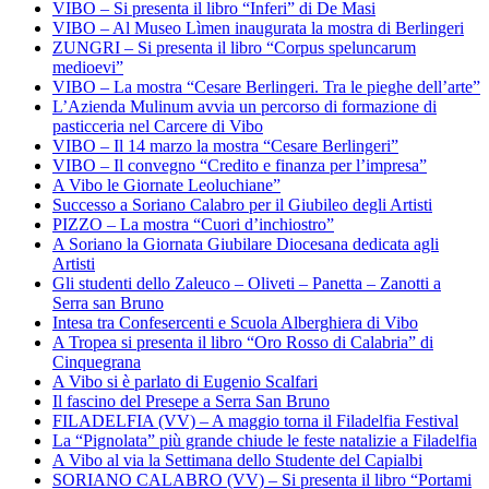
VIBO – Si presenta il libro “Inferi” di De Masi
VIBO – Al Museo Lìmen inaugurata la mostra di Berlingeri
ZUNGRI – Si presenta il libro “Corpus speluncarum
medioevi”
VIBO – La mostra “Cesare Berlingeri. Tra le pieghe dell’arte”
L’Azienda Mulinum avvia un percorso di formazione di
pasticceria nel Carcere di Vibo
VIBO – Il 14 marzo la mostra “Cesare Berlingeri”
VIBO – Il convegno “Credito e finanza per l’impresa”
A Vibo le Giornate Leoluchiane”
Successo a Soriano Calabro per il Giubileo degli Artisti
PIZZO – La mostra “Cuori d’inchiostro”
A Soriano la Giornata Giubilare Diocesana dedicata agli
Artisti
Gli studenti dello Zaleuco – Oliveti – Panetta – Zanotti a
Serra san Bruno
Intesa tra Confesercenti e Scuola Alberghiera di Vibo
A Tropea si presenta il libro “Oro Rosso di Calabria” di
Cinquegrana
A Vibo si è parlato di Eugenio Scalfari
Il fascino del Presepe a Serra San Bruno
FILADELFIA (VV) – A maggio torna il Filadelfia Festival
La “Pignolata” più grande chiude le feste natalizie a Filadelfia
A Vibo al via la Settimana dello Studente del Capialbi
SORIANO CALABRO (VV) – Si presenta il libro “Portami