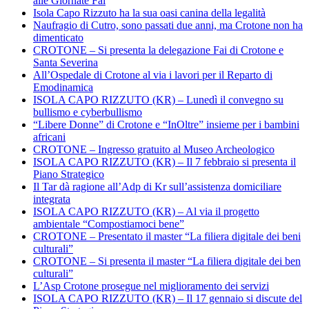
alle Giornate Fai
Isola Capo Rizzuto ha la sua oasi canina della legalità
Naufragio di Cutro, sono passati due anni, ma Crotone non ha
dimenticato
CROTONE – Si presenta la delegazione Fai di Crotone e
Santa Severina
All’Ospedale di Crotone al via i lavori per il Reparto di
Emodinamica
ISOLA CAPO RIZZUTO (KR) – Lunedì il convegno su
bullismo e cyberbullismo
“Libere Donne” di Crotone e “InOltre” insieme per i bambini
africani
CROTONE – Ingresso gratuito al Museo Archeologico
ISOLA CAPO RIZZUTO (KR) – Il 7 febbraio si presenta il
Piano Strategico
Il Tar dà ragione all’Adp di Kr sull’assistenza domiciliare
integrata
ISOLA CAPO RIZZUTO (KR) – Al via il progetto
ambientale “Compostiamoci bene”
CROTONE – Presentato il master “La filiera digitale dei beni
culturali”
CROTONE – Si presenta il master “La filiera digitale dei ben
culturali”
L’Asp Crotone prosegue nel miglioramento dei servizi
ISOLA CAPO RIZZUTO (KR) – Il 17 gennaio si discute del