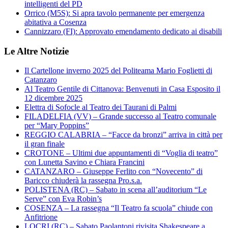
intelligenti del PD
Orrico (M5S): Si apra tavolo permanente per emergenza
abitativa a Cosenza
Cannizzaro (FI): Approvato emendamento dedicato ai disabili
Le Altre Notizie
Il Cartellone inverno 2025 del Politeama Mario Foglietti di
Catanzaro
Al Teatro Gentile di Cittanova: Benvenuti in Casa Esposito il
12 dicembre 2025
Elettra di Sofocle al Teatro dei Taurani di Palmi
FILADELFIA (VV) – Grande successo al Teatro comunale
per “Mary Poppins”
REGGIO CALABRIA – “Facce da bronzi” arriva in città per
il gran finale
CROTONE – Ultimi due appuntamenti di “Voglia di teatro”
con Lunetta Savino e Chiara Francini
CATANZARO – Giuseppe Ferlito con “Novecento” di
Baricco chiuderà la rassegna Pro.s.a.
POLISTENA (RC) – Sabato in scena all’auditorium “Le
Serve” con Eva Robin’s
COSENZA – La rassegna “Il Teatro fa scuola” chiude con
Anfitrione
LOCRI (RC) – Sabato Paolantoni rivisita Shakespeare a