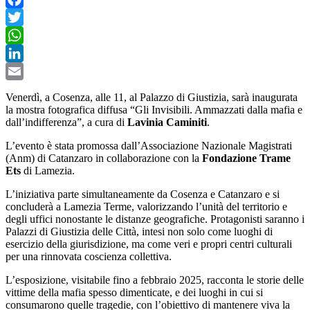
Facebook
Twitter
WhatsApp
LinkedIn
Email
Venerdì, a Cosenza, alle 11, al Palazzo di Giustizia, sarà inaugurata
la mostra fotografica diffusa “Gli Invisibili. Ammazzati dalla mafia e
dall’indifferenza”, a cura di
Lavinia Caminiti
.
L’evento è stata promossa dall’Associazione Nazionale Magistrati
(Anm) di Catanzaro in collaborazione con la
Fondazione Trame
Ets
di Lamezia.
L’iniziativa parte simultaneamente da Cosenza e Catanzaro e si
concluderà a Lamezia Terme, valorizzando l’unità del territorio e
degli uffici nonostante le distanze geografiche. Protagonisti saranno i
Palazzi di Giustizia delle Città, intesi non solo come luoghi di
esercizio della giurisdizione, ma come veri e propri centri culturali
per una rinnovata coscienza collettiva.
L’esposizione, visitabile fino a febbraio 2025, racconta le storie delle
vittime della mafia spesso dimenticate, e dei luoghi in cui si
consumarono quelle tragedie, con l’obiettivo di mantenere viva la