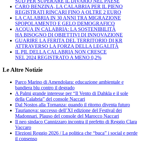
SUD PER SUPERARE IL DIVARIO NEL PAESE
CARO BENZINA, LA CALABRIA PER IL PIENO
REGISTRATI RINCARI FINO A OLTRE 2 EURO
LA CALABRIA IN 30 ANNI TRA MIGRAZIONE
SPOPOLAMENTO E GELO DEMOGRAFICO
ACQUA IN CALABRIA: LA SOSTENIBILITÀ
HA BISOGNO DI OBIETTIVI DI INNOVAZIONE
GUARIRE LA FERITA DEL TERRITORIO DI KR
ATTRAVERSO LA FORZA DELLA LEGALITÀ
IL PIL DELLA CALABRIA NON CRESCE
NEL 2024 REGISTRATO A MENO 0,2%
Le Altre Notizie
Parco Marino di Amendolara: educazione ambientale e
bandiera blu contro il degrado
A Palmi grande interesse per “Il Vento di Dahkla e il sole
della Calabria” del console Naccari
Dal Nostos alla Tornanza: quando il ritorno diventa futuro
Taurianova: successo dell’XI edizione del Festival dei
Madonnari. Plauso del console del Marocco Naccari
Il neo sindaco Cannizzaro incontra il prefetto di Reggio Clara
Vaccaro
Elezioni Reggio 2026 / La politica che “buca” i social e perde
il consenso