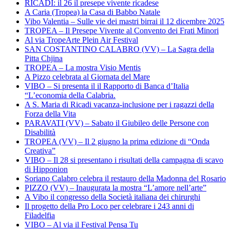
RICADI: il 26 il presepe vivente ricadese
A Caria (Tropea) la Casa di Babbo Natale
Vibo Valentia – Sulle vie dei mastri birrai il 12 dicembre 2025
TROPEA – Il Presepe Vivente al Convento dei Frati Minori
Al via TropeArte Plein Air Festival
SAN COSTANTINO CALABRO (VV) – La Sagra della
Pitta Chjina
TROPEA – La mostra Visio Mentis
A Pizzo celebrata al Giornata del Mare
VIBO – Si presenta il il Rapporto di Banca d’Italia
“L’economia della Calabria.
A S. Maria di Ricadi vacanza-inclusione per i ragazzi della
Forza della Vita
PARAVATI (VV) – Sabato il Giubileo delle Persone con
Disabilità
TROPEA (VV) – Il 2 giugno la prima edizione di “Onda
Creativa”
VIBO – Il 28 si presentano i risultati della campagna di scavo
di Hipponion
Soriano Calabro celebra il restauro della Madonna del Rosario
PIZZO (VV) – Inaugurata la mostra “L’amore nell’arte”
A Vibo il congresso della Società italiana dei chirurghi
Il progetto della Pro Loco per celebrare i 243 anni di
Filadelfia
VIBO – Al via il Festival Pensa Tu