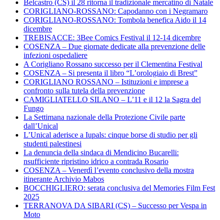
Belcastro (CS) il 28 ritorna il tradizionale mercatino di Natale
CORIGLIANO-ROSSANO: Capodanno con i Negramaro
CORIGLIANO-ROSSANO: Tombola benefica Aido il 14
dicembre
TREBISACCE: 3Bee Comics Festival il 12-14 dicembre
COSENZA – Due giornate dedicate alla prevenzione delle
infezioni ospedaliere
A Corigliano Rossano successo per il Clementina Festival
COSENZA – Si presenta il libro “L’orologiaio di Brest”
CORIGLIANO ROSSANO – Istituzioni e imprese a
confronto sulla tutela della prevenzione
CAMIGLIATELLO SILANO – L’11 e il 12 la Sagra del
Fungo
La Settimana nazionale della Protezione Civile parte
dall’Unical
L’Unical aderisce a Iupals: cinque borse di studio per gli
studenti palestinesi
La denuncia della sindaca di Mendicino Bucarelli:
nsufficiente ripristino idrico a contrada Rosario
COSENZA – Venerdì l’evento conclusivo della mostra
itinerante Archivio Mabos
BOCCHIGLIERO: serata conclusiva del Memories Film Fest
2025
TERRANOVA DA SIBARI (CS) – Successo per Vespa in
Moto