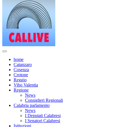
home
Catanzaro
Cosenza
Crotone
Reggio
Vibo Valentia
Regione
News
Consiglieri Regionali
Calabria parlamento
News
I Deputati Calabresi
I Senatori Calabresi
Istituzioni