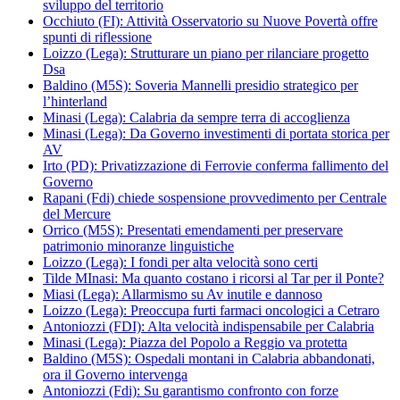
sviluppo del territorio
Occhiuto (FI): Attività Osservatorio su Nuove Povertà offre
spunti di riflessione
Loizzo (Lega): Strutturare un piano per rilanciare progetto
Dsa
Baldino (M5S): Soveria Mannelli presidio strategico per
l’hinterland
Minasi (Lega): Calabria da sempre terra di accoglienza
Minasi (Lega): Da Governo investimenti di portata storica per
AV
Irto (PD): Privatizzazione di Ferrovie conferma fallimento del
Governo
Rapani (Fdi) chiede sospensione provvedimento per Centrale
del Mercure
Orrico (M5S): Presentati emendamenti per preservare
patrimonio minoranze linguistiche
Loizzo (Lega): I fondi per alta velocità sono certi
Tilde MInasi: Ma quanto costano i ricorsi al Tar per il Ponte?
Miasi (Lega): Allarmismo su Av inutile e dannoso
Loizzo (Lega): Preoccupa furti farmaci oncologici a Cetraro
Antoniozzi (FDI): Alta velocità indispensabile per Calabria
Minasi (Lega): Piazza del Popolo a Reggio va protetta
Baldino (M5S): Ospedali montani in Calabria abbandonati,
ora il Governo intervenga
Antoniozzi (Fdi): Su garantismo confronto con forze