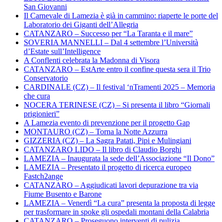
San Giovanni
Il Carnevale di Lamezia è già in cammino: riaperte le porte del
Laboratorio dei Giganti dell’Allegria
CATANZARO – Successo per “La Taranta e il mare”
SOVERIA MANNELLI – Dal 4 settembre l’Università
d’Estate sull’Intelligence
A Conflenti celebrata la Madonna di Visora
CATANZARO – EstArte entro il confine questa sera il Trio
Conservatorio
CARDINALE (CZ) – Il festival ‘nTramenti 2025 – Memoria
che cura
NOCERA TERINESE (CZ) – Si presenta il libro “Giornali
prigionieri”
A Lamezia evento di prevenzione per il progetto Gap
MONTAURO (CZ) – Torna la Notte Azzurra
GIZZERIA (CZ) – La Sagra Patati, Pipi e Mulingiani
CATANZARO LIDO – Il libro di Claudio Borghi
LAMEZIA – Inaugurata la sede dell’Associazione “Il Dono”
LAMEZIA – Presentato il progetto di ricerca europeo
Fastch2ange
CATANZARO – Aggiudicati lavori depurazione tra via
Fiume Busento e Barone
LAMEZIA – Venerdì “La cura” presenta la proposta di legge
per trasformare in spoke gli ospedali montani della Calabria
CATANZARO – Proseguono interventi di pulizia