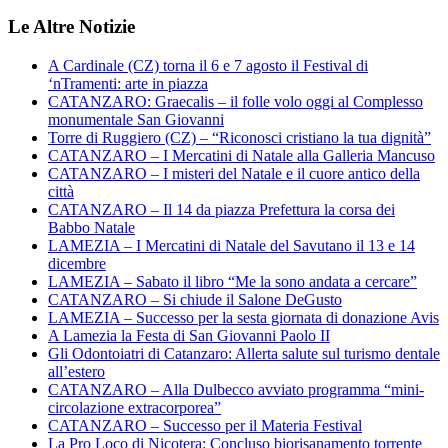
Le Altre Notizie
A Cardinale (CZ) torna il 6 e 7 agosto il Festival di
‘nTramenti: arte in piazza
CATANZARO: Graecalis – il folle volo oggi al Complesso
monumentale San Giovanni
Torre di Ruggiero (CZ) – “Riconosci cristiano la tua dignità”
CATANZARO – I Mercatini di Natale alla Galleria Mancuso
CATANZARO – I misteri del Natale e il cuore antico della
città
CATANZARO – Il 14 da piazza Prefettura la corsa dei
Babbo Natale
LAMEZIA – I Mercatini di Natale del Savutano il 13 e 14
dicembre
LAMEZIA – Sabato il libro “Me la sono andata a cercare”
CATANZARO – Si chiude il Salone DeGusto
LAMEZIA – Successo per la sesta giornata di donazione Avis
A Lamezia la Festa di San Giovanni Paolo II
Gli Odontoiatri di Catanzaro: Allerta salute sul turismo dentale
all’estero
CATANZARO – Alla Dulbecco avviato programma “mini-
circolazione extracorporea”
CATANZARO – Successo per il Materia Festival
La Pro Loco di Nicotera: Concluso biorisanamento torrente