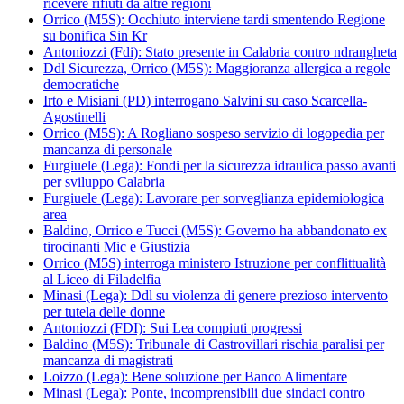
ricevere rifiuti da altre regioni
Orrico (M5S): Occhiuto interviene tardi smentendo Regione
su bonifica Sin Kr
Antoniozzi (Fdi): Stato presente in Calabria contro ndrangheta
Ddl Sicurezza, Orrico (M5S): Maggioranza allergica a regole
democratiche
Irto e Misiani (PD) interrogano Salvini su caso Scarcella-
Agostinelli
Orrico (M5S): A Rogliano sospeso servizio di logopedia per
mancanza di personale
Furgiuele (Lega): Fondi per la sicurezza idraulica passo avanti
per sviluppo Calabria
Furgiuele (Lega): Lavorare per sorveglianza epidemiologica
area
Baldino, Orrico e Tucci (M5S): Governo ha abbandonato ex
tirocinanti Mic e Giustizia
Orrico (M5S) interroga ministero Istruzione per conflittualità
al Liceo di Filadelfia
Minasi (Lega): Ddl su violenza di genere prezioso intervento
per tutela delle donne
Antoniozzi (FDI): Sui Lea compiuti progressi
Baldino (M5S): Tribunale di Castrovillari rischia paralisi per
mancanza di magistrati
Loizzo (Lega): Bene soluzione per Banco Alimentare
Minasi (Lega): Ponte, incomprensibili due sindaci contro