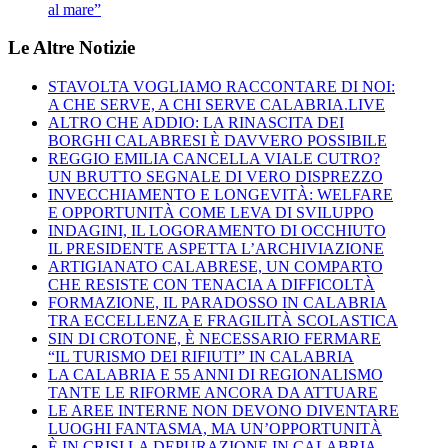
al mare”
Le Altre Notizie
STAVOLTA VOGLIAMO RACCONTARE DI NOI:
A CHE SERVE, A CHI SERVE CALABRIA.LIVE
ALTRO CHE ADDIO: LA RINASCITA DEI
BORGHI CALABRESI È DAVVERO POSSIBILE
REGGIO EMILIA CANCELLA VIALE CUTRO?
UN BRUTTO SEGNALE DI VERO DISPREZZO
INVECCHIAMENTO E LONGEVITÀ: WELFARE
E OPPORTUNITÀ COME LEVA DI SVILUPPO
INDAGINI, IL LOGORAMENTO DI OCCHIUTO
IL PRESIDENTE ASPETTA L’ARCHIVIAZIONE
ARTIGIANATO CALABRESE, UN COMPARTO
CHE RESISTE CON TENACIA A DIFFICOLTÀ
FORMAZIONE, IL PARADOSSO IN CALABRIA
TRA ECCELLENZA E FRAGILITÀ SCOLASTICA
SIN DI CROTONE, È NECESSARIO FERMARE
“IL TURISMO DEI RIFIUTI” IN CALABRIA
LA CALABRIA E 55 ANNI DI REGIONALISMO
TANTE LE RIFORME ANCORA DA ATTUARE
LE AREE INTERNE NON DEVONO DIVENTARE
LUOGHI FANTASMA, MA UN’OPPORTUNITÀ
È IN CRISI LA DEPURAZIONE IN CALABRIA