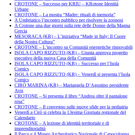
CROTONE – Successo per KRIU – KRotone Identità
Urbane
CROTONE – La mostra “Madre: rituali di memoria”
A Umbriatico l’incontro pubblico per risolvere la zoonosi
A Crotone una due giorni sulla rete delle Donne della Magna
Grecia
MESORACA (KR) – L’iniziativa “Made in Italy: Il Cuore
della Nostra Cultura”
CROTONE – L’incontro su Comunità energetiche rinnovabili
ISOLA CAPO RIZZUTO (KR) – Giunta approva progetto
esecutivo della nuova Casa della Comunità
ISOLA CAPO RIZZUTO (KR) – Successo per l’Isola
Comics
ISOLA CAPO RIZZUTO (KR) – Venerdì si presenta l’Isola
Comics
CIRÒ MARINA (KR) – Mariangela D’Agostino presidente
Avis
CROTONE – Si presenta il libro “Andrea oltre il pantalone
rosa”
CROTONE – Il convegno sulle nuove sfide per la pediatria
Venerdì a Cirò si celebra la 13esima Giornata regionale del
Calendario
CROTONE – A lezione di identità territoriale e di
imprenditorialità
Il Parco e il Museo Archeologico Nazionale di Capocolonna