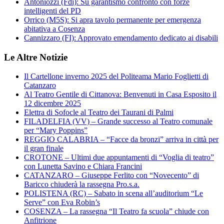
Antoniozzi (Fdi): Su garantismo confronto con forze
intelligenti del PD
Orrico (M5S): Si apra tavolo permanente per emergenza
abitativa a Cosenza
Cannizzaro (FI): Approvato emendamento dedicato ai disabili
Le Altre Notizie
Il Cartellone inverno 2025 del Politeama Mario Foglietti di
Catanzaro
Al Teatro Gentile di Cittanova: Benvenuti in Casa Esposito il
12 dicembre 2025
Elettra di Sofocle al Teatro dei Taurani di Palmi
FILADELFIA (VV) – Grande successo al Teatro comunale
per “Mary Poppins”
REGGIO CALABRIA – “Facce da bronzi” arriva in città per
il gran finale
CROTONE – Ultimi due appuntamenti di “Voglia di teatro”
con Lunetta Savino e Chiara Francini
CATANZARO – Giuseppe Ferlito con “Novecento” di
Baricco chiuderà la rassegna Pro.s.a.
POLISTENA (RC) – Sabato in scena all’auditorium “Le
Serve” con Eva Robin’s
COSENZA – La rassegna “Il Teatro fa scuola” chiude con
Anfitrione