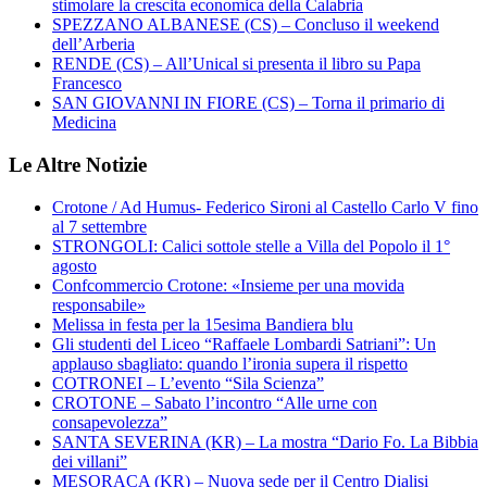
stimolare la crescita economica della Calabria
SPEZZANO ALBANESE (CS) – Concluso il weekend
dell’Arberia
RENDE (CS) – All’Unical si presenta il libro su Papa
Francesco
SAN GIOVANNI IN FIORE (CS) – Torna il primario di
Medicina
Le Altre Notizie
Crotone / Ad Humus- Federico Sironi al Castello Carlo V fino
al 7 settembre
STRONGOLI: Calici sottole stelle a Villa del Popolo il 1°
agosto
Confcommercio Crotone: «Insieme per una movida
responsabile»
Melissa in festa per la 15esima Bandiera blu
Gli studenti del Liceo “Raffaele Lombardi Satriani”: Un
applauso sbagliato: quando l’ironia supera il rispetto
COTRONEI – L’evento “Sila Scienza”
CROTONE – Sabato l’incontro “Alle urne con
consapevolezza”
SANTA SEVERINA (KR) – La mostra “Dario Fo. La Bibbia
dei villani”
MESORACA (KR) – Nuova sede per il Centro Dialisi