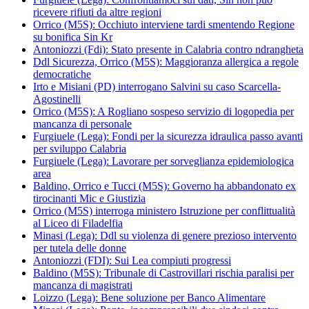
ricevere rifiuti da altre regioni
Orrico (M5S): Occhiuto interviene tardi smentendo Regione
su bonifica Sin Kr
Antoniozzi (Fdi): Stato presente in Calabria contro ndrangheta
Ddl Sicurezza, Orrico (M5S): Maggioranza allergica a regole
democratiche
Irto e Misiani (PD) interrogano Salvini su caso Scarcella-
Agostinelli
Orrico (M5S): A Rogliano sospeso servizio di logopedia per
mancanza di personale
Furgiuele (Lega): Fondi per la sicurezza idraulica passo avanti
per sviluppo Calabria
Furgiuele (Lega): Lavorare per sorveglianza epidemiologica
area
Baldino, Orrico e Tucci (M5S): Governo ha abbandonato ex
tirocinanti Mic e Giustizia
Orrico (M5S) interroga ministero Istruzione per conflittualità
al Liceo di Filadelfia
Minasi (Lega): Ddl su violenza di genere prezioso intervento
per tutela delle donne
Antoniozzi (FDI): Sui Lea compiuti progressi
Baldino (M5S): Tribunale di Castrovillari rischia paralisi per
mancanza di magistrati
Loizzo (Lega): Bene soluzione per Banco Alimentare