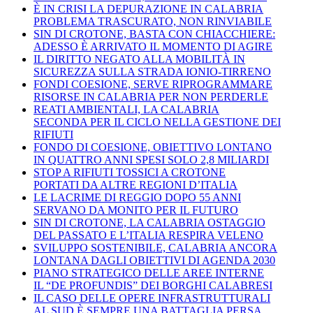
È IN CRISI LA DEPURAZIONE IN CALABRIA
PROBLEMA TRASCURATO, NON RINVIABILE
SIN DI CROTONE, BASTA CON CHIACCHIERE:
ADESSO È ARRIVATO IL MOMENTO DI AGIRE
IL DIRITTO NEGATO ALLA MOBILITÀ IN
SICUREZZA SULLA STRADA IONIO-TIRRENO
FONDI COESIONE, SERVE RIPROGRAMMARE
RISORSE IN CALABRIA PER NON PERDERLE
REATI AMBIENTALI, LA CALABRIA
SECONDA PER IL CICLO NELLA GESTIONE DEI
RIFIUTI
FONDO DI COESIONE, OBIETTIVO LONTANO
IN QUATTRO ANNI SPESI SOLO 2,8 MILIARDI
STOP A RIFIUTI TOSSICI A CROTONE
PORTATI DA ALTRE REGIONI D’ITALIA
LE LACRIME DI REGGIO DOPO 55 ANNI
SERVANO DA MONITO PER IL FUTURO
SIN DI CROTONE, LA CALABRIA OSTAGGIO
DEL PASSATO E L’ITALIA RESPIRA VELENO
SVILUPPO SOSTENIBILE, CALABRIA ANCORA
LONTANA DAGLI OBIETTIVI DI AGENDA 2030
PIANO STRATEGICO DELLE AREE INTERNE
IL “DE PROFUNDIS” DEI BORGHI CALABRESI
IL CASO DELLE OPERE INFRASTRUTTURALI
AL SUD È SEMPRE UNA BATTAGLIA PERSA