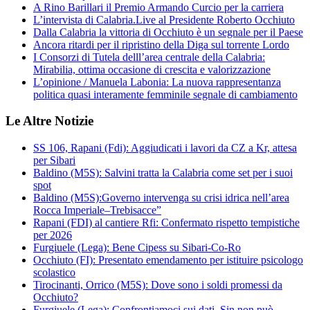
A Rino Barillari il Premio Armando Curcio per la carriera
L’intervista di Calabria.Live al Presidente Roberto Occhiuto
Dalla Calabria la vittoria di Occhiuto è un segnale per il Paese
Ancora ritardi per il ripristino della Diga sul torrente Lordo
I Consorzi di Tutela delll’area centrale della Calabria:
Mirabilia, ottima occasione di crescita e valorizzazione
L’opinione / Manuela Labonia: La nuova rappresentanza
politica quasi interamente femminile segnale di cambiamento
Le Altre Notizie
SS 106, Rapani (Fdi): Aggiudicati i lavori da CZ a Kr, attesa
per Sibari
Baldino (M5S): Salvini tratta la Calabria come set per i suoi
spot
Baldino (M5S):Governo intervenga su crisi idrica nell’area
Rocca Imperiale–Trebisacce”
Rapani (FDI) al cantiere Rfi: Confermato rispetto tempistiche
per 2026
Furgiuele (Lega): Bene Cipess su Sibari-Co-Ro
Occhiuto (FI): Presentato emendamento per istituire psicologo
scolastico
Tirocinanti, Orrico (M5S): Dove sono i soldi promessi da
Occhiuto?
Furgiuele (Lega): Confrontiamoci sui dati, Sin non può