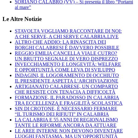
SORIANO CALABRO (VV) – Si presenta il libro “Portami
al mare”
Le Altre Notizie
STAVOLTA VOGLIAMO RACCONTARE DI NOI:
A CHE SERVE, A CHI SERVE CALABRIA.LIVE
ALTRO CHE ADDIO: LA RINASCITA DEI
BORGHI CALABRESI È DAVVERO POSSIBILE
REGGIO EMILIA CANCELLA VIALE CUTRO?
UN BRUTTO SEGNALE DI VERO DISPREZZO
INVECCHIAMENTO E LONGEVITÀ: WELFARE
E OPPORTUNITÀ COME LEVA DI SVILUPPO
INDAGINI, IL LOGORAMENTO DI OCCHIUTO
IL PRESIDENTE ASPETTA L’ARCHIVIAZIONE
ARTIGIANATO CALABRESE, UN COMPARTO
CHE RESISTE CON TENACIA A DIFFICOLTÀ
FORMAZIONE, IL PARADOSSO IN CALABRIA
TRA ECCELLENZA E FRAGILITÀ SCOLASTICA
SIN DI CROTONE, È NECESSARIO FERMARE
“IL TURISMO DEI RIFIUTI” IN CALABRIA
LA CALABRIA E 55 ANNI DI REGIONALISMO
TANTE LE RIFORME ANCORA DA ATTUARE
LE AREE INTERNE NON DEVONO DIVENTARE
LUOGHI FANTASMA, MA UN’OPPORTUNITÀ