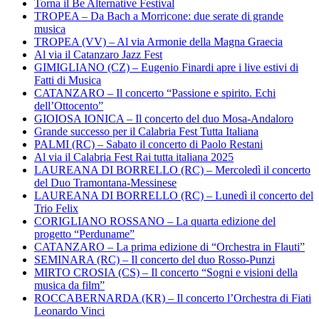
Torna il Be Alternative Festival
TROPEA – Da Bach a Morricone: due serate di grande
musica
TROPEA (VV) – Al via Armonie della Magna Graecia
Al via il Catanzaro Jazz Fest
GIMIGLIANO (CZ) – Eugenio Finardi apre i live estivi di
Fatti di Musica
CATANZARO – Il concerto “Passione e spirito. Echi
dell’Ottocento”
GIOIOSA IONICA – Il concerto del duo Mosa-Andaloro
Grande successo per il Calabria Fest Tutta Italiana
PALMI (RC) – Sabato il concerto di Paolo Restani
Al via il Calabria Fest Rai tutta italiana 2025
LAUREANA DI BORRELLO (RC) – Mercoledì il concerto
del Duo Tramontana-Messinese
LAUREANA DI BORRELLO (RC) – Lunedì il concerto del
Trio Felix
CORIGLIANO ROSSANO – La quarta edizione del
progetto “Perduname”
CATANZARO – La prima edizione di “Orchestra in Flauti”
SEMINARA (RC) – Il concerto del duo Rosso-Punzi
MIRTO CROSIA (CS) – Il concerto “Sogni e visioni della
musica da film”
ROCCABERNARDA (KR) – Il concerto l’Orchestra di Fiati
Leonardo Vinci