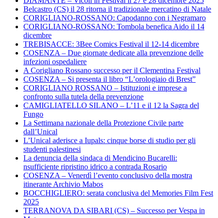
DIAMANTE – Vicoli in Festival il 27 e 28 dicembre 2025
Belcastro (CS) il 28 ritorna il tradizionale mercatino di Natale
CORIGLIANO-ROSSANO: Capodanno con i Negramaro
CORIGLIANO-ROSSANO: Tombola benefica Aido il 14
dicembre
TREBISACCE: 3Bee Comics Festival il 12-14 dicembre
COSENZA – Due giornate dedicate alla prevenzione delle
infezioni ospedaliere
A Corigliano Rossano successo per il Clementina Festival
COSENZA – Si presenta il libro “L’orologiaio di Brest”
CORIGLIANO ROSSANO – Istituzioni e imprese a
confronto sulla tutela della prevenzione
CAMIGLIATELLO SILANO – L’11 e il 12 la Sagra del
Fungo
La Settimana nazionale della Protezione Civile parte
dall’Unical
L’Unical aderisce a Iupals: cinque borse di studio per gli
studenti palestinesi
La denuncia della sindaca di Mendicino Bucarelli:
nsufficiente ripristino idrico a contrada Rosario
COSENZA – Venerdì l’evento conclusivo della mostra
itinerante Archivio Mabos
BOCCHIGLIERO: serata conclusiva del Memories Film Fest
2025
TERRANOVA DA SIBARI (CS) – Successo per Vespa in