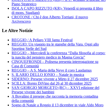
Piano Strategico
ISOLA CAPO RIZZUTO (KR)- Venerdì si presenta il libro
di mons. Staglianò
CROTONE / Chi è don Alberto Torriani, il nuovo
Arcivescovo
Le Altre Notizie
REGGIO / A Pellaro VIII Jamu Festival
REGGIO: Un viaggio tra le stanghe della Vara. Oggi allo
Sporting Stelle del Sud
REGGIO – Mercoledì la conferenza “Dalla filosofia al corpo:
la nascita del pensiero medico in Magna Grecia”
CINQUEFRONDI – Polisena presenta interrogazione su
Casa di Comunità
REGGIO – A S. Maria della Neve il coro Laudamus
S. ILARIO DELLO IONIO – Natale in musica
SIDERNO: Presepe vivente a Mirto il 27 dicembre 2025
SCILLA: Borgo DiVino dal 26 al 30 dicembre 2025
SAN GIORGIO MORGETO (RC) – XXVI edizione del
Presepe vivente dei bambini
A Bovalino il presepe che racconta la memoria contadina
della comunità
Sogno di Natale a Reggio il 13 dicembre in viale Aldo Moro