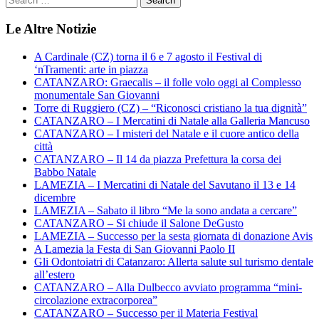
Le Altre Notizie
A Cardinale (CZ) torna il 6 e 7 agosto il Festival di
‘nTramenti: arte in piazza
CATANZARO: Graecalis – il folle volo oggi al Complesso
monumentale San Giovanni
Torre di Ruggiero (CZ) – “Riconosci cristiano la tua dignità”
CATANZARO – I Mercatini di Natale alla Galleria Mancuso
CATANZARO – I misteri del Natale e il cuore antico della
città
CATANZARO – Il 14 da piazza Prefettura la corsa dei
Babbo Natale
LAMEZIA – I Mercatini di Natale del Savutano il 13 e 14
dicembre
LAMEZIA – Sabato il libro “Me la sono andata a cercare”
CATANZARO – Si chiude il Salone DeGusto
LAMEZIA – Successo per la sesta giornata di donazione Avis
A Lamezia la Festa di San Giovanni Paolo II
Gli Odontoiatri di Catanzaro: Allerta salute sul turismo dentale
all’estero
CATANZARO – Alla Dulbecco avviato programma “mini-
circolazione extracorporea”
CATANZARO – Successo per il Materia Festival