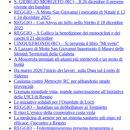
S. GIORGIO MORGETO (RC) – Il 26 dicembre il presepe
vivente dei bambini
REGGIO – A Motta San Giovanni i mercatini di Natale il 13
e 14 dicembre 2025
REGGIO – Con Abyss un tuffo nello Stretto il 18 dicembre
2025
REGGIO – A Gallico la benedizione dei motociclisti e dei
caschi il 21-dicembre
CINQUEFRONDI (RC) – Si presenta il libro “Mi svelo”
A Lazzaro di Motta San Giovanni Inaugurato il Museo delle
Identità Territoriali della Calabria
A Mosorrofa premiati gli alunni più meritevoli e un gesto di
bontà
Da marzo 2026 l’inizio dei lavori sulla Diga sul Lordo di
Siderno
Caulonia contro Metrocity RC per abbandono strade
provinciali
Giornata mondiale vista, grande partecipazione all’iniziativa
della UICI di Reggio
Le iniziative solidali per l’Ospedale di Locri
REGGIO – Installato un defibrillatore al Tempietto
Il vino L’eroico della cooperativa costa viola
La medicina di genere per un sistema sanitario più equo ed
efficace: l’incontro a Reggio
REGGIO – Federimpreseuropa presenta programma a