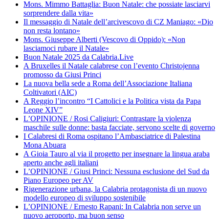
Mons. Mimmo Battaglia: Buon Natale: che possiate lasciarvi
sorprendere dalla vita»
Il messaggio di Natale dell’arcivescovo di CZ Maniago: «Dio
non resta lontano»
Mons. Giuseppe Alberti (Vescovo di Oppido): «Non
lasciamoci rubare il Natale»
Buon Natale 2025 da Calabria.Live
A Bruxelles il Natale calabrese con l’evento Christojenna
promosso da Giusi Princi
La nuova bella sede a Roma dell’Associazione Italiana
Coltivatori (AIC)
A Reggio l’incontro “I Cattolici e la Politica vista da Papa
Leone XIV”
L’OPINIONE / Rosi Caligiuri: Contrastare la violenza
maschile sulle donne: basta facciate, servono scelte di governo
I Calabresi di Roma ospitano l’Ambasciatrice di Palestina
Mona Abuara
A Gioia Tauro al via il progetto per insegnare la lingua araba
aperto anche agli italiani
L’OPINIONE / Giusi Princi: Nessuna esclusione del Sud da
Piano Europeo per AV
Rigenerazione urbana, la Calabria protagonista di un nuovo
modello europeo di sviluppo sostenibile
L’OPINIONE / Ernesto Rapani: In Calabria non serve un
nuovo aeroporto, ma buon senso