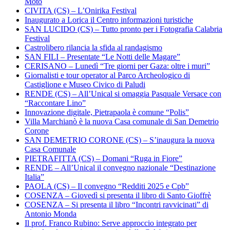
Moto
CIVITA (CS) – L’Onirika Festival
Inaugurato a Lorica il Centro informazioni turistiche
SAN LUCIDO (CS) – Tutto pronto per i Fotografia Calabria
Festival
Castrolibero rilancia la sfida al randagismo
SAN FILI – Presentate “Le Notti delle Magare”
CERISANO – Lunedì “Tre giorni per Gaza: oltre i muri”
Giornalisti e tour operator al Parco Archeologico di
Castiglione e Museo Civico di Paludi
RENDE (CS) – All’Unical si omaggia Pasquale Versace con
“Raccontare Lino”
Innovazione digitale, Pietrapaola è comune “Polis”
Villa Marchianò è la nuova Casa comunale di San Demetrio
Corone
SAN DEMETRIO CORONE (CS) – S’inaugura la nuova
Casa Comunale
PIETRAFITTA (CS) – Domani “Ruga in Fiore”
RENDE – All’Unical il convegno nazionale “Destinazione
Italia”
PAOLA (CS) – Il convegno “Redditi 2025 e Cpb”
COSENZA – Giovedì si presenta il libro di Santo Gioffrè
COSENZA – Si presenta il libro “Incontri ravvicinati” di
Antonio Monda
Il prof. Franco Rubino: Serve approccio integrato per