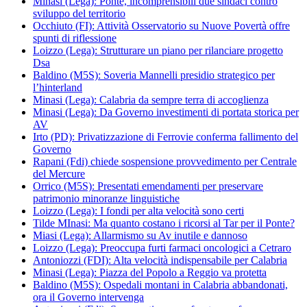
Minasi (Lega): Ponte, incomprensibili due sindaci contro
sviluppo del territorio
Occhiuto (FI): Attività Osservatorio su Nuove Povertà offre
spunti di riflessione
Loizzo (Lega): Strutturare un piano per rilanciare progetto
Dsa
Baldino (M5S): Soveria Mannelli presidio strategico per
l’hinterland
Minasi (Lega): Calabria da sempre terra di accoglienza
Minasi (Lega): Da Governo investimenti di portata storica per
AV
Irto (PD): Privatizzazione di Ferrovie conferma fallimento del
Governo
Rapani (Fdi) chiede sospensione provvedimento per Centrale
del Mercure
Orrico (M5S): Presentati emendamenti per preservare
patrimonio minoranze linguistiche
Loizzo (Lega): I fondi per alta velocità sono certi
Tilde MInasi: Ma quanto costano i ricorsi al Tar per il Ponte?
Miasi (Lega): Allarmismo su Av inutile e dannoso
Loizzo (Lega): Preoccupa furti farmaci oncologici a Cetraro
Antoniozzi (FDI): Alta velocità indispensabile per Calabria
Minasi (Lega): Piazza del Popolo a Reggio va protetta
Baldino (M5S): Ospedali montani in Calabria abbandonati,
ora il Governo intervenga