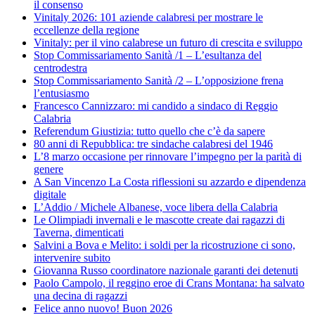
il consenso
Vinitaly 2026: 101 aziende calabresi per mostrare le
eccellenze della regione
Vinitaly: per il vino calabrese un futuro di crescita e sviluppo
Stop Commissariamento Sanità /1 – L’esultanza del
centrodestra
Stop Commissariamento Sanità /2 – L’opposizione frena
l’entusiasmo
Francesco Cannizzaro: mi candido a sindaco di Reggio
Calabria
Referendum Giustizia: tutto quello che c’è da sapere
80 anni di Repubblica: tre sindache calabresi del 1946
L’8 marzo occasione per rinnovare l’impegno per la parità di
genere
A San Vincenzo La Costa riflessioni su azzardo e dipendenza
digitale
L’Addio / Michele Albanese, voce libera della Calabria
Le Olimpiadi invernali e le mascotte create dai ragazzi di
Taverna, dimenticati
Salvini a Bova e Melito: i soldi per la ricostruzione ci sono,
intervenire subito
Giovanna Russo coordinatore nazionale garanti dei detenuti
Paolo Campolo, il reggino eroe di Crans Montana: ha salvato
una decina di ragazzi
Felice anno nuovo! Buon 2026