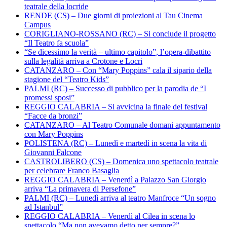
teatrale della locride
RENDE (CS) – Due giorni di proiezioni al Tau Cinema
Campus
CORIGLIANO-ROSSANO (RC) – Si conclude il progetto
“Il Teatro fa scuola”
“Se dicessimo la verità – ultimo capitolo”, l’opera-dibattito
sulla legalità arriva a Crotone e Locri
CATANZARO – Con “Mary Poppins” cala il sipario della
stagione del “Teatro Kids”
PALMI (RC) – Successo di pubblico per la parodia de “I
promessi sposi”
REGGIO CALABRIA – Si avvicina la finale del festival
“Facce da bronzi”
CATANZARO – Al Teatro Comunale domani appuntamento
con Mary Poppins
POLISTENA (RC) – Lunedì e martedì in scena la vita di
Giovanni Falcone
CASTROLIBERO (CS) – Domenica uno spettacolo teatrale
per celebrare Franco Basaglia
REGGIO CALABRIA – Venerdì a Palazzo San Giorgio
arriva “La primavera di Persefone”
PALMI (RC) – Lunedì arriva al teatro Manfroce “Un sogno
ad Istanbul”
REGGIO CALABRIA – Venerdì al Cilea in scena lo
spettacolo “Ma non avevamo detto per sempre?”