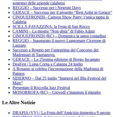
sostegno delle aziende calabresi
REGGIO – Successo per i Negroni Days
GERACE – Successo per il progetto “Best Artist in Gerace”
CINQUEFRONDI– Cartoon Show Party: l’unica tappa in
Calabria
SCILLA-FAVAZZINA: la Festa di San Rocco
CAMINI – La mostra “Non dista” di Fabio Adani
CINQUEFRONDI (RC) – Domenica la sagra contadina
REGGIO – Inaugurato il nuovo Lungomare Cicerone di
Lazzaro
Successo a Reggio per l’anteprima del Concorso dei
Madonnari di Taurianova.
GERACE – La 25esima edizione di Borgo Incantato
DeaFest / Luisa Corna a Calanna 24 luglio
A Rosarno si celebra l’incoronazione della Madonna di
Patmos
SIDERNO – Dal 25 luglio “Immersi nel Blu-Festival del
Mare”
Presentato il Roccella Jazz Festival
MOSORROFA (RC) – Giovedì s’inaugura il murales
Le Altre Notizie
DRAPIA (VV) / La Festa dell’Amicizia domenica 9 agosto