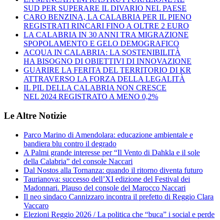
SUD PER SUPERARE IL DIVARIO NEL PAESE
CARO BENZINA, LA CALABRIA PER IL PIENO
REGISTRATI RINCARI FINO A OLTRE 2 EURO
LA CALABRIA IN 30 ANNI TRA MIGRAZIONE
SPOPOLAMENTO E GELO DEMOGRAFICO
ACQUA IN CALABRIA: LA SOSTENIBILITÀ
HA BISOGNO DI OBIETTIVI DI INNOVAZIONE
GUARIRE LA FERITA DEL TERRITORIO DI KR
ATTRAVERSO LA FORZA DELLA LEGALITÀ
IL PIL DELLA CALABRIA NON CRESCE
NEL 2024 REGISTRATO A MENO 0,2%
Le Altre Notizie
Parco Marino di Amendolara: educazione ambientale e
bandiera blu contro il degrado
A Palmi grande interesse per “Il Vento di Dahkla e il sole
della Calabria” del console Naccari
Dal Nostos alla Tornanza: quando il ritorno diventa futuro
Taurianova: successo dell’XI edizione del Festival dei
Madonnari. Plauso del console del Marocco Naccari
Il neo sindaco Cannizzaro incontra il prefetto di Reggio Clara
Vaccaro
Elezioni Reggio 2026 / La politica che “buca” i social e perde