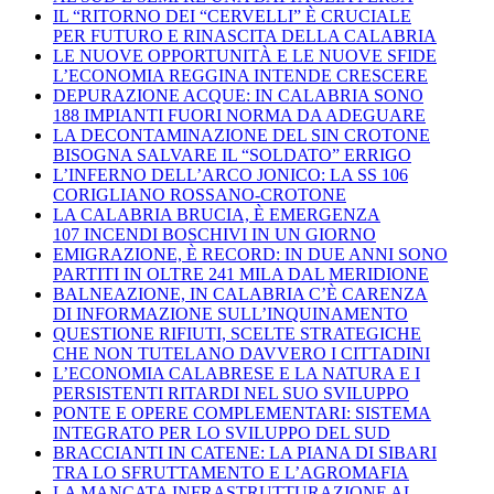
IL “RITORNO DEI “CERVELLI” È CRUCIALE
PER FUTURO E RINASCITA DELLA CALABRIA
LE NUOVE OPPORTUNITÀ E LE NUOVE SFIDE
L’ECONOMIA REGGINA INTENDE CRESCERE
DEPURAZIONE ACQUE: IN CALABRIA SONO
188 IMPIANTI FUORI NORMA DA ADEGUARE
LA DECONTAMINAZIONE DEL SIN CROTONE
BISOGNA SALVARE IL “SOLDATO” ERRIGO
L’INFERNO DELL’ARCO JONICO: LA SS 106
CORIGLIANO ROSSANO-CROTONE
LA CALABRIA BRUCIA, È EMERGENZA
107 INCENDI BOSCHIVI IN UN GIORNO
EMIGRAZIONE, È RECORD: IN DUE ANNI SONO
PARTITI IN OLTRE 241 MILA DAL MERIDIONE
BALNEAZIONE, IN CALABRIA C’È CARENZA
DI INFORMAZIONE SULL’INQUINAMENTO
QUESTIONE RIFIUTI, SCELTE STRATEGICHE
CHE NON TUTELANO DAVVERO I CITTADINI
L’ECONOMIA CALABRESE E LA NATURA E I
PERSISTENTI RITARDI NEL SUO SVILUPPO
PONTE E OPERE COMPLEMENTARI: SISTEMA
INTEGRATO PER LO SVILUPPO DEL SUD
BRACCIANTI IN CATENE: LA PIANA DI SIBARI
TRA LO SFRUTTAMENTO E L’AGROMAFIA
LA MANCATA INFRASTRUTTURAZIONE AL