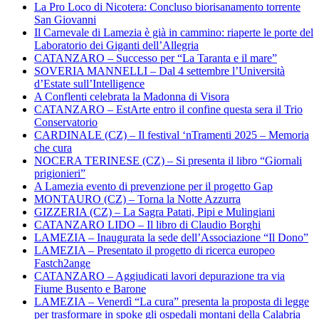
La Pro Loco di Nicotera: Concluso biorisanamento torrente
San Giovanni
Il Carnevale di Lamezia è già in cammino: riaperte le porte del
Laboratorio dei Giganti dell’Allegria
CATANZARO – Successo per “La Taranta e il mare”
SOVERIA MANNELLI – Dal 4 settembre l’Università
d’Estate sull’Intelligence
A Conflenti celebrata la Madonna di Visora
CATANZARO – EstArte entro il confine questa sera il Trio
Conservatorio
CARDINALE (CZ) – Il festival ‘nTramenti 2025 – Memoria
che cura
NOCERA TERINESE (CZ) – Si presenta il libro “Giornali
prigionieri”
A Lamezia evento di prevenzione per il progetto Gap
MONTAURO (CZ) – Torna la Notte Azzurra
GIZZERIA (CZ) – La Sagra Patati, Pipi e Mulingiani
CATANZARO LIDO – Il libro di Claudio Borghi
LAMEZIA – Inaugurata la sede dell’Associazione “Il Dono”
LAMEZIA – Presentato il progetto di ricerca europeo
Fastch2ange
CATANZARO – Aggiudicati lavori depurazione tra via
Fiume Busento e Barone
LAMEZIA – Venerdì “La cura” presenta la proposta di legge
per trasformare in spoke gli ospedali montani della Calabria