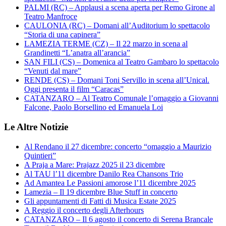
PALMI (RC) – Applausi a scena aperta per Remo Girone al
Teatro Manfroce
CAULONIA (RC) – Domani all’Auditorium lo spettacolo
“Storia di una capinera”
LAMEZIA TERME (CZ) – Il 22 marzo in scena al
Grandinetti “L’anatra all’arancia”
SAN FILI (CS) – Domenica al Teatro Gambaro lo spettacolo
“Venuti dal mare”
RENDE (CS) – Domani Toni Servillo in scena all’Unical.
Oggi presenta il film “Caracas”
CATANZARO – Al Teatro Comunale l’omaggio a Giovanni
Falcone, Paolo Borsellino ed Emanuela Loi
Le Altre Notizie
Al Rendano il 27 dicembre: concerto “omaggio a Maurizio
Quintieri”
A Praja a Mare: Prajazz 2025 il 23 dicembre
Al TAU l’11 dicembre Danilo Rea Chansons Trio
Ad Amantea Le Passioni amorose l’11 dicembre 2025
Lamezia – Il 19 dicembre Blue Stuff in concerto
Gli appuntamenti di Fatti di Musica Estate 2025
A Reggio il concerto degli Afterhours
CATANZARO – Il 6 agosto il concerto di Serena Brancale