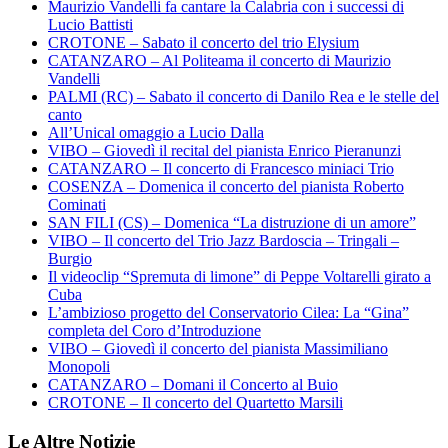
Maurizio Vandelli fa cantare la Calabria con i successi di
Lucio Battisti
CROTONE – Sabato il concerto del trio Elysium
CATANZARO – Al Politeama il concerto di Maurizio
Vandelli
PALMI (RC) – Sabato il concerto di Danilo Rea e le stelle del
canto
All’Unical omaggio a Lucio Dalla
VIBO – Giovedì il recital del pianista Enrico Pieranunzi
CATANZARO – Il concerto di Francesco miniaci Trio
COSENZA – Domenica il concerto del pianista Roberto
Cominati
SAN FILI (CS) – Domenica “La distruzione di un amore”
VIBO – Il concerto del Trio Jazz Bardoscia – Tringali –
Burgio
Il videoclip “Spremuta di limone” di Peppe Voltarelli girato a
Cuba
L’ambizioso progetto del Conservatorio Cilea: La “Gina”
completa del Coro d’Introduzione
VIBO – Giovedì il concerto del pianista Massimiliano
Monopoli
CATANZARO – Domani il Concerto al Buio
CROTONE – Il concerto del Quartetto Marsili
Le Altre Notizie