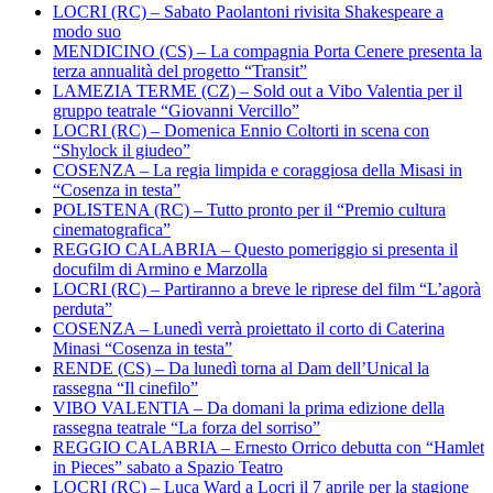
LOCRI (RC) – Sabato Paolantoni rivisita Shakespeare a
modo suo
MENDICINO (CS) – La compagnia Porta Cenere presenta la
terza annualità del progetto “Transit”
LAMEZIA TERME (CZ) – Sold out a Vibo Valentia per il
gruppo teatrale “Giovanni Vercillo”
LOCRI (RC) – Domenica Ennio Coltorti in scena con
“Shylock il giudeo”
COSENZA – La regia limpida e coraggiosa della Misasi in
“Cosenza in testa”
POLISTENA (RC) – Tutto pronto per il “Premio cultura
cinematografica”
REGGIO CALABRIA – Questo pomeriggio si presenta il
docufilm di Armino e Marzolla
LOCRI (RC) – Partiranno a breve le riprese del film “L’agorà
perduta”
COSENZA – Lunedì verrà proiettato il corto di Caterina
Minasi “Cosenza in testa”
RENDE (CS) – Da lunedì torna al Dam dell’Unical la
rassegna “Il cinefilo”
VIBO VALENTIA – Da domani la prima edizione della
rassegna teatrale “La forza del sorriso”
REGGIO CALABRIA – Ernesto Orrico debutta con “Hamlet
in Pieces” sabato a Spazio Teatro
LOCRI (RC) – Luca Ward a Locri il 7 aprile per la stagione