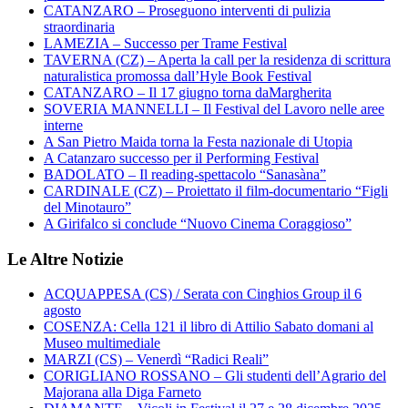
CATANZARO – Proseguono interventi di pulizia
straordinaria
LAMEZIA – Successo per Trame Festival
TAVERNA (CZ) – Aperta la call per la residenza di scrittura
naturalistica promossa dall’Hyle Book Festival
CATANZARO – Il 17 giugno torna daMargherita
SOVERIA MANNELLI – Il Festival del Lavoro nelle aree
interne
A San Pietro Maida torna la Festa nazionale di Utopia
A Catanzaro successo per il Performing Festival
BADOLATO – Il reading-spettacolo “Sanasàna”
CARDINALE (CZ) – Proiettato il film-documentario “Figli
del Minotauro”
A Girifalco si conclude “Nuovo Cinema Coraggioso”
Le Altre Notizie
ACQUAPPESA (CS) / Serata con Cinghios Group il 6
agosto
COSENZA: Cella 121 il libro di Attilio Sabato domani al
Museo multimediale
MARZI (CS) – Venerdì “Radici Reali”
CORIGLIANO ROSSANO – Gli studenti dell’Agrario del
Majorana alla Diga Farneto