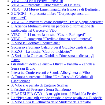
VIBO – Al via il Festival Pensa Tu
VIBO – Si presenta il libro “Inferi” di De Masi
VIBO – Al Museo Lìmen inaugurata la mostra di Berlingeri
ZUNGRI – Si presenta il libro “Corpus speluncarum
medioevi”
VIBO – La mostra “Cesare Berlingeri. Tra le pieghe dell’arte”
L’Azienda Mulinum avvia un percorso di formazione di
pasticceria nel Carcere di Vibo
VIBO – Il 14 marzo la mostra “Cesare Berlingeri”
VIBO – Il convegno “Credito e finanza per l’impresa”
A Vibo le Giornate Leoluchiane”
Successo a Soriano Calabro per il Giubileo degli Artisti
PIZZO – La mostra “Cuori d’inchiostro”
A Soriano la Giornata Giubilare Diocesana dedicata agli
Artisti
Gli studenti dello Zaleuco – Oliveti – Panetta – Zanotti a
Serra san Bruno
Intesa tra Confesercenti e Scuola Alberghiera di Vibo
A Tropea si presenta il libro “Oro Rosso di Calabria” di
Cinquegrana
A Vibo si è parlato di Eugenio Scalfari
Il fascino del Presepe a Serra San Bruno
FILADELFIA (VV) – A maggio torna il Filadelfia Festival
La “Pignolata” più grande chiude le feste natalizie a Filadelfia
A Vibo al via la Settimana dello Studente del Capialbi