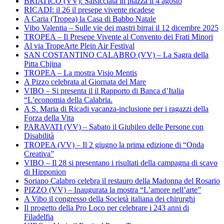
BRIATICO (VV): Salsicciata in piazza il 4 agosto
RICADI: il 26 il presepe vivente ricadese
A Caria (Tropea) la Casa di Babbo Natale
Vibo Valentia – Sulle vie dei mastri birrai il 12 dicembre 2025
TROPEA – Il Presepe Vivente al Convento dei Frati Minori
Al via TropeArte Plein Air Festival
SAN COSTANTINO CALABRO (VV) – La Sagra della
Pitta Chjina
TROPEA – La mostra Visio Mentis
A Pizzo celebrata al Giornata del Mare
VIBO – Si presenta il il Rapporto di Banca d’Italia
“L’economia della Calabria.
A S. Maria di Ricadi vacanza-inclusione per i ragazzi della
Forza della Vita
PARAVATI (VV) – Sabato il Giubileo delle Persone con
Disabilità
TROPEA (VV) – Il 2 giugno la prima edizione di “Onda
Creativa”
VIBO – Il 28 si presentano i risultati della campagna di scavo
di Hipponion
Soriano Calabro celebra il restauro della Madonna del Rosario
PIZZO (VV) – Inaugurata la mostra “L’amore nell’arte”
A Vibo il congresso della Società italiana dei chirurghi
Il progetto della Pro Loco per celebrare i 243 anni di
Filadelfia