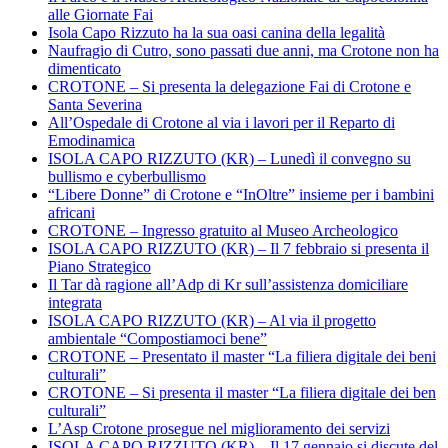
alle Giornate Fai
Isola Capo Rizzuto ha la sua oasi canina della legalità
Naufragio di Cutro, sono passati due anni, ma Crotone non ha
dimenticato
CROTONE – Si presenta la delegazione Fai di Crotone e
Santa Severina
All’Ospedale di Crotone al via i lavori per il Reparto di
Emodinamica
ISOLA CAPO RIZZUTO (KR) – Lunedì il convegno su
bullismo e cyberbullismo
“Libere Donne” di Crotone e “InOltre” insieme per i bambini
africani
CROTONE – Ingresso gratuito al Museo Archeologico
ISOLA CAPO RIZZUTO (KR) – Il 7 febbraio si presenta il
Piano Strategico
Il Tar dà ragione all’Adp di Kr sull’assistenza domiciliare
integrata
ISOLA CAPO RIZZUTO (KR) – Al via il progetto
ambientale “Compostiamoci bene”
CROTONE – Presentato il master “La filiera digitale dei beni
culturali”
CROTONE – Si presenta il master “La filiera digitale dei ben
culturali”
L’Asp Crotone prosegue nel miglioramento dei servizi
ISOLA CAPO RIZZUTO (KR) – Il 17 gennaio si discute del