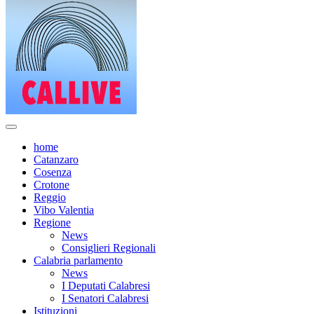
home
Catanzaro
Cosenza
Crotone
Reggio
Vibo Valentia
Regione
News
Consiglieri Regionali
Calabria parlamento
News
I Deputati Calabresi
I Senatori Calabresi
Istituzioni