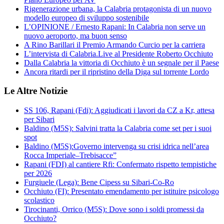
Rigenerazione urbana, la Calabria protagonista di un nuovo
modello europeo di sviluppo sostenibile
L’OPINIONE / Ernesto Rapani: In Calabria non serve un
nuovo aeroporto, ma buon senso
A Rino Barillari il Premio Armando Curcio per la carriera
L’intervista di Calabria.Live al Presidente Roberto Occhiuto
Dalla Calabria la vittoria di Occhiuto è un segnale per il Paese
Ancora ritardi per il ripristino della Diga sul torrente Lordo
Le Altre Notizie
SS 106, Rapani (Fdi): Aggiudicati i lavori da CZ a Kr, attesa
per Sibari
Baldino (M5S): Salvini tratta la Calabria come set per i suoi
spot
Baldino (M5S):Governo intervenga su crisi idrica nell’area
Rocca Imperiale–Trebisacce”
Rapani (FDI) al cantiere Rfi: Confermato rispetto tempistiche
per 2026
Furgiuele (Lega): Bene Cipess su Sibari-Co-Ro
Occhiuto (FI): Presentato emendamento per istituire psicologo
scolastico
Tirocinanti, Orrico (M5S): Dove sono i soldi promessi da
Occhiuto?