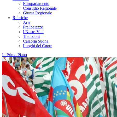
Europarlamento
Consiglio Regionale
Giunta Regionale
Rubriche
Arte
Prelibatezze
I Nostri Vini
Tradizioni
Calabria Suona
Luoghi del Cuore
In Primo Piano