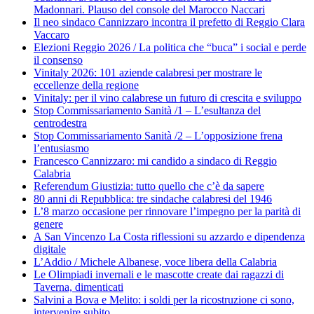
Madonnari. Plauso del console del Marocco Naccari
Il neo sindaco Cannizzaro incontra il prefetto di Reggio Clara
Vaccaro
Elezioni Reggio 2026 / La politica che “buca” i social e perde
il consenso
Vinitaly 2026: 101 aziende calabresi per mostrare le
eccellenze della regione
Vinitaly: per il vino calabrese un futuro di crescita e sviluppo
Stop Commissariamento Sanità /1 – L’esultanza del
centrodestra
Stop Commissariamento Sanità /2 – L’opposizione frena
l’entusiasmo
Francesco Cannizzaro: mi candido a sindaco di Reggio
Calabria
Referendum Giustizia: tutto quello che c’è da sapere
80 anni di Repubblica: tre sindache calabresi del 1946
L’8 marzo occasione per rinnovare l’impegno per la parità di
genere
A San Vincenzo La Costa riflessioni su azzardo e dipendenza
digitale
L’Addio / Michele Albanese, voce libera della Calabria
Le Olimpiadi invernali e le mascotte create dai ragazzi di
Taverna, dimenticati
Salvini a Bova e Melito: i soldi per la ricostruzione ci sono,
intervenire subito