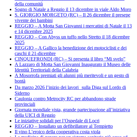
della comunità
Sogno di Natale a Reggio il 13 dicembre in viale Aldo Moro
S. GIORGIO MORGETO (RC) – Il 26 dicembre il presepe
vivente dei bambini
REGGIO – A Motta San Giovanni i mercatini di Natale il 13
e 14 dicembre 2025
REGGIO – Con Abyss un tuffo nello Stretto il 18 dicembre
2025
REGGIO – A Gallico la benedizione dei motociclisti e dei
caschi il 21-dicembre
CINQUEFRONDI (RC) – Si presenta il libro “Mi svelo”
A Lazzaro di Motta San Giovanni Inaugurato il Museo delle
Identità Territoriali della Calabria
A Mosorrofa premiati gli alunni più meritevoli e un gesto di
bontà
Da marzo 2026 l’inizio dei lavori sulla Diga sul Lordo di
Siderno
Caulonia contro Metrocity RC per abbandono strade
provinciali
Giornata mondiale vista, grande partecipazione all’iniziativa
della UICI di Reggio
Le iniziative solidali per l’Ospedale di Locri
REGGIO – Installato un defibrillatore al Tempietto
Il vino L’eroico della cooperativa costa viola