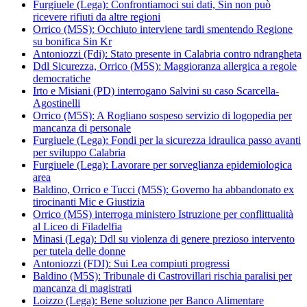
Furgiuele (Lega): Confrontiamoci sui dati, Sin non può
ricevere rifiuti da altre regioni
Orrico (M5S): Occhiuto interviene tardi smentendo Regione
su bonifica Sin Kr
Antoniozzi (Fdi): Stato presente in Calabria contro ndrangheta
Ddl Sicurezza, Orrico (M5S): Maggioranza allergica a regole
democratiche
Irto e Misiani (PD) interrogano Salvini su caso Scarcella-
Agostinelli
Orrico (M5S): A Rogliano sospeso servizio di logopedia per
mancanza di personale
Furgiuele (Lega): Fondi per la sicurezza idraulica passo avanti
per sviluppo Calabria
Furgiuele (Lega): Lavorare per sorveglianza epidemiologica
area
Baldino, Orrico e Tucci (M5S): Governo ha abbandonato ex
tirocinanti Mic e Giustizia
Orrico (M5S) interroga ministero Istruzione per conflittualità
al Liceo di Filadelfia
Minasi (Lega): Ddl su violenza di genere prezioso intervento
per tutela delle donne
Antoniozzi (FDI): Sui Lea compiuti progressi
Baldino (M5S): Tribunale di Castrovillari rischia paralisi per
mancanza di magistrati
Loizzo (Lega): Bene soluzione per Banco Alimentare