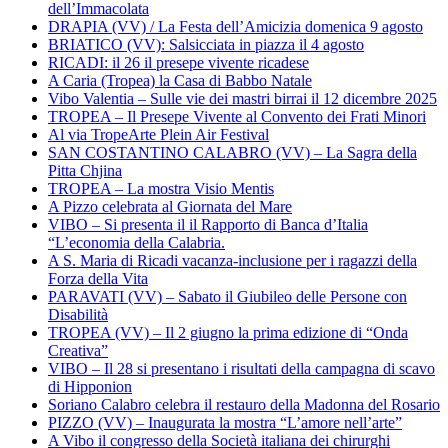
dell’Immacolata
DRAPIA (VV) / La Festa dell’Amicizia domenica 9 agosto
BRIATICO (VV): Salsicciata in piazza il 4 agosto
RICADI: il 26 il presepe vivente ricadese
A Caria (Tropea) la Casa di Babbo Natale
Vibo Valentia – Sulle vie dei mastri birrai il 12 dicembre 2025
TROPEA – Il Presepe Vivente al Convento dei Frati Minori
Al via TropeArte Plein Air Festival
SAN COSTANTINO CALABRO (VV) – La Sagra della
Pitta Chjina
TROPEA – La mostra Visio Mentis
A Pizzo celebrata al Giornata del Mare
VIBO – Si presenta il il Rapporto di Banca d’Italia
“L’economia della Calabria.
A S. Maria di Ricadi vacanza-inclusione per i ragazzi della
Forza della Vita
PARAVATI (VV) – Sabato il Giubileo delle Persone con
Disabilità
TROPEA (VV) – Il 2 giugno la prima edizione di “Onda
Creativa”
VIBO – Il 28 si presentano i risultati della campagna di scavo
di Hipponion
Soriano Calabro celebra il restauro della Madonna del Rosario
PIZZO (VV) – Inaugurata la mostra “L’amore nell’arte”
A Vibo il congresso della Società italiana dei chirurghi