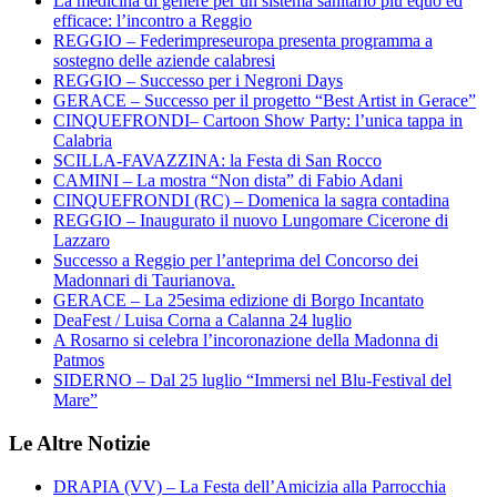
La medicina di genere per un sistema sanitario più equo ed
efficace: l’incontro a Reggio
REGGIO – Federimpreseuropa presenta programma a
sostegno delle aziende calabresi
REGGIO – Successo per i Negroni Days
GERACE – Successo per il progetto “Best Artist in Gerace”
CINQUEFRONDI– Cartoon Show Party: l’unica tappa in
Calabria
SCILLA-FAVAZZINA: la Festa di San Rocco
CAMINI – La mostra “Non dista” di Fabio Adani
CINQUEFRONDI (RC) – Domenica la sagra contadina
REGGIO – Inaugurato il nuovo Lungomare Cicerone di
Lazzaro
Successo a Reggio per l’anteprima del Concorso dei
Madonnari di Taurianova.
GERACE – La 25esima edizione di Borgo Incantato
DeaFest / Luisa Corna a Calanna 24 luglio
A Rosarno si celebra l’incoronazione della Madonna di
Patmos
SIDERNO – Dal 25 luglio “Immersi nel Blu-Festival del
Mare”
Le Altre Notizie
DRAPIA (VV) – La Festa dell’Amicizia alla Parrocchia