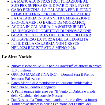
LA MANCATA INFRASTRUTTURAZIONE AL
SUD PER SUPERARE IL DIVARIO NEL PAESE
CARO BENZINA, LA CALABRIA PER IL PIENO
REGISTRATI RINCARI FINO A OLTRE 2 EURO
LA CALABRIA IN 30 ANNI TRA MIGRAZIONE
SPOPOLAMENTO E GELO DEMOGRAFICO
ACQUA IN CALABRIA: LA SOSTENIBILITÀ
HA BISOGNO DI OBIETTIVI DI INNOVAZIONE
GUARIRE LA FERITA DEL TERRITORIO DI KR
ATTRAVERSO LA FORZA DELLA LEGALITÀ
IL PIL DELLA CALABRIA NON CRESCE
NEL 2024 REGISTRATO A MENO 0,2%
Le Altre Notizie
Nuove risorse dal MIUR per le Università calabresi: in arrivo
110,3 milioni
OPPIDO MAMERTINA (RC) – Domani sera il Premio
letterario Palazzaccio
Parco Marino di Amendolara: educazione ambientale e
bandiera blu contro il degrado
A Palmi grande interesse per “Il Vento di Dahkla e il sole
della Calabria” del console Naccari
Dal Nostos alla Tornanza: quando il ritorno diventa futuro
Taurianova: successo dell’XI edizione del Festival dei