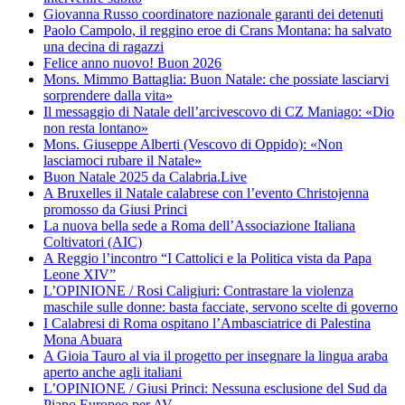
Giovanna Russo coordinatore nazionale garanti dei detenuti
Paolo Campolo, il reggino eroe di Crans Montana: ha salvato
una decina di ragazzi
Felice anno nuovo! Buon 2026
Mons. Mimmo Battaglia: Buon Natale: che possiate lasciarvi
sorprendere dalla vita»
Il messaggio di Natale dell’arcivescovo di CZ Maniago: «Dio
non resta lontano»
Mons. Giuseppe Alberti (Vescovo di Oppido): «Non
lasciamoci rubare il Natale»
Buon Natale 2025 da Calabria.Live
A Bruxelles il Natale calabrese con l’evento Christojenna
promosso da Giusi Princi
La nuova bella sede a Roma dell’Associazione Italiana
Coltivatori (AIC)
A Reggio l’incontro “I Cattolici e la Politica vista da Papa
Leone XIV”
L’OPINIONE / Rosi Caligiuri: Contrastare la violenza
maschile sulle donne: basta facciate, servono scelte di governo
I Calabresi di Roma ospitano l’Ambasciatrice di Palestina
Mona Abuara
A Gioia Tauro al via il progetto per insegnare la lingua araba
aperto anche agli italiani
L’OPINIONE / Giusi Princi: Nessuna esclusione del Sud da
Piano Europeo per AV