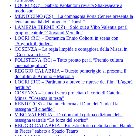
LOCRI (RC) – Sabato Paolantoni rivisita Shakespeare a
modo suo
MENDICINO (CS) – La compagnia Porta Cenere presenta la
terza annualità del progetto “Transit”
LAMEZIA TERME (CZ) – Sold out a Vibo Valentia per il
gruppo teatrale “Giovanni Vercillo”
LOCRI (RC) – Domenica Ennio Coltorti in scena con
“Shylock il giudeo”
COSENZA – La regia limpida e coraggiosa della Misasi in
“Cosenza in testa”
POLISTENA (RC) – Tutto pronto per il “Premio cultura
cinematografica”
REGGIO CALABRIA – Questo pomeriggio si presenta il
docufilm di Armino e Marzolla
LOCRI (RC) – Partiranno a breve le riprese del film “L’agorà
perduta”
COSENZA – Lunedì verrà proiettato il corto di Caterina
Minasi “Cosenza in testa”
RENDE (CS) – Da lunedì torna al Dam dell’Unical la
rassegna “Il cinefilo”
VIBO VALENTIA – Da domani la prima edizione della
rassegna teatrale “La forza del sorriso”
REGGIO CALABRIA – Ernesto Orrico debutta con “Hamlet
in Pieces” sabato a Spazio Teatro