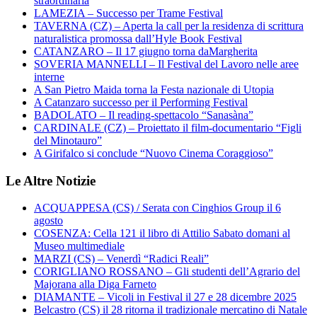
straordinaria
LAMEZIA – Successo per Trame Festival
TAVERNA (CZ) – Aperta la call per la residenza di scrittura
naturalistica promossa dall’Hyle Book Festival
CATANZARO – Il 17 giugno torna daMargherita
SOVERIA MANNELLI – Il Festival del Lavoro nelle aree
interne
A San Pietro Maida torna la Festa nazionale di Utopia
A Catanzaro successo per il Performing Festival
BADOLATO – Il reading-spettacolo “Sanasàna”
CARDINALE (CZ) – Proiettato il film-documentario “Figli
del Minotauro”
A Girifalco si conclude “Nuovo Cinema Coraggioso”
Le Altre Notizie
ACQUAPPESA (CS) / Serata con Cinghios Group il 6
agosto
COSENZA: Cella 121 il libro di Attilio Sabato domani al
Museo multimediale
MARZI (CS) – Venerdì “Radici Reali”
CORIGLIANO ROSSANO – Gli studenti dell’Agrario del
Majorana alla Diga Farneto
DIAMANTE – Vicoli in Festival il 27 e 28 dicembre 2025
Belcastro (CS) il 28 ritorna il tradizionale mercatino di Natale