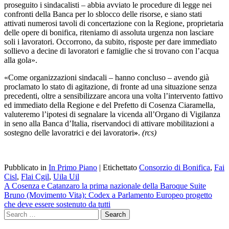
proseguito i sindacalisti – abbia avviato le procedure di legge nei
confronti della Banca per lo sblocco delle risorse, e siano stati
attivati numerosi tavoli di concertazione con la Regione, proprietaria
delle opere di bonifica, riteniamo di assoluta urgenza non lasciare
soli i lavoratori. Occorrono, da subito, risposte per dare immediato
sollievo a decine di lavoratori e famiglie che si trovano con l’acqua
alla gola».
«Come organizzazioni sindacali – hanno concluso – avendo già
proclamato lo stato di agitazione, di fronte ad una situazione senza
precedenti, oltre a sensibilizzare ancora una volta l’intervento fattivo
ed immediato della Regione e del Prefetto di Cosenza Ciaramella,
valuteremo l’ipotesi di segnalare la vicenda all’Organo di Vigilanza
in seno alla Banca d’Italia, riservandoci di attivare mobilitazioni a
sostegno delle lavoratrici e dei lavoratori
»
.
(rcs)
Pubblicato in
In Primo Piano
|
Etichettato
Consorzio di Bonifica
,
Fai
Cisl
,
Flai Cgil
,
Uila Uil
Navigazione
A Cosenza e Catanzaro la prima nazionale della Baroque Suite
Bruno (Movimento Vita): Codex a Parlamento Europeo progetto
articoli
che deve essere sostenuto da tutti