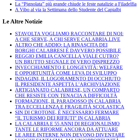
La “Pignolata” più grande chiude le feste natalizie a Filadelfia
A Vibo al via la Settimana dello Studente del Capialbi
Le Altre Notizie
STAVOLTA VOGLIAMO RACCONTARE DI NOI:
A CHE SERVE, A CHI SERVE CALABRIA.LIVE
ALTRO CHE ADDIO: LA RINASCITA DEI
BORGHI CALABRESI È DAVVERO POSSIBILE
REGGIO EMILIA CANCELLA VIALE CUTRO?
UN BRUTTO SEGNALE DI VERO DISPREZZO
INVECCHIAMENTO E LONGEVITÀ: WELFARE
E OPPORTUNITÀ COME LEVA DI SVILUPPO
INDAGINI, IL LOGORAMENTO DI OCCHIUTO
IL PRESIDENTE ASPETTA L’ARCHIVIAZIONE
ARTIGIANATO CALABRESE, UN COMPARTO
CHE RESISTE CON TENACIA A DIFFICOLTÀ
FORMAZIONE, IL PARADOSSO IN CALABRIA
TRA ECCELLENZA E FRAGILITÀ SCOLASTICA
SIN DI CROTONE, È NECESSARIO FERMARE
“IL TURISMO DEI RIFIUTI” IN CALABRIA
LA CALABRIA E 55 ANNI DI REGIONALISMO
TANTE LE RIFORME ANCORA DA ATTUARE
LE AREE INTERNE NON DEVONO DIVENTARE