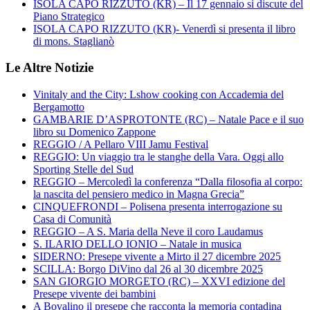
ISOLA CAPO RIZZUTO (KR) – Il 17 gennaio si discute del
Piano Strategico
ISOLA CAPO RIZZUTO (KR)- Venerdì si presenta il libro
di mons. Staglianò
Le Altre Notizie
Vinitaly and the City: Lshow cooking con Accademia del
Bergamotto
GAMBARIE D’ASPROTONTE (RC) – Natale Pace e il suo
libro su Domenico Zappone
REGGIO / A Pellaro VIII Jamu Festival
REGGIO: Un viaggio tra le stanghe della Vara. Oggi allo
Sporting Stelle del Sud
REGGIO – Mercoledì la conferenza “Dalla filosofia al corpo:
la nascita del pensiero medico in Magna Grecia”
CINQUEFRONDI – Polisena presenta interrogazione su
Casa di Comunità
REGGIO – A S. Maria della Neve il coro Laudamus
S. ILARIO DELLO IONIO – Natale in musica
SIDERNO: Presepe vivente a Mirto il 27 dicembre 2025
SCILLA: Borgo DiVino dal 26 al 30 dicembre 2025
SAN GIORGIO MORGETO (RC) – XXVI edizione del
Presepe vivente dei bambini
A Bovalino il presepe che racconta la memoria contadina