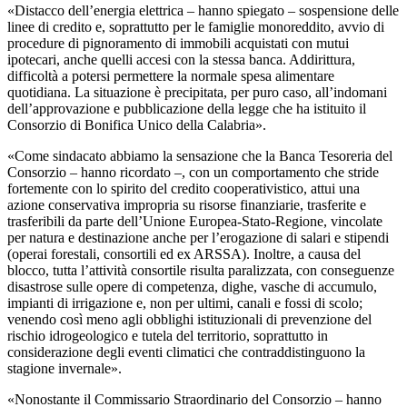
«Distacco dell’energia elettrica – hanno spiegato – sospensione delle
linee di credito e, soprattutto per le famiglie monoreddito, avvio di
procedure di pignoramento di immobili acquistati con mutui
ipotecari, anche quelli accesi con la stessa banca. Addirittura,
difficoltà a potersi permettere la normale spesa alimentare
quotidiana.
La situazione è precipitata, per puro caso, all’indomani
dell’approvazione e pubblicazione della legge che ha istituito il
Consorzio di Bonifica Unico della Calabria».
«
Come sindacato abbiamo la sensazione che la Banca Tesoreria del
Consorzio – hanno ricordato –, con un comportamento che stride
fortemente con lo spirito del credito cooperativistico, attui una
azione conservativa impropria su risorse finanziarie, trasferite e
trasferibili da parte dell’Unione Europea-Stato-Regione, vincolate
per natura e destinazione anche per l’erogazione di salari e stipendi
(operai forestali, consortili ed ex ARSSA).
Inoltre, a causa del
blocco, tutta l’attività consortile risulta paralizzata, con conseguenze
disastrose sulle opere di competenza, dighe, vasche di accumulo,
impianti di irrigazione e, non per ultimi, canali e fossi di scolo;
venendo così meno agli obblighi istituzionali di prevenzione del
rischio idrogeologico e tutela del territorio, soprattutto in
considerazione degli eventi climatici che contraddistinguono la
stagione invernale».
«Nonostante il Commissario Straordinario del Consorzio – hanno