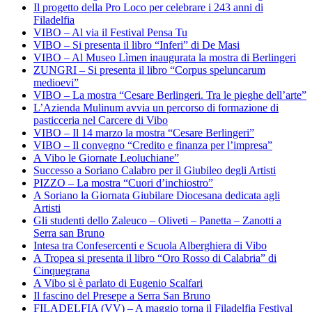
Il progetto della Pro Loco per celebrare i 243 anni di
Filadelfia
VIBO – Al via il Festival Pensa Tu
VIBO – Si presenta il libro “Inferi” di De Masi
VIBO – Al Museo Lìmen inaugurata la mostra di Berlingeri
ZUNGRI – Si presenta il libro “Corpus speluncarum
medioevi”
VIBO – La mostra “Cesare Berlingeri. Tra le pieghe dell’arte”
L’Azienda Mulinum avvia un percorso di formazione di
pasticceria nel Carcere di Vibo
VIBO – Il 14 marzo la mostra “Cesare Berlingeri”
VIBO – Il convegno “Credito e finanza per l’impresa”
A Vibo le Giornate Leoluchiane”
Successo a Soriano Calabro per il Giubileo degli Artisti
PIZZO – La mostra “Cuori d’inchiostro”
A Soriano la Giornata Giubilare Diocesana dedicata agli
Artisti
Gli studenti dello Zaleuco – Oliveti – Panetta – Zanotti a
Serra san Bruno
Intesa tra Confesercenti e Scuola Alberghiera di Vibo
A Tropea si presenta il libro “Oro Rosso di Calabria” di
Cinquegrana
A Vibo si è parlato di Eugenio Scalfari
Il fascino del Presepe a Serra San Bruno
FILADELFIA (VV) – A maggio torna il Filadelfia Festival