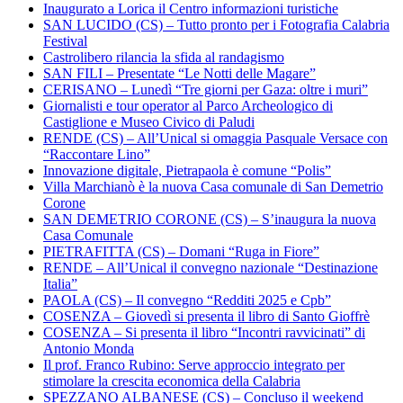
Inaugurato a Lorica il Centro informazioni turistiche
SAN LUCIDO (CS) – Tutto pronto per i Fotografia Calabria
Festival
Castrolibero rilancia la sfida al randagismo
SAN FILI – Presentate “Le Notti delle Magare”
CERISANO – Lunedì “Tre giorni per Gaza: oltre i muri”
Giornalisti e tour operator al Parco Archeologico di
Castiglione e Museo Civico di Paludi
RENDE (CS) – All’Unical si omaggia Pasquale Versace con
“Raccontare Lino”
Innovazione digitale, Pietrapaola è comune “Polis”
Villa Marchianò è la nuova Casa comunale di San Demetrio
Corone
SAN DEMETRIO CORONE (CS) – S’inaugura la nuova
Casa Comunale
PIETRAFITTA (CS) – Domani “Ruga in Fiore”
RENDE – All’Unical il convegno nazionale “Destinazione
Italia”
PAOLA (CS) – Il convegno “Redditi 2025 e Cpb”
COSENZA – Giovedì si presenta il libro di Santo Gioffrè
COSENZA – Si presenta il libro “Incontri ravvicinati” di
Antonio Monda
Il prof. Franco Rubino: Serve approccio integrato per
stimolare la crescita economica della Calabria
SPEZZANO ALBANESE (CS) – Concluso il weekend