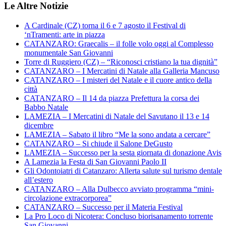
Le Altre Notizie
A Cardinale (CZ) torna il 6 e 7 agosto il Festival di
‘nTramenti: arte in piazza
CATANZARO: Graecalis – il folle volo oggi al Complesso
monumentale San Giovanni
Torre di Ruggiero (CZ) – “Riconosci cristiano la tua dignità”
CATANZARO – I Mercatini di Natale alla Galleria Mancuso
CATANZARO – I misteri del Natale e il cuore antico della
città
CATANZARO – Il 14 da piazza Prefettura la corsa dei
Babbo Natale
LAMEZIA – I Mercatini di Natale del Savutano il 13 e 14
dicembre
LAMEZIA – Sabato il libro “Me la sono andata a cercare”
CATANZARO – Si chiude il Salone DeGusto
LAMEZIA – Successo per la sesta giornata di donazione Avis
A Lamezia la Festa di San Giovanni Paolo II
Gli Odontoiatri di Catanzaro: Allerta salute sul turismo dentale
all’estero
CATANZARO – Alla Dulbecco avviato programma “mini-
circolazione extracorporea”
CATANZARO – Successo per il Materia Festival
La Pro Loco di Nicotera: Concluso biorisanamento torrente
San Giovanni