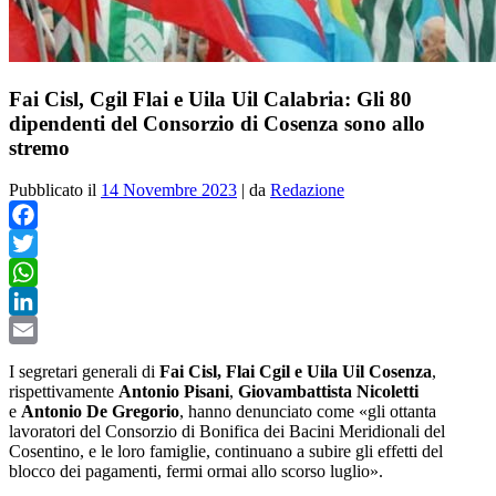
Fai Cisl, Cgil Flai e Uila Uil Calabria: Gli 80
dipendenti del Consorzio di Cosenza sono allo
stremo
Pubblicato il
14 Novembre 2023
|
da
Redazione
Facebook
Twitter
WhatsApp
LinkedIn
Email
I segretari generali di
Fai Cisl, Flai Cgil e Uila Uil Cosenza
,
rispettivamente
Antonio Pisani
,
Giovambattista Nicoletti
e
Antonio De Gregorio
, hanno denunciato come «
gli ottanta
lavoratori del Consorzio di Bonifica dei Bacini Meridionali del
Cosentino, e le loro famiglie, continuano a subire gli effetti del
blocco dei pagamenti, fermi ormai allo scorso luglio».