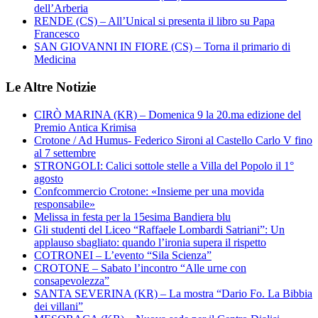
dell’Arberia
RENDE (CS) – All’Unical si presenta il libro su Papa
Francesco
SAN GIOVANNI IN FIORE (CS) – Torna il primario di
Medicina
Le Altre Notizie
CIRÒ MARINA (KR) – Domenica 9 la 20.ma edizione del
Premio Antica Krimisa
Crotone / Ad Humus- Federico Sironi al Castello Carlo V fino
al 7 settembre
STRONGOLI: Calici sottole stelle a Villa del Popolo il 1°
agosto
Confcommercio Crotone: «Insieme per una movida
responsabile»
Melissa in festa per la 15esima Bandiera blu
Gli studenti del Liceo “Raffaele Lombardi Satriani”: Un
applauso sbagliato: quando l’ironia supera il rispetto
COTRONEI – L’evento “Sila Scienza”
CROTONE – Sabato l’incontro “Alle urne con
consapevolezza”
SANTA SEVERINA (KR) – La mostra “Dario Fo. La Bibbia
dei villani”