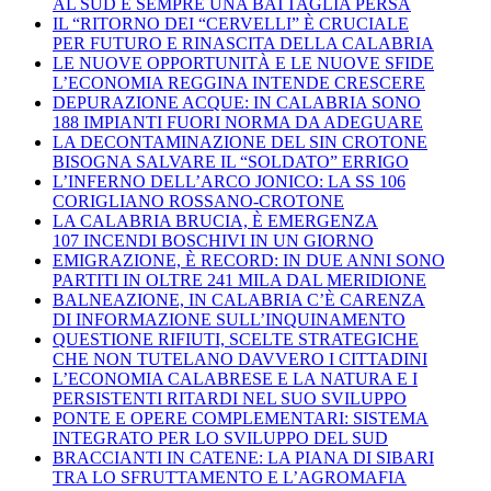
AL SUD È SEMPRE UNA BATTAGLIA PERSA
IL “RITORNO DEI “CERVELLI” È CRUCIALE
PER FUTURO E RINASCITA DELLA CALABRIA
LE NUOVE OPPORTUNITÀ E LE NUOVE SFIDE
L’ECONOMIA REGGINA INTENDE CRESCERE
DEPURAZIONE ACQUE: IN CALABRIA SONO
188 IMPIANTI FUORI NORMA DA ADEGUARE
LA DECONTAMINAZIONE DEL SIN CROTONE
BISOGNA SALVARE IL “SOLDATO” ERRIGO
L’INFERNO DELL’ARCO JONICO: LA SS 106
CORIGLIANO ROSSANO-CROTONE
LA CALABRIA BRUCIA, È EMERGENZA
107 INCENDI BOSCHIVI IN UN GIORNO
EMIGRAZIONE, È RECORD: IN DUE ANNI SONO
PARTITI IN OLTRE 241 MILA DAL MERIDIONE
BALNEAZIONE, IN CALABRIA C’È CARENZA
DI INFORMAZIONE SULL’INQUINAMENTO
QUESTIONE RIFIUTI, SCELTE STRATEGICHE
CHE NON TUTELANO DAVVERO I CITTADINI
L’ECONOMIA CALABRESE E LA NATURA E I
PERSISTENTI RITARDI NEL SUO SVILUPPO
PONTE E OPERE COMPLEMENTARI: SISTEMA
INTEGRATO PER LO SVILUPPO DEL SUD
BRACCIANTI IN CATENE: LA PIANA DI SIBARI
TRA LO SFRUTTAMENTO E L’AGROMAFIA