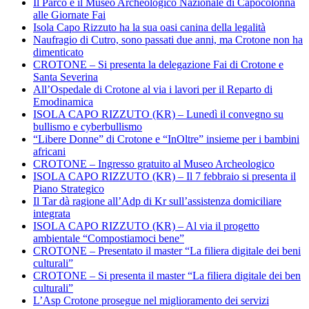
Il Parco e il Museo Archeologico Nazionale di Capocolonna
alle Giornate Fai
Isola Capo Rizzuto ha la sua oasi canina della legalità
Naufragio di Cutro, sono passati due anni, ma Crotone non ha
dimenticato
CROTONE – Si presenta la delegazione Fai di Crotone e
Santa Severina
All’Ospedale di Crotone al via i lavori per il Reparto di
Emodinamica
ISOLA CAPO RIZZUTO (KR) – Lunedì il convegno su
bullismo e cyberbullismo
“Libere Donne” di Crotone e “InOltre” insieme per i bambini
africani
CROTONE – Ingresso gratuito al Museo Archeologico
ISOLA CAPO RIZZUTO (KR) – Il 7 febbraio si presenta il
Piano Strategico
Il Tar dà ragione all’Adp di Kr sull’assistenza domiciliare
integrata
ISOLA CAPO RIZZUTO (KR) – Al via il progetto
ambientale “Compostiamoci bene”
CROTONE – Presentato il master “La filiera digitale dei beni
culturali”
CROTONE – Si presenta il master “La filiera digitale dei ben
culturali”
L’Asp Crotone prosegue nel miglioramento dei servizi