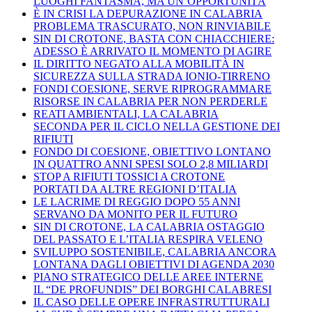
LUOGHI FANTASMA, MA UN’OPPORTUNITÀ
È IN CRISI LA DEPURAZIONE IN CALABRIA
PROBLEMA TRASCURATO, NON RINVIABILE
SIN DI CROTONE, BASTA CON CHIACCHIERE:
ADESSO È ARRIVATO IL MOMENTO DI AGIRE
IL DIRITTO NEGATO ALLA MOBILITÀ IN
SICUREZZA SULLA STRADA IONIO-TIRRENO
FONDI COESIONE, SERVE RIPROGRAMMARE
RISORSE IN CALABRIA PER NON PERDERLE
REATI AMBIENTALI, LA CALABRIA
SECONDA PER IL CICLO NELLA GESTIONE DEI
RIFIUTI
FONDO DI COESIONE, OBIETTIVO LONTANO
IN QUATTRO ANNI SPESI SOLO 2,8 MILIARDI
STOP A RIFIUTI TOSSICI A CROTONE
PORTATI DA ALTRE REGIONI D’ITALIA
LE LACRIME DI REGGIO DOPO 55 ANNI
SERVANO DA MONITO PER IL FUTURO
SIN DI CROTONE, LA CALABRIA OSTAGGIO
DEL PASSATO E L’ITALIA RESPIRA VELENO
SVILUPPO SOSTENIBILE, CALABRIA ANCORA
LONTANA DAGLI OBIETTIVI DI AGENDA 2030
PIANO STRATEGICO DELLE AREE INTERNE
IL “DE PROFUNDIS” DEI BORGHI CALABRESI
IL CASO DELLE OPERE INFRASTRUTTURALI