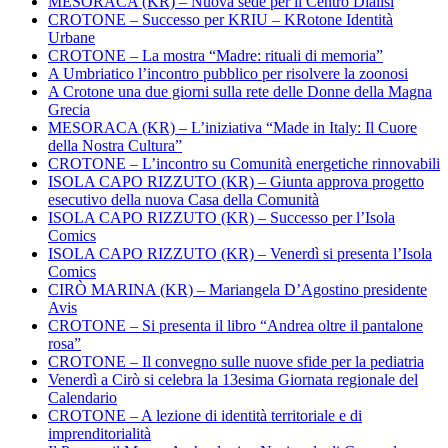
MESORACA (KR) – Nuova sede per il Centro Dialisi
CROTONE – Successo per KRIU – KRotone Identità
Urbane
CROTONE – La mostra “Madre: rituali di memoria”
A Umbriatico l’incontro pubblico per risolvere la zoonosi
A Crotone una due giorni sulla rete delle Donne della Magna
Grecia
MESORACA (KR) – L’iniziativa “Made in Italy: Il Cuore
della Nostra Cultura”
CROTONE – L’incontro su Comunità energetiche rinnovabili
ISOLA CAPO RIZZUTO (KR) – Giunta approva progetto
esecutivo della nuova Casa della Comunità
ISOLA CAPO RIZZUTO (KR) – Successo per l’Isola
Comics
ISOLA CAPO RIZZUTO (KR) – Venerdì si presenta l’Isola
Comics
CIRÒ MARINA (KR) – Mariangela D’Agostino presidente
Avis
CROTONE – Si presenta il libro “Andrea oltre il pantalone
rosa”
CROTONE – Il convegno sulle nuove sfide per la pediatria
Venerdì a Cirò si celebra la 13esima Giornata regionale del
Calendario
CROTONE – A lezione di identità territoriale e di
imprenditorialità