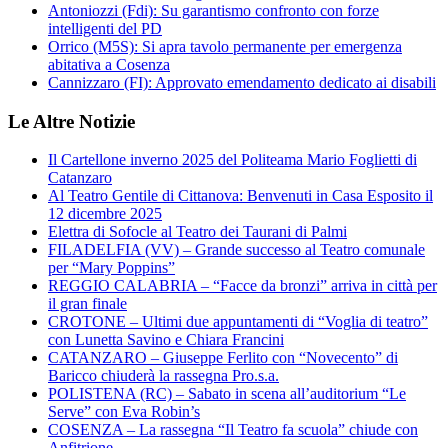
Antoniozzi (Fdi): Su garantismo confronto con forze
intelligenti del PD
Orrico (M5S): Si apra tavolo permanente per emergenza
abitativa a Cosenza
Cannizzaro (FI): Approvato emendamento dedicato ai disabili
Le Altre Notizie
Il Cartellone inverno 2025 del Politeama Mario Foglietti di
Catanzaro
Al Teatro Gentile di Cittanova: Benvenuti in Casa Esposito il
12 dicembre 2025
Elettra di Sofocle al Teatro dei Taurani di Palmi
FILADELFIA (VV) – Grande successo al Teatro comunale
per “Mary Poppins”
REGGIO CALABRIA – “Facce da bronzi” arriva in città per
il gran finale
CROTONE – Ultimi due appuntamenti di “Voglia di teatro”
con Lunetta Savino e Chiara Francini
CATANZARO – Giuseppe Ferlito con “Novecento” di
Baricco chiuderà la rassegna Pro.s.a.
POLISTENA (RC) – Sabato in scena all’auditorium “Le
Serve” con Eva Robin’s
COSENZA – La rassegna “Il Teatro fa scuola” chiude con
Anfitrione