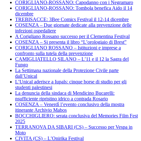
CORIGLIANO-ROSSANO: Capodanno con i Negramaro
CORIGLIANO-ROSSANO: Tombola benefica Aido il 14
dicembre
TREBISACCE: 3Bee Comics Festival il 12-14 dicembre
COSENZA – Due giornate dedicate alla prevenzione delle
infezioni ospedaliere
A Corigliano Rossano successo per il Clementina Festival
COSENZA – Si presenta il libro “L’orologiaio di Brest”
CORIGLIANO ROSSANO – Istituzioni e imprese a
confronto sulla tutela della prevenzione
CAMIGLIATELLO SILANO – L’11 e il 12 la Sagra del
Fungo
La Settimana nazionale della Protezione Civile parte
dall’Unical
L’Unical aderisce a Iupals: cinque borse di studio per gli
studenti palestinesi
La denuncia della sindaca di Mendicino Bucarelli:
nsufficiente ripristino idrico a contrada Rosario
COSENZA – Venerdì l’evento conclusivo della mostra
itinerante Archivio Mabos
BOCCHIGLIERO: serata conclusiva del Memories Film Fest
2025
TERRANOVA DA SIBARI (CS) – Successo per Vespa in
Moto
CIVITA (CS) – L’Onirika Festival