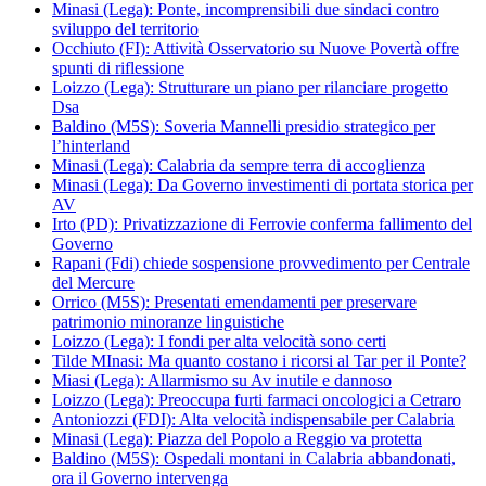
Minasi (Lega): Ponte, incomprensibili due sindaci contro
sviluppo del territorio
Occhiuto (FI): Attività Osservatorio su Nuove Povertà offre
spunti di riflessione
Loizzo (Lega): Strutturare un piano per rilanciare progetto
Dsa
Baldino (M5S): Soveria Mannelli presidio strategico per
l’hinterland
Minasi (Lega): Calabria da sempre terra di accoglienza
Minasi (Lega): Da Governo investimenti di portata storica per
AV
Irto (PD): Privatizzazione di Ferrovie conferma fallimento del
Governo
Rapani (Fdi) chiede sospensione provvedimento per Centrale
del Mercure
Orrico (M5S): Presentati emendamenti per preservare
patrimonio minoranze linguistiche
Loizzo (Lega): I fondi per alta velocità sono certi
Tilde MInasi: Ma quanto costano i ricorsi al Tar per il Ponte?
Miasi (Lega): Allarmismo su Av inutile e dannoso
Loizzo (Lega): Preoccupa furti farmaci oncologici a Cetraro
Antoniozzi (FDI): Alta velocità indispensabile per Calabria
Minasi (Lega): Piazza del Popolo a Reggio va protetta
Baldino (M5S): Ospedali montani in Calabria abbandonati,
ora il Governo intervenga