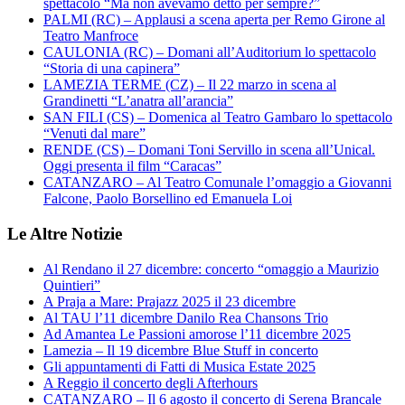
spettacolo “Ma non avevamo detto per sempre?”
PALMI (RC) – Applausi a scena aperta per Remo Girone al
Teatro Manfroce
CAULONIA (RC) – Domani all’Auditorium lo spettacolo
“Storia di una capinera”
LAMEZIA TERME (CZ) – Il 22 marzo in scena al
Grandinetti “L’anatra all’arancia”
SAN FILI (CS) – Domenica al Teatro Gambaro lo spettacolo
“Venuti dal mare”
RENDE (CS) – Domani Toni Servillo in scena all’Unical.
Oggi presenta il film “Caracas”
CATANZARO – Al Teatro Comunale l’omaggio a Giovanni
Falcone, Paolo Borsellino ed Emanuela Loi
Le Altre Notizie
Al Rendano il 27 dicembre: concerto “omaggio a Maurizio
Quintieri”
A Praja a Mare: Prajazz 2025 il 23 dicembre
Al TAU l’11 dicembre Danilo Rea Chansons Trio
Ad Amantea Le Passioni amorose l’11 dicembre 2025
Lamezia – Il 19 dicembre Blue Stuff in concerto
Gli appuntamenti di Fatti di Musica Estate 2025
A Reggio il concerto degli Afterhours
CATANZARO – Il 6 agosto il concerto di Serena Brancale