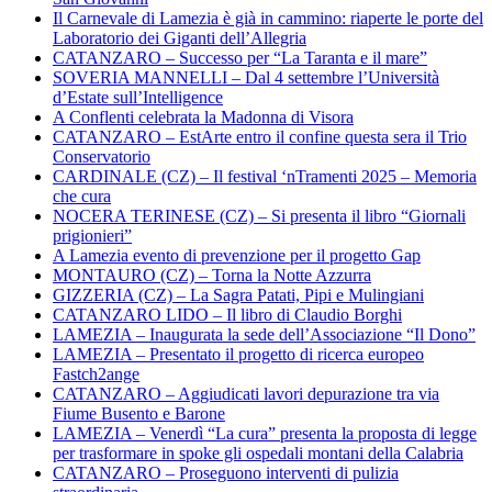
Il Carnevale di Lamezia è già in cammino: riaperte le porte del
Laboratorio dei Giganti dell’Allegria
CATANZARO – Successo per “La Taranta e il mare”
SOVERIA MANNELLI – Dal 4 settembre l’Università
d’Estate sull’Intelligence
A Conflenti celebrata la Madonna di Visora
CATANZARO – EstArte entro il confine questa sera il Trio
Conservatorio
CARDINALE (CZ) – Il festival ‘nTramenti 2025 – Memoria
che cura
NOCERA TERINESE (CZ) – Si presenta il libro “Giornali
prigionieri”
A Lamezia evento di prevenzione per il progetto Gap
MONTAURO (CZ) – Torna la Notte Azzurra
GIZZERIA (CZ) – La Sagra Patati, Pipi e Mulingiani
CATANZARO LIDO – Il libro di Claudio Borghi
LAMEZIA – Inaugurata la sede dell’Associazione “Il Dono”
LAMEZIA – Presentato il progetto di ricerca europeo
Fastch2ange
CATANZARO – Aggiudicati lavori depurazione tra via
Fiume Busento e Barone
LAMEZIA – Venerdì “La cura” presenta la proposta di legge
per trasformare in spoke gli ospedali montani della Calabria
CATANZARO – Proseguono interventi di pulizia