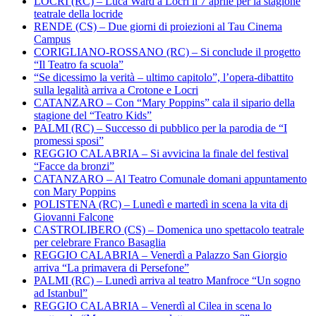
LOCRI (RC) – Luca Ward a Locri il 7 aprile per la stagione
teatrale della locride
RENDE (CS) – Due giorni di proiezioni al Tau Cinema
Campus
CORIGLIANO-ROSSANO (RC) – Si conclude il progetto
“Il Teatro fa scuola”
“Se dicessimo la verità – ultimo capitolo”, l’opera-dibattito
sulla legalità arriva a Crotone e Locri
CATANZARO – Con “Mary Poppins” cala il sipario della
stagione del “Teatro Kids”
PALMI (RC) – Successo di pubblico per la parodia de “I
promessi sposi”
REGGIO CALABRIA – Si avvicina la finale del festival
“Facce da bronzi”
CATANZARO – Al Teatro Comunale domani appuntamento
con Mary Poppins
POLISTENA (RC) – Lunedì e martedì in scena la vita di
Giovanni Falcone
CASTROLIBERO (CS) – Domenica uno spettacolo teatrale
per celebrare Franco Basaglia
REGGIO CALABRIA – Venerdì a Palazzo San Giorgio
arriva “La primavera di Persefone”
PALMI (RC) – Lunedì arriva al teatro Manfroce “Un sogno
ad Istanbul”
REGGIO CALABRIA – Venerdì al Cilea in scena lo