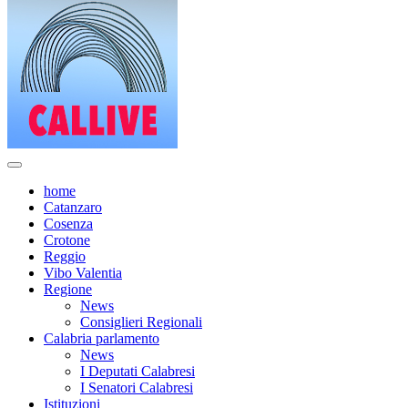
home
Catanzaro
Cosenza
Crotone
Reggio
Vibo Valentia
Regione
News
Consiglieri Regionali
Calabria parlamento
News
I Deputati Calabresi
I Senatori Calabresi
Istituzioni