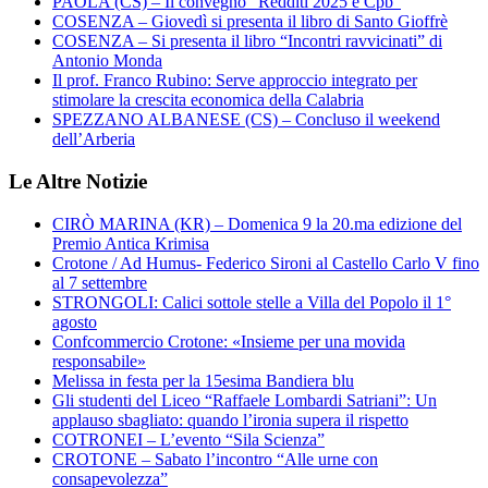
PAOLA (CS) – Il convegno “Redditi 2025 e Cpb”
COSENZA – Giovedì si presenta il libro di Santo Gioffrè
COSENZA – Si presenta il libro “Incontri ravvicinati” di
Antonio Monda
Il prof. Franco Rubino: Serve approccio integrato per
stimolare la crescita economica della Calabria
SPEZZANO ALBANESE (CS) – Concluso il weekend
dell’Arberia
Le Altre Notizie
CIRÒ MARINA (KR) – Domenica 9 la 20.ma edizione del
Premio Antica Krimisa
Crotone / Ad Humus- Federico Sironi al Castello Carlo V fino
al 7 settembre
STRONGOLI: Calici sottole stelle a Villa del Popolo il 1°
agosto
Confcommercio Crotone: «Insieme per una movida
responsabile»
Melissa in festa per la 15esima Bandiera blu
Gli studenti del Liceo “Raffaele Lombardi Satriani”: Un
applauso sbagliato: quando l’ironia supera il rispetto
COTRONEI – L’evento “Sila Scienza”
CROTONE – Sabato l’incontro “Alle urne con
consapevolezza”