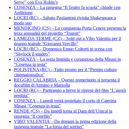
Serve” con Eva Robin’s
COSENZA – La rassegna “Il Teatro fa scuola” chiude con
Anfitrione
LOCRI (RC) – Sabato Paolantoni rivisita Shakespeare a
modo suo
MENDICINO (CS) – La compagnia Porta Cenere presenta la
terza annualità del progetto “Transit”
LAMEZIA TERME (CZ) – Sold out a Vibo Valentia per il
gruppo teatrale “Giovanni Vercillo”
LOCRI (RC) – Domenica Ennio Coltorti in scena con
“Shylock il giudeo”
COSENZA – La regia limpida e coraggiosa della Misasi in
“Cosenza in testa”
POLISTENA (RC) – Tutto pronto per il “Premio cultura
cinematografica”
REGGIO CALABRIA – Questo pomeriggio si presenta il
docufilm di Armino e Marzolla
LOCRI (RC) – Partiranno a breve le riprese del film “L’agorà
perduta”
COSENZA – Lunedì verrà proiettato il corto di Caterina
Minasi “Cosenza in testa”
RENDE (CS) – Da lunedì torna al Dam dell’Unical la
rassegna “Il cinefilo”
VIBO VALENTIA – Da domani la prima edizione della
rassegna teatrale “La forza del sorriso”