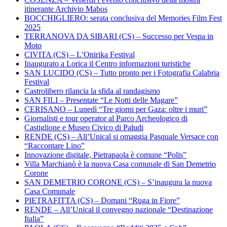
itinerante Archivio Mabos
BOCCHIGLIERO: serata conclusiva del Memories Film Fest
2025
TERRANOVA DA SIBARI (CS) – Successo per Vespa in
Moto
CIVITA (CS) – L’Onirika Festival
Inaugurato a Lorica il Centro informazioni turistiche
SAN LUCIDO (CS) – Tutto pronto per i Fotografia Calabria
Festival
Castrolibero rilancia la sfida al randagismo
SAN FILI – Presentate “Le Notti delle Magare”
CERISANO – Lunedì “Tre giorni per Gaza: oltre i muri”
Giornalisti e tour operator al Parco Archeologico di
Castiglione e Museo Civico di Paludi
RENDE (CS) – All’Unical si omaggia Pasquale Versace con
“Raccontare Lino”
Innovazione digitale, Pietrapaola è comune “Polis”
Villa Marchianò è la nuova Casa comunale di San Demetrio
Corone
SAN DEMETRIO CORONE (CS) – S’inaugura la nuova
Casa Comunale
PIETRAFITTA (CS) – Domani “Ruga in Fiore”
RENDE – All’Unical il convegno nazionale “Destinazione
Italia”