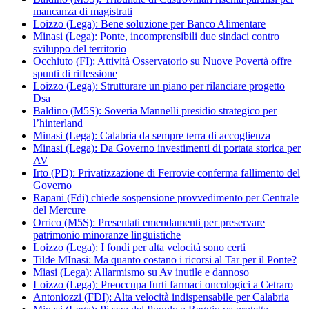
mancanza di magistrati
Loizzo (Lega): Bene soluzione per Banco Alimentare
Minasi (Lega): Ponte, incomprensibili due sindaci contro
sviluppo del territorio
Occhiuto (FI): Attività Osservatorio su Nuove Povertà offre
spunti di riflessione
Loizzo (Lega): Strutturare un piano per rilanciare progetto
Dsa
Baldino (M5S): Soveria Mannelli presidio strategico per
l’hinterland
Minasi (Lega): Calabria da sempre terra di accoglienza
Minasi (Lega): Da Governo investimenti di portata storica per
AV
Irto (PD): Privatizzazione di Ferrovie conferma fallimento del
Governo
Rapani (Fdi) chiede sospensione provvedimento per Centrale
del Mercure
Orrico (M5S): Presentati emendamenti per preservare
patrimonio minoranze linguistiche
Loizzo (Lega): I fondi per alta velocità sono certi
Tilde MInasi: Ma quanto costano i ricorsi al Tar per il Ponte?
Miasi (Lega): Allarmismo su Av inutile e dannoso
Loizzo (Lega): Preoccupa furti farmaci oncologici a Cetraro
Antoniozzi (FDI): Alta velocità indispensabile per Calabria