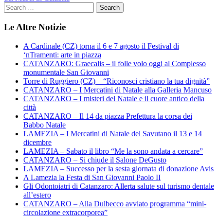
Le Altre Notizie
A Cardinale (CZ) torna il 6 e 7 agosto il Festival di
‘nTramenti: arte in piazza
CATANZARO: Graecalis – il folle volo oggi al Complesso
monumentale San Giovanni
Torre di Ruggiero (CZ) – “Riconosci cristiano la tua dignità”
CATANZARO – I Mercatini di Natale alla Galleria Mancuso
CATANZARO – I misteri del Natale e il cuore antico della
città
CATANZARO – Il 14 da piazza Prefettura la corsa dei
Babbo Natale
LAMEZIA – I Mercatini di Natale del Savutano il 13 e 14
dicembre
LAMEZIA – Sabato il libro “Me la sono andata a cercare”
CATANZARO – Si chiude il Salone DeGusto
LAMEZIA – Successo per la sesta giornata di donazione Avis
A Lamezia la Festa di San Giovanni Paolo II
Gli Odontoiatri di Catanzaro: Allerta salute sul turismo dentale
all’estero
CATANZARO – Alla Dulbecco avviato programma “mini-
circolazione extracorporea”