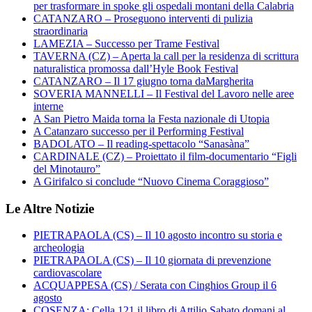
per trasformare in spoke gli ospedali montani della Calabria
CATANZARO – Proseguono interventi di pulizia
straordinaria
LAMEZIA – Successo per Trame Festival
TAVERNA (CZ) – Aperta la call per la residenza di scrittura
naturalistica promossa dall’Hyle Book Festival
CATANZARO – Il 17 giugno torna daMargherita
SOVERIA MANNELLI – Il Festival del Lavoro nelle aree
interne
A San Pietro Maida torna la Festa nazionale di Utopia
A Catanzaro successo per il Performing Festival
BADOLATO – Il reading-spettacolo “Sanasàna”
CARDINALE (CZ) – Proiettato il film-documentario “Figli
del Minotauro”
A Girifalco si conclude “Nuovo Cinema Coraggioso”
Le Altre Notizie
PIETRAPAOLA (CS) – Il 10 agosto incontro su storia e
archeologia
PIETRAPAOLA (CS) – Il 10 giornata di prevenzione
cardiovascolare
ACQUAPPESA (CS) / Serata con Cinghios Group il 6
agosto
COSENZA: Cella 121 il libro di Attilio Sabato domani al