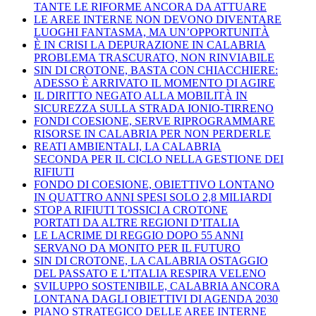
TANTE LE RIFORME ANCORA DA ATTUARE
LE AREE INTERNE NON DEVONO DIVENTARE
LUOGHI FANTASMA, MA UN’OPPORTUNITÀ
È IN CRISI LA DEPURAZIONE IN CALABRIA
PROBLEMA TRASCURATO, NON RINVIABILE
SIN DI CROTONE, BASTA CON CHIACCHIERE:
ADESSO È ARRIVATO IL MOMENTO DI AGIRE
IL DIRITTO NEGATO ALLA MOBILITÀ IN
SICUREZZA SULLA STRADA IONIO-TIRRENO
FONDI COESIONE, SERVE RIPROGRAMMARE
RISORSE IN CALABRIA PER NON PERDERLE
REATI AMBIENTALI, LA CALABRIA
SECONDA PER IL CICLO NELLA GESTIONE DEI
RIFIUTI
FONDO DI COESIONE, OBIETTIVO LONTANO
IN QUATTRO ANNI SPESI SOLO 2,8 MILIARDI
STOP A RIFIUTI TOSSICI A CROTONE
PORTATI DA ALTRE REGIONI D’ITALIA
LE LACRIME DI REGGIO DOPO 55 ANNI
SERVANO DA MONITO PER IL FUTURO
SIN DI CROTONE, LA CALABRIA OSTAGGIO
DEL PASSATO E L’ITALIA RESPIRA VELENO
SVILUPPO SOSTENIBILE, CALABRIA ANCORA
LONTANA DAGLI OBIETTIVI DI AGENDA 2030
PIANO STRATEGICO DELLE AREE INTERNE