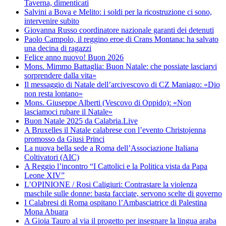
Taverna, dimenticati
Salvini a Bova e Melito: i soldi per la ricostruzione ci sono,
intervenire subito
Giovanna Russo coordinatore nazionale garanti dei detenuti
Paolo Campolo, il reggino eroe di Crans Montana: ha salvato
una decina di ragazzi
Felice anno nuovo! Buon 2026
Mons. Mimmo Battaglia: Buon Natale: che possiate lasciarvi
sorprendere dalla vita»
Il messaggio di Natale dell’arcivescovo di CZ Maniago: «Dio
non resta lontano»
Mons. Giuseppe Alberti (Vescovo di Oppido): «Non
lasciamoci rubare il Natale»
Buon Natale 2025 da Calabria.Live
A Bruxelles il Natale calabrese con l’evento Christojenna
promosso da Giusi Princi
La nuova bella sede a Roma dell’Associazione Italiana
Coltivatori (AIC)
A Reggio l’incontro “I Cattolici e la Politica vista da Papa
Leone XIV”
L’OPINIONE / Rosi Caligiuri: Contrastare la violenza
maschile sulle donne: basta facciate, servono scelte di governo
I Calabresi di Roma ospitano l’Ambasciatrice di Palestina
Mona Abuara
A Gioia Tauro al via il progetto per insegnare la lingua araba