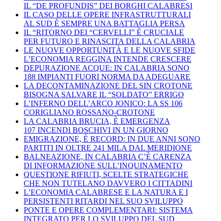
IL “DE PROFUNDIS” DEI BORGHI CALABRESI
IL CASO DELLE OPERE INFRASTRUTTURALI
AL SUD È SEMPRE UNA BATTAGLIA PERSA
IL “RITORNO DEI “CERVELLI” È CRUCIALE
PER FUTURO E RINASCITA DELLA CALABRIA
LE NUOVE OPPORTUNITÀ E LE NUOVE SFIDE
L’ECONOMIA REGGINA INTENDE CRESCERE
DEPURAZIONE ACQUE: IN CALABRIA SONO
188 IMPIANTI FUORI NORMA DA ADEGUARE
LA DECONTAMINAZIONE DEL SIN CROTONE
BISOGNA SALVARE IL “SOLDATO” ERRIGO
L’INFERNO DELL’ARCO JONICO: LA SS 106
CORIGLIANO ROSSANO-CROTONE
LA CALABRIA BRUCIA, È EMERGENZA
107 INCENDI BOSCHIVI IN UN GIORNO
EMIGRAZIONE, È RECORD: IN DUE ANNI SONO
PARTITI IN OLTRE 241 MILA DAL MERIDIONE
BALNEAZIONE, IN CALABRIA C’È CARENZA
DI INFORMAZIONE SULL’INQUINAMENTO
QUESTIONE RIFIUTI, SCELTE STRATEGICHE
CHE NON TUTELANO DAVVERO I CITTADINI
L’ECONOMIA CALABRESE E LA NATURA E I
PERSISTENTI RITARDI NEL SUO SVILUPPO
PONTE E OPERE COMPLEMENTARI: SISTEMA
INTEGRATO PER LO SVILUPPO DEL SUD