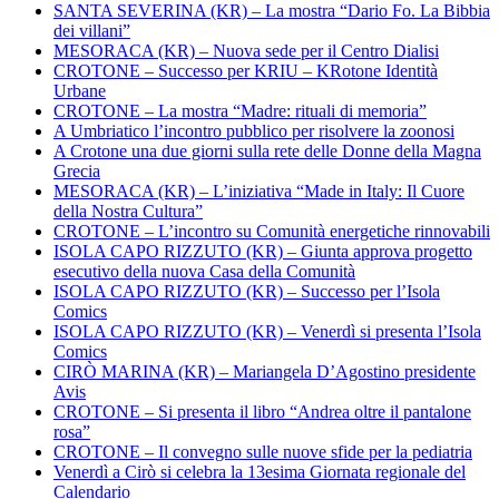
SANTA SEVERINA (KR) – La mostra “Dario Fo. La Bibbia
dei villani”
MESORACA (KR) – Nuova sede per il Centro Dialisi
CROTONE – Successo per KRIU – KRotone Identità
Urbane
CROTONE – La mostra “Madre: rituali di memoria”
A Umbriatico l’incontro pubblico per risolvere la zoonosi
A Crotone una due giorni sulla rete delle Donne della Magna
Grecia
MESORACA (KR) – L’iniziativa “Made in Italy: Il Cuore
della Nostra Cultura”
CROTONE – L’incontro su Comunità energetiche rinnovabili
ISOLA CAPO RIZZUTO (KR) – Giunta approva progetto
esecutivo della nuova Casa della Comunità
ISOLA CAPO RIZZUTO (KR) – Successo per l’Isola
Comics
ISOLA CAPO RIZZUTO (KR) – Venerdì si presenta l’Isola
Comics
CIRÒ MARINA (KR) – Mariangela D’Agostino presidente
Avis
CROTONE – Si presenta il libro “Andrea oltre il pantalone
rosa”
CROTONE – Il convegno sulle nuove sfide per la pediatria
Venerdì a Cirò si celebra la 13esima Giornata regionale del
Calendario