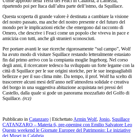
Ulisse approdò nella Terra dei Feaci in Calabria, a Lamezia,
ripartendo poi per Itaca dall’altra parte dell’istmo, da Squillace.
Questa scoperta di grande valore è destinata a cambiare la visione
del nostro passato, ma anche del nostro presente e del futuro del
mondo per le implicazioni etiche che emergono dal racconto di
Omero, che descrive i Feaci come un popolo che viveva in pace e
amicizia con tutti, anche gli stranieri sconosciuti.
Per portare avanti le sue ricerche rigorosamente “sul campo”, Wolf
ha avuto modo di visitare Squillace restando letteralmente estasiato
fin dal primo arrivo con la compianta moglie Ingeborg. Nel corso
degli anni, il ricercatore tedesco ha sviluppato un forte legame con la
città di Squillace per le sue origini storiche, per le sue ineguagliabili
bellezze e per il suo clima mite. Da tempo, il prof. Wolf ha scelto di
trascorrere alcuni mesi dell’anno nell’atmosfera solidale e creativa
del borgo in una suggestiva abitazione acquistata nei pressi del
Castello, dalla quale si gode un panorama mozzafiato del Golfo di
Squillace.
(rcz)
Pubblicato in
Catanzaro
|
Etichettato
Armin Wolf
,
Jonio
,
Squillace
Navigazione
CATANZARO – Materia 6, pre-opening con Emilio Salvatore Leo
Questo weekend le Giornate Europee del Patrimonio: Le iniziative
articoli
dei Musei in Calabria