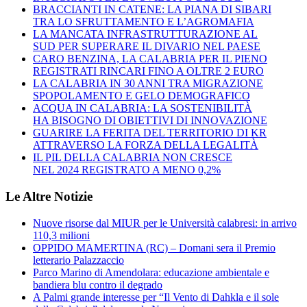
BRACCIANTI IN CATENE: LA PIANA DI SIBARI
TRA LO SFRUTTAMENTO E L’AGROMAFIA
LA MANCATA INFRASTRUTTURAZIONE AL
SUD PER SUPERARE IL DIVARIO NEL PAESE
CARO BENZINA, LA CALABRIA PER IL PIENO
REGISTRATI RINCARI FINO A OLTRE 2 EURO
LA CALABRIA IN 30 ANNI TRA MIGRAZIONE
SPOPOLAMENTO E GELO DEMOGRAFICO
ACQUA IN CALABRIA: LA SOSTENIBILITÀ
HA BISOGNO DI OBIETTIVI DI INNOVAZIONE
GUARIRE LA FERITA DEL TERRITORIO DI KR
ATTRAVERSO LA FORZA DELLA LEGALITÀ
IL PIL DELLA CALABRIA NON CRESCE
NEL 2024 REGISTRATO A MENO 0,2%
Le Altre Notizie
Nuove risorse dal MIUR per le Università calabresi: in arrivo
110,3 milioni
OPPIDO MAMERTINA (RC) – Domani sera il Premio
letterario Palazzaccio
Parco Marino di Amendolara: educazione ambientale e
bandiera blu contro il degrado
A Palmi grande interesse per “Il Vento di Dahkla e il sole