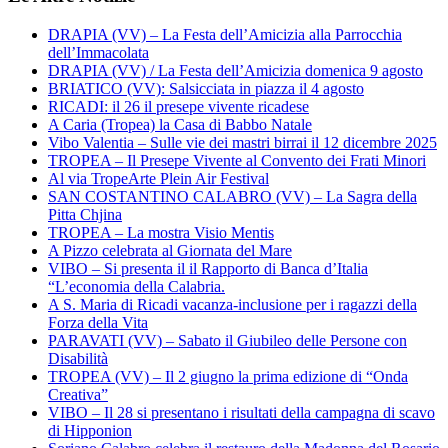
DRAPIA (VV) – La Festa dell’Amicizia alla Parrocchia
dell’Immacolata
DRAPIA (VV) / La Festa dell’Amicizia domenica 9 agosto
BRIATICO (VV): Salsicciata in piazza il 4 agosto
RICADI: il 26 il presepe vivente ricadese
A Caria (Tropea) la Casa di Babbo Natale
Vibo Valentia – Sulle vie dei mastri birrai il 12 dicembre 2025
TROPEA – Il Presepe Vivente al Convento dei Frati Minori
Al via TropeArte Plein Air Festival
SAN COSTANTINO CALABRO (VV) – La Sagra della
Pitta Chjina
TROPEA – La mostra Visio Mentis
A Pizzo celebrata al Giornata del Mare
VIBO – Si presenta il il Rapporto di Banca d’Italia
“L’economia della Calabria.
A S. Maria di Ricadi vacanza-inclusione per i ragazzi della
Forza della Vita
PARAVATI (VV) – Sabato il Giubileo delle Persone con
Disabilità
TROPEA (VV) – Il 2 giugno la prima edizione di “Onda
Creativa”
VIBO – Il 28 si presentano i risultati della campagna di scavo
di Hipponion