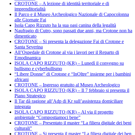
CROTONE – A lezione di identità territoriale e di
imprenditorialità
Il Parco e il Museo Archeologico Nazionale di Capocolonna
alle Giornate Fai
Isola Capo Rizzuto ha la sua oasi canina della legalità
Naufragio di Cutro, sono passati due anni, ma Crotone non ha
dimenticato
CROTONE – Si presenta la delegazione Fai di Crotone e
Santa Severina
All’Ospedale di Crotone al via i lavori per il Reparto di
Emodinamica
ISOLA CAPO RIZZUTO (KR) – Lunedì il convegno su
bullismo e cyberbullismo
“Libere Donne” di Crotone e “InOltre” insieme per i bambini
africani
CROTONE – Ingresso gratuito al Museo Archeologico
ISOLA CAPO RIZZUTO (KR) – Il 7 febbraio si presenta il
Piano Strategico
Il Tar dà ragione all’Adp di Kr sull’assistenza domiciliare
integrata
ISOLA CAPO RIZZUTO (KR) – Al via il progetto
ambientale “Compostiamoci bene”
CROTONE – Presentato il master “La filiera digitale dei beni
culturali”
CROTONE – Si presenta il master “La filiera digitale dei ben