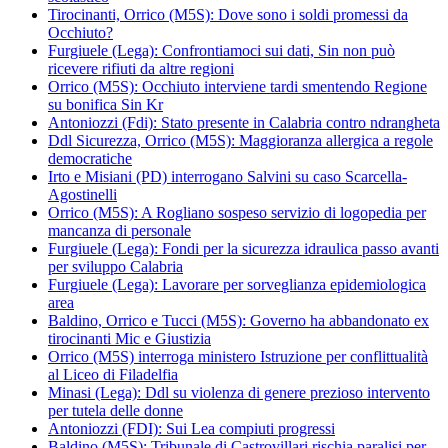
Tirocinanti, Orrico (M5S): Dove sono i soldi promessi da
Occhiuto?
Furgiuele (Lega): Confrontiamoci sui dati, Sin non può
ricevere rifiuti da altre regioni
Orrico (M5S): Occhiuto interviene tardi smentendo Regione
su bonifica Sin Kr
Antoniozzi (Fdi): Stato presente in Calabria contro ndrangheta
Ddl Sicurezza, Orrico (M5S): Maggioranza allergica a regole
democratiche
Irto e Misiani (PD) interrogano Salvini su caso Scarcella-
Agostinelli
Orrico (M5S): A Rogliano sospeso servizio di logopedia per
mancanza di personale
Furgiuele (Lega): Fondi per la sicurezza idraulica passo avanti
per sviluppo Calabria
Furgiuele (Lega): Lavorare per sorveglianza epidemiologica
area
Baldino, Orrico e Tucci (M5S): Governo ha abbandonato ex
tirocinanti Mic e Giustizia
Orrico (M5S) interroga ministero Istruzione per conflittualità
al Liceo di Filadelfia
Minasi (Lega): Ddl su violenza di genere prezioso intervento
per tutela delle donne
Antoniozzi (FDI): Sui Lea compiuti progressi
Baldino (M5S): Tribunale di Castrovillari rischia paralisi per