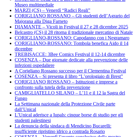
Museo multimediale
MARZI (CS) – Venerdì “Radici Reali”
CORIGLIANO ROSSANO – Gli studenti dell’Agrario del
Majorana alla Diga Farneto
DIAMANTE – Vicoli in Festival il 27 e 28 dicembre 2025
Belcastro (CS) il 28 ritorna il tradizionale mercatino di Natale
CORIGLIANO-ROSSANO: Capodanno con i Negramaro
CORIGLIANO-ROSSANO: Tombola benefica Aido il 14
dicembre
TREBISACCE: 3Bee Comics Festival il 12-14 dicembre
COSENZA – Due giornate dedicate alla prevenzione delle
infezioni ospedaliere
A Corigliano Rossano successo per il Clementina Festival
COSENZA – Si presenta il libro “L’orologiaio di Brest”
CORIGLIANO ROSSANO – Istituzioni e imprese a
confronto sulla tutela della prevenzione
CAMIGLIATELLO SILANO – L’11 e il 12 la Sagra del
Fungo
La Settimana nazionale della Protezione Civile parte
dall’Unical
L’Unical aderisce a Iupals: cinque borse di studio per gli
studenti palestinesi
La denuncia della sindaca di Mendicino Bucarelli:
nsufficiente ripristino idrico a contrada Rosario
COSENZA – Venerdì l’evento conclusivo della mostra