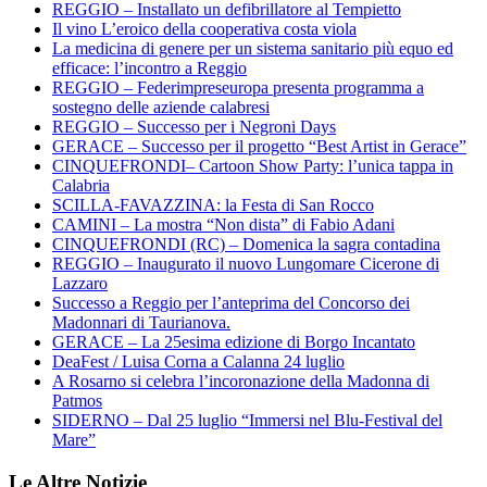
REGGIO – Installato un defibrillatore al Tempietto
Il vino L’eroico della cooperativa costa viola
La medicina di genere per un sistema sanitario più equo ed
efficace: l’incontro a Reggio
REGGIO – Federimpreseuropa presenta programma a
sostegno delle aziende calabresi
REGGIO – Successo per i Negroni Days
GERACE – Successo per il progetto “Best Artist in Gerace”
CINQUEFRONDI– Cartoon Show Party: l’unica tappa in
Calabria
SCILLA-FAVAZZINA: la Festa di San Rocco
CAMINI – La mostra “Non dista” di Fabio Adani
CINQUEFRONDI (RC) – Domenica la sagra contadina
REGGIO – Inaugurato il nuovo Lungomare Cicerone di
Lazzaro
Successo a Reggio per l’anteprima del Concorso dei
Madonnari di Taurianova.
GERACE – La 25esima edizione di Borgo Incantato
DeaFest / Luisa Corna a Calanna 24 luglio
A Rosarno si celebra l’incoronazione della Madonna di
Patmos
SIDERNO – Dal 25 luglio “Immersi nel Blu-Festival del
Mare”
Le Altre Notizie