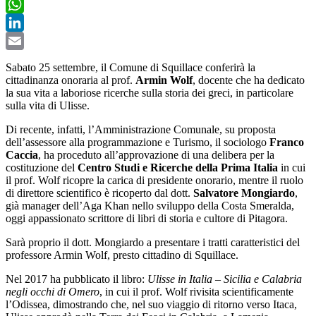
Twitter
WhatsApp
LinkedIn
Email
Sabato 25 settembre, il Comune di Squillace conferirà la
cittadinanza onoraria al prof.
Armin Wolf
, docente che ha dedicato
la sua vita a laboriose ricerche sulla storia dei greci, in particolare
sulla vita di Ulisse.
Di recente, infatti, l’Amministrazione Comunale, su proposta
dell’assessore alla programmazione e Turismo, il sociologo
Franco
Caccia
, ha proceduto all’approvazione di una delibera per la
costituzione del
Centro Studi e Ricerche della Prima Italia
in cui
il prof. Wolf ricopre la carica di presidente onorario, mentre il ruolo
di direttore scientifico è ricoperto dal dott.
Salvatore Mongiardo
,
già manager dell’Aga Khan nello sviluppo della Costa Smeralda,
oggi appassionato scrittore di libri di storia e cultore di Pitagora.
Sarà proprio il dott. Mongiardo a presentare i tratti caratteristici del
professore Armin Wolf, presto cittadino di Squillace.
Nel 2017 ha pubblicato il libro:
Ulisse in Italia – Sicilia e Calabria
negli occhi di Omero
, in cui il prof. Wolf rivisita scientificamente
l’Odissea, dimostrando che, nel suo viaggio di ritorno verso Itaca,