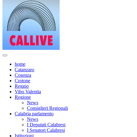
home
Catanzaro
Cosenza
Crotone
Reggio
Vibo Valentia
Regione
News
Consiglieri Regionali
Calabria parlamento
News
I Deputati Calabresi
I Senatori Calabresi
Istituzioni