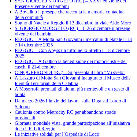
SAN GIORGIO MORGETO (RC) – XXVI edizione del
Presepe vivente dei bambini
A Bovalino il presepe che racconta la memoria contadina
della comunità
Sogno di Natale a Reggio il 13 dicembre in viale Aldo Moro
S. GIORGIO MORGETO (RC) – Il 26 dicembre il presepe
vivente dei bambini
REGGIO – A Motta San Giovanni i mercatini di Natale il 13
e 14 dicembre 2025
REGGIO – Con Abyss un tuffo nello Stretto il 18 dicembre
2025
REGGIO – A Gallico la benedizione dei motociclisti e dei
caschi il 21-dicembre
CINQUEFRONDI (RC) – Si presenta il libro “Mi svelo”
A Lazzaro di Motta San Giovanni Inaugurato il Museo delle
Identità Territoriali della Calabria
A Mosorrofa premiati gli alunni più meritevoli e un gesto di
bontà
Da marzo 2026 l’inizio dei lavori sulla Diga sul Lordo di
Siderno
Caulonia contro Metrocity RC per abbandono strade
provinciali
Giornata mondiale vista, grande partecipazione all’iniziativa
della UICI di Reggio
Le iniziative solidali per l’Ospedale di Locri