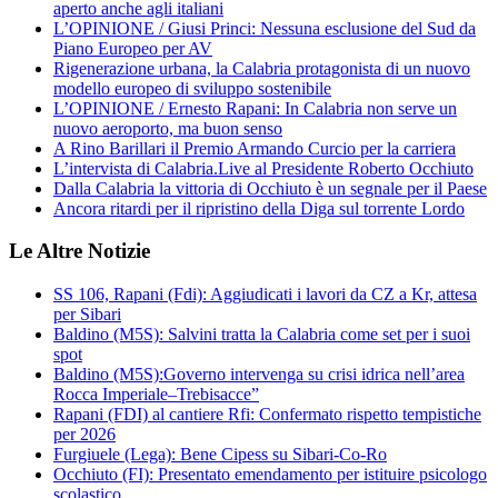
aperto anche agli italiani
L’OPINIONE / Giusi Princi: Nessuna esclusione del Sud da
Piano Europeo per AV
Rigenerazione urbana, la Calabria protagonista di un nuovo
modello europeo di sviluppo sostenibile
L’OPINIONE / Ernesto Rapani: In Calabria non serve un
nuovo aeroporto, ma buon senso
A Rino Barillari il Premio Armando Curcio per la carriera
L’intervista di Calabria.Live al Presidente Roberto Occhiuto
Dalla Calabria la vittoria di Occhiuto è un segnale per il Paese
Ancora ritardi per il ripristino della Diga sul torrente Lordo
Le Altre Notizie
SS 106, Rapani (Fdi): Aggiudicati i lavori da CZ a Kr, attesa
per Sibari
Baldino (M5S): Salvini tratta la Calabria come set per i suoi
spot
Baldino (M5S):Governo intervenga su crisi idrica nell’area
Rocca Imperiale–Trebisacce”
Rapani (FDI) al cantiere Rfi: Confermato rispetto tempistiche
per 2026
Furgiuele (Lega): Bene Cipess su Sibari-Co-Ro
Occhiuto (FI): Presentato emendamento per istituire psicologo
scolastico