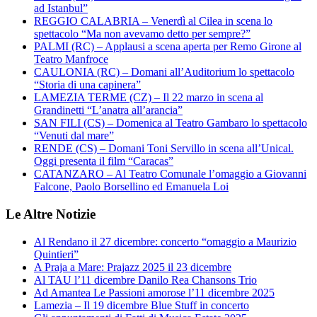
ad Istanbul”
REGGIO CALABRIA – Venerdì al Cilea in scena lo
spettacolo “Ma non avevamo detto per sempre?”
PALMI (RC) – Applausi a scena aperta per Remo Girone al
Teatro Manfroce
CAULONIA (RC) – Domani all’Auditorium lo spettacolo
“Storia di una capinera”
LAMEZIA TERME (CZ) – Il 22 marzo in scena al
Grandinetti “L’anatra all’arancia”
SAN FILI (CS) – Domenica al Teatro Gambaro lo spettacolo
“Venuti dal mare”
RENDE (CS) – Domani Toni Servillo in scena all’Unical.
Oggi presenta il film “Caracas”
CATANZARO – Al Teatro Comunale l’omaggio a Giovanni
Falcone, Paolo Borsellino ed Emanuela Loi
Le Altre Notizie
Al Rendano il 27 dicembre: concerto “omaggio a Maurizio
Quintieri”
A Praja a Mare: Prajazz 2025 il 23 dicembre
Al TAU l’11 dicembre Danilo Rea Chansons Trio
Ad Amantea Le Passioni amorose l’11 dicembre 2025
Lamezia – Il 19 dicembre Blue Stuff in concerto