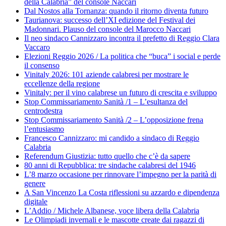
della Calabria” del console Naccari
Dal Nostos alla Tornanza: quando il ritorno diventa futuro
Taurianova: successo dell’XI edizione del Festival dei
Madonnari. Plauso del console del Marocco Naccari
Il neo sindaco Cannizzaro incontra il prefetto di Reggio Clara
Vaccaro
Elezioni Reggio 2026 / La politica che “buca” i social e perde
il consenso
Vinitaly 2026: 101 aziende calabresi per mostrare le
eccellenze della regione
Vinitaly: per il vino calabrese un futuro di crescita e sviluppo
Stop Commissariamento Sanità /1 – L’esultanza del
centrodestra
Stop Commissariamento Sanità /2 – L’opposizione frena
l’entusiasmo
Francesco Cannizzaro: mi candido a sindaco di Reggio
Calabria
Referendum Giustizia: tutto quello che c’è da sapere
80 anni di Repubblica: tre sindache calabresi del 1946
L’8 marzo occasione per rinnovare l’impegno per la parità di
genere
A San Vincenzo La Costa riflessioni su azzardo e dipendenza
digitale
L’Addio / Michele Albanese, voce libera della Calabria
Le Olimpiadi invernali e le mascotte create dai ragazzi di