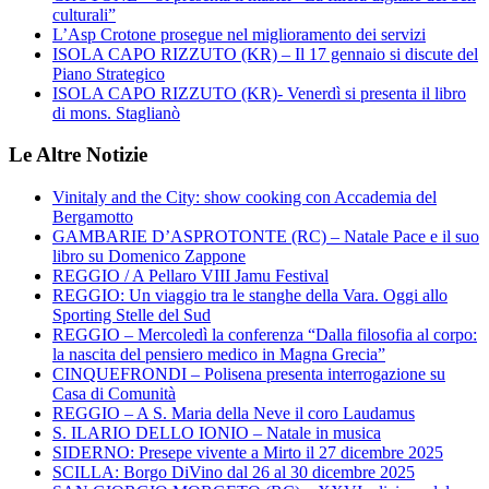
culturali”
L’Asp Crotone prosegue nel miglioramento dei servizi
ISOLA CAPO RIZZUTO (KR) – Il 17 gennaio si discute del
Piano Strategico
ISOLA CAPO RIZZUTO (KR)- Venerdì si presenta il libro
di mons. Staglianò
Le Altre Notizie
Vinitaly and the City: show cooking con Accademia del
Bergamotto
GAMBARIE D’ASPROTONTE (RC) – Natale Pace e il suo
libro su Domenico Zappone
REGGIO / A Pellaro VIII Jamu Festival
REGGIO: Un viaggio tra le stanghe della Vara. Oggi allo
Sporting Stelle del Sud
REGGIO – Mercoledì la conferenza “Dalla filosofia al corpo:
la nascita del pensiero medico in Magna Grecia”
CINQUEFRONDI – Polisena presenta interrogazione su
Casa di Comunità
REGGIO – A S. Maria della Neve il coro Laudamus
S. ILARIO DELLO IONIO – Natale in musica
SIDERNO: Presepe vivente a Mirto il 27 dicembre 2025
SCILLA: Borgo DiVino dal 26 al 30 dicembre 2025