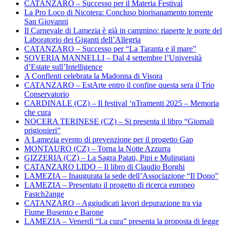
CATANZARO – Successo per il Materia Festival
La Pro Loco di Nicotera: Concluso biorisanamento torrente
San Giovanni
Il Carnevale di Lamezia è già in cammino: riaperte le porte del
Laboratorio dei Giganti dell’Allegria
CATANZARO – Successo per “La Taranta e il mare”
SOVERIA MANNELLI – Dal 4 settembre l’Università
d’Estate sull’Intelligence
A Conflenti celebrata la Madonna di Visora
CATANZARO – EstArte entro il confine questa sera il Trio
Conservatorio
CARDINALE (CZ) – Il festival ‘nTramenti 2025 – Memoria
che cura
NOCERA TERINESE (CZ) – Si presenta il libro “Giornali
prigionieri”
A Lamezia evento di prevenzione per il progetto Gap
MONTAURO (CZ) – Torna la Notte Azzurra
GIZZERIA (CZ) – La Sagra Patati, Pipi e Mulingiani
CATANZARO LIDO – Il libro di Claudio Borghi
LAMEZIA – Inaugurata la sede dell’Associazione “Il Dono”
LAMEZIA – Presentato il progetto di ricerca europeo
Fastch2ange
CATANZARO – Aggiudicati lavori depurazione tra via
Fiume Busento e Barone
LAMEZIA – Venerdì “La cura” presenta la proposta di legge