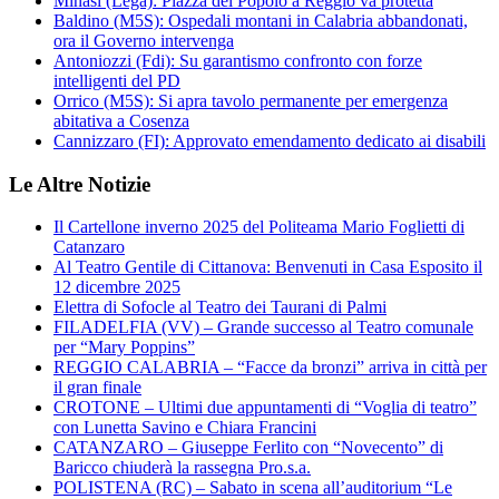
Minasi (Lega): Piazza del Popolo a Reggio va protetta
Baldino (M5S): Ospedali montani in Calabria abbandonati,
ora il Governo intervenga
Antoniozzi (Fdi): Su garantismo confronto con forze
intelligenti del PD
Orrico (M5S): Si apra tavolo permanente per emergenza
abitativa a Cosenza
Cannizzaro (FI): Approvato emendamento dedicato ai disabili
Le Altre Notizie
Il Cartellone inverno 2025 del Politeama Mario Foglietti di
Catanzaro
Al Teatro Gentile di Cittanova: Benvenuti in Casa Esposito il
12 dicembre 2025
Elettra di Sofocle al Teatro dei Taurani di Palmi
FILADELFIA (VV) – Grande successo al Teatro comunale
per “Mary Poppins”
REGGIO CALABRIA – “Facce da bronzi” arriva in città per
il gran finale
CROTONE – Ultimi due appuntamenti di “Voglia di teatro”
con Lunetta Savino e Chiara Francini
CATANZARO – Giuseppe Ferlito con “Novecento” di
Baricco chiuderà la rassegna Pro.s.a.
POLISTENA (RC) – Sabato in scena all’auditorium “Le