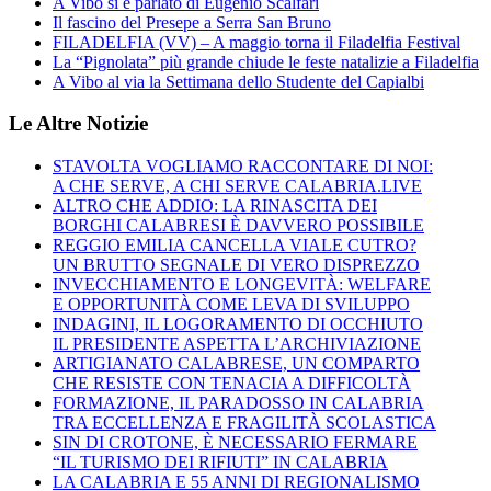
A Vibo si è parlato di Eugenio Scalfari
Il fascino del Presepe a Serra San Bruno
FILADELFIA (VV) – A maggio torna il Filadelfia Festival
La “Pignolata” più grande chiude le feste natalizie a Filadelfia
A Vibo al via la Settimana dello Studente del Capialbi
Le Altre Notizie
STAVOLTA VOGLIAMO RACCONTARE DI NOI:
A CHE SERVE, A CHI SERVE CALABRIA.LIVE
ALTRO CHE ADDIO: LA RINASCITA DEI
BORGHI CALABRESI È DAVVERO POSSIBILE
REGGIO EMILIA CANCELLA VIALE CUTRO?
UN BRUTTO SEGNALE DI VERO DISPREZZO
INVECCHIAMENTO E LONGEVITÀ: WELFARE
E OPPORTUNITÀ COME LEVA DI SVILUPPO
INDAGINI, IL LOGORAMENTO DI OCCHIUTO
IL PRESIDENTE ASPETTA L’ARCHIVIAZIONE
ARTIGIANATO CALABRESE, UN COMPARTO
CHE RESISTE CON TENACIA A DIFFICOLTÀ
FORMAZIONE, IL PARADOSSO IN CALABRIA
TRA ECCELLENZA E FRAGILITÀ SCOLASTICA
SIN DI CROTONE, È NECESSARIO FERMARE
“IL TURISMO DEI RIFIUTI” IN CALABRIA
LA CALABRIA E 55 ANNI DI REGIONALISMO