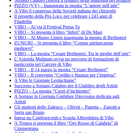
Soriano Calabro celebra il restauro della Madonna del Rosario
PIZZO (VV) – Inaugurata la mostra “L’amore nell’arte”
A Vibo il congresso della Società italiana dei chirurghi
Il progetto della Pro Loco per celebrare i 243 anni di
Filadelfia
VIBO – Al via il Festival Pensa Tu
VIBO – Si presenta il libro “Inferi” di De Masi
VIBO – Al Museo Lìmen inaugurata la mostra di Berlingeri
ZUNGRI – Si presenta il libro “Corpus speluncarum
medioevi”
VIBO – La mostra “Cesare Berlingeri. Tra le pieghe dell’arte”
L’Azienda Mulinum avvia un percorso di formazione di
pasticceria nel Carcere di Vibo
VIBO – Il 14 marzo la mostra “Cesare Berlingeri”
VIBO – Il convegno “Credito e finanza per l’impresa”
A Vibo le Giornate Leoluchiane”
Successo a Soriano Calabro per il Giubileo degli Artisti
PIZZO – La mostra “Cuori d’inchiostro”
A Soriano la Giornata Giubilare Diocesana dedicata agli
Artisti
Gli studenti dello Zaleuco – Oliveti – Panetta – Zanotti a
Serra san Bruno
Intesa tra Confesercenti e Scuola Alberghiera di Vibo
A Tropea si presenta il libro “Oro Rosso di Calabria” di
Cinquegrana