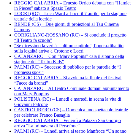
REGGIO CALABRIA – Ernesto Orrico debutta con “Hamlet
in Pieces” sabato a Spazio Teatro
LOCRI (RC) – Luca Ward a Locri il 7 aprile per la stagione
teatrale della locride
RENDE (CS) – Due giorni di proiezioni al Tau Cinema
Campus
CORIGLIANO-ROSSANO (RC) – Si conclude il progetto
“Il Teatro fa scuola”
“Se dicessimo la verità – ultimo capitolo”, l’opera-dibattito
sulla legalità arriva a Crotone e Locri
CATANZARO – Con “Mary Poppins” cala il sipario della
stagione del “Teatro Kids”
PALMI (RC) – Successo di pubblico per la parodia de “I
promessi sposi”
REGGIO CALABRIA – Si avvicina la finale del festival
“Facce da bronzi”
CATANZARO – Al Teatro Comunale domani appuntamento
con Mary Poppins
POLISTENA (RC) – Lunedì e martedì in scena la vita di
Giovanni Falcone
CASTROLIBERO (CS) – Domenica uno spettacolo teatrale
per celebrare Franco Basaglia
REGGIO CALABRIA – Venerdì a Palazzo San Giorgio
arriva “La primavera di Persefone”
PALMI (RC) – Lunedì arriva al teatro Manfroce “Un sogno