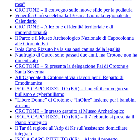
rosa”
CROTONE – Il convegno sulle nuove sfide per la pediatria
Venerdì a Cirò si celebra la 13esima Giornata regionale del
Calendario
CROTONE – A lezione di identità territoriale e di
imprenditorialità
Il Parco e il Museo Archeologico Nazionale di Capocolonna
alle Giornate Fai
Isola Capo Rizzuto ha la sua oasi canina della legalità
Naufragio di Cutro, sono passati due anni, ma Crotone non ha
dimenticato
CROTONE – Si presenta la delegazione Fai di Crotone e
Santa Severina
All’Ospedale di Crotone al via i lavori per il Reparto di
Emodinamica
ISOLA CAPO RIZZUTO (KR) – Lunedì il convegno su
bullismo e cyberbullismo
“Libere Donne” di Crotone e “InOltre” insieme per i bambini
africani
CROTONE – Ingresso gratuito al Museo Archeologico
ISOLA CAPO RIZZUTO (KR) – Il 7 febbraio si presenta il
Piano Strategico
Il Tar dà ragione all’Adp di Kr sull’assistenza domiciliare
integrata
ISOLA CAPO RIZZUTO (KR) – Al via il progetto