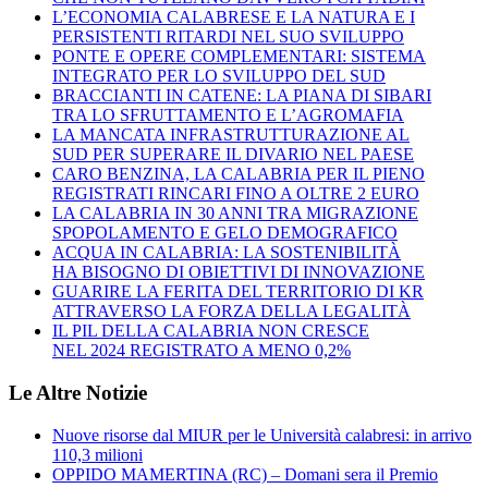
L’ECONOMIA CALABRESE E LA NATURA E I
PERSISTENTI RITARDI NEL SUO SVILUPPO
PONTE E OPERE COMPLEMENTARI: SISTEMA
INTEGRATO PER LO SVILUPPO DEL SUD
BRACCIANTI IN CATENE: LA PIANA DI SIBARI
TRA LO SFRUTTAMENTO E L’AGROMAFIA
LA MANCATA INFRASTRUTTURAZIONE AL
SUD PER SUPERARE IL DIVARIO NEL PAESE
CARO BENZINA, LA CALABRIA PER IL PIENO
REGISTRATI RINCARI FINO A OLTRE 2 EURO
LA CALABRIA IN 30 ANNI TRA MIGRAZIONE
SPOPOLAMENTO E GELO DEMOGRAFICO
ACQUA IN CALABRIA: LA SOSTENIBILITÀ
HA BISOGNO DI OBIETTIVI DI INNOVAZIONE
GUARIRE LA FERITA DEL TERRITORIO DI KR
ATTRAVERSO LA FORZA DELLA LEGALITÀ
IL PIL DELLA CALABRIA NON CRESCE
NEL 2024 REGISTRATO A MENO 0,2%
Le Altre Notizie
Nuove risorse dal MIUR per le Università calabresi: in arrivo
110,3 milioni
OPPIDO MAMERTINA (RC) – Domani sera il Premio