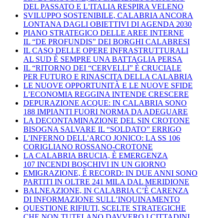
DEL PASSATO E L’ITALIA RESPIRA VELENO
SVILUPPO SOSTENIBILE, CALABRIA ANCORA
LONTANA DAGLI OBIETTIVI DI AGENDA 2030
PIANO STRATEGICO DELLE AREE INTERNE
IL “DE PROFUNDIS” DEI BORGHI CALABRESI
IL CASO DELLE OPERE INFRASTRUTTURALI
AL SUD È SEMPRE UNA BATTAGLIA PERSA
IL “RITORNO DEI “CERVELLI” È CRUCIALE
PER FUTURO E RINASCITA DELLA CALABRIA
LE NUOVE OPPORTUNITÀ E LE NUOVE SFIDE
L’ECONOMIA REGGINA INTENDE CRESCERE
DEPURAZIONE ACQUE: IN CALABRIA SONO
188 IMPIANTI FUORI NORMA DA ADEGUARE
LA DECONTAMINAZIONE DEL SIN CROTONE
BISOGNA SALVARE IL “SOLDATO” ERRIGO
L’INFERNO DELL’ARCO JONICO: LA SS 106
CORIGLIANO ROSSANO-CROTONE
LA CALABRIA BRUCIA, È EMERGENZA
107 INCENDI BOSCHIVI IN UN GIORNO
EMIGRAZIONE, È RECORD: IN DUE ANNI SONO
PARTITI IN OLTRE 241 MILA DAL MERIDIONE
BALNEAZIONE, IN CALABRIA C’È CARENZA
DI INFORMAZIONE SULL’INQUINAMENTO
QUESTIONE RIFIUTI, SCELTE STRATEGICHE
CHE NON TUTELANO DAVVERO I CITTADINI