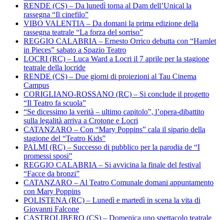
RENDE (CS) – Da lunedì torna al Dam dell’Unical la
rassegna “Il cinefilo”
VIBO VALENTIA – Da domani la prima edizione della
rassegna teatrale “La forza del sorriso”
REGGIO CALABRIA – Ernesto Orrico debutta con “Hamlet
in Pieces” sabato a Spazio Teatro
LOCRI (RC) – Luca Ward a Locri il 7 aprile per la stagione
teatrale della locride
RENDE (CS) – Due giorni di proiezioni al Tau Cinema
Campus
CORIGLIANO-ROSSANO (RC) – Si conclude il progetto
“Il Teatro fa scuola”
“Se dicessimo la verità – ultimo capitolo”, l’opera-dibattito
sulla legalità arriva a Crotone e Locri
CATANZARO – Con “Mary Poppins” cala il sipario della
stagione del “Teatro Kids”
PALMI (RC) – Successo di pubblico per la parodia de “I
promessi sposi”
REGGIO CALABRIA – Si avvicina la finale del festival
“Facce da bronzi”
CATANZARO – Al Teatro Comunale domani appuntamento
con Mary Poppins
POLISTENA (RC) – Lunedì e martedì in scena la vita di
Giovanni Falcone
CASTROLIBERO (CS) – Domenica uno spettacolo teatrale