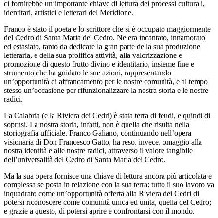
ci fornirebbe un’importante chiave di lettura dei processi culturali,
identitari, artistici e letterari del Meridione.
Franco è stato il poeta e lo scrittore che si è occupato maggiormente
del Cedro di Santa Maria del Cedro. Ne era incantato, innamorato
ed estasiato, tanto da dedicare la gran parte della sua produzione
letteraria, e della sua prolifica attività, alla valorizzazione e
promozione di questo frutto divino e identitario, insieme fine e
strumento che ha guidato le sue azioni, rappresentando
un’opportunità di affrancamento per le nostre comunità, e al tempo
stesso un’occasione per rifunzionalizzare la nostra storia e le nostre
radici.
La Calabria (e la Riviera dei Cedri) è stata terra di feudi, e quindi di
soprusi. La nostra storia, infatti, non è quella che risulta nella
storiografia ufficiale. Franco Galiano, continuando nell’opera
visionaria di Don Francesco Gatto, ha reso, invece, omaggio alla
nostra identità e alle nostre radici, attraverso il valore tangibile
dell’universalità del Cedro di Santa Maria del Cedro.
Ma la sua opera fornisce una chiave di lettura ancora più articolata e
complessa se posta in relazione con la sua terra: tutto il suo lavoro va
inquadrato come un’opportunità offerta alla Riviera dei Cedri di
potersi riconoscere come comunità unica ed unita, quella del Cedro;
e grazie a questo, di potersi aprire e confrontarsi con il mondo.