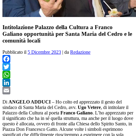
Intitolazione Palazzo della Cultura a Franco
Galiano opportunità per Santa Maria del Cedro e le
comunità locali
Pubblicato il
5 Dicembre 2023
|
da
Redazione
Facebook
Twitter
WhatsApp
LinkedIn
Email
Di
ANGELO ADDUCI
–
Ho colto ed apprezzato il gesto del
sindaco di Santa Maria del Cedro, avv.
Ugo Vetere
, di intitolare il
Palazzo della Cultura al poeta
Franco Galiano
. L’ho apprezzato per
il significato che ha in sé quella struttura, ma anche per il luogo dove
questo è allocata, ovvero di fronte alla Chiesa dello Spirito Santo, in
Piazza Don Francesco Gatto. Alcune volte i simboli esprimono
significati che difficilmente riusciremmo a esprimere con la sola