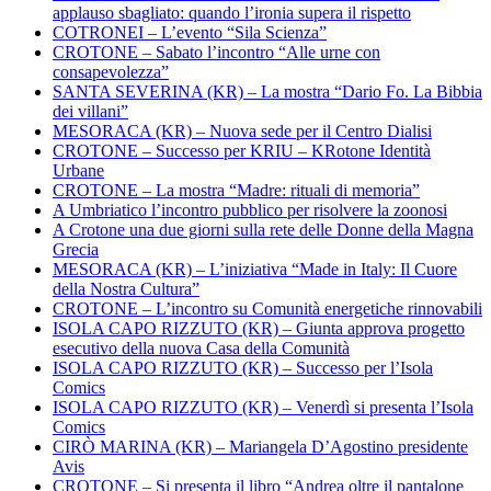
applauso sbagliato: quando l’ironia supera il rispetto
COTRONEI – L’evento “Sila Scienza”
CROTONE – Sabato l’incontro “Alle urne con
consapevolezza”
SANTA SEVERINA (KR) – La mostra “Dario Fo. La Bibbia
dei villani”
MESORACA (KR) – Nuova sede per il Centro Dialisi
CROTONE – Successo per KRIU – KRotone Identità
Urbane
CROTONE – La mostra “Madre: rituali di memoria”
A Umbriatico l’incontro pubblico per risolvere la zoonosi
A Crotone una due giorni sulla rete delle Donne della Magna
Grecia
MESORACA (KR) – L’iniziativa “Made in Italy: Il Cuore
della Nostra Cultura”
CROTONE – L’incontro su Comunità energetiche rinnovabili
ISOLA CAPO RIZZUTO (KR) – Giunta approva progetto
esecutivo della nuova Casa della Comunità
ISOLA CAPO RIZZUTO (KR) – Successo per l’Isola
Comics
ISOLA CAPO RIZZUTO (KR) – Venerdì si presenta l’Isola
Comics
CIRÒ MARINA (KR) – Mariangela D’Agostino presidente
Avis
CROTONE – Si presenta il libro “Andrea oltre il pantalone