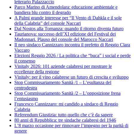
letterario Palazzaccio
Parco Marino di Amendolara: educazione ambientale e
bandiera blu contro il degrado
A Palmi grande interesse per “Il Vento di Dahkla e il sole
della Calabria” del console Naccari
Dal Nostos alla Tornanza: quando il ritorno diventa futuro
Taurianova: successo dell’XI edizione del Festival dei
Madonnari. Plauso del console del Marocco Naccari
Il neo sindaco Cannizzaro incontra il prefetto di Reggio Clara
Vaccaro
Elezioni Reggio 2026 / La politica che “buca” i social e perde
il consenso
Vinitaly 2026: 101 aziende calabresi per mostrare le
eccellenze della regione
Vinitaly: per il vino calabrese un futuro di crescita e sviluppo
Stop Commissariamento Sanità /1 – L’esultanza del
centrodestra
Stop Commissariamento Sanità /2 – L’opposizione frena
l’entusiasmo
Francesco Cannizzaro: mi candido a sindaco di Reggio
Calabria
Referendum Giustizia: tutto quello che c’è da sapere
80 anni di Repubblica: tre sindache calabresi del 1946
L’8 marzo occasione per rinnovare l’impegno per la parità di
genere