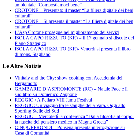
ambientale “Compostiamoci bene”
CROTONE – Presentato il master “La filiera digitale dei beni
culturali”
CROTONE – Si presenta il master “La filiera digitale dei ben
culturali”
L’Asp Crotone prosegue nel miglioramento dei servizi
ISOLA CAPO RIZZUTO (KR) – Il 17 gennaio si discute del
Piano Strategico
ISOLA CAPO RIZZUTO (KR)- Venerdì si presenta il libro
di mons. Staglianò
Le Altre Notizie
Vinitaly and the City: show cooking con Accademia del
Bergamotto
GAMBARIE D’ASPROMONTE (RC) – Natale Pace e il
suo libro su Domenico Zappone
REGGIO / A Pellaro VIII Jamu Festival
REGGIO: Un viaggio tra le stanghe della Vara. Oggi allo
Sporting Stelle del Sud
REGGIO – Mercoledì la conferenza “Dalla filosofia al corpo:
la nascita del pensiero medico in Magna Grecia”
CINQUEFRONDI – Polisena presenta interrogazione su
Casa di Comunità