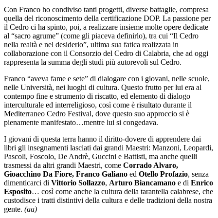
Con Franco ho condiviso tanti progetti, diverse battaglie, compresa
quella del riconoscimento della certificazione DOP. La passione per
il Cedro ci ha spinto, poi, a realizzare insieme molte opere dedicate
al “sacro agrume” (come gli piaceva definirlo), tra cui “Il Cedro
nella realtà e nel desiderio”, ultima sua fatica realizzata in
collaborazione con il Consorzio del Cedro di Calabria, che ad oggi
rappresenta la summa degli studi più autorevoli sul Cedro.
Franco “aveva fame e sete” di dialogare con i giovani, nelle scuole,
nelle Università, nei luoghi di cultura. Questo frutto per lui era al
contempo fine e strumento di riscatto, ed elemento di dialogo
interculturale ed interreligioso, così come è risultato durante il
Mediterraneo Cedro Festival, dove questo suo approccio si è
pienamente manifestato…mentre lui si congedava.
I giovani di questa terra hanno il diritto-dovere di apprendere dai
libri gli insegnamenti lasciati dai grandi Maestri: Manzoni, Leopardi,
Pascoli, Foscolo, De Andrè, Guccini e Battisti, ma anche quelli
trasmessi da altri grandi Maestri, come
Corrado Alvaro,
Gioacchino Da Fiore, Franco Galiano
ed
Otello Profazio
, senza
dimenticarci di
Vittorio Sollazzo
,
Arturo Biancamano
e di
Enrico
Esposito
… così come anche la cultura della tarantella calabrese, che
custodisce i tratti distintivi della cultura e delle tradizioni della nostra
gente.
(aa)