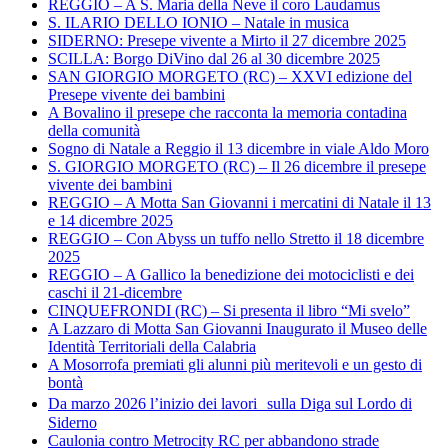
REGGIO – A S. Maria della Neve il coro Laudamus
S. ILARIO DELLO IONIO – Natale in musica
SIDERNO: Presepe vivente a Mirto il 27 dicembre 2025
SCILLA: Borgo DiVino dal 26 al 30 dicembre 2025
SAN GIORGIO MORGETO (RC) – XXVI edizione del
Presepe vivente dei bambini
A Bovalino il presepe che racconta la memoria contadina
della comunità
Sogno di Natale a Reggio il 13 dicembre in viale Aldo Moro
S. GIORGIO MORGETO (RC) – Il 26 dicembre il presepe
vivente dei bambini
REGGIO – A Motta San Giovanni i mercatini di Natale il 13
e 14 dicembre 2025
REGGIO – Con Abyss un tuffo nello Stretto il 18 dicembre
2025
REGGIO – A Gallico la benedizione dei motociclisti e dei
caschi il 21-dicembre
CINQUEFRONDI (RC) – Si presenta il libro “Mi svelo”
A Lazzaro di Motta San Giovanni Inaugurato il Museo delle
Identità Territoriali della Calabria
A Mosorrofa premiati gli alunni più meritevoli e un gesto di
bontà
Da marzo 2026 l’inizio dei lavori sulla Diga sul Lordo di
Siderno
Caulonia contro Metrocity RC per abbandono strade