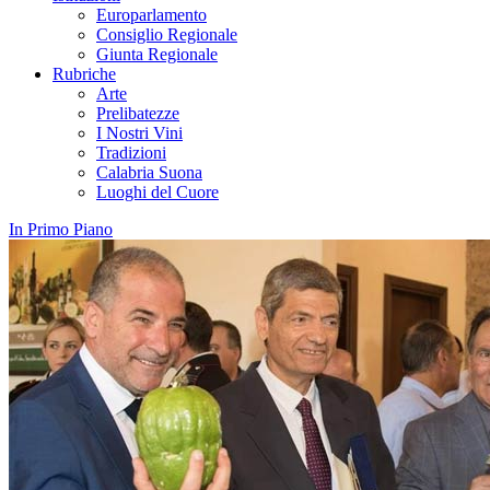
Europarlamento
Consiglio Regionale
Giunta Regionale
Rubriche
Arte
Prelibatezze
I Nostri Vini
Tradizioni
Calabria Suona
Luoghi del Cuore
In Primo Piano