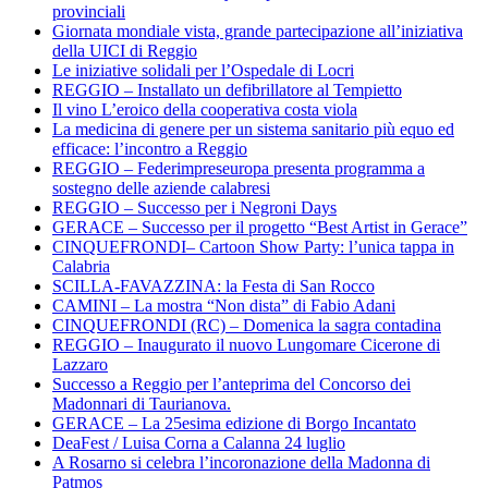
provinciali
Giornata mondiale vista, grande partecipazione all’iniziativa
della UICI di Reggio
Le iniziative solidali per l’Ospedale di Locri
REGGIO – Installato un defibrillatore al Tempietto
Il vino L’eroico della cooperativa costa viola
La medicina di genere per un sistema sanitario più equo ed
efficace: l’incontro a Reggio
REGGIO – Federimpreseuropa presenta programma a
sostegno delle aziende calabresi
REGGIO – Successo per i Negroni Days
GERACE – Successo per il progetto “Best Artist in Gerace”
CINQUEFRONDI– Cartoon Show Party: l’unica tappa in
Calabria
SCILLA-FAVAZZINA: la Festa di San Rocco
CAMINI – La mostra “Non dista” di Fabio Adani
CINQUEFRONDI (RC) – Domenica la sagra contadina
REGGIO – Inaugurato il nuovo Lungomare Cicerone di
Lazzaro
Successo a Reggio per l’anteprima del Concorso dei
Madonnari di Taurianova.
GERACE – La 25esima edizione di Borgo Incantato
DeaFest / Luisa Corna a Calanna 24 luglio
A Rosarno si celebra l’incoronazione della Madonna di
Patmos