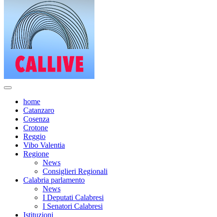
home
Catanzaro
Cosenza
Crotone
Reggio
Vibo Valentia
Regione
News
Consiglieri Regionali
Calabria parlamento
News
I Deputati Calabresi
I Senatori Calabresi
Istituzioni