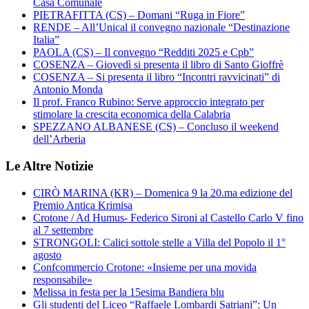
Casa Comunale
PIETRAFITTA (CS) – Domani “Ruga in Fiore”
RENDE – All’Unical il convegno nazionale “Destinazione
Italia”
PAOLA (CS) – Il convegno “Redditi 2025 e Cpb”
COSENZA – Giovedì si presenta il libro di Santo Gioffrè
COSENZA – Si presenta il libro “Incontri ravvicinati” di
Antonio Monda
Il prof. Franco Rubino: Serve approccio integrato per
stimolare la crescita economica della Calabria
SPEZZANO ALBANESE (CS) – Concluso il weekend
dell’Arberia
Le Altre Notizie
CIRÒ MARINA (KR) – Domenica 9 la 20.ma edizione del
Premio Antica Krimisa
Crotone / Ad Humus- Federico Sironi al Castello Carlo V fino
al 7 settembre
STRONGOLI: Calici sottole stelle a Villa del Popolo il 1°
agosto
Confcommercio Crotone: «Insieme per una movida
responsabile»
Melissa in festa per la 15esima Bandiera blu
Gli studenti del Liceo “Raffaele Lombardi Satriani”: Un