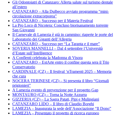
Gli Odontoiatri di Catanzaro: Allerta salute sul turismo dentale
all’estero
CATANZARO – Alla Dulbecco avviato programma “mini-
circolazione extracorporea”
CATANZARO – Successo per il Materia Festival
La Pro Loco di Nicotera: Concluso biorisanamento torrente
San Giovanni
Il Carnevale di Lamezia è già in cammino: riaperte le porte del
Laboratorio dei Giganti dell’Allegria
CATANZARO – Successo per “La Taranta e il mare”
SOVERIA MANNELLI – Dal 4 settembre l’Università
d’Estate sull’Intelligence
A Conflenti celebrata la Madonna di Visora
CATANZARO – EstArte entro il confine questa sera il Trio
Conservatorio
CARDINALE (CZ) – Il festival ‘nTramenti 2025 – Memoria
che cura
NOCERA TERINESE (CZ) – Si presenta il libro “Giornali
prigionieri”
A Lamezia evento di prevenzione per il progetto Gap
MONTAURO (CZ) – Torna la Notte Azzurra
GIZZERIA (CZ) – La Sagra Patati, Pipi e Mulingiani
CATANZARO LIDO – Il libro di Claudio Borghi
LAMEZIA – Inaugurata la sede dell’Associazione “Il Dono”
LAMEZIA – Presentato il progetto di ricerca europeo