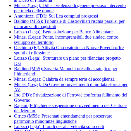
al Liceo di Filadelfia
Minasi (Lega): Ddl su violenza di genere prezioso intervento
per tutela delle donne
Antoniozzi (FDI): Sui Lea compiuti progressi
Baldino (M5S): Tribunale di Castrovillari rischia paralisi per
mancanza di magistrati
Loizzo (Lega): Bene soluzione per Banco Alimentare
Minasi (Lega): Ponte, incomprensibili due sindaci contro
sviluppo del territorio
Occhiuto (FI): Attività Osservatorio su Nuove Povertà offre
spunti di riflessione
Loizzo (Lega): Strutturare un piano per rilanciare progetto
Dsa
Baldino (M5S): Soveria Mannelli presidio strategico per
l’hinterland
Minasi (Lega): Calabria da sempre terra di accoglienza
Minasi (Lega): Da Governo investimenti di portata storica per
AV
Irto (PD): Privatizzazione di Ferrovie conferma fallimento del
Governo
Rapani (Fdi) chiede sospensione provvedimento per Centrale
del Mercure
Orrico (M5S): Presentati emendamenti per preservare
patrimonio minoranze linguistiche
Loizzo (Lega): I fondi per alta velocità sono certi