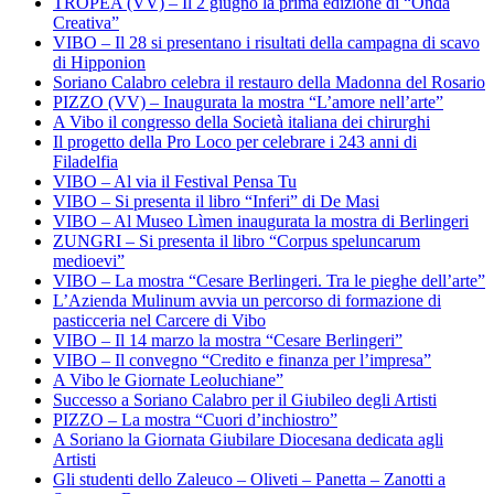
TROPEA (VV) – Il 2 giugno la prima edizione di “Onda
Creativa”
VIBO – Il 28 si presentano i risultati della campagna di scavo
di Hipponion
Soriano Calabro celebra il restauro della Madonna del Rosario
PIZZO (VV) – Inaugurata la mostra “L’amore nell’arte”
A Vibo il congresso della Società italiana dei chirurghi
Il progetto della Pro Loco per celebrare i 243 anni di
Filadelfia
VIBO – Al via il Festival Pensa Tu
VIBO – Si presenta il libro “Inferi” di De Masi
VIBO – Al Museo Lìmen inaugurata la mostra di Berlingeri
ZUNGRI – Si presenta il libro “Corpus speluncarum
medioevi”
VIBO – La mostra “Cesare Berlingeri. Tra le pieghe dell’arte”
L’Azienda Mulinum avvia un percorso di formazione di
pasticceria nel Carcere di Vibo
VIBO – Il 14 marzo la mostra “Cesare Berlingeri”
VIBO – Il convegno “Credito e finanza per l’impresa”
A Vibo le Giornate Leoluchiane”
Successo a Soriano Calabro per il Giubileo degli Artisti
PIZZO – La mostra “Cuori d’inchiostro”
A Soriano la Giornata Giubilare Diocesana dedicata agli
Artisti
Gli studenti dello Zaleuco – Oliveti – Panetta – Zanotti a