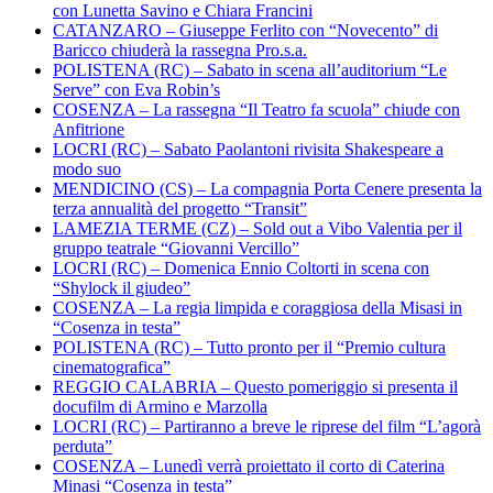
con Lunetta Savino e Chiara Francini
CATANZARO – Giuseppe Ferlito con “Novecento” di
Baricco chiuderà la rassegna Pro.s.a.
POLISTENA (RC) – Sabato in scena all’auditorium “Le
Serve” con Eva Robin’s
COSENZA – La rassegna “Il Teatro fa scuola” chiude con
Anfitrione
LOCRI (RC) – Sabato Paolantoni rivisita Shakespeare a
modo suo
MENDICINO (CS) – La compagnia Porta Cenere presenta la
terza annualità del progetto “Transit”
LAMEZIA TERME (CZ) – Sold out a Vibo Valentia per il
gruppo teatrale “Giovanni Vercillo”
LOCRI (RC) – Domenica Ennio Coltorti in scena con
“Shylock il giudeo”
COSENZA – La regia limpida e coraggiosa della Misasi in
“Cosenza in testa”
POLISTENA (RC) – Tutto pronto per il “Premio cultura
cinematografica”
REGGIO CALABRIA – Questo pomeriggio si presenta il
docufilm di Armino e Marzolla
LOCRI (RC) – Partiranno a breve le riprese del film “L’agorà
perduta”
COSENZA – Lunedì verrà proiettato il corto di Caterina
Minasi “Cosenza in testa”