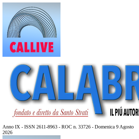
Vai
al
contenuto
Anno IX - ISSN 2611-8963 - ROC n. 33726 - Domenica 9 Agosto
2026