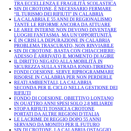
TRA ECCELLENZA E FRAGILITÀ SCOLASTICA
SIN DI CROTONE, È NECESSARIO FERMARE
“IL TURISMO DEI RIFIUTI” IN CALABRIA
LA CALABRIA E 55 ANNI DI REGIONALISMO
TANTE LE RIFORME ANCORA DA ATTUARE
LE AREE INTERNE NON DEVONO DIVENTARE
LUOGHI FANTASMA, MA UN’OPPORTUNITÀ
È IN CRISI LA DEPURAZIONE IN CALABRIA
PROBLEMA TRASCURATO, NON RINVIABILE
SIN DI CROTONE, BASTA CON CHIACCHIERE:
ADESSO È ARRIVATO IL MOMENTO DI AGIRE
IL DIRITTO NEGATO ALLA MOBILITÀ IN
SICUREZZA SULLA STRADA IONIO-TIRRENO
FONDI COESIONE, SERVE RIPROGRAMMARE
RISORSE IN CALABRIA PER NON PERDERLE
REATI AMBIENTALI, LA CALABRIA
SECONDA PER IL CICLO NELLA GESTIONE DEI
RIFIUTI
FONDO DI COESIONE, OBIETTIVO LONTANO
IN QUATTRO ANNI SPESI SOLO 2,8 MILIARDI
STOP A RIFIUTI TOSSICI A CROTONE
PORTATI DA ALTRE REGIONI D’ITALIA
LE LACRIME DI REGGIO DOPO 55 ANNI
SERVANO DA MONITO PER IL FUTURO
SIN DI CROTONE, LA CALABRIA OSTAGGIO