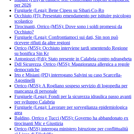
per 2026
Furgiuele (Lega): Bene Cipess su Sibari-Co-Ro
Occhiuto (FI): Presentato emendamento per istituire psicologo
scolastico
Tirocinanti, Orrico (M5S): Dove sono i soldi promessi da
Occhiuto?
Furgiuele (Lega): Confrontiamoci sui dati, Sin non può
ricevere rifiuti da altre regioni
Orrico (M5S): Occhiuto interviene tardi smentendo Regione
su bonifica Sin Kr
Antoniozzi (Fdi): Stato presente in Calabria contro ndrangheta
Ddl Sicurezza, Orrico (M5S): Maggioranza allergica a regole
democratiche
Irto e Misiani (PD) interrogano Salvini su caso Scarcella-
Agostinelli
Orrico (M5S): A Rogliano sospeso servizio di logopedia per
mancanza di personale
Furgiuele (Lega): Fondi per la sicurezza idraulica passo avanti
per sviluppo Calabria
Furgiuele (Lega): Lavorare per sorveglianza epidemiologica
area
Baldino, Orrico e Tucci (M5S): Governo ha abbandonato ex
tirocinanti Mic e Giustizia
Orrico (M5S) interroga ministero Istruzione per conflittualità