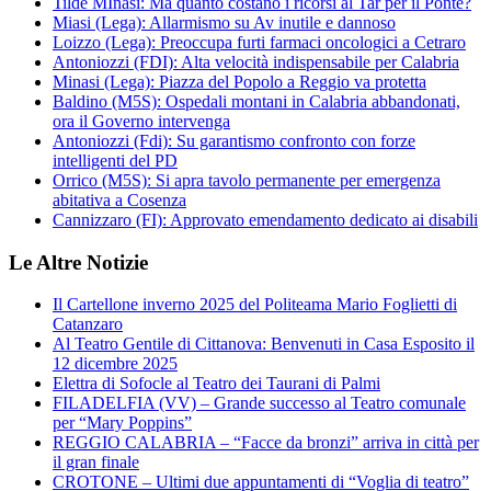
Tilde MInasi: Ma quanto costano i ricorsi al Tar per il Ponte?
Miasi (Lega): Allarmismo su Av inutile e dannoso
Loizzo (Lega): Preoccupa furti farmaci oncologici a Cetraro
Antoniozzi (FDI): Alta velocità indispensabile per Calabria
Minasi (Lega): Piazza del Popolo a Reggio va protetta
Baldino (M5S): Ospedali montani in Calabria abbandonati,
ora il Governo intervenga
Antoniozzi (Fdi): Su garantismo confronto con forze
intelligenti del PD
Orrico (M5S): Si apra tavolo permanente per emergenza
abitativa a Cosenza
Cannizzaro (FI): Approvato emendamento dedicato ai disabili
Le Altre Notizie
Il Cartellone inverno 2025 del Politeama Mario Foglietti di
Catanzaro
Al Teatro Gentile di Cittanova: Benvenuti in Casa Esposito il
12 dicembre 2025
Elettra di Sofocle al Teatro dei Taurani di Palmi
FILADELFIA (VV) – Grande successo al Teatro comunale
per “Mary Poppins”
REGGIO CALABRIA – “Facce da bronzi” arriva in città per
il gran finale
CROTONE – Ultimi due appuntamenti di “Voglia di teatro”