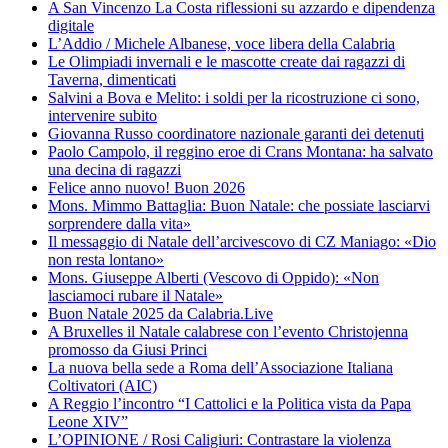
A San Vincenzo La Costa riflessioni su azzardo e dipendenza
digitale
L’Addio / Michele Albanese, voce libera della Calabria
Le Olimpiadi invernali e le mascotte create dai ragazzi di
Taverna, dimenticati
Salvini a Bova e Melito: i soldi per la ricostruzione ci sono,
intervenire subito
Giovanna Russo coordinatore nazionale garanti dei detenuti
Paolo Campolo, il reggino eroe di Crans Montana: ha salvato
una decina di ragazzi
Felice anno nuovo! Buon 2026
Mons. Mimmo Battaglia: Buon Natale: che possiate lasciarvi
sorprendere dalla vita»
Il messaggio di Natale dell’arcivescovo di CZ Maniago: «Dio
non resta lontano»
Mons. Giuseppe Alberti (Vescovo di Oppido): «Non
lasciamoci rubare il Natale»
Buon Natale 2025 da Calabria.Live
A Bruxelles il Natale calabrese con l’evento Christojenna
promosso da Giusi Princi
La nuova bella sede a Roma dell’Associazione Italiana
Coltivatori (AIC)
A Reggio l’incontro “I Cattolici e la Politica vista da Papa
Leone XIV”
L’OPINIONE / Rosi Caligiuri: Contrastare la violenza