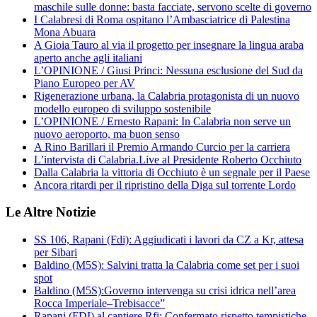
maschile sulle donne: basta facciate, servono scelte di governo
I Calabresi di Roma ospitano l’Ambasciatrice di Palestina
Mona Abuara
A Gioia Tauro al via il progetto per insegnare la lingua araba
aperto anche agli italiani
L’OPINIONE / Giusi Princi: Nessuna esclusione del Sud da
Piano Europeo per AV
Rigenerazione urbana, la Calabria protagonista di un nuovo
modello europeo di sviluppo sostenibile
L’OPINIONE / Ernesto Rapani: In Calabria non serve un
nuovo aeroporto, ma buon senso
A Rino Barillari il Premio Armando Curcio per la carriera
L’intervista di Calabria.Live al Presidente Roberto Occhiuto
Dalla Calabria la vittoria di Occhiuto è un segnale per il Paese
Ancora ritardi per il ripristino della Diga sul torrente Lordo
Le Altre Notizie
SS 106, Rapani (Fdi): Aggiudicati i lavori da CZ a Kr, attesa
per Sibari
Baldino (M5S): Salvini tratta la Calabria come set per i suoi
spot
Baldino (M5S):Governo intervenga su crisi idrica nell’area
Rocca Imperiale–Trebisacce”
Rapani (FDI) al cantiere Rfi: Confermato rispetto tempistiche