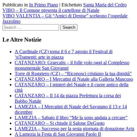
Pubblicato in
In Primo Piano
|
Etichettato
Santa Maria del Cedro
Navigazione
VIBO – Il Comune presenta il cartellone di Natale
VIBO VALENTIA – Gli “Amici di Denise” scelgono l’ospedale
articoli
Jazzolino
Le Altre Notizie
A Cardinale (CZ) torna il 6 e 7 agosto il Festival di
‘nTramenti: arte in piazza
CATANZARO: Graecalis – il folle volo oggi al Complesso
monumentale San Giovanni
Torre di Ruggiero (CZ) – “Riconosci cristiano la tua dignità”
CATANZARO – I Mercatini di Natale alla Galleria Mancuso
CATANZARO – I misteri del Natale e il cuore antico della
città
CATANZARO – Il 14 da piazza Prefettura la corsa dei
Babbo Natale
LAMEZIA – I Mercatini di Natale del Savutano il 13 e 14
dicembre
LAMEZIA – Sabato il libro “Me la sono andata a cercare”
CATANZARO – Si chiude il Salone DeGusto
LAMEZIA – Successo per la sesta giornata di donazione Avis
A Lamezia la Festa di San Giovanni Paolo II