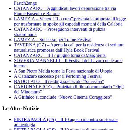
Fastch2ange
CATANZARO – Aggiudicati lavori depurazione tra via
Fiume Busento e Barone
LAMEZIA – Venerdì “La cura” presenta la proposta di legge
per trasformare in spoke gli ospedali montani della Calabria
CATANZARO – Proseguono interventi di pulizia
straordinaria
LAMEZIA – Successo per Trame Festival
TAVERNA (CZ) – Aperta la call per la residenza di scrittura
naturalistica promossa dall’Hyle Book Festival
CATANZARO – Il 17 giugno torna daMargherita
SOVERIA MANNELLI – Il Festival del Lavoro nelle aree
interne
A San Pietro Maida torna la Festa nazionale di Utopia
A Catanzaro successo per il Performing Festival
BADOLATO – Il reading-spettacolo “Sanasàna”
CARDINALE (CZ) – Proiettato il film-documentario “Figli
del Minotauro”
A Girifalco si conclude “Nuovo Cinema Coraggioso”
Le Altre Notizie
PIETRAPAOLA (CS) – Il 10 agosto incontro su storia e
archeologia
PIETRAPAOLA (CS) – Il 10 giornata di prevenzione