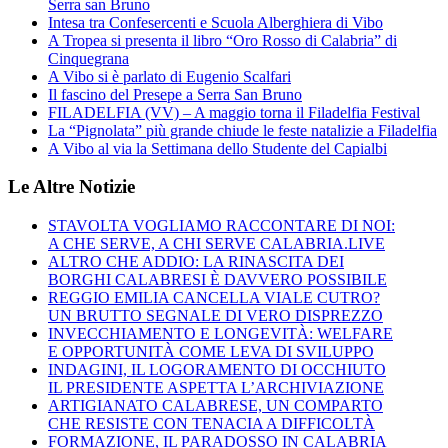
Serra san Bruno
Intesa tra Confesercenti e Scuola Alberghiera di Vibo
A Tropea si presenta il libro “Oro Rosso di Calabria” di
Cinquegrana
A Vibo si è parlato di Eugenio Scalfari
Il fascino del Presepe a Serra San Bruno
FILADELFIA (VV) – A maggio torna il Filadelfia Festival
La “Pignolata” più grande chiude le feste natalizie a Filadelfia
A Vibo al via la Settimana dello Studente del Capialbi
Le Altre Notizie
STAVOLTA VOGLIAMO RACCONTARE DI NOI:
A CHE SERVE, A CHI SERVE CALABRIA.LIVE
ALTRO CHE ADDIO: LA RINASCITA DEI
BORGHI CALABRESI È DAVVERO POSSIBILE
REGGIO EMILIA CANCELLA VIALE CUTRO?
UN BRUTTO SEGNALE DI VERO DISPREZZO
INVECCHIAMENTO E LONGEVITÀ: WELFARE
E OPPORTUNITÀ COME LEVA DI SVILUPPO
INDAGINI, IL LOGORAMENTO DI OCCHIUTO
IL PRESIDENTE ASPETTA L’ARCHIVIAZIONE
ARTIGIANATO CALABRESE, UN COMPARTO
CHE RESISTE CON TENACIA A DIFFICOLTÀ
FORMAZIONE, IL PARADOSSO IN CALABRIA