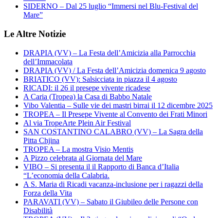
SIDERNO – Dal 25 luglio “Immersi nel Blu-Festival del
Mare”
Le Altre Notizie
DRAPIA (VV) – La Festa dell’Amicizia alla Parrocchia
dell’Immacolata
DRAPIA (VV) / La Festa dell’Amicizia domenica 9 agosto
BRIATICO (VV): Salsicciata in piazza il 4 agosto
RICADI: il 26 il presepe vivente ricadese
A Caria (Tropea) la Casa di Babbo Natale
Vibo Valentia – Sulle vie dei mastri birrai il 12 dicembre 2025
TROPEA – Il Presepe Vivente al Convento dei Frati Minori
Al via TropeArte Plein Air Festival
SAN COSTANTINO CALABRO (VV) – La Sagra della
Pitta Chjina
TROPEA – La mostra Visio Mentis
A Pizzo celebrata al Giornata del Mare
VIBO – Si presenta il il Rapporto di Banca d’Italia
“L’economia della Calabria.
A S. Maria di Ricadi vacanza-inclusione per i ragazzi della
Forza della Vita
PARAVATI (VV) – Sabato il Giubileo delle Persone con
Disabilità