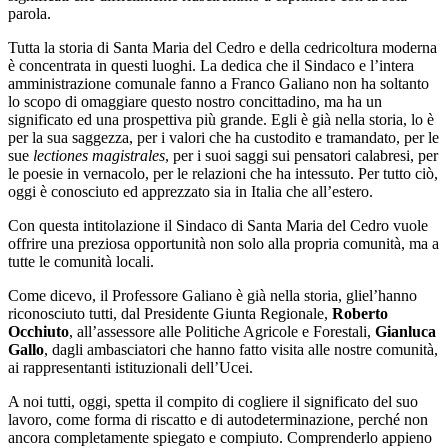
parola.
Tutta la storia di Santa Maria del Cedro e della cedricoltura moderna
è concentrata in questi luoghi. La dedica che il Sindaco e l’intera
amministrazione comunale fanno a Franco Galiano non ha soltanto
lo scopo di omaggiare questo nostro concittadino, ma ha un
significato ed una prospettiva più grande. Egli è già nella storia, lo è
per la sua saggezza, per i valori che ha custodito e tramandato, per le
sue
lectiones magistrales
, per i suoi saggi sui pensatori calabresi, per
le poesie in vernacolo, per le relazioni che ha intessuto. Per tutto ciò,
oggi è conosciuto ed apprezzato sia in Italia che all’estero.
Con questa intitolazione il Sindaco di Santa Maria del Cedro vuole
offrire una preziosa opportunità non solo alla propria comunità, ma a
tutte le comunità locali.
Come dicevo, il Professore Galiano è già nella storia, gliel’hanno
riconosciuto tutti, dal Presidente Giunta Regionale,
Roberto
Occhiuto
, all’assessore alle Politiche Agricole e Forestali,
Gianluca
Gallo
, dagli ambasciatori che hanno fatto visita alle nostre comunità,
ai rappresentanti istituzionali dell’Ucei.
A noi tutti, oggi, spetta il compito di cogliere il significato del suo
lavoro, come forma di riscatto e di autodeterminazione, perché non
ancora completamente spiegato e compiuto. Comprenderlo appieno