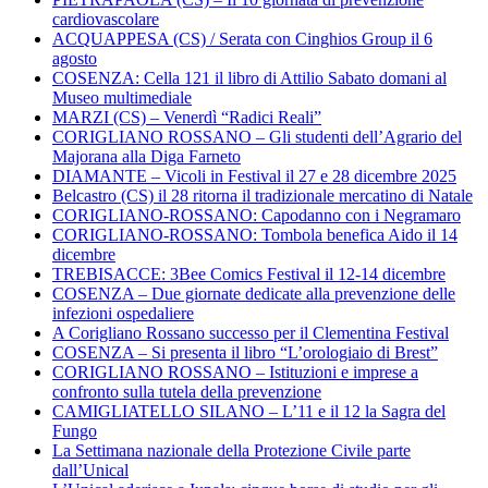
cardiovascolare
ACQUAPPESA (CS) / Serata con Cinghios Group il 6
agosto
COSENZA: Cella 121 il libro di Attilio Sabato domani al
Museo multimediale
MARZI (CS) – Venerdì “Radici Reali”
CORIGLIANO ROSSANO – Gli studenti dell’Agrario del
Majorana alla Diga Farneto
DIAMANTE – Vicoli in Festival il 27 e 28 dicembre 2025
Belcastro (CS) il 28 ritorna il tradizionale mercatino di Natale
CORIGLIANO-ROSSANO: Capodanno con i Negramaro
CORIGLIANO-ROSSANO: Tombola benefica Aido il 14
dicembre
TREBISACCE: 3Bee Comics Festival il 12-14 dicembre
COSENZA – Due giornate dedicate alla prevenzione delle
infezioni ospedaliere
A Corigliano Rossano successo per il Clementina Festival
COSENZA – Si presenta il libro “L’orologiaio di Brest”
CORIGLIANO ROSSANO – Istituzioni e imprese a
confronto sulla tutela della prevenzione
CAMIGLIATELLO SILANO – L’11 e il 12 la Sagra del
Fungo
La Settimana nazionale della Protezione Civile parte
dall’Unical