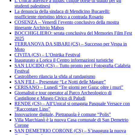
L’Unical aderisce a Iupals: cinque borse di studio per gli
studenti palestinesi
La denuncia della sindaca di Mendicino Bucarelli:
nsufficiente ripristino idrico a contrada Rosario
COSENZA – Venerdì l’evento conclusivo della mostra
itinerante Archivio Mabos
BOCCHIGLIERO: serata conclusiva del Memories Film Fest
2025
TERRANOVA DA SIBARI (CS) – Successo per Vespa in
Moto
CIVITA (CS) – L’Onirika Festival
Inaugurato a Lorica il Centro informazioni turistiche
SAN LUCIDO (CS) – Tutto pronto per i Fotografia Calabria
Festival
Castrolibero rilancia la sfida al randagismo
SAN FILI – Presentate “Le Notti delle Magare”
CERISANO – Lunedì “Tre giorni per Gaza: oltre i muri”
Giornalisti e tour operator al Parco Archeologico di
Castiglione e Museo Civico di Paludi
RENDE (CS) – All’Unical si omaggia Pasquale Versace con
“Raccontare Lino”
Innovazione digitale, Pietrapaola è comune “Polis”
Villa Marchianò è la nuova Casa comunale di San Demetrio
Corone
SAN DEMETRIO CORONE (CS) – S’inaugura la nuova