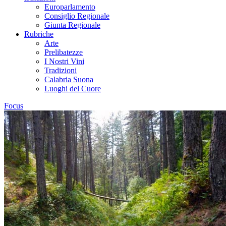
Europarlamento
Consiglio Regionale
Giunta Regionale
Rubriche
Arte
Prelibatezze
I Nostri Vini
Tradizioni
Calabria Suona
Luoghi del Cuore
Focus