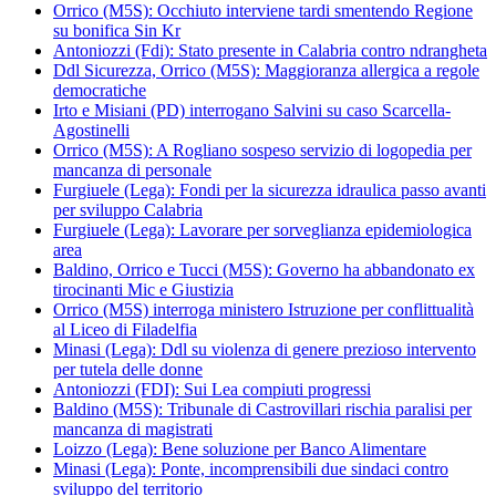
Orrico (M5S): Occhiuto interviene tardi smentendo Regione
su bonifica Sin Kr
Antoniozzi (Fdi): Stato presente in Calabria contro ndrangheta
Ddl Sicurezza, Orrico (M5S): Maggioranza allergica a regole
democratiche
Irto e Misiani (PD) interrogano Salvini su caso Scarcella-
Agostinelli
Orrico (M5S): A Rogliano sospeso servizio di logopedia per
mancanza di personale
Furgiuele (Lega): Fondi per la sicurezza idraulica passo avanti
per sviluppo Calabria
Furgiuele (Lega): Lavorare per sorveglianza epidemiologica
area
Baldino, Orrico e Tucci (M5S): Governo ha abbandonato ex
tirocinanti Mic e Giustizia
Orrico (M5S) interroga ministero Istruzione per conflittualità
al Liceo di Filadelfia
Minasi (Lega): Ddl su violenza di genere prezioso intervento
per tutela delle donne
Antoniozzi (FDI): Sui Lea compiuti progressi
Baldino (M5S): Tribunale di Castrovillari rischia paralisi per
mancanza di magistrati
Loizzo (Lega): Bene soluzione per Banco Alimentare
Minasi (Lega): Ponte, incomprensibili due sindaci contro
sviluppo del territorio