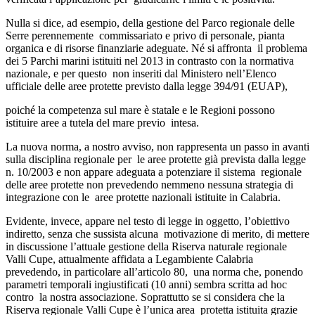
Nulla si dice, ad esempio, della gestione del Parco regionale delle
Serre perennemente commissariato e privo di personale, pianta
organica e di risorse finanziarie adeguate. Né si affronta il problema
dei 5 Parchi marini istituiti nel 2013 in contrasto con la normativa
nazionale, e per questo non inseriti dal Ministero nell’Elenco
ufficiale delle aree protette previsto dalla legge 394/91 (EUAP),
poiché la competenza sul mare è statale e le Regioni possono
istituire aree a tutela del mare previo intesa.
La nuova norma, a nostro avviso, non rappresenta un passo in avanti
sulla disciplina regionale per le aree protette già prevista dalla legge
n. 10/2003 e non appare adeguata a potenziare il sistema regionale
delle aree protette non prevedendo nemmeno nessuna strategia di
integrazione con le aree protette nazionali istituite in Calabria.
Evidente, invece, appare nel testo di legge in oggetto, l’obiettivo
indiretto, senza che sussista alcuna motivazione di merito, di mettere
in discussione l’attuale gestione della Riserva naturale regionale
Valli Cupe, attualmente affidata a Legambiente Calabria
prevedendo, in particolare all’articolo 80, una norma che, ponendo
parametri temporali ingiustificati (10 anni) sembra scritta ad hoc
contro la nostra associazione. Soprattutto se si considera che la
Riserva regionale Valli Cupe è l’unica area protetta istituita grazie