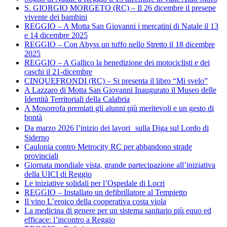
S. GIORGIO MORGETO (RC) – Il 26 dicembre il presepe
vivente dei bambini
REGGIO – A Motta San Giovanni i mercatini di Natale il 13
e 14 dicembre 2025
REGGIO – Con Abyss un tuffo nello Stretto il 18 dicembre
2025
REGGIO – A Gallico la benedizione dei motociclisti e dei
caschi il 21-dicembre
CINQUEFRONDI (RC) – Si presenta il libro “Mi svelo”
A Lazzaro di Motta San Giovanni Inaugurato il Museo delle
Identità Territoriali della Calabria
A Mosorrofa premiati gli alunni più meritevoli e un gesto di
bontà
Da marzo 2026 l’inizio dei lavori sulla Diga sul Lordo di
Siderno
Caulonia contro Metrocity RC per abbandono strade
provinciali
Giornata mondiale vista, grande partecipazione all’iniziativa
della UICI di Reggio
Le iniziative solidali per l’Ospedale di Locri
REGGIO – Installato un defibrillatore al Tempietto
Il vino L’eroico della cooperativa costa viola
La medicina di genere per un sistema sanitario più equo ed
efficace: l’incontro a Reggio