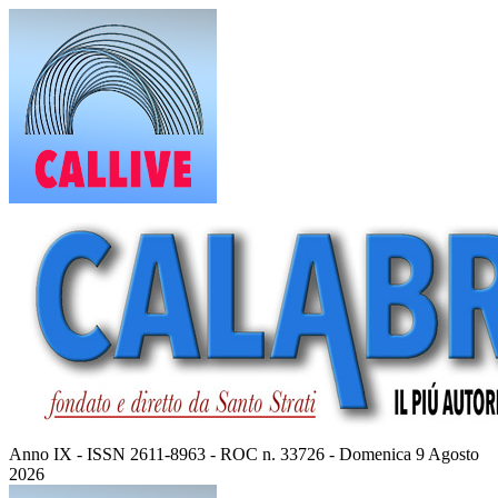
Vai
al
contenuto
Anno IX - ISSN 2611-8963 - ROC n. 33726 - Domenica 9 Agosto
2026