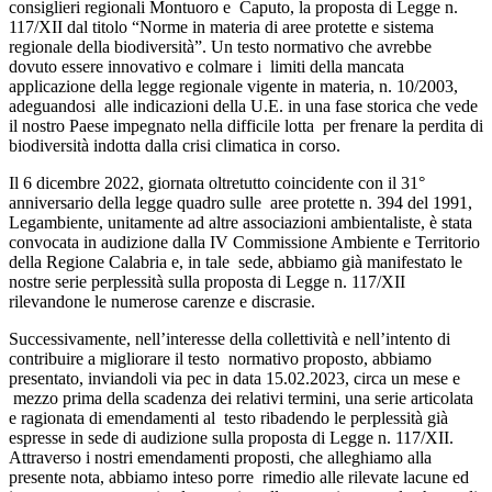
consiglieri regionali Montuoro e Caputo, la proposta di Legge n.
117/XII dal titolo “Norme in materia di aree protette e sistema
regionale della biodiversità”. Un testo normativo che avrebbe
dovuto essere innovativo e colmare
i
limiti della mancata
applicazione della legge regionale vigente in materia, n. 10/2003,
adeguandosi alle indicazioni della U.E. in una fase storica che vede
il nostro Paese impegnato nella difficile lotta per frenare la perdita di
biodiversità indotta dalla crisi climatica in corso.
Il 6 dicembre 2022, giornata oltretutto coincidente con il 31°
anniversario della legge quadro sulle aree protette n. 394 del 1991,
Legambiente, unitamente ad altre associazioni ambientaliste, è stata
convocata in audizione dalla IV Commissione Ambiente e Territorio
della Regione Calabria e, in tale sede
,
abbiamo già manifestato le
nostre serie perplessità sulla proposta di Legge n. 117/XII
rilevandone le numerose carenze e discrasie.
Successivamente, nell’interesse della collettività e nell’intento di
contribuire a migliorare il testo normativo proposto, abbiamo
presentato, inviandoli via pec in data 15.02.2023,
circa un mese e
mezzo prima della scadenza dei relativi termini
, una serie articolata
e ragionata di emendamenti al testo ribadendo le perplessità già
espresse in sede di audizione sulla proposta di Legge n. 117/XII.
Attraverso i nostri emendamenti proposti, che alleghiamo alla
presente nota, abbiamo inteso porre rimedio alle rilevate lacune ed