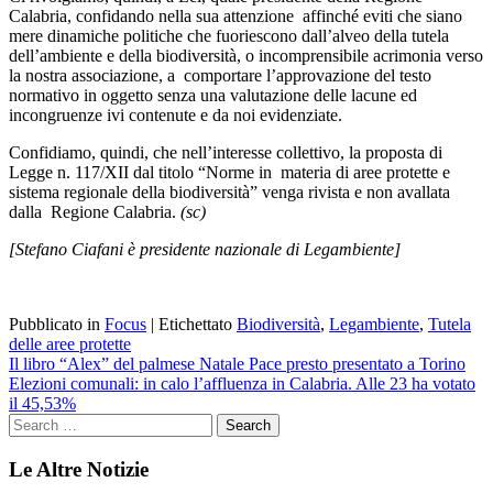
Calabria, confidando nella sua attenzione affinché eviti che siano
mere dinamiche politiche che fuoriescono dall’alveo della tutela
dell’ambiente e della biodiversità, o incomprensibile acrimonia verso
la nostra associazione, a comportare l’approvazione del testo
normativo in oggetto senza una valutazione delle lacune ed
incongruenze ivi contenute e da noi evidenziate.
Confidiamo, quindi, che nell’interesse collettivo, la proposta di
Legge n. 117/XII dal titolo “Norme in materia di aree protette e
sistema regionale della biodiversità” venga rivista e non avallata
dalla Regione Calabria.
(sc)
[Stefano Ciafani è presidente nazionale di Legambiente]
Pubblicato in
Focus
|
Etichettato
Biodiversità
,
Legambiente
,
Tutela
delle aree protette
Navigazione
Il libro “Alex” del palmese Natale Pace presto presentato a Torino
Elezioni comunali: in calo l’affluenza in Calabria. Alle 23 ha votato
articoli
il 45,53%
Le Altre Notizie