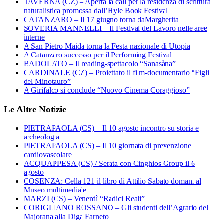
TAVERNA (CZ) – Aperta la call per la residenza di scrittura
naturalistica promossa dall’Hyle Book Festival
CATANZARO – Il 17 giugno torna daMargherita
SOVERIA MANNELLI – Il Festival del Lavoro nelle aree
interne
A San Pietro Maida torna la Festa nazionale di Utopia
A Catanzaro successo per il Performing Festival
BADOLATO – Il reading-spettacolo “Sanasàna”
CARDINALE (CZ) – Proiettato il film-documentario “Figli
del Minotauro”
A Girifalco si conclude “Nuovo Cinema Coraggioso”
Le Altre Notizie
PIETRAPAOLA (CS) – Il 10 agosto incontro su storia e
archeologia
PIETRAPAOLA (CS) – Il 10 giornata di prevenzione
cardiovascolare
ACQUAPPESA (CS) / Serata con Cinghios Group il 6
agosto
COSENZA: Cella 121 il libro di Attilio Sabato domani al
Museo multimediale
MARZI (CS) – Venerdì “Radici Reali”
CORIGLIANO ROSSANO – Gli studenti dell’Agrario del
Majorana alla Diga Farneto