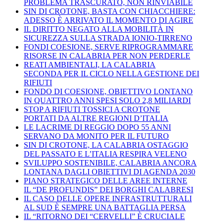
PROBLEMA TRASCURATO, NON RINVIABILE
SIN DI CROTONE, BASTA CON CHIACCHIERE:
ADESSO È ARRIVATO IL MOMENTO DI AGIRE
IL DIRITTO NEGATO ALLA MOBILITÀ IN
SICUREZZA SULLA STRADA IONIO-TIRRENO
FONDI COESIONE, SERVE RIPROGRAMMARE
RISORSE IN CALABRIA PER NON PERDERLE
REATI AMBIENTALI, LA CALABRIA
SECONDA PER IL CICLO NELLA GESTIONE DEI
RIFIUTI
FONDO DI COESIONE, OBIETTIVO LONTANO
IN QUATTRO ANNI SPESI SOLO 2,8 MILIARDI
STOP A RIFIUTI TOSSICI A CROTONE
PORTATI DA ALTRE REGIONI D’ITALIA
LE LACRIME DI REGGIO DOPO 55 ANNI
SERVANO DA MONITO PER IL FUTURO
SIN DI CROTONE, LA CALABRIA OSTAGGIO
DEL PASSATO E L’ITALIA RESPIRA VELENO
SVILUPPO SOSTENIBILE, CALABRIA ANCORA
LONTANA DAGLI OBIETTIVI DI AGENDA 2030
PIANO STRATEGICO DELLE AREE INTERNE
IL “DE PROFUNDIS” DEI BORGHI CALABRESI
IL CASO DELLE OPERE INFRASTRUTTURALI
AL SUD È SEMPRE UNA BATTAGLIA PERSA
IL “RITORNO DEI “CERVELLI” È CRUCIALE