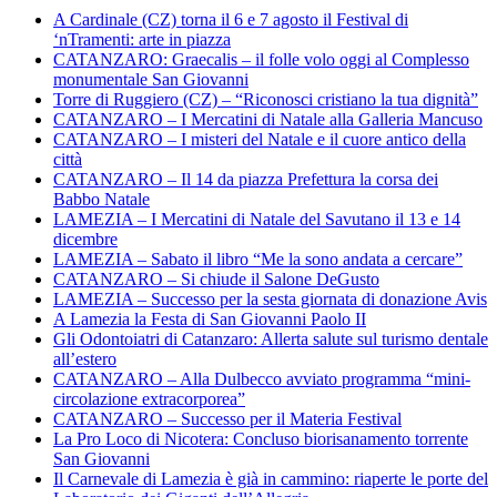
A Cardinale (CZ) torna il 6 e 7 agosto il Festival di
‘nTramenti: arte in piazza
CATANZARO: Graecalis – il folle volo oggi al Complesso
monumentale San Giovanni
Torre di Ruggiero (CZ) – “Riconosci cristiano la tua dignità”
CATANZARO – I Mercatini di Natale alla Galleria Mancuso
CATANZARO – I misteri del Natale e il cuore antico della
città
CATANZARO – Il 14 da piazza Prefettura la corsa dei
Babbo Natale
LAMEZIA – I Mercatini di Natale del Savutano il 13 e 14
dicembre
LAMEZIA – Sabato il libro “Me la sono andata a cercare”
CATANZARO – Si chiude il Salone DeGusto
LAMEZIA – Successo per la sesta giornata di donazione Avis
A Lamezia la Festa di San Giovanni Paolo II
Gli Odontoiatri di Catanzaro: Allerta salute sul turismo dentale
all’estero
CATANZARO – Alla Dulbecco avviato programma “mini-
circolazione extracorporea”
CATANZARO – Successo per il Materia Festival
La Pro Loco di Nicotera: Concluso biorisanamento torrente
San Giovanni
Il Carnevale di Lamezia è già in cammino: riaperte le porte del