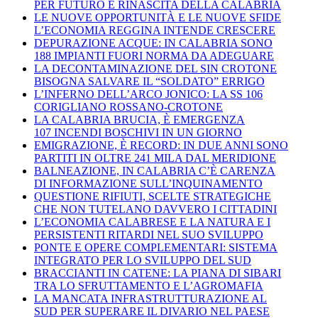
PER FUTURO E RINASCITA DELLA CALABRIA
LE NUOVE OPPORTUNITÀ E LE NUOVE SFIDE
L’ECONOMIA REGGINA INTENDE CRESCERE
DEPURAZIONE ACQUE: IN CALABRIA SONO
188 IMPIANTI FUORI NORMA DA ADEGUARE
LA DECONTAMINAZIONE DEL SIN CROTONE
BISOGNA SALVARE IL “SOLDATO” ERRIGO
L’INFERNO DELL’ARCO JONICO: LA SS 106
CORIGLIANO ROSSANO-CROTONE
LA CALABRIA BRUCIA, È EMERGENZA
107 INCENDI BOSCHIVI IN UN GIORNO
EMIGRAZIONE, È RECORD: IN DUE ANNI SONO
PARTITI IN OLTRE 241 MILA DAL MERIDIONE
BALNEAZIONE, IN CALABRIA C’È CARENZA
DI INFORMAZIONE SULL’INQUINAMENTO
QUESTIONE RIFIUTI, SCELTE STRATEGICHE
CHE NON TUTELANO DAVVERO I CITTADINI
L’ECONOMIA CALABRESE E LA NATURA E I
PERSISTENTI RITARDI NEL SUO SVILUPPO
PONTE E OPERE COMPLEMENTARI: SISTEMA
INTEGRATO PER LO SVILUPPO DEL SUD
BRACCIANTI IN CATENE: LA PIANA DI SIBARI
TRA LO SFRUTTAMENTO E L’AGROMAFIA
LA MANCATA INFRASTRUTTURAZIONE AL
SUD PER SUPERARE IL DIVARIO NEL PAESE