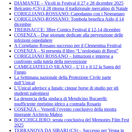
DIAMANTE – Vicoli in Festival il 27 e 28 dicembre 2025
Belcastro (CS) il 28 ritorna il tradizionale mercatino di Natale
CORIGLIANO-ROSSANO: Capodanno con i Negramaro
CORIGLIANO-ROSSANO: Tombola benefica Aido il 14
dicembre
TREBISACCE: 3Bee Comics Festival il 12-14 dicembre
COSENZA – Due giornate dedicate alla prevenzione delle
infezioni ospedaliere
A Corigliano Rossano successo per il Clementina Festival
COSENZA – Si presenta il libro “L’orologiaio di Brest”
CORIGLIANO ROSSANO – Istituzioni e imprese a
confronto sulla tutela della prevenzione
CAMIGLIATELLO SILANO – L’11 e il 12 la Sagra del
Fungo
La Settimana nazionale della Protezione Civile parte
dall’Unical
L’Unical aderisce a Iupals: cinque borse di studio per gli
studenti palestinesi
La denuncia della sindaca di Mendicino Bucarelli:
nsufficiente ripristino idrico a contrada Rosario
COSENZA – Venerdì l’evento conclusivo della mostra
itinerante Archivio Mabos
BOCCHIGLIERO: serata conclusiva del Memories Film Fest
2025
TERRANOVA DA SIBARI (CS) – Successo per Vespa in