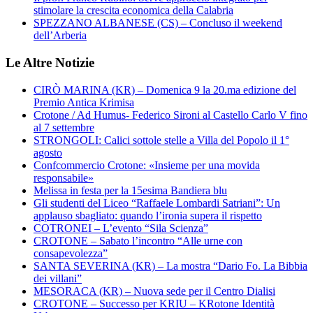
stimolare la crescita economica della Calabria
SPEZZANO ALBANESE (CS) – Concluso il weekend
dell’Arberia
Le Altre Notizie
CIRÒ MARINA (KR) – Domenica 9 la 20.ma edizione del
Premio Antica Krimisa
Crotone / Ad Humus- Federico Sironi al Castello Carlo V fino
al 7 settembre
STRONGOLI: Calici sottole stelle a Villa del Popolo il 1°
agosto
Confcommercio Crotone: «Insieme per una movida
responsabile»
Melissa in festa per la 15esima Bandiera blu
Gli studenti del Liceo “Raffaele Lombardi Satriani”: Un
applauso sbagliato: quando l’ironia supera il rispetto
COTRONEI – L’evento “Sila Scienza”
CROTONE – Sabato l’incontro “Alle urne con
consapevolezza”
SANTA SEVERINA (KR) – La mostra “Dario Fo. La Bibbia
dei villani”
MESORACA (KR) – Nuova sede per il Centro Dialisi
CROTONE – Successo per KRIU – KRotone Identità