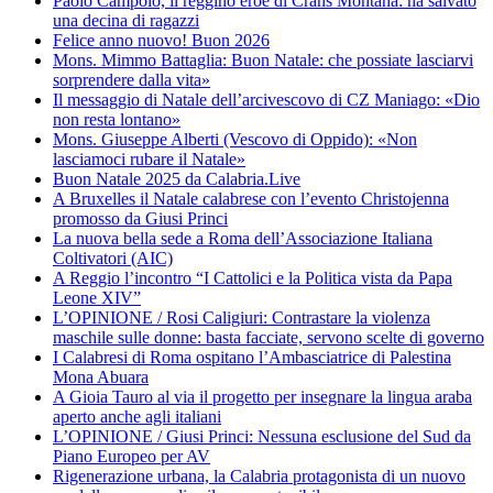
Paolo Campolo, il reggino eroe di Crans Montana: ha salvato
una decina di ragazzi
Felice anno nuovo! Buon 2026
Mons. Mimmo Battaglia: Buon Natale: che possiate lasciarvi
sorprendere dalla vita»
Il messaggio di Natale dell’arcivescovo di CZ Maniago: «Dio
non resta lontano»
Mons. Giuseppe Alberti (Vescovo di Oppido): «Non
lasciamoci rubare il Natale»
Buon Natale 2025 da Calabria.Live
A Bruxelles il Natale calabrese con l’evento Christojenna
promosso da Giusi Princi
La nuova bella sede a Roma dell’Associazione Italiana
Coltivatori (AIC)
A Reggio l’incontro “I Cattolici e la Politica vista da Papa
Leone XIV”
L’OPINIONE / Rosi Caligiuri: Contrastare la violenza
maschile sulle donne: basta facciate, servono scelte di governo
I Calabresi di Roma ospitano l’Ambasciatrice di Palestina
Mona Abuara
A Gioia Tauro al via il progetto per insegnare la lingua araba
aperto anche agli italiani
L’OPINIONE / Giusi Princi: Nessuna esclusione del Sud da
Piano Europeo per AV
Rigenerazione urbana, la Calabria protagonista di un nuovo