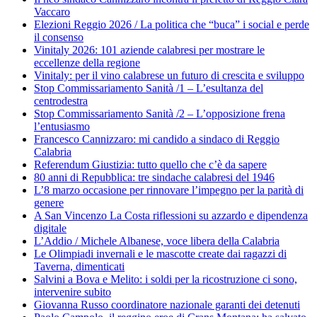
Vaccaro
Elezioni Reggio 2026 / La politica che “buca” i social e perde
il consenso
Vinitaly 2026: 101 aziende calabresi per mostrare le
eccellenze della regione
Vinitaly: per il vino calabrese un futuro di crescita e sviluppo
Stop Commissariamento Sanità /1 – L’esultanza del
centrodestra
Stop Commissariamento Sanità /2 – L’opposizione frena
l’entusiasmo
Francesco Cannizzaro: mi candido a sindaco di Reggio
Calabria
Referendum Giustizia: tutto quello che c’è da sapere
80 anni di Repubblica: tre sindache calabresi del 1946
L’8 marzo occasione per rinnovare l’impegno per la parità di
genere
A San Vincenzo La Costa riflessioni su azzardo e dipendenza
digitale
L’Addio / Michele Albanese, voce libera della Calabria
Le Olimpiadi invernali e le mascotte create dai ragazzi di
Taverna, dimenticati
Salvini a Bova e Melito: i soldi per la ricostruzione ci sono,
intervenire subito
Giovanna Russo coordinatore nazionale garanti dei detenuti