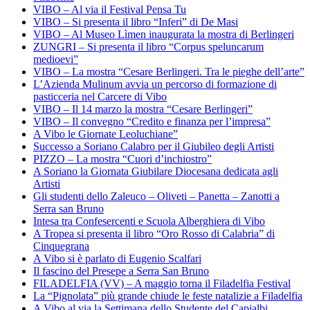
VIBO – Al via il Festival Pensa Tu
VIBO – Si presenta il libro “Inferi” di De Masi
VIBO – Al Museo Lìmen inaugurata la mostra di Berlingeri
ZUNGRI – Si presenta il libro “Corpus speluncarum
medioevi”
VIBO – La mostra “Cesare Berlingeri. Tra le pieghe dell’arte”
L’Azienda Mulinum avvia un percorso di formazione di
pasticceria nel Carcere di Vibo
VIBO – Il 14 marzo la mostra “Cesare Berlingeri”
VIBO – Il convegno “Credito e finanza per l’impresa”
A Vibo le Giornate Leoluchiane”
Successo a Soriano Calabro per il Giubileo degli Artisti
PIZZO – La mostra “Cuori d’inchiostro”
A Soriano la Giornata Giubilare Diocesana dedicata agli
Artisti
Gli studenti dello Zaleuco – Oliveti – Panetta – Zanotti a
Serra san Bruno
Intesa tra Confesercenti e Scuola Alberghiera di Vibo
A Tropea si presenta il libro “Oro Rosso di Calabria” di
Cinquegrana
A Vibo si è parlato di Eugenio Scalfari
Il fascino del Presepe a Serra San Bruno
FILADELFIA (VV) – A maggio torna il Filadelfia Festival
La “Pignolata” più grande chiude le feste natalizie a Filadelfia
A Vibo al via la Settimana dello Studente del Capialbi