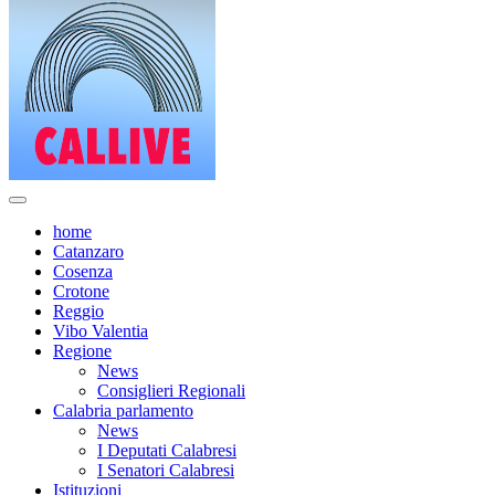
home
Catanzaro
Cosenza
Crotone
Reggio
Vibo Valentia
Regione
News
Consiglieri Regionali
Calabria parlamento
News
I Deputati Calabresi
I Senatori Calabresi
Istituzioni