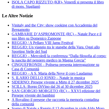
ISOLA CAPO RIZZUTO (KR)- Venerdì si presenta il libro
di mons. Staglianò
Le Altre Notizie
Vinitaly and the City: show cooking con Accademia del
Bergamotto
GAMBARIE D’ASPROMONTE (RC) – Natale Pace e il
suo libro su Domenico Zappone
REGGIO / A Pellaro VIII Jamu Festival
REGGIO: Un viaggio tra le stanghe della Vara. Oggi allo
Sporting Stelle del Sud
REGGIO – Mercoledì la conferenza “Dalla filosofia al corpo:
la nascita del pensiero medico in Magna Grecia”
CINQUEFRONDI – Polisena presenta interrogazione su
Casa di Comunità
REGGIO – A S. Maria della Neve il coro Laudamus
S. ILARIO DELLO IONIO – Natale in musica
SIDERNO: Presepe vivente a Mirto il 27 dicembre 2025
SCILLA: Borgo DiVino dal 26 al 30 dicembre 2025
SAN GIORGIO MORGETO (RC) – XXVI edizione del
Presepe vivente dei bambini
A Bovalino il presepe che racconta la memoria contadina
della comunità
Sogno di Natale a Reggio il 13 dicembre in viale Aldo Moro