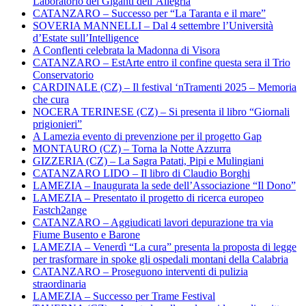
Laboratorio dei Giganti dell’Allegria
CATANZARO – Successo per “La Taranta e il mare”
SOVERIA MANNELLI – Dal 4 settembre l’Università
d’Estate sull’Intelligence
A Conflenti celebrata la Madonna di Visora
CATANZARO – EstArte entro il confine questa sera il Trio
Conservatorio
CARDINALE (CZ) – Il festival ‘nTramenti 2025 – Memoria
che cura
NOCERA TERINESE (CZ) – Si presenta il libro “Giornali
prigionieri”
A Lamezia evento di prevenzione per il progetto Gap
MONTAURO (CZ) – Torna la Notte Azzurra
GIZZERIA (CZ) – La Sagra Patati, Pipi e Mulingiani
CATANZARO LIDO – Il libro di Claudio Borghi
LAMEZIA – Inaugurata la sede dell’Associazione “Il Dono”
LAMEZIA – Presentato il progetto di ricerca europeo
Fastch2ange
CATANZARO – Aggiudicati lavori depurazione tra via
Fiume Busento e Barone
LAMEZIA – Venerdì “La cura” presenta la proposta di legge
per trasformare in spoke gli ospedali montani della Calabria
CATANZARO – Proseguono interventi di pulizia
straordinaria
LAMEZIA – Successo per Trame Festival