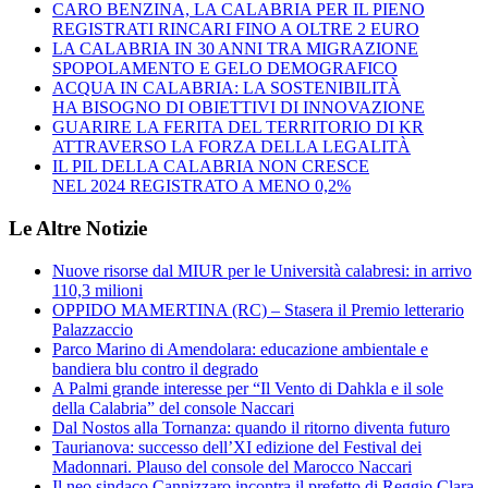
CARO BENZINA, LA CALABRIA PER IL PIENO
REGISTRATI RINCARI FINO A OLTRE 2 EURO
LA CALABRIA IN 30 ANNI TRA MIGRAZIONE
SPOPOLAMENTO E GELO DEMOGRAFICO
ACQUA IN CALABRIA: LA SOSTENIBILITÀ
HA BISOGNO DI OBIETTIVI DI INNOVAZIONE
GUARIRE LA FERITA DEL TERRITORIO DI KR
ATTRAVERSO LA FORZA DELLA LEGALITÀ
IL PIL DELLA CALABRIA NON CRESCE
NEL 2024 REGISTRATO A MENO 0,2%
Le Altre Notizie
Nuove risorse dal MIUR per le Università calabresi: in arrivo
110,3 milioni
OPPIDO MAMERTINA (RC) – Stasera il Premio letterario
Palazzaccio
Parco Marino di Amendolara: educazione ambientale e
bandiera blu contro il degrado
A Palmi grande interesse per “Il Vento di Dahkla e il sole
della Calabria” del console Naccari
Dal Nostos alla Tornanza: quando il ritorno diventa futuro
Taurianova: successo dell’XI edizione del Festival dei
Madonnari. Plauso del console del Marocco Naccari
Il neo sindaco Cannizzaro incontra il prefetto di Reggio Clara