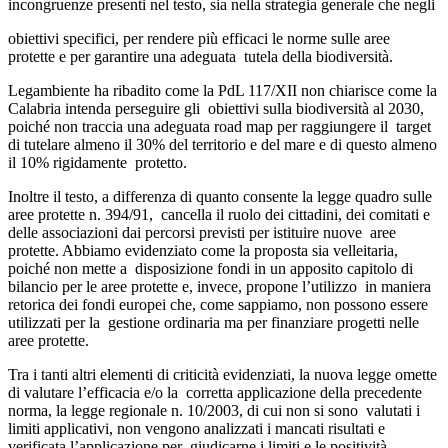
incongruenze presenti nel testo, sia nella strategia generale che negli
obiettivi specifici, per rendere più efficaci le norme sulle aree
protette e per garantire una adeguata tutela della biodiversità.
Legambiente ha ribadito come la PdL 117/XII non chiarisce come la
Calabria intenda perseguire gli obiettivi sulla biodiversità al 2030,
poiché non traccia una adeguata road map per raggiungere il target
di tutelare almeno il 30% del territorio e del mare e di questo almeno
il 10% rigidamente protetto.
Inoltre il testo, a differenza di quanto consente la legge quadro sulle
aree protette n. 394/91, cancella il ruolo dei cittadini, dei comitati e
delle associazioni dai percorsi previsti per istituire nuove aree
protette. Abbiamo evidenziato come la proposta sia velleitaria,
poiché non mette a disposizione fondi in un apposito capitolo di
bilancio per le aree protette e, invece, propone l’utilizzo in maniera
retorica dei fondi europei che, come sappiamo, non possono essere
utilizzati per la gestione ordinaria ma per finanziare progetti nelle
aree protette.
Tra i tanti altri elementi di criticità evidenziati, la nuova legge omette
di valutare l’efficacia e/o la corretta applicazione della precedente
norma, la legge regionale n. 10/2003, di cui non si sono valutati i
limiti applicativi, non vengono analizzati i mancati risultati e
verificata l’applicazione per giudicarne i limiti e le positività.