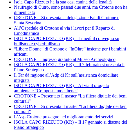
Isola Capo Rizzuto ha la sua oasi canina della legalità
Naufragio di Cutro, sono passati due anni, ma Crotone non ha
dimenticato
CROTONE – Si presenta la delegazione Fai di Crotone e
Santa Severina
All’Ospedale di Crotone al via i lavori per il Reparto di
Emodinamica
ISOLA CAPO RIZZUTO (KR) – Lunedì il convegno su
bullismo e cyberbullismo
“Libere Donne” di Crotone e “InOltre” insieme per i bambini
africani
CROTONE – Ingresso gratuito al Museo Archeologico
ISOLA CAPO RIZZUTO (KR) – Il 7 febbraio si presenta il
Piano Strategico
Il Tar dà ragione all’Adp di Kr sull’assistenza domiciliare
integrata
ISOLA CAPO RIZZUTO (KR) – Al via il progetto
ambientale “Compostiamoci bene”
CROTONE – Presentato il master “La filiera digitale dei beni
culturali”
CROTONE – Si presenta il master “La filiera digitale dei ben
culturali”
L’Asp Crotone prosegue nel miglioramento dei servizi
ISOLA CAPO RIZZUTO (KR) – Il 17 gennaio si discute del
Piano Strategico