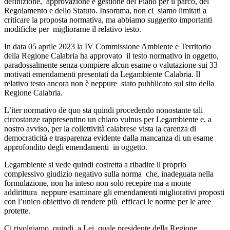
definizione, approvazione e gestione del Piano per il parco, del
Regolamento e dello Statuto. Insomma, non ci siamo limitati a
criticare la proposta normativa, ma abbiamo suggerito importanti
modifiche per migliorarne il relativo testo.
In data 05 aprile 2023 la IV Commissione Ambiente e Territorio
della Regione Calabria ha approvato il testo normativo in oggetto,
paradossalmente senza compiere
alcun
esame o valutazione sui 33
motivati emendamenti presentati da Legambiente Calabria. Il
relativo testo ancora non è neppure stato pubblicato sul sito della
Regione Calabria.
L’iter normativo de quo sta quindi procedendo nonostante tali
circostanze rappresentino un chiaro vulnus per Legambiente e, a
nostro avviso, per la collettività calabrese vista la carenza di
democraticità e trasparenza evidente dalla mancanza di un esame
approfondito degli emendamenti in oggetto.
Legambiente si vede quindi costretta a ribadire il proprio
complessivo giudizio negativo sulla norma che, inadeguata nella
formulazione, non ha inteso non solo recepire ma a monte
addirittura neppure esaminare gli emendamenti migliorativi proposti
con l’unico obiettivo di rendere più efficaci le norme per le aree
protette.
Ci rivolgiamo, quindi, a Lei, quale presidente della Regione