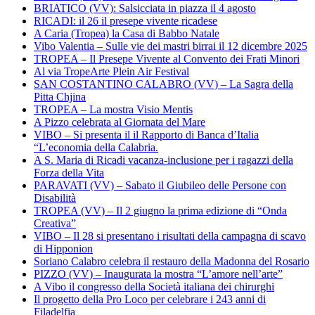
BRIATICO (VV): Salsicciata in piazza il 4 agosto
RICADI: il 26 il presepe vivente ricadese
A Caria (Tropea) la Casa di Babbo Natale
Vibo Valentia – Sulle vie dei mastri birrai il 12 dicembre 2025
TROPEA – Il Presepe Vivente al Convento dei Frati Minori
Al via TropeArte Plein Air Festival
SAN COSTANTINO CALABRO (VV) – La Sagra della
Pitta Chjina
TROPEA – La mostra Visio Mentis
A Pizzo celebrata al Giornata del Mare
VIBO – Si presenta il il Rapporto di Banca d’Italia
“L’economia della Calabria.
A S. Maria di Ricadi vacanza-inclusione per i ragazzi della
Forza della Vita
PARAVATI (VV) – Sabato il Giubileo delle Persone con
Disabilità
TROPEA (VV) – Il 2 giugno la prima edizione di “Onda
Creativa”
VIBO – Il 28 si presentano i risultati della campagna di scavo
di Hipponion
Soriano Calabro celebra il restauro della Madonna del Rosario
PIZZO (VV) – Inaugurata la mostra “L’amore nell’arte”
A Vibo il congresso della Società italiana dei chirurghi
Il progetto della Pro Loco per celebrare i 243 anni di
Filadelfia