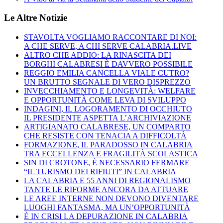
Le Altre Notizie
STAVOLTA VOGLIAMO RACCONTARE DI NOI:
A CHE SERVE, A CHI SERVE CALABRIA.LIVE
ALTRO CHE ADDIO: LA RINASCITA DEI
BORGHI CALABRESI È DAVVERO POSSIBILE
REGGIO EMILIA CANCELLA VIALE CUTRO?
UN BRUTTO SEGNALE DI VERO DISPREZZO
INVECCHIAMENTO E LONGEVITÀ: WELFARE
E OPPORTUNITÀ COME LEVA DI SVILUPPO
INDAGINI, IL LOGORAMENTO DI OCCHIUTO
IL PRESIDENTE ASPETTA L’ARCHIVIAZIONE
ARTIGIANATO CALABRESE, UN COMPARTO
CHE RESISTE CON TENACIA A DIFFICOLTÀ
FORMAZIONE, IL PARADOSSO IN CALABRIA
TRA ECCELLENZA E FRAGILITÀ SCOLASTICA
SIN DI CROTONE, È NECESSARIO FERMARE
“IL TURISMO DEI RIFIUTI” IN CALABRIA
LA CALABRIA E 55 ANNI DI REGIONALISMO
TANTE LE RIFORME ANCORA DA ATTUARE
LE AREE INTERNE NON DEVONO DIVENTARE
LUOGHI FANTASMA, MA UN’OPPORTUNITÀ
È IN CRISI LA DEPURAZIONE IN CALABRIA