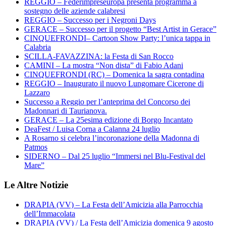
REGGIO – Federimpreseuropa presenta programma a
sostegno delle aziende calabresi
REGGIO – Successo per i Negroni Days
GERACE – Successo per il progetto “Best Artist in Gerace”
CINQUEFRONDI– Cartoon Show Party: l’unica tappa in
Calabria
SCILLA-FAVAZZINA: la Festa di San Rocco
CAMINI – La mostra “Non dista” di Fabio Adani
CINQUEFRONDI (RC) – Domenica la sagra contadina
REGGIO – Inaugurato il nuovo Lungomare Cicerone di
Lazzaro
Successo a Reggio per l’anteprima del Concorso dei
Madonnari di Taurianova.
GERACE – La 25esima edizione di Borgo Incantato
DeaFest / Luisa Corna a Calanna 24 luglio
A Rosarno si celebra l’incoronazione della Madonna di
Patmos
SIDERNO – Dal 25 luglio “Immersi nel Blu-Festival del
Mare”
Le Altre Notizie
DRAPIA (VV) – La Festa dell’Amicizia alla Parrocchia
dell’Immacolata
DRAPIA (VV) / La Festa dell’Amicizia domenica 9 agosto