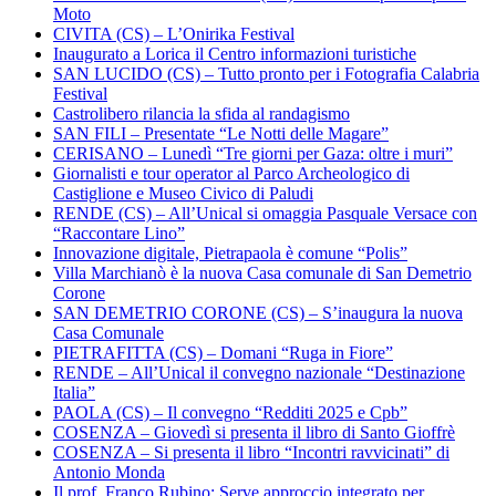
Moto
CIVITA (CS) – L’Onirika Festival
Inaugurato a Lorica il Centro informazioni turistiche
SAN LUCIDO (CS) – Tutto pronto per i Fotografia Calabria
Festival
Castrolibero rilancia la sfida al randagismo
SAN FILI – Presentate “Le Notti delle Magare”
CERISANO – Lunedì “Tre giorni per Gaza: oltre i muri”
Giornalisti e tour operator al Parco Archeologico di
Castiglione e Museo Civico di Paludi
RENDE (CS) – All’Unical si omaggia Pasquale Versace con
“Raccontare Lino”
Innovazione digitale, Pietrapaola è comune “Polis”
Villa Marchianò è la nuova Casa comunale di San Demetrio
Corone
SAN DEMETRIO CORONE (CS) – S’inaugura la nuova
Casa Comunale
PIETRAFITTA (CS) – Domani “Ruga in Fiore”
RENDE – All’Unical il convegno nazionale “Destinazione
Italia”
PAOLA (CS) – Il convegno “Redditi 2025 e Cpb”
COSENZA – Giovedì si presenta il libro di Santo Gioffrè
COSENZA – Si presenta il libro “Incontri ravvicinati” di
Antonio Monda
Il prof. Franco Rubino: Serve approccio integrato per