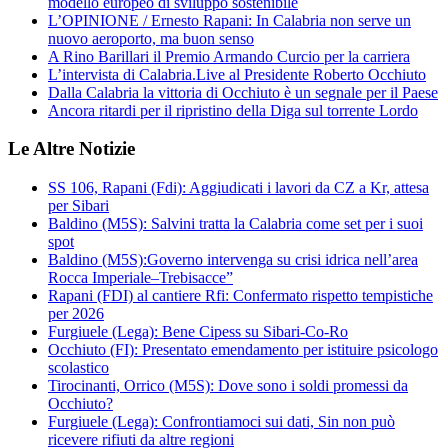
modello europeo di sviluppo sostenibile
L’OPINIONE / Ernesto Rapani: In Calabria non serve un
nuovo aeroporto, ma buon senso
A Rino Barillari il Premio Armando Curcio per la carriera
L’intervista di Calabria.Live al Presidente Roberto Occhiuto
Dalla Calabria la vittoria di Occhiuto è un segnale per il Paese
Ancora ritardi per il ripristino della Diga sul torrente Lordo
Le Altre Notizie
SS 106, Rapani (Fdi): Aggiudicati i lavori da CZ a Kr, attesa
per Sibari
Baldino (M5S): Salvini tratta la Calabria come set per i suoi
spot
Baldino (M5S):Governo intervenga su crisi idrica nell’area
Rocca Imperiale–Trebisacce”
Rapani (FDI) al cantiere Rfi: Confermato rispetto tempistiche
per 2026
Furgiuele (Lega): Bene Cipess su Sibari-Co-Ro
Occhiuto (FI): Presentato emendamento per istituire psicologo
scolastico
Tirocinanti, Orrico (M5S): Dove sono i soldi promessi da
Occhiuto?
Furgiuele (Lega): Confrontiamoci sui dati, Sin non può
ricevere rifiuti da altre regioni