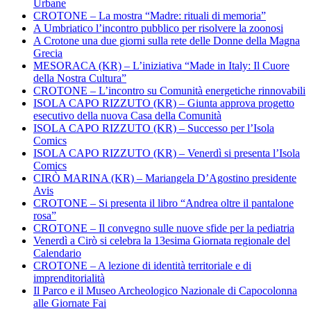
Urbane
CROTONE – La mostra “Madre: rituali di memoria”
A Umbriatico l’incontro pubblico per risolvere la zoonosi
A Crotone una due giorni sulla rete delle Donne della Magna
Grecia
MESORACA (KR) – L’iniziativa “Made in Italy: Il Cuore
della Nostra Cultura”
CROTONE – L’incontro su Comunità energetiche rinnovabili
ISOLA CAPO RIZZUTO (KR) – Giunta approva progetto
esecutivo della nuova Casa della Comunità
ISOLA CAPO RIZZUTO (KR) – Successo per l’Isola
Comics
ISOLA CAPO RIZZUTO (KR) – Venerdì si presenta l’Isola
Comics
CIRÒ MARINA (KR) – Mariangela D’Agostino presidente
Avis
CROTONE – Si presenta il libro “Andrea oltre il pantalone
rosa”
CROTONE – Il convegno sulle nuove sfide per la pediatria
Venerdì a Cirò si celebra la 13esima Giornata regionale del
Calendario
CROTONE – A lezione di identità territoriale e di
imprenditorialità
Il Parco e il Museo Archeologico Nazionale di Capocolonna
alle Giornate Fai