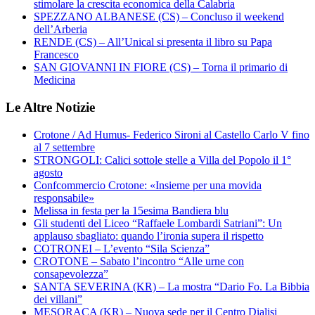
stimolare la crescita economica della Calabria
SPEZZANO ALBANESE (CS) – Concluso il weekend
dell’Arberia
RENDE (CS) – All’Unical si presenta il libro su Papa
Francesco
SAN GIOVANNI IN FIORE (CS) – Torna il primario di
Medicina
Le Altre Notizie
Crotone / Ad Humus- Federico Sironi al Castello Carlo V fino
al 7 settembre
STRONGOLI: Calici sottole stelle a Villa del Popolo il 1°
agosto
Confcommercio Crotone: «Insieme per una movida
responsabile»
Melissa in festa per la 15esima Bandiera blu
Gli studenti del Liceo “Raffaele Lombardi Satriani”: Un
applauso sbagliato: quando l’ironia supera il rispetto
COTRONEI – L’evento “Sila Scienza”
CROTONE – Sabato l’incontro “Alle urne con
consapevolezza”
SANTA SEVERINA (KR) – La mostra “Dario Fo. La Bibbia
dei villani”
MESORACA (KR) – Nuova sede per il Centro Dialisi