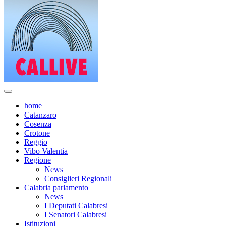
home
Catanzaro
Cosenza
Crotone
Reggio
Vibo Valentia
Regione
News
Consiglieri Regionali
Calabria parlamento
News
I Deputati Calabresi
I Senatori Calabresi
Istituzioni