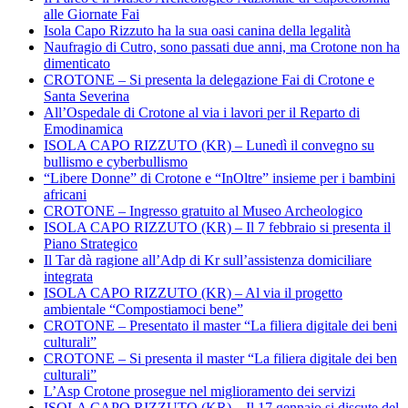
alle Giornate Fai
Isola Capo Rizzuto ha la sua oasi canina della legalità
Naufragio di Cutro, sono passati due anni, ma Crotone non ha
dimenticato
CROTONE – Si presenta la delegazione Fai di Crotone e
Santa Severina
All’Ospedale di Crotone al via i lavori per il Reparto di
Emodinamica
ISOLA CAPO RIZZUTO (KR) – Lunedì il convegno su
bullismo e cyberbullismo
“Libere Donne” di Crotone e “InOltre” insieme per i bambini
africani
CROTONE – Ingresso gratuito al Museo Archeologico
ISOLA CAPO RIZZUTO (KR) – Il 7 febbraio si presenta il
Piano Strategico
Il Tar dà ragione all’Adp di Kr sull’assistenza domiciliare
integrata
ISOLA CAPO RIZZUTO (KR) – Al via il progetto
ambientale “Compostiamoci bene”
CROTONE – Presentato il master “La filiera digitale dei beni
culturali”
CROTONE – Si presenta il master “La filiera digitale dei ben
culturali”
L’Asp Crotone prosegue nel miglioramento dei servizi
ISOLA CAPO RIZZUTO (KR) – Il 17 gennaio si discute del