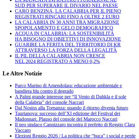
SUD PER SUPERARE IL DIVARIO NEL PAESE
CARO BENZINA, LA CALABRIA PER IL PIENO
REGISTRATI RINCARI FINO A OLTRE 2 EURO
LA CALABRIA IN 30 ANNI TRA MIGRAZIONE
SPOPOLAMENTO E GELO DEMOGRAFICO
ACQUA IN CALABRIA: LA SOSTENIBILITÀ
HA BISOGNO DI OBIETTIVI DI INNOVAZIONE
GUARIRE LA FERITA DEL TERRITORIO DI KR
ATTRAVERSO LA FORZA DELLA LEGALITÀ
IL PIL DELLA CALABRIA NON CRESCE
NEL 2024 REGISTRATO A MENO 0,2%
Le Altre Notizie
Parco Marino di Amendolara: educazione ambientale e
bandiera blu contro il degrado
A Palmi grande interesse per “Il Vento di Dahkla e il sole
della Calabria” del console Naccari
Dal Nostos alla Tornanza: quando il ritorno diventa futuro
Taurianova: successo dell’XI edizione del Festival dei
Madonnari. Plauso del console del Marocco Naccari
Il neo sindaco Cannizzaro incontra il prefetto di Reggio Clara
Vaccaro
Elezioni Reggio 2026 / La politica che “buca” i social e perde