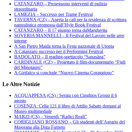
CATANZARO – Proseguono interventi di pulizia
straordinaria
LAMEZIA – Successo per Trame Festival
TAVERNA (CZ) – Aperta la call per la residenza di scrittura
naturalistica promossa dall’Hyle Book Festival
CATANZARO – Il 17 giugno torna daMargherita
SOVERIA MANNELLI – Il Festival del Lavoro nelle aree
interne
A San Pietro Maida torna la Festa nazionale di Utopia
A Catanzaro successo per il Performing Festival
BADOLATO – Il reading-spettacolo “Sanasàna”
CARDINALE (CZ) – Proiettato il film-documentario “Figli
del Minotauro”
A Girifalco si conclude “Nuovo Cinema Coraggioso”
Le Altre Notizie
ACQUAPPESA (CS) / Serata con Cinghios Group il 6
agosto
COSENZA: Cella 121 il libro di Attilio Sabato domani al
Museo multimediale
MARZI (CS) – Venerdì “Radici Reali”
CORIGLIANO ROSSANO – Gli studenti dell’Agrario del
Majorana alla Diga Farneto