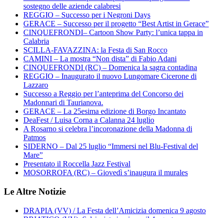
sostegno delle aziende calabresi
REGGIO – Successo per i Negroni Days
GERACE – Successo per il progetto “Best Artist in Gerace”
CINQUEFRONDI– Cartoon Show Party: l’unica tappa in
Calabria
SCILLA-FAVAZZINA: la Festa di San Rocco
CAMINI – La mostra “Non dista” di Fabio Adani
CINQUEFRONDI (RC) – Domenica la sagra contadina
REGGIO – Inaugurato il nuovo Lungomare Cicerone di
Lazzaro
Successo a Reggio per l’anteprima del Concorso dei
Madonnari di Taurianova.
GERACE – La 25esima edizione di Borgo Incantato
DeaFest / Luisa Corna a Calanna 24 luglio
A Rosarno si celebra l’incoronazione della Madonna di
Patmos
SIDERNO – Dal 25 luglio “Immersi nel Blu-Festival del
Mare”
Presentato il Roccella Jazz Festival
MOSORROFA (RC) – Giovedì s’inaugura il murales
Le Altre Notizie
DRAPIA (VV) / La Festa dell’Amicizia domenica 9 agosto