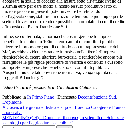
abbassare la soglia di accesso alla misura sotto all’attuale livello di
200mila euro per dare modo al nostro tessuto produttivo fatto di
micro e piccole imprese di poter investire beneficiando
dell’agevolazione, stabilire un orizzonte temporale più ampio per le
scelte di investimento, rendere possibile la cumulabilità con il credito
d’imposta del Piano Transizione 5.0.
Infine, s
e confermata, la norma che costringerebbe le imprese
beneficiarie di almeno 100mila euro annui di contributi pubblici a
integrare il proprio organo di controllo con un rappresentante del
Mef, avrebbe evidente carattere intrusivo nella libertà d’impresa,
rischierebbe di creare ulteriore burocrazia, e renderebbe ancora più
farraginose le già rigide procedure di verifica e controllo a cui sono
sottoposte le imprese che beneficiano di contributi pubblici.
Auspichiamo che tale previsione normativa, venga espunta dalla
Legge di Bilancio.
(af)
[Aldo Ferrara è presidente di Unindustria Calabria]
Pubblicato in
In Primo Piano
|
Etichettato
Decontribuzione Sud
,
L'opinione
Navigazione
A Cosenza tre giornate dedicate ai poeti Lorenzo Calogero e Franco
Dionesalvi
articoli
MENDICINO (CS) – Domenica il convegno scientifico “Scienza e
tecnologia per l’agricoltura sostenibile”