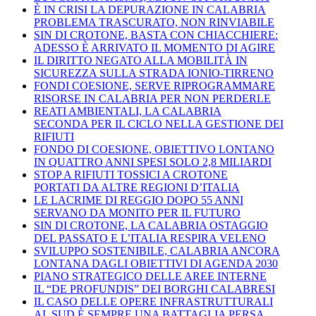
È IN CRISI LA DEPURAZIONE IN CALABRIA
PROBLEMA TRASCURATO, NON RINVIABILE
SIN DI CROTONE, BASTA CON CHIACCHIERE:
ADESSO È ARRIVATO IL MOMENTO DI AGIRE
IL DIRITTO NEGATO ALLA MOBILITÀ IN
SICUREZZA SULLA STRADA IONIO-TIRRENO
FONDI COESIONE, SERVE RIPROGRAMMARE
RISORSE IN CALABRIA PER NON PERDERLE
REATI AMBIENTALI, LA CALABRIA
SECONDA PER IL CICLO NELLA GESTIONE DEI
RIFIUTI
FONDO DI COESIONE, OBIETTIVO LONTANO
IN QUATTRO ANNI SPESI SOLO 2,8 MILIARDI
STOP A RIFIUTI TOSSICI A CROTONE
PORTATI DA ALTRE REGIONI D’ITALIA
LE LACRIME DI REGGIO DOPO 55 ANNI
SERVANO DA MONITO PER IL FUTURO
SIN DI CROTONE, LA CALABRIA OSTAGGIO
DEL PASSATO E L’ITALIA RESPIRA VELENO
SVILUPPO SOSTENIBILE, CALABRIA ANCORA
LONTANA DAGLI OBIETTIVI DI AGENDA 2030
PIANO STRATEGICO DELLE AREE INTERNE
IL “DE PROFUNDIS” DEI BORGHI CALABRESI
IL CASO DELLE OPERE INFRASTRUTTURALI
AL SUD È SEMPRE UNA BATTAGLIA PERSA