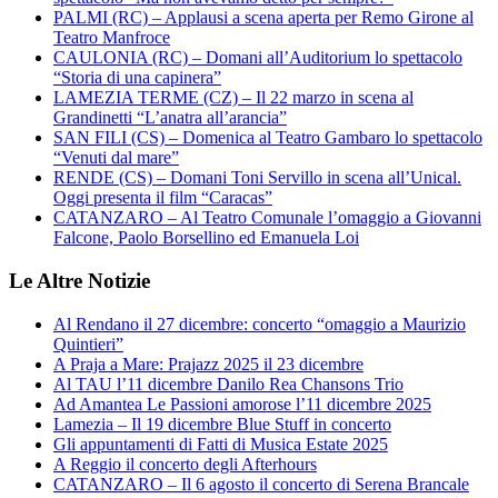
PALMI (RC) – Applausi a scena aperta per Remo Girone al
Teatro Manfroce
CAULONIA (RC) – Domani all’Auditorium lo spettacolo
“Storia di una capinera”
LAMEZIA TERME (CZ) – Il 22 marzo in scena al
Grandinetti “L’anatra all’arancia”
SAN FILI (CS) – Domenica al Teatro Gambaro lo spettacolo
“Venuti dal mare”
RENDE (CS) – Domani Toni Servillo in scena all’Unical.
Oggi presenta il film “Caracas”
CATANZARO – Al Teatro Comunale l’omaggio a Giovanni
Falcone, Paolo Borsellino ed Emanuela Loi
Le Altre Notizie
Al Rendano il 27 dicembre: concerto “omaggio a Maurizio
Quintieri”
A Praja a Mare: Prajazz 2025 il 23 dicembre
Al TAU l’11 dicembre Danilo Rea Chansons Trio
Ad Amantea Le Passioni amorose l’11 dicembre 2025
Lamezia – Il 19 dicembre Blue Stuff in concerto
Gli appuntamenti di Fatti di Musica Estate 2025
A Reggio il concerto degli Afterhours
CATANZARO – Il 6 agosto il concerto di Serena Brancale