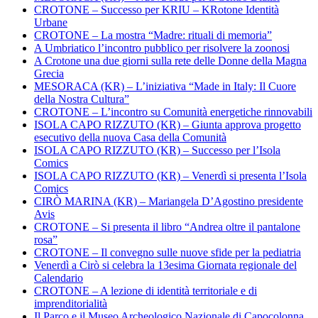
CROTONE – Successo per KRIU – KRotone Identità
Urbane
CROTONE – La mostra “Madre: rituali di memoria”
A Umbriatico l’incontro pubblico per risolvere la zoonosi
A Crotone una due giorni sulla rete delle Donne della Magna
Grecia
MESORACA (KR) – L’iniziativa “Made in Italy: Il Cuore
della Nostra Cultura”
CROTONE – L’incontro su Comunità energetiche rinnovabili
ISOLA CAPO RIZZUTO (KR) – Giunta approva progetto
esecutivo della nuova Casa della Comunità
ISOLA CAPO RIZZUTO (KR) – Successo per l’Isola
Comics
ISOLA CAPO RIZZUTO (KR) – Venerdì si presenta l’Isola
Comics
CIRÒ MARINA (KR) – Mariangela D’Agostino presidente
Avis
CROTONE – Si presenta il libro “Andrea oltre il pantalone
rosa”
CROTONE – Il convegno sulle nuove sfide per la pediatria
Venerdì a Cirò si celebra la 13esima Giornata regionale del
Calendario
CROTONE – A lezione di identità territoriale e di
imprenditorialità
Il Parco e il Museo Archeologico Nazionale di Capocolonna