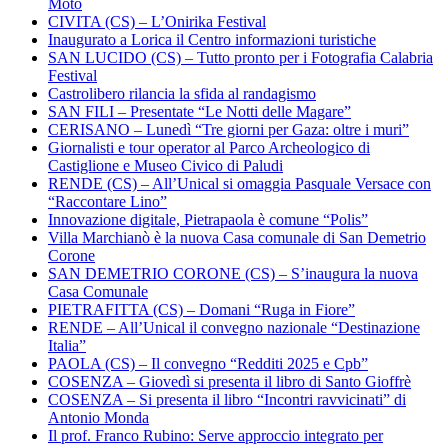
Moto
CIVITA (CS) – L’Onirika Festival
Inaugurato a Lorica il Centro informazioni turistiche
SAN LUCIDO (CS) – Tutto pronto per i Fotografia Calabria
Festival
Castrolibero rilancia la sfida al randagismo
SAN FILI – Presentate “Le Notti delle Magare”
CERISANO – Lunedì “Tre giorni per Gaza: oltre i muri”
Giornalisti e tour operator al Parco Archeologico di
Castiglione e Museo Civico di Paludi
RENDE (CS) – All’Unical si omaggia Pasquale Versace con
“Raccontare Lino”
Innovazione digitale, Pietrapaola è comune “Polis”
Villa Marchianò è la nuova Casa comunale di San Demetrio
Corone
SAN DEMETRIO CORONE (CS) – S’inaugura la nuova
Casa Comunale
PIETRAFITTA (CS) – Domani “Ruga in Fiore”
RENDE – All’Unical il convegno nazionale “Destinazione
Italia”
PAOLA (CS) – Il convegno “Redditi 2025 e Cpb”
COSENZA – Giovedì si presenta il libro di Santo Gioffrè
COSENZA – Si presenta il libro “Incontri ravvicinati” di
Antonio Monda
Il prof. Franco Rubino: Serve approccio integrato per