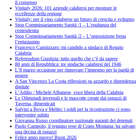
il consenso
Vinitaly 2026: 101 aziende calabresi per mostrare le
eccellenze della regione
Vinitaly: per il vino calabrese un futuro di crescita e sviluppo
Stop Commissariamento Sanità /1 – L’esultanza del
centrodestra
Stop Commissariamento Sanità /2 – L’opposizione frena
l’entusiasmo
Francesco Cannizzaro: mi candido a sindaco di Reggio
Calabria
Referendum Giustizia: tutto quello che c’è da sapere
80 anni di Repubblica: tre sindache calabresi del 1946
L’8 marzo occasione per rinnovare l’impegno per la parità di
genere
A San Vincenzo La Costa riflessioni su azzardo e dipendenza
digitale
L’Addio / Michele Albanese, voce libera della Calabria
Le Olimpiadi invernali e le mascotte create dai ragazzi di
Taverna, dimenticati
Salvini a Bova e Melito: i soldi per la ricostruzione ci sono,
intervenire subito
Giovanna Russo coordinatore nazionale garanti dei detenuti
Paolo Campolo, il reggino eroe di Crans Montana: ha salvato
una decina di ragazzi
Felice anno nuovo! Buon 2026