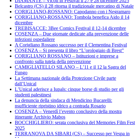
DIAMANTE – Vicoli in Festival il 27 e 28 dicembre 2025
Belcastro (CS) il 28 ritorna il tradizionale mercatino di Natale
CORIGLIANO-ROSSANO: Capodanno con i Negramaro
CORIGLIANO-ROSSANO: Tombola benefica Aido il 14
dicembre
TREBISACCE: 3Bee Comics Festival il 12-14 dicembre
COSENZA – Due giornate dedicate alla prevenzione delle
infezioni ospedaliere
A Corigliano Rossano successo per il Clementina Festival
COSENZA – Si presenta il libro “L’orologiaio di Brest”
CORIGLIANO ROSSANO – Istituzioni e imprese a
confronto sulla tutela della prevenzione
CAMIGLIATELLO SILANO – L’11 e il 12 la Sagra del
Fungo
La Settimana nazionale della Protezione Civile parte
dall’Unical
L’Unical aderisce a Iupals: cinque borse di studio per gli
studenti palestinesi
La denuncia della sindaca di Mendicino Bucarelli:
nsufficiente ripristino idrico a contrada Rosario
COSENZA – Venerdì l’evento conclusivo della mostra
itinerante Archivio Mabos
BOCCHIGLIERO: serata conclusiva del Memories Film Fest
2025
TERRANOVA DA SIBARI (CS) – Successo per Vespa in