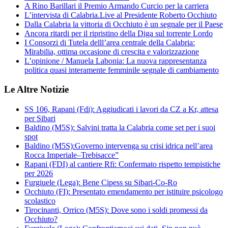
A Rino Barillari il Premio Armando Curcio per la carriera
L’intervista di Calabria.Live al Presidente Roberto Occhiuto
Dalla Calabria la vittoria di Occhiuto è un segnale per il Paese
Ancora ritardi per il ripristino della Diga sul torrente Lordo
I Consorzi di Tutela delll’area centrale della Calabria:
Mirabilia, ottima occasione di crescita e valorizzazione
L’opinione / Manuela Labonia: La nuova rappresentanza
politica quasi interamente femminile segnale di cambiamento
Le Altre Notizie
SS 106, Rapani (Fdi): Aggiudicati i lavori da CZ a Kr, attesa
per Sibari
Baldino (M5S): Salvini tratta la Calabria come set per i suoi
spot
Baldino (M5S):Governo intervenga su crisi idrica nell’area
Rocca Imperiale–Trebisacce”
Rapani (FDI) al cantiere Rfi: Confermato rispetto tempistiche
per 2026
Furgiuele (Lega): Bene Cipess su Sibari-Co-Ro
Occhiuto (FI): Presentato emendamento per istituire psicologo
scolastico
Tirocinanti, Orrico (M5S): Dove sono i soldi promessi da
Occhiuto?