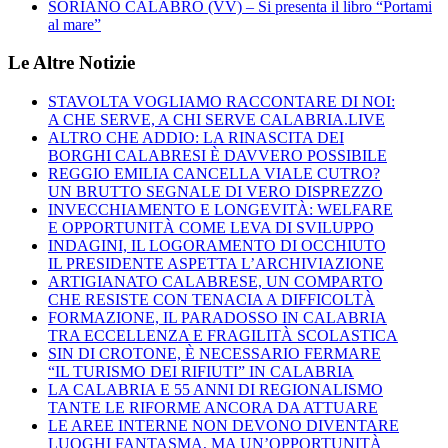
SORIANO CALABRO (VV) – Si presenta il libro “Portami
al mare”
Le Altre Notizie
STAVOLTA VOGLIAMO RACCONTARE DI NOI:
A CHE SERVE, A CHI SERVE CALABRIA.LIVE
ALTRO CHE ADDIO: LA RINASCITA DEI
BORGHI CALABRESI È DAVVERO POSSIBILE
REGGIO EMILIA CANCELLA VIALE CUTRO?
UN BRUTTO SEGNALE DI VERO DISPREZZO
INVECCHIAMENTO E LONGEVITÀ: WELFARE
E OPPORTUNITÀ COME LEVA DI SVILUPPO
INDAGINI, IL LOGORAMENTO DI OCCHIUTO
IL PRESIDENTE ASPETTA L’ARCHIVIAZIONE
ARTIGIANATO CALABRESE, UN COMPARTO
CHE RESISTE CON TENACIA A DIFFICOLTÀ
FORMAZIONE, IL PARADOSSO IN CALABRIA
TRA ECCELLENZA E FRAGILITÀ SCOLASTICA
SIN DI CROTONE, È NECESSARIO FERMARE
“IL TURISMO DEI RIFIUTI” IN CALABRIA
LA CALABRIA E 55 ANNI DI REGIONALISMO
TANTE LE RIFORME ANCORA DA ATTUARE
LE AREE INTERNE NON DEVONO DIVENTARE
LUOGHI FANTASMA, MA UN’OPPORTUNITÀ