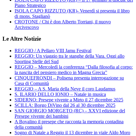
Piano Strategico
ISOLA CAPO RIZZUTO (KR)- Venerdì si presenta il libro
di mons. Staglianò
CROTONE / Chi è don Alberto Torriani, il nuovo
Arcivescovo
Le Altre Notizie
REGGIO / A Pellaro VIII Jamu Festival
REGGIO: Un viaggio tra le stanghe della Vara. Oggi allo
Sporting Stelle del Sud
REGGIO – Mercoledì la conferenza “Dalla filosofia al corpo:
la nascita del pensiero medico in Magna Grecia”
CINQUEFRONDI – Polisena presenta interrogazione su
Casa di Comunità
REGGIO – A S. Maria della Neve il coro Laudamus
S. ILARIO DELLO IONIO – Natale in musica
SIDERNO: Presepe vivente a Mirto il 27 dicembre 2025
SCILLA: Borgo DiVino dal 26 al 30 dicembre 2025
SAN GIORGIO MORGETO (RC) – XXVI edizione del
Presepe vivente dei bambini
A Bovalino il presepe che racconta la memoria contadina
della comunità
Sogno di Natale a Reggio il 13 dicembre in viale Aldo Moro