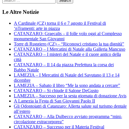
Le Altre Notizie
A Cardinale (CZ) torna il 6 e 7 agosto il Festival di
‘nTramenti: arte in piazza
CATANZARO: Graecalis – il folle volo oggi al Complesso
monumentale San Giovanni
Torre di Ruggiero (CZ) – “Riconosci cristiano la tua dignità”
CATANZARO – I Mercatini di Natale alla Galleria Mancuso
CATANZARO – I misteri del Natale e il cuore antico della
città
CATANZARO – Il 14 da piazza Prefettura la corsa dei
Babbo Natale
LAMEZIA – I Mercatini di Natale del Savutano il 13 e 14
dicembre
LAMEZIA – Sabato il libro “Me la sono andata a cercare”
CATANZARO – Si chiude il Salone DeGusto
LAMEZIA – Successo per la sesta giornata di donazione Avis
A Lamezia la Festa di San Giovanni Paolo II
Gli Odontoiatri di Catanzaro: Allerta salute sul turismo dentale
all’estero
CATANZARO – Alla Dulbecco avviato programma “mini-
circolazione extracorporea”
CATANZARO – Successo per il Materia Festival