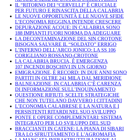
IL “RITORNO DEI “CERVELLI” È CRUCIALE
PER FUTURO E RINASCITA DELLA CALABRIA
LE NUOVE OPPORTUNITÀ E LE NUOVE SFIDE
L’ECONOMIA REGGINA INTENDE CRESCERE
DEPURAZIONE ACQUE: IN CALABRIA SONO
188 IMPIANTI FUORI NORMA DA ADEGUARE
LA DECONTAMINAZIONE DEL SIN CROTONE
BISOGNA SALVARE IL “SOLDATO” ERRIGO
L’INFERNO DELL’ARCO JONICO: LA SS 106
CORIGLIANO ROSSANO-CROTONE
LA CALABRIA BRUCIA, È EMERGENZA
107 INCENDI BOSCHIVI IN UN GIORNO
EMIGRAZIONE, È RECORD: IN DUE ANNI SONO
PARTITI IN OLTRE 241 MILA DAL MERIDIONE
BALNEAZIONE, IN CALABRIA C’È CARENZA
DI INFORMAZIONE SULL’INQUINAMENTO
QUESTIONE RIFIUTI, SCELTE STRATEGICHE
CHE NON TUTELANO DAVVERO I CITTADINI
L’ECONOMIA CALABRESE E LA NATURA E I
PERSISTENTI RITARDI NEL SUO SVILUPPO
PONTE E OPERE COMPLEMENTARI: SISTEMA
INTEGRATO PER LO SVILUPPO DEL SUD
BRACCIANTI IN CATENE: LA PIANA DI SIBARI
TRA LO SFRUTTAMENTO E L’AGROMAFIA
LA MANCATA INFRASTRUTTURAZIONE AL