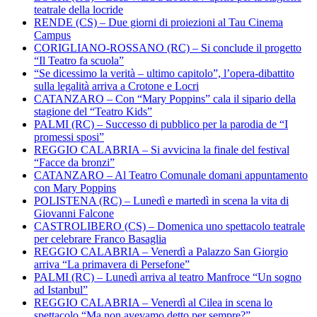
teatrale della locride
RENDE (CS) – Due giorni di proiezioni al Tau Cinema
Campus
CORIGLIANO-ROSSANO (RC) – Si conclude il progetto
“Il Teatro fa scuola”
“Se dicessimo la verità – ultimo capitolo”, l’opera-dibattito
sulla legalità arriva a Crotone e Locri
CATANZARO – Con “Mary Poppins” cala il sipario della
stagione del “Teatro Kids”
PALMI (RC) – Successo di pubblico per la parodia de “I
promessi sposi”
REGGIO CALABRIA – Si avvicina la finale del festival
“Facce da bronzi”
CATANZARO – Al Teatro Comunale domani appuntamento
con Mary Poppins
POLISTENA (RC) – Lunedì e martedì in scena la vita di
Giovanni Falcone
CASTROLIBERO (CS) – Domenica uno spettacolo teatrale
per celebrare Franco Basaglia
REGGIO CALABRIA – Venerdì a Palazzo San Giorgio
arriva “La primavera di Persefone”
PALMI (RC) – Lunedì arriva al teatro Manfroce “Un sogno
ad Istanbul”
REGGIO CALABRIA – Venerdì al Cilea in scena lo
spettacolo “Ma non avevamo detto per sempre?”