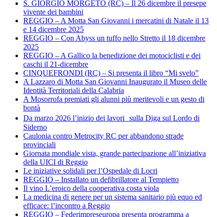
S. GIORGIO MORGETO (RC) – Il 26 dicembre il presepe
vivente dei bambini
REGGIO – A Motta San Giovanni i mercatini di Natale il 13
e 14 dicembre 2025
REGGIO – Con Abyss un tuffo nello Stretto il 18 dicembre
2025
REGGIO – A Gallico la benedizione dei motociclisti e dei
caschi il 21-dicembre
CINQUEFRONDI (RC) – Si presenta il libro “Mi svelo”
A Lazzaro di Motta San Giovanni Inaugurato il Museo delle
Identità Territoriali della Calabria
A Mosorrofa premiati gli alunni più meritevoli e un gesto di
bontà
Da marzo 2026 l’inizio dei lavori sulla Diga sul Lordo di
Siderno
Caulonia contro Metrocity RC per abbandono strade
provinciali
Giornata mondiale vista, grande partecipazione all’iniziativa
della UICI di Reggio
Le iniziative solidali per l’Ospedale di Locri
REGGIO – Installato un defibrillatore al Tempietto
Il vino L’eroico della cooperativa costa viola
La medicina di genere per un sistema sanitario più equo ed
efficace: l’incontro a Reggio
REGGIO – Federimpreseuropa presenta programma a