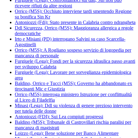
Furgiuele (Lega): Confrontiamoci sui dati, Sin non può
ricevere rifiuti da altre regioni
Orrico (M5S): Occhiuto interviene tardi smentendo Regione
su bonifica Sin Kr
Antoniozzi (Fdi): Stato presente in Calabria contro ndrangheta
Ddl Sicurezza, Orrico (M5S): Maggioranza allergica a regole
democratiche
Irto e Misiani (PD) interrogano Salvini su caso Scarcella-
Agostinelli
Orrico (M5S): A Rogliano sospeso servizio di logopedia per
mancanza di personale
Furgiuele (Lega): Fondi per la sicurezza idraulica passo avanti
per sviluppo Calabria
Furgiuele (Lega): Lavorare per sorveglianza epidemiologica
area
Baldino, Orrico e Tucci (M5S): Governo ha abbandonato ex
tirocinanti Mic e Giustizia
Orrico (M5S) interroga ministero Istruzione per conflittualità
al Liceo di Filadelfia
Minasi (Lega): Ddl su violenza di genere prezioso intervento
per tutela delle donne
Antoniozzi (FDI): Sui Lea compiuti progressi
Baldino (M5S): Tribunale di Castrovillari rischia paralisi per
mancanza di magistrati
Loizzo (Lega): Bene soluzione per Banco Alimentare