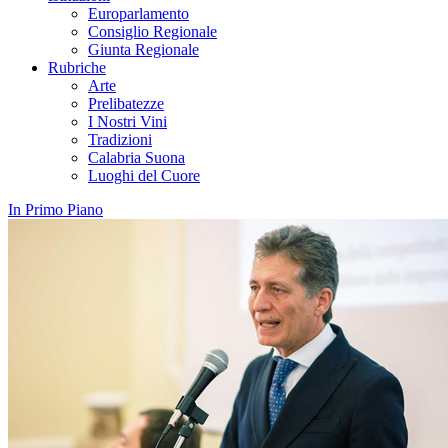
Europarlamento
Consiglio Regionale
Giunta Regionale
Rubriche
Arte
Prelibatezze
I Nostri Vini
Tradizioni
Calabria Suona
Luoghi del Cuore
In Primo Piano