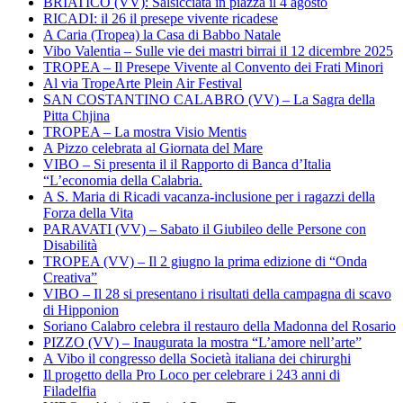
BRIATICO (VV): Salsicciata in piazza il 4 agosto
RICADI: il 26 il presepe vivente ricadese
A Caria (Tropea) la Casa di Babbo Natale
Vibo Valentia – Sulle vie dei mastri birrai il 12 dicembre 2025
TROPEA – Il Presepe Vivente al Convento dei Frati Minori
Al via TropeArte Plein Air Festival
SAN COSTANTINO CALABRO (VV) – La Sagra della
Pitta Chjina
TROPEA – La mostra Visio Mentis
A Pizzo celebrata al Giornata del Mare
VIBO – Si presenta il il Rapporto di Banca d’Italia
“L’economia della Calabria.
A S. Maria di Ricadi vacanza-inclusione per i ragazzi della
Forza della Vita
PARAVATI (VV) – Sabato il Giubileo delle Persone con
Disabilità
TROPEA (VV) – Il 2 giugno la prima edizione di “Onda
Creativa”
VIBO – Il 28 si presentano i risultati della campagna di scavo
di Hipponion
Soriano Calabro celebra il restauro della Madonna del Rosario
PIZZO (VV) – Inaugurata la mostra “L’amore nell’arte”
A Vibo il congresso della Società italiana dei chirurghi
Il progetto della Pro Loco per celebrare i 243 anni di
Filadelfia