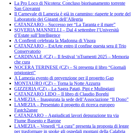
La Pro Loco di Nicotera: Concluso biorisanamento torrente
San Giovanni
Il Carnevale di Lamezia è già in cammino: riaperte le porte del
Laboratorio dei Giganti dell’Allegria
CATANZARO – Successo per “La Taranta e il mare”
SOVERIA MANNELLI – Dal 4 settembre l’Università
d’Estate sull’Intelligence
A Conflenti celebrata la Madonna di Visora
CATANZARO – EstArte entro il confine questa sera il Trio
Conservatorio
CARDINALE (CZ) – Il festival ‘nTramenti 2025 – Memoria
che cura
NOCERA TERINESE (CZ) – Si presenta il libro “Giornali
prigionieri”
A Lamezia evento di prevenzione per il progetto Gap
MONTAURO (CZ) – Torna la Notte Azzurra
GIZZERIA (CZ) – La Sagra Patati, Pipi e Mulingiani
CATANZARO LIDO – Il libro di Claudio Borghi
LAMEZIA – Inaugurata la sede dell’Associazione “Il Dono”
LAMEZIA – Presentato il progetto di ricerca europeo
Fastch2ange
CATANZARO – Aggiudicati lavori depurazione tra via
Fiume Busento e Barone
LAMEZIA – Venerdì “La cura” presenta la proposta di legge
per trasformare in spoke gli ospedali montani della Calabria