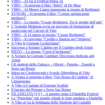
VIBO – Al via il Festival Pensa Tu
VIBO – Si presenta il libro “Inferi” di De Masi
VIBO – Al Museo Lìmen inaugurata la mostra di Berlingeri
ZUNGRI – Si presenta il libro “Corpus speluncarum
medioevi”
VIBO – La mostra “Cesare Berlingeri. Tra le pieghe dell’arte”
L’Azienda Mulinum avvia un percorso di formazione di
pasticceria nel Carcere di Vibo
VIBO – Il 14 marzo la mostra “Cesare Berlingeri”
VIBO – Il convegno “Credito e finanza per l’impresa”
A Vibo le Giornate Leoluchiane”
Successo a Soriano Calabro per il Giubileo degli Artisti
PIZZO – La mostra “Cuori d’inchiostro”
A Soriano la Giornata Giubilare Diocesana dedicata agli
Artisti
Gli studenti dello Zaleuco – Oliveti – Panetta – Zanotti a
Serra san Bruno
Intesa tra Confesercenti e Scuola Alberghiera di Vibo
A Tropea si presenta il libro “Oro Rosso di Calabria” di
Cinquegrana
A Vibo si è parlato di Eugenio Scalfari
Il fascino del Presepe a Serra San Bruno
FILADELFIA (VV) – A maggio torna il Filadelfia Festival
La “Pignolata” più grande chiude le feste natalizie a Filadelfia
A Vibo al via la Settimana dello Studente del Capialbi