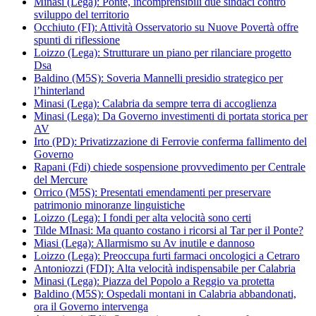
Minasi (Lega): Ponte, incomprensibili due sindaci contro
sviluppo del territorio
Occhiuto (FI): Attività Osservatorio su Nuove Povertà offre
spunti di riflessione
Loizzo (Lega): Strutturare un piano per rilanciare progetto
Dsa
Baldino (M5S): Soveria Mannelli presidio strategico per
l’hinterland
Minasi (Lega): Calabria da sempre terra di accoglienza
Minasi (Lega): Da Governo investimenti di portata storica per
AV
Irto (PD): Privatizzazione di Ferrovie conferma fallimento del
Governo
Rapani (Fdi) chiede sospensione provvedimento per Centrale
del Mercure
Orrico (M5S): Presentati emendamenti per preservare
patrimonio minoranze linguistiche
Loizzo (Lega): I fondi per alta velocità sono certi
Tilde MInasi: Ma quanto costano i ricorsi al Tar per il Ponte?
Miasi (Lega): Allarmismo su Av inutile e dannoso
Loizzo (Lega): Preoccupa furti farmaci oncologici a Cetraro
Antoniozzi (FDI): Alta velocità indispensabile per Calabria
Minasi (Lega): Piazza del Popolo a Reggio va protetta
Baldino (M5S): Ospedali montani in Calabria abbandonati,
ora il Governo intervenga