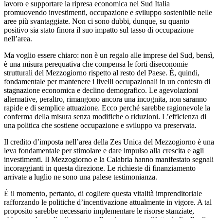
lavoro e supportare la ripresa economica nel Sud Italia
promuovendo investimenti, occupazione e sviluppo sostenibile nelle
aree più svantaggiate. Non ci sono dubbi, dunque, su quanto
positivo sia stato finora il suo impatto sul tasso di occupazione
nell’area.
Ma voglio essere chiaro: non è un regalo alle imprese del Sud, bensì,
è una misura perequativa che compensa le forti diseconomie
strutturali del Mezzogiorno rispetto al resto del Paese. È, quindi,
fondamentale per mantenere i livelli occupazionali in un contesto di
stagnazione economica e declino demografico. Le agevolazioni
alternative, peraltro, rimangono ancora una incognita, non saranno
rapide e di semplice attuazione. Ecco perché sarebbe ragionevole la
conferma della misura senza modifiche o riduzioni. L’efficienza di
una politica che sostiene occupazione e sviluppo va preservata
.
Il credito d’imposta nell’area della Zes Unica del Mezzogiorno è una
leva fondamentale per stimolare e dare impulso alla crescita e agli
investimenti. Il Mezzogiorno e la Calabria hanno manifestato segnali
incoraggianti in questa direzione. Le richieste di finanziamento
arrivate a luglio ne sono una palese testimonianza.
È il momento, pertanto, di cogliere questa vitalità imprenditoriale
rafforzando le politiche d’incentivazione attualmente in vigore. A tal
proposito sarebbe necessario implementare le risorse stanziate,