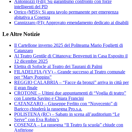
Antoniozzi (Fdi): Su garantismo confronto con forze
intelligenti del PD
Orrico (M5S): Si apra tavolo permanente per emergenza
abitativa a Cosenza
Cannizzaro (FI): Approvato emendamento dedicato ai disabili
Le Altre Notizie
Il Cartellone inverno 2025 del Politeama Mario Foglietti di
Catanzaro
Al Teatro Gentile di Cittanova: Benvenuti in Casa Esposito il
12 dicembre 2025
Elettra di Sofocle al Teatro dei Taurani di Palmi
FILADELFIA (VV) – Grande successo al Teatro comunale
per “Mary Poppins”
REGGIO CALABRIA – “Facce da bronzi” arriva in città per
il gran finale
CROTONE – Ultimi due appuntamenti di “Voglia di teatro”
con Lunetta Savino e Chiara Francini
CATANZARO – Giuseppe Ferlito con “Novecento” di
Baricco chiuderà la rassegna Pro.s.a.
POLISTENA (RC) – Sabato in scena all’auditorium “Le
Serve” con Eva Robin’s
COSENZA – La rassegna “Il Teatro fa scuola” chiude con
Anfitrione