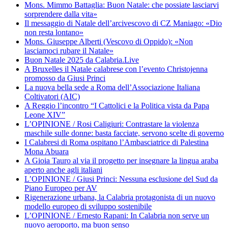
Mons. Mimmo Battaglia: Buon Natale: che possiate lasciarvi
sorprendere dalla vita»
Il messaggio di Natale dell’arcivescovo di CZ Maniago: «Dio
non resta lontano»
Mons. Giuseppe Alberti (Vescovo di Oppido): «Non
lasciamoci rubare il Natale»
Buon Natale 2025 da Calabria.Live
A Bruxelles il Natale calabrese con l’evento Christojenna
promosso da Giusi Princi
La nuova bella sede a Roma dell’Associazione Italiana
Coltivatori (AIC)
A Reggio l’incontro “I Cattolici e la Politica vista da Papa
Leone XIV”
L’OPINIONE / Rosi Caligiuri: Contrastare la violenza
maschile sulle donne: basta facciate, servono scelte di governo
I Calabresi di Roma ospitano l’Ambasciatrice di Palestina
Mona Abuara
A Gioia Tauro al via il progetto per insegnare la lingua araba
aperto anche agli italiani
L’OPINIONE / Giusi Princi: Nessuna esclusione del Sud da
Piano Europeo per AV
Rigenerazione urbana, la Calabria protagonista di un nuovo
modello europeo di sviluppo sostenibile
L’OPINIONE / Ernesto Rapani: In Calabria non serve un
nuovo aeroporto, ma buon senso