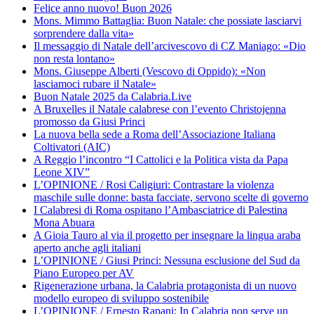
Felice anno nuovo! Buon 2026
Mons. Mimmo Battaglia: Buon Natale: che possiate lasciarvi
sorprendere dalla vita»
Il messaggio di Natale dell’arcivescovo di CZ Maniago: «Dio
non resta lontano»
Mons. Giuseppe Alberti (Vescovo di Oppido): «Non
lasciamoci rubare il Natale»
Buon Natale 2025 da Calabria.Live
A Bruxelles il Natale calabrese con l’evento Christojenna
promosso da Giusi Princi
La nuova bella sede a Roma dell’Associazione Italiana
Coltivatori (AIC)
A Reggio l’incontro “I Cattolici e la Politica vista da Papa
Leone XIV”
L’OPINIONE / Rosi Caligiuri: Contrastare la violenza
maschile sulle donne: basta facciate, servono scelte di governo
I Calabresi di Roma ospitano l’Ambasciatrice di Palestina
Mona Abuara
A Gioia Tauro al via il progetto per insegnare la lingua araba
aperto anche agli italiani
L’OPINIONE / Giusi Princi: Nessuna esclusione del Sud da
Piano Europeo per AV
Rigenerazione urbana, la Calabria protagonista di un nuovo
modello europeo di sviluppo sostenibile
L’OPINIONE / Ernesto Rapani: In Calabria non serve un