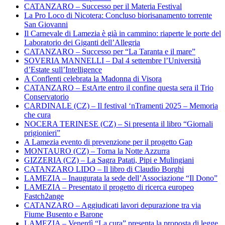
CATANZARO – Successo per il Materia Festival
La Pro Loco di Nicotera: Concluso biorisanamento torrente
San Giovanni
Il Carnevale di Lamezia è già in cammino: riaperte le porte del
Laboratorio dei Giganti dell’Allegria
CATANZARO – Successo per “La Taranta e il mare”
SOVERIA MANNELLI – Dal 4 settembre l’Università
d’Estate sull’Intelligence
A Conflenti celebrata la Madonna di Visora
CATANZARO – EstArte entro il confine questa sera il Trio
Conservatorio
CARDINALE (CZ) – Il festival ‘nTramenti 2025 – Memoria
che cura
NOCERA TERINESE (CZ) – Si presenta il libro “Giornali
prigionieri”
A Lamezia evento di prevenzione per il progetto Gap
MONTAURO (CZ) – Torna la Notte Azzurra
GIZZERIA (CZ) – La Sagra Patati, Pipi e Mulingiani
CATANZARO LIDO – Il libro di Claudio Borghi
LAMEZIA – Inaugurata la sede dell’Associazione “Il Dono”
LAMEZIA – Presentato il progetto di ricerca europeo
Fastch2ange
CATANZARO – Aggiudicati lavori depurazione tra via
Fiume Busento e Barone
LAMEZIA – Venerdì “La cura” presenta la proposta di legge