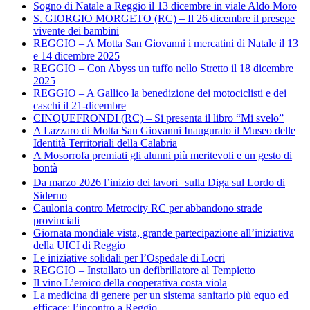
Sogno di Natale a Reggio il 13 dicembre in viale Aldo Moro
S. GIORGIO MORGETO (RC) – Il 26 dicembre il presepe
vivente dei bambini
REGGIO – A Motta San Giovanni i mercatini di Natale il 13
e 14 dicembre 2025
REGGIO – Con Abyss un tuffo nello Stretto il 18 dicembre
2025
REGGIO – A Gallico la benedizione dei motociclisti e dei
caschi il 21-dicembre
CINQUEFRONDI (RC) – Si presenta il libro “Mi svelo”
A Lazzaro di Motta San Giovanni Inaugurato il Museo delle
Identità Territoriali della Calabria
A Mosorrofa premiati gli alunni più meritevoli e un gesto di
bontà
Da marzo 2026 l’inizio dei lavori sulla Diga sul Lordo di
Siderno
Caulonia contro Metrocity RC per abbandono strade
provinciali
Giornata mondiale vista, grande partecipazione all’iniziativa
della UICI di Reggio
Le iniziative solidali per l’Ospedale di Locri
REGGIO – Installato un defibrillatore al Tempietto
Il vino L’eroico della cooperativa costa viola
La medicina di genere per un sistema sanitario più equo ed
efficace: l’incontro a Reggio