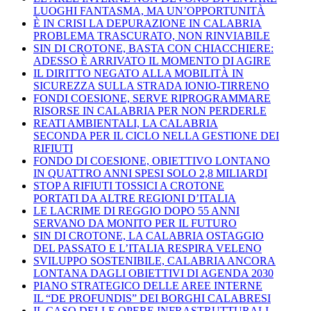
LUOGHI FANTASMA, MA UN’OPPORTUNITÀ
È IN CRISI LA DEPURAZIONE IN CALABRIA
PROBLEMA TRASCURATO, NON RINVIABILE
SIN DI CROTONE, BASTA CON CHIACCHIERE:
ADESSO È ARRIVATO IL MOMENTO DI AGIRE
IL DIRITTO NEGATO ALLA MOBILITÀ IN
SICUREZZA SULLA STRADA IONIO-TIRRENO
FONDI COESIONE, SERVE RIPROGRAMMARE
RISORSE IN CALABRIA PER NON PERDERLE
REATI AMBIENTALI, LA CALABRIA
SECONDA PER IL CICLO NELLA GESTIONE DEI
RIFIUTI
FONDO DI COESIONE, OBIETTIVO LONTANO
IN QUATTRO ANNI SPESI SOLO 2,8 MILIARDI
STOP A RIFIUTI TOSSICI A CROTONE
PORTATI DA ALTRE REGIONI D’ITALIA
LE LACRIME DI REGGIO DOPO 55 ANNI
SERVANO DA MONITO PER IL FUTURO
SIN DI CROTONE, LA CALABRIA OSTAGGIO
DEL PASSATO E L’ITALIA RESPIRA VELENO
SVILUPPO SOSTENIBILE, CALABRIA ANCORA
LONTANA DAGLI OBIETTIVI DI AGENDA 2030
PIANO STRATEGICO DELLE AREE INTERNE
IL “DE PROFUNDIS” DEI BORGHI CALABRESI
IL CASO DELLE OPERE INFRASTRUTTURALI