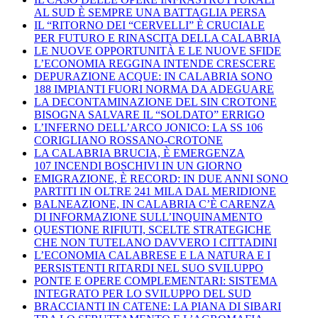
AL SUD È SEMPRE UNA BATTAGLIA PERSA
IL “RITORNO DEI “CERVELLI” È CRUCIALE
PER FUTURO E RINASCITA DELLA CALABRIA
LE NUOVE OPPORTUNITÀ E LE NUOVE SFIDE
L’ECONOMIA REGGINA INTENDE CRESCERE
DEPURAZIONE ACQUE: IN CALABRIA SONO
188 IMPIANTI FUORI NORMA DA ADEGUARE
LA DECONTAMINAZIONE DEL SIN CROTONE
BISOGNA SALVARE IL “SOLDATO” ERRIGO
L’INFERNO DELL’ARCO JONICO: LA SS 106
CORIGLIANO ROSSANO-CROTONE
LA CALABRIA BRUCIA, È EMERGENZA
107 INCENDI BOSCHIVI IN UN GIORNO
EMIGRAZIONE, È RECORD: IN DUE ANNI SONO
PARTITI IN OLTRE 241 MILA DAL MERIDIONE
BALNEAZIONE, IN CALABRIA C’È CARENZA
DI INFORMAZIONE SULL’INQUINAMENTO
QUESTIONE RIFIUTI, SCELTE STRATEGICHE
CHE NON TUTELANO DAVVERO I CITTADINI
L’ECONOMIA CALABRESE E LA NATURA E I
PERSISTENTI RITARDI NEL SUO SVILUPPO
PONTE E OPERE COMPLEMENTARI: SISTEMA
INTEGRATO PER LO SVILUPPO DEL SUD
BRACCIANTI IN CATENE: LA PIANA DI SIBARI