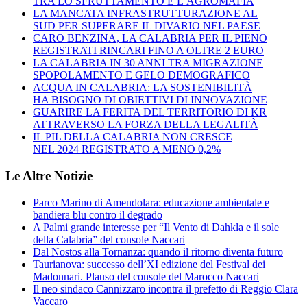
TRA LO SFRUTTAMENTO E L’AGROMAFIA
LA MANCATA INFRASTRUTTURAZIONE AL
SUD PER SUPERARE IL DIVARIO NEL PAESE
CARO BENZINA, LA CALABRIA PER IL PIENO
REGISTRATI RINCARI FINO A OLTRE 2 EURO
LA CALABRIA IN 30 ANNI TRA MIGRAZIONE
SPOPOLAMENTO E GELO DEMOGRAFICO
ACQUA IN CALABRIA: LA SOSTENIBILITÀ
HA BISOGNO DI OBIETTIVI DI INNOVAZIONE
GUARIRE LA FERITA DEL TERRITORIO DI KR
ATTRAVERSO LA FORZA DELLA LEGALITÀ
IL PIL DELLA CALABRIA NON CRESCE
NEL 2024 REGISTRATO A MENO 0,2%
Le Altre Notizie
Parco Marino di Amendolara: educazione ambientale e
bandiera blu contro il degrado
A Palmi grande interesse per “Il Vento di Dahkla e il sole
della Calabria” del console Naccari
Dal Nostos alla Tornanza: quando il ritorno diventa futuro
Taurianova: successo dell’XI edizione del Festival dei
Madonnari. Plauso del console del Marocco Naccari
Il neo sindaco Cannizzaro incontra il prefetto di Reggio Clara
Vaccaro