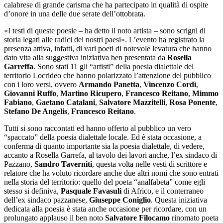
calabrese di grande carisma che ha partecipato in qualità di ospite
d’onore in una delle due serate dell’ottobrata.
«I testi di queste poesie – ha detto il noto artista – sono scrigni di
storia legati alle radici dei nostri paesi». L’evento ha registrato la
presenza attiva, infatti, di vari poeti di notevole levatura che hanno
dato vita alla suggestiva iniziativa ben presentata da
Rosella
Garreffa
. Sono stati 11 gli “artisti” della poesia dialettale del
territorio Locrideo che hanno polarizzato l’attenzione del pubblico
con i loro versi, ovvero
Armando Panetta
,
Vincenzo Cordì
,
Giovanni Ruffo
,
Martino Ricupero
,
Francesco Reitano
,
Mimmo
Fabiano
,
Gaetano Catalani
,
Salvatore Mazzitelli
,
Rosa Ponente
,
Stefano De Angelis
,
Francesco Reitano
.
Tutti si sono raccontati ed hanno offerto al pubblico un vero
“spaccato” della poesia dialettale locale. Ed è stata occasione, a
conferma di quanto importante sia la poesia dialettale, di vedere,
accanto a Rosella Garrefa, al tavolo dei lavori anche, l’ex sindaco di
Pazzano,
Sandro Taverniti
, questa volta nelle vesti di scrittore e
relatore che ha voluto ricordare anche due altri nomi che sono entrati
nella storia del territorio: quello del poeta “analfabeta” come egli
stesso si definiva,
Pasquale Favasuli
di Africo, e il conterraneo
dell’ex sindaco pazzanese,
Giuseppe Coniglio
. Questa iniziativa
dedicata alla poesia è stata anche occasione per ricordare, con un
prolungato applauso il ben noto
Salvatore Filocamo
rinomato poeta