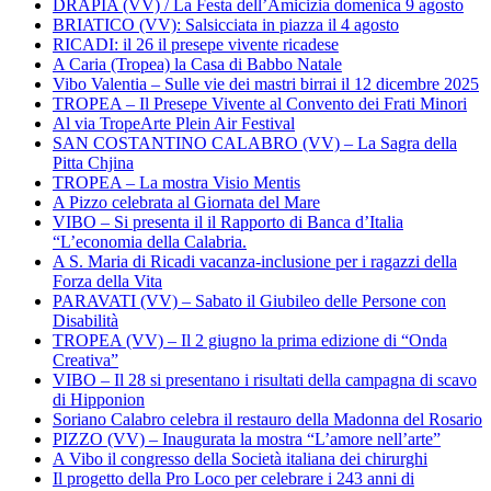
DRAPIA (VV) / La Festa dell’Amicizia domenica 9 agosto
BRIATICO (VV): Salsicciata in piazza il 4 agosto
RICADI: il 26 il presepe vivente ricadese
A Caria (Tropea) la Casa di Babbo Natale
Vibo Valentia – Sulle vie dei mastri birrai il 12 dicembre 2025
TROPEA – Il Presepe Vivente al Convento dei Frati Minori
Al via TropeArte Plein Air Festival
SAN COSTANTINO CALABRO (VV) – La Sagra della
Pitta Chjina
TROPEA – La mostra Visio Mentis
A Pizzo celebrata al Giornata del Mare
VIBO – Si presenta il il Rapporto di Banca d’Italia
“L’economia della Calabria.
A S. Maria di Ricadi vacanza-inclusione per i ragazzi della
Forza della Vita
PARAVATI (VV) – Sabato il Giubileo delle Persone con
Disabilità
TROPEA (VV) – Il 2 giugno la prima edizione di “Onda
Creativa”
VIBO – Il 28 si presentano i risultati della campagna di scavo
di Hipponion
Soriano Calabro celebra il restauro della Madonna del Rosario
PIZZO (VV) – Inaugurata la mostra “L’amore nell’arte”
A Vibo il congresso della Società italiana dei chirurghi
Il progetto della Pro Loco per celebrare i 243 anni di