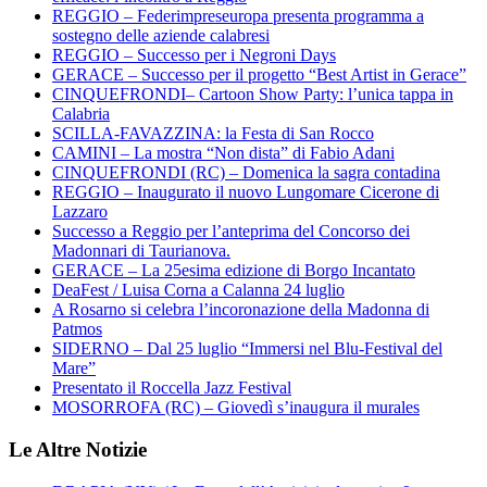
REGGIO – Federimpreseuropa presenta programma a
sostegno delle aziende calabresi
REGGIO – Successo per i Negroni Days
GERACE – Successo per il progetto “Best Artist in Gerace”
CINQUEFRONDI– Cartoon Show Party: l’unica tappa in
Calabria
SCILLA-FAVAZZINA: la Festa di San Rocco
CAMINI – La mostra “Non dista” di Fabio Adani
CINQUEFRONDI (RC) – Domenica la sagra contadina
REGGIO – Inaugurato il nuovo Lungomare Cicerone di
Lazzaro
Successo a Reggio per l’anteprima del Concorso dei
Madonnari di Taurianova.
GERACE – La 25esima edizione di Borgo Incantato
DeaFest / Luisa Corna a Calanna 24 luglio
A Rosarno si celebra l’incoronazione della Madonna di
Patmos
SIDERNO – Dal 25 luglio “Immersi nel Blu-Festival del
Mare”
Presentato il Roccella Jazz Festival
MOSORROFA (RC) – Giovedì s’inaugura il murales
Le Altre Notizie