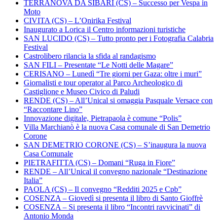
TERRANOVA DA SIBARI (CS) – Successo per Vespa in
Moto
CIVITA (CS) – L’Onirika Festival
Inaugurato a Lorica il Centro informazioni turistiche
SAN LUCIDO (CS) – Tutto pronto per i Fotografia Calabria
Festival
Castrolibero rilancia la sfida al randagismo
SAN FILI – Presentate “Le Notti delle Magare”
CERISANO – Lunedì “Tre giorni per Gaza: oltre i muri”
Giornalisti e tour operator al Parco Archeologico di
Castiglione e Museo Civico di Paludi
RENDE (CS) – All’Unical si omaggia Pasquale Versace con
“Raccontare Lino”
Innovazione digitale, Pietrapaola è comune “Polis”
Villa Marchianò è la nuova Casa comunale di San Demetrio
Corone
SAN DEMETRIO CORONE (CS) – S’inaugura la nuova
Casa Comunale
PIETRAFITTA (CS) – Domani “Ruga in Fiore”
RENDE – All’Unical il convegno nazionale “Destinazione
Italia”
PAOLA (CS) – Il convegno “Redditi 2025 e Cpb”
COSENZA – Giovedì si presenta il libro di Santo Gioffrè
COSENZA – Si presenta il libro “Incontri ravvicinati” di
Antonio Monda