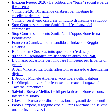
Elezioni Reggio 2026 / La politica che “buca” i social e perde
il consenso
Vinitaly 2026: 101 aziende calabresi per mostrare le
eccellenze della regione
Vinitaly: per il vino calabrese un futuro di crescita e sviluppo
Stop Commissariamento Sanità /1 – L’esultanza del
centrodestra
Stop Commissariamento Sanità /2 – L’opposizione frena
l’entusiasmo
Francesco Cannizzaro: mi candido a sindaco di Reggio
Calabria
Referendum Giustizia: tutto quello che c’è da sapere
80 anni di Repubblica: tre sindache calabresi del 1946
L’8 marzo occasione per rinnovare l’impegno per la parità di
genere
A San Vincenzo La Costa riflessioni su azzardo e dipendenza
digitale
L’Addio / Michele Albanese, voce libera della Calabria
Le Olimpiadi invernali e le mascotte create dai ragazzi di
Taverna, dimenticati
Salvini a Bova e Melito: i soldi per la ricostruzione ci sono,
intervenire subito
Giovanna Russo coordinatore nazionale garanti dei detenuti
Paolo Campolo, il reggino eroe di Crans Montana: ha salvato
una decina di ragazzi