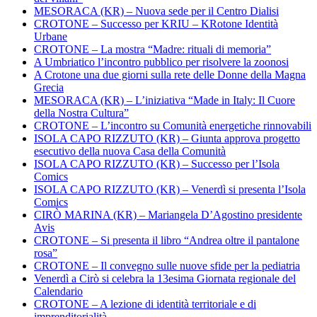
MESORACA (KR) – Nuova sede per il Centro Dialisi
CROTONE – Successo per KRIU – KRotone Identità
Urbane
CROTONE – La mostra “Madre: rituali di memoria”
A Umbriatico l’incontro pubblico per risolvere la zoonosi
A Crotone una due giorni sulla rete delle Donne della Magna
Grecia
MESORACA (KR) – L’iniziativa “Made in Italy: Il Cuore
della Nostra Cultura”
CROTONE – L’incontro su Comunità energetiche rinnovabili
ISOLA CAPO RIZZUTO (KR) – Giunta approva progetto
esecutivo della nuova Casa della Comunità
ISOLA CAPO RIZZUTO (KR) – Successo per l’Isola
Comics
ISOLA CAPO RIZZUTO (KR) – Venerdì si presenta l’Isola
Comics
CIRÒ MARINA (KR) – Mariangela D’Agostino presidente
Avis
CROTONE – Si presenta il libro “Andrea oltre il pantalone
rosa”
CROTONE – Il convegno sulle nuove sfide per la pediatria
Venerdì a Cirò si celebra la 13esima Giornata regionale del
Calendario
CROTONE – A lezione di identità territoriale e di
imprenditorialità