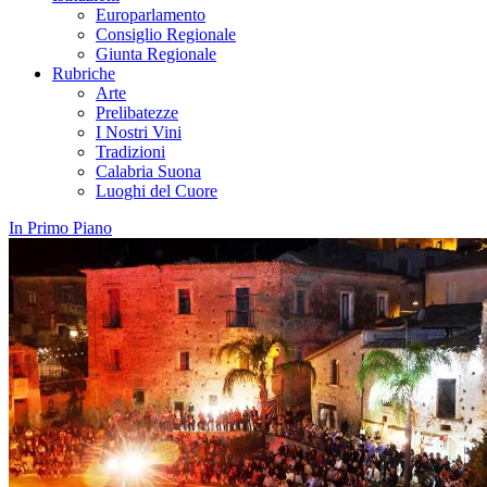
Europarlamento
Consiglio Regionale
Giunta Regionale
Rubriche
Arte
Prelibatezze
I Nostri Vini
Tradizioni
Calabria Suona
Luoghi del Cuore
In Primo Piano