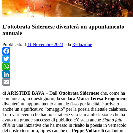
L’ottobrata Sidernese diventerà un appuntamento
annuale
Pubblicato il
11 Novembre 2023
|
da
Redazione
Facebook
Twitter
WhatsApp
LinkedIn
Email
di
ARISTIDE BAVA
–
Dall’
Ottobrata Sidernese
che, come ha
comunicato, in questi giorni, la sindaca
Maria Teresa Fragomeni
,
diventerà un appuntamento annuale fisso per la città, è arrivato
anche un significativo “omaggio” per la poesia dialettale calabrese.
Tra i vari eventi che hanno caratterizzato la manifestazione che ha
avuto un grande successo di pubblico c’è stata anche
Siamo fatti
diVersi
una iniziativa che ha messo in risalto la poesia in vernacolo
del nostro territorio, ripresa anche da
Peppe Voltarelli
cantautore