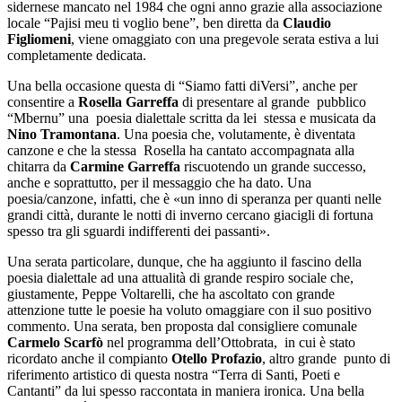
sidernese mancato nel 1984 che ogni anno grazie alla associazione
locale “Pajisi meu ti voglio bene”, ben diretta da
Claudio
Figliomeni
, viene omaggiato con una pregevole serata estiva a lui
completamente dedicata.
Una bella occasione questa di “Siamo fatti diVersi”, anche per
consentire a
Rosella Garreffa
di presentare al grande pubblico
“Mbernu” una poesia dialettale scritta da lei stessa e musicata da
Nino Tramontana
. Una poesia che, volutamente, è diventata
canzone e che la stessa Rosella ha cantato accompagnata alla
chitarra da
Carmine Garreffa
riscuotendo un grande successo,
anche e soprattutto, per il messaggio che ha dato. Una
poesia/canzone, infatti, che è «un inno di speranza per quanti nelle
grandi città, durante le notti di inverno cercano giacigli di fortuna
spesso tra gli sguardi indifferenti dei passanti».
Una serata particolare, dunque, che ha aggiunto il fascino della
poesia dialettale ad una attualità di grande respiro sociale che,
giustamente, Peppe Voltarelli, che ha ascoltato con grande
attenzione tutte le poesie ha voluto omaggiare con il suo positivo
commento. Una serata, ben proposta dal consigliere comunale
Carmelo Scarfò
nel programma dell’Ottobrata, in cui è stato
ricordato anche il compianto
Otello Profazio
, altro grande punto di
riferimento artistico di questa nostra “Terra di Santi, Poeti e
Cantanti” da lui spesso raccontata in maniera ironica. Una bella