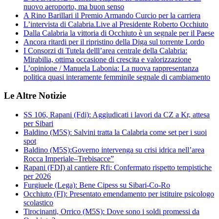
nuovo aeroporto, ma buon senso
A Rino Barillari il Premio Armando Curcio per la carriera
L’intervista di Calabria.Live al Presidente Roberto Occhiuto
Dalla Calabria la vittoria di Occhiuto è un segnale per il Paese
Ancora ritardi per il ripristino della Diga sul torrente Lordo
I Consorzi di Tutela delll’area centrale della Calabria:
Mirabilia, ottima occasione di crescita e valorizzazione
L’opinione / Manuela Labonia: La nuova rappresentanza
politica quasi interamente femminile segnale di cambiamento
Le Altre Notizie
SS 106, Rapani (Fdi): Aggiudicati i lavori da CZ a Kr, attesa
per Sibari
Baldino (M5S): Salvini tratta la Calabria come set per i suoi
spot
Baldino (M5S):Governo intervenga su crisi idrica nell’area
Rocca Imperiale–Trebisacce”
Rapani (FDI) al cantiere Rfi: Confermato rispetto tempistiche
per 2026
Furgiuele (Lega): Bene Cipess su Sibari-Co-Ro
Occhiuto (FI): Presentato emendamento per istituire psicologo
scolastico
Tirocinanti, Orrico (M5S): Dove sono i soldi promessi da