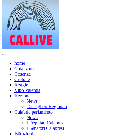
home
Catanzaro
Cosenza
Crotone
Reggio
Vibo Valentia
Regione
News
Consiglieri Regionali
Calabria parlamento
News
I Deputati Calabresi
I Senatori Calabresi
Istituzioni