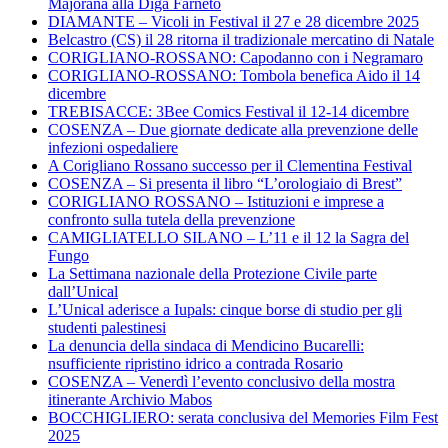
Majorana alla Diga Farneto
DIAMANTE – Vicoli in Festival il 27 e 28 dicembre 2025
Belcastro (CS) il 28 ritorna il tradizionale mercatino di Natale
CORIGLIANO-ROSSANO: Capodanno con i Negramaro
CORIGLIANO-ROSSANO: Tombola benefica Aido il 14
dicembre
TREBISACCE: 3Bee Comics Festival il 12-14 dicembre
COSENZA – Due giornate dedicate alla prevenzione delle
infezioni ospedaliere
A Corigliano Rossano successo per il Clementina Festival
COSENZA – Si presenta il libro “L’orologiaio di Brest”
CORIGLIANO ROSSANO – Istituzioni e imprese a
confronto sulla tutela della prevenzione
CAMIGLIATELLO SILANO – L’11 e il 12 la Sagra del
Fungo
La Settimana nazionale della Protezione Civile parte
dall’Unical
L’Unical aderisce a Iupals: cinque borse di studio per gli
studenti palestinesi
La denuncia della sindaca di Mendicino Bucarelli:
nsufficiente ripristino idrico a contrada Rosario
COSENZA – Venerdì l’evento conclusivo della mostra
itinerante Archivio Mabos
BOCCHIGLIERO: serata conclusiva del Memories Film Fest
2025