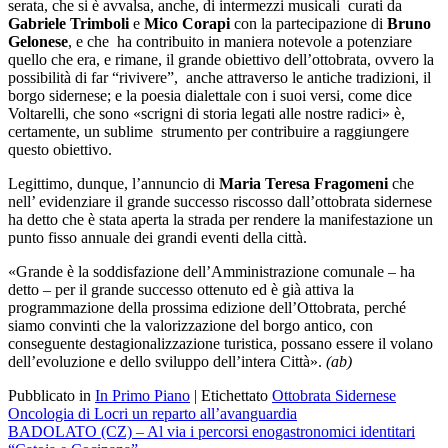
serata, che si è avvalsa, anche, di intermezzi musicali curati da
Gabriele Trimboli
e
Mico Corapi
con la partecipazione di
Bruno
Gelonese
, e che ha contribuito in maniera notevole a potenziare
quello che era, e rimane, il grande obiettivo dell’ottobrata, ovvero la
possibilità di far “rivivere”, anche attraverso le antiche tradizioni, il
borgo sidernese; e la poesia dialettale con i suoi versi, come dice
Voltarelli, che sono «scrigni di storia legati alle nostre radici» è,
certamente, un sublime strumento per contribuire a raggiungere
questo obiettivo.
Legittimo, dunque, l’annuncio di
Maria Teresa Fragomeni
che
nell’ evidenziare il grande successo riscosso dall’ottobrata sidernese
ha detto che è stata aperta la strada per rendere la manifestazione un
punto fisso annuale dei grandi eventi della città.
«Grande è la soddisfazione dell’Amministrazione comunale – ha
detto – per il grande successo ottenuto ed è già attiva la
programmazione della prossima edizione dell’Ottobrata, perché
siamo convinti che la valorizzazione del borgo antico, con
conseguente destagionalizzazione turistica, possano essere il volano
dell’evoluzione e dello sviluppo dell’intera Città».
(ab)
Pubblicato in
In Primo Piano
|
Etichettato
Ottobrata Sidernese
Navigazione
Oncologia di Locri un reparto all’avanguardia
BADOLATO (CZ) – Al via i percorsi enogastronomici identitari
articoli