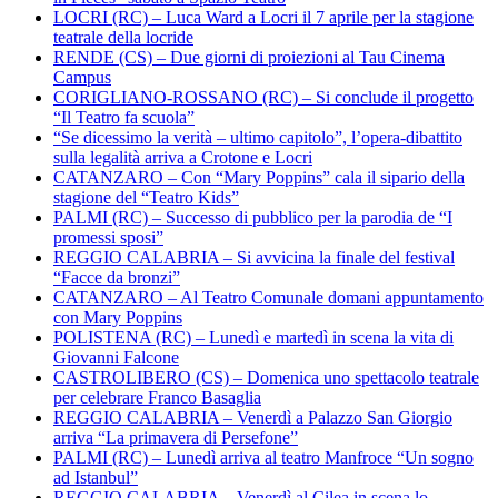
LOCRI (RC) – Luca Ward a Locri il 7 aprile per la stagione
teatrale della locride
RENDE (CS) – Due giorni di proiezioni al Tau Cinema
Campus
CORIGLIANO-ROSSANO (RC) – Si conclude il progetto
“Il Teatro fa scuola”
“Se dicessimo la verità – ultimo capitolo”, l’opera-dibattito
sulla legalità arriva a Crotone e Locri
CATANZARO – Con “Mary Poppins” cala il sipario della
stagione del “Teatro Kids”
PALMI (RC) – Successo di pubblico per la parodia de “I
promessi sposi”
REGGIO CALABRIA – Si avvicina la finale del festival
“Facce da bronzi”
CATANZARO – Al Teatro Comunale domani appuntamento
con Mary Poppins
POLISTENA (RC) – Lunedì e martedì in scena la vita di
Giovanni Falcone
CASTROLIBERO (CS) – Domenica uno spettacolo teatrale
per celebrare Franco Basaglia
REGGIO CALABRIA – Venerdì a Palazzo San Giorgio
arriva “La primavera di Persefone”
PALMI (RC) – Lunedì arriva al teatro Manfroce “Un sogno
ad Istanbul”
REGGIO CALABRIA – Venerdì al Cilea in scena lo