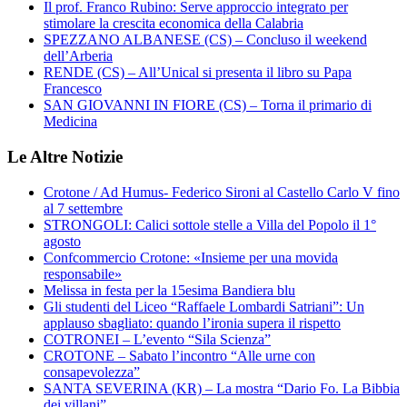
Il prof. Franco Rubino: Serve approccio integrato per
stimolare la crescita economica della Calabria
SPEZZANO ALBANESE (CS) – Concluso il weekend
dell’Arberia
RENDE (CS) – All’Unical si presenta il libro su Papa
Francesco
SAN GIOVANNI IN FIORE (CS) – Torna il primario di
Medicina
Le Altre Notizie
Crotone / Ad Humus- Federico Sironi al Castello Carlo V fino
al 7 settembre
STRONGOLI: Calici sottole stelle a Villa del Popolo il 1°
agosto
Confcommercio Crotone: «Insieme per una movida
responsabile»
Melissa in festa per la 15esima Bandiera blu
Gli studenti del Liceo “Raffaele Lombardi Satriani”: Un
applauso sbagliato: quando l’ironia supera il rispetto
COTRONEI – L’evento “Sila Scienza”
CROTONE – Sabato l’incontro “Alle urne con
consapevolezza”
SANTA SEVERINA (KR) – La mostra “Dario Fo. La Bibbia
dei villani”