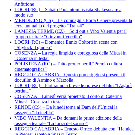
Anfitrione
LOCRI (RC) – Sabato Paolantoni rivisita Shakespeare a
modo suo
MENDICINO (CS) – La compagnia Porta Cenere presenta la
terza annualità del progetto “Transit”
LAMEZIA TERME (CZ) – Sold out a Vibo Valentia per il
gruppo teatrale “Giovanni Vercillo”
LOCRI (RC) – Domenica Ennio Coltorti in scena con
“Shylock il giudeo”
COSENZA – La regia limpida e coraggiosa della Misasi in
“Cosenza in testa”
POLISTENA (RC) – Tutto pronto per il “Premio cultura
cinematografica”
REGGIO CALABRIA – Questo pomeriggio si presenta il
docufilm di Armino e Marzolla
LOCRI (RC) – Partiranno a breve le riprese del film “L’agorà
perduta”
COSENZA – Lunedì verrà proiettato il corto di Caterina
Minasi “Cosenza in testa”
RENDE (CS) – Da lunedì torna al Dam dell’Unical la
rassegna “Il cinefilo”
VIBO VALENTIA – Da domani la prima edizione della
rassegna teatrale “La forza del sorriso”
REGGIO CALABRIA – Ernesto Orrico debutta con “Hamlet
in Pieces” sabato a Spazio Teatro