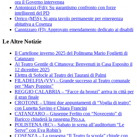
ora il Governo intervenga
Antoniozzi (Fdi): Su garantismo confronto con forze
intelligenti del PD
Orrico (M5S): Si apra tavolo permanente per emergenza
abitativa a Cosenza
Cannizzaro (FI): Approvato emendamento dedicato ai disabili
Le Altre Notizie
Il Cartellone inverno 2025 del Politeama Mario Foglietti di
Catanzaro
Al Teatro Gentile di Cittanova: Benvenuti in Casa Esposito il
12 dicembre 2025
Elettra di Sofocle al Teatro dei Taurani di Palmi
FILADELFIA (VV) – Grande successo al Teatro comunale
per “Mary Poppins”
REGGIO CALABRIA – “Facce da bronzi” arriva in città per
il gran finale
CROTONE – Ultimi due appuntamenti di “Voglia di teatro”
con Lunetta Savino e Chiara Francini
CATANZARO – Giuseppe Ferlito con “Novecento” di
Baricco chiuderà la rassegna Pro.s.a.
POLISTENA (RC) – Sabato in scena all’auditorium “Le
Serve” con Eva Robin’s
COSENZA – La rassegna “Il Teatro fa scuola” chiude con