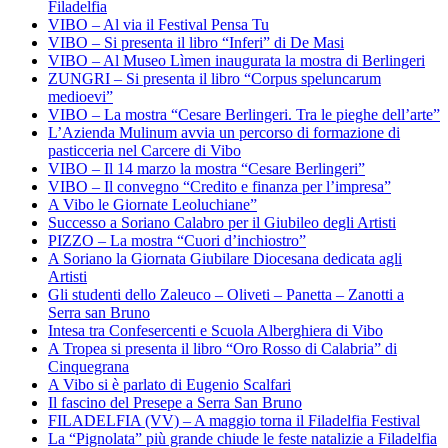
Filadelfia
VIBO – Al via il Festival Pensa Tu
VIBO – Si presenta il libro “Inferi” di De Masi
VIBO – Al Museo Lìmen inaugurata la mostra di Berlingeri
ZUNGRI – Si presenta il libro “Corpus speluncarum
medioevi”
VIBO – La mostra “Cesare Berlingeri. Tra le pieghe dell’arte”
L’Azienda Mulinum avvia un percorso di formazione di
pasticceria nel Carcere di Vibo
VIBO – Il 14 marzo la mostra “Cesare Berlingeri”
VIBO – Il convegno “Credito e finanza per l’impresa”
A Vibo le Giornate Leoluchiane”
Successo a Soriano Calabro per il Giubileo degli Artisti
PIZZO – La mostra “Cuori d’inchiostro”
A Soriano la Giornata Giubilare Diocesana dedicata agli
Artisti
Gli studenti dello Zaleuco – Oliveti – Panetta – Zanotti a
Serra san Bruno
Intesa tra Confesercenti e Scuola Alberghiera di Vibo
A Tropea si presenta il libro “Oro Rosso di Calabria” di
Cinquegrana
A Vibo si è parlato di Eugenio Scalfari
Il fascino del Presepe a Serra San Bruno
FILADELFIA (VV) – A maggio torna il Filadelfia Festival
La “Pignolata” più grande chiude le feste natalizie a Filadelfia