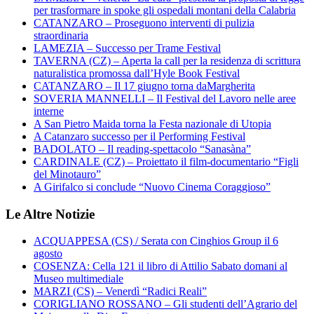
per trasformare in spoke gli ospedali montani della Calabria
CATANZARO – Proseguono interventi di pulizia
straordinaria
LAMEZIA – Successo per Trame Festival
TAVERNA (CZ) – Aperta la call per la residenza di scrittura
naturalistica promossa dall’Hyle Book Festival
CATANZARO – Il 17 giugno torna daMargherita
SOVERIA MANNELLI – Il Festival del Lavoro nelle aree
interne
A San Pietro Maida torna la Festa nazionale di Utopia
A Catanzaro successo per il Performing Festival
BADOLATO – Il reading-spettacolo “Sanasàna”
CARDINALE (CZ) – Proiettato il film-documentario “Figli
del Minotauro”
A Girifalco si conclude “Nuovo Cinema Coraggioso”
Le Altre Notizie
ACQUAPPESA (CS) / Serata con Cinghios Group il 6
agosto
COSENZA: Cella 121 il libro di Attilio Sabato domani al
Museo multimediale
MARZI (CS) – Venerdì “Radici Reali”
CORIGLIANO ROSSANO – Gli studenti dell’Agrario del