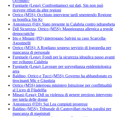
Occhiuto?
Furgiuele (Lega): Confrontiamoci sui dati, Sin non può
ricevere rifiuti da altre regioni
Orrico (M5S): Occhiuto interviene tardi smentendo Regione
su bonifica Sin Kr
Antoniozzi (Fdi): Stato presente in Calabria contro ndrangheta
Ddl Sicurezza, Orrico (M5S): Maggioranza allergica a regole
democratiche
Irto e Misiani (PD) interrogano Salvini su caso Scarcella-
Agostinelli
Orrico (M5S): A Rogliano sospeso servizio di logopedia per
mancanza di personale
Furgiuele (Lega): Fondi per la sicurezza idraulica passo avanti
per sviluppo Calabria
Furgiuele (Lega): Lavorare per sorveglianza epidemiologica
area
Baldino, Orrico e Tucci (M5S): Governo ha abbandonato ex
tirocinanti Mic e Giustizia
Orrico (M5S) interroga ministero Istruzione per conflittualità
al Liceo di Filadelfia
Minasi (Lega): Ddl su violenza di genere prezioso intervento
per tutela delle donne
Antoniozzi (FDI): Sui Lea compiuti progressi
Baldino (M5S): Tribunale di Castrovillari rischia paralisi per
mancanza di magistrati