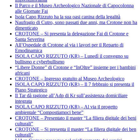
Il Parco e il Museo Archeologico Nazionale di Capocolonna
alle Giornate Fai
Isola Capo Rizzuto ha la sua oasi canina della legalità
Naufragio di Cutro, sono passati due anni, ma Crotone non ha
dimenticato
CROTONE – Si presenta la delegazione Fai di Crotone e
Santa Severina
All’Ospedale di Crotone al via i lavori per il Reparto di
Emodinamica
ISOLA CAPO RIZZUTO (KR) – Lunedì il convegno su
bullismo e cyberbullismo
“Libere Donne” di Crotone e “InOltre” insieme per i bambini
africani
CROTONE – Ingresso gratuito al Museo Archeologico
ISOLA CAPO RIZZUTO (KR) – Il 7 febbraio si presenta il
Piano Strategico
Il Tar dà ragione all’Adp di Kr sull’assistenza domiciliare
integrata
ISOLA CAPO RIZZUTO (KR) – Al via il progetto
ambientale “Compostiamoci bene”
CROTONE – Presentato il master “La filiera digitale dei beni
culturali”
CROTONE – Si presenta il master “La filiera digitale dei ben
culturali”