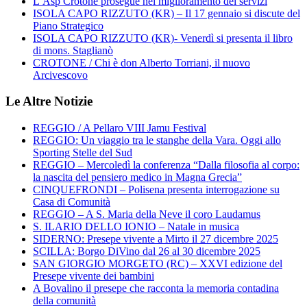
L’Asp Crotone prosegue nel miglioramento dei servizi
ISOLA CAPO RIZZUTO (KR) – Il 17 gennaio si discute del
Piano Strategico
ISOLA CAPO RIZZUTO (KR)- Venerdì si presenta il libro
di mons. Staglianò
CROTONE / Chi è don Alberto Torriani, il nuovo
Arcivescovo
Le Altre Notizie
REGGIO / A Pellaro VIII Jamu Festival
REGGIO: Un viaggio tra le stanghe della Vara. Oggi allo
Sporting Stelle del Sud
REGGIO – Mercoledì la conferenza “Dalla filosofia al corpo:
la nascita del pensiero medico in Magna Grecia”
CINQUEFRONDI – Polisena presenta interrogazione su
Casa di Comunità
REGGIO – A S. Maria della Neve il coro Laudamus
S. ILARIO DELLO IONIO – Natale in musica
SIDERNO: Presepe vivente a Mirto il 27 dicembre 2025
SCILLA: Borgo DiVino dal 26 al 30 dicembre 2025
SAN GIORGIO MORGETO (RC) – XXVI edizione del
Presepe vivente dei bambini
A Bovalino il presepe che racconta la memoria contadina
della comunità