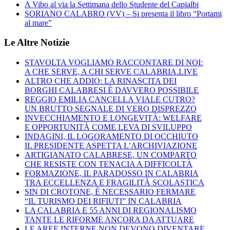
A Vibo al via la Settimana dello Studente del Capialbi
SORIANO CALABRO (VV) – Si presenta il libro “Portami
al mare”
Le Altre Notizie
STAVOLTA VOGLIAMO RACCONTARE DI NOI:
A CHE SERVE, A CHI SERVE CALABRIA.LIVE
ALTRO CHE ADDIO: LA RINASCITA DEI
BORGHI CALABRESI È DAVVERO POSSIBILE
REGGIO EMILIA CANCELLA VIALE CUTRO?
UN BRUTTO SEGNALE DI VERO DISPREZZO
INVECCHIAMENTO E LONGEVITÀ: WELFARE
E OPPORTUNITÀ COME LEVA DI SVILUPPO
INDAGINI, IL LOGORAMENTO DI OCCHIUTO
IL PRESIDENTE ASPETTA L’ARCHIVIAZIONE
ARTIGIANATO CALABRESE, UN COMPARTO
CHE RESISTE CON TENACIA A DIFFICOLTÀ
FORMAZIONE, IL PARADOSSO IN CALABRIA
TRA ECCELLENZA E FRAGILITÀ SCOLASTICA
SIN DI CROTONE, È NECESSARIO FERMARE
“IL TURISMO DEI RIFIUTI” IN CALABRIA
LA CALABRIA E 55 ANNI DI REGIONALISMO
TANTE LE RIFORME ANCORA DA ATTUARE
LE AREE INTERNE NON DEVONO DIVENTARE