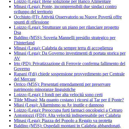
Loizzo (Lega): Bene soluzione per Banco Alimentare
Minasi (Lega): Ponte, incomprensibili due sindaci contro
sviluppo del territorio
Occhiuto (FI): Attività Osservatorio su Nuove Povertà offre
spunti di riflessione
Loizzo (Lega): Strutturare un piano per rilanciare progetto
Dsa
Baldino (M5S): Soveria Mannelli presidio strategico per
l’hinterland
Minasi (Lega): Calabria da sempre terra di accoglienza
Minasi (Lega): Da Governo investimenti di portata storica per
AV
Irto (PD): Privatizzazione di Ferrovie conferma fallimento del
Governo
Rapani (Fdi) chiede sospensione provvedimento per Centrale
del Mercure
Orrico (M5S): Presentati emendamenti per preservare
patrimonio minoranze linguistiche
Loizzo (Lega): I fondi per alta velocità sono certi
Tilde MInasi: Ma quanto costano i ricorsi al Tar per il Ponte?
Miasi (Lega): Allarmismo su Av inutile e dannoso
Loizzo (Lega): Preoccupa furti farmaci oncologici a Cetraro
Antoniozzi (FDI): Alta velocità indispensabile per Calabria
Minasi (Lega): Piazza del Popolo a Reggio va protetta
Baldino (M5S): Ospedali montani in Calabria abbandonati,