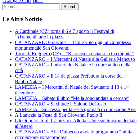
“Catoja e Cocipana”
Le Altre Notizie
A Cardinale (CZ) torna il 6 e 7 agosto il Festival di
‘nTramenti: arte in piazza
CATANZARO: Graecalis – il folle volo oggi al Complesso
monumentale San Giovanni
Torre di Ruggiero (CZ) – “Riconosci cristiano la tua dignità”
CATANZARO – I Mercatini di Natale alla Galleria Mancuso
CATANZARO – I misteri del Natale e il cuore antico della
città
CATANZARO – Il 14 da piazza Prefettura la corsa dei
Babbo Natale
LAMEZIA – I Mercatini di Natale del Savutano il 13 e 14
dicembre
LAMEZIA – Sabato il libro “Me la sono andata a cercare”
CATANZARO – Si chiude il Salone DeGusto
LAMEZIA – Successo per la sesta giornata di donazione Avis
A Lamezia la Festa di San Giovanni Paolo II
Gli Odontoiatri di Catanzaro: Allerta salute sul turismo dentale
all’estero
CATANZARO – Alla Dulbecco avviato programma “mini-
circolazione extracorporea”