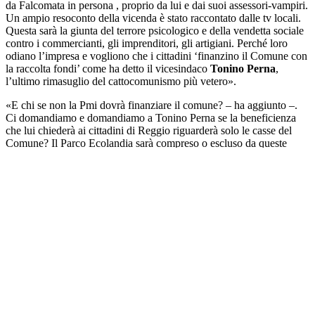
da Falcomata in persona , proprio da lui e dai suoi assessori-vampiri.
Un ampio resoconto della vicenda è stato raccontato dalle tv locali.
Questa sarà la giunta del terrore psicologico e della vendetta sociale
contro i commercianti, gli imprenditori, gli artigiani. Perché loro
odiano l’impresa e vogliono che i cittadini ‘finanzino il Comune con
la raccolta fondi’ come ha detto il vicesindaco
Tonino Perna
,
l’ultimo rimasuglio del cattocomunismo più vetero».
«E chi se non la Pmi dovrà finanziare il comune? – ha aggiunto –.
Ci domandiamo e domandiamo a Tonino Perna se la beneficienza
che lui chiederà ai cittadini di Reggio riguarderà solo le casse del
Comune? Il Parco Ecolandia sarà compreso o escluso da queste
forme di beneficienza? È una domanda legittima che gli rivolgiamo
– vista la sua
strampalata dichiarazione – perché sul destino che dovrebbero avere
questi soldi non è stato chiaro e sarebbe opportuno che lo facesse al
più presto. Falcomatà non dice una parola sui soldi che aveva
promesso in campagna elettorale. Non una. Tira in ballo l’
Anci
–
l’Associazione dei comuni – per manipolare e sviare – arte in cui è
maestro – sapendo bene che è una balla, perché l’Anci non ha una
lira e non potrà aiutarli».
«Secondo una nostra stima – ha proseguito il massmediologo – con
il confinamento che ci sarà a breve il 40% – è solo questione di ore –
degli esercizi di Reggio chiuderà definitivamente . Il 40% ! Migliaia