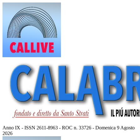
Vai
al
contenuto
Anno IX - ISSN 2611-8963 - ROC n. 33726 - Domenica 9 Agosto
2026