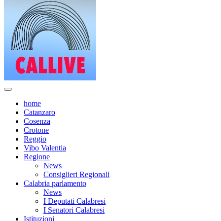
home
Catanzaro
Cosenza
Crotone
Reggio
Vibo Valentia
Regione
News
Consiglieri Regionali
Calabria parlamento
News
I Deputati Calabresi
I Senatori Calabresi
Istituzioni