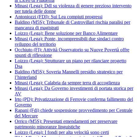
al Liceo di Filadelfia
Minasi (Lega): Ddl su violenza di genere prezioso intervento
per tutela delle donne
Antoniozzi (FDI): Sui Lea compiuti progressi
Baldino (M5S): Tribunale di Castrovillari rischia paralisi per
mancanza di magistrati
Loizzo (Lega): Bene soluzione per Banco Alimentare
Minasi (Lega): Ponte, incomprensibili due sindaci contro
sviluppo del territorio
Occhiuto (FI): Attività Osservatorio su Nuove Povertà offre
spunti di riflessione
Loizzo (Lega): Strutturare un piano per rilanciare progetto
Dsa
Baldino (M5S): Soveria Mannelli presidio strategico per
l’hinterland
Minasi (Lega): Calabria da sempre terra di accoglienza
Minasi (Lega): Da Governo investimenti di portata storica per
AV
Irto (PD): Privatizzazione di Ferrovie conferma fallimento del
Governo
Rapani (Fdi) chiede sospensione provvedimento per Centrale
del Mercure
Orrico (M5S): Presentati emendamenti per preservare
patrimonio minoranze linguistiche
Loizzo (Lega): I fondi per alta velocità sono certi