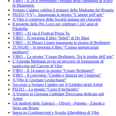
VIBO – Il 28 si presentano i risultati della campagna di scavo
di Hipponion
Soriano Calabro celebra il restauro della Madonna del Rosario
PIZZO (VV) – Inaugurata la mostra “L’amore nell’arte”
A Vibo il congresso della Società italiana dei chirurghi
Il progetto della Pro Loco per celebrare i 243 anni di
Filadelfia
VIBO – Al via il Festival Pensa Tu
VIBO – Si presenta il libro “Inferi” di De Masi
VIBO – Al Museo Lìmen inaugurata la mostra di Berlingeri
ZUNGRI – Si presenta il libro “Corpus speluncarum
medioevi”
VIBO – La mostra “Cesare Berlingeri. Tra le pieghe dell’arte”
L’Azienda Mulinum avvia un percorso di formazione di
pasticceria nel Carcere di Vibo
VIBO – Il 14 marzo la mostra “Cesare Berlingeri”
VIBO – Il convegno “Credito e finanza per l’impresa”
A Vibo le Giornate Leoluchiane”
Successo a Soriano Calabro per il Giubileo degli Artisti
PIZZO – La mostra “Cuori d’inchiostro”
A Soriano la Giornata Giubilare Diocesana dedicata agli
Artisti
Gli studenti dello Zaleuco – Oliveti – Panetta – Zanotti a
Serra san Bruno
Intesa tra Confesercenti e Scuola Alberghiera di Vibo