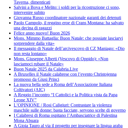
Taverna, dimenticati
Salvini a Bova e Melito: i soldi per la ricostruzione ci sono,
intervenire subito
Giovanna Russo coordinatore nazionale garanti dei detenuti
Paolo Campolo, il reggino eroe di Crans Montana: ha salvato
una decina di ragazzi
Felice anno nuovo! Buon 2026
Mons. Mimmo Battaglia: Buon Natale: che possiate lasciarvi
sorprendere dalla vita»
Il messaggio di Natale dell’arcivescovo di CZ Maniago: «Dio
non resta lontano»
Mons. Giuseppe Alberti (Vescovo di Oppido): «Non
lasciamoci rubare il Natale»
Buon Natale 2025 da Calabria.Live
A Bruxelles il Natale calabrese con l’evento Christojenna
promosso da Giusi Princi
La nuova bella sede a Roma dell’Associazione Italiana
Coltivatori (AIC)
A Reggio l’incontro “I Cattolici e la Politica vista da Papa
Leone XIV”
L’OPINIONE / Rosi Caligiuri: Contrastare la violenza
maschile sulle donne: basta facciate, servono scelte di governo
I Calabresi di Roma ospitano l’Ambasciatrice di Palestina
Mona Abuara
A Gioia Tauro al via il progetto per insegnare la lingua araba