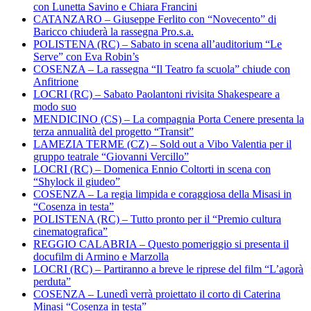
con Lunetta Savino e Chiara Francini
CATANZARO – Giuseppe Ferlito con “Novecento” di
Baricco chiuderà la rassegna Pro.s.a.
POLISTENA (RC) – Sabato in scena all’auditorium “Le
Serve” con Eva Robin’s
COSENZA – La rassegna “Il Teatro fa scuola” chiude con
Anfitrione
LOCRI (RC) – Sabato Paolantoni rivisita Shakespeare a
modo suo
MENDICINO (CS) – La compagnia Porta Cenere presenta la
terza annualità del progetto “Transit”
LAMEZIA TERME (CZ) – Sold out a Vibo Valentia per il
gruppo teatrale “Giovanni Vercillo”
LOCRI (RC) – Domenica Ennio Coltorti in scena con
“Shylock il giudeo”
COSENZA – La regia limpida e coraggiosa della Misasi in
“Cosenza in testa”
POLISTENA (RC) – Tutto pronto per il “Premio cultura
cinematografica”
REGGIO CALABRIA – Questo pomeriggio si presenta il
docufilm di Armino e Marzolla
LOCRI (RC) – Partiranno a breve le riprese del film “L’agorà
perduta”
COSENZA – Lunedì verrà proiettato il corto di Caterina
Minasi “Cosenza in testa”