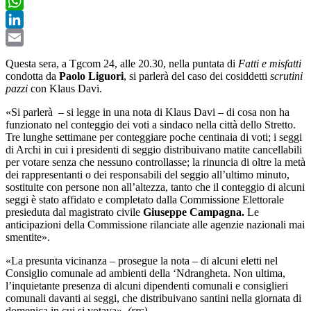
Twitter
WhatsApp
LinkedIn
Email
Questa sera, a Tgcom 24, alle 20.30, nella puntata di
Fatti e misfatti
condotta da
Paolo Liguori
, si parlerà del caso dei cosiddetti
scrutini
pazzi
con Klaus Davi.
«Si parlerà – si legge in una nota di Klaus Davi – di cosa non ha
funzionato nel conteggio dei voti a sindaco nella città dello Stretto.
Tre lunghe settimane per conteggiare poche centinaia di voti; i seggi
di Archi in cui i presidenti di seggio distribuivano matite cancellabili
per votare senza che nessuno controllasse; la rinuncia di oltre la metà
dei rappresentanti o dei responsabili del seggio all’ultimo minuto,
sostituite con persone non all’altezza, tanto che il conteggio di alcuni
seggi è stato affidato e completato dalla Commissione Elettorale
presieduta dal magistrato civile
Giuseppe Campagna.
Le
anticipazioni della Commissione rilanciate alle agenzie nazionali mai
smentite».
«La presunta vicinanza – prosegue la nota – di alcuni eletti nel
Consiglio comunale ad ambienti della ‘Ndrangheta. Non ultima,
l’inquietante presenza di alcuni dipendenti comunali e consiglieri
comunali davanti ai seggi, che distribuivano santini nella giornata di
domenica in cui si votava».
(rrc)