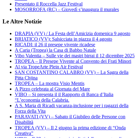
Presentato il Roccella Jazz Festival
MOSORROFA (RC) – Giovedì s’inaugura il murales
Le Altre Notizie
DRAPIA (VV) / La Festa dell’Amicizia domenica 9 agosto
BRIATICO (VV): Salsicciata in piazza il 4 agosto
RICADI: il 26 il presepe vivente ricadese
A Caria (Tropea) la Casa di Babbo Natale
Vibo Valentia – Sulle vie dei mastri birrai il 12 dicembre 2025
TROPEA – Il Presepe Vivente al Convento dei Frati Minori
Al via TropeArte Plein Air Festival
SAN COSTANTINO CALABRO (VV) – La Sagra della
Pitta Chjina
TROPEA – La mostra Visio Mentis
A Pizzo celebrata al Giornata del Mare
VIBO – Si presenta il il Rapporto di Banca d’Italia
“L’economia della Calabria.
A S. Maria di Ricadi vacanza-inclusione per i ragazzi della
Forza della Vita
PARAVATI (VV) – Sabato il Giubileo delle Persone con
Disabilità
TROPEA (VV) – Il 2 giugno la prima edizione di “Onda
Creativa”