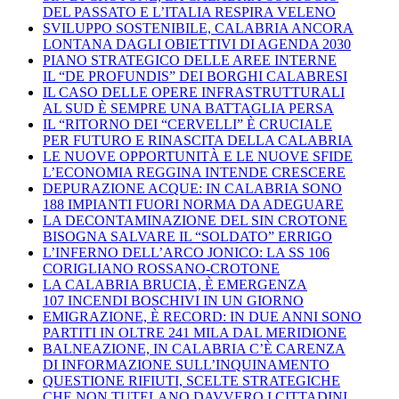
DEL PASSATO E L’ITALIA RESPIRA VELENO
SVILUPPO SOSTENIBILE, CALABRIA ANCORA
LONTANA DAGLI OBIETTIVI DI AGENDA 2030
PIANO STRATEGICO DELLE AREE INTERNE
IL “DE PROFUNDIS” DEI BORGHI CALABRESI
IL CASO DELLE OPERE INFRASTRUTTURALI
AL SUD È SEMPRE UNA BATTAGLIA PERSA
IL “RITORNO DEI “CERVELLI” È CRUCIALE
PER FUTURO E RINASCITA DELLA CALABRIA
LE NUOVE OPPORTUNITÀ E LE NUOVE SFIDE
L’ECONOMIA REGGINA INTENDE CRESCERE
DEPURAZIONE ACQUE: IN CALABRIA SONO
188 IMPIANTI FUORI NORMA DA ADEGUARE
LA DECONTAMINAZIONE DEL SIN CROTONE
BISOGNA SALVARE IL “SOLDATO” ERRIGO
L’INFERNO DELL’ARCO JONICO: LA SS 106
CORIGLIANO ROSSANO-CROTONE
LA CALABRIA BRUCIA, È EMERGENZA
107 INCENDI BOSCHIVI IN UN GIORNO
EMIGRAZIONE, È RECORD: IN DUE ANNI SONO
PARTITI IN OLTRE 241 MILA DAL MERIDIONE
BALNEAZIONE, IN CALABRIA C’È CARENZA
DI INFORMAZIONE SULL’INQUINAMENTO
QUESTIONE RIFIUTI, SCELTE STRATEGICHE
CHE NON TUTELANO DAVVERO I CITTADINI