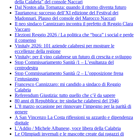
della Calabria” del console Naccari
Dal Nostos alla Tornanza: quando il ritorno diventa futuro
Taurianova: successo dell’XI edizione del Festival dei
Madonnari. Plauso del console del Marocco Naccari
Il neo sindaco Cannizzaro incontra il prefetto di Reggio Clara
Vaccaro
Elezioni Reggio 2026 / La politica che “buca” i social e perde
il consenso
Vinitaly 2026: 101 aziende calabresi per mostrare le
eccellenze della regione
Vinitaly: per il vino calabrese un futuro di crescita e sviluppo
Stop Commissariamento Sanità /1 – L’esultanza del
centrodestra
Stop Commissariamento Sanità /2 – L’opposizione frena
l’entusiasmo
Francesco Cannizzaro: mi candido a sindaco di Reggio
Calabria
Referendum Giustizia: tutto quello che c’è da sapere
80 anni di Repubblica: tre sindache calabresi del 1946
L’8 marzo occasione per rinnovare l’impegno per la parità di
genere
A San Vincenzo La Costa riflessioni su azzardo e dipendenza
digitale
L’Addio / Michele Albanese, voce libera della Calabria
Le Olimpiadi invernali e le mascotte create dai ragazzi di