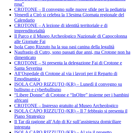
rosa”
CROTONE – Il convegno sulle nuove sfide per la pediatria
Venerdì a Cirò si celebra la 13esima Giornata regionale del
Calendario
CROTONE – A lezione di identità territoriale e di
imprenditorialità
Il Parco e il Museo Archeologico Nazionale di Capocolonna
alle Giornate Fai
Isola Capo Rizzuto ha la sua oasi canina della legalità
Naufragio di Cutro, sono passati due anni, ma Crotone non ha
dimenticato
CROTONE – Si presenta la delegazione Fai di Crotone e
Santa Severina
All’Ospedale di Crotone al via i lavori per il Reparto di
Emodinamica
ISOLA CAPO RIZZUTO (KR) – Lunedì il convegno su
bullismo e cyberbullismo
“Libere Donne” di Crotone e “InOltre” insieme per i bambini
africani
CROTONE – Ingresso gratuito al Museo Archeologico
ISOLA CAPO RIZZUTO (KR) – Il 7 febbraio si presenta il
Piano Strategico
Il Tar dà ragione all’Adp di Kr sull’assistenza domiciliare
integrata
ISOLA CAPO RIZZUTO (KR) – Al via il progetto