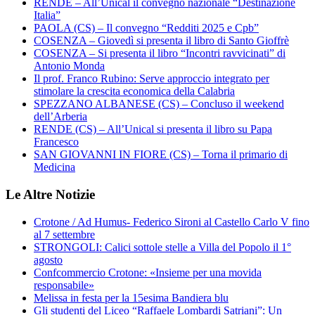
RENDE – All’Unical il convegno nazionale “Destinazione
Italia”
PAOLA (CS) – Il convegno “Redditi 2025 e Cpb”
COSENZA – Giovedì si presenta il libro di Santo Gioffrè
COSENZA – Si presenta il libro “Incontri ravvicinati” di
Antonio Monda
Il prof. Franco Rubino: Serve approccio integrato per
stimolare la crescita economica della Calabria
SPEZZANO ALBANESE (CS) – Concluso il weekend
dell’Arberia
RENDE (CS) – All’Unical si presenta il libro su Papa
Francesco
SAN GIOVANNI IN FIORE (CS) – Torna il primario di
Medicina
Le Altre Notizie
Crotone / Ad Humus- Federico Sironi al Castello Carlo V fino
al 7 settembre
STRONGOLI: Calici sottole stelle a Villa del Popolo il 1°
agosto
Confcommercio Crotone: «Insieme per una movida
responsabile»
Melissa in festa per la 15esima Bandiera blu
Gli studenti del Liceo “Raffaele Lombardi Satriani”: Un