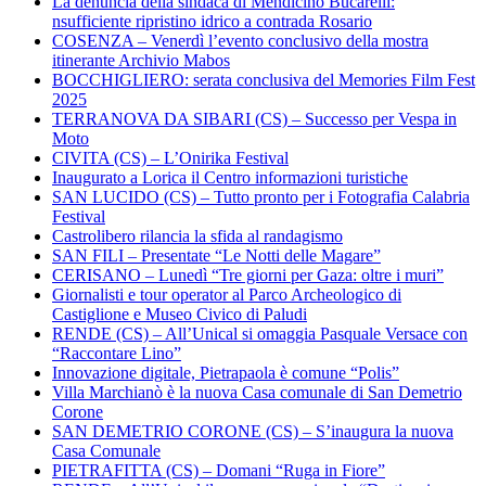
La denuncia della sindaca di Mendicino Bucarelli:
nsufficiente ripristino idrico a contrada Rosario
COSENZA – Venerdì l’evento conclusivo della mostra
itinerante Archivio Mabos
BOCCHIGLIERO: serata conclusiva del Memories Film Fest
2025
TERRANOVA DA SIBARI (CS) – Successo per Vespa in
Moto
CIVITA (CS) – L’Onirika Festival
Inaugurato a Lorica il Centro informazioni turistiche
SAN LUCIDO (CS) – Tutto pronto per i Fotografia Calabria
Festival
Castrolibero rilancia la sfida al randagismo
SAN FILI – Presentate “Le Notti delle Magare”
CERISANO – Lunedì “Tre giorni per Gaza: oltre i muri”
Giornalisti e tour operator al Parco Archeologico di
Castiglione e Museo Civico di Paludi
RENDE (CS) – All’Unical si omaggia Pasquale Versace con
“Raccontare Lino”
Innovazione digitale, Pietrapaola è comune “Polis”
Villa Marchianò è la nuova Casa comunale di San Demetrio
Corone
SAN DEMETRIO CORONE (CS) – S’inaugura la nuova
Casa Comunale
PIETRAFITTA (CS) – Domani “Ruga in Fiore”