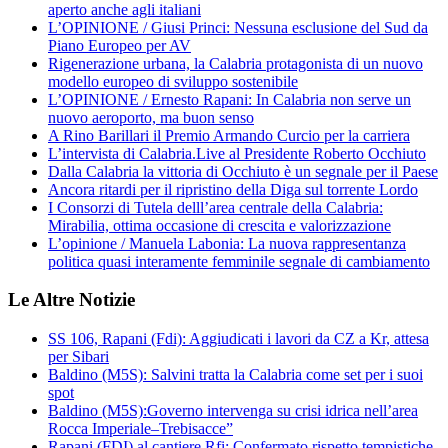
aperto anche agli italiani
L’OPINIONE / Giusi Princi: Nessuna esclusione del Sud da
Piano Europeo per AV
Rigenerazione urbana, la Calabria protagonista di un nuovo
modello europeo di sviluppo sostenibile
L’OPINIONE / Ernesto Rapani: In Calabria non serve un
nuovo aeroporto, ma buon senso
A Rino Barillari il Premio Armando Curcio per la carriera
L’intervista di Calabria.Live al Presidente Roberto Occhiuto
Dalla Calabria la vittoria di Occhiuto è un segnale per il Paese
Ancora ritardi per il ripristino della Diga sul torrente Lordo
I Consorzi di Tutela delll’area centrale della Calabria:
Mirabilia, ottima occasione di crescita e valorizzazione
L’opinione / Manuela Labonia: La nuova rappresentanza
politica quasi interamente femminile segnale di cambiamento
Le Altre Notizie
SS 106, Rapani (Fdi): Aggiudicati i lavori da CZ a Kr, attesa
per Sibari
Baldino (M5S): Salvini tratta la Calabria come set per i suoi
spot
Baldino (M5S):Governo intervenga su crisi idrica nell’area
Rocca Imperiale–Trebisacce”
Rapani (FDI) al cantiere Rfi: Confermato rispetto tempistiche