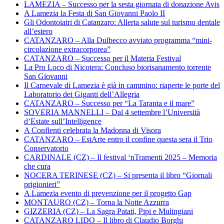
LAMEZIA – Successo per la sesta giornata di donazione Avis
A Lamezia la Festa di San Giovanni Paolo II
Gli Odontoiatri di Catanzaro: Allerta salute sul turismo dentale
all’estero
CATANZARO – Alla Dulbecco avviato programma “mini-
circolazione extracorporea”
CATANZARO – Successo per il Materia Festival
La Pro Loco di Nicotera: Concluso biorisanamento torrente
San Giovanni
Il Carnevale di Lamezia è già in cammino: riaperte le porte del
Laboratorio dei Giganti dell’Allegria
CATANZARO – Successo per “La Taranta e il mare”
SOVERIA MANNELLI – Dal 4 settembre l’Università
d’Estate sull’Intelligence
A Conflenti celebrata la Madonna di Visora
CATANZARO – EstArte entro il confine questa sera il Trio
Conservatorio
CARDINALE (CZ) – Il festival ‘nTramenti 2025 – Memoria
che cura
NOCERA TERINESE (CZ) – Si presenta il libro “Giornali
prigionieri”
A Lamezia evento di prevenzione per il progetto Gap
MONTAURO (CZ) – Torna la Notte Azzurra
GIZZERIA (CZ) – La Sagra Patati, Pipi e Mulingiani
CATANZARO LIDO – Il libro di Claudio Borghi