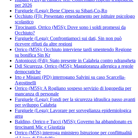
per 2026
Furgiuele (Lega): Bene Cipess su Sibari-Co-Ro
Occhiuto (FI): Presentato emendamento per istituire psicologo
scolastico
Tirocinanti, Orrico (M5S): Dove sono i soldi promessi da
Occhiuto?
Furgiuele (Lega): Confrontiamoci sui dati, Sin non può
ricevere rifiuti da altre regioni
Orrico (M5S): Occhiuto interviene tardi smentendo Regione
su bonifica Sin Kr
Antoniozzi (Fdi): Stato presente in Calabria contro ndrangheta
Ddl Sicurezza, Orrico (M5S): Maggioranza allergica a regole
democratiche
Irto e Misiani (PD) interrogano Salvini su caso Scarcella-
Agostinelli
Orrico (M5S): A Rogliano sospeso servizio di logopedia per
mancanza di personale
Furgiuele (Lega): Fondi per la sicurezza idraulica passo avanti
per sviluppo Calabria
Furgiuele (Lega): Lavorare per sorveglianza epidemiologica
area
Baldino, Orrico e Tucci (M5S): Governo ha abbandonato ex
tirocinanti Mic e Giustizia
Orrico (M5S) interroga ministero Istruzione per conflittualità