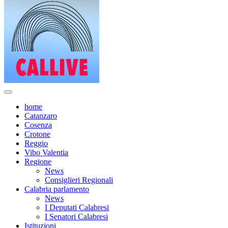
home
Catanzaro
Cosenza
Crotone
Reggio
Vibo Valentia
Regione
News
Consiglieri Regionali
Calabria parlamento
News
I Deputati Calabresi
I Senatori Calabresi
Istituzioni