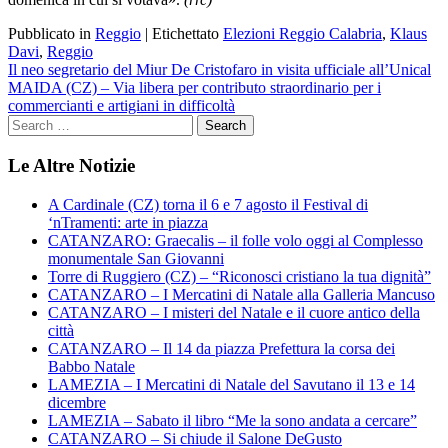
Pubblicato in
Reggio
|
Etichettato
Elezioni Reggio Calabria
,
Klaus
Davi
,
Reggio
Navigazione
Il neo segretario del Miur De Cristofaro in visita ufficiale all’Unical
MAIDA (CZ) – Via libera per contributo straordinario per i
articoli
commercianti e artigiani in difficoltà
Le Altre Notizie
A Cardinale (CZ) torna il 6 e 7 agosto il Festival di
‘nTramenti: arte in piazza
CATANZARO: Graecalis – il folle volo oggi al Complesso
monumentale San Giovanni
Torre di Ruggiero (CZ) – “Riconosci cristiano la tua dignità”
CATANZARO – I Mercatini di Natale alla Galleria Mancuso
CATANZARO – I misteri del Natale e il cuore antico della
città
CATANZARO – Il 14 da piazza Prefettura la corsa dei
Babbo Natale
LAMEZIA – I Mercatini di Natale del Savutano il 13 e 14
dicembre
LAMEZIA – Sabato il libro “Me la sono andata a cercare”
CATANZARO – Si chiude il Salone DeGusto