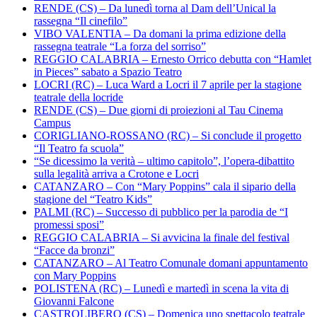
RENDE (CS) – Da lunedì torna al Dam dell’Unical la
rassegna “Il cinefilo”
VIBO VALENTIA – Da domani la prima edizione della
rassegna teatrale “La forza del sorriso”
REGGIO CALABRIA – Ernesto Orrico debutta con “Hamlet
in Pieces” sabato a Spazio Teatro
LOCRI (RC) – Luca Ward a Locri il 7 aprile per la stagione
teatrale della locride
RENDE (CS) – Due giorni di proiezioni al Tau Cinema
Campus
CORIGLIANO-ROSSANO (RC) – Si conclude il progetto
“Il Teatro fa scuola”
“Se dicessimo la verità – ultimo capitolo”, l’opera-dibattito
sulla legalità arriva a Crotone e Locri
CATANZARO – Con “Mary Poppins” cala il sipario della
stagione del “Teatro Kids”
PALMI (RC) – Successo di pubblico per la parodia de “I
promessi sposi”
REGGIO CALABRIA – Si avvicina la finale del festival
“Facce da bronzi”
CATANZARO – Al Teatro Comunale domani appuntamento
con Mary Poppins
POLISTENA (RC) – Lunedì e martedì in scena la vita di
Giovanni Falcone
CASTROLIBERO (CS) – Domenica uno spettacolo teatrale