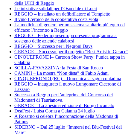
della UICI di Reggio
Le iniziative solidali per l’Ospedale di Locri
REGGIO – Installato un defibrillatore al Tempietto
Il vino L’eroico della cooperativa costa viola
La medicina di genere per un sistema sanitario più equo ed
efficace: l’incontro a Reggio
REGGIO – Federimpreseuropa presenta programma a
sostegno delle aziende calabresi
REGGIO – Successo per i Negroni Days
GERACE – Successo per il progetto “Best Artist in Gerace”
CINQUEFRONDI– Cartoon Show Party: l’unica tappa in
Calabria
SCILLA-FAVAZZINA: la Festa di San Rocco
CAMINI – La mostra “Non dista” di Fabio Adani
CINQUEFRONDI (RC) – Domenica la sagra contadina
REGGIO – Inaugurato il nuovo Lungomare Cicerone di
Lazzaro
Successo a Reggio per l’anteprima del Concorso dei
Madonnari di Taurianova.
GERACE – La 25esima edizione di Borgo Incantato
DeaFest / Luisa Corna a Calanna 24 luglio
A Rosarno si celebra l’incoronazione della Madonna di
Patmos
SIDERNO – Dal 25 luglio “Immersi nel Blu-Festival del
Mare”