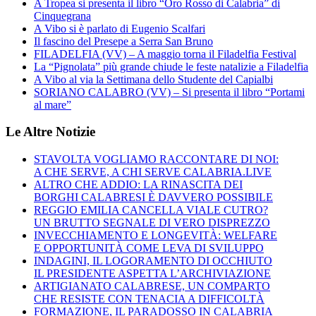
A Tropea si presenta il libro “Oro Rosso di Calabria” di
Cinquegrana
A Vibo si è parlato di Eugenio Scalfari
Il fascino del Presepe a Serra San Bruno
FILADELFIA (VV) – A maggio torna il Filadelfia Festival
La “Pignolata” più grande chiude le feste natalizie a Filadelfia
A Vibo al via la Settimana dello Studente del Capialbi
SORIANO CALABRO (VV) – Si presenta il libro “Portami
al mare”
Le Altre Notizie
STAVOLTA VOGLIAMO RACCONTARE DI NOI:
A CHE SERVE, A CHI SERVE CALABRIA.LIVE
ALTRO CHE ADDIO: LA RINASCITA DEI
BORGHI CALABRESI È DAVVERO POSSIBILE
REGGIO EMILIA CANCELLA VIALE CUTRO?
UN BRUTTO SEGNALE DI VERO DISPREZZO
INVECCHIAMENTO E LONGEVITÀ: WELFARE
E OPPORTUNITÀ COME LEVA DI SVILUPPO
INDAGINI, IL LOGORAMENTO DI OCCHIUTO
IL PRESIDENTE ASPETTA L’ARCHIVIAZIONE
ARTIGIANATO CALABRESE, UN COMPARTO
CHE RESISTE CON TENACIA A DIFFICOLTÀ
FORMAZIONE, IL PARADOSSO IN CALABRIA