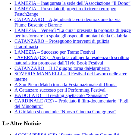
LAMEZIA – Inaugurata la sede dell’Associazione “Il Dono”
LAMEZIA – Presentato il progetto di ricerca europeo
Fastch2ange
CATANZARO – Aggiudicati lavori depurazione tra via
Fiume Busento e Barone
LAMEZIA – Venerdì “La cura” presenta la proposta di legge
per trasformare in spoke gli ospedali montani della Calabria
CATANZARO – Proseguono interventi di pulizia
straordinaria
LAMEZIA – Successo per Trame Festival
TAVERNA (CZ) – Aperta la call per la residenza di scrittura
naturalistica promossa dall’Hyle Book Festival
CATANZARO – Il 17 giugno torna daMargherita
SOVERIA MANNELLI – Il Festival del Lavoro nelle aree
interne
A San Pietro Maida torna la Festa nazionale di Utopia
A Catanzaro successo per il Performing Festival
BADOLATO – Il reading-spettacolo “Sanasàna”
CARDINALE (CZ) – Proiettato il film-documentario “Figli
del Minotauro”
A Girifalco si conclude “Nuovo Cinema Coraggioso”
Le Altre Notizie
ACQUAPPESA (CS) / Serata con Cinghios Group il 6