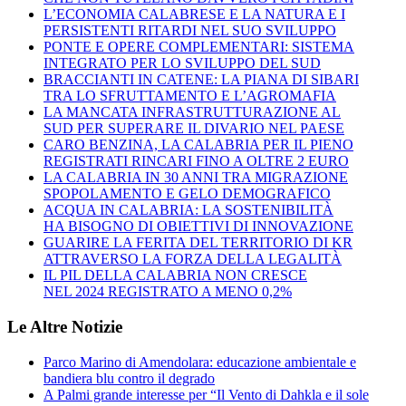
L’ECONOMIA CALABRESE E LA NATURA E I
PERSISTENTI RITARDI NEL SUO SVILUPPO
PONTE E OPERE COMPLEMENTARI: SISTEMA
INTEGRATO PER LO SVILUPPO DEL SUD
BRACCIANTI IN CATENE: LA PIANA DI SIBARI
TRA LO SFRUTTAMENTO E L’AGROMAFIA
LA MANCATA INFRASTRUTTURAZIONE AL
SUD PER SUPERARE IL DIVARIO NEL PAESE
CARO BENZINA, LA CALABRIA PER IL PIENO
REGISTRATI RINCARI FINO A OLTRE 2 EURO
LA CALABRIA IN 30 ANNI TRA MIGRAZIONE
SPOPOLAMENTO E GELO DEMOGRAFICO
ACQUA IN CALABRIA: LA SOSTENIBILITÀ
HA BISOGNO DI OBIETTIVI DI INNOVAZIONE
GUARIRE LA FERITA DEL TERRITORIO DI KR
ATTRAVERSO LA FORZA DELLA LEGALITÀ
IL PIL DELLA CALABRIA NON CRESCE
NEL 2024 REGISTRATO A MENO 0,2%
Le Altre Notizie
Parco Marino di Amendolara: educazione ambientale e
bandiera blu contro il degrado
A Palmi grande interesse per “Il Vento di Dahkla e il sole