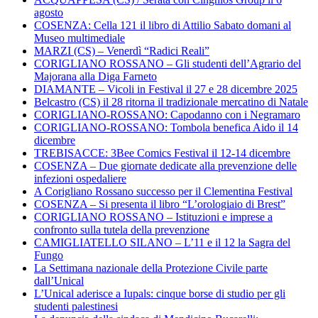
agosto
COSENZA: Cella 121 il libro di Attilio Sabato domani al
Museo multimediale
MARZI (CS) – Venerdì “Radici Reali”
CORIGLIANO ROSSANO – Gli studenti dell’Agrario del
Majorana alla Diga Farneto
DIAMANTE – Vicoli in Festival il 27 e 28 dicembre 2025
Belcastro (CS) il 28 ritorna il tradizionale mercatino di Natale
CORIGLIANO-ROSSANO: Capodanno con i Negramaro
CORIGLIANO-ROSSANO: Tombola benefica Aido il 14
dicembre
TREBISACCE: 3Bee Comics Festival il 12-14 dicembre
COSENZA – Due giornate dedicate alla prevenzione delle
infezioni ospedaliere
A Corigliano Rossano successo per il Clementina Festival
COSENZA – Si presenta il libro “L’orologiaio di Brest”
CORIGLIANO ROSSANO – Istituzioni e imprese a
confronto sulla tutela della prevenzione
CAMIGLIATELLO SILANO – L’11 e il 12 la Sagra del
Fungo
La Settimana nazionale della Protezione Civile parte
dall’Unical
L’Unical aderisce a Iupals: cinque borse di studio per gli
studenti palestinesi