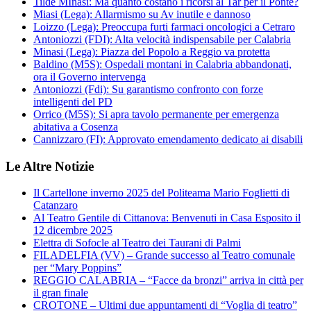
Tilde MInasi: Ma quanto costano i ricorsi al Tar per il Ponte?
Miasi (Lega): Allarmismo su Av inutile e dannoso
Loizzo (Lega): Preoccupa furti farmaci oncologici a Cetraro
Antoniozzi (FDI): Alta velocità indispensabile per Calabria
Minasi (Lega): Piazza del Popolo a Reggio va protetta
Baldino (M5S): Ospedali montani in Calabria abbandonati,
ora il Governo intervenga
Antoniozzi (Fdi): Su garantismo confronto con forze
intelligenti del PD
Orrico (M5S): Si apra tavolo permanente per emergenza
abitativa a Cosenza
Cannizzaro (FI): Approvato emendamento dedicato ai disabili
Le Altre Notizie
Il Cartellone inverno 2025 del Politeama Mario Foglietti di
Catanzaro
Al Teatro Gentile di Cittanova: Benvenuti in Casa Esposito il
12 dicembre 2025
Elettra di Sofocle al Teatro dei Taurani di Palmi
FILADELFIA (VV) – Grande successo al Teatro comunale
per “Mary Poppins”
REGGIO CALABRIA – “Facce da bronzi” arriva in città per
il gran finale
CROTONE – Ultimi due appuntamenti di “Voglia di teatro”