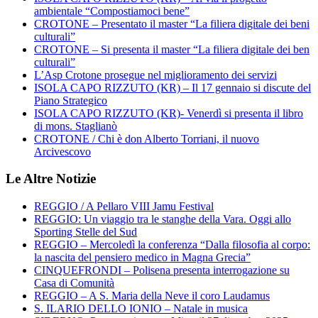
ambientale “Compostiamoci bene”
CROTONE – Presentato il master “La filiera digitale dei beni
culturali”
CROTONE – Si presenta il master “La filiera digitale dei ben
culturali”
L’Asp Crotone prosegue nel miglioramento dei servizi
ISOLA CAPO RIZZUTO (KR) – Il 17 gennaio si discute del
Piano Strategico
ISOLA CAPO RIZZUTO (KR)- Venerdì si presenta il libro
di mons. Staglianò
CROTONE / Chi è don Alberto Torriani, il nuovo
Arcivescovo
Le Altre Notizie
REGGIO / A Pellaro VIII Jamu Festival
REGGIO: Un viaggio tra le stanghe della Vara. Oggi allo
Sporting Stelle del Sud
REGGIO – Mercoledì la conferenza “Dalla filosofia al corpo:
la nascita del pensiero medico in Magna Grecia”
CINQUEFRONDI – Polisena presenta interrogazione su
Casa di Comunità
REGGIO – A S. Maria della Neve il coro Laudamus
S. ILARIO DELLO IONIO – Natale in musica