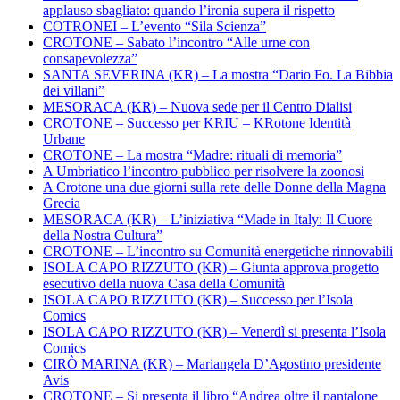
applauso sbagliato: quando l’ironia supera il rispetto
COTRONEI – L’evento “Sila Scienza”
CROTONE – Sabato l’incontro “Alle urne con
consapevolezza”
SANTA SEVERINA (KR) – La mostra “Dario Fo. La Bibbia
dei villani”
MESORACA (KR) – Nuova sede per il Centro Dialisi
CROTONE – Successo per KRIU – KRotone Identità
Urbane
CROTONE – La mostra “Madre: rituali di memoria”
A Umbriatico l’incontro pubblico per risolvere la zoonosi
A Crotone una due giorni sulla rete delle Donne della Magna
Grecia
MESORACA (KR) – L’iniziativa “Made in Italy: Il Cuore
della Nostra Cultura”
CROTONE – L’incontro su Comunità energetiche rinnovabili
ISOLA CAPO RIZZUTO (KR) – Giunta approva progetto
esecutivo della nuova Casa della Comunità
ISOLA CAPO RIZZUTO (KR) – Successo per l’Isola
Comics
ISOLA CAPO RIZZUTO (KR) – Venerdì si presenta l’Isola
Comics
CIRÒ MARINA (KR) – Mariangela D’Agostino presidente
Avis
CROTONE – Si presenta il libro “Andrea oltre il pantalone