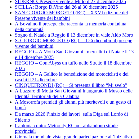
SIDERNO: Presepe vivente a Mirto il 27 dicembre 2025
SCILLA: Borgo DiVino dal 26 al 30 dicembre 2025
SAN GIORGIO MORGETO (RC) – XXVI edizione del
Presepe vivente dei bambini
A Bovalino il presepe che racconta la memoria contadina
della comunità
Sogno di Natale a Reggio il 13 dicembre in viale Aldo Moro
S. GIORGIO MORGETO (RC) – Il 26 dicembre il presepe
vivente dei bambini
REGGIO – A Motta San Giovanni i mercatini di Natale il 13
e 14 dicembre 2025
REGGIO – Con Abyss un tuffo nello Stretto il 18 dicembre
2025
REGGIO – A Gallico la benedizione dei motociclisti e dei
caschi il 21-dicembre
CINQUEFRONDI (RC) – Si presenta il libro “Mi svelo”
A Lazzaro di Motta San Giovanni Inaugurato il Museo delle
Identità Territoriali della Calabria
A Mosorrofa premiati gli alunni più meritevoli e un gesto di
bontà
Da marzo 2026 l’inizio dei lavori sulla Diga sul Lordo di
Siderno
Caulonia contro Metrocity RC per abbandono strade
provinciali
Giornata mondiale vista, grande partecipazione all’iniziativa