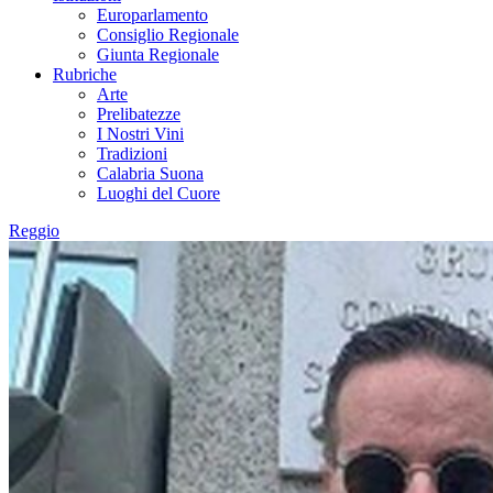
Europarlamento
Consiglio Regionale
Giunta Regionale
Rubriche
Arte
Prelibatezze
I Nostri Vini
Tradizioni
Calabria Suona
Luoghi del Cuore
Reggio