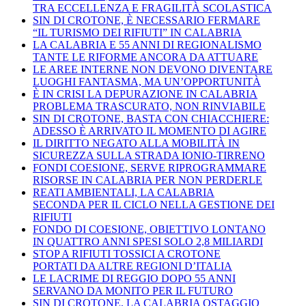
TRA ECCELLENZA E FRAGILITÀ SCOLASTICA
SIN DI CROTONE, È NECESSARIO FERMARE
“IL TURISMO DEI RIFIUTI” IN CALABRIA
LA CALABRIA E 55 ANNI DI REGIONALISMO
TANTE LE RIFORME ANCORA DA ATTUARE
LE AREE INTERNE NON DEVONO DIVENTARE
LUOGHI FANTASMA, MA UN’OPPORTUNITÀ
È IN CRISI LA DEPURAZIONE IN CALABRIA
PROBLEMA TRASCURATO, NON RINVIABILE
SIN DI CROTONE, BASTA CON CHIACCHIERE:
ADESSO È ARRIVATO IL MOMENTO DI AGIRE
IL DIRITTO NEGATO ALLA MOBILITÀ IN
SICUREZZA SULLA STRADA IONIO-TIRRENO
FONDI COESIONE, SERVE RIPROGRAMMARE
RISORSE IN CALABRIA PER NON PERDERLE
REATI AMBIENTALI, LA CALABRIA
SECONDA PER IL CICLO NELLA GESTIONE DEI
RIFIUTI
FONDO DI COESIONE, OBIETTIVO LONTANO
IN QUATTRO ANNI SPESI SOLO 2,8 MILIARDI
STOP A RIFIUTI TOSSICI A CROTONE
PORTATI DA ALTRE REGIONI D’ITALIA
LE LACRIME DI REGGIO DOPO 55 ANNI
SERVANO DA MONITO PER IL FUTURO
SIN DI CROTONE, LA CALABRIA OSTAGGIO