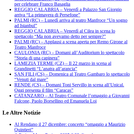
per celebrare Franco Basaglia
REGGIO CALABRIA – Venerdì a Palazzo San Giorgio
arriva “La primavera di Persefone”
PALMI (RC) – Lunedì arriva al teatro Manfroce “Un sogno
ad Istanbul”
REGGIO CALABRIA – Venerdì al Cilea in scena lo
spettacolo “Ma non avevamo detto per sempre?”
PALMI (RC) – Applausi a scena aperta per Remo Girone al
Teatro Manfroce
CAULONIA (RC) – Domani all’Auditorium lo spettacolo
“Storia di una capinera”
LAMEZIA TERME (CZ) – Il 22 marzo in scena al
Grandinetti “L’anatra all’arancia”
SAN FILI (CS) – Domenica al Teatro Gambaro lo spettacolo
“Venuti dal mare”
RENDE (CS) – Domani Toni Servillo in scena all’Unical.
Oggi presenta il film “Caracas”
CATANZARO – Al Teatro Comunale l’omaggio a Giovanni
Falcone, Paolo Borsellino ed Emanuela Loi
Le Altre Notizie
Al Rendano il 27 dicembre: concerto “omaggio a Maurizio
Quintieri”