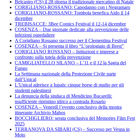
Belcastro (CS) il 28 ritorna il tradizionale mercatino di Natale
CORIGLIANO-ROSSANO: Capodanno con i Negramaro
CORIGLIANO-ROSSANO: Tombola benefica Aido il 14
dicembre
TREBISACCE: 3Bee Comics Festival il 12-14 dicembre
COSENZA – Due giornate dedicate alla prevenzione delle
infezioni ospedaliere
A Corigliano Rossano successo per il Clementina Festival
COSENZA – Si presenta il libro “L’orologiaio di Brest”
CORIGLIANO ROSSANO – Istituzioni e imprese a
confronto sulla tutela della prevenzione
CAMIGLIATELLO SILANO – L’11 e il 12 la Sagra del
Fungo
La Settimana nazionale della Protezione Civile parte
dall’Unical
L’Unical aderisce a Iupals: cinque borse di studio per gli
studenti palestinesi
La denuncia della sindaca di Mendicino Bucarelli:
nsufficiente ripristino idrico a contrada Rosario
COSENZA – Venerdì l’evento conclusivo della mostra
itinerante Archivio Mabos
BOCCHIGLIERO: serata conclusiva del Memories Film Fest
2025
TERRANOVA DA SIBARI (CS) – Successo per Vespa in
Moto