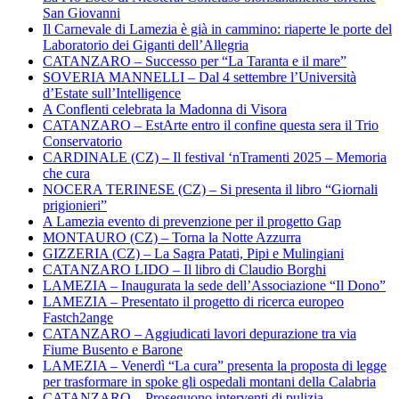
San Giovanni
Il Carnevale di Lamezia è già in cammino: riaperte le porte del
Laboratorio dei Giganti dell’Allegria
CATANZARO – Successo per “La Taranta e il mare”
SOVERIA MANNELLI – Dal 4 settembre l’Università
d’Estate sull’Intelligence
A Conflenti celebrata la Madonna di Visora
CATANZARO – EstArte entro il confine questa sera il Trio
Conservatorio
CARDINALE (CZ) – Il festival ‘nTramenti 2025 – Memoria
che cura
NOCERA TERINESE (CZ) – Si presenta il libro “Giornali
prigionieri”
A Lamezia evento di prevenzione per il progetto Gap
MONTAURO (CZ) – Torna la Notte Azzurra
GIZZERIA (CZ) – La Sagra Patati, Pipi e Mulingiani
CATANZARO LIDO – Il libro di Claudio Borghi
LAMEZIA – Inaugurata la sede dell’Associazione “Il Dono”
LAMEZIA – Presentato il progetto di ricerca europeo
Fastch2ange
CATANZARO – Aggiudicati lavori depurazione tra via
Fiume Busento e Barone
LAMEZIA – Venerdì “La cura” presenta la proposta di legge
per trasformare in spoke gli ospedali montani della Calabria
CATANZARO – Proseguono interventi di pulizia