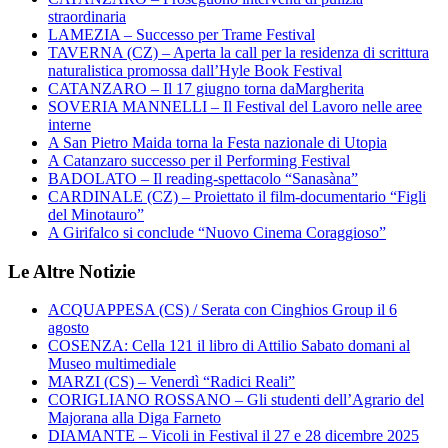
straordinaria
LAMEZIA – Successo per Trame Festival
TAVERNA (CZ) – Aperta la call per la residenza di scrittura
naturalistica promossa dall’Hyle Book Festival
CATANZARO – Il 17 giugno torna daMargherita
SOVERIA MANNELLI – Il Festival del Lavoro nelle aree
interne
A San Pietro Maida torna la Festa nazionale di Utopia
A Catanzaro successo per il Performing Festival
BADOLATO – Il reading-spettacolo “Sanasàna”
CARDINALE (CZ) – Proiettato il film-documentario “Figli
del Minotauro”
A Girifalco si conclude “Nuovo Cinema Coraggioso”
Le Altre Notizie
ACQUAPPESA (CS) / Serata con Cinghios Group il 6
agosto
COSENZA: Cella 121 il libro di Attilio Sabato domani al
Museo multimediale
MARZI (CS) – Venerdì “Radici Reali”
CORIGLIANO ROSSANO – Gli studenti dell’Agrario del
Majorana alla Diga Farneto
DIAMANTE – Vicoli in Festival il 27 e 28 dicembre 2025