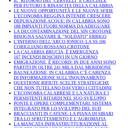
IL “RITORNO DEI “CERVELLI” È CRUCIALE
PER FUTURO E RINASCITA DELLA CALABRIA
LE NUOVE OPPORTUNITÀ E LE NUOVE SFIDE
L’ECONOMIA REGGINA INTENDE CRESCERE
DEPURAZIONE ACQUE: IN CALABRIA SONO
188 IMPIANTI FUORI NORMA DA ADEGUARE
LA DECONTAMINAZIONE DEL SIN CROTONE
BISOGNA SALVARE IL “SOLDATO” ERRIGO
L’INFERNO DELL’ARCO JONICO: LA SS 106
CORIGLIANO ROSSANO-CROTONE
LA CALABRIA BRUCIA, È EMERGENZA
107 INCENDI BOSCHIVI IN UN GIORNO
EMIGRAZIONE, È RECORD: IN DUE ANNI SONO
PARTITI IN OLTRE 241 MILA DAL MERIDIONE
BALNEAZIONE, IN CALABRIA C’È CARENZA
DI INFORMAZIONE SULL’INQUINAMENTO
QUESTIONE RIFIUTI, SCELTE STRATEGICHE
CHE NON TUTELANO DAVVERO I CITTADINI
L’ECONOMIA CALABRESE E LA NATURA E I
PERSISTENTI RITARDI NEL SUO SVILUPPO
PONTE E OPERE COMPLEMENTARI: SISTEMA
INTEGRATO PER LO SVILUPPO DEL SUD
BRACCIANTI IN CATENE: LA PIANA DI SIBARI
TRA LO SFRUTTAMENTO E L’AGROMAFIA
LA MANCATA INFRASTRUTTURAZIONE AL