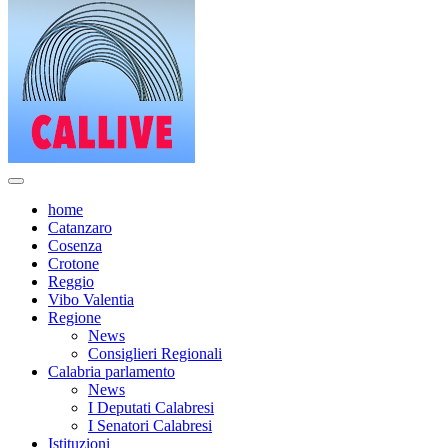
home
Catanzaro
Cosenza
Crotone
Reggio
Vibo Valentia
Regione
News
Consiglieri Regionali
Calabria parlamento
News
I Deputati Calabresi
I Senatori Calabresi
Istituzioni