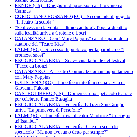
RENDE (CS) – Due giorni di proiezioni al Tau Cinema
Campus
CORIGLIANO-ROSSANO (RC) – Si conclude il progetto
“Il Teatro fa scuola”
“Se dicessimo la verità – ultimo capitolo”, l’opera-dibattito
sulla legalità arriva a Crotone e Locri
CATANZARO – Con “Mary Poppins” cala il sipario della
stagione del “Teatro Kids”
PALMI (RC) – Successo di pubblico per la parodia de “I
promessi sposi”
REGGIO CALABRIA – Si avvicina la finale del festival
“Facce da bronzi”
CATANZARO – Al Teatro Comunale domani appuntamento
con Mary Poppins
POLISTENA (RC) – Lunedì e martedì in scena la vita di
Giovanni Falcone
CASTROLIBERO (CS) – Domenica uno spettacolo teatrale
per celebrare Franco Basaglia
REGGIO CALABRIA – Venerdì a Palazzo San Giorgio
arriva “La primavera di Persefone”
PALMI (RC) – Lunedì arriva al teatro Manfroce “Un sogno
ad Istanbul”
REGGIO CALABRIA – Venerdì al Cilea in scena lo
spettacolo “Ma non avevamo detto per sempre?”