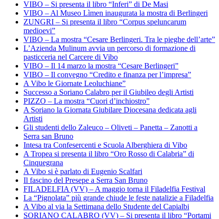
VIBO – Si presenta il libro “Inferi” di De Masi
VIBO – Al Museo Lìmen inaugurata la mostra di Berlingeri
ZUNGRI – Si presenta il libro “Corpus speluncarum
medioevi”
VIBO – La mostra “Cesare Berlingeri. Tra le pieghe dell’arte”
L’Azienda Mulinum avvia un percorso di formazione di
pasticceria nel Carcere di Vibo
VIBO – Il 14 marzo la mostra “Cesare Berlingeri”
VIBO – Il convegno “Credito e finanza per l’impresa”
A Vibo le Giornate Leoluchiane”
Successo a Soriano Calabro per il Giubileo degli Artisti
PIZZO – La mostra “Cuori d’inchiostro”
A Soriano la Giornata Giubilare Diocesana dedicata agli
Artisti
Gli studenti dello Zaleuco – Oliveti – Panetta – Zanotti a
Serra san Bruno
Intesa tra Confesercenti e Scuola Alberghiera di Vibo
A Tropea si presenta il libro “Oro Rosso di Calabria” di
Cinquegrana
A Vibo si è parlato di Eugenio Scalfari
Il fascino del Presepe a Serra San Bruno
FILADELFIA (VV) – A maggio torna il Filadelfia Festival
La “Pignolata” più grande chiude le feste natalizie a Filadelfia
A Vibo al via la Settimana dello Studente del Capialbi
SORIANO CALABRO (VV) – Si presenta il libro “Portami