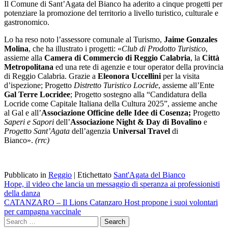
Il Comune di Sant’Agata del Bianco ha aderito a cinque progetti per
potenziare la promozione del territorio a livello turistico, culturale e
gastronomico.
Lo ha reso noto l’assessore comunale al Turismo,
Jaime Gonzales
Molina
, che ha illustrato i progetti: «
Club di Prodotto Turistico
,
assieme alla
Camera di Commercio di Reggio Calabria
, la
Città
Metropolitana
ed una rete di agenzie e tour operator della provincia
di Reggio Calabria. Grazie a
Eleonora Uccellini
per la visita
d’ispezione; Progetto
Distretto Turistico Locride
, assieme all’Ente
Gal Terre Locridee
; Progetto sostegno alla “Candidatura della
Locride come Capitale Italiana della Cultura 2025”, assieme anche
al Gal e all’
Associazione Officine delle Idee di Cosenza;
Progetto
Saperi e Sapori
dell’
Associazione Night & Day di Bovalino
e
Progetto Sant’Agata
dell’agenzia
Universal Travel
di
Bianco».
(rrc)
Pubblicato in
Reggio
|
Etichettato
Sant'Agata del Bianco
Navigazione
Hope, il video che lancia un messaggio di speranza ai professionisti
della danza
articoli
CATANZARO – Il Lions Catanzaro Host propone i suoi volontari
per campagna vaccinale