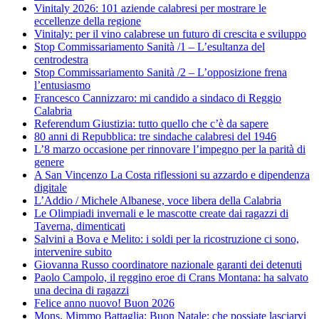
Vinitaly 2026: 101 aziende calabresi per mostrare le
eccellenze della regione
Vinitaly: per il vino calabrese un futuro di crescita e sviluppo
Stop Commissariamento Sanità /1 – L’esultanza del
centrodestra
Stop Commissariamento Sanità /2 – L’opposizione frena
l’entusiasmo
Francesco Cannizzaro: mi candido a sindaco di Reggio
Calabria
Referendum Giustizia: tutto quello che c’è da sapere
80 anni di Repubblica: tre sindache calabresi del 1946
L’8 marzo occasione per rinnovare l’impegno per la parità di
genere
A San Vincenzo La Costa riflessioni su azzardo e dipendenza
digitale
L’Addio / Michele Albanese, voce libera della Calabria
Le Olimpiadi invernali e le mascotte create dai ragazzi di
Taverna, dimenticati
Salvini a Bova e Melito: i soldi per la ricostruzione ci sono,
intervenire subito
Giovanna Russo coordinatore nazionale garanti dei detenuti
Paolo Campolo, il reggino eroe di Crans Montana: ha salvato
una decina di ragazzi
Felice anno nuovo! Buon 2026
Mons. Mimmo Battaglia: Buon Natale: che possiate lasciarvi