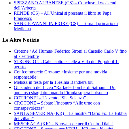
SPEZZANO ALBANESE (CS) – Concluso il weekend
dell’Arberia
RENDE (CS) – All’Unical si presenta il libro su Papa
Francesco
SAN GIOVANNI IN FIORE (CS) – Torna il primario di
Medicina
Le Altre Notizie
Crotone / Ad Humus- Federico Sironi al Castello Carlo V fino
al 7 settembre
STRONGOLI: Calici sottole stelle a Villa del Popolo il 1°
agosto
Confcommercio Crotone: «Insieme per una movida
responsabile»
Melissa in festa per la 15esima Bandiera blu
Gli studenti del Liceo “Raffaele Lombardi Satriani”: Un
applauso sbagliato: quando l’ironia supera il rispetto
COTRONEI – L’evento “Sila Scienza”
CROTONE – Sabato l’incontro “Alle urne con
consapevolezza”
SANTA SEVERINA (KR) – La mostra “Dario Fo. La Bibbia
dei villani”
MESORACA (KR) – Nuova sede per il Centro Dialisi
CROTONE – Successo per KRIU – KRotone Identità