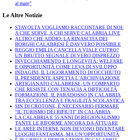
al mare”
Le Altre Notizie
STAVOLTA VOGLIAMO RACCONTARE DI NOI:
A CHE SERVE, A CHI SERVE CALABRIA.LIVE
ALTRO CHE ADDIO: LA RINASCITA DEI
BORGHI CALABRESI È DAVVERO POSSIBILE
REGGIO EMILIA CANCELLA VIALE CUTRO?
UN BRUTTO SEGNALE DI VERO DISPREZZO
INVECCHIAMENTO E LONGEVITÀ: WELFARE
E OPPORTUNITÀ COME LEVA DI SVILUPPO
INDAGINI, IL LOGORAMENTO DI OCCHIUTO
IL PRESIDENTE ASPETTA L’ARCHIVIAZIONE
ARTIGIANATO CALABRESE, UN COMPARTO
CHE RESISTE CON TENACIA A DIFFICOLTÀ
FORMAZIONE, IL PARADOSSO IN CALABRIA
TRA ECCELLENZA E FRAGILITÀ SCOLASTICA
SIN DI CROTONE, È NECESSARIO FERMARE
“IL TURISMO DEI RIFIUTI” IN CALABRIA
LA CALABRIA E 55 ANNI DI REGIONALISMO
TANTE LE RIFORME ANCORA DA ATTUARE
LE AREE INTERNE NON DEVONO DIVENTARE
LUOGHI FANTASMA, MA UN’OPPORTUNITÀ
È IN CRISI LA DEPURAZIONE IN CALABRIA