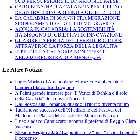
SUD PER SUPERARE IL DIVARIO NEL PAESE
CARO BENZINA, LA CALABRIA PER IL PIENO
REGISTRATI RINCARI FINO A OLTRE 2 EURO
LA CALABRIA IN 30 ANNI TRA MIGRAZIONE
SPOPOLAMENTO E GELO DEMOGRAFICO
ACQUA IN CALABRIA: LA SOSTENIBILITÀ
HA BISOGNO DI OBIETTIVI DI INNOVAZIONE
GUARIRE LA FERITA DEL TERRITORIO DI KR
ATTRAVERSO LA FORZA DELLA LEGALITÀ
IL PIL DELLA CALABRIA NON CRESCE
NEL 2024 REGISTRATO A MENO 0,2%
Le Altre Notizie
Parco Marino di Amendolara: educazione ambientale e
bandiera blu contro il degrado
A Palmi grande interesse per “Il Vento di Dahkla e il sole
della Calabria” del console Naccari
Dal Nostos alla Tornanza: quando il ritorno diventa futuro
Taurianova: successo dell’XI edizione del Festival dei
Madonnari. Plauso del console del Marocco Naccari
Il neo sindaco Cannizzaro incontra il prefetto di Reggio Clara
Vaccaro
Elezioni Reggio 2026 / La politica che “buca” i social e perde
il consenso