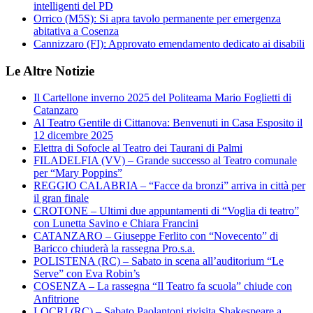
intelligenti del PD
Orrico (M5S): Si apra tavolo permanente per emergenza
abitativa a Cosenza
Cannizzaro (FI): Approvato emendamento dedicato ai disabili
Le Altre Notizie
Il Cartellone inverno 2025 del Politeama Mario Foglietti di
Catanzaro
Al Teatro Gentile di Cittanova: Benvenuti in Casa Esposito il
12 dicembre 2025
Elettra di Sofocle al Teatro dei Taurani di Palmi
FILADELFIA (VV) – Grande successo al Teatro comunale
per “Mary Poppins”
REGGIO CALABRIA – “Facce da bronzi” arriva in città per
il gran finale
CROTONE – Ultimi due appuntamenti di “Voglia di teatro”
con Lunetta Savino e Chiara Francini
CATANZARO – Giuseppe Ferlito con “Novecento” di
Baricco chiuderà la rassegna Pro.s.a.
POLISTENA (RC) – Sabato in scena all’auditorium “Le
Serve” con Eva Robin’s
COSENZA – La rassegna “Il Teatro fa scuola” chiude con
Anfitrione
LOCRI (RC) – Sabato Paolantoni rivisita Shakespeare a