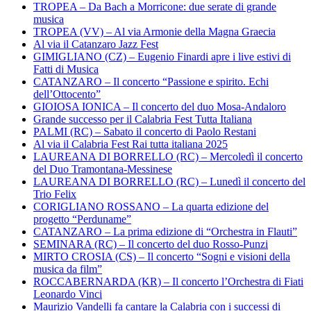
TROPEA – Da Bach a Morricone: due serate di grande
musica
TROPEA (VV) – Al via Armonie della Magna Graecia
Al via il Catanzaro Jazz Fest
GIMIGLIANO (CZ) – Eugenio Finardi apre i live estivi di
Fatti di Musica
CATANZARO – Il concerto “Passione e spirito. Echi
dell’Ottocento”
GIOIOSA IONICA – Il concerto del duo Mosa-Andaloro
Grande successo per il Calabria Fest Tutta Italiana
PALMI (RC) – Sabato il concerto di Paolo Restani
Al via il Calabria Fest Rai tutta italiana 2025
LAUREANA DI BORRELLO (RC) – Mercoledì il concerto
del Duo Tramontana-Messinese
LAUREANA DI BORRELLO (RC) – Lunedì il concerto del
Trio Felix
CORIGLIANO ROSSANO – La quarta edizione del
progetto “Perduname”
CATANZARO – La prima edizione di “Orchestra in Flauti”
SEMINARA (RC) – Il concerto del duo Rosso-Punzi
MIRTO CROSIA (CS) – Il concerto “Sogni e visioni della
musica da film”
ROCCABERNARDA (KR) – Il concerto l’Orchestra di Fiati
Leonardo Vinci
Maurizio Vandelli fa cantare la Calabria con i successi di