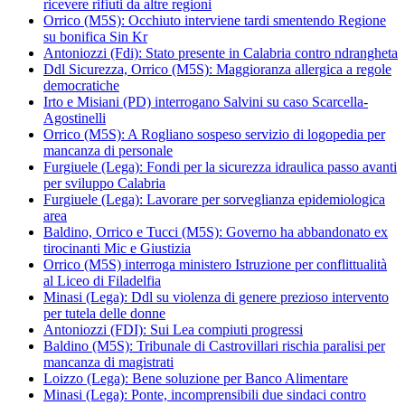
ricevere rifiuti da altre regioni
Orrico (M5S): Occhiuto interviene tardi smentendo Regione
su bonifica Sin Kr
Antoniozzi (Fdi): Stato presente in Calabria contro ndrangheta
Ddl Sicurezza, Orrico (M5S): Maggioranza allergica a regole
democratiche
Irto e Misiani (PD) interrogano Salvini su caso Scarcella-
Agostinelli
Orrico (M5S): A Rogliano sospeso servizio di logopedia per
mancanza di personale
Furgiuele (Lega): Fondi per la sicurezza idraulica passo avanti
per sviluppo Calabria
Furgiuele (Lega): Lavorare per sorveglianza epidemiologica
area
Baldino, Orrico e Tucci (M5S): Governo ha abbandonato ex
tirocinanti Mic e Giustizia
Orrico (M5S) interroga ministero Istruzione per conflittualità
al Liceo di Filadelfia
Minasi (Lega): Ddl su violenza di genere prezioso intervento
per tutela delle donne
Antoniozzi (FDI): Sui Lea compiuti progressi
Baldino (M5S): Tribunale di Castrovillari rischia paralisi per
mancanza di magistrati
Loizzo (Lega): Bene soluzione per Banco Alimentare
Minasi (Lega): Ponte, incomprensibili due sindaci contro