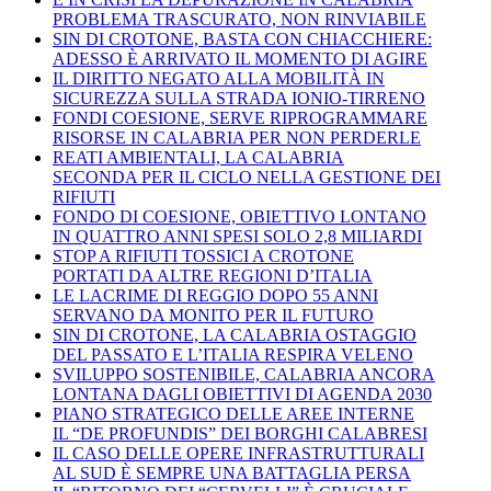
PROBLEMA TRASCURATO, NON RINVIABILE
SIN DI CROTONE, BASTA CON CHIACCHIERE:
ADESSO È ARRIVATO IL MOMENTO DI AGIRE
IL DIRITTO NEGATO ALLA MOBILITÀ IN
SICUREZZA SULLA STRADA IONIO-TIRRENO
FONDI COESIONE, SERVE RIPROGRAMMARE
RISORSE IN CALABRIA PER NON PERDERLE
REATI AMBIENTALI, LA CALABRIA
SECONDA PER IL CICLO NELLA GESTIONE DEI
RIFIUTI
FONDO DI COESIONE, OBIETTIVO LONTANO
IN QUATTRO ANNI SPESI SOLO 2,8 MILIARDI
STOP A RIFIUTI TOSSICI A CROTONE
PORTATI DA ALTRE REGIONI D’ITALIA
LE LACRIME DI REGGIO DOPO 55 ANNI
SERVANO DA MONITO PER IL FUTURO
SIN DI CROTONE, LA CALABRIA OSTAGGIO
DEL PASSATO E L’ITALIA RESPIRA VELENO
SVILUPPO SOSTENIBILE, CALABRIA ANCORA
LONTANA DAGLI OBIETTIVI DI AGENDA 2030
PIANO STRATEGICO DELLE AREE INTERNE
IL “DE PROFUNDIS” DEI BORGHI CALABRESI
IL CASO DELLE OPERE INFRASTRUTTURALI
AL SUD È SEMPRE UNA BATTAGLIA PERSA