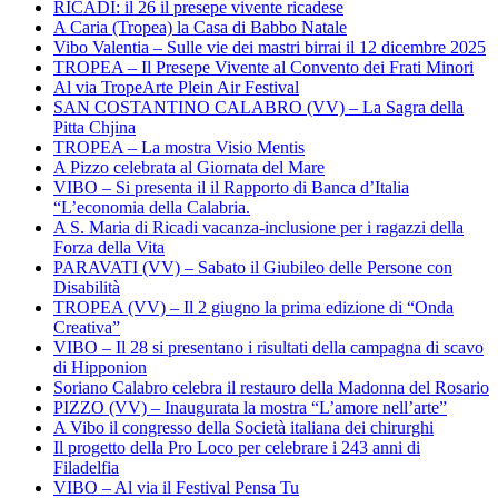
RICADI: il 26 il presepe vivente ricadese
A Caria (Tropea) la Casa di Babbo Natale
Vibo Valentia – Sulle vie dei mastri birrai il 12 dicembre 2025
TROPEA – Il Presepe Vivente al Convento dei Frati Minori
Al via TropeArte Plein Air Festival
SAN COSTANTINO CALABRO (VV) – La Sagra della
Pitta Chjina
TROPEA – La mostra Visio Mentis
A Pizzo celebrata al Giornata del Mare
VIBO – Si presenta il il Rapporto di Banca d’Italia
“L’economia della Calabria.
A S. Maria di Ricadi vacanza-inclusione per i ragazzi della
Forza della Vita
PARAVATI (VV) – Sabato il Giubileo delle Persone con
Disabilità
TROPEA (VV) – Il 2 giugno la prima edizione di “Onda
Creativa”
VIBO – Il 28 si presentano i risultati della campagna di scavo
di Hipponion
Soriano Calabro celebra il restauro della Madonna del Rosario
PIZZO (VV) – Inaugurata la mostra “L’amore nell’arte”
A Vibo il congresso della Società italiana dei chirurghi
Il progetto della Pro Loco per celebrare i 243 anni di
Filadelfia
VIBO – Al via il Festival Pensa Tu