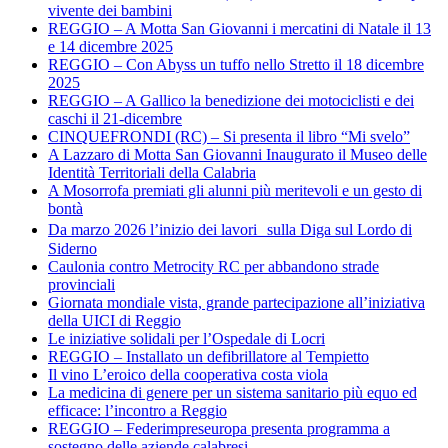
vivente dei bambini
REGGIO – A Motta San Giovanni i mercatini di Natale il 13
e 14 dicembre 2025
REGGIO – Con Abyss un tuffo nello Stretto il 18 dicembre
2025
REGGIO – A Gallico la benedizione dei motociclisti e dei
caschi il 21-dicembre
CINQUEFRONDI (RC) – Si presenta il libro “Mi svelo”
A Lazzaro di Motta San Giovanni Inaugurato il Museo delle
Identità Territoriali della Calabria
A Mosorrofa premiati gli alunni più meritevoli e un gesto di
bontà
Da marzo 2026 l’inizio dei lavori sulla Diga sul Lordo di
Siderno
Caulonia contro Metrocity RC per abbandono strade
provinciali
Giornata mondiale vista, grande partecipazione all’iniziativa
della UICI di Reggio
Le iniziative solidali per l’Ospedale di Locri
REGGIO – Installato un defibrillatore al Tempietto
Il vino L’eroico della cooperativa costa viola
La medicina di genere per un sistema sanitario più equo ed
efficace: l’incontro a Reggio
REGGIO – Federimpreseuropa presenta programma a
sostegno delle aziende calabresi