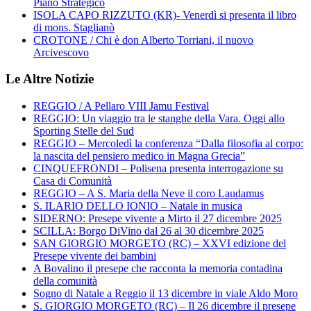
Piano Strategico
ISOLA CAPO RIZZUTO (KR)- Venerdì si presenta il libro
di mons. Staglianò
CROTONE / Chi è don Alberto Torriani, il nuovo
Arcivescovo
Le Altre Notizie
REGGIO / A Pellaro VIII Jamu Festival
REGGIO: Un viaggio tra le stanghe della Vara. Oggi allo
Sporting Stelle del Sud
REGGIO – Mercoledì la conferenza “Dalla filosofia al corpo:
la nascita del pensiero medico in Magna Grecia”
CINQUEFRONDI – Polisena presenta interrogazione su
Casa di Comunità
REGGIO – A S. Maria della Neve il coro Laudamus
S. ILARIO DELLO IONIO – Natale in musica
SIDERNO: Presepe vivente a Mirto il 27 dicembre 2025
SCILLA: Borgo DiVino dal 26 al 30 dicembre 2025
SAN GIORGIO MORGETO (RC) – XXVI edizione del
Presepe vivente dei bambini
A Bovalino il presepe che racconta la memoria contadina
della comunità
Sogno di Natale a Reggio il 13 dicembre in viale Aldo Moro
S. GIORGIO MORGETO (RC) – Il 26 dicembre il presepe