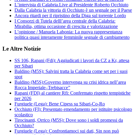
L’intervista di Calabria.Live al Presidente Roberto Occhiuto
Dalla Calabria la vittoria di Occhiuto è un segnale per il Paese
Ancora ritardi per il ripristino della Diga sul torrente Lordo
I Consorzi di Tutela delll’area centrale della Calabria:
Mirabilia, ottima occasione di crescita e valorizzazione
L’opinione / Manuela Labonia: La nuova rappresentanza
politica quasi interamente femminile segnale di cambiamento
Le Altre Notizie
SS 106, Rapani (Fdi): Aggiudicati i lavori da CZ a Kr, attesa
per Sibari
Baldino (M5S): Salvini tratta la Calabria come set per i suoi
spot
Baldino (M5S):Governo intervenga su crisi idrica nell’area
Rocca Imperiale–Trebisacce”
Rapani (FDI) al cantiere Rfi: Confermato rispetto tempistiche
per 2026
Furgiuele (Lega): Bene Cipess su Sibari-Co-Ro
Occhiuto (FI): Presentato emendamento per istituire psicologo
scolastico
Tirocinanti, Orrico (M5S): Dove sono i soldi promessi da
Occhiuto?
Furgiuele (Lega): Confrontiamoci sui dati, Sin non può