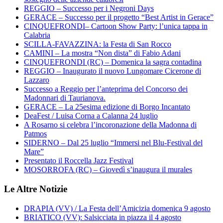
REGGIO – Successo per i Negroni Days
GERACE – Successo per il progetto “Best Artist in Gerace”
CINQUEFRONDI– Cartoon Show Party: l’unica tappa in
Calabria
SCILLA-FAVAZZINA: la Festa di San Rocco
CAMINI – La mostra “Non dista” di Fabio Adani
CINQUEFRONDI (RC) – Domenica la sagra contadina
REGGIO – Inaugurato il nuovo Lungomare Cicerone di
Lazzaro
Successo a Reggio per l’anteprima del Concorso dei
Madonnari di Taurianova.
GERACE – La 25esima edizione di Borgo Incantato
DeaFest / Luisa Corna a Calanna 24 luglio
A Rosarno si celebra l’incoronazione della Madonna di
Patmos
SIDERNO – Dal 25 luglio “Immersi nel Blu-Festival del
Mare”
Presentato il Roccella Jazz Festival
MOSORROFA (RC) – Giovedì s’inaugura il murales
Le Altre Notizie
DRAPIA (VV) / La Festa dell’Amicizia domenica 9 agosto
BRIATICO (VV): Salsicciata in piazza il 4 agosto