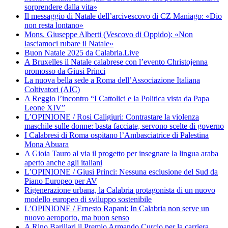
sorprendere dalla vita»
Il messaggio di Natale dell’arcivescovo di CZ Maniago: «Dio
non resta lontano»
Mons. Giuseppe Alberti (Vescovo di Oppido): «Non
lasciamoci rubare il Natale»
Buon Natale 2025 da Calabria.Live
A Bruxelles il Natale calabrese con l’evento Christojenna
promosso da Giusi Princi
La nuova bella sede a Roma dell’Associazione Italiana
Coltivatori (AIC)
A Reggio l’incontro “I Cattolici e la Politica vista da Papa
Leone XIV”
L’OPINIONE / Rosi Caligiuri: Contrastare la violenza
maschile sulle donne: basta facciate, servono scelte di governo
I Calabresi di Roma ospitano l’Ambasciatrice di Palestina
Mona Abuara
A Gioia Tauro al via il progetto per insegnare la lingua araba
aperto anche agli italiani
L’OPINIONE / Giusi Princi: Nessuna esclusione del Sud da
Piano Europeo per AV
Rigenerazione urbana, la Calabria protagonista di un nuovo
modello europeo di sviluppo sostenibile
L’OPINIONE / Ernesto Rapani: In Calabria non serve un
nuovo aeroporto, ma buon senso
A Rino Barillari il Premio Armando Curcio per la carriera