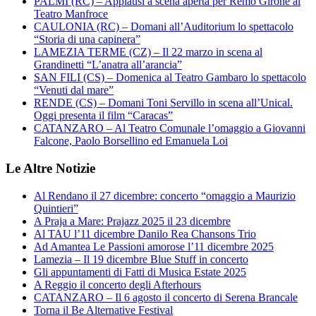
PALMI (RC) – Applausi a scena aperta per Remo Girone al
Teatro Manfroce
CAULONIA (RC) – Domani all’Auditorium lo spettacolo
“Storia di una capinera”
LAMEZIA TERME (CZ) – Il 22 marzo in scena al
Grandinetti “L’anatra all’arancia”
SAN FILI (CS) – Domenica al Teatro Gambaro lo spettacolo
“Venuti dal mare”
RENDE (CS) – Domani Toni Servillo in scena all’Unical.
Oggi presenta il film “Caracas”
CATANZARO – Al Teatro Comunale l’omaggio a Giovanni
Falcone, Paolo Borsellino ed Emanuela Loi
Le Altre Notizie
Al Rendano il 27 dicembre: concerto “omaggio a Maurizio
Quintieri”
A Praja a Mare: Prajazz 2025 il 23 dicembre
Al TAU l’11 dicembre Danilo Rea Chansons Trio
Ad Amantea Le Passioni amorose l’11 dicembre 2025
Lamezia – Il 19 dicembre Blue Stuff in concerto
Gli appuntamenti di Fatti di Musica Estate 2025
A Reggio il concerto degli Afterhours
CATANZARO – Il 6 agosto il concerto di Serena Brancale
Torna il Be Alternative Festival