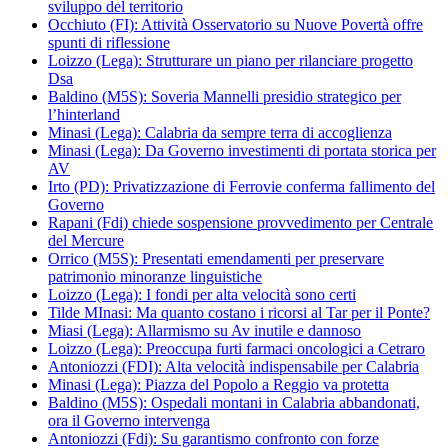
sviluppo del territorio
Occhiuto (FI): Attività Osservatorio su Nuove Povertà offre
spunti di riflessione
Loizzo (Lega): Strutturare un piano per rilanciare progetto
Dsa
Baldino (M5S): Soveria Mannelli presidio strategico per
l’hinterland
Minasi (Lega): Calabria da sempre terra di accoglienza
Minasi (Lega): Da Governo investimenti di portata storica per
AV
Irto (PD): Privatizzazione di Ferrovie conferma fallimento del
Governo
Rapani (Fdi) chiede sospensione provvedimento per Centrale
del Mercure
Orrico (M5S): Presentati emendamenti per preservare
patrimonio minoranze linguistiche
Loizzo (Lega): I fondi per alta velocità sono certi
Tilde MInasi: Ma quanto costano i ricorsi al Tar per il Ponte?
Miasi (Lega): Allarmismo su Av inutile e dannoso
Loizzo (Lega): Preoccupa furti farmaci oncologici a Cetraro
Antoniozzi (FDI): Alta velocità indispensabile per Calabria
Minasi (Lega): Piazza del Popolo a Reggio va protetta
Baldino (M5S): Ospedali montani in Calabria abbandonati,
ora il Governo intervenga
Antoniozzi (Fdi): Su garantismo confronto con forze