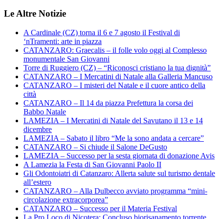
Le Altre Notizie
A Cardinale (CZ) torna il 6 e 7 agosto il Festival di
‘nTramenti: arte in piazza
CATANZARO: Graecalis – il folle volo oggi al Complesso
monumentale San Giovanni
Torre di Ruggiero (CZ) – “Riconosci cristiano la tua dignità”
CATANZARO – I Mercatini di Natale alla Galleria Mancuso
CATANZARO – I misteri del Natale e il cuore antico della
città
CATANZARO – Il 14 da piazza Prefettura la corsa dei
Babbo Natale
LAMEZIA – I Mercatini di Natale del Savutano il 13 e 14
dicembre
LAMEZIA – Sabato il libro “Me la sono andata a cercare”
CATANZARO – Si chiude il Salone DeGusto
LAMEZIA – Successo per la sesta giornata di donazione Avis
A Lamezia la Festa di San Giovanni Paolo II
Gli Odontoiatri di Catanzaro: Allerta salute sul turismo dentale
all’estero
CATANZARO – Alla Dulbecco avviato programma “mini-
circolazione extracorporea”
CATANZARO – Successo per il Materia Festival
La Pro Loco di Nicotera: Concluso biorisanamento torrente