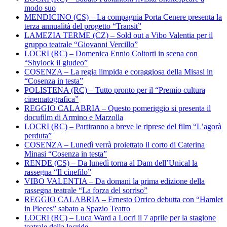
modo suo
MENDICINO (CS) – La compagnia Porta Cenere presenta la
terza annualità del progetto “Transit”
LAMEZIA TERME (CZ) – Sold out a Vibo Valentia per il
gruppo teatrale “Giovanni Vercillo”
LOCRI (RC) – Domenica Ennio Coltorti in scena con
“Shylock il giudeo”
COSENZA – La regia limpida e coraggiosa della Misasi in
“Cosenza in testa”
POLISTENA (RC) – Tutto pronto per il “Premio cultura
cinematografica”
REGGIO CALABRIA – Questo pomeriggio si presenta il
docufilm di Armino e Marzolla
LOCRI (RC) – Partiranno a breve le riprese del film “L’agorà
perduta”
COSENZA – Lunedì verrà proiettato il corto di Caterina
Minasi “Cosenza in testa”
RENDE (CS) – Da lunedì torna al Dam dell’Unical la
rassegna “Il cinefilo”
VIBO VALENTIA – Da domani la prima edizione della
rassegna teatrale “La forza del sorriso”
REGGIO CALABRIA – Ernesto Orrico debutta con “Hamlet
in Pieces” sabato a Spazio Teatro
LOCRI (RC) – Luca Ward a Locri il 7 aprile per la stagione
teatrale della locride