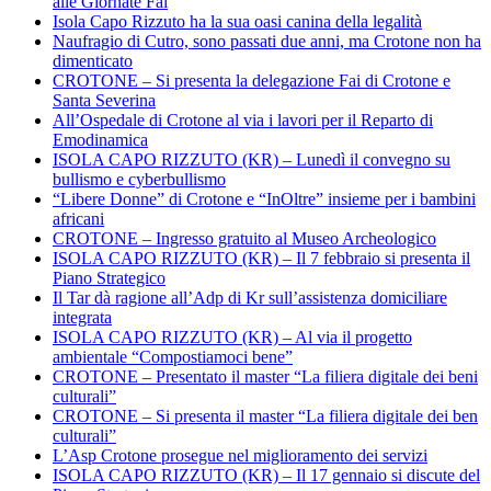
alle Giornate Fai
Isola Capo Rizzuto ha la sua oasi canina della legalità
Naufragio di Cutro, sono passati due anni, ma Crotone non ha
dimenticato
CROTONE – Si presenta la delegazione Fai di Crotone e
Santa Severina
All’Ospedale di Crotone al via i lavori per il Reparto di
Emodinamica
ISOLA CAPO RIZZUTO (KR) – Lunedì il convegno su
bullismo e cyberbullismo
“Libere Donne” di Crotone e “InOltre” insieme per i bambini
africani
CROTONE – Ingresso gratuito al Museo Archeologico
ISOLA CAPO RIZZUTO (KR) – Il 7 febbraio si presenta il
Piano Strategico
Il Tar dà ragione all’Adp di Kr sull’assistenza domiciliare
integrata
ISOLA CAPO RIZZUTO (KR) – Al via il progetto
ambientale “Compostiamoci bene”
CROTONE – Presentato il master “La filiera digitale dei beni
culturali”
CROTONE – Si presenta il master “La filiera digitale dei ben
culturali”
L’Asp Crotone prosegue nel miglioramento dei servizi
ISOLA CAPO RIZZUTO (KR) – Il 17 gennaio si discute del