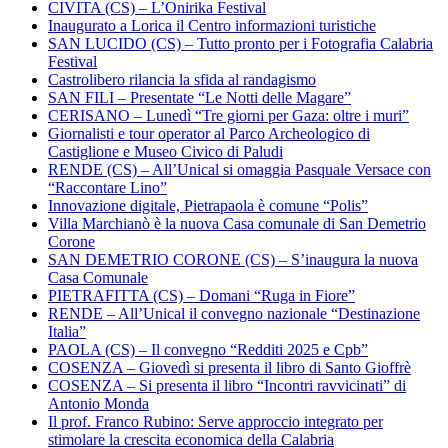
CIVITA (CS) – L’Onirika Festival
Inaugurato a Lorica il Centro informazioni turistiche
SAN LUCIDO (CS) – Tutto pronto per i Fotografia Calabria
Festival
Castrolibero rilancia la sfida al randagismo
SAN FILI – Presentate “Le Notti delle Magare”
CERISANO – Lunedì “Tre giorni per Gaza: oltre i muri”
Giornalisti e tour operator al Parco Archeologico di
Castiglione e Museo Civico di Paludi
RENDE (CS) – All’Unical si omaggia Pasquale Versace con
“Raccontare Lino”
Innovazione digitale, Pietrapaola è comune “Polis”
Villa Marchianò è la nuova Casa comunale di San Demetrio
Corone
SAN DEMETRIO CORONE (CS) – S’inaugura la nuova
Casa Comunale
PIETRAFITTA (CS) – Domani “Ruga in Fiore”
RENDE – All’Unical il convegno nazionale “Destinazione
Italia”
PAOLA (CS) – Il convegno “Redditi 2025 e Cpb”
COSENZA – Giovedì si presenta il libro di Santo Gioffrè
COSENZA – Si presenta il libro “Incontri ravvicinati” di
Antonio Monda
Il prof. Franco Rubino: Serve approccio integrato per
stimolare la crescita economica della Calabria