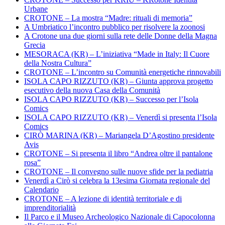
Urbane
CROTONE – La mostra “Madre: rituali di memoria”
A Umbriatico l’incontro pubblico per risolvere la zoonosi
A Crotone una due giorni sulla rete delle Donne della Magna
Grecia
MESORACA (KR) – L’iniziativa “Made in Italy: Il Cuore
della Nostra Cultura”
CROTONE – L’incontro su Comunità energetiche rinnovabili
ISOLA CAPO RIZZUTO (KR) – Giunta approva progetto
esecutivo della nuova Casa della Comunità
ISOLA CAPO RIZZUTO (KR) – Successo per l’Isola
Comics
ISOLA CAPO RIZZUTO (KR) – Venerdì si presenta l’Isola
Comics
CIRÒ MARINA (KR) – Mariangela D’Agostino presidente
Avis
CROTONE – Si presenta il libro “Andrea oltre il pantalone
rosa”
CROTONE – Il convegno sulle nuove sfide per la pediatria
Venerdì a Cirò si celebra la 13esima Giornata regionale del
Calendario
CROTONE – A lezione di identità territoriale e di
imprenditorialità
Il Parco e il Museo Archeologico Nazionale di Capocolonna