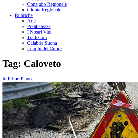
Consiglio Regionale
Giunta Regionale
Rubriche
Arte
Prelibatezze
I Nostri Vini
Tradizioni
Calabria Suona
Luoghi del Cuore
Tag:
Caloveto
In Primo Piano