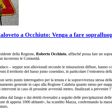
Caloveto a Occhiuto: Venga a fare sopralluo
residente della Regione,
Roberto Occhiuto
, affinché possa fare un sopr
cui incorrono le Comunità.
indaco – seppur non alluvionali secondo le misurazioni diffuse, hanno co
ni il territorio del basso jonio cosentino, in particolare l’entroterra del
 serio punto interrogativo per la tenuta e la sopravvivenza stessa delle 
dinamento generale in capo alla Regione Calabria quanto meno per mappar
interventi in caso di prossime avversità meteo, finalizzati a prevenire l’
adina dal fango e dai detriti riversatisi a seguito delle precipitazioni dell
une di appena 1000 abitanti», ha scandito Mazza, confermando la massi
uturo.