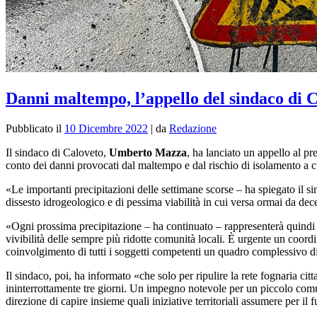
Danni maltempo, l’appello del sindaco di 
Pubblicato il
10 Dicembre 2022
|
da
Redazione
Il sindaco di Caloveto,
Umberto Mazza
, ha lanciato un appello al p
conto dei danni provocati dal maltempo e dal rischio di isolamento a 
«Le importanti precipitazioni delle settimane scorse – ha spiegato il s
dissesto idrogeologico e di pessima viabilità in cui versa ormai da decen
«Ogni prossima precipitazione – ha continuato – rappresenterà quindi un
vivibilità delle sempre più ridotte comunità locali. È urgente un coor
coinvolgimento di tutti i soggetti competenti un quadro complessivo di 
Il sindaco, poi, ha informato «che solo per ripulire la rete fognaria citt
ininterrottamente tre giorni. Un impegno notevole per un piccolo com
direzione di capire insieme quali iniziative territoriali assumere per il f