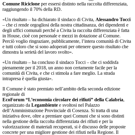
Comune Riciclone
per essersi distinto nella raccolta differenziata,
raggiungendo il 70% della RD.
«Un risultato – ha dichiarato il sindaco di Civita,
Alessandro Tocci
– che ci rende orgogliosi della nostra cittadinanza, dei dipendenti e
degli uffici comunali perché a Civita la raccolta differenziata è fatta
in House, cioè con personale e mezzi in dotazione al Comune.
Perciò voglio ringraziare, pubblicamente, l’intera comunità di Civita
e tutti coloro che si sono adoperati per ottenere questo risultato che
dimostra la serietà del lavoro svolto».
«Un risultato – ha concluso il sindaco Tocci – che ci soddisfa
pienamente per il 2018, un anno non certamente facile per la
comunità di Civita, e che ci stimola a fare meglio. La strada
intrapresa è quella giusta».
Il Comune è stato premiato nell’ambito della seconda edizione
regionale di
EcoForum “L’economia circolare dei rifiuti” della Calabria
,
organizzato da
Legambiente
e svoltosi nel Palazzo
dell’Amministrazione Provinciale di Cosenza. Si tratta di una
iniziativa dove, oltre a premiare quei Comuni che si sono distinti
nella gestione della raccolta differenziata dei rifiuti e per la
valorizzazione di materiali recuperati, si è discusso delle proposte
concrete per una migliore gestione dei rifiuti nella Regione. Il