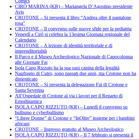
Comics
CIRÒ MARINA (KR) – Mariangela D’Agostino presidente
Avis
CROTONE – Si presenta il libro “Andrea oltre il pantalone
rosa”
CROTONE – Il convegno sulle nuove sfide per la pediatria
Venerdì a Cirò si celebra la 13esima Giornata regionale del
Calendario
CROTONE – A lezione di identità territoriale e di
imprenditorialità
Il Parco e il Museo Archeologico Nazionale di Capocolonna
alle Giornate Fai
Isola Capo Rizzuto ha la sua oasi canina della legalità
Naufragio di Cutro, sono passati due anni, ma Crotone non ha
dimenticato
CROTONE – Si presenta la delegazione Fai di Crotone e
Santa Severina
All’Ospedale di Crotone al via i lavori per il Reparto di
Emodinamica
ISOLA CAPO RIZZUTO (KR) – Lunedì il convegno su
bullismo e cyberbullismo
“Libere Donne” di Crotone e “InOltre” insieme per i bambini
africani
CROTONE – Ingresso gratuito al Museo Archeologico
ISOLA CAPO RIZZUTO (KR) – Il 7 febbraio si presenta il