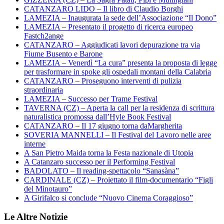
CATANZARO LIDO – Il libro di Claudio Borghi
LAMEZIA – Inaugurata la sede dell’Associazione “Il Dono”
LAMEZIA – Presentato il progetto di ricerca europeo
Fastch2ange
CATANZARO – Aggiudicati lavori depurazione tra via
Fiume Busento e Barone
LAMEZIA – Venerdì “La cura” presenta la proposta di legge
per trasformare in spoke gli ospedali montani della Calabria
CATANZARO – Proseguono interventi di pulizia
straordinaria
LAMEZIA – Successo per Trame Festival
TAVERNA (CZ) – Aperta la call per la residenza di scrittura
naturalistica promossa dall’Hyle Book Festival
CATANZARO – Il 17 giugno torna daMargherita
SOVERIA MANNELLI – Il Festival del Lavoro nelle aree
interne
A San Pietro Maida torna la Festa nazionale di Utopia
A Catanzaro successo per il Performing Festival
BADOLATO – Il reading-spettacolo “Sanasàna”
CARDINALE (CZ) – Proiettato il film-documentario “Figli
del Minotauro”
A Girifalco si conclude “Nuovo Cinema Coraggioso”
Le Altre Notizie