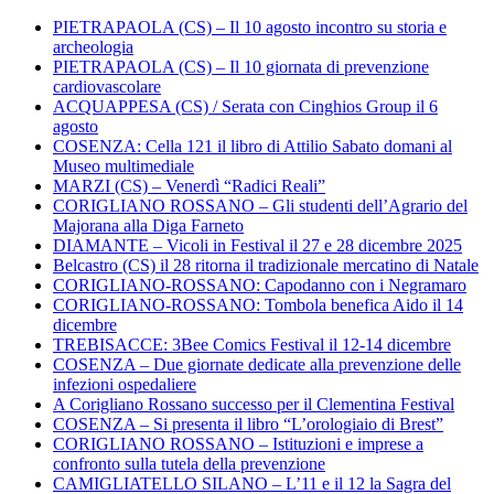
PIETRAPAOLA (CS) – Il 10 agosto incontro su storia e
archeologia
PIETRAPAOLA (CS) – Il 10 giornata di prevenzione
cardiovascolare
ACQUAPPESA (CS) / Serata con Cinghios Group il 6
agosto
COSENZA: Cella 121 il libro di Attilio Sabato domani al
Museo multimediale
MARZI (CS) – Venerdì “Radici Reali”
CORIGLIANO ROSSANO – Gli studenti dell’Agrario del
Majorana alla Diga Farneto
DIAMANTE – Vicoli in Festival il 27 e 28 dicembre 2025
Belcastro (CS) il 28 ritorna il tradizionale mercatino di Natale
CORIGLIANO-ROSSANO: Capodanno con i Negramaro
CORIGLIANO-ROSSANO: Tombola benefica Aido il 14
dicembre
TREBISACCE: 3Bee Comics Festival il 12-14 dicembre
COSENZA – Due giornate dedicate alla prevenzione delle
infezioni ospedaliere
A Corigliano Rossano successo per il Clementina Festival
COSENZA – Si presenta il libro “L’orologiaio di Brest”
CORIGLIANO ROSSANO – Istituzioni e imprese a
confronto sulla tutela della prevenzione
CAMIGLIATELLO SILANO – L’11 e il 12 la Sagra del