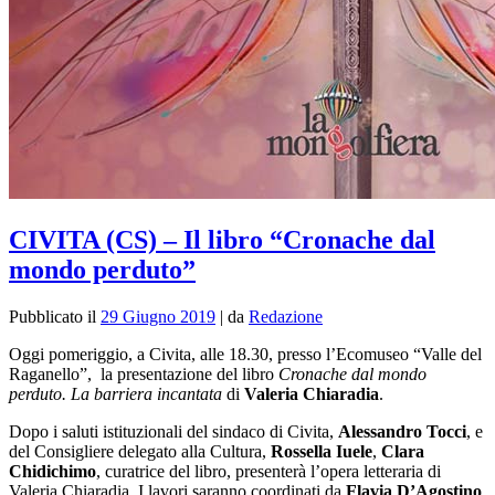
CIVITA (CS) – Il libro “Cronache dal
mondo perduto”
Pubblicato il
29 Giugno 2019
|
da
Redazione
Oggi pomeriggio, a Civita, alle 18.30, presso l’Ecomuseo “Valle del
Raganello”, la presentazione del libro
Cronache dal mondo
perduto. La barriera incantata
di
Valeria Chiaradia
.
Dopo i saluti istituzionali del sindaco di Civita,
Alessandro Tocci
, e
del Consigliere delegato alla Cultura,
Rossella Iuele
,
Clara
Chidichimo
, curatrice del libro, presenterà l’opera letteraria di
Valeria Chiaradia. I lavori saranno coordinati da
Flavia D’Agostino
,