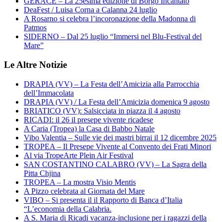
GERACE – La 25esima edizione di Borgo Incantato
DeaFest / Luisa Corna a Calanna 24 luglio
A Rosarno si celebra l’incoronazione della Madonna di
Patmos
SIDERNO – Dal 25 luglio “Immersi nel Blu-Festival del
Mare”
Le Altre Notizie
DRAPIA (VV) – La Festa dell’Amicizia alla Parrocchia
dell’Immacolata
DRAPIA (VV) / La Festa dell’Amicizia domenica 9 agosto
BRIATICO (VV): Salsicciata in piazza il 4 agosto
RICADI: il 26 il presepe vivente ricadese
A Caria (Tropea) la Casa di Babbo Natale
Vibo Valentia – Sulle vie dei mastri birrai il 12 dicembre 2025
TROPEA – Il Presepe Vivente al Convento dei Frati Minori
Al via TropeArte Plein Air Festival
SAN COSTANTINO CALABRO (VV) – La Sagra della
Pitta Chjina
TROPEA – La mostra Visio Mentis
A Pizzo celebrata al Giornata del Mare
VIBO – Si presenta il il Rapporto di Banca d’Italia
“L’economia della Calabria.
A S. Maria di Ricadi vacanza-inclusione per i ragazzi della