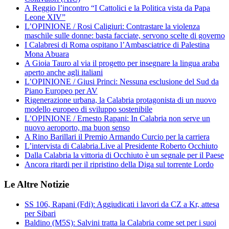
A Reggio l’incontro “I Cattolici e la Politica vista da Papa
Leone XIV”
L’OPINIONE / Rosi Caligiuri: Contrastare la violenza
maschile sulle donne: basta facciate, servono scelte di governo
I Calabresi di Roma ospitano l’Ambasciatrice di Palestina
Mona Abuara
A Gioia Tauro al via il progetto per insegnare la lingua araba
aperto anche agli italiani
L’OPINIONE / Giusi Princi: Nessuna esclusione del Sud da
Piano Europeo per AV
Rigenerazione urbana, la Calabria protagonista di un nuovo
modello europeo di sviluppo sostenibile
L’OPINIONE / Ernesto Rapani: In Calabria non serve un
nuovo aeroporto, ma buon senso
A Rino Barillari il Premio Armando Curcio per la carriera
L’intervista di Calabria.Live al Presidente Roberto Occhiuto
Dalla Calabria la vittoria di Occhiuto è un segnale per il Paese
Ancora ritardi per il ripristino della Diga sul torrente Lordo
Le Altre Notizie
SS 106, Rapani (Fdi): Aggiudicati i lavori da CZ a Kr, attesa
per Sibari
Baldino (M5S): Salvini tratta la Calabria come set per i suoi