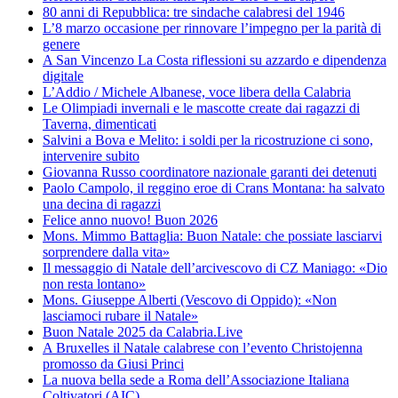
80 anni di Repubblica: tre sindache calabresi del 1946
L’8 marzo occasione per rinnovare l’impegno per la parità di
genere
A San Vincenzo La Costa riflessioni su azzardo e dipendenza
digitale
L’Addio / Michele Albanese, voce libera della Calabria
Le Olimpiadi invernali e le mascotte create dai ragazzi di
Taverna, dimenticati
Salvini a Bova e Melito: i soldi per la ricostruzione ci sono,
intervenire subito
Giovanna Russo coordinatore nazionale garanti dei detenuti
Paolo Campolo, il reggino eroe di Crans Montana: ha salvato
una decina di ragazzi
Felice anno nuovo! Buon 2026
Mons. Mimmo Battaglia: Buon Natale: che possiate lasciarvi
sorprendere dalla vita»
Il messaggio di Natale dell’arcivescovo di CZ Maniago: «Dio
non resta lontano»
Mons. Giuseppe Alberti (Vescovo di Oppido): «Non
lasciamoci rubare il Natale»
Buon Natale 2025 da Calabria.Live
A Bruxelles il Natale calabrese con l’evento Christojenna
promosso da Giusi Princi
La nuova bella sede a Roma dell’Associazione Italiana
Coltivatori (AIC)