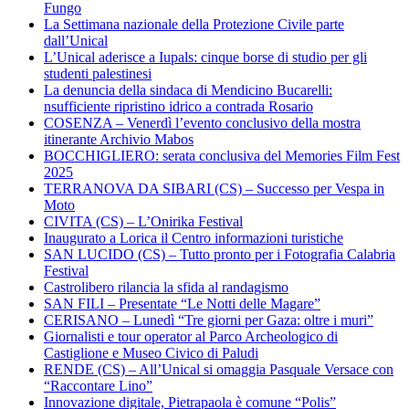
Fungo
La Settimana nazionale della Protezione Civile parte
dall’Unical
L’Unical aderisce a Iupals: cinque borse di studio per gli
studenti palestinesi
La denuncia della sindaca di Mendicino Bucarelli:
nsufficiente ripristino idrico a contrada Rosario
COSENZA – Venerdì l’evento conclusivo della mostra
itinerante Archivio Mabos
BOCCHIGLIERO: serata conclusiva del Memories Film Fest
2025
TERRANOVA DA SIBARI (CS) – Successo per Vespa in
Moto
CIVITA (CS) – L’Onirika Festival
Inaugurato a Lorica il Centro informazioni turistiche
SAN LUCIDO (CS) – Tutto pronto per i Fotografia Calabria
Festival
Castrolibero rilancia la sfida al randagismo
SAN FILI – Presentate “Le Notti delle Magare”
CERISANO – Lunedì “Tre giorni per Gaza: oltre i muri”
Giornalisti e tour operator al Parco Archeologico di
Castiglione e Museo Civico di Paludi
RENDE (CS) – All’Unical si omaggia Pasquale Versace con
“Raccontare Lino”
Innovazione digitale, Pietrapaola è comune “Polis”