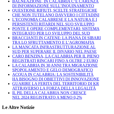
BALNEAZIONE, IN CALABRIA C’È CARENZA
DI INFORMAZIONE SULL’INQUINAMENTO
QUESTIONE RIFIUTI, SCELTE STRATEGICHE
CHE NON TUTELANO DAVVERO I CITTADINI
L’ECONOMIA CALABRESE E LA NATURA E I
PERSISTENTI RITARDI NEL SUO SVILUPPO
PONTE E OPERE COMPLEMENTARI: SISTEMA
INTEGRATO PER LO SVILUPPO DEL SUD
BRACCIANTI IN CATENE: LA PIANA DI SIBARI
TRA LO SFRUTTAMENTO E L’AGROMAFIA
LA MANCATA INFRASTRUTTURAZIONE AL
SUD PER SUPERARE IL DIVARIO NEL PAESE
CARO BENZINA, LA CALABRIA PER IL PIENO
REGISTRATI RINCARI FINO A OLTRE 2 EURO
LA CALABRIA IN 30 ANNI TRA MIGRAZIONE
SPOPOLAMENTO E GELO DEMOGRAFICO
ACQUA IN CALABRIA: LA SOSTENIBILITÀ
HA BISOGNO DI OBIETTIVI DI INNOVAZIONE
GUARIRE LA FERITA DEL TERRITORIO DI KR
ATTRAVERSO LA FORZA DELLA LEGALITÀ
IL PIL DELLA CALABRIA NON CRESCE
NEL 2024 REGISTRATO A MENO 0,2%
Le Altre Notizie