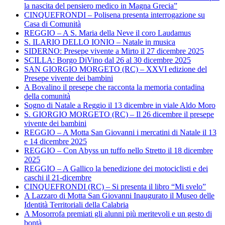
la nascita del pensiero medico in Magna Grecia”
CINQUEFRONDI – Polisena presenta interrogazione su
Casa di Comunità
REGGIO – A S. Maria della Neve il coro Laudamus
S. ILARIO DELLO IONIO – Natale in musica
SIDERNO: Presepe vivente a Mirto il 27 dicembre 2025
SCILLA: Borgo DiVino dal 26 al 30 dicembre 2025
SAN GIORGIO MORGETO (RC) – XXVI edizione del
Presepe vivente dei bambini
A Bovalino il presepe che racconta la memoria contadina
della comunità
Sogno di Natale a Reggio il 13 dicembre in viale Aldo Moro
S. GIORGIO MORGETO (RC) – Il 26 dicembre il presepe
vivente dei bambini
REGGIO – A Motta San Giovanni i mercatini di Natale il 13
e 14 dicembre 2025
REGGIO – Con Abyss un tuffo nello Stretto il 18 dicembre
2025
REGGIO – A Gallico la benedizione dei motociclisti e dei
caschi il 21-dicembre
CINQUEFRONDI (RC) – Si presenta il libro “Mi svelo”
A Lazzaro di Motta San Giovanni Inaugurato il Museo delle
Identità Territoriali della Calabria
A Mosorrofa premiati gli alunni più meritevoli e un gesto di
bontà