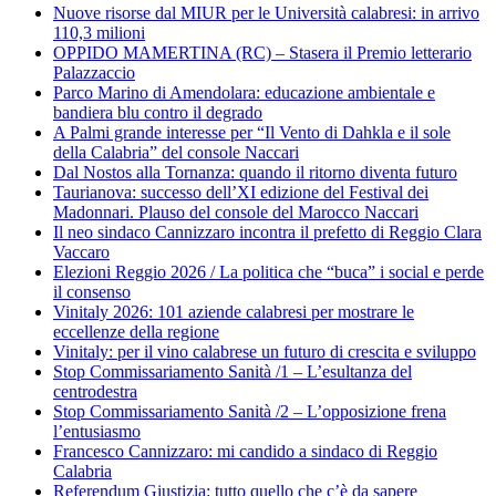
Nuove risorse dal MIUR per le Università calabresi: in arrivo
110,3 milioni
OPPIDO MAMERTINA (RC) – Stasera il Premio letterario
Palazzaccio
Parco Marino di Amendolara: educazione ambientale e
bandiera blu contro il degrado
A Palmi grande interesse per “Il Vento di Dahkla e il sole
della Calabria” del console Naccari
Dal Nostos alla Tornanza: quando il ritorno diventa futuro
Taurianova: successo dell’XI edizione del Festival dei
Madonnari. Plauso del console del Marocco Naccari
Il neo sindaco Cannizzaro incontra il prefetto di Reggio Clara
Vaccaro
Elezioni Reggio 2026 / La politica che “buca” i social e perde
il consenso
Vinitaly 2026: 101 aziende calabresi per mostrare le
eccellenze della regione
Vinitaly: per il vino calabrese un futuro di crescita e sviluppo
Stop Commissariamento Sanità /1 – L’esultanza del
centrodestra
Stop Commissariamento Sanità /2 – L’opposizione frena
l’entusiasmo
Francesco Cannizzaro: mi candido a sindaco di Reggio
Calabria
Referendum Giustizia: tutto quello che c’è da sapere