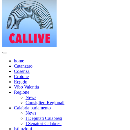
home
Catanzaro
Cosenza
Crotone
Reggio
Vibo Valentia
Regione
News
Consiglieri Regionali
Calabria parlamento
News
I Deputati Calabresi
I Senatori Calabresi
Istituzioni