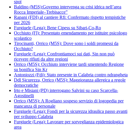
spot
Baldino (M5S):Governo intervenga su crisi idrica nell’area
Rocca Imperiale–Trebisacce”
Rapani (FDI) al cantiere Rfi: Confermato rispetto tempistiche
per 2026
Furgiuele (Lega): Bene Cipess su Sibari-Co-Ro
Occhiuto (FI): Presentato emendamento per istituire psicologo
scolastico
Tirocinanti, Orrico (M5S): Dove sono i soldi promessi da
Occhiuto?
Furgiuele (Lega): Confrontiamoci sui dati, Sin non può
ricevere rifiuti da altre regioni
Orrico (M5S): Occhiuto interviene tardi smentendo Regione
su bonifica Sin Kr
Antoniozzi (Fdi): Stato presente in Calabria contro ndrangheta
Ddl Sicurezza, Orrico (M5S): Maggioranza allergica a regole
democratiche
Irto e Misiani (PD) interrogano Salvini su caso Scarcella-
Agostinelli
Orrico (M5S): A Rogliano sospeso servizio di logopedia per
mancanza di personale
Furgiuele (Lega): Fondi per la sicurezza idraulica passo avanti
per sviluppo Calabria
Furgiuele (Lega): Lavorare per sorveglianza epidemiologica
area