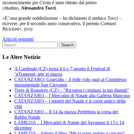
riconoscimento per Civita è stato ritirato dal primo
cittadino,
Alessandro Tocci
.
«E’ una grande soddisfazione – ha dichiarato il sindaco Tocci –
ricevere, per il secondo anno consecutivo, il premio
Comuni
Ricicloni
». (rcs)
Navigazione
Articoli seguenti
articoli
Le Altre Notizie
A Cardinale (CZ) torna il 6 e 7 agosto il Festival di
‘nTramenti: arte in piazza
CATANZARO: Graecalis – il folle volo oggi al Complesso
monumentale San Giovanni
Torre di Ruggiero (CZ) – “Riconosci cristiano la tua dignità”
CATANZARO – I Mercatini di Natale alla Galleria Mancuso
CATANZARO – I misteri del Natale e il cuore antico della
città
CATANZARO – Il 14 da piazza Prefettura la corsa dei
Babbo Natale
LAMEZIA – I Mercatini di Natale del Savutano il 13 e 14
dicembre
LAMEZIA – Sabato il libro “Me la sono andata a cercare”