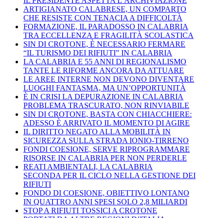
IL PRESIDENTE ASPETTA L’ARCHIVIAZIONE
ARTIGIANATO CALABRESE, UN COMPARTO
CHE RESISTE CON TENACIA A DIFFICOLTÀ
FORMAZIONE, IL PARADOSSO IN CALABRIA
TRA ECCELLENZA E FRAGILITÀ SCOLASTICA
SIN DI CROTONE, È NECESSARIO FERMARE
“IL TURISMO DEI RIFIUTI” IN CALABRIA
LA CALABRIA E 55 ANNI DI REGIONALISMO
TANTE LE RIFORME ANCORA DA ATTUARE
LE AREE INTERNE NON DEVONO DIVENTARE
LUOGHI FANTASMA, MA UN’OPPORTUNITÀ
È IN CRISI LA DEPURAZIONE IN CALABRIA
PROBLEMA TRASCURATO, NON RINVIABILE
SIN DI CROTONE, BASTA CON CHIACCHIERE:
ADESSO È ARRIVATO IL MOMENTO DI AGIRE
IL DIRITTO NEGATO ALLA MOBILITÀ IN
SICUREZZA SULLA STRADA IONIO-TIRRENO
FONDI COESIONE, SERVE RIPROGRAMMARE
RISORSE IN CALABRIA PER NON PERDERLE
REATI AMBIENTALI, LA CALABRIA
SECONDA PER IL CICLO NELLA GESTIONE DEI
RIFIUTI
FONDO DI COESIONE, OBIETTIVO LONTANO
IN QUATTRO ANNI SPESI SOLO 2,8 MILIARDI
STOP A RIFIUTI TOSSICI A CROTONE