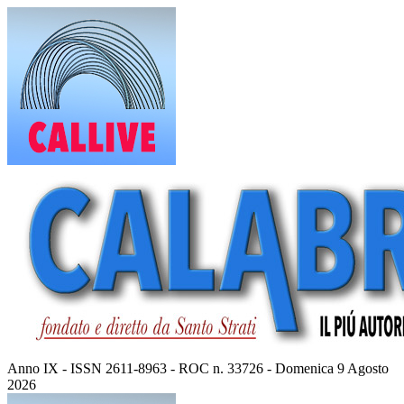
Vai
al
contenuto
Anno IX - ISSN 2611-8963 - ROC n. 33726 - Domenica 9 Agosto
2026