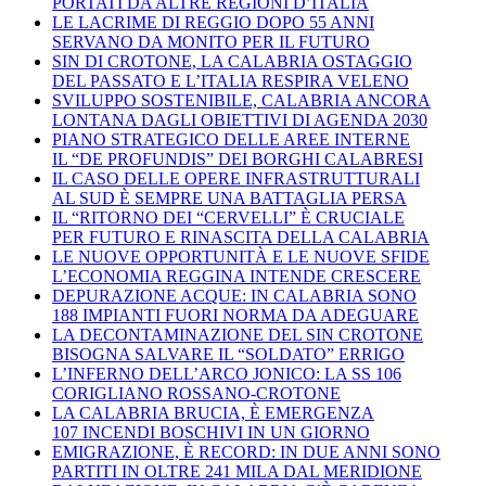
PORTATI DA ALTRE REGIONI D’ITALIA
LE LACRIME DI REGGIO DOPO 55 ANNI
SERVANO DA MONITO PER IL FUTURO
SIN DI CROTONE, LA CALABRIA OSTAGGIO
DEL PASSATO E L’ITALIA RESPIRA VELENO
SVILUPPO SOSTENIBILE, CALABRIA ANCORA
LONTANA DAGLI OBIETTIVI DI AGENDA 2030
PIANO STRATEGICO DELLE AREE INTERNE
IL “DE PROFUNDIS” DEI BORGHI CALABRESI
IL CASO DELLE OPERE INFRASTRUTTURALI
AL SUD È SEMPRE UNA BATTAGLIA PERSA
IL “RITORNO DEI “CERVELLI” È CRUCIALE
PER FUTURO E RINASCITA DELLA CALABRIA
LE NUOVE OPPORTUNITÀ E LE NUOVE SFIDE
L’ECONOMIA REGGINA INTENDE CRESCERE
DEPURAZIONE ACQUE: IN CALABRIA SONO
188 IMPIANTI FUORI NORMA DA ADEGUARE
LA DECONTAMINAZIONE DEL SIN CROTONE
BISOGNA SALVARE IL “SOLDATO” ERRIGO
L’INFERNO DELL’ARCO JONICO: LA SS 106
CORIGLIANO ROSSANO-CROTONE
LA CALABRIA BRUCIA, È EMERGENZA
107 INCENDI BOSCHIVI IN UN GIORNO
EMIGRAZIONE, È RECORD: IN DUE ANNI SONO
PARTITI IN OLTRE 241 MILA DAL MERIDIONE