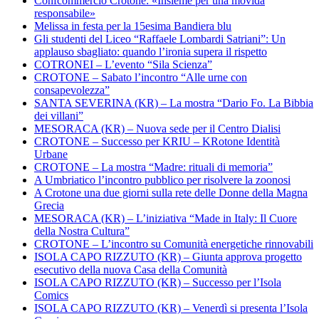
Confcommercio Crotone: «Insieme per una movida
responsabile»
Melissa in festa per la 15esima Bandiera blu
Gli studenti del Liceo “Raffaele Lombardi Satriani”: Un
applauso sbagliato: quando l’ironia supera il rispetto
COTRONEI – L’evento “Sila Scienza”
CROTONE – Sabato l’incontro “Alle urne con
consapevolezza”
SANTA SEVERINA (KR) – La mostra “Dario Fo. La Bibbia
dei villani”
MESORACA (KR) – Nuova sede per il Centro Dialisi
CROTONE – Successo per KRIU – KRotone Identità
Urbane
CROTONE – La mostra “Madre: rituali di memoria”
A Umbriatico l’incontro pubblico per risolvere la zoonosi
A Crotone una due giorni sulla rete delle Donne della Magna
Grecia
MESORACA (KR) – L’iniziativa “Made in Italy: Il Cuore
della Nostra Cultura”
CROTONE – L’incontro su Comunità energetiche rinnovabili
ISOLA CAPO RIZZUTO (KR) – Giunta approva progetto
esecutivo della nuova Casa della Comunità
ISOLA CAPO RIZZUTO (KR) – Successo per l’Isola
Comics
ISOLA CAPO RIZZUTO (KR) – Venerdì si presenta l’Isola