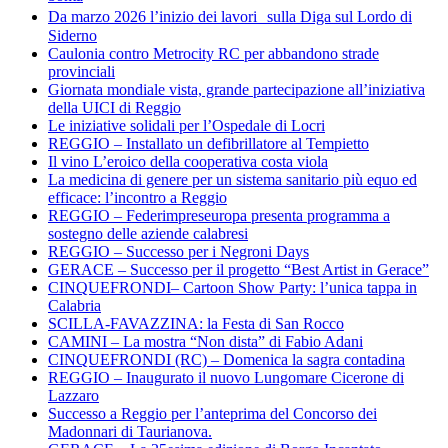
Da marzo 2026 l’inizio dei lavori sulla Diga sul Lordo di
Siderno
Caulonia contro Metrocity RC per abbandono strade
provinciali
Giornata mondiale vista, grande partecipazione all’iniziativa
della UICI di Reggio
Le iniziative solidali per l’Ospedale di Locri
REGGIO – Installato un defibrillatore al Tempietto
Il vino L’eroico della cooperativa costa viola
La medicina di genere per un sistema sanitario più equo ed
efficace: l’incontro a Reggio
REGGIO – Federimpreseuropa presenta programma a
sostegno delle aziende calabresi
REGGIO – Successo per i Negroni Days
GERACE – Successo per il progetto “Best Artist in Gerace”
CINQUEFRONDI– Cartoon Show Party: l’unica tappa in
Calabria
SCILLA-FAVAZZINA: la Festa di San Rocco
CAMINI – La mostra “Non dista” di Fabio Adani
CINQUEFRONDI (RC) – Domenica la sagra contadina
REGGIO – Inaugurato il nuovo Lungomare Cicerone di
Lazzaro
Successo a Reggio per l’anteprima del Concorso dei
Madonnari di Taurianova.