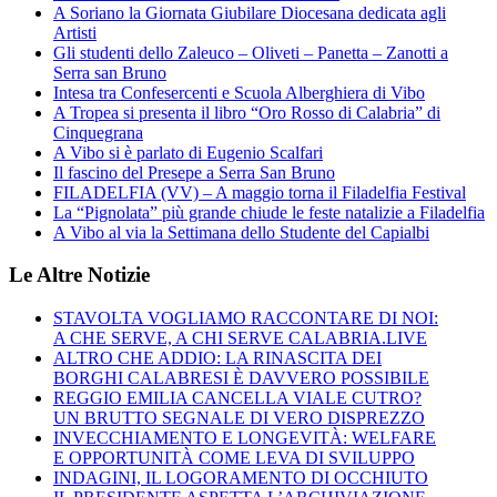
A Soriano la Giornata Giubilare Diocesana dedicata agli
Artisti
Gli studenti dello Zaleuco – Oliveti – Panetta – Zanotti a
Serra san Bruno
Intesa tra Confesercenti e Scuola Alberghiera di Vibo
A Tropea si presenta il libro “Oro Rosso di Calabria” di
Cinquegrana
A Vibo si è parlato di Eugenio Scalfari
Il fascino del Presepe a Serra San Bruno
FILADELFIA (VV) – A maggio torna il Filadelfia Festival
La “Pignolata” più grande chiude le feste natalizie a Filadelfia
A Vibo al via la Settimana dello Studente del Capialbi
Le Altre Notizie
STAVOLTA VOGLIAMO RACCONTARE DI NOI:
A CHE SERVE, A CHI SERVE CALABRIA.LIVE
ALTRO CHE ADDIO: LA RINASCITA DEI
BORGHI CALABRESI È DAVVERO POSSIBILE
REGGIO EMILIA CANCELLA VIALE CUTRO?
UN BRUTTO SEGNALE DI VERO DISPREZZO
INVECCHIAMENTO E LONGEVITÀ: WELFARE
E OPPORTUNITÀ COME LEVA DI SVILUPPO
INDAGINI, IL LOGORAMENTO DI OCCHIUTO