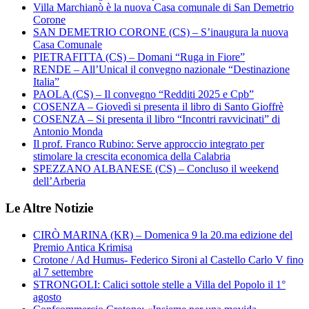
Villa Marchianò è la nuova Casa comunale di San Demetrio
Corone
SAN DEMETRIO CORONE (CS) – S’inaugura la nuova
Casa Comunale
PIETRAFITTA (CS) – Domani “Ruga in Fiore”
RENDE – All’Unical il convegno nazionale “Destinazione
Italia”
PAOLA (CS) – Il convegno “Redditi 2025 e Cpb”
COSENZA – Giovedì si presenta il libro di Santo Gioffrè
COSENZA – Si presenta il libro “Incontri ravvicinati” di
Antonio Monda
Il prof. Franco Rubino: Serve approccio integrato per
stimolare la crescita economica della Calabria
SPEZZANO ALBANESE (CS) – Concluso il weekend
dell’Arberia
Le Altre Notizie
CIRÒ MARINA (KR) – Domenica 9 la 20.ma edizione del
Premio Antica Krimisa
Crotone / Ad Humus- Federico Sironi al Castello Carlo V fino
al 7 settembre
STRONGOLI: Calici sottole stelle a Villa del Popolo il 1°
agosto