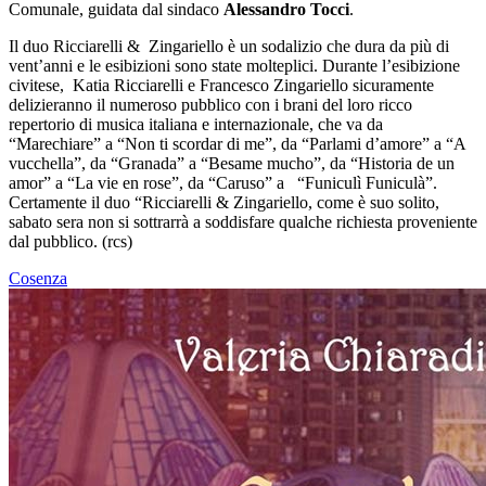
Comunale, guidata dal sindaco
Alessandro Tocci
.
Il duo Ricciarelli & Zingariello è un sodalizio che dura da più di
vent’anni e le esibizioni sono state molteplici. Durante l’esibizione
civitese, Katia Ricciarelli e Francesco Zingariello sicuramente
delizieranno il numeroso pubblico con i brani del loro ricco
repertorio di musica italiana e internazionale, che va da
“Marechiare” a “Non ti scordar di me”, da “Parlami d’amore” a “A
vucchella”, da “Granada” a “Besame mucho”, da “Historia de un
amor” a “La vie en rose”, da “Caruso” a “Funiculì Funiculà”.
Certamente il duo “Ricciarelli & Zingariello, come è suo solito,
sabato sera non si sottrarrà a soddisfare qualche richiesta proveniente
dal pubblico. (rcs)
Cosenza