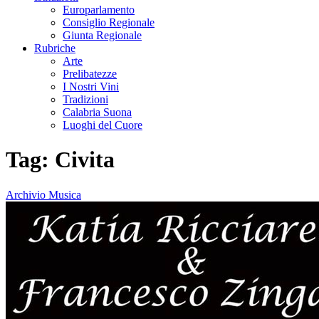
Europarlamento
Consiglio Regionale
Giunta Regionale
Rubriche
Arte
Prelibatezze
I Nostri Vini
Tradizioni
Calabria Suona
Luoghi del Cuore
Tag:
Civita
Archivio Musica