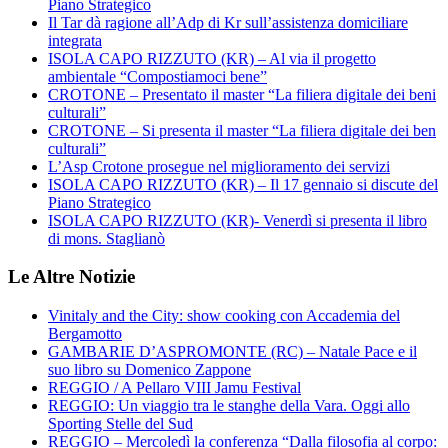
Piano Strategico
Il Tar dà ragione all’Adp di Kr sull’assistenza domiciliare
integrata
ISOLA CAPO RIZZUTO (KR) – Al via il progetto
ambientale “Compostiamoci bene”
CROTONE – Presentato il master “La filiera digitale dei beni
culturali”
CROTONE – Si presenta il master “La filiera digitale dei ben
culturali”
L’Asp Crotone prosegue nel miglioramento dei servizi
ISOLA CAPO RIZZUTO (KR) – Il 17 gennaio si discute del
Piano Strategico
ISOLA CAPO RIZZUTO (KR)- Venerdì si presenta il libro
di mons. Staglianò
Le Altre Notizie
Vinitaly and the City: show cooking con Accademia del
Bergamotto
GAMBARIE D’ASPROMONTE (RC) – Natale Pace e il
suo libro su Domenico Zappone
REGGIO / A Pellaro VIII Jamu Festival
REGGIO: Un viaggio tra le stanghe della Vara. Oggi allo
Sporting Stelle del Sud
REGGIO – Mercoledì la conferenza “Dalla filosofia al corpo: