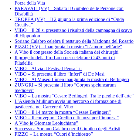
Forza della Vita
PARAVATI (VV) – Sabato il Giubileo delle Persone con
Disabilità
TROPEA (VV) – Il 2 giugno la prima edizione di “Onda
Creativa”
VIBO – Il 28 si presentano i risultati della campagna di scavo
di Hipponion
Soriano Calabro celebra il restauro della Madonna del Rosario
PIZZO (VV) – Inaugurata la mostra “L’amore nell’arte”
A Vibo il congresso della Società italiana dei chirurghi
Il progetto della Pro Loco per celebrare i 243 anni di
Filadelfia
VIBO – Al via il Festival Pensa Tu
VIBO – Si presenta il libro “Inferi” di De Masi
VIBO – Al Museo Lìmen inaugurata la mostra di Berlingeri
ZUNGRI – Si presenta il libro “Corpus speluncarum
medioevi”
VIBO – La mostra “Cesare Berlingeri. Tra le pieghe dell’arte”
L’Azienda Mulinum avvia un percorso di formazione di
pasticceria nel Carcere di Vibo
VIBO – Il 14 marzo la mostra “Cesare Berlingeri”
VIBO – Il convegno “Credito e finanza per l’impresa”
A Vibo le Giornate Leoluchiane”
Successo a Soriano Calabro per il Giubileo degli Artisti
PIZZO – La mostra “Cuori d’inchiostro”