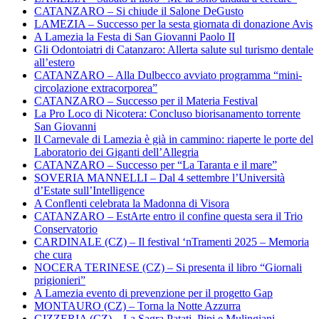
CATANZARO – Si chiude il Salone DeGusto
LAMEZIA – Successo per la sesta giornata di donazione Avis
A Lamezia la Festa di San Giovanni Paolo II
Gli Odontoiatri di Catanzaro: Allerta salute sul turismo dentale
all’estero
CATANZARO – Alla Dulbecco avviato programma “mini-
circolazione extracorporea”
CATANZARO – Successo per il Materia Festival
La Pro Loco di Nicotera: Concluso biorisanamento torrente
San Giovanni
Il Carnevale di Lamezia è già in cammino: riaperte le porte del
Laboratorio dei Giganti dell’Allegria
CATANZARO – Successo per “La Taranta e il mare”
SOVERIA MANNELLI – Dal 4 settembre l’Università
d’Estate sull’Intelligence
A Conflenti celebrata la Madonna di Visora
CATANZARO – EstArte entro il confine questa sera il Trio
Conservatorio
CARDINALE (CZ) – Il festival ‘nTramenti 2025 – Memoria
che cura
NOCERA TERINESE (CZ) – Si presenta il libro “Giornali
prigionieri”
A Lamezia evento di prevenzione per il progetto Gap
MONTAURO (CZ) – Torna la Notte Azzurra
GIZZERIA (CZ) – La Sagra Patati, Pipi e Mulingiani