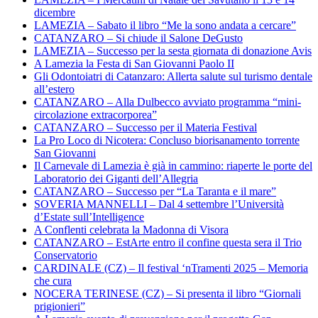
dicembre
LAMEZIA – Sabato il libro “Me la sono andata a cercare”
CATANZARO – Si chiude il Salone DeGusto
LAMEZIA – Successo per la sesta giornata di donazione Avis
A Lamezia la Festa di San Giovanni Paolo II
Gli Odontoiatri di Catanzaro: Allerta salute sul turismo dentale
all’estero
CATANZARO – Alla Dulbecco avviato programma “mini-
circolazione extracorporea”
CATANZARO – Successo per il Materia Festival
La Pro Loco di Nicotera: Concluso biorisanamento torrente
San Giovanni
Il Carnevale di Lamezia è già in cammino: riaperte le porte del
Laboratorio dei Giganti dell’Allegria
CATANZARO – Successo per “La Taranta e il mare”
SOVERIA MANNELLI – Dal 4 settembre l’Università
d’Estate sull’Intelligence
A Conflenti celebrata la Madonna di Visora
CATANZARO – EstArte entro il confine questa sera il Trio
Conservatorio
CARDINALE (CZ) – Il festival ‘nTramenti 2025 – Memoria
che cura
NOCERA TERINESE (CZ) – Si presenta il libro “Giornali
prigionieri”