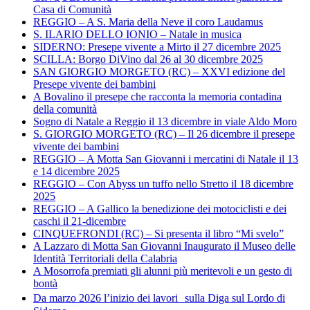
Casa di Comunità
REGGIO – A S. Maria della Neve il coro Laudamus
S. ILARIO DELLO IONIO – Natale in musica
SIDERNO: Presepe vivente a Mirto il 27 dicembre 2025
SCILLA: Borgo DiVino dal 26 al 30 dicembre 2025
SAN GIORGIO MORGETO (RC) – XXVI edizione del
Presepe vivente dei bambini
A Bovalino il presepe che racconta la memoria contadina
della comunità
Sogno di Natale a Reggio il 13 dicembre in viale Aldo Moro
S. GIORGIO MORGETO (RC) – Il 26 dicembre il presepe
vivente dei bambini
REGGIO – A Motta San Giovanni i mercatini di Natale il 13
e 14 dicembre 2025
REGGIO – Con Abyss un tuffo nello Stretto il 18 dicembre
2025
REGGIO – A Gallico la benedizione dei motociclisti e dei
caschi il 21-dicembre
CINQUEFRONDI (RC) – Si presenta il libro “Mi svelo”
A Lazzaro di Motta San Giovanni Inaugurato il Museo delle
Identità Territoriali della Calabria
A Mosorrofa premiati gli alunni più meritevoli e un gesto di
bontà
Da marzo 2026 l’inizio dei lavori sulla Diga sul Lordo di