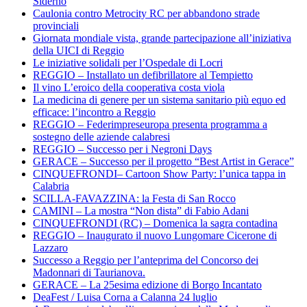
Siderno
Caulonia contro Metrocity RC per abbandono strade
provinciali
Giornata mondiale vista, grande partecipazione all’iniziativa
della UICI di Reggio
Le iniziative solidali per l’Ospedale di Locri
REGGIO – Installato un defibrillatore al Tempietto
Il vino L’eroico della cooperativa costa viola
La medicina di genere per un sistema sanitario più equo ed
efficace: l’incontro a Reggio
REGGIO – Federimpreseuropa presenta programma a
sostegno delle aziende calabresi
REGGIO – Successo per i Negroni Days
GERACE – Successo per il progetto “Best Artist in Gerace”
CINQUEFRONDI– Cartoon Show Party: l’unica tappa in
Calabria
SCILLA-FAVAZZINA: la Festa di San Rocco
CAMINI – La mostra “Non dista” di Fabio Adani
CINQUEFRONDI (RC) – Domenica la sagra contadina
REGGIO – Inaugurato il nuovo Lungomare Cicerone di
Lazzaro
Successo a Reggio per l’anteprima del Concorso dei
Madonnari di Taurianova.
GERACE – La 25esima edizione di Borgo Incantato
DeaFest / Luisa Corna a Calanna 24 luglio