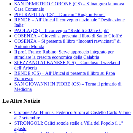
SAN DEMETRIO CORONE (CS) – S’inaugura la nuova
Casa Comunale
PIETRAFITTA (CS) – Domani “Ruga in Fiore”
RENDE – All’Unical il convegno nazionale “Destinazione
Italia”
PAOLA (CS) – Il convegno “Redditi 2025 e Cpb”
COSENZA – Giovedì si presenta il libro di Santo Gioffrè
COSENZA – Si presenta il libro “Incontri ravvicinati” di
Antonio Monda
Il prof. Franco Rubino: Serve approccio integrato per
stimolare la crescita economica della Calabria
SPEZZANO ALBANESE (CS) – Concluso il weekend
dell’Arberia
RENDE (CS) – All’Unical si presenta il libro su Papa
Francesco
SAN GIOVANNI IN FIORE (CS) – Torna il primario di
Medicina
Le Altre Notizie
Crotone / Ad Humus- Federico Sironi al Castello Carlo V fino
al 7 settembre
STRONGOLI: Calici sottole stelle a Villa del Popolo il 1°
agosto