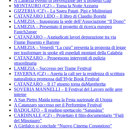
A Lamezia evento di prevenzione per il progetto Gap
MONTAURO (CZ) – Torna la Notte Azzurra
GIZZERIA (CZ) – La Sagra Patati, Pipi e Mulingiani
CATANZARO LIDO – Il libro di Claudio Borghi
LAMEZIA – Inaugurata la sede dell’Associazione “Il Dono”
LAMEZIA – Presentato il progetto di ricerca europeo
Fastch2ange
CATANZARO – Aggiudicati lavori depurazione tra via
Fiume Busento e Barone
LAMEZIA – Venerdì “La cura” presenta la proposta di legge
per trasformare in spoke gli ospedali montani della Calabria
CATANZARO – Proseguono interventi di pulizia
straordinaria
LAMEZIA – Successo per Trame Festival
TAVERNA (CZ) – Aperta la call per la residenza di scrittura
naturalistica promossa dall’Hyle Book Festival
CATANZARO – Il 17 giugno torna daMargherita
SOVERIA MANNELLI – Il Festival del Lavoro nelle aree
interne
A San Pietro Maida torna la Festa nazionale di Utopia
A Catanzaro successo per il Performing Festival
BADOLATO – Il reading-spettacolo “Sanasàna”
CARDINALE (CZ) – Proiettato il film-documentario “Figli
del Minotauro”
A Girifalco si conclude “Nuovo Cinema Coraggioso”