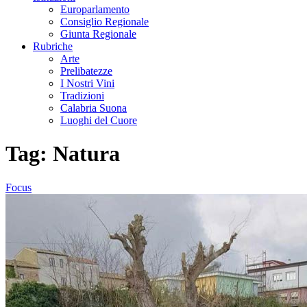
Europarlamento
Consiglio Regionale
Giunta Regionale
Rubriche
Arte
Prelibatezze
I Nostri Vini
Tradizioni
Calabria Suona
Luoghi del Cuore
Tag:
Natura
Focus