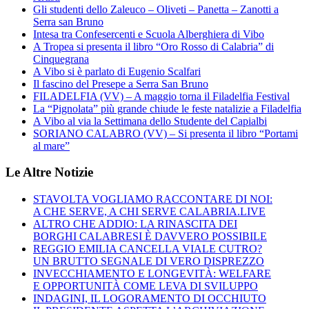
Gli studenti dello Zaleuco – Oliveti – Panetta – Zanotti a
Serra san Bruno
Intesa tra Confesercenti e Scuola Alberghiera di Vibo
A Tropea si presenta il libro “Oro Rosso di Calabria” di
Cinquegrana
A Vibo si è parlato di Eugenio Scalfari
Il fascino del Presepe a Serra San Bruno
FILADELFIA (VV) – A maggio torna il Filadelfia Festival
La “Pignolata” più grande chiude le feste natalizie a Filadelfia
A Vibo al via la Settimana dello Studente del Capialbi
SORIANO CALABRO (VV) – Si presenta il libro “Portami
al mare”
Le Altre Notizie
STAVOLTA VOGLIAMO RACCONTARE DI NOI:
A CHE SERVE, A CHI SERVE CALABRIA.LIVE
ALTRO CHE ADDIO: LA RINASCITA DEI
BORGHI CALABRESI È DAVVERO POSSIBILE
REGGIO EMILIA CANCELLA VIALE CUTRO?
UN BRUTTO SEGNALE DI VERO DISPREZZO
INVECCHIAMENTO E LONGEVITÀ: WELFARE
E OPPORTUNITÀ COME LEVA DI SVILUPPO
INDAGINI, IL LOGORAMENTO DI OCCHIUTO