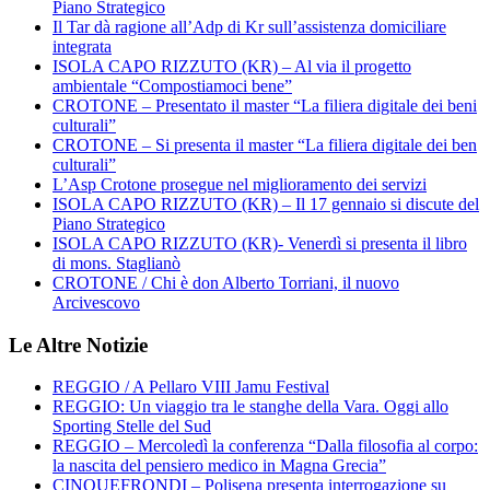
Piano Strategico
Il Tar dà ragione all’Adp di Kr sull’assistenza domiciliare
integrata
ISOLA CAPO RIZZUTO (KR) – Al via il progetto
ambientale “Compostiamoci bene”
CROTONE – Presentato il master “La filiera digitale dei beni
culturali”
CROTONE – Si presenta il master “La filiera digitale dei ben
culturali”
L’Asp Crotone prosegue nel miglioramento dei servizi
ISOLA CAPO RIZZUTO (KR) – Il 17 gennaio si discute del
Piano Strategico
ISOLA CAPO RIZZUTO (KR)- Venerdì si presenta il libro
di mons. Staglianò
CROTONE / Chi è don Alberto Torriani, il nuovo
Arcivescovo
Le Altre Notizie
REGGIO / A Pellaro VIII Jamu Festival
REGGIO: Un viaggio tra le stanghe della Vara. Oggi allo
Sporting Stelle del Sud
REGGIO – Mercoledì la conferenza “Dalla filosofia al corpo:
la nascita del pensiero medico in Magna Grecia”
CINQUEFRONDI – Polisena presenta interrogazione su