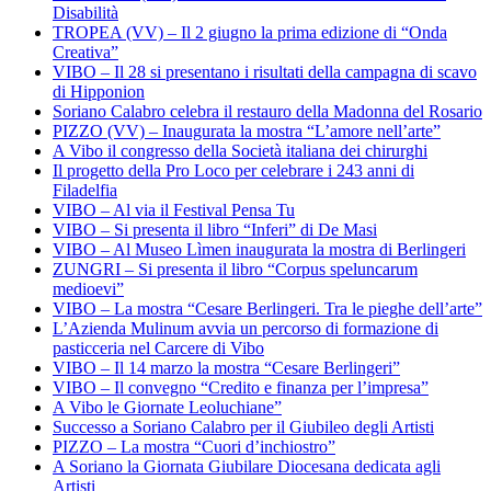
Disabilità
TROPEA (VV) – Il 2 giugno la prima edizione di “Onda
Creativa”
VIBO – Il 28 si presentano i risultati della campagna di scavo
di Hipponion
Soriano Calabro celebra il restauro della Madonna del Rosario
PIZZO (VV) – Inaugurata la mostra “L’amore nell’arte”
A Vibo il congresso della Società italiana dei chirurghi
Il progetto della Pro Loco per celebrare i 243 anni di
Filadelfia
VIBO – Al via il Festival Pensa Tu
VIBO – Si presenta il libro “Inferi” di De Masi
VIBO – Al Museo Lìmen inaugurata la mostra di Berlingeri
ZUNGRI – Si presenta il libro “Corpus speluncarum
medioevi”
VIBO – La mostra “Cesare Berlingeri. Tra le pieghe dell’arte”
L’Azienda Mulinum avvia un percorso di formazione di
pasticceria nel Carcere di Vibo
VIBO – Il 14 marzo la mostra “Cesare Berlingeri”
VIBO – Il convegno “Credito e finanza per l’impresa”
A Vibo le Giornate Leoluchiane”
Successo a Soriano Calabro per il Giubileo degli Artisti
PIZZO – La mostra “Cuori d’inchiostro”
A Soriano la Giornata Giubilare Diocesana dedicata agli
Artisti