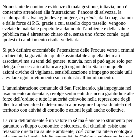
Nonostante le continue evidenze di mala gestione, tuttavia, non è
consentito arrendersi alla frustrazione: l’ancora di salvezza, la
scialuppa di salvataggio deve giungere,
in primis
, dalla magistratura
e dalle forze di P.G. grazie a cui, tassello dopo tassello, vengono
svelate le malefatte perpetrate a danno dell’ambiente e della salute
pubblica ma è altrettanto chiaro che, senza uno sforzo corale, ogni
ipotesi di cambiamento risulta velleitaria.
Si può definire encomiabile l’attenzione delle Procure verso i crimini
ambientali, la gravità dei quali è assimilabile a quella dei reati
associativi ma su temi del genere, tuttavia, non si può agire solo per
delega: è necessario affiancare gli organi dello Stato con quelle
azioni civiche di vigilanza, sensibilizzazione e impegno sociale utili
a evitare ogni arretramento sul contrasto all’inquinamento.
L’amministrazione comunale di San Ferdinando, già impegnata nel
risanamento ambientale, rivolge sentimenti di sincera gratitudine alle
forze dell’ordine e tutte le autorità coinvolte nella repressione degli
illeciti ambientali ed è determinata a proseguire l’opera di tutela del
territorio con attività di controllo e azioni legali anche collettive.
La cura dell’ambiente è un valore in sé ma è anche lo strumento per
garantire sviluppo economico e sicurezza dei cittadini; esiste una
relazione diretta tra salute e ambiente, così come tra tutela ecologica
ed economia locale. Molte comunità, in Calabria, subiscono le gravi