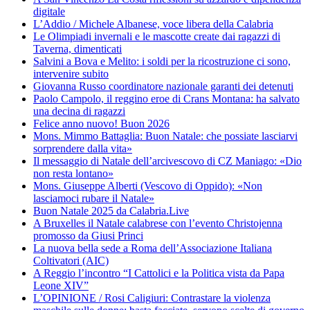
digitale
L’Addio / Michele Albanese, voce libera della Calabria
Le Olimpiadi invernali e le mascotte create dai ragazzi di
Taverna, dimenticati
Salvini a Bova e Melito: i soldi per la ricostruzione ci sono,
intervenire subito
Giovanna Russo coordinatore nazionale garanti dei detenuti
Paolo Campolo, il reggino eroe di Crans Montana: ha salvato
una decina di ragazzi
Felice anno nuovo! Buon 2026
Mons. Mimmo Battaglia: Buon Natale: che possiate lasciarvi
sorprendere dalla vita»
Il messaggio di Natale dell’arcivescovo di CZ Maniago: «Dio
non resta lontano»
Mons. Giuseppe Alberti (Vescovo di Oppido): «Non
lasciamoci rubare il Natale»
Buon Natale 2025 da Calabria.Live
A Bruxelles il Natale calabrese con l’evento Christojenna
promosso da Giusi Princi
La nuova bella sede a Roma dell’Associazione Italiana
Coltivatori (AIC)
A Reggio l’incontro “I Cattolici e la Politica vista da Papa
Leone XIV”
L’OPINIONE / Rosi Caligiuri: Contrastare la violenza