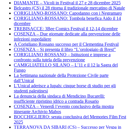
DIAMANTE – Vicoli in Festival il 27 e 28 dicembre 2025
Belcastro (CS) il 28 ritorna il tradizionale mercatino di Natale
CORIGLIANO-ROSSANO: Capodanno con i Negramaro
CORIGLIANO-ROSSANO: Tombola benefica Aido il 14
dicembre
TREBISACCE: 3Bee Comics Festival il 12-14 dicembre
COSENZA – Due giornate dedicate alla prevenzione delle
infezioni ospedaliere
A Corigliano Rossano successo per il Clementina Festival
COSENZA – Si presenta il libro “L’orologiaio di Brest”
CORIGLIANO ROSSANO – Istituzioni e imprese a
confronto sulla tutela della prevenzione
CAMIGLIATELLO SILANO – L’11 e il 12 la Sagra del
Fungo
La Settimana nazionale della Protezione Civile parte
dall’Unical
L’Unical aderisce a Iupals: cinque borse di studio per gli
studenti palestinesi
La denuncia della sindaca di Mendicino Bucarelli:
nsufficiente ripristino idrico a contrada Rosario
COSENZA – Venerdì l’evento conclusivo della mostra
itinerante Archivio Mabos
BOCCHIGLIERO: serata conclusiva del Memories Film Fest
2025
TERRANOVA DA SIBARI (CS) – Successo per Vespa in