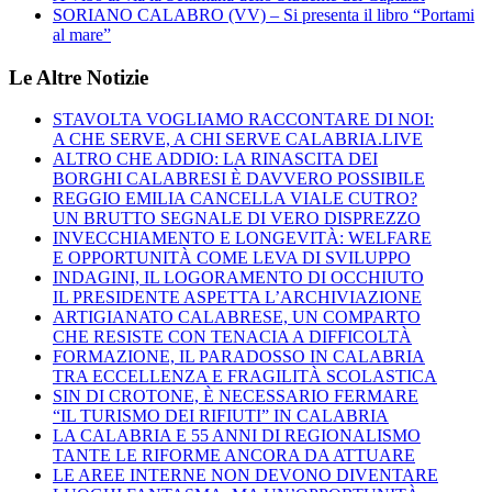
SORIANO CALABRO (VV) – Si presenta il libro “Portami
al mare”
Le Altre Notizie
STAVOLTA VOGLIAMO RACCONTARE DI NOI:
A CHE SERVE, A CHI SERVE CALABRIA.LIVE
ALTRO CHE ADDIO: LA RINASCITA DEI
BORGHI CALABRESI È DAVVERO POSSIBILE
REGGIO EMILIA CANCELLA VIALE CUTRO?
UN BRUTTO SEGNALE DI VERO DISPREZZO
INVECCHIAMENTO E LONGEVITÀ: WELFARE
E OPPORTUNITÀ COME LEVA DI SVILUPPO
INDAGINI, IL LOGORAMENTO DI OCCHIUTO
IL PRESIDENTE ASPETTA L’ARCHIVIAZIONE
ARTIGIANATO CALABRESE, UN COMPARTO
CHE RESISTE CON TENACIA A DIFFICOLTÀ
FORMAZIONE, IL PARADOSSO IN CALABRIA
TRA ECCELLENZA E FRAGILITÀ SCOLASTICA
SIN DI CROTONE, È NECESSARIO FERMARE
“IL TURISMO DEI RIFIUTI” IN CALABRIA
LA CALABRIA E 55 ANNI DI REGIONALISMO
TANTE LE RIFORME ANCORA DA ATTUARE
LE AREE INTERNE NON DEVONO DIVENTARE