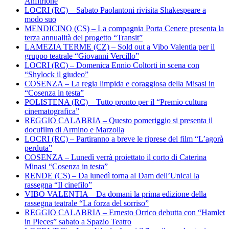
Anfitrione
LOCRI (RC) – Sabato Paolantoni rivisita Shakespeare a
modo suo
MENDICINO (CS) – La compagnia Porta Cenere presenta la
terza annualità del progetto “Transit”
LAMEZIA TERME (CZ) – Sold out a Vibo Valentia per il
gruppo teatrale “Giovanni Vercillo”
LOCRI (RC) – Domenica Ennio Coltorti in scena con
“Shylock il giudeo”
COSENZA – La regia limpida e coraggiosa della Misasi in
“Cosenza in testa”
POLISTENA (RC) – Tutto pronto per il “Premio cultura
cinematografica”
REGGIO CALABRIA – Questo pomeriggio si presenta il
docufilm di Armino e Marzolla
LOCRI (RC) – Partiranno a breve le riprese del film “L’agorà
perduta”
COSENZA – Lunedì verrà proiettato il corto di Caterina
Minasi “Cosenza in testa”
RENDE (CS) – Da lunedì torna al Dam dell’Unical la
rassegna “Il cinefilo”
VIBO VALENTIA – Da domani la prima edizione della
rassegna teatrale “La forza del sorriso”
REGGIO CALABRIA – Ernesto Orrico debutta con “Hamlet
in Pieces” sabato a Spazio Teatro