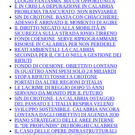
LUOGHI FANTASMA, MA UN’OPPORTUNITÀ
È IN CRISI LA DEPURAZIONE IN CALABRIA
PROBLEMA TRASCURATO, NON RINVIABILE
SIN DI CROTONE, BASTA CON CHIACCHIERE:
ADESSO È ARRIVATO IL MOMENTO DI AGIRE
IL DIRITTO NEGATO ALLA MOBILITÀ IN
SICUREZZA SULLA STRADA IONIO-TIRRENO
FONDI COESIONE, SERVE RIPROGRAMMARE
RISORSE IN CALABRIA PER NON PERDERLE
REATI AMBIENTALI, LA CALABRIA
SECONDA PER IL CICLO NELLA GESTIONE DEI
RIFIUTI
FONDO DI COESIONE, OBIETTIVO LONTANO
IN QUATTRO ANNI SPESI SOLO 2,8 MILIARDI
STOP A RIFIUTI TOSSICI A CROTONE
PORTATI DA ALTRE REGIONI D’ITALIA
LE LACRIME DI REGGIO DOPO 55 ANNI
SERVANO DA MONITO PER IL FUTURO
SIN DI CROTONE, LA CALABRIA OSTAGGIO
DEL PASSATO E L’ITALIA RESPIRA VELENO
SVILUPPO SOSTENIBILE, CALABRIA ANCORA
LONTANA DAGLI OBIETTIVI DI AGENDA 2030
PIANO STRATEGICO DELLE AREE INTERNE
IL “DE PROFUNDIS” DEI BORGHI CALABRESI
IL CASO DELLE OPERE INFRASTRUTTURALI