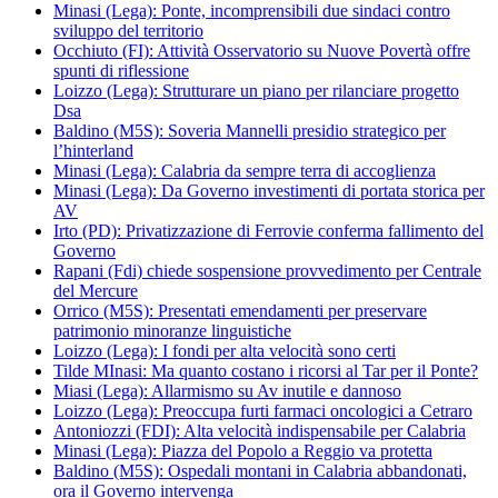
Minasi (Lega): Ponte, incomprensibili due sindaci contro
sviluppo del territorio
Occhiuto (FI): Attività Osservatorio su Nuove Povertà offre
spunti di riflessione
Loizzo (Lega): Strutturare un piano per rilanciare progetto
Dsa
Baldino (M5S): Soveria Mannelli presidio strategico per
l’hinterland
Minasi (Lega): Calabria da sempre terra di accoglienza
Minasi (Lega): Da Governo investimenti di portata storica per
AV
Irto (PD): Privatizzazione di Ferrovie conferma fallimento del
Governo
Rapani (Fdi) chiede sospensione provvedimento per Centrale
del Mercure
Orrico (M5S): Presentati emendamenti per preservare
patrimonio minoranze linguistiche
Loizzo (Lega): I fondi per alta velocità sono certi
Tilde MInasi: Ma quanto costano i ricorsi al Tar per il Ponte?
Miasi (Lega): Allarmismo su Av inutile e dannoso
Loizzo (Lega): Preoccupa furti farmaci oncologici a Cetraro
Antoniozzi (FDI): Alta velocità indispensabile per Calabria
Minasi (Lega): Piazza del Popolo a Reggio va protetta
Baldino (M5S): Ospedali montani in Calabria abbandonati,
ora il Governo intervenga