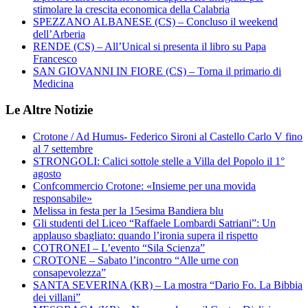
stimolare la crescita economica della Calabria
SPEZZANO ALBANESE (CS) – Concluso il weekend
dell’Arberia
RENDE (CS) – All’Unical si presenta il libro su Papa
Francesco
SAN GIOVANNI IN FIORE (CS) – Torna il primario di
Medicina
Le Altre Notizie
Crotone / Ad Humus- Federico Sironi al Castello Carlo V fino
al 7 settembre
STRONGOLI: Calici sottole stelle a Villa del Popolo il 1°
agosto
Confcommercio Crotone: «Insieme per una movida
responsabile»
Melissa in festa per la 15esima Bandiera blu
Gli studenti del Liceo “Raffaele Lombardi Satriani”: Un
applauso sbagliato: quando l’ironia supera il rispetto
COTRONEI – L’evento “Sila Scienza”
CROTONE – Sabato l’incontro “Alle urne con
consapevolezza”
SANTA SEVERINA (KR) – La mostra “Dario Fo. La Bibbia
dei villani”