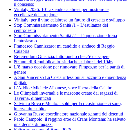
il consenso
Vinitaly 2026: 101 aziende calabresi per mostrare le
eccellenze della regione
Vinitaly: per il vino calabrese un futuro di crescita e sviluppo
Stop Commissariamento Sanità /1 – L’esultanza del
centrodestra
Stop Commissariamento Sanità /2 – L’opposizione frena
l’entusiasmo
Francesco Cannizzaro: mi candido a sindaco di Reggio
Calabria
Referendum Giustizia: tutto quello che c’è da sapere
80 anni di Repubblica: tre sindache calabresi del 1946
L’8 marzo occasione per rinnovare l’impegno per la parità di
genere
A San Vincenzo La Costa riflessioni su azzardo e dipendenza
digitale
L’Addio / Michele Albanese, voce libera della Calabria
Le Olimpiadi invernali e le mascotte create dai ragazzi di
Taverna, dimenticati
Salvini a Bova e Melito: i soldi per la ricostruzione ci sono,
intervenire subito
Giovanna Russo coordinatore nazionale garanti dei detenuti
Paolo Campolo, il reggino eroe di Crans Montana: ha salvato
una decina di ragazzi
Felice anno nuovo! Buon 2026