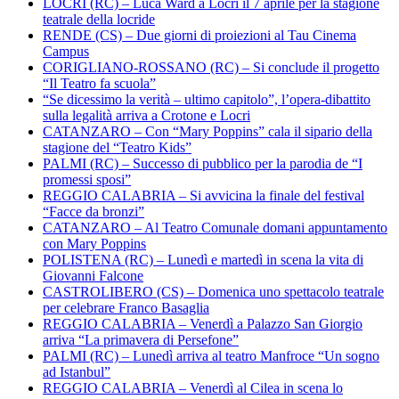
LOCRI (RC) – Luca Ward a Locri il 7 aprile per la stagione
teatrale della locride
RENDE (CS) – Due giorni di proiezioni al Tau Cinema
Campus
CORIGLIANO-ROSSANO (RC) – Si conclude il progetto
“Il Teatro fa scuola”
“Se dicessimo la verità – ultimo capitolo”, l’opera-dibattito
sulla legalità arriva a Crotone e Locri
CATANZARO – Con “Mary Poppins” cala il sipario della
stagione del “Teatro Kids”
PALMI (RC) – Successo di pubblico per la parodia de “I
promessi sposi”
REGGIO CALABRIA – Si avvicina la finale del festival
“Facce da bronzi”
CATANZARO – Al Teatro Comunale domani appuntamento
con Mary Poppins
POLISTENA (RC) – Lunedì e martedì in scena la vita di
Giovanni Falcone
CASTROLIBERO (CS) – Domenica uno spettacolo teatrale
per celebrare Franco Basaglia
REGGIO CALABRIA – Venerdì a Palazzo San Giorgio
arriva “La primavera di Persefone”
PALMI (RC) – Lunedì arriva al teatro Manfroce “Un sogno
ad Istanbul”
REGGIO CALABRIA – Venerdì al Cilea in scena lo