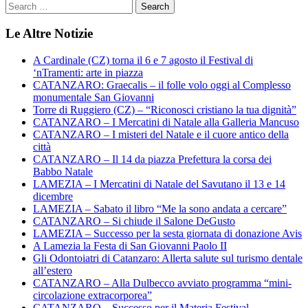
Le Altre Notizie
A Cardinale (CZ) torna il 6 e 7 agosto il Festival di
‘nTramenti: arte in piazza
CATANZARO: Graecalis – il folle volo oggi al Complesso
monumentale San Giovanni
Torre di Ruggiero (CZ) – “Riconosci cristiano la tua dignità”
CATANZARO – I Mercatini di Natale alla Galleria Mancuso
CATANZARO – I misteri del Natale e il cuore antico della
città
CATANZARO – Il 14 da piazza Prefettura la corsa dei
Babbo Natale
LAMEZIA – I Mercatini di Natale del Savutano il 13 e 14
dicembre
LAMEZIA – Sabato il libro “Me la sono andata a cercare”
CATANZARO – Si chiude il Salone DeGusto
LAMEZIA – Successo per la sesta giornata di donazione Avis
A Lamezia la Festa di San Giovanni Paolo II
Gli Odontoiatri di Catanzaro: Allerta salute sul turismo dentale
all’estero
CATANZARO – Alla Dulbecco avviato programma “mini-
circolazione extracorporea”
CATANZARO – Successo per il Materia Festival