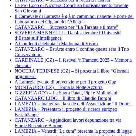
La Pro Loco di Nicotera: Concluso biorisanamento torrente
San Giovanni
Il Carnevale di Lamezia è già in cammino: riaperte le porte del
Laboratorio dei Giganti dell’Allegria
CATANZARO – Successo per “La Taranta e il mare”
SOVERIA MANNELLI – Dal 4 settembre l’Università
d’Estate sull’Intelligence
A Conflenti celebrata la Madonna di Visora
CATANZARO – EstArte entro il confine questa sera il Trio
Conservatorio
CARDINALE (CZ) – Il festival ‘nTramenti 2025 – Memoria
che cura
NOCERA TERINESE (CZ) – Si presenta il libro “Giornali
prigionieri”
A Lamezia evento di prevenzione per il progetto Gap
MONTAURO (CZ) – Torna la Notte Azzurra
GIZZERIA (CZ) – La Sagra Patati, Pipi e Mulingiani
CATANZARO LIDO – Il libro di Claudio Borghi
LAMEZIA – Inaugurata la sede dell’Associazione “Il Dono”
LAMEZIA – Presentato il progetto di ricerca europeo
Fastch2ange
CATANZARO – Aggiudicati lavori depurazione tra via
Fiume Busento e Barone
LAMEZIA – Venerdì “La cura” presenta la proposta di legge