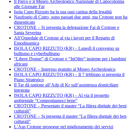
Il Parco e il Museo Archeologico Nazionale di Capocolonna
alle Giornate Fai
Isola Capo Rizzuto ha la sua oasi canina della legalità
Naufragio di Cutro, sono passati due anni, ma Crotone non ha
dimenticato
CROTONE – Si presenta la delegazione Fai di Crotone e
Santa Severina
All’Ospedale di Crotone al via i lavori per il Reparto di
Emodinamica
ISOLA CAPO RIZZUTO (KR) – Lunedì il convegno su
bullismo e cyberbullismo
“Libere Donne” di Crotone e “InOltre” insieme per i bambini
africani
CROTONE – Ingresso gratuito al Museo Archeologico
ISOLA CAPO RIZZUTO (KR) – Il 7 febbraio si presenta il
Piano Strategico
Il Tar dà ragione all’Adp di Kr sull’assistenza domiciliare
integrata
ISOLA CAPO RIZZUTO (KR) – Al via il progetto
ambientale “Compostiamoci bene”
CROTONE – Presentato il master “La filiera digitale dei beni
culturali”
CROTONE – Si presenta il master “La filiera digitale dei ben
culturali”
L’Asp Crotone prosegue nel miglioramento dei servizi