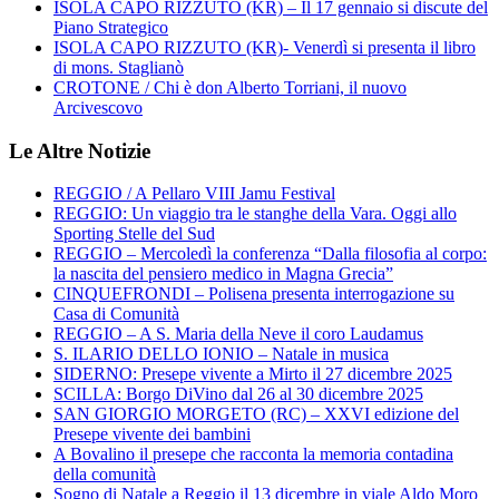
ISOLA CAPO RIZZUTO (KR) – Il 17 gennaio si discute del
Piano Strategico
ISOLA CAPO RIZZUTO (KR)- Venerdì si presenta il libro
di mons. Staglianò
CROTONE / Chi è don Alberto Torriani, il nuovo
Arcivescovo
Le Altre Notizie
REGGIO / A Pellaro VIII Jamu Festival
REGGIO: Un viaggio tra le stanghe della Vara. Oggi allo
Sporting Stelle del Sud
REGGIO – Mercoledì la conferenza “Dalla filosofia al corpo:
la nascita del pensiero medico in Magna Grecia”
CINQUEFRONDI – Polisena presenta interrogazione su
Casa di Comunità
REGGIO – A S. Maria della Neve il coro Laudamus
S. ILARIO DELLO IONIO – Natale in musica
SIDERNO: Presepe vivente a Mirto il 27 dicembre 2025
SCILLA: Borgo DiVino dal 26 al 30 dicembre 2025
SAN GIORGIO MORGETO (RC) – XXVI edizione del
Presepe vivente dei bambini
A Bovalino il presepe che racconta la memoria contadina
della comunità
Sogno di Natale a Reggio il 13 dicembre in viale Aldo Moro