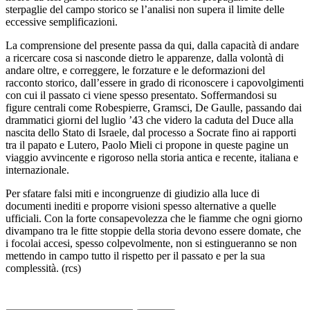
sterpaglie del campo storico se l’analisi non supera il limite delle
eccessive semplificazioni.
La comprensione del presente passa da qui, dalla capacità di andare
a ricercare cosa si nasconde dietro le apparenze, dalla volontà di
andare oltre, e correggere, le forzature e le deformazioni del
racconto storico, dall’essere in grado di riconoscere i capovolgimenti
con cui il passato ci viene spesso presentato. Soffermandosi su
figure centrali come Robespierre, Gramsci, De Gaulle, passando dai
drammatici giorni del luglio ’43 che videro la caduta del Duce alla
nascita dello Stato di Israele, dal processo a Socrate fino ai rapporti
tra il papato e Lutero, Paolo Mieli ci propone in queste pagine un
viaggio avvincente e rigoroso nella storia antica e recente, italiana e
internazionale.
Per sfatare falsi miti e incongruenze di giudizio alla luce di
documenti inediti e proporre visioni spesso alternative a quelle
ufficiali. Con la forte consapevolezza che le fiamme che ogni giorno
divampano tra le fitte stoppie della storia devono essere domate, che
i focolai accesi, spesso colpevolmente, non si estingueranno se non
mettendo in campo tutto il rispetto per il passato e per la sua
complessità. (rcs)