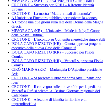
MESORACA (KR) – Nuova sede per il Centro Dialisi
CROTONE – Successo per KRIU – KRotone Identità
Urbane
CROTONE – La mostra “Madre: rituali di memoria”
A Umbriatico l’incontro pubblico per risolvere la zoonosi
A Crotone una due giorni sulla rete delle Donne della Magna
Grecia
MESORACA (KR) – L’iniziativa “Made in Italy: Il Cuore
della Nostra Cultura”
CROTONE – L’incontro su Comunità energetiche rinnovabili
ISOLA CAPO RIZZUTO (KR) – Giunta approva progetto
esecutivo della nuova Casa della Comunità
ISOLA CAPO RIZZUTO (KR) – Successo per l’Isola
Comics
ISOLA CAPO RIZZUTO (KR) – Venerdì si presenta l’Isola
Comics
CIRÒ MARINA (KR) – Mariangela D’Agostino presidente
Avis
CROTONE – Si presenta il libro “Andrea oltre il pantalone
rosa”
CROTONE – Il convegno sulle nuove sfide per la pediatria
Venerdì a Cirò si celebra la 13esima Giornata regionale del
Calendario
CROTONE – A lezione di identità territoriale e di
imprenditorialità