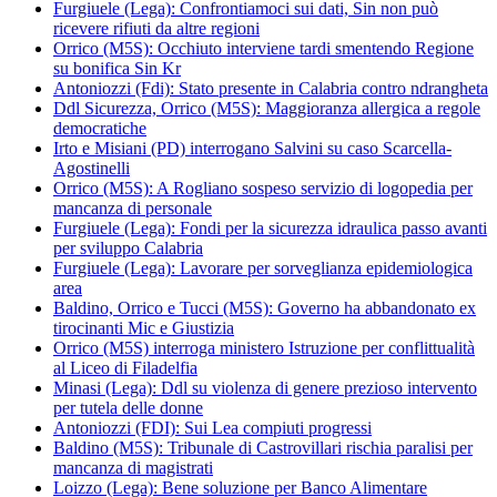
Furgiuele (Lega): Confrontiamoci sui dati, Sin non può
ricevere rifiuti da altre regioni
Orrico (M5S): Occhiuto interviene tardi smentendo Regione
su bonifica Sin Kr
Antoniozzi (Fdi): Stato presente in Calabria contro ndrangheta
Ddl Sicurezza, Orrico (M5S): Maggioranza allergica a regole
democratiche
Irto e Misiani (PD) interrogano Salvini su caso Scarcella-
Agostinelli
Orrico (M5S): A Rogliano sospeso servizio di logopedia per
mancanza di personale
Furgiuele (Lega): Fondi per la sicurezza idraulica passo avanti
per sviluppo Calabria
Furgiuele (Lega): Lavorare per sorveglianza epidemiologica
area
Baldino, Orrico e Tucci (M5S): Governo ha abbandonato ex
tirocinanti Mic e Giustizia
Orrico (M5S) interroga ministero Istruzione per conflittualità
al Liceo di Filadelfia
Minasi (Lega): Ddl su violenza di genere prezioso intervento
per tutela delle donne
Antoniozzi (FDI): Sui Lea compiuti progressi
Baldino (M5S): Tribunale di Castrovillari rischia paralisi per
mancanza di magistrati
Loizzo (Lega): Bene soluzione per Banco Alimentare