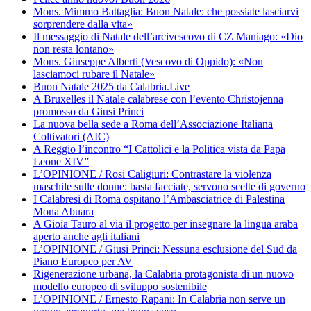
Mons. Mimmo Battaglia: Buon Natale: che possiate lasciarvi
sorprendere dalla vita»
Il messaggio di Natale dell’arcivescovo di CZ Maniago: «Dio
non resta lontano»
Mons. Giuseppe Alberti (Vescovo di Oppido): «Non
lasciamoci rubare il Natale»
Buon Natale 2025 da Calabria.Live
A Bruxelles il Natale calabrese con l’evento Christojenna
promosso da Giusi Princi
La nuova bella sede a Roma dell’Associazione Italiana
Coltivatori (AIC)
A Reggio l’incontro “I Cattolici e la Politica vista da Papa
Leone XIV”
L’OPINIONE / Rosi Caligiuri: Contrastare la violenza
maschile sulle donne: basta facciate, servono scelte di governo
I Calabresi di Roma ospitano l’Ambasciatrice di Palestina
Mona Abuara
A Gioia Tauro al via il progetto per insegnare la lingua araba
aperto anche agli italiani
L’OPINIONE / Giusi Princi: Nessuna esclusione del Sud da
Piano Europeo per AV
Rigenerazione urbana, la Calabria protagonista di un nuovo
modello europeo di sviluppo sostenibile
L’OPINIONE / Ernesto Rapani: In Calabria non serve un