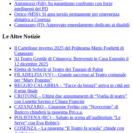
Antoniozzi (Fdi): Su garantismo confronto con forze
intelligenti del PD
Orrico (M5S): Si apra tavolo permanente per emergenza
abitativa a Cosenza
Cannizzaro (FI): Approvato emendamento dedicato ai disabili
Le Altre Notizie
Il Cartellone inverno 2025 del Politeama Mario Foglietti di
Catanzaro
Al Teatro Gentile di Cittanova: Benvenuti in Casa Esposito il
12 dicembre 2025
Elettra di Sofocle al Teatro dei Taurani di Palmi
FILADELFIA (VV) – Grande successo al Teatro comunale
per “Mary Poppins”
REGGIO CALABRIA – “Facce da bronzi” arriva in città per
il gran finale
CROTONE – Ultimi due appuntamenti di “Voglia di teatro”
con Lunetta Savino e Chiara Francini
CATANZARO – Giuseppe Ferlito con “Novecento” di
Baricco chiuderà la rassegna Pro.s.a.
POLISTENA (RC) – Sabato in scena all’auditorium “Le
Serve” con Eva Robin’s
COSENZA – La rassegna “Il Teatro fa scuola” chiude con