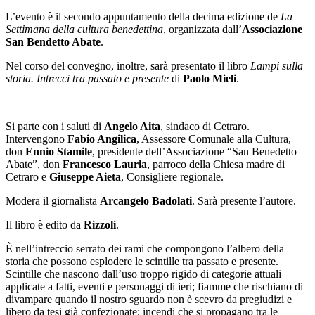
L’evento è il secondo appuntamento della decima edizione de
La
Settimana della cultura benedettina
, organizzata dall’
Associazione
San Bendetto Abate
.
Nel corso del convegno, inoltre, sarà presentato il libro
Lampi sulla
storia. Intrecci tra passato e presente
di
Paolo Mieli
.
Si parte con i saluti di
Angelo Aita
, sindaco di Cetraro.
Intervengono
Fabio Angilica
, Assessore Comunale alla Cultura,
don
Ennio Stamile
, presidente dell’Associazione “San Benedetto
Abate”, don
Francesco Lauria
, parroco della Chiesa madre di
Cetraro e
Giuseppe Aieta
, Consigliere regionale.
Modera il giornalista
Arcangelo Badolati
. Sarà presente l’autore.
Il libro è edito da
Rizzoli
.
È nell’intreccio serrato dei rami che compongono l’albero della
storia che possono esplodere le scintille tra passato e presente.
Scintille che nascono dall’uso troppo rigido di categorie attuali
applicate a fatti, eventi e personaggi di ieri; fiamme che rischiano di
divampare quando il nostro sguardo non è scevro da pregiudizi e
libero da tesi già confezionate; incendi che si propagano tra le