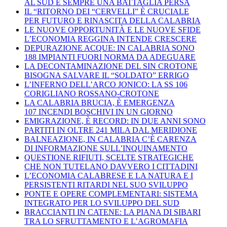
AL SUD È SEMPRE UNA BATTAGLIA PERSA
IL “RITORNO DEI “CERVELLI” È CRUCIALE
PER FUTURO E RINASCITA DELLA CALABRIA
LE NUOVE OPPORTUNITÀ E LE NUOVE SFIDE
L’ECONOMIA REGGINA INTENDE CRESCERE
DEPURAZIONE ACQUE: IN CALABRIA SONO
188 IMPIANTI FUORI NORMA DA ADEGUARE
LA DECONTAMINAZIONE DEL SIN CROTONE
BISOGNA SALVARE IL “SOLDATO” ERRIGO
L’INFERNO DELL’ARCO JONICO: LA SS 106
CORIGLIANO ROSSANO-CROTONE
LA CALABRIA BRUCIA, È EMERGENZA
107 INCENDI BOSCHIVI IN UN GIORNO
EMIGRAZIONE, È RECORD: IN DUE ANNI SONO
PARTITI IN OLTRE 241 MILA DAL MERIDIONE
BALNEAZIONE, IN CALABRIA C’È CARENZA
DI INFORMAZIONE SULL’INQUINAMENTO
QUESTIONE RIFIUTI, SCELTE STRATEGICHE
CHE NON TUTELANO DAVVERO I CITTADINI
L’ECONOMIA CALABRESE E LA NATURA E I
PERSISTENTI RITARDI NEL SUO SVILUPPO
PONTE E OPERE COMPLEMENTARI: SISTEMA
INTEGRATO PER LO SVILUPPO DEL SUD
BRACCIANTI IN CATENE: LA PIANA DI SIBARI
TRA LO SFRUTTAMENTO E L’AGROMAFIA