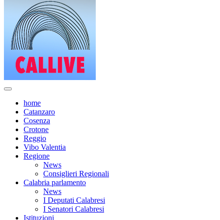
home
Catanzaro
Cosenza
Crotone
Reggio
Vibo Valentia
Regione
News
Consiglieri Regionali
Calabria parlamento
News
I Deputati Calabresi
I Senatori Calabresi
Istituzioni