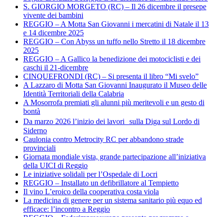
S. GIORGIO MORGETO (RC) – Il 26 dicembre il presepe
vivente dei bambini
REGGIO – A Motta San Giovanni i mercatini di Natale il 13
e 14 dicembre 2025
REGGIO – Con Abyss un tuffo nello Stretto il 18 dicembre
2025
REGGIO – A Gallico la benedizione dei motociclisti e dei
caschi il 21-dicembre
CINQUEFRONDI (RC) – Si presenta il libro “Mi svelo”
A Lazzaro di Motta San Giovanni Inaugurato il Museo delle
Identità Territoriali della Calabria
A Mosorrofa premiati gli alunni più meritevoli e un gesto di
bontà
Da marzo 2026 l’inizio dei lavori sulla Diga sul Lordo di
Siderno
Caulonia contro Metrocity RC per abbandono strade
provinciali
Giornata mondiale vista, grande partecipazione all’iniziativa
della UICI di Reggio
Le iniziative solidali per l’Ospedale di Locri
REGGIO – Installato un defibrillatore al Tempietto
Il vino L’eroico della cooperativa costa viola
La medicina di genere per un sistema sanitario più equo ed
efficace: l’incontro a Reggio