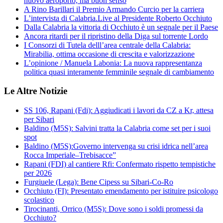
nuovo aeroporto, ma buon senso
A Rino Barillari il Premio Armando Curcio per la carriera
L’intervista di Calabria.Live al Presidente Roberto Occhiuto
Dalla Calabria la vittoria di Occhiuto è un segnale per il Paese
Ancora ritardi per il ripristino della Diga sul torrente Lordo
I Consorzi di Tutela delll’area centrale della Calabria:
Mirabilia, ottima occasione di crescita e valorizzazione
L’opinione / Manuela Labonia: La nuova rappresentanza
politica quasi interamente femminile segnale di cambiamento
Le Altre Notizie
SS 106, Rapani (Fdi): Aggiudicati i lavori da CZ a Kr, attesa
per Sibari
Baldino (M5S): Salvini tratta la Calabria come set per i suoi
spot
Baldino (M5S):Governo intervenga su crisi idrica nell’area
Rocca Imperiale–Trebisacce”
Rapani (FDI) al cantiere Rfi: Confermato rispetto tempistiche
per 2026
Furgiuele (Lega): Bene Cipess su Sibari-Co-Ro
Occhiuto (FI): Presentato emendamento per istituire psicologo
scolastico
Tirocinanti, Orrico (M5S): Dove sono i soldi promessi da
Occhiuto?