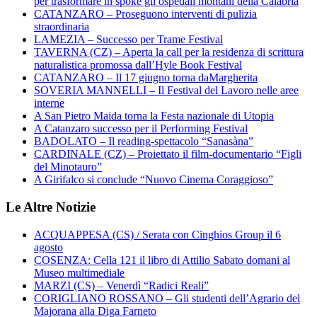
per trasformare in spoke gli ospedali montani della Calabria
CATANZARO – Proseguono interventi di pulizia
straordinaria
LAMEZIA – Successo per Trame Festival
TAVERNA (CZ) – Aperta la call per la residenza di scrittura
naturalistica promossa dall’Hyle Book Festival
CATANZARO – Il 17 giugno torna daMargherita
SOVERIA MANNELLI – Il Festival del Lavoro nelle aree
interne
A San Pietro Maida torna la Festa nazionale di Utopia
A Catanzaro successo per il Performing Festival
BADOLATO – Il reading-spettacolo “Sanasàna”
CARDINALE (CZ) – Proiettato il film-documentario “Figli
del Minotauro”
A Girifalco si conclude “Nuovo Cinema Coraggioso”
Le Altre Notizie
ACQUAPPESA (CS) / Serata con Cinghios Group il 6
agosto
COSENZA: Cella 121 il libro di Attilio Sabato domani al
Museo multimediale
MARZI (CS) – Venerdì “Radici Reali”
CORIGLIANO ROSSANO – Gli studenti dell’Agrario del
Majorana alla Diga Farneto