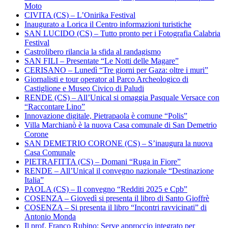
Moto
CIVITA (CS) – L’Onirika Festival
Inaugurato a Lorica il Centro informazioni turistiche
SAN LUCIDO (CS) – Tutto pronto per i Fotografia Calabria
Festival
Castrolibero rilancia la sfida al randagismo
SAN FILI – Presentate “Le Notti delle Magare”
CERISANO – Lunedì “Tre giorni per Gaza: oltre i muri”
Giornalisti e tour operator al Parco Archeologico di
Castiglione e Museo Civico di Paludi
RENDE (CS) – All’Unical si omaggia Pasquale Versace con
“Raccontare Lino”
Innovazione digitale, Pietrapaola è comune “Polis”
Villa Marchianò è la nuova Casa comunale di San Demetrio
Corone
SAN DEMETRIO CORONE (CS) – S’inaugura la nuova
Casa Comunale
PIETRAFITTA (CS) – Domani “Ruga in Fiore”
RENDE – All’Unical il convegno nazionale “Destinazione
Italia”
PAOLA (CS) – Il convegno “Redditi 2025 e Cpb”
COSENZA – Giovedì si presenta il libro di Santo Gioffrè
COSENZA – Si presenta il libro “Incontri ravvicinati” di
Antonio Monda
Il prof. Franco Rubino: Serve approccio integrato per