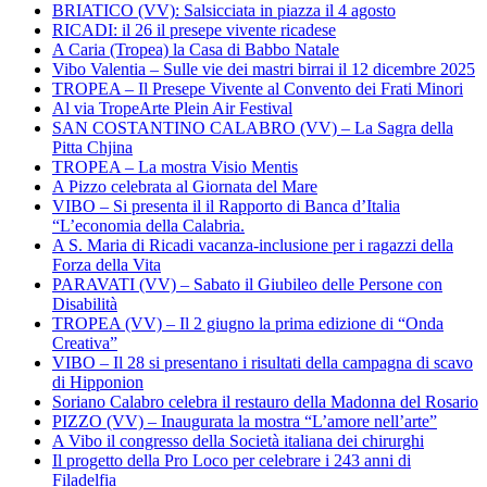
BRIATICO (VV): Salsicciata in piazza il 4 agosto
RICADI: il 26 il presepe vivente ricadese
A Caria (Tropea) la Casa di Babbo Natale
Vibo Valentia – Sulle vie dei mastri birrai il 12 dicembre 2025
TROPEA – Il Presepe Vivente al Convento dei Frati Minori
Al via TropeArte Plein Air Festival
SAN COSTANTINO CALABRO (VV) – La Sagra della
Pitta Chjina
TROPEA – La mostra Visio Mentis
A Pizzo celebrata al Giornata del Mare
VIBO – Si presenta il il Rapporto di Banca d’Italia
“L’economia della Calabria.
A S. Maria di Ricadi vacanza-inclusione per i ragazzi della
Forza della Vita
PARAVATI (VV) – Sabato il Giubileo delle Persone con
Disabilità
TROPEA (VV) – Il 2 giugno la prima edizione di “Onda
Creativa”
VIBO – Il 28 si presentano i risultati della campagna di scavo
di Hipponion
Soriano Calabro celebra il restauro della Madonna del Rosario
PIZZO (VV) – Inaugurata la mostra “L’amore nell’arte”
A Vibo il congresso della Società italiana dei chirurghi
Il progetto della Pro Loco per celebrare i 243 anni di
Filadelfia