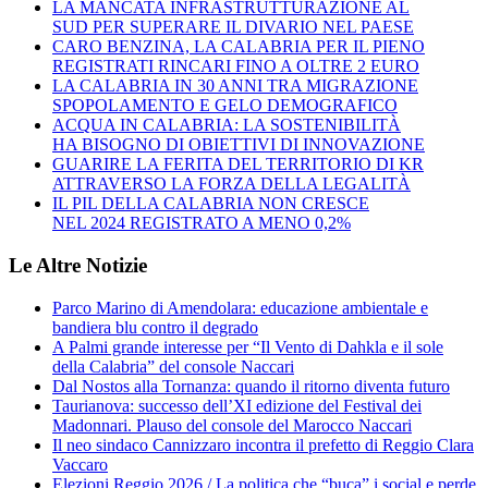
LA MANCATA INFRASTRUTTURAZIONE AL
SUD PER SUPERARE IL DIVARIO NEL PAESE
CARO BENZINA, LA CALABRIA PER IL PIENO
REGISTRATI RINCARI FINO A OLTRE 2 EURO
LA CALABRIA IN 30 ANNI TRA MIGRAZIONE
SPOPOLAMENTO E GELO DEMOGRAFICO
ACQUA IN CALABRIA: LA SOSTENIBILITÀ
HA BISOGNO DI OBIETTIVI DI INNOVAZIONE
GUARIRE LA FERITA DEL TERRITORIO DI KR
ATTRAVERSO LA FORZA DELLA LEGALITÀ
IL PIL DELLA CALABRIA NON CRESCE
NEL 2024 REGISTRATO A MENO 0,2%
Le Altre Notizie
Parco Marino di Amendolara: educazione ambientale e
bandiera blu contro il degrado
A Palmi grande interesse per “Il Vento di Dahkla e il sole
della Calabria” del console Naccari
Dal Nostos alla Tornanza: quando il ritorno diventa futuro
Taurianova: successo dell’XI edizione del Festival dei
Madonnari. Plauso del console del Marocco Naccari
Il neo sindaco Cannizzaro incontra il prefetto di Reggio Clara
Vaccaro
Elezioni Reggio 2026 / La politica che “buca” i social e perde