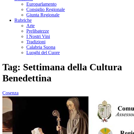
Europarlamento
Consiglio Regionale
Giunta Regionale
Rubriche
Arte
Prelibatezze
I Nostri Vini
Tradizioni
Calabria Suona
Luoghi del Cuore
Tag:
Settimana della Cultura
Benedettina
Cosenza