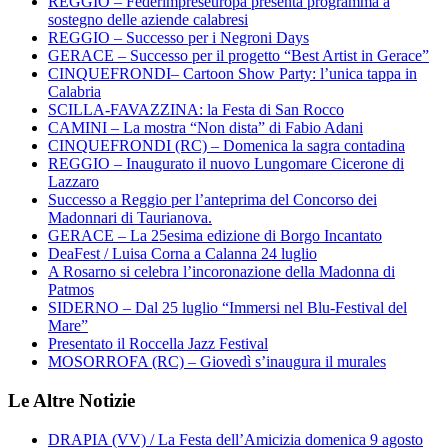
REGGIO – Federimpreseuropa presenta programma a
sostegno delle aziende calabresi
REGGIO – Successo per i Negroni Days
GERACE – Successo per il progetto “Best Artist in Gerace”
CINQUEFRONDI– Cartoon Show Party: l’unica tappa in
Calabria
SCILLA-FAVAZZINA: la Festa di San Rocco
CAMINI – La mostra “Non dista” di Fabio Adani
CINQUEFRONDI (RC) – Domenica la sagra contadina
REGGIO – Inaugurato il nuovo Lungomare Cicerone di
Lazzaro
Successo a Reggio per l’anteprima del Concorso dei
Madonnari di Taurianova.
GERACE – La 25esima edizione di Borgo Incantato
DeaFest / Luisa Corna a Calanna 24 luglio
A Rosarno si celebra l’incoronazione della Madonna di
Patmos
SIDERNO – Dal 25 luglio “Immersi nel Blu-Festival del
Mare”
Presentato il Roccella Jazz Festival
MOSORROFA (RC) – Giovedì s’inaugura il murales
Le Altre Notizie
DRAPIA (VV) / La Festa dell’Amicizia domenica 9 agosto