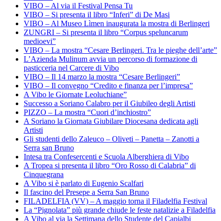
VIBO – Al via il Festival Pensa Tu
VIBO – Si presenta il libro “Inferi” di De Masi
VIBO – Al Museo Lìmen inaugurata la mostra di Berlingeri
ZUNGRI – Si presenta il libro “Corpus speluncarum
medioevi”
VIBO – La mostra “Cesare Berlingeri. Tra le pieghe dell’arte”
L’Azienda Mulinum avvia un percorso di formazione di
pasticceria nel Carcere di Vibo
VIBO – Il 14 marzo la mostra “Cesare Berlingeri”
VIBO – Il convegno “Credito e finanza per l’impresa”
A Vibo le Giornate Leoluchiane”
Successo a Soriano Calabro per il Giubileo degli Artisti
PIZZO – La mostra “Cuori d’inchiostro”
A Soriano la Giornata Giubilare Diocesana dedicata agli
Artisti
Gli studenti dello Zaleuco – Oliveti – Panetta – Zanotti a
Serra san Bruno
Intesa tra Confesercenti e Scuola Alberghiera di Vibo
A Tropea si presenta il libro “Oro Rosso di Calabria” di
Cinquegrana
A Vibo si è parlato di Eugenio Scalfari
Il fascino del Presepe a Serra San Bruno
FILADELFIA (VV) – A maggio torna il Filadelfia Festival
La “Pignolata” più grande chiude le feste natalizie a Filadelfia
A Vibo al via la Settimana dello Studente del Capialbi