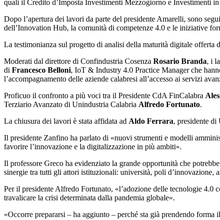
quali il Credito d’Imposta Investimenti Mezzogiorno e Investimenti in
Dopo l’apertura dei lavori da parte del presidente Amarelli, sono seguit
dell’Innovation Hub, la comunità di competenze 4.0 e le iniziative form
La testimonianza sul progetto di analisi della maturità digitale offerta 
Moderati dal direttore di Confindustria Cosenza
Rosario Branda
, i 
di
Francesco Belloni
, IoT & Industry 4.0 Practice Manager che hanno t
l’accompagnamento delle aziende calabresi all’accesso ai servizi avanz
Proficuo il confronto a più voci tra il Presidente CdA FinCalabra
Ales
Terziario Avanzato di Unindustria Calabria
Alfredo Fortunato
.
La chiusura dei lavori è stata affidata ad
Aldo Ferrara
, presidente di
Il presidente Zanfino ha parlato di «nuovi strumenti e modelli amministr
favorire l’innovazione e la digitalizzazione in più ambiti».
Il professore Greco ha evidenziato la grande opportunità che potrebbe 
sinergie tra tutti gli attori istituzionali: università, poli d’innovazion
Per il presidente Alfredo Fortunato, «l’adozione delle tecnologie 4.0 c
travalicare la crisi determinata dalla pandemia globale».
«Occorre prepararsi – ha aggiunto – perché sta già prendendo forma il con