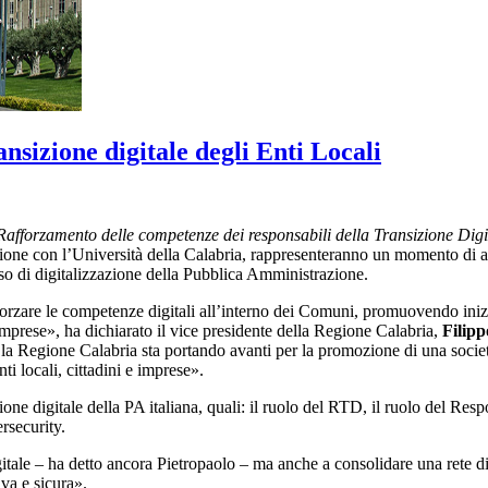
ansizione digitale degli Enti Locali
Rafforzamento delle competenze dei responsabili della Transizione Digit
azione con l’Università della Calabria, rappresenteranno un momento di 
cesso di digitalizzazione della Pubblica Amministrazione.
rzare le competenze digitali all’interno dei Comuni, promuovendo inizia
imprese», ha dichiarato il vice presidente della Regione Calabria,
Filipp
la Regione Calabria sta portando avanti per la promozione di una società 
nti locali, cittadini e imprese».
ione digitale della PA italiana, quali: il ruolo del RTD, il ruolo del Re
rsecurity.
ale – ha detto ancora Pietropaolo – ma anche a consolidare una rete di R
va e sicura».