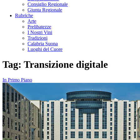
Consiglio Regionale
Giunta Regionale
Rubriche
Arte
Prelibatezze
I Nostri Vini
Tradizioni
Calabria Suona
Luoghi del Cuore
Tag:
Transizione digitale
In Primo Piano