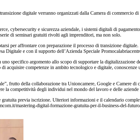
a transizione digitale verranno organizzati dalla Camera di commercio d
rce, cybersecurity e sicurezza aziendale, i sistemi digitali di pagamento 
e di seminari gratuiti rivolti agli imprenditori, ma non solo.
arsi per affrontare con preparazione il processo di transizione digitale. 
esa Digitale e con il supporto dell’Azienda Speciale Promocalabriacentr
su uno specifico argomento allo scopo di supportare la digitalizzazione de
copo di acquisire competenze in ambito tecnologico e digitale, conoscenze
tale”, frutto della collaborazione tra Unioncamere, Google e Camere di c
ere la competitività degli individui nel mondo del lavoro e delle aziende
 gratuita previa iscrizione. Ulteriori informazioni e il calendario compl
mcom.it/mastering-digital-formazione-gratuita-per-il-business-del-futuro/