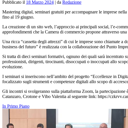
Pubblicato il
18 Marzo 2024
|
da
Redazione
Mastering digital, seminari gratuiti per accompagnare le imprese nell
fino al 19 giugno.
La creazione di un sito web, l’approccio ai principali social, l’e-comme
approfondimenti che la Camera di commercio propone attraverso una seri
Una ricca “cassetta degli attrezzi” di cui le imprese sono chiamate a dot
business del futuro” è realizzata con la collaborazione del Punto Impr
Si tratta di dieci seminari formativi, ognuno dei quali sarà incentrato 
professionisti, dirigenti, tirocinanti, disoccupati o inoccupati allo s
evoluzione.
I seminari si inseriscono nell’ambito del progetto “Eccellenze in Digi
focalizzato sugli strumenti e competenze digitali allo scopo di accresc
Gli incontri si svolgeranno sulla piattaforma Zoom, la partecipazione è
Catanzaro, Crotone e Vibo Valentia al seguente link: https://czkrvv.ca
In Primo Piano