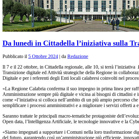
Da lunedì in Cittadella l’iniziativa sulla Tr
Pubblicato il
5 Ottobre 2024
|
da
Redazione
Il 7 e il 22 ottobre, in Cittadella regionale, alle 10, si terrà l’iniziativa
Transizione digitale ed Attività strategiche della Regione in collabor
Digitale e per i referenti degli Enti locali calabresi coinvolti nel pro
«La Regione Calabria conferma il suo impegno in prima linea per raffo
Amministrazione sempre più digitale e vicina ai bisogni di cittadini e 
come «l’iniziativa si colloca nell’ambito di un più ampio percorso che 
semplificare i processi amministrativi e a migliorare i servizi offerti a e
Saranno trattate le principali macro-tematiche protagoniste dell’evoluz
Open data, l’Intelligenza Artificiale, le tecnologie innovative e la Cybe
«Siamo impegnati a supportare i Comuni nella loro trasformazione digit
del futuro, garantendo così un’amministrazione più efficiente, innovati