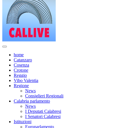
home
Catanzaro
Cosenza
Crotone
Reggio
Vibo Valentia
Regione
News
Consiglieri Regionali
Calabria parlamento
News
I Deputati Calabresi
I Senatori Calabresi
Istituzioni
Europarlamento