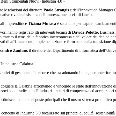
 Beni Strumentali Nuovi (Industria 4.0)».
e le relazioni del direttore
Paolo Strangis
e dell’Innovation Manager
ative rivolte al sistema dell’innovazione in via di lancio.
dall’imprenditrice
Tiziana Muraca
è stata utile per capire i cambiament
lavori hanno registrato gli interventi tecnici di
Davide Polotto
, Business
rattato il tema della fabbrica interconnessa e del valore dei dati ed hann
ati di affiancamento, implementazione e formazione alla transizione dig
sandro Zanfino
, il direttore del Dipartimento di Informatica dell’Univ
 Unindustria Calabria.
ativi di gestione delle risorse che sta adottando l’ente, per poter forni
cogliere la Calabria affrontando e vincendo le sfide dell’innovazione di
e, associazioni radicate nell’industria, centri di competenza ed acceleratori
ostituisce una delle risposte principali che il nostro sistema produttivo
cetto di Industria 5.0 focalizzato sui principi di equità, sostenibilità e