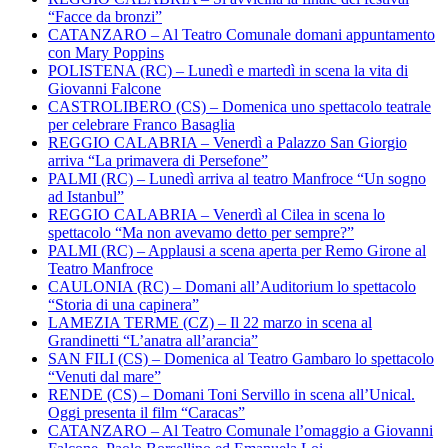
“Facce da bronzi”
CATANZARO – Al Teatro Comunale domani appuntamento
con Mary Poppins
POLISTENA (RC) – Lunedì e martedì in scena la vita di
Giovanni Falcone
CASTROLIBERO (CS) – Domenica uno spettacolo teatrale
per celebrare Franco Basaglia
REGGIO CALABRIA – Venerdì a Palazzo San Giorgio
arriva “La primavera di Persefone”
PALMI (RC) – Lunedì arriva al teatro Manfroce “Un sogno
ad Istanbul”
REGGIO CALABRIA – Venerdì al Cilea in scena lo
spettacolo “Ma non avevamo detto per sempre?”
PALMI (RC) – Applausi a scena aperta per Remo Girone al
Teatro Manfroce
CAULONIA (RC) – Domani all’Auditorium lo spettacolo
“Storia di una capinera”
LAMEZIA TERME (CZ) – Il 22 marzo in scena al
Grandinetti “L’anatra all’arancia”
SAN FILI (CS) – Domenica al Teatro Gambaro lo spettacolo
“Venuti dal mare”
RENDE (CS) – Domani Toni Servillo in scena all’Unical.
Oggi presenta il film “Caracas”
CATANZARO – Al Teatro Comunale l’omaggio a Giovanni