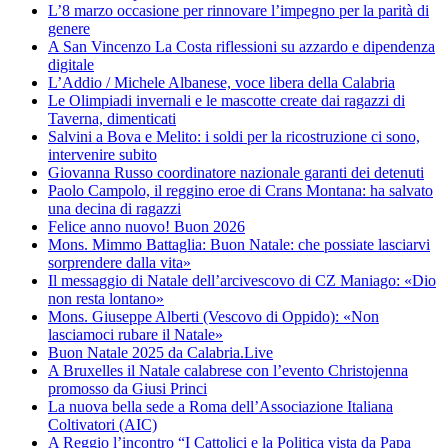
L’8 marzo occasione per rinnovare l’impegno per la parità di
genere
A San Vincenzo La Costa riflessioni su azzardo e dipendenza
digitale
L’Addio / Michele Albanese, voce libera della Calabria
Le Olimpiadi invernali e le mascotte create dai ragazzi di
Taverna, dimenticati
Salvini a Bova e Melito: i soldi per la ricostruzione ci sono,
intervenire subito
Giovanna Russo coordinatore nazionale garanti dei detenuti
Paolo Campolo, il reggino eroe di Crans Montana: ha salvato
una decina di ragazzi
Felice anno nuovo! Buon 2026
Mons. Mimmo Battaglia: Buon Natale: che possiate lasciarvi
sorprendere dalla vita»
Il messaggio di Natale dell’arcivescovo di CZ Maniago: «Dio
non resta lontano»
Mons. Giuseppe Alberti (Vescovo di Oppido): «Non
lasciamoci rubare il Natale»
Buon Natale 2025 da Calabria.Live
A Bruxelles il Natale calabrese con l’evento Christojenna
promosso da Giusi Princi
La nuova bella sede a Roma dell’Associazione Italiana
Coltivatori (AIC)
A Reggio l’incontro “I Cattolici e la Politica vista da Papa