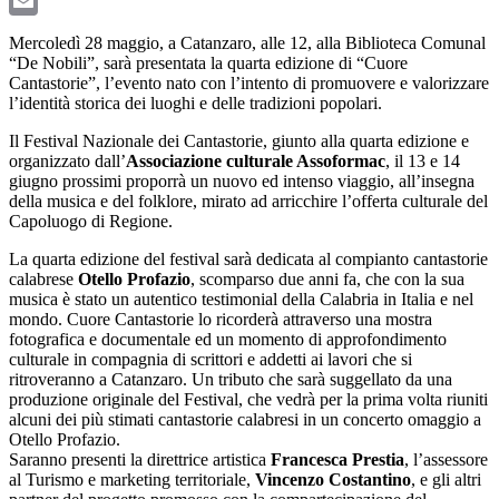
LinkedIn
Email
Mercoledì 28 maggio, a Catanzaro, alle 12, alla Biblioteca Comunal
“De Nobili”, sarà presentata la quarta edizione di “Cuore
Cantastorie”, l’evento nato con l’intento di promuovere e valorizzare
l’identità storica dei luoghi e delle tradizioni popolari.
Il Festival Nazionale dei Cantastorie, giunto alla quarta edizione e
organizzato dall’
Associazione culturale Assoformac
, il 13 e 14
giugno prossimi proporrà un nuovo ed intenso viaggio, all’insegna
della musica e del folklore, mirato ad arricchire l’offerta culturale del
Capoluogo di Regione.
La quarta edizione del festival sarà dedicata al compianto cantastorie
calabrese
Otello Profazio
, scomparso due anni fa, che con la sua
musica è stato un autentico testimonial della Calabria in Italia e nel
mondo. Cuore Cantastorie lo ricorderà attraverso una mostra
fotografica e documentale ed un momento di approfondimento
culturale in compagnia di scrittori e addetti ai lavori che si
ritroveranno a Catanzaro. Un tributo che sarà suggellato da una
produzione originale del Festival, che vedrà per la prima volta riuniti
alcuni dei più stimati cantastorie calabresi in un concerto omaggio a
Otello Profazio.
Saranno presenti la direttrice artistica
Francesca Prestia
, l’assessore
al Turismo e marketing territoriale,
Vincenzo Costantino
, e gli altri