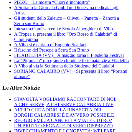
PIZZO – La mostra “Cuori d’inchiostro”
A Soriano la Giornata Giubilare Diocesana dedicata agli
Artisti
Gli studenti dello Zaleuco – Oliveti – Panetta – Zanotti a
Serra san Bruno
Intesa tra Confesercenti e Scuola Alberghiera di Vibo
A Tropea si presenta il libro “Oro Rosso di Calabria” di
Cinquegrana
A Vibo si è parlato di Eugenio Scalfari
Il fascino del Presepe a Serra San Bruno
FILADELFIA (VV) – A maggio torna il Filadelfia Festival
La “Pignolata” più grande chiude le feste natalizie a Filadelfia
A Vibo al via la Settimana dello Studente del Capialbi
SORIANO CALABRO (VV) – Si presenta il libro “Portami
al mare”
Le Altre Notizie
STAVOLTA VOGLIAMO RACCONTARE DI NOI:
A CHE SERVE, A CHI SERVE CALABRIA.LIVE
ALTRO CHE ADDIO: LA RINASCITA DEI
BORGHI CALABRESI È DAVVERO POSSIBILE
REGGIO EMILIA CANCELLA VIALE CUTRO?
UN BRUTTO SEGNALE DI VERO DISPREZZO
INVECCHIAMENTO E LONGEVITÀ: WELFARE