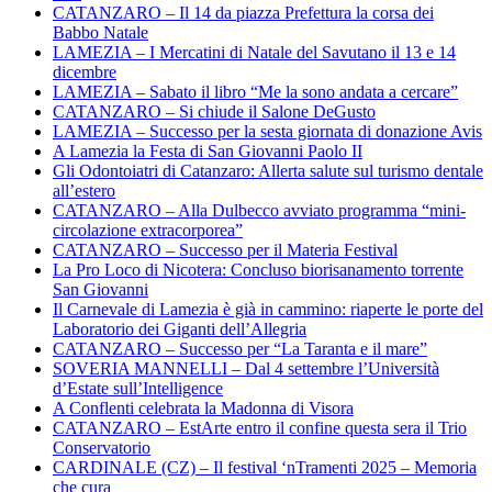
CATANZARO – Il 14 da piazza Prefettura la corsa dei
Babbo Natale
LAMEZIA – I Mercatini di Natale del Savutano il 13 e 14
dicembre
LAMEZIA – Sabato il libro “Me la sono andata a cercare”
CATANZARO – Si chiude il Salone DeGusto
LAMEZIA – Successo per la sesta giornata di donazione Avis
A Lamezia la Festa di San Giovanni Paolo II
Gli Odontoiatri di Catanzaro: Allerta salute sul turismo dentale
all’estero
CATANZARO – Alla Dulbecco avviato programma “mini-
circolazione extracorporea”
CATANZARO – Successo per il Materia Festival
La Pro Loco di Nicotera: Concluso biorisanamento torrente
San Giovanni
Il Carnevale di Lamezia è già in cammino: riaperte le porte del
Laboratorio dei Giganti dell’Allegria
CATANZARO – Successo per “La Taranta e il mare”
SOVERIA MANNELLI – Dal 4 settembre l’Università
d’Estate sull’Intelligence
A Conflenti celebrata la Madonna di Visora
CATANZARO – EstArte entro il confine questa sera il Trio
Conservatorio
CARDINALE (CZ) – Il festival ‘nTramenti 2025 – Memoria
che cura