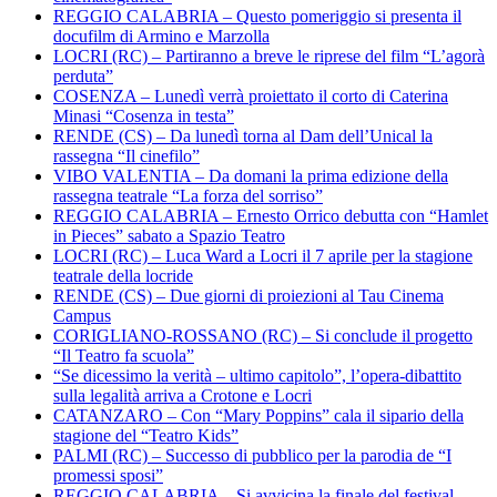
REGGIO CALABRIA – Questo pomeriggio si presenta il
docufilm di Armino e Marzolla
LOCRI (RC) – Partiranno a breve le riprese del film “L’agorà
perduta”
COSENZA – Lunedì verrà proiettato il corto di Caterina
Minasi “Cosenza in testa”
RENDE (CS) – Da lunedì torna al Dam dell’Unical la
rassegna “Il cinefilo”
VIBO VALENTIA – Da domani la prima edizione della
rassegna teatrale “La forza del sorriso”
REGGIO CALABRIA – Ernesto Orrico debutta con “Hamlet
in Pieces” sabato a Spazio Teatro
LOCRI (RC) – Luca Ward a Locri il 7 aprile per la stagione
teatrale della locride
RENDE (CS) – Due giorni di proiezioni al Tau Cinema
Campus
CORIGLIANO-ROSSANO (RC) – Si conclude il progetto
“Il Teatro fa scuola”
“Se dicessimo la verità – ultimo capitolo”, l’opera-dibattito
sulla legalità arriva a Crotone e Locri
CATANZARO – Con “Mary Poppins” cala il sipario della
stagione del “Teatro Kids”
PALMI (RC) – Successo di pubblico per la parodia de “I
promessi sposi”
REGGIO CALABRIA – Si avvicina la finale del festival