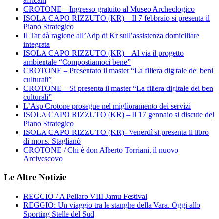
africani
CROTONE – Ingresso gratuito al Museo Archeologico
ISOLA CAPO RIZZUTO (KR) – Il 7 febbraio si presenta il
Piano Strategico
Il Tar dà ragione all’Adp di Kr sull’assistenza domiciliare
integrata
ISOLA CAPO RIZZUTO (KR) – Al via il progetto
ambientale “Compostiamoci bene”
CROTONE – Presentato il master “La filiera digitale dei beni
culturali”
CROTONE – Si presenta il master “La filiera digitale dei ben
culturali”
L’Asp Crotone prosegue nel miglioramento dei servizi
ISOLA CAPO RIZZUTO (KR) – Il 17 gennaio si discute del
Piano Strategico
ISOLA CAPO RIZZUTO (KR)- Venerdì si presenta il libro
di mons. Staglianò
CROTONE / Chi è don Alberto Torriani, il nuovo
Arcivescovo
Le Altre Notizie
REGGIO / A Pellaro VIII Jamu Festival
REGGIO: Un viaggio tra le stanghe della Vara. Oggi allo
Sporting Stelle del Sud