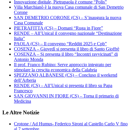
Innovazione digitale, Pietrapaola è comune “Polis”
Villa Marchianò è la nuova Casa comunale di San Demetrio
Corone
SAN DEMETRIO CORONE (CS) – S’inaugura la nuova
Casa Comunale
PIETRAFITTA (CS) – Domani “Ruga in Fiore”
RENDE – All’Unical il convegno nazionale “Destinazione
Italia”
PAOLA (CS) – Il convegno “Redditi 2025 e Cpb”
COSENZA – Giovedì si presenta il libro di Santo Gioffrè
COSENZA – Si presenta il libro “Incontri ravvicinati” di
Antonio Monda
Il prof. Franco Rubino: Serve approccio integrato per
stimolare la crescita economica della Calabria
SPEZZANO ALBANESE (CS) – Concluso il weekend
dell’Arberia
RENDE (CS) – All’Unical si presenta il libro su Papa
Francesco
SAN GIOVANNI IN FIORE (CS) – Torna il primario di
Medicina
Le Altre Notizie
Crotone / Ad Humus- Federico Sironi al Castello Carlo V fino
al 7 settembre