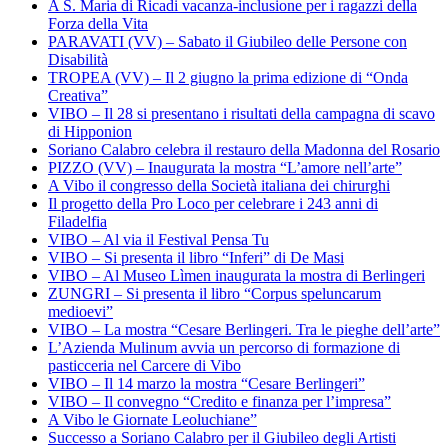
A S. Maria di Ricadi vacanza-inclusione per i ragazzi della
Forza della Vita
PARAVATI (VV) – Sabato il Giubileo delle Persone con
Disabilità
TROPEA (VV) – Il 2 giugno la prima edizione di “Onda
Creativa”
VIBO – Il 28 si presentano i risultati della campagna di scavo
di Hipponion
Soriano Calabro celebra il restauro della Madonna del Rosario
PIZZO (VV) – Inaugurata la mostra “L’amore nell’arte”
A Vibo il congresso della Società italiana dei chirurghi
Il progetto della Pro Loco per celebrare i 243 anni di
Filadelfia
VIBO – Al via il Festival Pensa Tu
VIBO – Si presenta il libro “Inferi” di De Masi
VIBO – Al Museo Lìmen inaugurata la mostra di Berlingeri
ZUNGRI – Si presenta il libro “Corpus speluncarum
medioevi”
VIBO – La mostra “Cesare Berlingeri. Tra le pieghe dell’arte”
L’Azienda Mulinum avvia un percorso di formazione di
pasticceria nel Carcere di Vibo
VIBO – Il 14 marzo la mostra “Cesare Berlingeri”
VIBO – Il convegno “Credito e finanza per l’impresa”
A Vibo le Giornate Leoluchiane”
Successo a Soriano Calabro per il Giubileo degli Artisti