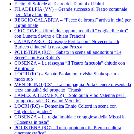
Elettra di Sofocle al Teatro dei Taurani di Palmi
FILADELFIA (VV) – Grande successo al Teatro comunale
per “Mary Poppins”
REGGIO CALABRIA – “Facce da bronzi” arriva in città per
il gran finale
CROTONE – Ultimi due appuntamenti di “Voglia di teatro”
con Lunetta Savino e Chiara Francini
CATANZARO – Giuseppe Ferlito con “Novecento” di
Baricco chiuderà la rassegna Pro.s.a.
POLISTENA (RC) – Sabato in scena all’auditorium “Le
Serve” con Eva Robin’s
COSENZA – La rassegna “Il Teatro fa scuola” chiude con
Anfitrione
LOCRI (RC) – Sabato Paolantoni rivisita Shakespeare a
modo suo
MENDICINO (CS) – La compagnia Porta Cenere presenta la
terza annualità del progetto “Transit”
LAMEZIA TERME (CZ) – Sold out a Vibo Valentia per il
gruppo teatrale “Giovanni Vercillo”
LOCRI (RC) – Domenica Ennio Coltorti in scena con
“Shylock il giudeo”
COSENZA – La regia limpida e coraggiosa della Misasi in
“Cosenza in testa”
POLISTENA (RC) – Tutto pronto per il “Premio cultura
cinematografica”