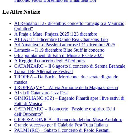
Falcone, Paolo Borsellino ed Emanuela Loi
Le Altre Notizie
Al Rendano il 27 dicembre: concerto “omaggio a Maurizio
Quintieri”
A Praja a Mare: Prajazz 2025 il 23 dicembre
Al TAU l’11 dicembre Danilo Rea Chansons Trio
Ad Amantea Le Passioni amorose l’11 dicembre 2025
Lamezia – Il 19 dicembre Blue Stuff in concerto
Gli appuntamenti di Fatti di Musica Estate 2025
A Reggio il concerto degli Afterhours
CATANZARO – Il 6 agosto il concerto di Serena Brancale
Torna il Be Alternative Festival
TROPEA – Da Bach a Morricone: due serate di grande
musica
TROPEA (VV) – Al via Armonie della Magna Graecia
Al via il Catanzaro Jazz Fest
GIMIGLIANO (CZ) – Eugenio Finardi apre i live estivi di
Fatti di Musica
CATANZARO – Il concerto “Passione e spirito. Echi
dell’Ottocento”
GIOIOSA IONICA – Il concerto del duo Mosa-Andaloro
Grande successo per il Calabria Fest Tutta Italiana
PALMI (RC) – Sabato il concerto di Paolo Restani