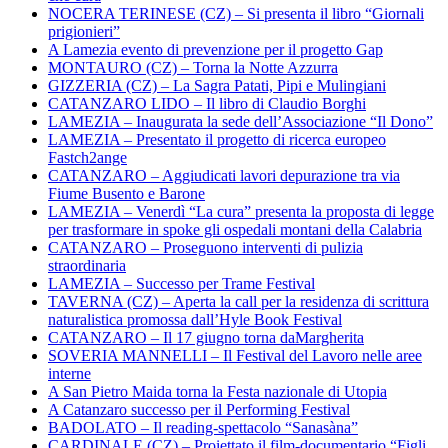
NOCERA TERINESE (CZ) – Si presenta il libro “Giornali
prigionieri”
A Lamezia evento di prevenzione per il progetto Gap
MONTAURO (CZ) – Torna la Notte Azzurra
GIZZERIA (CZ) – La Sagra Patati, Pipi e Mulingiani
CATANZARO LIDO – Il libro di Claudio Borghi
LAMEZIA – Inaugurata la sede dell’Associazione “Il Dono”
LAMEZIA – Presentato il progetto di ricerca europeo
Fastch2ange
CATANZARO – Aggiudicati lavori depurazione tra via
Fiume Busento e Barone
LAMEZIA – Venerdì “La cura” presenta la proposta di legge
per trasformare in spoke gli ospedali montani della Calabria
CATANZARO – Proseguono interventi di pulizia
straordinaria
LAMEZIA – Successo per Trame Festival
TAVERNA (CZ) – Aperta la call per la residenza di scrittura
naturalistica promossa dall’Hyle Book Festival
CATANZARO – Il 17 giugno torna daMargherita
SOVERIA MANNELLI – Il Festival del Lavoro nelle aree
interne
A San Pietro Maida torna la Festa nazionale di Utopia
A Catanzaro successo per il Performing Festival
BADOLATO – Il reading-spettacolo “Sanasàna”
CARDINALE (CZ) – Proiettato il film-documentario “Figli