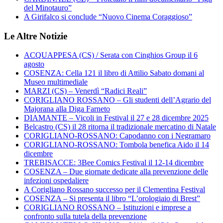
del Minotauro”
A Girifalco si conclude “Nuovo Cinema Coraggioso”
Le Altre Notizie
ACQUAPPESA (CS) / Serata con Cinghios Group il 6
agosto
COSENZA: Cella 121 il libro di Attilio Sabato domani al
Museo multimediale
MARZI (CS) – Venerdì “Radici Reali”
CORIGLIANO ROSSANO – Gli studenti dell’Agrario del
Majorana alla Diga Farneto
DIAMANTE – Vicoli in Festival il 27 e 28 dicembre 2025
Belcastro (CS) il 28 ritorna il tradizionale mercatino di Natale
CORIGLIANO-ROSSANO: Capodanno con i Negramaro
CORIGLIANO-ROSSANO: Tombola benefica Aido il 14
dicembre
TREBISACCE: 3Bee Comics Festival il 12-14 dicembre
COSENZA – Due giornate dedicate alla prevenzione delle
infezioni ospedaliere
A Corigliano Rossano successo per il Clementina Festival
COSENZA – Si presenta il libro “L’orologiaio di Brest”
CORIGLIANO ROSSANO – Istituzioni e imprese a
confronto sulla tutela della prevenzione