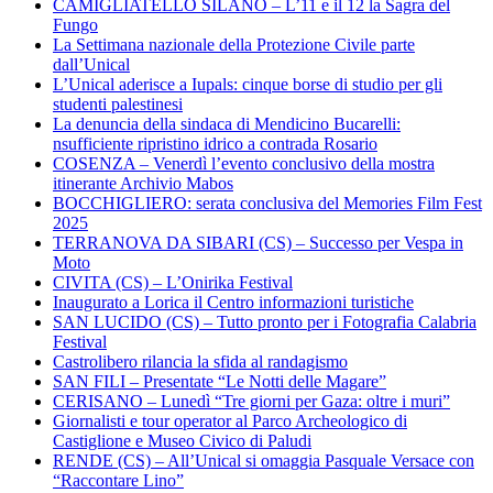
CAMIGLIATELLO SILANO – L’11 e il 12 la Sagra del
Fungo
La Settimana nazionale della Protezione Civile parte
dall’Unical
L’Unical aderisce a Iupals: cinque borse di studio per gli
studenti palestinesi
La denuncia della sindaca di Mendicino Bucarelli:
nsufficiente ripristino idrico a contrada Rosario
COSENZA – Venerdì l’evento conclusivo della mostra
itinerante Archivio Mabos
BOCCHIGLIERO: serata conclusiva del Memories Film Fest
2025
TERRANOVA DA SIBARI (CS) – Successo per Vespa in
Moto
CIVITA (CS) – L’Onirika Festival
Inaugurato a Lorica il Centro informazioni turistiche
SAN LUCIDO (CS) – Tutto pronto per i Fotografia Calabria
Festival
Castrolibero rilancia la sfida al randagismo
SAN FILI – Presentate “Le Notti delle Magare”
CERISANO – Lunedì “Tre giorni per Gaza: oltre i muri”
Giornalisti e tour operator al Parco Archeologico di
Castiglione e Museo Civico di Paludi
RENDE (CS) – All’Unical si omaggia Pasquale Versace con
“Raccontare Lino”