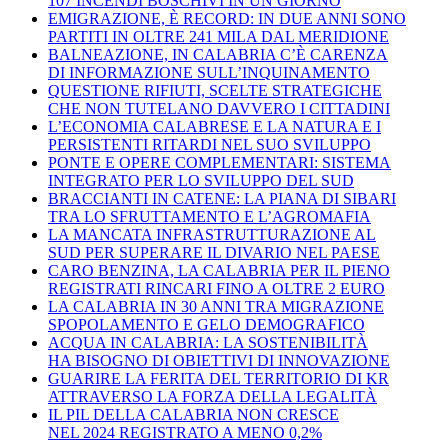
107 INCENDI BOSCHIVI IN UN GIORNO
EMIGRAZIONE, È RECORD: IN DUE ANNI SONO
PARTITI IN OLTRE 241 MILA DAL MERIDIONE
BALNEAZIONE, IN CALABRIA C’È CARENZA
DI INFORMAZIONE SULL’INQUINAMENTO
QUESTIONE RIFIUTI, SCELTE STRATEGICHE
CHE NON TUTELANO DAVVERO I CITTADINI
L’ECONOMIA CALABRESE E LA NATURA E I
PERSISTENTI RITARDI NEL SUO SVILUPPO
PONTE E OPERE COMPLEMENTARI: SISTEMA
INTEGRATO PER LO SVILUPPO DEL SUD
BRACCIANTI IN CATENE: LA PIANA DI SIBARI
TRA LO SFRUTTAMENTO E L’AGROMAFIA
LA MANCATA INFRASTRUTTURAZIONE AL
SUD PER SUPERARE IL DIVARIO NEL PAESE
CARO BENZINA, LA CALABRIA PER IL PIENO
REGISTRATI RINCARI FINO A OLTRE 2 EURO
LA CALABRIA IN 30 ANNI TRA MIGRAZIONE
SPOPOLAMENTO E GELO DEMOGRAFICO
ACQUA IN CALABRIA: LA SOSTENIBILITÀ
HA BISOGNO DI OBIETTIVI DI INNOVAZIONE
GUARIRE LA FERITA DEL TERRITORIO DI KR
ATTRAVERSO LA FORZA DELLA LEGALITÀ
IL PIL DELLA CALABRIA NON CRESCE
NEL 2024 REGISTRATO A MENO 0,2%