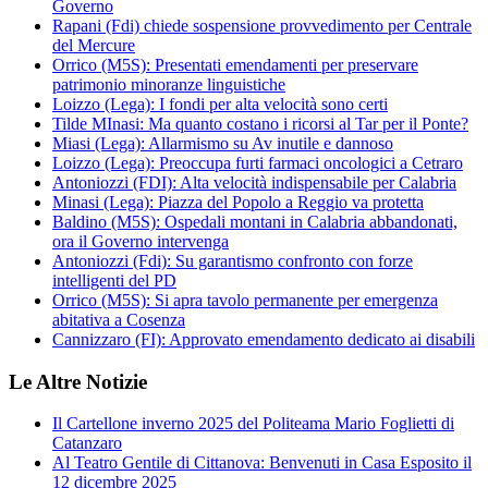
Governo
Rapani (Fdi) chiede sospensione provvedimento per Centrale
del Mercure
Orrico (M5S): Presentati emendamenti per preservare
patrimonio minoranze linguistiche
Loizzo (Lega): I fondi per alta velocità sono certi
Tilde MInasi: Ma quanto costano i ricorsi al Tar per il Ponte?
Miasi (Lega): Allarmismo su Av inutile e dannoso
Loizzo (Lega): Preoccupa furti farmaci oncologici a Cetraro
Antoniozzi (FDI): Alta velocità indispensabile per Calabria
Minasi (Lega): Piazza del Popolo a Reggio va protetta
Baldino (M5S): Ospedali montani in Calabria abbandonati,
ora il Governo intervenga
Antoniozzi (Fdi): Su garantismo confronto con forze
intelligenti del PD
Orrico (M5S): Si apra tavolo permanente per emergenza
abitativa a Cosenza
Cannizzaro (FI): Approvato emendamento dedicato ai disabili
Le Altre Notizie
Il Cartellone inverno 2025 del Politeama Mario Foglietti di
Catanzaro
Al Teatro Gentile di Cittanova: Benvenuti in Casa Esposito il
12 dicembre 2025