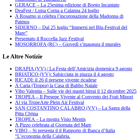
GERACE – La 25esima edizione di Borgo Incantato
DeaFest / Luisa Corna a Calanna 24 luglio
A Rosarno si celebra l’incoronazione della Madonna di
Patmos
SIDERNO – Dal 25 luglio “Immersi nel Blu-Festival del
Mare”
Presentato il Roccella Jazz Festival
MOSORROFA (RC) – Giovedì s’inaugura il murales
Le Altre Notizie
DRAPIA (VV) / La Festa dell’Amicizia domenica 9 agosto
BRIATICO (VV): Salsicciata in piazza il 4 agosto
RICADI: il 26 il presepe vivente ricadese
A Caria (Tropea) la Casa di Babbo Natale
Vibo Valentia – Sulle vie dei mastri birrai il 12 dicembre 2025
TROPEA – Il Presepe Vivente al Convento dei Frati Minori
Al via TropeArte Plein Air Festival
SAN COSTANTINO CALABRO (VV) – La Sagra della
Pitta Chjina
TROPEA – La mostra Visio Mentis
A Pizzo celebrata al Giornata del Mare
VIBO – Si presenta il il Rapporto di Banca d’Italia
“L’economia della Calabria.