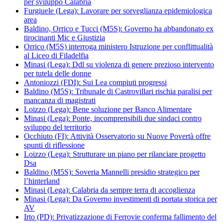
per sviluppo Calabria
Furgiuele (Lega): Lavorare per sorveglianza epidemiologica
area
Baldino, Orrico e Tucci (M5S): Governo ha abbandonato ex
tirocinanti Mic e Giustizia
Orrico (M5S) interroga ministero Istruzione per conflittualità
al Liceo di Filadelfia
Minasi (Lega): Ddl su violenza di genere prezioso intervento
per tutela delle donne
Antoniozzi (FDI): Sui Lea compiuti progressi
Baldino (M5S): Tribunale di Castrovillari rischia paralisi per
mancanza di magistrati
Loizzo (Lega): Bene soluzione per Banco Alimentare
Minasi (Lega): Ponte, incomprensibili due sindaci contro
sviluppo del territorio
Occhiuto (FI): Attività Osservatorio su Nuove Povertà offre
spunti di riflessione
Loizzo (Lega): Strutturare un piano per rilanciare progetto
Dsa
Baldino (M5S): Soveria Mannelli presidio strategico per
l’hinterland
Minasi (Lega): Calabria da sempre terra di accoglienza
Minasi (Lega): Da Governo investimenti di portata storica per
AV
Irto (PD): Privatizzazione di Ferrovie conferma fallimento del