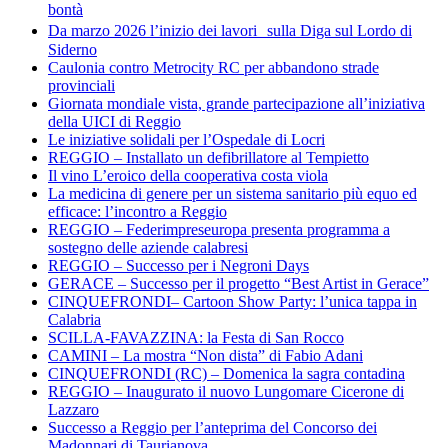
bontà
Da marzo 2026 l’inizio dei lavori sulla Diga sul Lordo di
Siderno
Caulonia contro Metrocity RC per abbandono strade
provinciali
Giornata mondiale vista, grande partecipazione all’iniziativa
della UICI di Reggio
Le iniziative solidali per l’Ospedale di Locri
REGGIO – Installato un defibrillatore al Tempietto
Il vino L’eroico della cooperativa costa viola
La medicina di genere per un sistema sanitario più equo ed
efficace: l’incontro a Reggio
REGGIO – Federimpreseuropa presenta programma a
sostegno delle aziende calabresi
REGGIO – Successo per i Negroni Days
GERACE – Successo per il progetto “Best Artist in Gerace”
CINQUEFRONDI– Cartoon Show Party: l’unica tappa in
Calabria
SCILLA-FAVAZZINA: la Festa di San Rocco
CAMINI – La mostra “Non dista” di Fabio Adani
CINQUEFRONDI (RC) – Domenica la sagra contadina
REGGIO – Inaugurato il nuovo Lungomare Cicerone di
Lazzaro
Successo a Reggio per l’anteprima del Concorso dei
Madonnari di Taurianova.