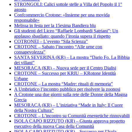
STRONGOLI: Calici sottole stelle a Villa del Popolo il 1°
agosto
Confcommercio Crotone: «Insieme per una movida
responsabile»
Melissa in festa per la 15esima Bandiera blu
Gli studenti del Liceo “Raffaele Lombardi Satriani”: Un
applauso sbagliato: quando l’ironia supera il rispetto
COTRONEI – L’evento “Sila Scienza”
CROTONE – Sabato l’incontro “Alle urne con
consapevolezza”
SANTA SEVERINA (KR) – La mostra “Dario Fo. La Bibbia
dei villani”
MESORACA (KR) – Nuova sede per il Centro Dialisi
CROTONE – Successo per KRIU – KRotone Identità
Urbane
CROTONE – La mostra “Madre: rituali di memoria”
A Umbriatico l’incontro pubblico per risolvere la zoonosi
A Crotone una due giorni sulla rete delle Donne della Magna
Grecia
MESORACA (KR) – L’iniziativa “Made in Italy: Il Cuore
della Nostra Cultura”
CROTONE – L’incontro su Comunità energetiche rinnovabili
ISOLA CAPO RIZZUTO (KR) – Giunta approva progetto
esecutivo della nuova Casa della Comunità
ISOLA CAPO RIZZUTO (KR) – Successo per l’Isola