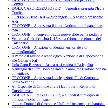
Comics
ISOLA CAPO RIZZUTO (KR) – Venerdì si presenta l’Isola
Comics
CIRÒ MARINA (KR) – Mariangela D’Agostino presidente
Avis
CROTONE – Si presenta il libro “Andrea oltre il pantalone
rosa”
CROTONE – Il convegno sulle nuove sfide per la pediatria
Venerdì a Cirò si celebra la 13esima Giornata regionale del
Calendario
CROTONE – A lezione di identità territoriale e di
imprenditorialità
Il Parco e il Museo Archeologico Nazionale di Capocolonna
alle Giornate Fai
Isola Capo Rizzuto ha la sua oasi canina della legalità
Naufragio di Cutro, sono passati due anni, ma Crotone non ha
dimenticato
CROTONE – Si presenta la delegazione Fai di Crotone e
Santa Severina
All’Ospedale di Crotone al via i lavori per il Reparto di
Emodinamica
ISOLA CAPO RIZZUTO (KR) – Lunedì il convegno su
bullismo e cyberbullismo
“Libere Donne” di Crotone e “InOltre” insieme per i bambini