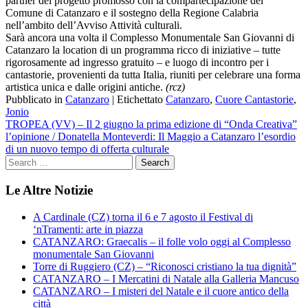
partner del progetto promosso con la compartecipazione del
Comune di Catanzaro e il sostegno della Regione Calabria
nell’ambito dell’Avviso Attività culturali.
Sarà ancora una volta il Complesso Monumentale San Giovanni di
Catanzaro la location di un programma ricco di iniziative – tutte
rigorosamente ad ingresso gratuito – e luogo di incontro per i
cantastorie, provenienti da tutta Italia, riuniti per celebrare una forma
artistica unica e dalle origini antiche.
(rcz)
Pubblicato in
Catanzaro
|
Etichettato
Catanzaro
,
Cuore Cantastorie
,
Jonio
Navigazione
TROPEA (VV) – Il 2 giugno la prima edizione di “Onda Creativa”
l’opinione / Donatella Monteverdi: Il Maggio a Catanzaro l’esordio
articoli
di un nuovo tempo di offerta culturale
Le Altre Notizie
A Cardinale (CZ) torna il 6 e 7 agosto il Festival di
‘nTramenti: arte in piazza
CATANZARO: Graecalis – il folle volo oggi al Complesso
monumentale San Giovanni
Torre di Ruggiero (CZ) – “Riconosci cristiano la tua dignità”
CATANZARO – I Mercatini di Natale alla Galleria Mancuso
CATANZARO – I misteri del Natale e il cuore antico della
città