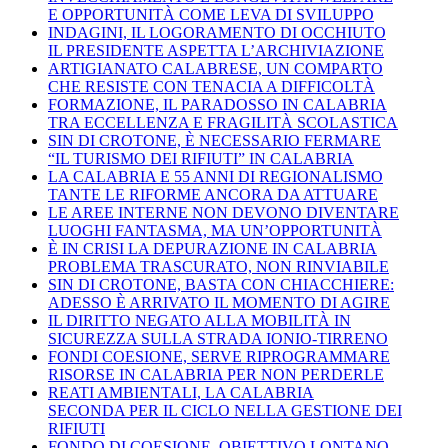
E OPPORTUNITÀ COME LEVA DI SVILUPPO
INDAGINI, IL LOGORAMENTO DI OCCHIUTO
IL PRESIDENTE ASPETTA L’ARCHIVIAZIONE
ARTIGIANATO CALABRESE, UN COMPARTO
CHE RESISTE CON TENACIA A DIFFICOLTÀ
FORMAZIONE, IL PARADOSSO IN CALABRIA
TRA ECCELLENZA E FRAGILITÀ SCOLASTICA
SIN DI CROTONE, È NECESSARIO FERMARE
“IL TURISMO DEI RIFIUTI” IN CALABRIA
LA CALABRIA E 55 ANNI DI REGIONALISMO
TANTE LE RIFORME ANCORA DA ATTUARE
LE AREE INTERNE NON DEVONO DIVENTARE
LUOGHI FANTASMA, MA UN’OPPORTUNITÀ
È IN CRISI LA DEPURAZIONE IN CALABRIA
PROBLEMA TRASCURATO, NON RINVIABILE
SIN DI CROTONE, BASTA CON CHIACCHIERE:
ADESSO È ARRIVATO IL MOMENTO DI AGIRE
IL DIRITTO NEGATO ALLA MOBILITÀ IN
SICUREZZA SULLA STRADA IONIO-TIRRENO
FONDI COESIONE, SERVE RIPROGRAMMARE
RISORSE IN CALABRIA PER NON PERDERLE
REATI AMBIENTALI, LA CALABRIA
SECONDA PER IL CICLO NELLA GESTIONE DEI
RIFIUTI
FONDO DI COESIONE, OBIETTIVO LONTANO