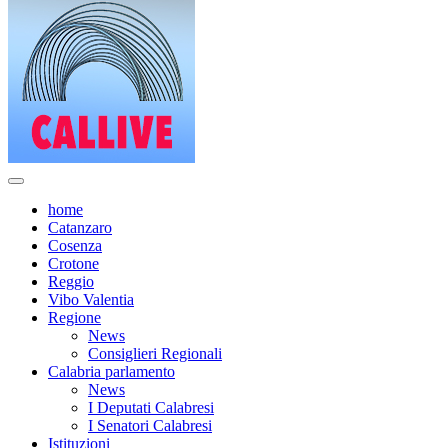
home
Catanzaro
Cosenza
Crotone
Reggio
Vibo Valentia
Regione
News
Consiglieri Regionali
Calabria parlamento
News
I Deputati Calabresi
I Senatori Calabresi
Istituzioni