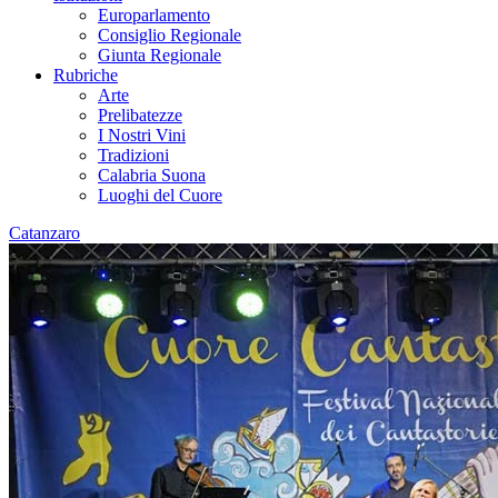
Europarlamento
Consiglio Regionale
Giunta Regionale
Rubriche
Arte
Prelibatezze
I Nostri Vini
Tradizioni
Calabria Suona
Luoghi del Cuore
Catanzaro