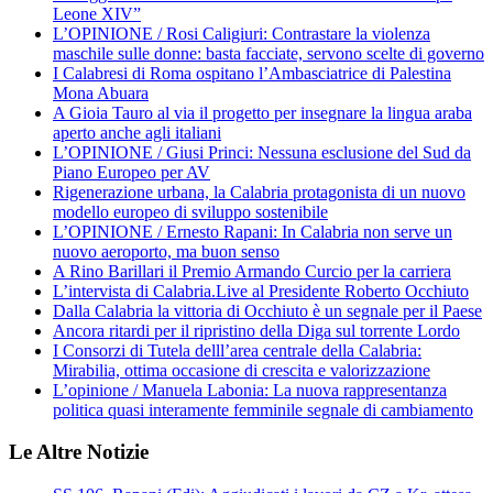
Leone XIV”
L’OPINIONE / Rosi Caligiuri: Contrastare la violenza
maschile sulle donne: basta facciate, servono scelte di governo
I Calabresi di Roma ospitano l’Ambasciatrice di Palestina
Mona Abuara
A Gioia Tauro al via il progetto per insegnare la lingua araba
aperto anche agli italiani
L’OPINIONE / Giusi Princi: Nessuna esclusione del Sud da
Piano Europeo per AV
Rigenerazione urbana, la Calabria protagonista di un nuovo
modello europeo di sviluppo sostenibile
L’OPINIONE / Ernesto Rapani: In Calabria non serve un
nuovo aeroporto, ma buon senso
A Rino Barillari il Premio Armando Curcio per la carriera
L’intervista di Calabria.Live al Presidente Roberto Occhiuto
Dalla Calabria la vittoria di Occhiuto è un segnale per il Paese
Ancora ritardi per il ripristino della Diga sul torrente Lordo
I Consorzi di Tutela delll’area centrale della Calabria:
Mirabilia, ottima occasione di crescita e valorizzazione
L’opinione / Manuela Labonia: La nuova rappresentanza
politica quasi interamente femminile segnale di cambiamento
Le Altre Notizie