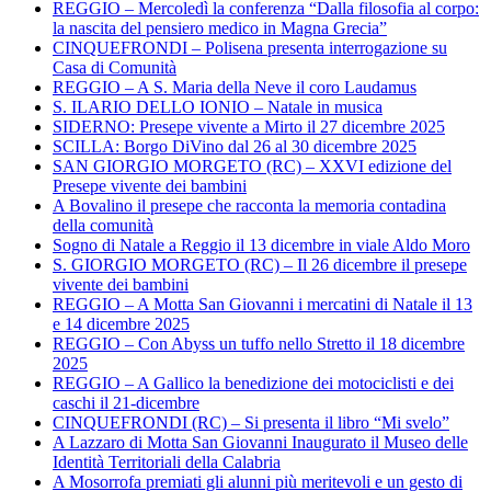
REGGIO – Mercoledì la conferenza “Dalla filosofia al corpo:
la nascita del pensiero medico in Magna Grecia”
CINQUEFRONDI – Polisena presenta interrogazione su
Casa di Comunità
REGGIO – A S. Maria della Neve il coro Laudamus
S. ILARIO DELLO IONIO – Natale in musica
SIDERNO: Presepe vivente a Mirto il 27 dicembre 2025
SCILLA: Borgo DiVino dal 26 al 30 dicembre 2025
SAN GIORGIO MORGETO (RC) – XXVI edizione del
Presepe vivente dei bambini
A Bovalino il presepe che racconta la memoria contadina
della comunità
Sogno di Natale a Reggio il 13 dicembre in viale Aldo Moro
S. GIORGIO MORGETO (RC) – Il 26 dicembre il presepe
vivente dei bambini
REGGIO – A Motta San Giovanni i mercatini di Natale il 13
e 14 dicembre 2025
REGGIO – Con Abyss un tuffo nello Stretto il 18 dicembre
2025
REGGIO – A Gallico la benedizione dei motociclisti e dei
caschi il 21-dicembre
CINQUEFRONDI (RC) – Si presenta il libro “Mi svelo”
A Lazzaro di Motta San Giovanni Inaugurato il Museo delle
Identità Territoriali della Calabria
A Mosorrofa premiati gli alunni più meritevoli e un gesto di