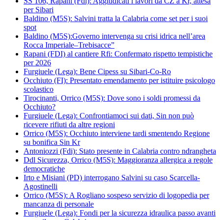
SS 106, Rapani (Fdi): Aggiudicati i lavori da CZ a Kr, attesa
per Sibari
Baldino (M5S): Salvini tratta la Calabria come set per i suoi
spot
Baldino (M5S):Governo intervenga su crisi idrica nell’area
Rocca Imperiale–Trebisacce”
Rapani (FDI) al cantiere Rfi: Confermato rispetto tempistiche
per 2026
Furgiuele (Lega): Bene Cipess su Sibari-Co-Ro
Occhiuto (FI): Presentato emendamento per istituire psicologo
scolastico
Tirocinanti, Orrico (M5S): Dove sono i soldi promessi da
Occhiuto?
Furgiuele (Lega): Confrontiamoci sui dati, Sin non può
ricevere rifiuti da altre regioni
Orrico (M5S): Occhiuto interviene tardi smentendo Regione
su bonifica Sin Kr
Antoniozzi (Fdi): Stato presente in Calabria contro ndrangheta
Ddl Sicurezza, Orrico (M5S): Maggioranza allergica a regole
democratiche
Irto e Misiani (PD) interrogano Salvini su caso Scarcella-
Agostinelli
Orrico (M5S): A Rogliano sospeso servizio di logopedia per
mancanza di personale
Furgiuele (Lega): Fondi per la sicurezza idraulica passo avanti