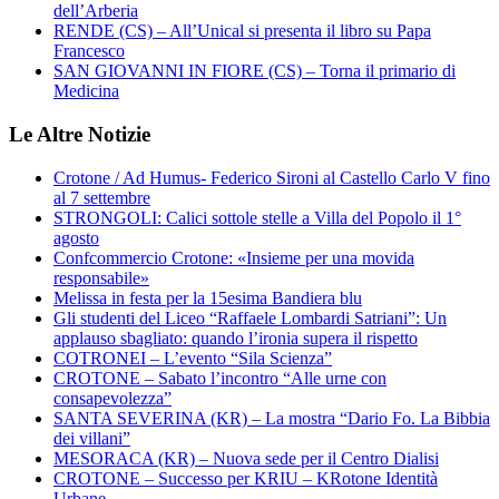
dell’Arberia
RENDE (CS) – All’Unical si presenta il libro su Papa
Francesco
SAN GIOVANNI IN FIORE (CS) – Torna il primario di
Medicina
Le Altre Notizie
Crotone / Ad Humus- Federico Sironi al Castello Carlo V fino
al 7 settembre
STRONGOLI: Calici sottole stelle a Villa del Popolo il 1°
agosto
Confcommercio Crotone: «Insieme per una movida
responsabile»
Melissa in festa per la 15esima Bandiera blu
Gli studenti del Liceo “Raffaele Lombardi Satriani”: Un
applauso sbagliato: quando l’ironia supera il rispetto
COTRONEI – L’evento “Sila Scienza”
CROTONE – Sabato l’incontro “Alle urne con
consapevolezza”
SANTA SEVERINA (KR) – La mostra “Dario Fo. La Bibbia
dei villani”
MESORACA (KR) – Nuova sede per il Centro Dialisi
CROTONE – Successo per KRIU – KRotone Identità
Urbane