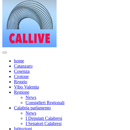
home
Catanzaro
Cosenza
Crotone
Reggio
Vibo Valentia
Regione
News
Consiglieri Regionali
Calabria parlamento
News
I Deputati Calabresi
I Senatori Calabresi
Istituzioni