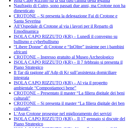
Isola Capo Rizzuto ha la sua oasi canina della legalità
Naufragio di Cutro, sono passati due anni, ma Crotone non ha
dimenticato
CROTONE – Si presenta la delegazione Fai di Crotone e
Santa Severina
All’Ospedale di Crotone al via i lavori per il Reparto di
Emodinamica
ISOLA CAPO RIZZUTO (KR) – Lunedì il convegno su
bullismo e cyberbullismo
“Libere Donne” di Crotone e “InOltre” insieme per i bambini
africani
CROTONE – Ingresso gratuito al Museo Archeologico
ISOLA CAPO RIZZUTO (KR) – Il 7 febbraio si presenta il
Piano Strategico
Il Tar dà ragione all’Adp di Kr sull’assistenza domiciliare
integrata
ISOLA CAPO RIZZUTO (KR) – Al via il progetto
ambientale “Compostiamoci bene”
CROTONE – Presentato il master “La filiera digitale dei beni
culturali”
CROTONE – Si presenta il master “La filiera digitale dei ben
culturali”
L’Asp Crotone prosegue nel miglioramento dei servizi
ISOLA CAPO RIZZUTO (KR) – Il 17 gennaio si discute del
Piano Strategico