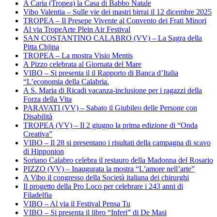
A Caria (Tropea) la Casa di Babbo Natale
Vibo Valentia – Sulle vie dei mastri birrai il 12 dicembre 2025
TROPEA – Il Presepe Vivente al Convento dei Frati Minori
Al via TropeArte Plein Air Festival
SAN COSTANTINO CALABRO (VV) – La Sagra della
Pitta Chjina
TROPEA – La mostra Visio Mentis
A Pizzo celebrata al Giornata del Mare
VIBO – Si presenta il il Rapporto di Banca d’Italia
“L’economia della Calabria.
A S. Maria di Ricadi vacanza-inclusione per i ragazzi della
Forza della Vita
PARAVATI (VV) – Sabato il Giubileo delle Persone con
Disabilità
TROPEA (VV) – Il 2 giugno la prima edizione di “Onda
Creativa”
VIBO – Il 28 si presentano i risultati della campagna di scavo
di Hipponion
Soriano Calabro celebra il restauro della Madonna del Rosario
PIZZO (VV) – Inaugurata la mostra “L’amore nell’arte”
A Vibo il congresso della Società italiana dei chirurghi
Il progetto della Pro Loco per celebrare i 243 anni di
Filadelfia
VIBO – Al via il Festival Pensa Tu
VIBO – Si presenta il libro “Inferi” di De Masi