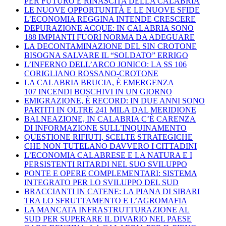
PER FUTURO E RINASCITA DELLA CALABRIA
LE NUOVE OPPORTUNITÀ E LE NUOVE SFIDE
L’ECONOMIA REGGINA INTENDE CRESCERE
DEPURAZIONE ACQUE: IN CALABRIA SONO
188 IMPIANTI FUORI NORMA DA ADEGUARE
LA DECONTAMINAZIONE DEL SIN CROTONE
BISOGNA SALVARE IL “SOLDATO” ERRIGO
L’INFERNO DELL’ARCO JONICO: LA SS 106
CORIGLIANO ROSSANO-CROTONE
LA CALABRIA BRUCIA, È EMERGENZA
107 INCENDI BOSCHIVI IN UN GIORNO
EMIGRAZIONE, È RECORD: IN DUE ANNI SONO
PARTITI IN OLTRE 241 MILA DAL MERIDIONE
BALNEAZIONE, IN CALABRIA C’È CARENZA
DI INFORMAZIONE SULL’INQUINAMENTO
QUESTIONE RIFIUTI, SCELTE STRATEGICHE
CHE NON TUTELANO DAVVERO I CITTADINI
L’ECONOMIA CALABRESE E LA NATURA E I
PERSISTENTI RITARDI NEL SUO SVILUPPO
PONTE E OPERE COMPLEMENTARI: SISTEMA
INTEGRATO PER LO SVILUPPO DEL SUD
BRACCIANTI IN CATENE: LA PIANA DI SIBARI
TRA LO SFRUTTAMENTO E L’AGROMAFIA
LA MANCATA INFRASTRUTTURAZIONE AL
SUD PER SUPERARE IL DIVARIO NEL PAESE