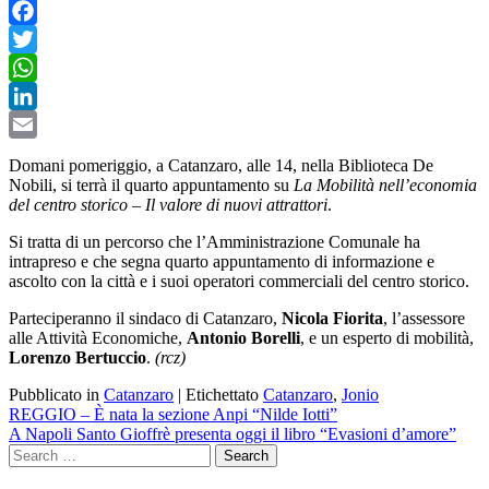
Facebook
Twitter
WhatsApp
LinkedIn
Email
Domani pomeriggio, a Catanzaro, alle 14, nella Biblioteca De
Nobili, si terrà il quarto appuntamento su
La Mobilità nell’economia
del centro storico – Il valore di nuovi attrattori
.
Si tratta di un percorso che l’Amministrazione Comunale ha
intrapreso e che segna quarto appuntamento di informazione e
ascolto con la città e i suoi operatori commerciali del centro storico.
Parteciperanno il sindaco di Catanzaro,
Nicola Fiorita
, l’assessore
alle Attività Economiche,
Antonio Borelli
, e un esperto di mobilità,
Lorenzo Bertuccio
.
(rcz)
Pubblicato in
Catanzaro
|
Etichettato
Catanzaro
,
Jonio
Navigazione
REGGIO – È nata la sezione Anpi “Nilde Iotti”
A Napoli Santo Gioffrè presenta oggi il libro “Evasioni d’amore”
articoli