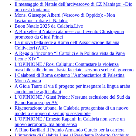
Il messaggio di Natale dell’arcivescovo di CZ Maniago: «Dio
non resta lontano»
Mons. Giuseppe Alberti (Vescovo di Oppido): «Non
lasciamoci rubare il Natale»
Buon Natale 2025 da Calabria.Live
A Bruxelles il Natale calabrese con l’evento Christojenna
promosso da Giusi Princi
La nuova bella sede a Roma dell’Associazione Italiana
Coltivatori (AIC)
A Reggio l’incontro “I Cattolici e la Politica vista da Papa
Leone XIV”
L’OPINIONE / Rosi Caligiuri: Contrastare la violenza
maschile sulle donne: basta facciate, servono scelte di governo
I Calabresi di Roma ospitano l’Ambasciatrice di Palestina
Mona Abuara
A Gioia Tauro al via il progetto per insegnare la lingua araba
aperto anche agli italiani
L’OPINIONE / Giusi Princi: Nessuna esclusione del Sud da
Piano Europeo per AV
Rigenerazione urbana, la Calabria protagonista di un nuovo
modello europeo di sviluppo sostenibile
L’OPINIONE / Ernesto Rapani: In Calabria non serve un
nuovo aeroporto, ma buon senso
A Rino Barillari il Premio Armando Curcio per la carriera
L’intervista di Calabria.Live al Presidente Roberto Occhiuto