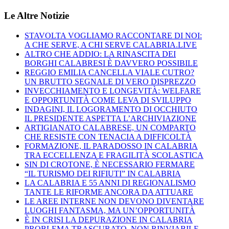
Le Altre Notizie
STAVOLTA VOGLIAMO RACCONTARE DI NOI:
A CHE SERVE, A CHI SERVE CALABRIA.LIVE
ALTRO CHE ADDIO: LA RINASCITA DEI
BORGHI CALABRESI È DAVVERO POSSIBILE
REGGIO EMILIA CANCELLA VIALE CUTRO?
UN BRUTTO SEGNALE DI VERO DISPREZZO
INVECCHIAMENTO E LONGEVITÀ: WELFARE
E OPPORTUNITÀ COME LEVA DI SVILUPPO
INDAGINI, IL LOGORAMENTO DI OCCHIUTO
IL PRESIDENTE ASPETTA L’ARCHIVIAZIONE
ARTIGIANATO CALABRESE, UN COMPARTO
CHE RESISTE CON TENACIA A DIFFICOLTÀ
FORMAZIONE, IL PARADOSSO IN CALABRIA
TRA ECCELLENZA E FRAGILITÀ SCOLASTICA
SIN DI CROTONE, È NECESSARIO FERMARE
“IL TURISMO DEI RIFIUTI” IN CALABRIA
LA CALABRIA E 55 ANNI DI REGIONALISMO
TANTE LE RIFORME ANCORA DA ATTUARE
LE AREE INTERNE NON DEVONO DIVENTARE
LUOGHI FANTASMA, MA UN’OPPORTUNITÀ
È IN CRISI LA DEPURAZIONE IN CALABRIA
PROBLEMA TRASCURATO, NON RINVIABILE