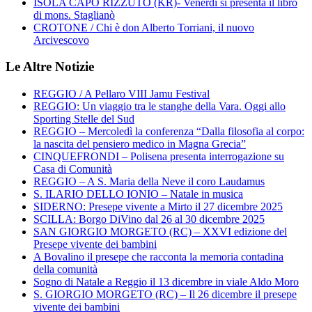
ISOLA CAPO RIZZUTO (KR)- Venerdì si presenta il libro
di mons. Staglianò
CROTONE / Chi è don Alberto Torriani, il nuovo
Arcivescovo
Le Altre Notizie
REGGIO / A Pellaro VIII Jamu Festival
REGGIO: Un viaggio tra le stanghe della Vara. Oggi allo
Sporting Stelle del Sud
REGGIO – Mercoledì la conferenza “Dalla filosofia al corpo:
la nascita del pensiero medico in Magna Grecia”
CINQUEFRONDI – Polisena presenta interrogazione su
Casa di Comunità
REGGIO – A S. Maria della Neve il coro Laudamus
S. ILARIO DELLO IONIO – Natale in musica
SIDERNO: Presepe vivente a Mirto il 27 dicembre 2025
SCILLA: Borgo DiVino dal 26 al 30 dicembre 2025
SAN GIORGIO MORGETO (RC) – XXVI edizione del
Presepe vivente dei bambini
A Bovalino il presepe che racconta la memoria contadina
della comunità
Sogno di Natale a Reggio il 13 dicembre in viale Aldo Moro
S. GIORGIO MORGETO (RC) – Il 26 dicembre il presepe
vivente dei bambini