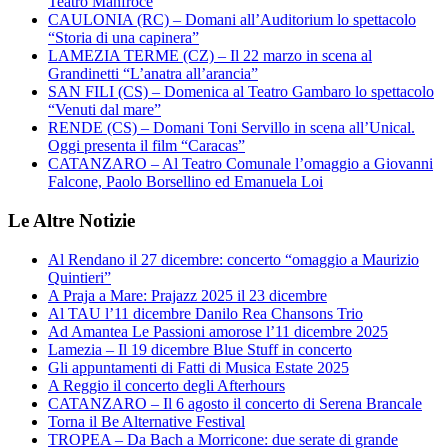
Teatro Manfroce
CAULONIA (RC) – Domani all’Auditorium lo spettacolo
“Storia di una capinera”
LAMEZIA TERME (CZ) – Il 22 marzo in scena al
Grandinetti “L’anatra all’arancia”
SAN FILI (CS) – Domenica al Teatro Gambaro lo spettacolo
“Venuti dal mare”
RENDE (CS) – Domani Toni Servillo in scena all’Unical.
Oggi presenta il film “Caracas”
CATANZARO – Al Teatro Comunale l’omaggio a Giovanni
Falcone, Paolo Borsellino ed Emanuela Loi
Le Altre Notizie
Al Rendano il 27 dicembre: concerto “omaggio a Maurizio
Quintieri”
A Praja a Mare: Prajazz 2025 il 23 dicembre
Al TAU l’11 dicembre Danilo Rea Chansons Trio
Ad Amantea Le Passioni amorose l’11 dicembre 2025
Lamezia – Il 19 dicembre Blue Stuff in concerto
Gli appuntamenti di Fatti di Musica Estate 2025
A Reggio il concerto degli Afterhours
CATANZARO – Il 6 agosto il concerto di Serena Brancale
Torna il Be Alternative Festival
TROPEA – Da Bach a Morricone: due serate di grande