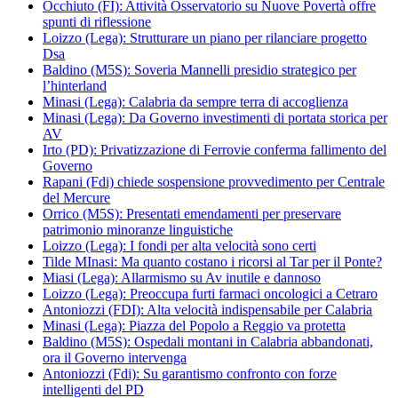
Occhiuto (FI): Attività Osservatorio su Nuove Povertà offre
spunti di riflessione
Loizzo (Lega): Strutturare un piano per rilanciare progetto
Dsa
Baldino (M5S): Soveria Mannelli presidio strategico per
l’hinterland
Minasi (Lega): Calabria da sempre terra di accoglienza
Minasi (Lega): Da Governo investimenti di portata storica per
AV
Irto (PD): Privatizzazione di Ferrovie conferma fallimento del
Governo
Rapani (Fdi) chiede sospensione provvedimento per Centrale
del Mercure
Orrico (M5S): Presentati emendamenti per preservare
patrimonio minoranze linguistiche
Loizzo (Lega): I fondi per alta velocità sono certi
Tilde MInasi: Ma quanto costano i ricorsi al Tar per il Ponte?
Miasi (Lega): Allarmismo su Av inutile e dannoso
Loizzo (Lega): Preoccupa furti farmaci oncologici a Cetraro
Antoniozzi (FDI): Alta velocità indispensabile per Calabria
Minasi (Lega): Piazza del Popolo a Reggio va protetta
Baldino (M5S): Ospedali montani in Calabria abbandonati,
ora il Governo intervenga
Antoniozzi (Fdi): Su garantismo confronto con forze
intelligenti del PD