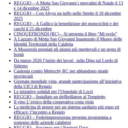
REGGIO – A Motta San Giovanni i mercatini di Natale il 13
e 14 dicembre 2025
REGGIO – Con Abyss un tuffo nello Stretto il 18 dicembre
2025
REGGIO – A Gallico la benedizione dei motociclisti e dei
caschi il 21-dicembre
CINQUEFRONDI (RC) – Si presenta il libro “Mi svelo”
A Lazzaro di Motta San Giovanni Inaugurato il Museo delle
Identità Territoriali della Calabria
A Mosorrofa premiati gli alunni più meritevoli e un gesto di
bontà
Da marzo 2026 l’inizio dei lavori sulla Diga sul Lordo di
Siderno
Caulonia contro Metrocity RC per abbandono strade
provinciali
Giornata mondiale vista, grande partecipazione all’iniziativa
della UICI di Reggio
Le iniziative solidali per l’Ospedale di Locri
REGGIO – Installato un defibrillatore al Tempietto
Il vino L’eroico della cooperativa costa viola
La medicina di genere per un sistema sanitario più equo ed
efficace: l’incontro a Reggio
REGGIO – Federimpreseuropa presenta programma a
sostegno delle aziende calabresi
REGGIO – Successo per i Negroni Days