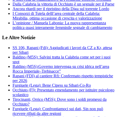
Dalla Calabria la vittoria di Occhiuto è un segnale per il Paese
Ancora ritardi per il ripristino della Diga sul torrente Lordo
I Consorzi di Tutela delll’area centrale della Calabria:
Mirabilia, ottima occasione di crescita e valorizzazione
L’opinione / Manuela Labonia: La nuova rappresentanza
politica quasi interamente femminile segnale di cambiamento
Le Altre Notizie
SS 106, Rapani (Fdi): Aggiudicati i lavori da CZ a Kr, attesa
per Sibari
Baldino (M5S): Salvini tratta la Calabria come set per i suoi
spot
Baldino (M5S):Governo intervenga su crisi idrica nell’area
Rocca Imperiale–Trebisacce”
Rapani (FDI) al cantiere Rfi: Confermato rispetto tempistiche
per 2026
Furgiuele (Lega): Bene Cipess su Sibari-Co-Ro
Occhiuto (FI): Presentato emendamento per istituire psicologo
scolastico
Tirocinanti, Orrico (M5S): Dove sono i soldi promessi da
Occhiuto?
Furgiuele (Lega): Confrontiamoci sui dati, Sin non può
ricevere rifiuti da altre regioni