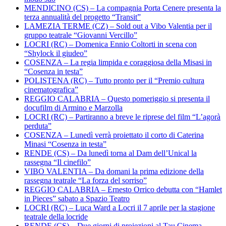
MENDICINO (CS) – La compagnia Porta Cenere presenta la
terza annualità del progetto “Transit”
LAMEZIA TERME (CZ) – Sold out a Vibo Valentia per il
gruppo teatrale “Giovanni Vercillo”
LOCRI (RC) – Domenica Ennio Coltorti in scena con
“Shylock il giudeo”
COSENZA – La regia limpida e coraggiosa della Misasi in
“Cosenza in testa”
POLISTENA (RC) – Tutto pronto per il “Premio cultura
cinematografica”
REGGIO CALABRIA – Questo pomeriggio si presenta il
docufilm di Armino e Marzolla
LOCRI (RC) – Partiranno a breve le riprese del film “L’agorà
perduta”
COSENZA – Lunedì verrà proiettato il corto di Caterina
Minasi “Cosenza in testa”
RENDE (CS) – Da lunedì torna al Dam dell’Unical la
rassegna “Il cinefilo”
VIBO VALENTIA – Da domani la prima edizione della
rassegna teatrale “La forza del sorriso”
REGGIO CALABRIA – Ernesto Orrico debutta con “Hamlet
in Pieces” sabato a Spazio Teatro
LOCRI (RC) – Luca Ward a Locri il 7 aprile per la stagione
teatrale della locride
RENDE (CS) – Due giorni di proiezioni al Tau Cinema