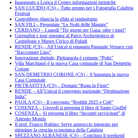
Inaugurato a Lorica il Centro informazioni turistiche
SAN LUCIDO (CS) – Tutto pronto per i Fotografia Calabria
Festival
Castrolibero rilancia la sfida al randagismo
SAN FILI – Presentate “Le Notti delle Magare”
CERISANO – Lunedì “Tre giorni per Gaza: oltre i muri”
Giornalisti e tour operator al Parco Archeologico di
Castiglione e Museo Civico di Paludi
RENDE (CS) – All’Unical si omaggia Pasquale Versace con
“Raccontare Lino”
Innovazione digitale, Pietrapaola è comune “Polis”
Villa Marchianò è la nuova Casa comunale di San Demetrio
Corone
SAN DEMETRIO CORONE (CS) – S’inaugura la nuova
Casa Comunale
PIETRAFITTA (CS) – Domani “Ruga in Fiore”
RENDE – All’Unical il convegno nazionale “Destinazione
Italia”
PAOLA (CS) – Il convegno “Redditi 2025 e Cpb”
COSENZA – Giovedì si presenta il libro di Santo Gioffrè
COSENZA – Si presenta il libro “Incontri ravvicinati” di
Antonio Monda
Il prof. Franco Rubino: Serve approccio integrato per
stimolare la crescita economica della Calabria
SPEZZANO ALBANESE (CS) – Concluso il weekend