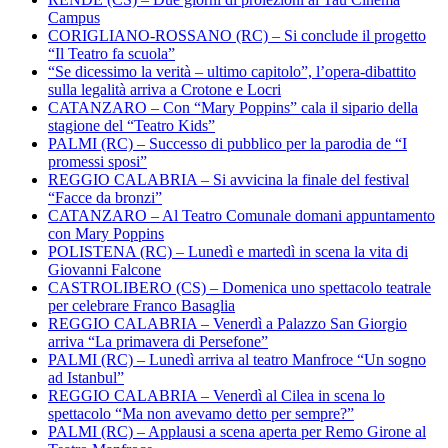
Campus
CORIGLIANO-ROSSANO (RC) – Si conclude il progetto
“Il Teatro fa scuola”
“Se dicessimo la verità – ultimo capitolo”, l’opera-dibattito
sulla legalità arriva a Crotone e Locri
CATANZARO – Con “Mary Poppins” cala il sipario della
stagione del “Teatro Kids”
PALMI (RC) – Successo di pubblico per la parodia de “I
promessi sposi”
REGGIO CALABRIA – Si avvicina la finale del festival
“Facce da bronzi”
CATANZARO – Al Teatro Comunale domani appuntamento
con Mary Poppins
POLISTENA (RC) – Lunedì e martedì in scena la vita di
Giovanni Falcone
CASTROLIBERO (CS) – Domenica uno spettacolo teatrale
per celebrare Franco Basaglia
REGGIO CALABRIA – Venerdì a Palazzo San Giorgio
arriva “La primavera di Persefone”
PALMI (RC) – Lunedì arriva al teatro Manfroce “Un sogno
ad Istanbul”
REGGIO CALABRIA – Venerdì al Cilea in scena lo
spettacolo “Ma non avevamo detto per sempre?”
PALMI (RC) – Applausi a scena aperta per Remo Girone al