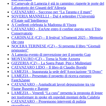
Il Carnevale di Lamezia è già in cammino: riaperte le porte del
Laboratorio dei Giganti dell’Allegria
CATANZARO – Successo per “La Taranta e il mare”
SOVERIA MANNELLI – Dal 4 settembre l’Università
d’Estate sull’Intelligence
A Conflenti celebrata la Madonna di Visora
CATANZARO – EstArte entro il confine questa sera il Trio
Conservatorio
CARDINALE (CZ) – Il festival ‘nTramenti 2025 – Memoria
che cura
NOCERA TERINESE (CZ) – Si presenta il libro “Giornali
prigionieri”
A Lamezia evento di prevenzione per il progetto Gap
MONTAURO (CZ) – Torna la Notte Azzurra
GIZZERIA (CZ) – La Sagra Patati, Pipi e Mulingiani
CATANZARO LIDO – Il libro di Claudio Borghi
LAMEZIA – Inaugurata la sede dell’Associazione “Il Dono”
LAMEZIA – Presentato il progetto di ricerca europeo
Fastch2ange
CATANZARO – Aggiudicati lavori depurazione tra via
Fiume Busento e Barone
LAMEZIA – Venerdì “La cura” presenta la proposta di legge
per trasformare in spoke gli ospedali montani della Calabria
CATANZARO – Proseguono interventi di pulizia
straordinaria