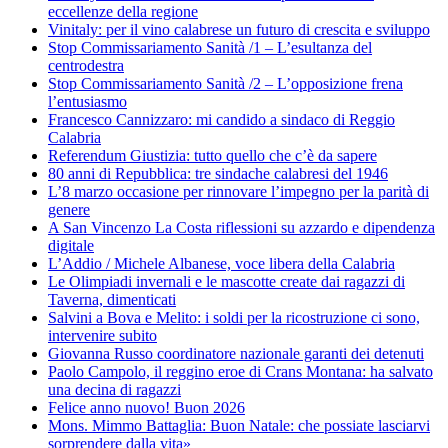
eccellenze della regione
Vinitaly: per il vino calabrese un futuro di crescita e sviluppo
Stop Commissariamento Sanità /1 – L’esultanza del
centrodestra
Stop Commissariamento Sanità /2 – L’opposizione frena
l’entusiasmo
Francesco Cannizzaro: mi candido a sindaco di Reggio
Calabria
Referendum Giustizia: tutto quello che c’è da sapere
80 anni di Repubblica: tre sindache calabresi del 1946
L’8 marzo occasione per rinnovare l’impegno per la parità di
genere
A San Vincenzo La Costa riflessioni su azzardo e dipendenza
digitale
L’Addio / Michele Albanese, voce libera della Calabria
Le Olimpiadi invernali e le mascotte create dai ragazzi di
Taverna, dimenticati
Salvini a Bova e Melito: i soldi per la ricostruzione ci sono,
intervenire subito
Giovanna Russo coordinatore nazionale garanti dei detenuti
Paolo Campolo, il reggino eroe di Crans Montana: ha salvato
una decina di ragazzi
Felice anno nuovo! Buon 2026
Mons. Mimmo Battaglia: Buon Natale: che possiate lasciarvi
sorprendere dalla vita»