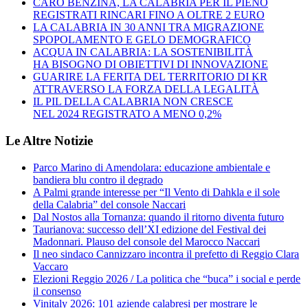
CARO BENZINA, LA CALABRIA PER IL PIENO
REGISTRATI RINCARI FINO A OLTRE 2 EURO
LA CALABRIA IN 30 ANNI TRA MIGRAZIONE
SPOPOLAMENTO E GELO DEMOGRAFICO
ACQUA IN CALABRIA: LA SOSTENIBILITÀ
HA BISOGNO DI OBIETTIVI DI INNOVAZIONE
GUARIRE LA FERITA DEL TERRITORIO DI KR
ATTRAVERSO LA FORZA DELLA LEGALITÀ
IL PIL DELLA CALABRIA NON CRESCE
NEL 2024 REGISTRATO A MENO 0,2%
Le Altre Notizie
Parco Marino di Amendolara: educazione ambientale e
bandiera blu contro il degrado
A Palmi grande interesse per “Il Vento di Dahkla e il sole
della Calabria” del console Naccari
Dal Nostos alla Tornanza: quando il ritorno diventa futuro
Taurianova: successo dell’XI edizione del Festival dei
Madonnari. Plauso del console del Marocco Naccari
Il neo sindaco Cannizzaro incontra il prefetto di Reggio Clara
Vaccaro
Elezioni Reggio 2026 / La politica che “buca” i social e perde
il consenso
Vinitaly 2026: 101 aziende calabresi per mostrare le