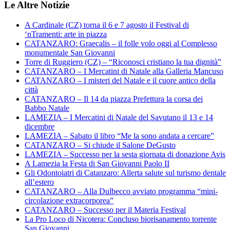
Le Altre Notizie
A Cardinale (CZ) torna il 6 e 7 agosto il Festival di
‘nTramenti: arte in piazza
CATANZARO: Graecalis – il folle volo oggi al Complesso
monumentale San Giovanni
Torre di Ruggiero (CZ) – “Riconosci cristiano la tua dignità”
CATANZARO – I Mercatini di Natale alla Galleria Mancuso
CATANZARO – I misteri del Natale e il cuore antico della
città
CATANZARO – Il 14 da piazza Prefettura la corsa dei
Babbo Natale
LAMEZIA – I Mercatini di Natale del Savutano il 13 e 14
dicembre
LAMEZIA – Sabato il libro “Me la sono andata a cercare”
CATANZARO – Si chiude il Salone DeGusto
LAMEZIA – Successo per la sesta giornata di donazione Avis
A Lamezia la Festa di San Giovanni Paolo II
Gli Odontoiatri di Catanzaro: Allerta salute sul turismo dentale
all’estero
CATANZARO – Alla Dulbecco avviato programma “mini-
circolazione extracorporea”
CATANZARO – Successo per il Materia Festival
La Pro Loco di Nicotera: Concluso biorisanamento torrente
San Giovanni