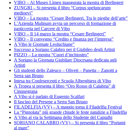
VIBO – Al Museo Lìmen inaugurata la mostra di Berlingeri
ZUNGRI – Si presenta il libro “Corpus speluncarum
medioevi”
VIBO – La mostra “Cesare Berlingeri. Tra le pieghe dell’arte”
L’Azienda Mulinum avvia un percorso di formazione di
pasticceria nel Carcere di Vibo
VIBO – Il 14 marzo la mostra “Cesare Berlingeri”
VIBO – Il convegno “Credito e finanza per l’impresa”
A Vibo le Giornate Leoluchiane”
Successo a Soriano Calabro per il Giubileo degli Artisti
PIZZO – La mostra “Cuori d’inchiostro”
A Soriano la Giornata Giubilare Diocesana dedicata agli
Artisti
Gli studenti dello Zaleuco – Oliveti – Panetta – Zanotti a
Serra san Bruno
Intesa tra Confesercenti e Scuola Alberghiera di Vibo
A Tropea si presenta il libro “Oro Rosso di Calabria” di
Cinquegrana
A Vibo si è parlato di Eugenio Scalfari
Il fascino del Presepe a Serra San Bruno
FILADELFIA (VV) – A maggio torna il Filadelfia Festival
La “Pignolata” più grande chiude le feste natalizie a Filadelfia
A Vibo al via la Settimana dello Studente del Capialbi
SORIANO CALABRO (VV) – Si presenta il libro “Portami
al mare”