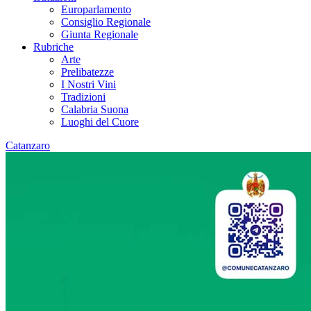
Europarlamento
Consiglio Regionale
Giunta Regionale
Rubriche
Arte
Prelibatezze
I Nostri Vini
Tradizioni
Calabria Suona
Luoghi del Cuore
Catanzaro