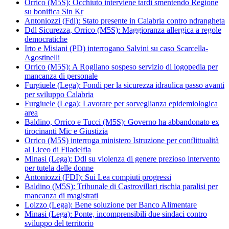
Orrico (M5S): Occhiuto interviene tardi smentendo Regione
su bonifica Sin Kr
Antoniozzi (Fdi): Stato presente in Calabria contro ndrangheta
Ddl Sicurezza, Orrico (M5S): Maggioranza allergica a regole
democratiche
Irto e Misiani (PD) interrogano Salvini su caso Scarcella-
Agostinelli
Orrico (M5S): A Rogliano sospeso servizio di logopedia per
mancanza di personale
Furgiuele (Lega): Fondi per la sicurezza idraulica passo avanti
per sviluppo Calabria
Furgiuele (Lega): Lavorare per sorveglianza epidemiologica
area
Baldino, Orrico e Tucci (M5S): Governo ha abbandonato ex
tirocinanti Mic e Giustizia
Orrico (M5S) interroga ministero Istruzione per conflittualità
al Liceo di Filadelfia
Minasi (Lega): Ddl su violenza di genere prezioso intervento
per tutela delle donne
Antoniozzi (FDI): Sui Lea compiuti progressi
Baldino (M5S): Tribunale di Castrovillari rischia paralisi per
mancanza di magistrati
Loizzo (Lega): Bene soluzione per Banco Alimentare
Minasi (Lega): Ponte, incomprensibili due sindaci contro
sviluppo del territorio