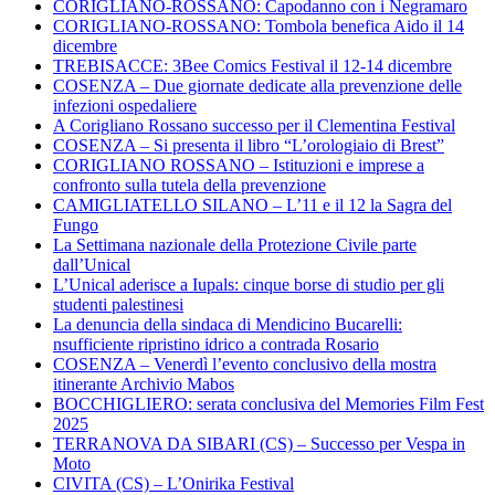
CORIGLIANO-ROSSANO: Capodanno con i Negramaro
CORIGLIANO-ROSSANO: Tombola benefica Aido il 14
dicembre
TREBISACCE: 3Bee Comics Festival il 12-14 dicembre
COSENZA – Due giornate dedicate alla prevenzione delle
infezioni ospedaliere
A Corigliano Rossano successo per il Clementina Festival
COSENZA – Si presenta il libro “L’orologiaio di Brest”
CORIGLIANO ROSSANO – Istituzioni e imprese a
confronto sulla tutela della prevenzione
CAMIGLIATELLO SILANO – L’11 e il 12 la Sagra del
Fungo
La Settimana nazionale della Protezione Civile parte
dall’Unical
L’Unical aderisce a Iupals: cinque borse di studio per gli
studenti palestinesi
La denuncia della sindaca di Mendicino Bucarelli:
nsufficiente ripristino idrico a contrada Rosario
COSENZA – Venerdì l’evento conclusivo della mostra
itinerante Archivio Mabos
BOCCHIGLIERO: serata conclusiva del Memories Film Fest
2025
TERRANOVA DA SIBARI (CS) – Successo per Vespa in
Moto
CIVITA (CS) – L’Onirika Festival