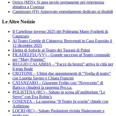
Orrico (M5S): Si apra tavolo permanente per emergenza
abitativa a Cosenza
Cannizzaro (FI): Approvato emendamento dedicato ai disabili
Le Altre Notizie
Il Cartellone inverno 2025 del Politeama Mario Foglietti di
Catanzaro
Al Teatro Gentile di Cittanova: Benvenuti in Casa Esposito il
12 dicembre 2025
Elettra di Sofocle al Teatro dei Taurani di Palmi
FILADELFIA (VV) – Grande successo al Teatro comunale
per “Mary Poppins”
REGGIO CALABRIA – “Facce da bronzi” arriva in città per
il gran finale
CROTONE – Ultimi due appuntamenti di “Voglia di teatro”
con Lunetta Savino e Chiara Francini
CATANZARO – Giuseppe Ferlito con “Novecento” di
Baricco chiuderà la rassegna Pro.s.a.
POLISTENA (RC) – Sabato in scena all’auditorium “Le
Serve” con Eva Robin’s
COSENZA – La rassegna “Il Teatro fa scuola” chiude con
Anfitrione
LOCRI (RC) – Sabato Paolantoni rivisita Shakespeare a
modo suo