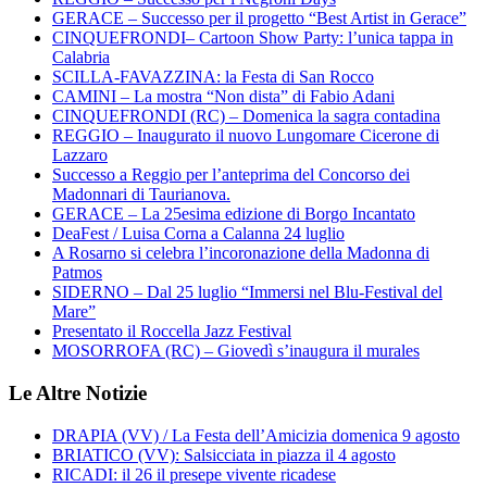
GERACE – Successo per il progetto “Best Artist in Gerace”
CINQUEFRONDI– Cartoon Show Party: l’unica tappa in
Calabria
SCILLA-FAVAZZINA: la Festa di San Rocco
CAMINI – La mostra “Non dista” di Fabio Adani
CINQUEFRONDI (RC) – Domenica la sagra contadina
REGGIO – Inaugurato il nuovo Lungomare Cicerone di
Lazzaro
Successo a Reggio per l’anteprima del Concorso dei
Madonnari di Taurianova.
GERACE – La 25esima edizione di Borgo Incantato
DeaFest / Luisa Corna a Calanna 24 luglio
A Rosarno si celebra l’incoronazione della Madonna di
Patmos
SIDERNO – Dal 25 luglio “Immersi nel Blu-Festival del
Mare”
Presentato il Roccella Jazz Festival
MOSORROFA (RC) – Giovedì s’inaugura il murales
Le Altre Notizie
DRAPIA (VV) / La Festa dell’Amicizia domenica 9 agosto
BRIATICO (VV): Salsicciata in piazza il 4 agosto
RICADI: il 26 il presepe vivente ricadese