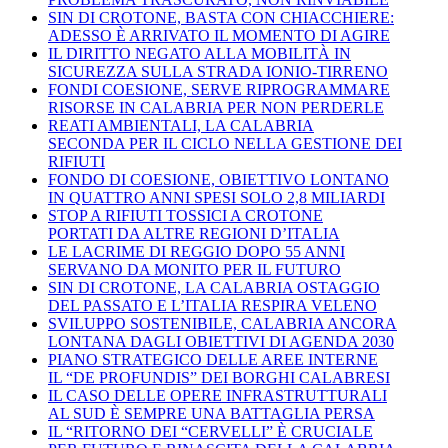
SIN DI CROTONE, BASTA CON CHIACCHIERE:
ADESSO È ARRIVATO IL MOMENTO DI AGIRE
IL DIRITTO NEGATO ALLA MOBILITÀ IN
SICUREZZA SULLA STRADA IONIO-TIRRENO
FONDI COESIONE, SERVE RIPROGRAMMARE
RISORSE IN CALABRIA PER NON PERDERLE
REATI AMBIENTALI, LA CALABRIA
SECONDA PER IL CICLO NELLA GESTIONE DEI
RIFIUTI
FONDO DI COESIONE, OBIETTIVO LONTANO
IN QUATTRO ANNI SPESI SOLO 2,8 MILIARDI
STOP A RIFIUTI TOSSICI A CROTONE
PORTATI DA ALTRE REGIONI D’ITALIA
LE LACRIME DI REGGIO DOPO 55 ANNI
SERVANO DA MONITO PER IL FUTURO
SIN DI CROTONE, LA CALABRIA OSTAGGIO
DEL PASSATO E L’ITALIA RESPIRA VELENO
SVILUPPO SOSTENIBILE, CALABRIA ANCORA
LONTANA DAGLI OBIETTIVI DI AGENDA 2030
PIANO STRATEGICO DELLE AREE INTERNE
IL “DE PROFUNDIS” DEI BORGHI CALABRESI
IL CASO DELLE OPERE INFRASTRUTTURALI
AL SUD È SEMPRE UNA BATTAGLIA PERSA
IL “RITORNO DEI “CERVELLI” È CRUCIALE