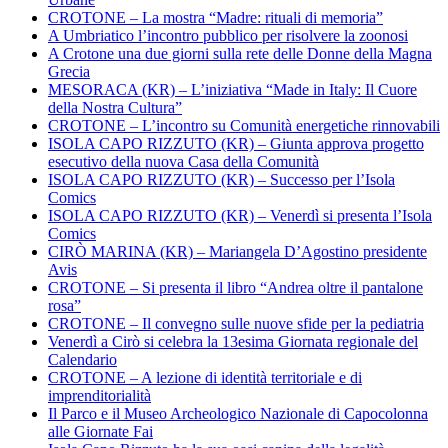
CROTONE – La mostra “Madre: rituali di memoria”
A Umbriatico l’incontro pubblico per risolvere la zoonosi
A Crotone una due giorni sulla rete delle Donne della Magna
Grecia
MESORACA (KR) – L’iniziativa “Made in Italy: Il Cuore
della Nostra Cultura”
CROTONE – L’incontro su Comunità energetiche rinnovabili
ISOLA CAPO RIZZUTO (KR) – Giunta approva progetto
esecutivo della nuova Casa della Comunità
ISOLA CAPO RIZZUTO (KR) – Successo per l’Isola
Comics
ISOLA CAPO RIZZUTO (KR) – Venerdì si presenta l’Isola
Comics
CIRÒ MARINA (KR) – Mariangela D’Agostino presidente
Avis
CROTONE – Si presenta il libro “Andrea oltre il pantalone
rosa”
CROTONE – Il convegno sulle nuove sfide per la pediatria
Venerdì a Cirò si celebra la 13esima Giornata regionale del
Calendario
CROTONE – A lezione di identità territoriale e di
imprenditorialità
Il Parco e il Museo Archeologico Nazionale di Capocolonna
alle Giornate Fai