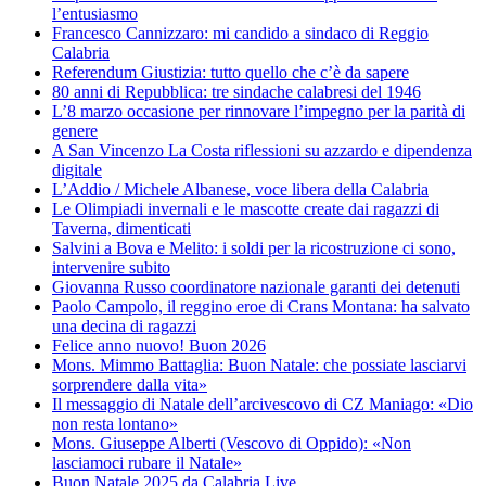
l’entusiasmo
Francesco Cannizzaro: mi candido a sindaco di Reggio
Calabria
Referendum Giustizia: tutto quello che c’è da sapere
80 anni di Repubblica: tre sindache calabresi del 1946
L’8 marzo occasione per rinnovare l’impegno per la parità di
genere
A San Vincenzo La Costa riflessioni su azzardo e dipendenza
digitale
L’Addio / Michele Albanese, voce libera della Calabria
Le Olimpiadi invernali e le mascotte create dai ragazzi di
Taverna, dimenticati
Salvini a Bova e Melito: i soldi per la ricostruzione ci sono,
intervenire subito
Giovanna Russo coordinatore nazionale garanti dei detenuti
Paolo Campolo, il reggino eroe di Crans Montana: ha salvato
una decina di ragazzi
Felice anno nuovo! Buon 2026
Mons. Mimmo Battaglia: Buon Natale: che possiate lasciarvi
sorprendere dalla vita»
Il messaggio di Natale dell’arcivescovo di CZ Maniago: «Dio
non resta lontano»
Mons. Giuseppe Alberti (Vescovo di Oppido): «Non
lasciamoci rubare il Natale»
Buon Natale 2025 da Calabria.Live