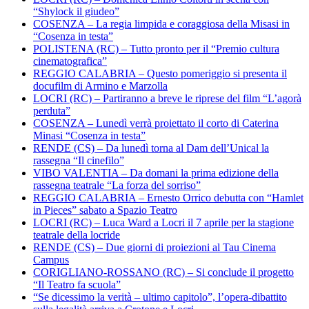
“Shylock il giudeo”
COSENZA – La regia limpida e coraggiosa della Misasi in
“Cosenza in testa”
POLISTENA (RC) – Tutto pronto per il “Premio cultura
cinematografica”
REGGIO CALABRIA – Questo pomeriggio si presenta il
docufilm di Armino e Marzolla
LOCRI (RC) – Partiranno a breve le riprese del film “L’agorà
perduta”
COSENZA – Lunedì verrà proiettato il corto di Caterina
Minasi “Cosenza in testa”
RENDE (CS) – Da lunedì torna al Dam dell’Unical la
rassegna “Il cinefilo”
VIBO VALENTIA – Da domani la prima edizione della
rassegna teatrale “La forza del sorriso”
REGGIO CALABRIA – Ernesto Orrico debutta con “Hamlet
in Pieces” sabato a Spazio Teatro
LOCRI (RC) – Luca Ward a Locri il 7 aprile per la stagione
teatrale della locride
RENDE (CS) – Due giorni di proiezioni al Tau Cinema
Campus
CORIGLIANO-ROSSANO (RC) – Si conclude il progetto
“Il Teatro fa scuola”
“Se dicessimo la verità – ultimo capitolo”, l’opera-dibattito