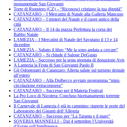
monumentale San Giovanni
Torre di Ruggiero (CZ) – “Riconosci cristiano la tua dignità”
CATANZARO – I Mercatini di Natale alla Galleria Mancuso
CATANZARO – I misteri del Natale e il cuore antico della
città
CATANZARO – Il 14 da piazza Prefettura la corsa dei
Babbo Natale
LAMEZIA – I Mercatini di Natale del Savutano il 13 e 14
dicembre
LAMEZIA – Sabato il libro “Me la sono andata a cercare”
CATANZARO – Si chiude il Salone DeGusto
LAMEZIA – Successo per la sesta giornata di donazione Avis
A Lamezia la Festa di San Giovanni Paolo II
Gli Odontoiatri di Catanzaro: Allerta salute sul turismo dentale
all’estero
CATANZARO – Alla Dulbecco avviato programma “mini-
circolazione extracorporea”
CATANZARO – Successo per il Materia Festival
La Pro Loco di Nicotera: Concluso biorisanamento torrente
San Giovanni
Il Carnevale di Lamezia è già in cammino: riaperte le porte del
Laboratorio dei Giganti dell’Allegria
CATANZARO – Successo per “La Taranta e il mare”
SOVERIA MANNELLI – Dal 4 settembre l’Università
d’Estate sull’Intelligence