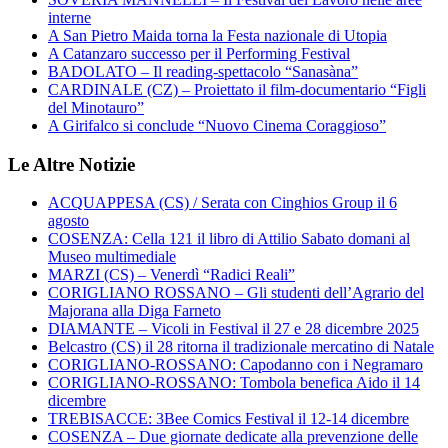
interne
A San Pietro Maida torna la Festa nazionale di Utopia
A Catanzaro successo per il Performing Festival
BADOLATO – Il reading-spettacolo “Sanasàna”
CARDINALE (CZ) – Proiettato il film-documentario “Figli
del Minotauro”
A Girifalco si conclude “Nuovo Cinema Coraggioso”
Le Altre Notizie
ACQUAPPESA (CS) / Serata con Cinghios Group il 6
agosto
COSENZA: Cella 121 il libro di Attilio Sabato domani al
Museo multimediale
MARZI (CS) – Venerdì “Radici Reali”
CORIGLIANO ROSSANO – Gli studenti dell’Agrario del
Majorana alla Diga Farneto
DIAMANTE – Vicoli in Festival il 27 e 28 dicembre 2025
Belcastro (CS) il 28 ritorna il tradizionale mercatino di Natale
CORIGLIANO-ROSSANO: Capodanno con i Negramaro
CORIGLIANO-ROSSANO: Tombola benefica Aido il 14
dicembre
TREBISACCE: 3Bee Comics Festival il 12-14 dicembre
COSENZA – Due giornate dedicate alla prevenzione delle