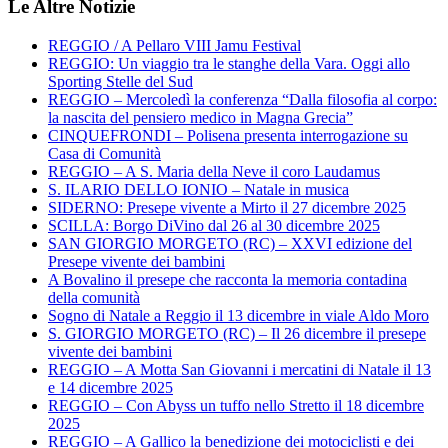
Le Altre Notizie
REGGIO / A Pellaro VIII Jamu Festival
REGGIO: Un viaggio tra le stanghe della Vara. Oggi allo
Sporting Stelle del Sud
REGGIO – Mercoledì la conferenza “Dalla filosofia al corpo:
la nascita del pensiero medico in Magna Grecia”
CINQUEFRONDI – Polisena presenta interrogazione su
Casa di Comunità
REGGIO – A S. Maria della Neve il coro Laudamus
S. ILARIO DELLO IONIO – Natale in musica
SIDERNO: Presepe vivente a Mirto il 27 dicembre 2025
SCILLA: Borgo DiVino dal 26 al 30 dicembre 2025
SAN GIORGIO MORGETO (RC) – XXVI edizione del
Presepe vivente dei bambini
A Bovalino il presepe che racconta la memoria contadina
della comunità
Sogno di Natale a Reggio il 13 dicembre in viale Aldo Moro
S. GIORGIO MORGETO (RC) – Il 26 dicembre il presepe
vivente dei bambini
REGGIO – A Motta San Giovanni i mercatini di Natale il 13
e 14 dicembre 2025
REGGIO – Con Abyss un tuffo nello Stretto il 18 dicembre
2025
REGGIO – A Gallico la benedizione dei motociclisti e dei