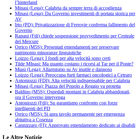
l’hinterland
Minasi (Lega): Calabria da sempre terra di accoglienza
Minasi (Lega): Da Governo investimenti di portata storica per
AV
Irto (PD): Privatizzazione di Ferrovie conferma fallimento del
Governo
Rapani (Fdi) chiede sospensione provvedimento per Centrale
del Mercure
Orrico (M5S): Presentati emendamenti per preservare
patrimonio minoranze linguistiche
Loizzo (Lega): I fondi per alta velocità sono certi
Tilde MInasi: Ma quanto costano i ricorsi al Tar per il Ponte?
Miasi (Lega): Allarmismo su Av inutile e dannoso
Loizzo (Lega): Preoccupa furti farmaci oncologici a Cetraro
Antoniozzi (FDI): Alta velocità indispensabile per Calabria
Minasi (Lega): Piazza del Popolo a Reggio va protetta
Baldino (M5S): Ospedali montani in Calabria abbandonati,
ora il Governo intervenga
Antoniozzi (Fdi): Su garantismo confronto con forze
intelligenti del PD
Orrico (M5S): Si apra tavolo permanente per emergenza
abitativa a Cosenza
Cannizzaro (FI): Approvato emendamento dedicato ai disabili
Le Altre Notizie