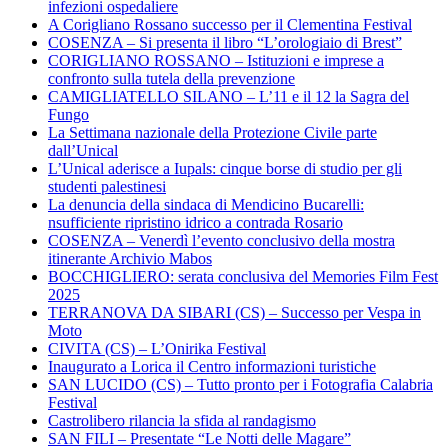
infezioni ospedaliere
A Corigliano Rossano successo per il Clementina Festival
COSENZA – Si presenta il libro “L’orologiaio di Brest”
CORIGLIANO ROSSANO – Istituzioni e imprese a
confronto sulla tutela della prevenzione
CAMIGLIATELLO SILANO – L’11 e il 12 la Sagra del
Fungo
La Settimana nazionale della Protezione Civile parte
dall’Unical
L’Unical aderisce a Iupals: cinque borse di studio per gli
studenti palestinesi
La denuncia della sindaca di Mendicino Bucarelli:
nsufficiente ripristino idrico a contrada Rosario
COSENZA – Venerdì l’evento conclusivo della mostra
itinerante Archivio Mabos
BOCCHIGLIERO: serata conclusiva del Memories Film Fest
2025
TERRANOVA DA SIBARI (CS) – Successo per Vespa in
Moto
CIVITA (CS) – L’Onirika Festival
Inaugurato a Lorica il Centro informazioni turistiche
SAN LUCIDO (CS) – Tutto pronto per i Fotografia Calabria
Festival
Castrolibero rilancia la sfida al randagismo
SAN FILI – Presentate “Le Notti delle Magare”