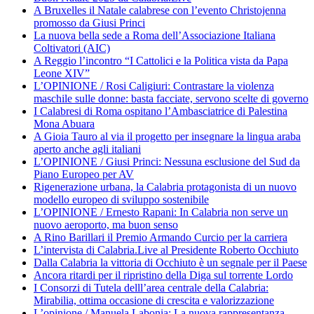
A Bruxelles il Natale calabrese con l’evento Christojenna
promosso da Giusi Princi
La nuova bella sede a Roma dell’Associazione Italiana
Coltivatori (AIC)
A Reggio l’incontro “I Cattolici e la Politica vista da Papa
Leone XIV”
L’OPINIONE / Rosi Caligiuri: Contrastare la violenza
maschile sulle donne: basta facciate, servono scelte di governo
I Calabresi di Roma ospitano l’Ambasciatrice di Palestina
Mona Abuara
A Gioia Tauro al via il progetto per insegnare la lingua araba
aperto anche agli italiani
L’OPINIONE / Giusi Princi: Nessuna esclusione del Sud da
Piano Europeo per AV
Rigenerazione urbana, la Calabria protagonista di un nuovo
modello europeo di sviluppo sostenibile
L’OPINIONE / Ernesto Rapani: In Calabria non serve un
nuovo aeroporto, ma buon senso
A Rino Barillari il Premio Armando Curcio per la carriera
L’intervista di Calabria.Live al Presidente Roberto Occhiuto
Dalla Calabria la vittoria di Occhiuto è un segnale per il Paese
Ancora ritardi per il ripristino della Diga sul torrente Lordo
I Consorzi di Tutela delll’area centrale della Calabria:
Mirabilia, ottima occasione di crescita e valorizzazione
L’opinione / Manuela Labonia: La nuova rappresentanza