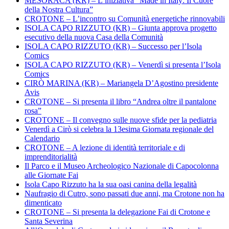
MESORACA (KR) – L’iniziativa “Made in Italy: Il Cuore
della Nostra Cultura”
CROTONE – L’incontro su Comunità energetiche rinnovabili
ISOLA CAPO RIZZUTO (KR) – Giunta approva progetto
esecutivo della nuova Casa della Comunità
ISOLA CAPO RIZZUTO (KR) – Successo per l’Isola
Comics
ISOLA CAPO RIZZUTO (KR) – Venerdì si presenta l’Isola
Comics
CIRÒ MARINA (KR) – Mariangela D’Agostino presidente
Avis
CROTONE – Si presenta il libro “Andrea oltre il pantalone
rosa”
CROTONE – Il convegno sulle nuove sfide per la pediatria
Venerdì a Cirò si celebra la 13esima Giornata regionale del
Calendario
CROTONE – A lezione di identità territoriale e di
imprenditorialità
Il Parco e il Museo Archeologico Nazionale di Capocolonna
alle Giornate Fai
Isola Capo Rizzuto ha la sua oasi canina della legalità
Naufragio di Cutro, sono passati due anni, ma Crotone non ha
dimenticato
CROTONE – Si presenta la delegazione Fai di Crotone e
Santa Severina