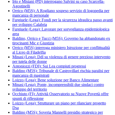
Irto e Misiani (PD) interrogano Salvini su caso Scarcella-
Agostinelli
Orrico (M5S): A Rogliano sospeso servizio di logopedia per
mancanza di personale
Furgiuele (Lega): Fondi per la sicurezza idraulica passo avanti
per sviluppo Calabria
Furgiuele (Lega): Lavorare per sorveglianza epidemiologica
area
Baldino, Orrico e Tucci (M5S): Governo ha abbandonato ex
tirocinanti Mic e Giustizia
Orrico (M5S) interroga ministero Istruzione per conflittualità
al Liceo di Filadelfia
Minasi (Lega): Ddl su violenza di genere prezioso intervento
per tutela delle donne
Antoniozzi (FDI): Sui Lea compiuti progressi
Baldino (M5S): Tribunale di Castrovillari rischia paralisi per
mancanza di magistrati
Loizzo (Lega): Bene soluzione per Banco Alimentare
Minasi (Lega): Ponte, incomprensibili due sindaci contro
sviluppo del territorio
Occhiuto (FI): Attività Osservatorio su Nuove Povertà offre
spunti di riflessione
Loizzo (Lega): Strutturare un piano per rilanciare progetto
Dsa
Baldino (M5S): Soveria Mannelli presidio strategico per