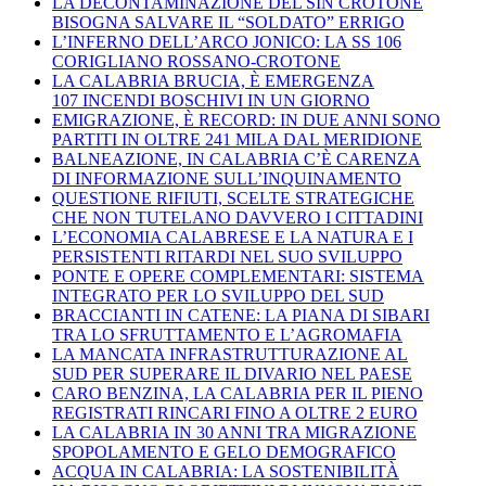
LA DECONTAMINAZIONE DEL SIN CROTONE
BISOGNA SALVARE IL “SOLDATO” ERRIGO
L’INFERNO DELL’ARCO JONICO: LA SS 106
CORIGLIANO ROSSANO-CROTONE
LA CALABRIA BRUCIA, È EMERGENZA
107 INCENDI BOSCHIVI IN UN GIORNO
EMIGRAZIONE, È RECORD: IN DUE ANNI SONO
PARTITI IN OLTRE 241 MILA DAL MERIDIONE
BALNEAZIONE, IN CALABRIA C’È CARENZA
DI INFORMAZIONE SULL’INQUINAMENTO
QUESTIONE RIFIUTI, SCELTE STRATEGICHE
CHE NON TUTELANO DAVVERO I CITTADINI
L’ECONOMIA CALABRESE E LA NATURA E I
PERSISTENTI RITARDI NEL SUO SVILUPPO
PONTE E OPERE COMPLEMENTARI: SISTEMA
INTEGRATO PER LO SVILUPPO DEL SUD
BRACCIANTI IN CATENE: LA PIANA DI SIBARI
TRA LO SFRUTTAMENTO E L’AGROMAFIA
LA MANCATA INFRASTRUTTURAZIONE AL
SUD PER SUPERARE IL DIVARIO NEL PAESE
CARO BENZINA, LA CALABRIA PER IL PIENO
REGISTRATI RINCARI FINO A OLTRE 2 EURO
LA CALABRIA IN 30 ANNI TRA MIGRAZIONE
SPOPOLAMENTO E GELO DEMOGRAFICO
ACQUA IN CALABRIA: LA SOSTENIBILITÀ