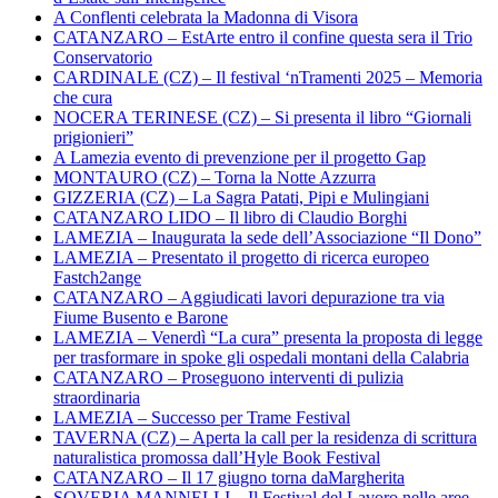
A Conflenti celebrata la Madonna di Visora
CATANZARO – EstArte entro il confine questa sera il Trio
Conservatorio
CARDINALE (CZ) – Il festival ‘nTramenti 2025 – Memoria
che cura
NOCERA TERINESE (CZ) – Si presenta il libro “Giornali
prigionieri”
A Lamezia evento di prevenzione per il progetto Gap
MONTAURO (CZ) – Torna la Notte Azzurra
GIZZERIA (CZ) – La Sagra Patati, Pipi e Mulingiani
CATANZARO LIDO – Il libro di Claudio Borghi
LAMEZIA – Inaugurata la sede dell’Associazione “Il Dono”
LAMEZIA – Presentato il progetto di ricerca europeo
Fastch2ange
CATANZARO – Aggiudicati lavori depurazione tra via
Fiume Busento e Barone
LAMEZIA – Venerdì “La cura” presenta la proposta di legge
per trasformare in spoke gli ospedali montani della Calabria
CATANZARO – Proseguono interventi di pulizia
straordinaria
LAMEZIA – Successo per Trame Festival
TAVERNA (CZ) – Aperta la call per la residenza di scrittura
naturalistica promossa dall’Hyle Book Festival
CATANZARO – Il 17 giugno torna daMargherita
SOVERIA MANNELLI – Il Festival del Lavoro nelle aree