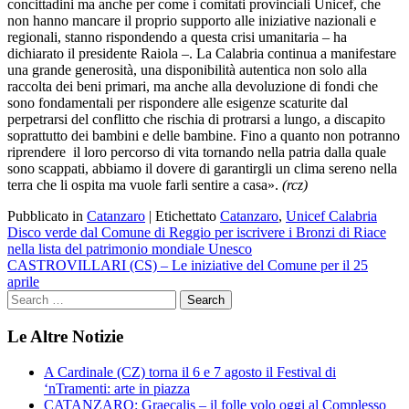
concittadini ma anche per come i comitati provinciali Unicef, che
non hanno mancare il proprio supporto alle iniziative nazionali e
regionali, stanno rispondendo a questa crisi umanitaria – ha
dichiarato il presidente Raiola –. La Calabria continua a manifestare
una grande generosità, una disponibilità autentica non solo alla
raccolta dei beni primari, ma anche alla devoluzione di fondi che
sono fondamentali per rispondere alle esigenze scaturite dal
perpetrarsi del conflitto che rischia di protrarsi a lungo, a discapito
soprattutto dei bambini e delle bambine. Fino a quanto non potranno
riprendere il loro percorso di vita tornando nella patria dalla quale
sono scappati, abbiamo il dovere di garantirgli un clima sereno nella
terra che li ospita ma vuole farli sentire a casa».
(rcz)
Pubblicato in
Catanzaro
|
Etichettato
Catanzaro
,
Unicef Calabria
Navigazione
Disco verde dal Comune di Reggio per iscrivere i Bronzi di Riace
nella lista del patrimonio mondiale Unesco
articoli
CASTROVILLARI (CS) – Le iniziative del Comune per il 25
aprile
Le Altre Notizie
A Cardinale (CZ) torna il 6 e 7 agosto il Festival di
‘nTramenti: arte in piazza
CATANZARO: Graecalis – il folle volo oggi al Complesso