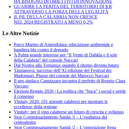
HA BISOGNO DI OBIETTIVI DI INNOVAZIONE
GUARIRE LA FERITA DEL TERRITORIO DI KR
ATTRAVERSO LA FORZA DELLA LEGALITÀ
IL PIL DELLA CALABRIA NON CRESCE
NEL 2024 REGISTRATO A MENO 0,2%
Le Altre Notizie
Parco Marino di Amendolara: educazione ambientale e
bandiera blu contro il degrado
A Palmi grande interesse per “Il Vento di Dahkla e il sole
della Calabria” del console Naccari
Dal Nostos alla Tornanza: quando il ritorno diventa futuro
Taurianova: successo dell’XI edizione del Festival dei
Madonnari. Plauso del console del Marocco Naccari
Il neo sindaco Cannizzaro incontra il prefetto di Reggio Clara
Vaccaro
Elezioni Reggio 2026 / La politica che “buca” i social e perde
il consenso
Vinitaly 2026: 101 aziende calabresi per mostrare le
eccellenze della regione
Vinitaly: per il vino calabrese un futuro di crescita e sviluppo
Stop Commissariamento Sanità /1 – L’esultanza del
centrodestra
Stop Commissariamento Sanità /2 – L’opposizione frena