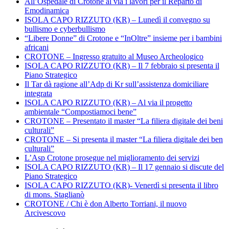
All’Ospedale di Crotone al via i lavori per il Reparto di
Emodinamica
ISOLA CAPO RIZZUTO (KR) – Lunedì il convegno su
bullismo e cyberbullismo
“Libere Donne” di Crotone e “InOltre” insieme per i bambini
africani
CROTONE – Ingresso gratuito al Museo Archeologico
ISOLA CAPO RIZZUTO (KR) – Il 7 febbraio si presenta il
Piano Strategico
Il Tar dà ragione all’Adp di Kr sull’assistenza domiciliare
integrata
ISOLA CAPO RIZZUTO (KR) – Al via il progetto
ambientale “Compostiamoci bene”
CROTONE – Presentato il master “La filiera digitale dei beni
culturali”
CROTONE – Si presenta il master “La filiera digitale dei ben
culturali”
L’Asp Crotone prosegue nel miglioramento dei servizi
ISOLA CAPO RIZZUTO (KR) – Il 17 gennaio si discute del
Piano Strategico
ISOLA CAPO RIZZUTO (KR)- Venerdì si presenta il libro
di mons. Staglianò
CROTONE / Chi è don Alberto Torriani, il nuovo
Arcivescovo