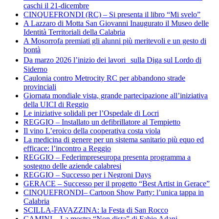
caschi il 21-dicembre
CINQUEFRONDI (RC) – Si presenta il libro “Mi svelo”
A Lazzaro di Motta San Giovanni Inaugurato il Museo delle
Identità Territoriali della Calabria
A Mosorrofa premiati gli alunni più meritevoli e un gesto di
bontà
Da marzo 2026 l’inizio dei lavori sulla Diga sul Lordo di
Siderno
Caulonia contro Metrocity RC per abbandono strade
provinciali
Giornata mondiale vista, grande partecipazione all’iniziativa
della UICI di Reggio
Le iniziative solidali per l’Ospedale di Locri
REGGIO – Installato un defibrillatore al Tempietto
Il vino L’eroico della cooperativa costa viola
La medicina di genere per un sistema sanitario più equo ed
efficace: l’incontro a Reggio
REGGIO – Federimpreseuropa presenta programma a
sostegno delle aziende calabresi
REGGIO – Successo per i Negroni Days
GERACE – Successo per il progetto “Best Artist in Gerace”
CINQUEFRONDI– Cartoon Show Party: l’unica tappa in
Calabria
SCILLA-FAVAZZINA: la Festa di San Rocco
CAMINI – La mostra “Non dista” di Fabio Adani