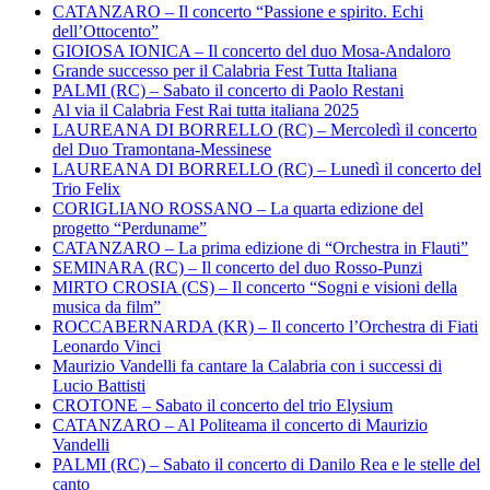
CATANZARO – Il concerto “Passione e spirito. Echi
dell’Ottocento”
GIOIOSA IONICA – Il concerto del duo Mosa-Andaloro
Grande successo per il Calabria Fest Tutta Italiana
PALMI (RC) – Sabato il concerto di Paolo Restani
Al via il Calabria Fest Rai tutta italiana 2025
LAUREANA DI BORRELLO (RC) – Mercoledì il concerto
del Duo Tramontana-Messinese
LAUREANA DI BORRELLO (RC) – Lunedì il concerto del
Trio Felix
CORIGLIANO ROSSANO – La quarta edizione del
progetto “Perduname”
CATANZARO – La prima edizione di “Orchestra in Flauti”
SEMINARA (RC) – Il concerto del duo Rosso-Punzi
MIRTO CROSIA (CS) – Il concerto “Sogni e visioni della
musica da film”
ROCCABERNARDA (KR) – Il concerto l’Orchestra di Fiati
Leonardo Vinci
Maurizio Vandelli fa cantare la Calabria con i successi di
Lucio Battisti
CROTONE – Sabato il concerto del trio Elysium
CATANZARO – Al Politeama il concerto di Maurizio
Vandelli
PALMI (RC) – Sabato il concerto di Danilo Rea e le stelle del
canto