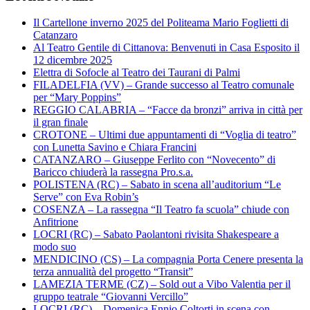
Il Cartellone inverno 2025 del Politeama Mario Foglietti di
Catanzaro
Al Teatro Gentile di Cittanova: Benvenuti in Casa Esposito il
12 dicembre 2025
Elettra di Sofocle al Teatro dei Taurani di Palmi
FILADELFIA (VV) – Grande successo al Teatro comunale
per “Mary Poppins”
REGGIO CALABRIA – “Facce da bronzi” arriva in città per
il gran finale
CROTONE – Ultimi due appuntamenti di “Voglia di teatro”
con Lunetta Savino e Chiara Francini
CATANZARO – Giuseppe Ferlito con “Novecento” di
Baricco chiuderà la rassegna Pro.s.a.
POLISTENA (RC) – Sabato in scena all’auditorium “Le
Serve” con Eva Robin’s
COSENZA – La rassegna “Il Teatro fa scuola” chiude con
Anfitrione
LOCRI (RC) – Sabato Paolantoni rivisita Shakespeare a
modo suo
MENDICINO (CS) – La compagnia Porta Cenere presenta la
terza annualità del progetto “Transit”
LAMEZIA TERME (CZ) – Sold out a Vibo Valentia per il
gruppo teatrale “Giovanni Vercillo”
LOCRI (RC) – Domenica Ennio Coltorti in scena con