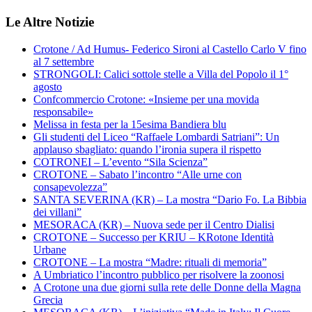
Le Altre Notizie
Crotone / Ad Humus- Federico Sironi al Castello Carlo V fino
al 7 settembre
STRONGOLI: Calici sottole stelle a Villa del Popolo il 1°
agosto
Confcommercio Crotone: «Insieme per una movida
responsabile»
Melissa in festa per la 15esima Bandiera blu
Gli studenti del Liceo “Raffaele Lombardi Satriani”: Un
applauso sbagliato: quando l’ironia supera il rispetto
COTRONEI – L’evento “Sila Scienza”
CROTONE – Sabato l’incontro “Alle urne con
consapevolezza”
SANTA SEVERINA (KR) – La mostra “Dario Fo. La Bibbia
dei villani”
MESORACA (KR) – Nuova sede per il Centro Dialisi
CROTONE – Successo per KRIU – KRotone Identità
Urbane
CROTONE – La mostra “Madre: rituali di memoria”
A Umbriatico l’incontro pubblico per risolvere la zoonosi
A Crotone una due giorni sulla rete delle Donne della Magna
Grecia