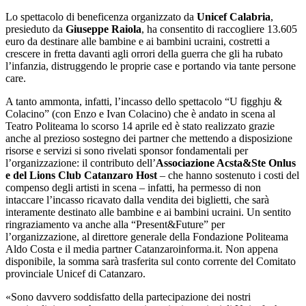
Email
Lo spettacolo di beneficenza organizzato da
Unicef Calabria
,
presieduto da
Giuseppe Raiola
, ha consentito di raccogliere 13.605
euro da destinare alle bambine e ai bambini ucraini, costretti a
crescere in fretta davanti agli orrori della guerra che gli ha rubato
l’infanzia, distruggendo le proprie case e portando via tante persone
care.
A tanto ammonta, infatti, l’incasso dello spettacolo “U figghju &
Colacino” (con Enzo e Ivan Colacino) che è andato in scena al
Teatro Politeama lo scorso 14 aprile ed è stato realizzato grazie
anche al prezioso sostegno dei partner che mettendo a disposizione
risorse e servizi si sono rivelati sponsor fondamentali per
l’organizzazione: il contributo dell’
Associazione Acsta&Ste Onlus
e del Lions Club Catanzaro Host
– che hanno sostenuto i costi del
compenso degli artisti in scena – infatti, ha permesso di non
intaccare l’incasso ricavato dalla vendita dei biglietti, che sarà
interamente destinato alle bambine e ai bambini ucraini. Un sentito
ringraziamento va anche alla “Present&Future” per
l’organizzazione, al direttore generale della Fondazione Politeama
Aldo Costa e il media partner Catanzaroinforma.it. Non appena
disponibile, la somma sarà trasferita sul conto corrente del Comitato
provinciale Unicef di Catanzaro.
«Sono davvero soddisfatto della partecipazione dei nostri