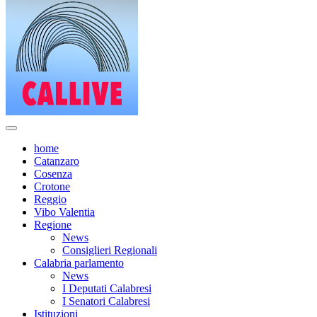
home
Catanzaro
Cosenza
Crotone
Reggio
Vibo Valentia
Regione
News
Consiglieri Regionali
Calabria parlamento
News
I Deputati Calabresi
I Senatori Calabresi
Istituzioni