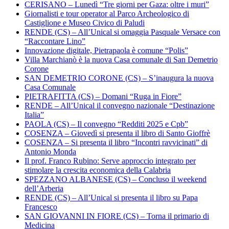
CERISANO – Lunedì “Tre giorni per Gaza: oltre i muri”
Giornalisti e tour operator al Parco Archeologico di
Castiglione e Museo Civico di Paludi
RENDE (CS) – All’Unical si omaggia Pasquale Versace con
“Raccontare Lino”
Innovazione digitale, Pietrapaola è comune “Polis”
Villa Marchianò è la nuova Casa comunale di San Demetrio
Corone
SAN DEMETRIO CORONE (CS) – S’inaugura la nuova
Casa Comunale
PIETRAFITTA (CS) – Domani “Ruga in Fiore”
RENDE – All’Unical il convegno nazionale “Destinazione
Italia”
PAOLA (CS) – Il convegno “Redditi 2025 e Cpb”
COSENZA – Giovedì si presenta il libro di Santo Gioffrè
COSENZA – Si presenta il libro “Incontri ravvicinati” di
Antonio Monda
Il prof. Franco Rubino: Serve approccio integrato per
stimolare la crescita economica della Calabria
SPEZZANO ALBANESE (CS) – Concluso il weekend
dell’Arberia
RENDE (CS) – All’Unical si presenta il libro su Papa
Francesco
SAN GIOVANNI IN FIORE (CS) – Torna il primario di
Medicina