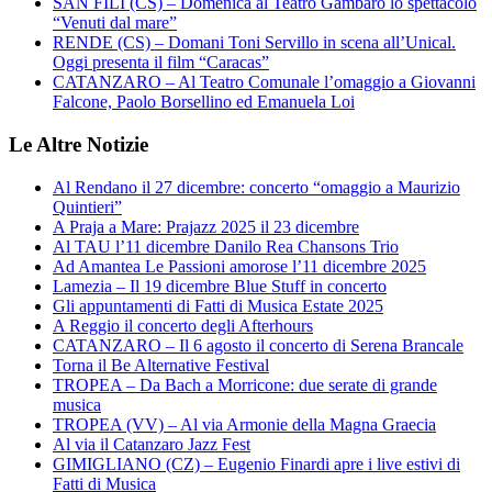
SAN FILI (CS) – Domenica al Teatro Gambaro lo spettacolo
“Venuti dal mare”
RENDE (CS) – Domani Toni Servillo in scena all’Unical.
Oggi presenta il film “Caracas”
CATANZARO – Al Teatro Comunale l’omaggio a Giovanni
Falcone, Paolo Borsellino ed Emanuela Loi
Le Altre Notizie
Al Rendano il 27 dicembre: concerto “omaggio a Maurizio
Quintieri”
A Praja a Mare: Prajazz 2025 il 23 dicembre
Al TAU l’11 dicembre Danilo Rea Chansons Trio
Ad Amantea Le Passioni amorose l’11 dicembre 2025
Lamezia – Il 19 dicembre Blue Stuff in concerto
Gli appuntamenti di Fatti di Musica Estate 2025
A Reggio il concerto degli Afterhours
CATANZARO – Il 6 agosto il concerto di Serena Brancale
Torna il Be Alternative Festival
TROPEA – Da Bach a Morricone: due serate di grande
musica
TROPEA (VV) – Al via Armonie della Magna Graecia
Al via il Catanzaro Jazz Fest
GIMIGLIANO (CZ) – Eugenio Finardi apre i live estivi di
Fatti di Musica