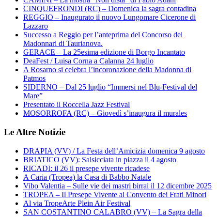
CINQUEFRONDI (RC) – Domenica la sagra contadina
REGGIO – Inaugurato il nuovo Lungomare Cicerone di
Lazzaro
Successo a Reggio per l’anteprima del Concorso dei
Madonnari di Taurianova.
GERACE – La 25esima edizione di Borgo Incantato
DeaFest / Luisa Corna a Calanna 24 luglio
A Rosarno si celebra l’incoronazione della Madonna di
Patmos
SIDERNO – Dal 25 luglio “Immersi nel Blu-Festival del
Mare”
Presentato il Roccella Jazz Festival
MOSORROFA (RC) – Giovedì s’inaugura il murales
Le Altre Notizie
DRAPIA (VV) / La Festa dell’Amicizia domenica 9 agosto
BRIATICO (VV): Salsicciata in piazza il 4 agosto
RICADI: il 26 il presepe vivente ricadese
A Caria (Tropea) la Casa di Babbo Natale
Vibo Valentia – Sulle vie dei mastri birrai il 12 dicembre 2025
TROPEA – Il Presepe Vivente al Convento dei Frati Minori
Al via TropeArte Plein Air Festival
SAN COSTANTINO CALABRO (VV) – La Sagra della