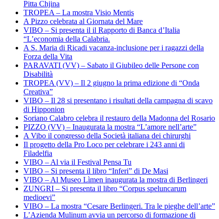
Pitta Chjina
TROPEA – La mostra Visio Mentis
A Pizzo celebrata al Giornata del Mare
VIBO – Si presenta il il Rapporto di Banca d’Italia
“L’economia della Calabria.
A S. Maria di Ricadi vacanza-inclusione per i ragazzi della
Forza della Vita
PARAVATI (VV) – Sabato il Giubileo delle Persone con
Disabilità
TROPEA (VV) – Il 2 giugno la prima edizione di “Onda
Creativa”
VIBO – Il 28 si presentano i risultati della campagna di scavo
di Hipponion
Soriano Calabro celebra il restauro della Madonna del Rosario
PIZZO (VV) – Inaugurata la mostra “L’amore nell’arte”
A Vibo il congresso della Società italiana dei chirurghi
Il progetto della Pro Loco per celebrare i 243 anni di
Filadelfia
VIBO – Al via il Festival Pensa Tu
VIBO – Si presenta il libro “Inferi” di De Masi
VIBO – Al Museo Lìmen inaugurata la mostra di Berlingeri
ZUNGRI – Si presenta il libro “Corpus speluncarum
medioevi”
VIBO – La mostra “Cesare Berlingeri. Tra le pieghe dell’arte”
L’Azienda Mulinum avvia un percorso di formazione di