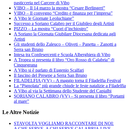
pasticceria nel Carcere di Vibo
VIBO – Il 14 marzo la mostra “Cesare Berlingeri”
VIBO – Il convegno “Credito e finanza per l’impresa”
A Vibo le Giornate Leoluchiane”
Successo a Soriano Calabro per il Giubileo degli Artisti
PIZZO – La mostra “Cuori d’inchiostro”
A Soriano la Giornata Giubilare Diocesana dedicata agli
Artisti
Gli studenti dello Zaleuco – Oliveti – Panetta – Zanotti a
Serra san Bruno
Intesa tra Confesercenti e Scuola Alberghiera di Vibo
A Tropea si presenta il libro “Oro Rosso di Calabria” di
Cinquegrana
A Vibo si è parlato di Eugenio Scalfari
Il fascino del Presepe a Serra San Bruno
FILADELFIA (VV) – A maggio torna il Filadelfia Festival
La “Pignolata” più grande chiude le feste natalizie a Filadelfia
A Vibo al via la Settimana dello Studente del Capialbi
SORIANO CALABRO (VV) – Si presenta il libro “Portami
al mare”
Le Altre Notizie
STAVOLTA VOGLIAMO RACCONTARE DI NOI:
A CHE SERVE, A CHI SERVE CALABRIA.LIVE