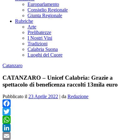
Europarlamento
Consiglio Regionale
Giunta Regionale
Rubriche
Arte
Prelibatezze
I Nostri Vini
Tradizioni
Calabria Suona
Luoghi del Cuore
Catanzaro
CATANZARO – Unicef Calabria: Grazie a
spettacolo di beneficenza raccolti 13mila euro
Pubblicato il
23 Aprile 2022
|
da
Redazione
Facebook
Twitter
WhatsApp
LinkedIn