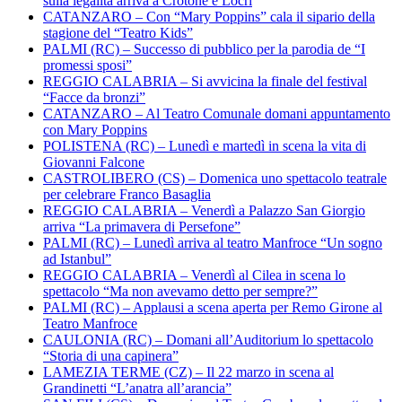
sulla legalità arriva a Crotone e Locri
CATANZARO – Con “Mary Poppins” cala il sipario della
stagione del “Teatro Kids”
PALMI (RC) – Successo di pubblico per la parodia de “I
promessi sposi”
REGGIO CALABRIA – Si avvicina la finale del festival
“Facce da bronzi”
CATANZARO – Al Teatro Comunale domani appuntamento
con Mary Poppins
POLISTENA (RC) – Lunedì e martedì in scena la vita di
Giovanni Falcone
CASTROLIBERO (CS) – Domenica uno spettacolo teatrale
per celebrare Franco Basaglia
REGGIO CALABRIA – Venerdì a Palazzo San Giorgio
arriva “La primavera di Persefone”
PALMI (RC) – Lunedì arriva al teatro Manfroce “Un sogno
ad Istanbul”
REGGIO CALABRIA – Venerdì al Cilea in scena lo
spettacolo “Ma non avevamo detto per sempre?”
PALMI (RC) – Applausi a scena aperta per Remo Girone al
Teatro Manfroce
CAULONIA (RC) – Domani all’Auditorium lo spettacolo
“Storia di una capinera”
LAMEZIA TERME (CZ) – Il 22 marzo in scena al
Grandinetti “L’anatra all’arancia”