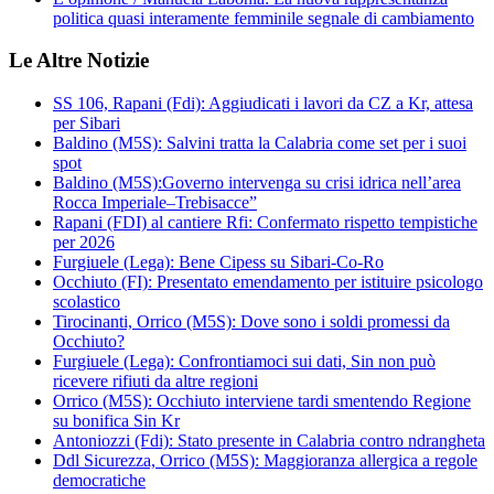
politica quasi interamente femminile segnale di cambiamento
Le Altre Notizie
SS 106, Rapani (Fdi): Aggiudicati i lavori da CZ a Kr, attesa
per Sibari
Baldino (M5S): Salvini tratta la Calabria come set per i suoi
spot
Baldino (M5S):Governo intervenga su crisi idrica nell’area
Rocca Imperiale–Trebisacce”
Rapani (FDI) al cantiere Rfi: Confermato rispetto tempistiche
per 2026
Furgiuele (Lega): Bene Cipess su Sibari-Co-Ro
Occhiuto (FI): Presentato emendamento per istituire psicologo
scolastico
Tirocinanti, Orrico (M5S): Dove sono i soldi promessi da
Occhiuto?
Furgiuele (Lega): Confrontiamoci sui dati, Sin non può
ricevere rifiuti da altre regioni
Orrico (M5S): Occhiuto interviene tardi smentendo Regione
su bonifica Sin Kr
Antoniozzi (Fdi): Stato presente in Calabria contro ndrangheta
Ddl Sicurezza, Orrico (M5S): Maggioranza allergica a regole
democratiche