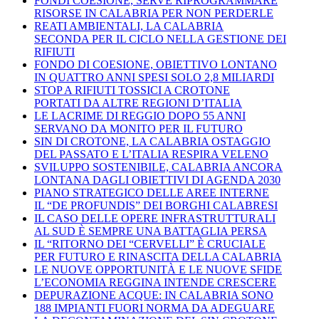
FONDI COESIONE, SERVE RIPROGRAMMARE
RISORSE IN CALABRIA PER NON PERDERLE
REATI AMBIENTALI, LA CALABRIA
SECONDA PER IL CICLO NELLA GESTIONE DEI
RIFIUTI
FONDO DI COESIONE, OBIETTIVO LONTANO
IN QUATTRO ANNI SPESI SOLO 2,8 MILIARDI
STOP A RIFIUTI TOSSICI A CROTONE
PORTATI DA ALTRE REGIONI D’ITALIA
LE LACRIME DI REGGIO DOPO 55 ANNI
SERVANO DA MONITO PER IL FUTURO
SIN DI CROTONE, LA CALABRIA OSTAGGIO
DEL PASSATO E L’ITALIA RESPIRA VELENO
SVILUPPO SOSTENIBILE, CALABRIA ANCORA
LONTANA DAGLI OBIETTIVI DI AGENDA 2030
PIANO STRATEGICO DELLE AREE INTERNE
IL “DE PROFUNDIS” DEI BORGHI CALABRESI
IL CASO DELLE OPERE INFRASTRUTTURALI
AL SUD È SEMPRE UNA BATTAGLIA PERSA
IL “RITORNO DEI “CERVELLI” È CRUCIALE
PER FUTURO E RINASCITA DELLA CALABRIA
LE NUOVE OPPORTUNITÀ E LE NUOVE SFIDE
L’ECONOMIA REGGINA INTENDE CRESCERE
DEPURAZIONE ACQUE: IN CALABRIA SONO
188 IMPIANTI FUORI NORMA DA ADEGUARE